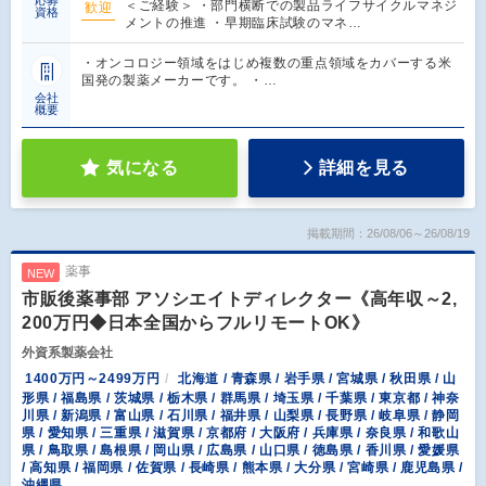
＜ご経験＞ ・部門横断での製品ライフサイクルマネジ
歓迎
資格
メントの推進 ・早期臨床試験のマネ…
・オンコロジー領域をはじめ複数の重点領域をカバーする米
国発の製薬メーカーです。 ・…
会社
概要
気になる
詳細を見る
掲載期間：26/08/06～26/08/19
薬事
NEW
市販後薬事部 アソシエイトディレクター《高年収～2,
200万円◆日本全国からフルリモートOK》
外資系製薬会社
1400万円～2499万円
北海道 / 青森県 / 岩手県 / 宮城県 / 秋田県 / 山
形県 / 福島県 / 茨城県 / 栃木県 / 群馬県 / 埼玉県 / 千葉県 / 東京都 / 神奈
川県 / 新潟県 / 富山県 / 石川県 / 福井県 / 山梨県 / 長野県 / 岐阜県 / 静岡
県 / 愛知県 / 三重県 / 滋賀県 / 京都府 / 大阪府 / 兵庫県 / 奈良県 / 和歌山
県 / 鳥取県 / 島根県 / 岡山県 / 広島県 / 山口県 / 徳島県 / 香川県 / 愛媛県
/ 高知県 / 福岡県 / 佐賀県 / 長崎県 / 熊本県 / 大分県 / 宮崎県 / 鹿児島県 /
沖縄県