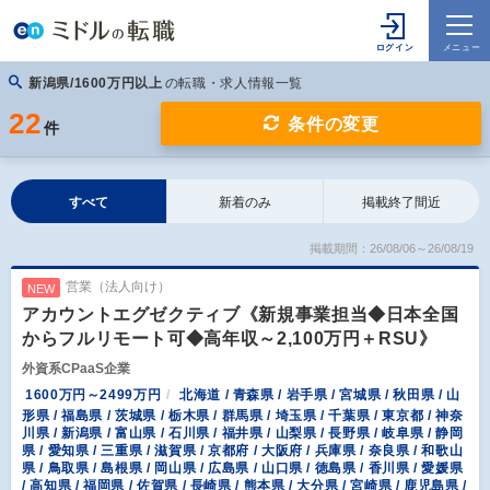
新潟県/1600万円以上
の転職・求人情報一覧
22
条件の変更
件
すべて
新着のみ
掲載終了間近
掲載期間：26/08/06～26/08/19
営業（法人向け）
NEW
アカウントエグゼクティブ《新規事業担当◆日本全国
からフルリモート可◆高年収～2,100万円＋RSU》
外資系CPaaS企業
1600万円～2499万円
北海道 / 青森県 / 岩手県 / 宮城県 / 秋田県 / 山
形県 / 福島県 / 茨城県 / 栃木県 / 群馬県 / 埼玉県 / 千葉県 / 東京都 / 神奈
川県 / 新潟県 / 富山県 / 石川県 / 福井県 / 山梨県 / 長野県 / 岐阜県 / 静岡
県 / 愛知県 / 三重県 / 滋賀県 / 京都府 / 大阪府 / 兵庫県 / 奈良県 / 和歌山
県 / 鳥取県 / 島根県 / 岡山県 / 広島県 / 山口県 / 徳島県 / 香川県 / 愛媛県
/ 高知県 / 福岡県 / 佐賀県 / 長崎県 / 熊本県 / 大分県 / 宮崎県 / 鹿児島県 /