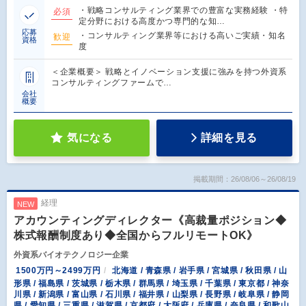
・戦略コンサルティング業界での豊富な実務経験 ・特
必須
定分野における高度かつ専門的な知…
応募
・コンサルティング業界等における高いご実績・知名
歓迎
資格
度
＜企業概要＞ 戦略とイノベーション支援に強みを持つ外資系
コンサルティングファームで…
会社
概要
気になる
詳細を見る
掲載期間：26/08/06～26/08/19
経理
NEW
アカウンティングディレクター《高裁量ポジション◆
株式報酬制度あり◆全国からフルリモートOK》
外資系バイオテクノロジー企業
1500万円～2499万円
北海道 / 青森県 / 岩手県 / 宮城県 / 秋田県 / 山
形県 / 福島県 / 茨城県 / 栃木県 / 群馬県 / 埼玉県 / 千葉県 / 東京都 / 神奈
川県 / 新潟県 / 富山県 / 石川県 / 福井県 / 山梨県 / 長野県 / 岐阜県 / 静岡
県 / 愛知県 / 三重県 / 滋賀県 / 京都府 / 大阪府 / 兵庫県 / 奈良県 / 和歌山