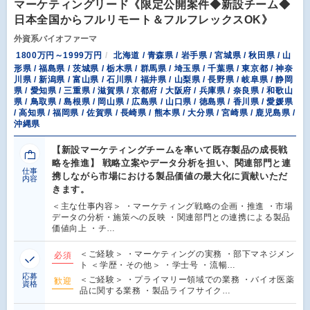
マーケティングリード《限定公開案件◆新設チーム◆
日本全国からフルリモート＆フルフレックスOK》
外資系バイオファーマ
1800万円～1999万円
北海道 / 青森県 / 岩手県 / 宮城県 / 秋田県 / 山
形県 / 福島県 / 茨城県 / 栃木県 / 群馬県 / 埼玉県 / 千葉県 / 東京都 / 神奈
川県 / 新潟県 / 富山県 / 石川県 / 福井県 / 山梨県 / 長野県 / 岐阜県 / 静岡
県 / 愛知県 / 三重県 / 滋賀県 / 京都府 / 大阪府 / 兵庫県 / 奈良県 / 和歌山
県 / 鳥取県 / 島根県 / 岡山県 / 広島県 / 山口県 / 徳島県 / 香川県 / 愛媛県
/ 高知県 / 福岡県 / 佐賀県 / 長崎県 / 熊本県 / 大分県 / 宮崎県 / 鹿児島県 /
沖縄県
【新設マーケティングチームを率いて既存製品の成長戦
略を推進】 戦略立案やデータ分析を担い、関連部門と連
仕事
携しながら市場における製品価値の最大化に貢献いただ
内容
きます。
＜主な仕事内容＞ ・マーケティング戦略の企画・推進 ・市場
データの分析・施策への反映 ・関連部門との連携による製品
価値向上 ・チ…
＜ご経験＞ ・マーケティングの実務 ・部下マネジメン
必須
ト ＜学歴・その他＞ ・学士号 ・流暢…
応募
＜ご経験＞ ・プライマリー領域での業務 ・バイオ医薬
歓迎
資格
品に関する業務 ・製品ライフサイク…