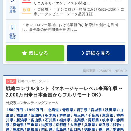
リニカルサイエンティスト/関連…
応募
＜ご経験＞ ・オンコロジー領域における臨床試験 ・臨
歓迎
資格
床データレビュー・データ品質保証…
・オンコロジー領域における革新的な治療法の創出を目指
し、最先端の研究開発を推進し…
会社
概要
気になる
詳細を見る
掲載期間：26/08/06～26/08/19
戦略コンサルタント
NEW
戦略コンサルタント《マネージャーレベル◆高年収～
2,000万円◆日本全国からフルリモートOK》
外資系コンサルティングファーム
1500万円～1999万円
北海道 / 青森県 / 岩手県 / 宮城県 / 秋田県 / 山
形県 / 福島県 / 茨城県 / 栃木県 / 群馬県 / 埼玉県 / 千葉県 / 東京都 / 神奈
川県 / 新潟県 / 富山県 / 石川県 / 福井県 / 山梨県 / 長野県 / 岐阜県 / 静岡
県 / 愛知県 / 三重県 / 滋賀県 / 京都府 / 大阪府 / 兵庫県 / 奈良県 / 和歌山
県 / 鳥取県 / 島根県 / 岡山県 / 広島県 / 山口県 / 徳島県 / 香川県 / 愛媛県