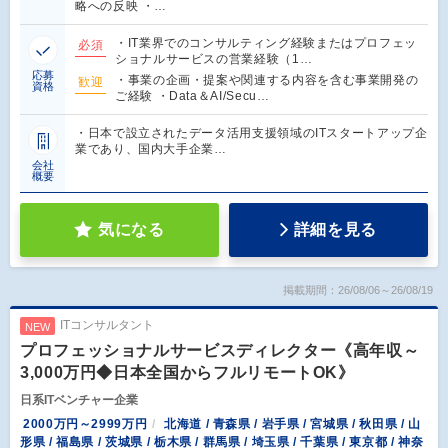
略への反映 ・…
・IT業界でのコンサルティング経験またはプロフェッ
必須
ショナルサービスの営業経験（1…
応募
・事業の企画・提案や関連する内容を含む事業開発の
歓迎
資格
ご経験 ・Data＆AI/Secu…
・日本で設立されたデータ活用支援領域のITスタートアップ企
業であり、国内大手企業…
会社
概要
気になる
詳細を見る
掲載期間：26/08/06～26/08/19
ITコンサルタント
NEW
プロフェッショナルサービスディレクター《高年収～
3,000万円◆日本全国からフルリモートOK》
日系ITベンチャー企業
2000万円～2999万円
北海道 / 青森県 / 岩手県 / 宮城県 / 秋田県 / 山
形県 / 福島県 / 茨城県 / 栃木県 / 群馬県 / 埼玉県 / 千葉県 / 東京都 / 神奈