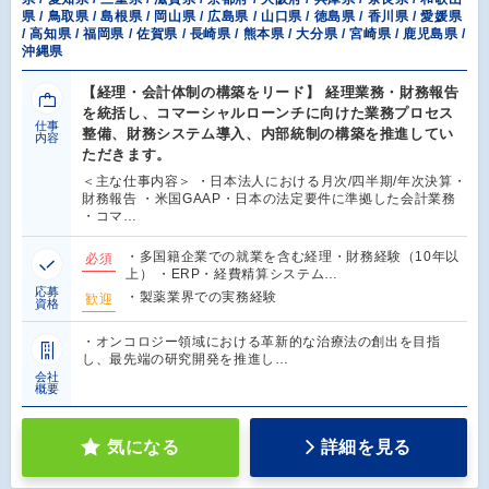
県 / 鳥取県 / 島根県 / 岡山県 / 広島県 / 山口県 / 徳島県 / 香川県 / 愛媛県
/ 高知県 / 福岡県 / 佐賀県 / 長崎県 / 熊本県 / 大分県 / 宮崎県 / 鹿児島県 /
沖縄県
【経理・会計体制の構築をリード】 経理業務・財務報告
を統括し、コマーシャルローンチに向けた業務プロセス
仕事
整備、財務システム導入、内部統制の構築を推進してい
内容
ただきます。
＜主な仕事内容＞ ・日本法人における月次/四半期/年次決算・
財務報告 ・米国GAAP・日本の法定要件に準拠した会計業務
・コマ…
・多国籍企業での就業を含む経理・財務経験（10年以
必須
上） ・ERP・経費精算システム…
応募
・製薬業界での実務経験
歓迎
資格
・オンコロジー領域における革新的な治療法の創出を目指
し、最先端の研究開発を推進し…
会社
概要
気になる
詳細を見る