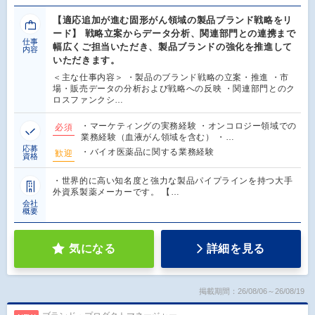
【適応追加が進む固形がん領域の製品ブランド戦略をリ
ード】 戦略立案からデータ分析、関連部門との連携まで
仕事
幅広くご担当いただき、製品ブランドの強化を推進して
内容
いただきます。
＜主な仕事内容＞ ・製品のブランド戦略の立案・推進 ・市
場・販売データの分析および戦略への反映 ・関連部門とのク
ロスファンクシ…
・マーケティングの実務経験 ・オンコロジー領域での
必須
業務経験（血液がん領域を含む） ・…
応募
・バイオ医薬品に関する業務経験
歓迎
資格
・世界的に高い知名度と強力な製品パイプラインを持つ大手
外資系製薬メーカーです。 【…
会社
概要
気になる
詳細を見る
掲載期間：26/08/06～26/08/19