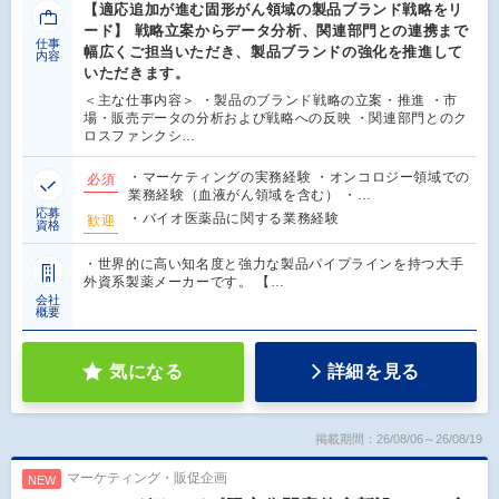
【適応追加が進む固形がん領域の製品ブランド戦略をリ
ード】 戦略立案からデータ分析、関連部門との連携まで
仕事
幅広くご担当いただき、製品ブランドの強化を推進して
内容
いただきます。
＜主な仕事内容＞ ・製品のブランド戦略の立案・推進 ・市
場・販売データの分析および戦略への反映 ・関連部門とのク
ロスファンクシ…
・マーケティングの実務経験 ・オンコロジー領域での
必須
業務経験（血液がん領域を含む） ・…
応募
・バイオ医薬品に関する業務経験
歓迎
資格
・世界的に高い知名度と強力な製品パイプラインを持つ大手
外資系製薬メーカーです。 【…
会社
概要
気になる
詳細を見る
掲載期間：26/08/06～26/08/19
マーケティング・販促企画
NEW