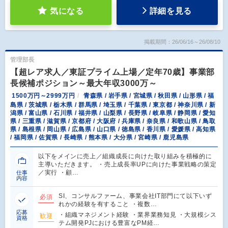
気になる
詳細を見る
掲載期間：26/06/16～26/08/10
管理部長
【超レア求人／東証プライム上場／定年70歳】事業部
長候補ポジション～最大年収3000万～
1500万円～2999万円
青森県 / 岩手県 / 宮城県 / 秋田県 / 山形県 / 福
島県 / 茨城県 / 栃木県 / 群馬県 / 埼玉県 / 千葉県 / 東京都 / 神奈川県 / 新
潟県 / 富山県 / 石川県 / 福井県 / 山梨県 / 長野県 / 岐阜県 / 静岡県 / 愛知
県 / 三重県 / 滋賀県 / 京都府 / 大阪府 / 兵庫県 / 奈良県 / 和歌山県 / 鳥取
県 / 島根県 / 岡山県 / 広島県 / 山口県 / 徳島県 / 香川県 / 愛媛県 / 高知県
/ 福岡県 / 佐賀県 / 長崎県 / 熊本県 / 大分県 / 宮崎県 / 鹿児島県
以下をメインに売上／組織成長に向けた取り組みを積極的に
主導いただきます。 ・売上成長率UPに向けた事業戦略の策定
／実行 ・顧…
仕事
内容
SI、コンサルファーム、事業会社IT部門にて以下いず
必須
れかの経験を有すること ・複数…
応募
・組織マネジメント経験 ・業界業務知見 ・大規模シス
歓迎
資格
テム開発PJにおける豊富なPM経…