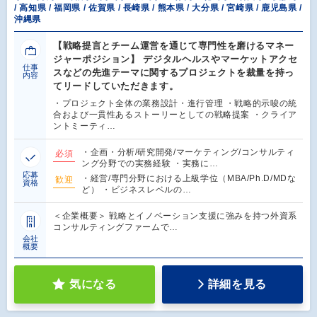
/ 高知県 / 福岡県 / 佐賀県 / 長崎県 / 熊本県 / 大分県 / 宮崎県 / 鹿児島県 /
沖縄県
【戦略提言とチーム運営を通じて専門性を磨けるマネー
ジャーポジション】 デジタルヘルスやマーケットアクセ
仕事
スなどの先進テーマに関するプロジェクトを裁量を持っ
内容
てリードしていただきます。
・プロジェクト全体の業務設計・進行管理 ・戦略的示唆の統
合および一貫性あるストーリーとしての戦略提案 ・クライア
ントミーティ…
・企画・分析/研究開発/マーケティング/コンサルティ
必須
ング分野での実務経験 ・実務に…
応募
・経営/専門分野における上級学位（MBA/Ph.D/MDな
歓迎
資格
ど） ・ビジネスレベルの…
＜企業概要＞ 戦略とイノベーション支援に強みを持つ外資系
コンサルティングファームで…
会社
概要
気になる
詳細を見る