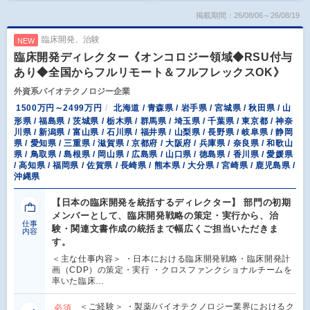
掲載期間：26/08/06～26/08/19
臨床開発、治験
NEW
臨床開発ディレクター《オンコロジー領域◆RSU付与
あり◆全国からフルリモート＆フルフレックスOK》
外資系バイオテクノロジー企業
1500万円～2499万円
北海道 / 青森県 / 岩手県 / 宮城県 / 秋田県 / 山
形県 / 福島県 / 茨城県 / 栃木県 / 群馬県 / 埼玉県 / 千葉県 / 東京都 / 神奈
川県 / 新潟県 / 富山県 / 石川県 / 福井県 / 山梨県 / 長野県 / 岐阜県 / 静岡
県 / 愛知県 / 三重県 / 滋賀県 / 京都府 / 大阪府 / 兵庫県 / 奈良県 / 和歌山
県 / 鳥取県 / 島根県 / 岡山県 / 広島県 / 山口県 / 徳島県 / 香川県 / 愛媛県
/ 高知県 / 福岡県 / 佐賀県 / 長崎県 / 熊本県 / 大分県 / 宮崎県 / 鹿児島県 /
沖縄県
【日本の臨床開発を統括するディレクター】 部門の初期
メンバーとして、臨床開発戦略の策定・実行から、治
仕事
験・関連文書作成の統括まで幅広くご担当いただきま
内容
す。
＜主な仕事内容＞ ・日本における臨床開発戦略・臨床開発計
画（CDP）の策定・実行 ・クロスファンクショナルチームを
率いた臨床…
＜ご経験＞ ・製薬/バイオテクノロジー業界におけるク
必須