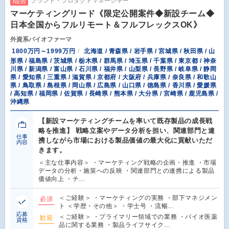
ブランド・プロダクトマネージャー
NEW
マーケティングリード《限定公開案件◆新設チーム◆
日本全国からフルリモート＆フルフレックスOK》
外資系バイオファーマ
1800万円～1999万円
北海道 / 青森県 / 岩手県 / 宮城県 / 秋田県 / 山
形県 / 福島県 / 茨城県 / 栃木県 / 群馬県 / 埼玉県 / 千葉県 / 東京都 / 神奈
川県 / 新潟県 / 富山県 / 石川県 / 福井県 / 山梨県 / 長野県 / 岐阜県 / 静岡
県 / 愛知県 / 三重県 / 滋賀県 / 京都府 / 大阪府 / 兵庫県 / 奈良県 / 和歌山
県 / 鳥取県 / 島根県 / 岡山県 / 広島県 / 山口県 / 徳島県 / 香川県 / 愛媛県
/ 高知県 / 福岡県 / 佐賀県 / 長崎県 / 熊本県 / 大分県 / 宮崎県 / 鹿児島県 /
沖縄県
【新設マーケティングチームを率いて既存製品の成長戦
略を推進】 戦略立案やデータ分析を担い、関連部門と連
仕事
携しながら市場における製品価値の最大化に貢献いただ
内容
きます。
＜主な仕事内容＞ ・マーケティング戦略の企画・推進 ・市場
データの分析・施策への反映 ・関連部門との連携による製品
価値向上 ・チ…
＜ご経験＞ ・マーケティングの実務 ・部下マネジメン
必須
ト ＜学歴・その他＞ ・学士号 ・流暢…
応募
＜ご経験＞ ・プライマリー領域での業務 ・バイオ医薬
歓迎
資格
品に関する業務 ・製品ライフサイク…