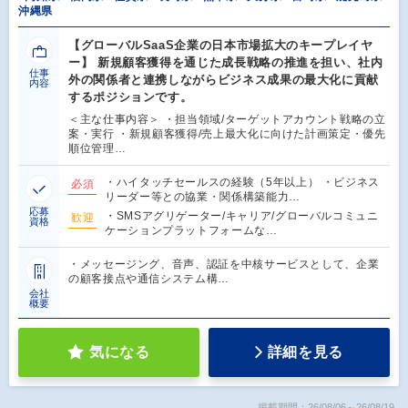
沖縄県
【グローバルSaaS企業の日本市場拡大のキープレイヤ
ー】 新規顧客獲得を通じた成長戦略の推進を担い、社内
仕事
外の関係者と連携しながらビジネス成果の最大化に貢献
内容
するポジションです。
＜主な仕事内容＞ ・担当領域/ターゲットアカウント戦略の立
案・実行 ・新規顧客獲得/売上最大化に向けた計画策定・優先
順位管理…
・ハイタッチセールスの経験（5年以上） ・ビジネス
必須
リーダー等との協業・関係構築能力…
応募
・SMSアグリゲーター/キャリア/グローバルコミュニ
歓迎
資格
ケーションプラットフォームな…
・メッセージング、音声、認証を中核サービスとして、企業
の顧客接点や通信システム構…
会社
概要
気になる
詳細を見る
掲載期間：26/08/06～26/08/19