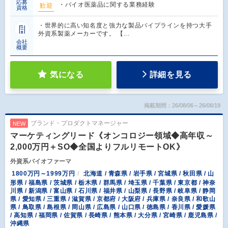
応募
・バイオ医薬品に関する業務経験
歓迎
資格
・世界的に高い知名度と強力な製品パイプラインを持つ大手
外資系製薬メーカーです。 【…
会社
概要
気になる
詳細を見る
掲載期間：26/08/06～26/08/19
ブランド・プロダクトマネージャー
NEW
マーケティングリード《オンコロジー領域◆高年収～
2,000万円＋SO◆全国よりフルリモートOK》
外資系バイオファーマ
1800万円～1999万円
北海道 / 青森県 / 岩手県 / 宮城県 / 秋田県 / 山
形県 / 福島県 / 茨城県 / 栃木県 / 群馬県 / 埼玉県 / 千葉県 / 東京都 / 神奈
川県 / 新潟県 / 富山県 / 石川県 / 福井県 / 山梨県 / 長野県 / 岐阜県 / 静岡
県 / 愛知県 / 三重県 / 滋賀県 / 京都府 / 大阪府 / 兵庫県 / 奈良県 / 和歌山
県 / 鳥取県 / 島根県 / 岡山県 / 広島県 / 山口県 / 徳島県 / 香川県 / 愛媛県
/ 高知県 / 福岡県 / 佐賀県 / 長崎県 / 熊本県 / 大分県 / 宮崎県 / 鹿児島県 /
沖縄県