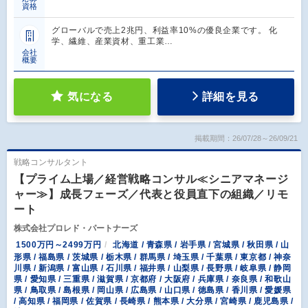
資格
グローバルで売上2兆円、利益率10%の優良企業です。 化
学、繊維、産業資材、重工業…
会社
概要
気になる
詳細を見る
掲載期間：26/07/28～26/09/21
戦略コンサルタント
【プライム上場／経営戦略コンサル≪シニアマネージ
ャー≫】成長フェーズ／代表と役員直下の組織／リモ
ート
株式会社プロレド・パートナーズ
1500万円～2499万円
北海道 / 青森県 / 岩手県 / 宮城県 / 秋田県 / 山
形県 / 福島県 / 茨城県 / 栃木県 / 群馬県 / 埼玉県 / 千葉県 / 東京都 / 神奈
川県 / 新潟県 / 富山県 / 石川県 / 福井県 / 山梨県 / 長野県 / 岐阜県 / 静岡
県 / 愛知県 / 三重県 / 滋賀県 / 京都府 / 大阪府 / 兵庫県 / 奈良県 / 和歌山
県 / 鳥取県 / 島根県 / 岡山県 / 広島県 / 山口県 / 徳島県 / 香川県 / 愛媛県
/ 高知県 / 福岡県 / 佐賀県 / 長崎県 / 熊本県 / 大分県 / 宮崎県 / 鹿児島県 /