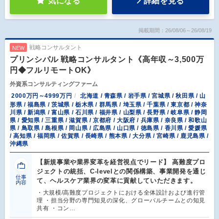
気になる
詳細を見る
掲載期間：26/08/06～26/08/19
戦略コンサルタント
NEW
プリンシパル 戦略コンサルタント《高年収～3,500万
円◆フルリモートOK》
外資系コンサルティングファーム
2000万円～4999万円
北海道 / 青森県 / 岩手県 / 宮城県 / 秋田県 / 山
形県 / 福島県 / 茨城県 / 栃木県 / 群馬県 / 埼玉県 / 千葉県 / 東京都 / 神奈
川県 / 新潟県 / 富山県 / 石川県 / 福井県 / 山梨県 / 長野県 / 岐阜県 / 静岡
県 / 愛知県 / 三重県 / 滋賀県 / 京都府 / 大阪府 / 兵庫県 / 奈良県 / 和歌山
県 / 鳥取県 / 島根県 / 岡山県 / 広島県 / 山口県 / 徳島県 / 香川県 / 愛媛県
/ 高知県 / 福岡県 / 佐賀県 / 長崎県 / 熊本県 / 大分県 / 宮崎県 / 鹿児島県 /
沖縄県
【新規事業や業界変革を経営視点でリード】 高難度プロ
ジェクトの統括、C-levelとの関係構築、事業開発を通じ
仕事
て、ヘルスケア業界の変革に貢献していただきます。
内容
・大規模/高難度プロジェクトにおける全体設計および進行管
理 ・担当分野の専門知見の深化、グローバルチームとの知見
共有 ・コン…