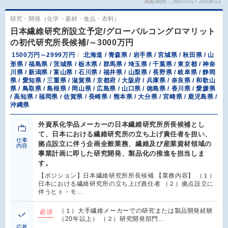
掲載期間：26/07/31～26/08/13
研究・開発（化学・素材・食品・衣料）
日本繊維研究所設立予定/グローバルコングロマリット
の初代研究所長候補/～3000万円
1500万円～2999万円
北海道 / 青森県 / 岩手県 / 宮城県 / 秋田県 / 山
形県 / 福島県 / 茨城県 / 栃木県 / 群馬県 / 埼玉県 / 千葉県 / 東京都 / 神奈
川県 / 新潟県 / 富山県 / 石川県 / 福井県 / 山梨県 / 長野県 / 岐阜県 / 静岡
県 / 愛知県 / 三重県 / 滋賀県 / 京都府 / 大阪府 / 兵庫県 / 奈良県 / 和歌山
県 / 鳥取県 / 島根県 / 岡山県 / 広島県 / 山口県 / 徳島県 / 香川県 / 愛媛県
/ 高知県 / 福岡県 / 佐賀県 / 長崎県 / 熊本県 / 大分県 / 宮崎県 / 鹿児島県 /
沖縄県
外資系化学品メーカーの日本繊維研究所所長候補とし
て、日本における繊維研究所の立ち上げ責任者を担い、
仕事
拠点設立に伴う企画全般業務、繊維及び産業資材領域の
内容
事業計画に即した研究開発、製品化の推進を担当しま
す。
【ポジション】日本繊維研究所所長候補 【業務内容】 （１）
日本における繊維研究所の立ち上げ責任者 （２）拠点設立に
伴うヒト・モ…
（１）大手繊維メーカーでの研究または製品開発経験
必須
（20年以上） （２）研究開発部門…
応募