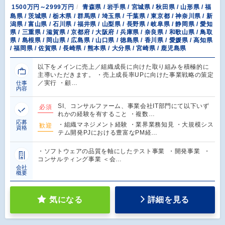
1500万円～2999万円
青森県 / 岩手県 / 宮城県 / 秋田県 / 山形県 / 福
島県 / 茨城県 / 栃木県 / 群馬県 / 埼玉県 / 千葉県 / 東京都 / 神奈川県 / 新
潟県 / 富山県 / 石川県 / 福井県 / 山梨県 / 長野県 / 岐阜県 / 静岡県 / 愛知
県 / 三重県 / 滋賀県 / 京都府 / 大阪府 / 兵庫県 / 奈良県 / 和歌山県 / 鳥取
県 / 島根県 / 岡山県 / 広島県 / 山口県 / 徳島県 / 香川県 / 愛媛県 / 高知県
/ 福岡県 / 佐賀県 / 長崎県 / 熊本県 / 大分県 / 宮崎県 / 鹿児島県
以下をメインに売上／組織成長に向けた取り組みを積極的に
主導いただきます。 ・売上成長率UPに向けた事業戦略の策定
／実行 ・顧…
仕事
内容
SI、コンサルファーム、事業会社IT部門にて以下いず
必須
れかの経験を有すること ・複数…
応募
・組織マネジメント経験 ・業界業務知見 ・大規模シス
歓迎
資格
テム開発PJにおける豊富なPM経…
・ソフトウェアの品質を軸にしたテスト事業 ・開発事業 ・
コンサルティング事業 ＜会…
会社
概要
気になる
詳細を見る