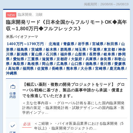
掲載期間：26/08/06～26/08/19
臨床開発、治験
NEW
臨床開発リード《日本全国からフルリモートOK◆高年
収～1,800万円◆フルフレックス》
米系バイオファーマ
1400万円～1799万円
北海道 / 青森県 / 岩手県 / 宮城県 / 秋田県 / 山
形県 / 福島県 / 茨城県 / 栃木県 / 群馬県 / 埼玉県 / 千葉県 / 東京都 / 神奈
川県 / 新潟県 / 富山県 / 石川県 / 福井県 / 山梨県 / 長野県 / 岐阜県 / 静岡
県 / 愛知県 / 三重県 / 滋賀県 / 京都府 / 大阪府 / 兵庫県 / 奈良県 / 和歌山
県 / 鳥取県 / 島根県 / 岡山県 / 広島県 / 山口県 / 徳島県 / 香川県 / 愛媛県
/ 高知県 / 福岡県 / 佐賀県 / 長崎県 / 熊本県 / 大分県 / 宮崎県 / 鹿児島県 /
沖縄県
【幅広い薬剤・複数の開発プロジェクトをリード】 グロ
ーバル戦略に基づき、製品の薬事申請から承認・償還ま
仕事
でを推進していただきます。
内容
＜主な仕事内容＞ ・グローバル計画を基にした国内臨床開発
計画の策定 ・臨床開発計画・試験デザインへの国内臨床・医
学的インプッ…
＜ご経験＞ ・バイオ医薬品業界における臨床開発（5
必須
年以上) ・臨床開発プロジェクトの…
応募