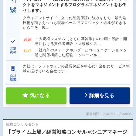
クトをマネジメントするプログラムマネジメントをお任
仕事
せします。
内容
クライアントサイドに立った品質保証に強みをもち、最先端
技術を踏まえつつも現場ベースでプロジェクト組成ができる
からこそ、現…
・大規模システム（とくに基幹系）の企画・設計・開
必須
発における責任者経験 ・大規模シス…
応募
・社内外のステークホルダーとコミュニケーションを
歓迎
資格
通じ関係構築した経験 ・グローバル…
弊社は、ソフトウェアの品質保証を中心にIT全般にサービス領
域を拡げている会社です…
会社
概要
気になる
詳細を見る
掲載期間：26/07/13～26/09/06
戦略コンサルタント
【プライム上場／経営戦略コンサル≪シニアマネージ