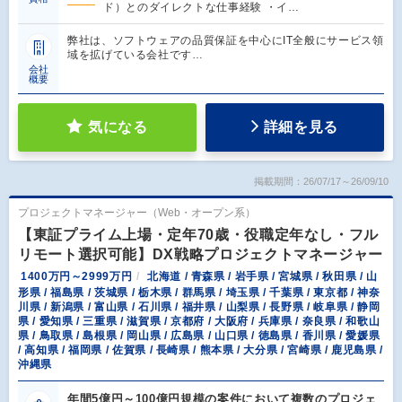
ド）とのダイレクトな仕事経験 ・イ…
弊社は、ソフトウェアの品質保証を中心にIT全般にサービス領
域を拡げている会社です…
会社
概要
気になる
詳細を見る
掲載期間：26/07/17～26/09/10
プロジェクトマネージャー（Web・オープン系）
【東証プライム上場・定年70歳・役職定年なし・フル
リモート選択可能】DX戦略プロジェクトマネージャー
1400万円～2999万円
北海道 / 青森県 / 岩手県 / 宮城県 / 秋田県 / 山
形県 / 福島県 / 茨城県 / 栃木県 / 群馬県 / 埼玉県 / 千葉県 / 東京都 / 神奈
川県 / 新潟県 / 富山県 / 石川県 / 福井県 / 山梨県 / 長野県 / 岐阜県 / 静岡
県 / 愛知県 / 三重県 / 滋賀県 / 京都府 / 大阪府 / 兵庫県 / 奈良県 / 和歌山
県 / 鳥取県 / 島根県 / 岡山県 / 広島県 / 山口県 / 徳島県 / 香川県 / 愛媛県
/ 高知県 / 福岡県 / 佐賀県 / 長崎県 / 熊本県 / 大分県 / 宮崎県 / 鹿児島県 /
沖縄県
年間5億円～100億円規模の案件において複数のプロジェ