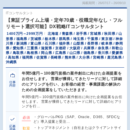
掲載期間：26/07/17～26/09/10
ITコンサルタント
【東証プライム上場・定年70歳・役職定年なし・フル
リモート選択可能】DX戦略ITコンサルタント
1400万円～2999万円
北海道 / 青森県 / 岩手県 / 宮城県 / 秋田県 / 山
形県 / 福島県 / 茨城県 / 栃木県 / 群馬県 / 埼玉県 / 千葉県 / 東京都 / 神奈
川県 / 新潟県 / 富山県 / 石川県 / 福井県 / 山梨県 / 長野県 / 岐阜県 / 静岡
県 / 愛知県 / 三重県 / 滋賀県 / 京都府 / 大阪府 / 兵庫県 / 奈良県 / 和歌山
県 / 鳥取県 / 島根県 / 岡山県 / 広島県 / 山口県 / 徳島県 / 香川県 / 愛媛県
/ 高知県 / 福岡県 / 佐賀県 / 長崎県 / 熊本県 / 大分県 / 宮崎県 / 鹿児島県 /
沖縄県
年間5億円～100億円規模の案件創出に向けた企画提案を
お任せします。 営業が獲得してきたリードに対して詳細
仕事
のヒアリングを行い、お客様の経営・事業課題の解決の
内容
ための企画提案をしていただきます。
年間5億円～100億円規模の案件創出に向けた企画提案をお任
せします。 営業が獲得してきたリードに対して詳細のヒアリ
ングを行…
・グローバルPKG（SAP、Oracle、D365、SFDCな
必須
ど）導入提案と受注…
応募
・トップマネジメント（自社またはクライアントサイ
歓迎
資格