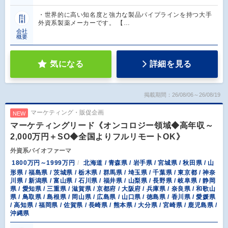
・世界的に高い知名度と強力な製品パイプラインを持つ大手
外資系製薬メーカーです。 【…
会社
概要
気になる
詳細を見る
掲載期間：26/08/06～26/08/19
マーケティング・販促企画
NEW
マーケティングリード《オンコロジー領域◆高年収～
2,000万円＋SO◆全国よりフルリモートOK》
外資系バイオファーマ
1800万円～1999万円
北海道 / 青森県 / 岩手県 / 宮城県 / 秋田県 / 山
形県 / 福島県 / 茨城県 / 栃木県 / 群馬県 / 埼玉県 / 千葉県 / 東京都 / 神奈
川県 / 新潟県 / 富山県 / 石川県 / 福井県 / 山梨県 / 長野県 / 岐阜県 / 静岡
県 / 愛知県 / 三重県 / 滋賀県 / 京都府 / 大阪府 / 兵庫県 / 奈良県 / 和歌山
県 / 鳥取県 / 島根県 / 岡山県 / 広島県 / 山口県 / 徳島県 / 香川県 / 愛媛県
/ 高知県 / 福岡県 / 佐賀県 / 長崎県 / 熊本県 / 大分県 / 宮崎県 / 鹿児島県 /
沖縄県