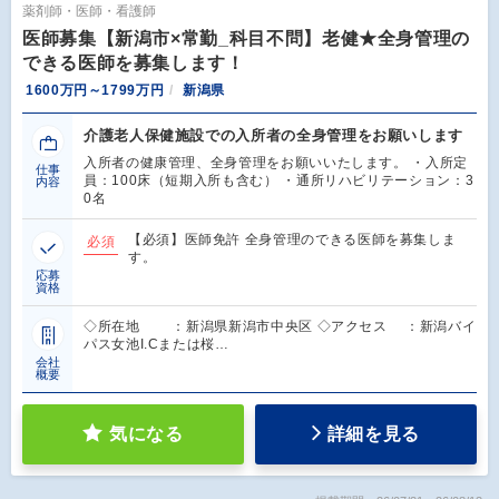
薬剤師・医師・看護師
医師募集【新潟市×常勤_科目不問】老健★全身管理の
できる医師を募集します！
1600万円～1799万円
新潟県
介護老人保健施設での入所者の全身管理をお願いします
入所者の健康管理、全身管理をお願いいたします。 ・入所定
仕事
員：100床（短期入所も含む） ・通所リハビリテーション：3
内容
0名
【必須】医師免許 全身管理のできる医師を募集しま
必須
す。
応募
資格
◇所在地 ：新潟県新潟市中央区 ◇アクセス ：新潟バイ
パス女池I.Cまたは桜…
会社
概要
気になる
詳細を見る