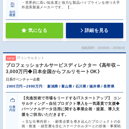
・世界的に高い知名度と強力な製品パイプラインを持つ大手
外資系製薬メーカーです。 【…
会社
概要
気になる
詳細を見る
掲載期間：26/08/06～26/08/19
ITコンサルタント
NEW
プロフェッショナルサービスディレクター《高年収～
3,000万円◆日本全国からフルリモートOK》
日系ITベンチャー企業
2000万円～2999万円
新潟県 / 富山県 / 石川県 / 福井県 / 長野県
【先進技術で市場をリードするITスタートアップ】 コン
サルティング～自社プロダクト導入を一気通貫で支援◆
仕事
パーソナルデータ活用に関する事業企画・提案、導入支
内容
援をご担当いただきます。
＜主な仕事内容＞ ・顧客企業を巻き込んだプロジェクトの企
画・推進 ・経営層を含むステークホルダーとの折衝・事業戦