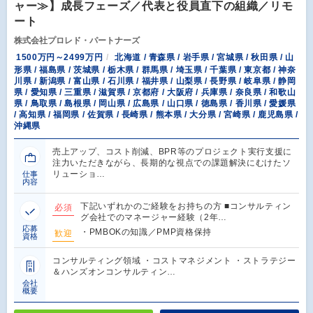
ャー≫】成長フェーズ／代表と役員直下の組織／リモ
ート
株式会社プロレド・パートナーズ
1500万円～2499万円
北海道 / 青森県 / 岩手県 / 宮城県 / 秋田県 / 山
形県 / 福島県 / 茨城県 / 栃木県 / 群馬県 / 埼玉県 / 千葉県 / 東京都 / 神奈
川県 / 新潟県 / 富山県 / 石川県 / 福井県 / 山梨県 / 長野県 / 岐阜県 / 静岡
県 / 愛知県 / 三重県 / 滋賀県 / 京都府 / 大阪府 / 兵庫県 / 奈良県 / 和歌山
県 / 鳥取県 / 島根県 / 岡山県 / 広島県 / 山口県 / 徳島県 / 香川県 / 愛媛県
/ 高知県 / 福岡県 / 佐賀県 / 長崎県 / 熊本県 / 大分県 / 宮崎県 / 鹿児島県 /
沖縄県
売上アップ、コスト削減、BPR等のプロジェクト実行支援に
注力いただきながら、長期的な視点での課題解決にむけたソ
リューショ…
仕事
内容
下記いずれかのご経験をお持ちの方 ■コンサルティン
必須
グ会社でのマネージャー経験（2年…
応募
・PMBOKの知識／PMP資格保持
歓迎
資格
コンサルティング領域 ・コストマネジメント ・ストラテジー
＆ハンズオンコンサルティン…
会社
概要