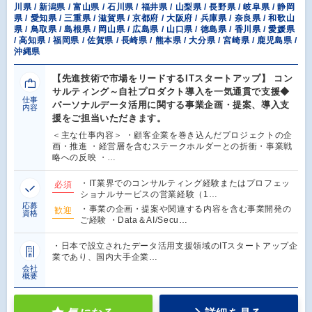
川県 / 新潟県 / 富山県 / 石川県 / 福井県 / 山梨県 / 長野県 / 岐阜県 / 静岡
県 / 愛知県 / 三重県 / 滋賀県 / 京都府 / 大阪府 / 兵庫県 / 奈良県 / 和歌山
県 / 鳥取県 / 島根県 / 岡山県 / 広島県 / 山口県 / 徳島県 / 香川県 / 愛媛県
/ 高知県 / 福岡県 / 佐賀県 / 長崎県 / 熊本県 / 大分県 / 宮崎県 / 鹿児島県 /
沖縄県
【先進技術で市場をリードするITスタートアップ】 コン
サルティング～自社プロダクト導入を一気通貫で支援◆
仕事
パーソナルデータ活用に関する事業企画・提案、導入支
内容
援をご担当いただきます。
＜主な仕事内容＞ ・顧客企業を巻き込んだプロジェクトの企
画・推進 ・経営層を含むステークホルダーとの折衝・事業戦
略への反映 ・…
・IT業界でのコンサルティング経験またはプロフェッ
必須
ショナルサービスの営業経験（1…
応募
・事業の企画・提案や関連する内容を含む事業開発の
歓迎
資格
ご経験 ・Data＆AI/Secu…
・日本で設立されたデータ活用支援領域のITスタートアップ企
業であり、国内大手企業…
会社
概要