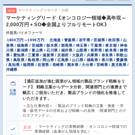
マーケティングリサーチ・分析
NEW
マーケティングリード《オンコロジー領域◆高年収～
2,000万円＋SO◆全国よりフルリモートOK》
外資系バイオファーマ
1800万円～1999万円
北海道 / 青森県 / 岩手県 / 宮城県 / 秋田県 / 山
形県 / 福島県 / 茨城県 / 栃木県 / 群馬県 / 埼玉県 / 千葉県 / 東京都 / 神奈
川県 / 新潟県 / 富山県 / 石川県 / 福井県 / 山梨県 / 長野県 / 岐阜県 / 静岡
県 / 愛知県 / 三重県 / 滋賀県 / 京都府 / 大阪府 / 兵庫県 / 奈良県 / 和歌山
県 / 鳥取県 / 島根県 / 岡山県 / 広島県 / 山口県 / 徳島県 / 香川県 / 愛媛県
/ 高知県 / 福岡県 / 佐賀県 / 長崎県 / 熊本県 / 大分県 / 宮崎県 / 鹿児島県 /
沖縄県
【適応追加が進む固形がん領域の製品ブランド戦略をリ
ード】 戦略立案からデータ分析、関連部門との連携まで
仕事
幅広くご担当いただき、製品ブランドの強化を推進して
内容
いただきます。
＜主な仕事内容＞ ・製品のブランド戦略の立案・推進 ・市
場・販売データの分析および戦略への反映 ・関連部門とのク
ロスファンクシ…
・マーケティングの実務経験 ・オンコロジー領域での
必須
業務経験（血液がん領域を含む） ・…