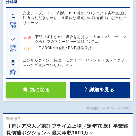
沖縄県
売上アップ、コスト削減、BPR等のプロジェクト実行支援に
注力いただきながら、長期的な視点での課題解決にむけたソ
リューショ…
仕事
内容
下記いずれかのご経験をお持ちの方 ■コンサルティン
必須
グ会社でのマネージャー経験（2年…
応募
・PMBOKの知識／PMP資格保持
歓迎
資格
コンサルティング領域 ・コストマネジメント ・ストラテジー
＆ハンズオンコンサルティン…
会社
概要
気になる
詳細を見る
掲載期間：26/07/22～26/09/15
管理部長
【超レア求人／東証プライム上場／定年70歳】事業部
長候補ポジション～最大年収3000万～