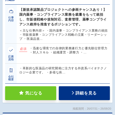
【新規承認製品プロジェクトへの参画チャンスあり！】
国内薬事・コンプライアンス業務を裁量をもって統括
仕事
し、市販後戦略や規制対応、査察管理、薬事コンプライ
内容
アンス維持を推進するポジションです。
＜主な仕事内容＞ ・国内薬事・コンプライアンス業務の統括
・市販後薬事・コンプライアンス戦略の立案・リーダーシッ
プ ・医薬品規…
・迅速な環境での自律的業務遂行力と優先順位管理力
必須
・対人スキル ・組織運営・調整力 ・…
応募
資格
・革新的な医薬品の研究開発に注力する外資系バイオテクノ
ロジー企業です。 ・多様な疾…
会社
概要
気になる
詳細を見る
掲載期間：26/07/31～26/08/20