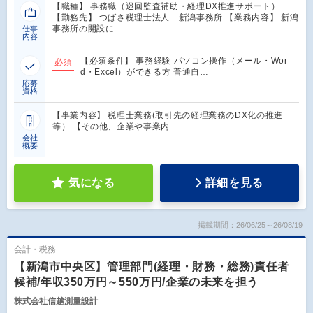
【職種】 事務職（巡回監査補助・経理DX推進サポート）
【勤務先】 つばさ税理士法人 新潟事務所 【業務内容】 新潟
事務所の開設に…
仕事
内容
【必須条件】 事務経験 パソコン操作（メール・Wor
必須
d・Excel）ができる方 普通自…
応募
資格
【事業内容】 税理士業務(取引先の経理業務のDX化の推進
等） 【その他、企業や事業内…
会社
概要
気になる
詳細を見る
掲載期間：26/06/25～26/08/19
会計・税務
【新潟市中央区】管理部門(経理・財務・総務)責任者
候補/年収350万円～550万円/企業の未来を担う
株式会社信越測量設計