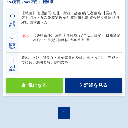
350万円～549万円
新潟県
【職種】 管理部門(経理・財務・総務)責任者候補 【業務内
容】 月次・年次決算業務 会計事務所対応 資金繰り管理 銀行
対応 請求書・支…
仕事
内容
【必須条件】 経理実務経験（7年以上目安） 日商簿記
必須
2級以上 月次決算経験 大卒以上 普…
応募
資格
農地、水路、道路など社会基盤の整備に当たっては、完成ま
でに長い期間と高い技術力を…
会社
概要
気になる
詳細を見る
1