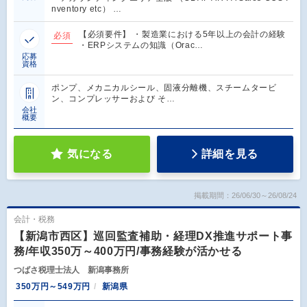
nventory etc） …
【必須要件】 ・製造業における5年以上の会計の経験
必須
・ERPシステムの知識（Orac…
応募
資格
ポンプ、メカニカルシール、固液分離機、スチームタービ
ン、コンプレッサーおよび そ…
会社
概要
気になる
詳細を見る
掲載期間：26/06/30～26/08/24
会計・税務
【新潟市西区】巡回監査補助・経理DX推進サポート事
務/年収350万～400万円/事務経験が活かせる
つばさ税理士法人 新潟事務所
350万円～549万円
新潟県