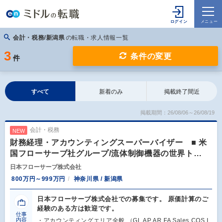
会計・税務/新潟県
の転職・求人情報一覧
3
条件の変更
件
すべて
新着のみ
掲載終了間近
掲載期間：26/08/06～26/08/19
会計・税務
NEW
財務経理・アカウンティングスーパーバイザー ■ 米
国フローサーブ社グループ/流体制御機器の世界ト…
日本フローサーブ株式会社
800万円～999万円
神奈川県 / 新潟県
日本フローサーブ株式会社での募集です。 原価計算のご
経験のある方は歓迎です。
仕事
内容
・アカウンティングエリア全般 （GL AP AR FA Sales COS I