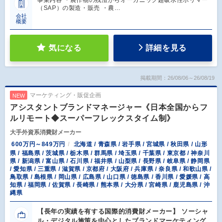
（SAP）の製造・販売 ・農…
会社
概要
気になる
詳細を見る
掲載期間：26/08/06～26/08/19
マーケティング・販促企画
NEW
アシスタントブランドマネージャー《日本全国からフ
ルリモート◆スーパーフレックスタイム制》
大手外資系消費財メーカー
600万円～849万円
北海道 / 青森県 / 岩手県 / 宮城県 / 秋田県 / 山形
県 / 福島県 / 茨城県 / 栃木県 / 群馬県 / 埼玉県 / 千葉県 / 東京都 / 神奈川
県 / 新潟県 / 富山県 / 石川県 / 福井県 / 山梨県 / 長野県 / 岐阜県 / 静岡県
/ 愛知県 / 三重県 / 滋賀県 / 京都府 / 大阪府 / 兵庫県 / 奈良県 / 和歌山県 /
鳥取県 / 島根県 / 岡山県 / 広島県 / 山口県 / 徳島県 / 香川県 / 愛媛県 / 高
知県 / 福岡県 / 佐賀県 / 長崎県 / 熊本県 / 大分県 / 宮崎県 / 鹿児島県 / 沖
縄県
【長年の実績を有する国際的消費財メーカー】 ソーシャ
ル・デジタル施策を中心としたブランドマーケティング