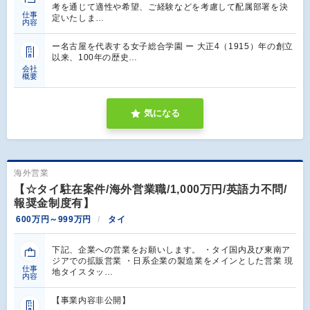
考を通じて適性や希望、ご経験などを考慮して配属部署を決
仕事
定いたしま…
内容
ー名古屋を代表する女子総合学園 ー 大正4（1915）年の創立
以来、100年の歴史…
会社
概要
気になる
海外営業
【☆タイ駐在案件/海外営業職/1,000万円/英語力不問/
報奨金制度有】
600万円～999万円
タイ
下記、企業への営業をお願いします。 ・タイ国内及び東南ア
ジアでの拡販営業 ・日系企業の製造業をメインとした営業 現
仕事
地タイスタッ…
内容
【事業内容非公開】