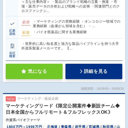
＜主な仕事内容＞ ・製品のブランド戦略の立案・推進 ・市
場・販売データの分析および戦略への反映 ・関連部門とのク
ロスファンクシ…
・マーケティングの実務経験 ・オンコロジー領域での
必須
業務経験（血液がん領域を含む） ・…
応募
・バイオ医薬品に関する業務経験
歓迎
資格
・世界的に高い知名度と強力な製品パイプラインを持つ大手
外資系製薬メーカーです。 【…
会社
概要
気になる
詳細を見る
掲載期間：26/08/06～26/08/19
マーケティング・販促企画
NEW
マーケティングリード《限定公開案件◆新設チーム◆
日本全国からフルリモート＆フルフレックスOK》
外資系バイオファーマ
1800万円～1999万円
北海道 / 青森県 / 岩手県 / 宮城県 / 秋田県 / 山