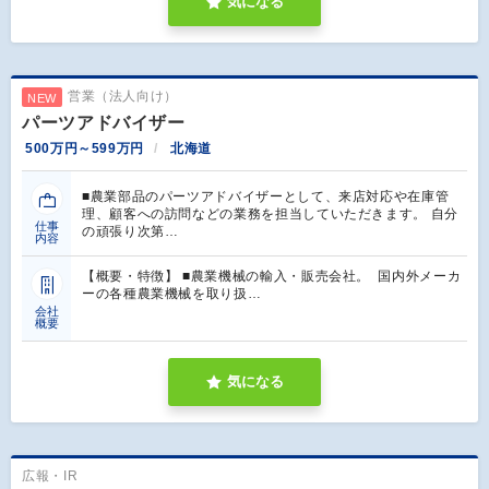
気になる
営業（法人向け）
NEW
パーツアドバイザー
500万円～599万円
北海道
■農業部品のパーツアドバイザーとして、来店対応や在庫管
理、顧客への訪問などの業務を担当していただきます。 自分
仕事
の頑張り次第…
内容
【概要・特徴】 ■農業機械の輸入・販売会社。 国内外メーカ
ーの各種農業機械を取り扱…
会社
概要
気になる
広報・IR