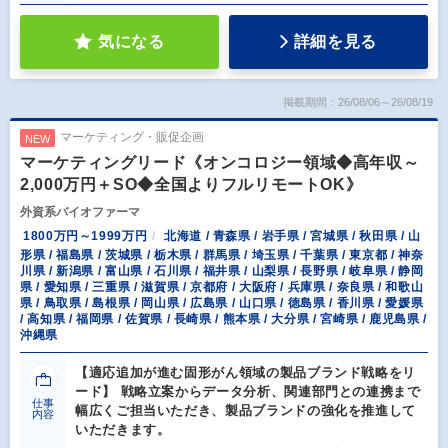
気になる
詳細を見る
掲載期間：26/08/06～26/08/19
マーケティング・販促企画
NEW
マーケティングリード《オンコロジー領域◆高年収～
2,000万円＋SO◆全国よりフルリモートOK》
外資系バイオファーマ
1800万円～1999万円
北海道 / 青森県 / 岩手県 / 宮城県 / 秋田県 / 山
形県 / 福島県 / 茨城県 / 栃木県 / 群馬県 / 埼玉県 / 千葉県 / 東京都 / 神奈
川県 / 新潟県 / 富山県 / 石川県 / 福井県 / 山梨県 / 長野県 / 岐阜県 / 静岡
県 / 愛知県 / 三重県 / 滋賀県 / 京都府 / 大阪府 / 兵庫県 / 奈良県 / 和歌山
県 / 鳥取県 / 島根県 / 岡山県 / 広島県 / 山口県 / 徳島県 / 香川県 / 愛媛県
/ 高知県 / 福岡県 / 佐賀県 / 長崎県 / 熊本県 / 大分県 / 宮崎県 / 鹿児島県 /
沖縄県
【適応追加が進む固形がん領域の製品ブランド戦略をリ
ード】 戦略立案からデータ分析、関連部門との連携まで
仕事
幅広くご担当いただき、製品ブランドの強化を推進して
内容
いただきます。