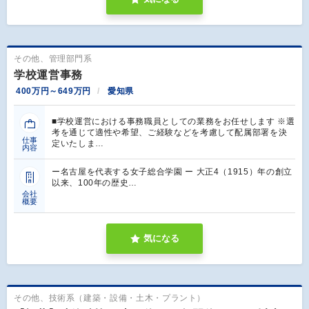
その他、管理部門系
学校運営事務
400万円～649万円
愛知県
■学校運営における事務職員としての業務をお任せします ※選
考を通じて適性や希望、ご経験などを考慮して配属部署を決
仕事
定いたしま…
内容
ー名古屋を代表する女子総合学園 ー 大正4（1915）年の創立
以来、100年の歴史…
会社
概要
気になる
その他、技術系（建築・設備・土木・プラント）