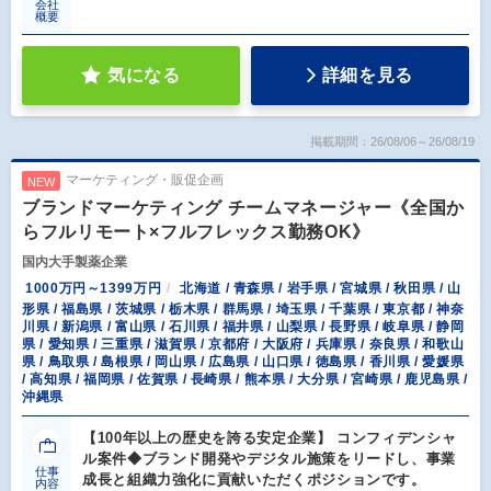
会社
概要
気になる
詳細を見る
掲載期間：26/08/06～26/08/19
マーケティング・販促企画
NEW
ブランドマーケティング チームマネージャー《全国か
らフルリモート×フルフレックス勤務OK》
国内大手製薬企業
1000万円～1399万円
北海道 / 青森県 / 岩手県 / 宮城県 / 秋田県 / 山
形県 / 福島県 / 茨城県 / 栃木県 / 群馬県 / 埼玉県 / 千葉県 / 東京都 / 神奈
川県 / 新潟県 / 富山県 / 石川県 / 福井県 / 山梨県 / 長野県 / 岐阜県 / 静岡
県 / 愛知県 / 三重県 / 滋賀県 / 京都府 / 大阪府 / 兵庫県 / 奈良県 / 和歌山
県 / 鳥取県 / 島根県 / 岡山県 / 広島県 / 山口県 / 徳島県 / 香川県 / 愛媛県
/ 高知県 / 福岡県 / 佐賀県 / 長崎県 / 熊本県 / 大分県 / 宮崎県 / 鹿児島県 /
沖縄県
【100年以上の歴史を誇る安定企業】 コンフィデンシャ
ル案件◆ブランド開発やデジタル施策をリードし、事業
仕事
成長と組織力強化に貢献いただくポジションです。
内容