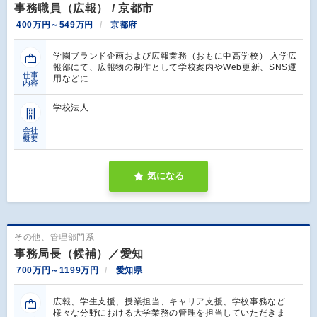
事務職員（広報） / 京都市
400万円～549万円
京都府
学園ブランド企画および広報業務（おもに中高学校） 入学広
報部にて、広報物の制作として学校案内やWeb更新、SNS運
仕事
用などに…
内容
学校法人
会社
概要
気になる
その他、管理部門系
事務局長（候補）／愛知
700万円～1199万円
愛知県
広報、学生支援、授業担当、キャリア支援、学校事務など
様々な分野における大学業務の管理を担当していただきま