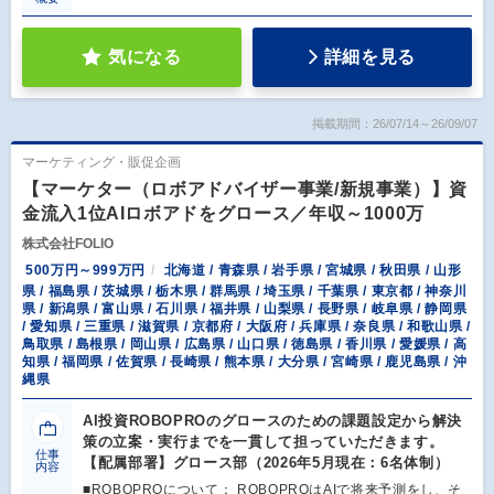
気になる
詳細を見る
掲載期間：26/07/14～26/09/07
マーケティング・販促企画
【マーケター（ロボアドバイザー事業/新規事業）】資
金流入1位AIロボアドをグロース／年収～1000万
株式会社FOLIO
500万円～999万円
北海道 / 青森県 / 岩手県 / 宮城県 / 秋田県 / 山形
県 / 福島県 / 茨城県 / 栃木県 / 群馬県 / 埼玉県 / 千葉県 / 東京都 / 神奈川
県 / 新潟県 / 富山県 / 石川県 / 福井県 / 山梨県 / 長野県 / 岐阜県 / 静岡県
/ 愛知県 / 三重県 / 滋賀県 / 京都府 / 大阪府 / 兵庫県 / 奈良県 / 和歌山県 /
鳥取県 / 島根県 / 岡山県 / 広島県 / 山口県 / 徳島県 / 香川県 / 愛媛県 / 高
知県 / 福岡県 / 佐賀県 / 長崎県 / 熊本県 / 大分県 / 宮崎県 / 鹿児島県 / 沖
縄県
AI投資ROBOPROのグロースのための課題設定から解決
策の立案・実行までを一貫して担っていただきます。
仕事
【配属部署】グロース部（2026年5月現在：6名体制）
内容
■ROBOPROについて： ROBOPROはAIで将来予測をし、そ