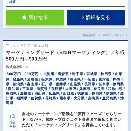
概要
気になる
詳細を見る
掲載期間：26/06/16～26/08/10
マーケティング・販促企画
マーケティングリード（BtoBマーケティング）／年収
500万円～900万円
株式会社Relic
500万円～899万円
北海道 / 青森県 / 岩手県 / 宮城県 / 秋田県 / 山形
県 / 福島県 / 茨城県 / 栃木県 / 群馬県 / 埼玉県 / 千葉県 / 東京都 / 神奈川
県 / 新潟県 / 富山県 / 石川県 / 福井県 / 山梨県 / 長野県 / 岐阜県 / 静岡県
/ 愛知県 / 三重県 / 滋賀県 / 京都府 / 大阪府 / 兵庫県 / 奈良県 / 和歌山県 /
鳥取県 / 島根県 / 岡山県 / 広島県 / 山口県 / 徳島県 / 香川県 / 愛媛県 / 高
知県 / 福岡県 / 佐賀県 / 長崎県 / 熊本県 / 大分県 / 宮崎県 / 鹿児島県 / 沖
縄県
自社のマーケティング活動を""実行フェーズ""からリー
ドしながら、戦略～プロジェクト参画まで幅広く担当い
仕事
ただく「マーケティングリード」を募集しています。
内容