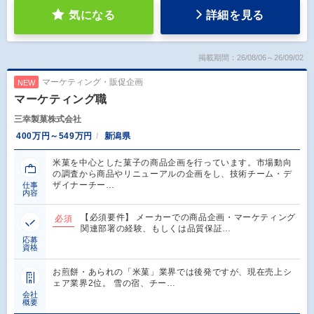
気になる
詳細を見る
掲載期間：26/08/06～26/09/02
マーケティング・販促企画
NEW
マーケティング職
三幸製菓株式会社
400万円～549万円
新潟県
米菓を中心とした菓子の商品企画を行っています。市場動向
の調査から商品やリニューアルの企画をし、技術チーム・デ
ザイナーチー…
仕事
内容
【必須要件】 メーカーでの商品企画・マーケティング
必須
関連部署の経験、もしくは品質保証…
応募
資格
お煎餅・あられの「米菓」業界では後発ですが、現在売上シ
ェア業界2位。 雪の宿、チー…
会社
概要