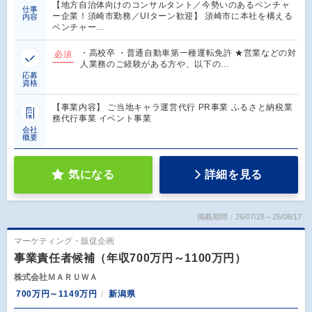
【地方自治体向けのコンサルタント／今勢いのあるベンチャ
仕事
ー企業！須崎市勤務／UIターン歓迎】 須崎市に本社を構える
内容
ベンチャー…
・高校卒 ・普通自動車第一種運転免許 ★営業などの対
必須
人業務のご経験がある方や、以下の…
応募
資格
【事業内容】 ご当地キャラ運営代行 PR事業 ふるさと納税業
務代行事業 イベント事業
会社
概要
気になる
詳細を見る
掲載期間：26/07/28～26/08/17
マーケティング・販促企画
事業責任者候補（年収700万円～1100万円）
株式会社ＭＡＲＵＷＡ
700万円～1149万円
新潟県