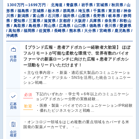
1300万円～1699万円
北海道 / 青森県 / 岩手県 / 宮城県 / 秋田県 / 山
形県 / 福島県 / 茨城県 / 栃木県 / 群馬県 / 埼玉県 / 千葉県 / 東京都 / 神奈
川県 / 新潟県 / 富山県 / 石川県 / 福井県 / 山梨県 / 長野県 / 岐阜県 / 静岡
県 / 愛知県 / 三重県 / 滋賀県 / 京都府 / 大阪府 / 兵庫県 / 奈良県 / 和歌山
県 / 鳥取県 / 島根県 / 岡山県 / 広島県 / 山口県 / 徳島県 / 香川県 / 愛媛県
/ 高知県 / 福岡県 / 佐賀県 / 長崎県 / 熊本県 / 大分県 / 宮崎県 / 鹿児島県 /
沖縄県
【ブランド広報・患者アドボカシー経験者大歓迎】 ほぼ
フルリモートが可能な柔軟な環境で、世界有数のバイオ
仕事
ファーマの新薬ローンチに向けた広報＋患者アドボカシ
内容
ー活動をリードいただけます！
＜主な仕事内容＞ ・新薬・適応拡大製品のコミュニケーショ
ン ・メディア・デジタル・SNSを活用した統合コミュニケー
ション戦略…
下記のいずれか ・学士号＋6年以上のコミュニケーシ
必須
ョン/アドボカシー分野の実務経験…
応募
・医療・製薬・バイオでのコミュニケーション/PR経験
歓迎
資格
・優れたビジネスセンスと戦略…
・オンコロジー領域をはじめ複数の重点領域をカバーする米
国発の製薬メーカーです。 ・…
会社
概要