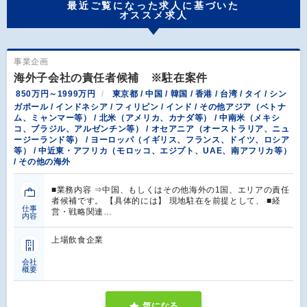
最近ご覧になった求人に基づいた
オススメ求人
事業企画
海外子会社の責任者候補 ※駐在案件
850万円～1999万円
東京都 / 中国 / 韓国 / 香港 / 台湾 / タイ / シン
ガポール / インドネシア / フィリピン / インド / その他アジア（ベトナ
ム、ミャンマー等） / 北米（アメリカ、カナダ等） / 中南米（メキシ
コ、ブラジル、アルゼンチン等） / オセアニア（オーストラリア、ニュ
ージーランド等） / ヨーロッパ（イギリス、フランス、ドイツ、ロシア
等） / 中近東・アフリカ（モロッコ、エジプト、UAE、南アフリカ等）
/ その他の海外
■業務内容 ⇒中国、もしくはその他海外の1国、エリアの責任
者候補です。 【具体的には】 現地駐在を前提として、 ■経
仕事
営・戦略関連…
内容
上場飲食企業
会社
概要
気になる