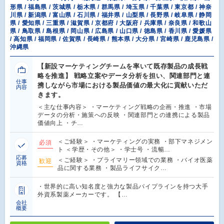
形県 / 福島県 / 茨城県 / 栃木県 / 群馬県 / 埼玉県 / 千葉県 / 東京都 / 神奈
川県 / 新潟県 / 富山県 / 石川県 / 福井県 / 山梨県 / 長野県 / 岐阜県 / 静岡
県 / 愛知県 / 三重県 / 滋賀県 / 京都府 / 大阪府 / 兵庫県 / 奈良県 / 和歌山
県 / 鳥取県 / 島根県 / 岡山県 / 広島県 / 山口県 / 徳島県 / 香川県 / 愛媛県
/ 高知県 / 福岡県 / 佐賀県 / 長崎県 / 熊本県 / 大分県 / 宮崎県 / 鹿児島県 /
沖縄県
【新設マーケティングチームを率いて既存製品の成長戦
略を推進】 戦略立案やデータ分析を担い、関連部門と連
仕事
携しながら市場における製品価値の最大化に貢献いただ
内容
きます。
＜主な仕事内容＞ ・マーケティング戦略の企画・推進 ・市場
データの分析・施策への反映 ・関連部門との連携による製品
価値向上 ・チ…
＜ご経験＞ ・マーケティングの実務 ・部下マネジメン
必須
ト ＜学歴・その他＞ ・学士号 ・流暢…
応募
＜ご経験＞ ・プライマリー領域での業務 ・バイオ医薬
歓迎
資格
品に関する業務 ・製品ライフサイク…
・世界的に高い知名度と強力な製品パイプラインを持つ大手
外資系製薬メーカーです。 【…
会社
概要