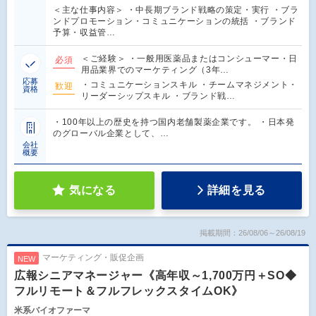
＜主な仕事内容＞ ・中長期ブランド戦略の策定・実行 ・ブラ
ンドプロモーション・コミュニケーションの統括 ・ブランド
予算・収益管…
＜ご経験＞ ・一般用医薬品またはコンシューマー・日
必須
用品業界でのマーケティング（3年…
応募
・コミュニケーションスキル ・チームマネジメント・
歓迎
資格
リーダーシップスキル ・ブランド戦…
・100年以上の歴史を持つ国内老舗製薬企業です。 ・日本発
のグローバル企業として、…
会社
概要
気になる
詳細を見る
掲載期間：26/08/06～26/08/19
マーケティング・販促企画
NEW
広報シニアマネージャー《高年収～1,700万円＋SO◆
フルリモート＆フルフレックスタイムOK》
米系バイオファーマ