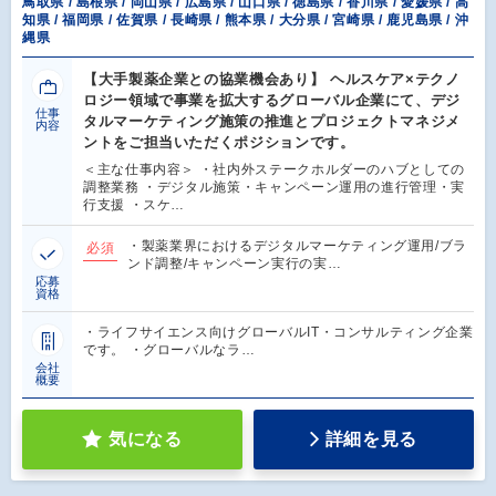
鳥取県 / 島根県 / 岡山県 / 広島県 / 山口県 / 徳島県 / 香川県 / 愛媛県 / 高
知県 / 福岡県 / 佐賀県 / 長崎県 / 熊本県 / 大分県 / 宮崎県 / 鹿児島県 / 沖
縄県
【大手製薬企業との協業機会あり】 ヘルスケア×テクノ
ロジー領域で事業を拡大するグローバル企業にて、デジ
仕事
タルマーケティング施策の推進とプロジェクトマネジメ
内容
ントをご担当いただくポジションです。
＜主な仕事内容＞ ・社内外ステークホルダーのハブとしての
調整業務 ・デジタル施策・キャンペーン運用の進行管理・実
行支援 ・スケ…
・製薬業界におけるデジタルマーケティング運用/ブラ
必須
ンド調整/キャンペーン実行の実…
応募
資格
・ライフサイエンス向けグローバルIT・コンサルティング企業
です。 ・グローバルなラ…
会社
概要
気になる
詳細を見る