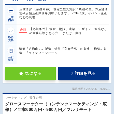
企画運営 【業務内容】 複合型観光施設「魚沼の里」の店舗運
営や店舗企画業務をお願いします。 POP作成、イベント企画
などの現場…
仕事
内容
【必須条件】 飲食、物販、建築、デザイン、観光など
必須
の実務経験がある方。 または、実務…
応募
資格
清酒「八海山」の製造、焼酎「宜有千萬」の製造、 梅酒の製
造、「ライディーンビール…
会社
概要
気になる
詳細を見る
掲載期間：26/06/25～26/08/19
マーケティング・販促企画
グロースマーケター（コンテンツマーケティング・広
報）／年収600万円～900万円／フルリモート