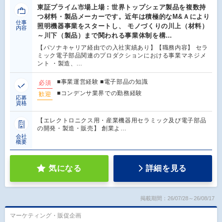
東証プライム市場上場：世界トップシェア製品を複数持
つ材料・製品メーカーです。近年は積極的なM&Ａにより
仕事
照明機器事業をスタートし、 モノづくりの川上（材料）
内容
～川下（製品）まで関われる事業体制を構…
【パソナキャリア経由での入社実績あり】【職務内容】 セラ
ミック電子部品関連のプロダクションにおける事業マネジメ
ント ・製造、…
■事業運営経験 ■電子部品の知識
必須
■コンデンサ業界での勤務経験
歓迎
応募
資格
【エレクトロニクス用・産業機器用セラミック及び電子部品
の開発・製造・販売】 創業よ…
会社
概要
気になる
詳細を見る
掲載期間：26/07/28～26/08/17
マーケティング・販促企画