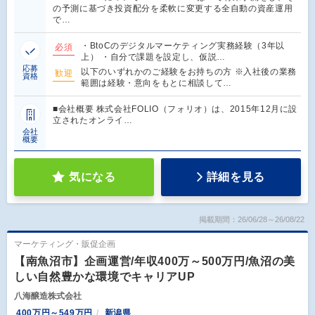
の予測に基づき投資配分を柔軟に変更する全自動の資産運用
で…
・BtoCのデジタルマーケティング実務経験（3年以
必須
上） ・自分で課題を設定し、仮説…
応募
以下のいずれかのご経験をお持ちの方 ※入社後の業務
歓迎
資格
範囲は経験・意向をもとに相談して…
■会社概要 株式会社FOLIO（フォリオ）は、2015年12月に設
立されたオンライ…
会社
概要
気になる
詳細を見る
掲載期間：26/06/28～26/08/22
マーケティング・販促企画
【南魚沼市】企画運営/年収400万～500万円/魚沼の美
しい自然豊かな環境でキャリアUP
八海醸造株式会社
400万円～549万円
新潟県