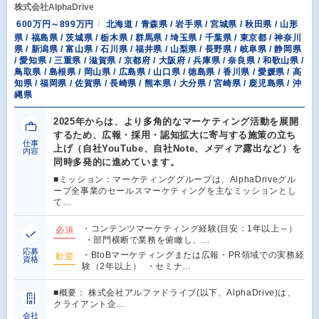
株式会社AlphaDrive
600万円～899万円
北海道 / 青森県 / 岩手県 / 宮城県 / 秋田県 / 山形
県 / 福島県 / 茨城県 / 栃木県 / 群馬県 / 埼玉県 / 千葉県 / 東京都 / 神奈川
県 / 新潟県 / 富山県 / 石川県 / 福井県 / 山梨県 / 長野県 / 岐阜県 / 静岡県
/ 愛知県 / 三重県 / 滋賀県 / 京都府 / 大阪府 / 兵庫県 / 奈良県 / 和歌山県 /
鳥取県 / 島根県 / 岡山県 / 広島県 / 山口県 / 徳島県 / 香川県 / 愛媛県 / 高
知県 / 福岡県 / 佐賀県 / 長崎県 / 熊本県 / 大分県 / 宮崎県 / 鹿児島県 / 沖
縄県
2025年からは、より多角的なマーケティング活動を展開
するため、広報・採用・認知拡大に寄与する施策の立ち
仕事
上げ（自社YouTube、自社Note、メディア露出など）を
内容
同時多発的に進めています。
■ミッション：マーケティンググループは、AlphaDriveグル
ープ全事業のセールスマーケティングを主なミッションとし
て…
・コンテンツマーケティング経験(目安：1年以上～）
必須
・部門横断で業務を俯瞰し、…
応募
・BtoBマーケティングまたは広報・PR領域での実務経
歓迎
資格
験（2年以上） ・セミナ…
■概要： 株式会社アルファドライブ(以下、AlphaDrive)は、
クライアント企…
会社