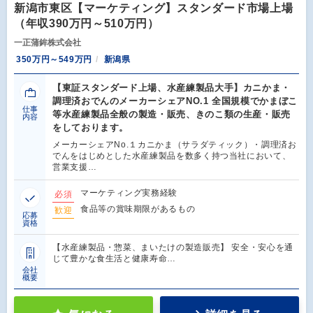
新潟市東区【マーケティング】スタンダード市場上場
（年収390万円～510万円）
一正蒲鉾株式会社
350万円～549万円
新潟県
【東証スタンダード上場、水産練製品大手】カニかま・
調理済おでんのメーカーシェアNO.1 全国規模でかまぼこ
仕事
等水産練製品全般の製造・販売、きのこ類の生産・販売
内容
をしております。
メーカーシェアNo.１カニかま（サラダティック）・調理済お
でんをはじめとした水産練製品を数多く持つ当社において、
営業支援…
マーケティング実務経験
必須
食品等の賞味期限があるもの
歓迎
応募
資格
【水産練製品・惣菜、まいたけの製造販売】 安全・安心を通
じて豊かな食生活と健康寿命…
会社
概要