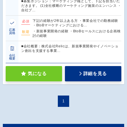
■募集ポジション：マーケティング職として、下記を担当いた
だきます。 (1)全社横断のマーケティング施策のエンハンス ・
自社プ…
下記の経験が2年以上ある方 ・事業会社での勤務経験
必須
・BtoBマーケティングにおける…
応募
・新規事業開発の経験 ・BtoBセールスにおける企画検
歓迎
資格
討の経験
■会社概要：株式会社Relicは、新規事業開発やイノベーショ
ン創出を支援する事業…
会社
概要
気になる
詳細を見る
1