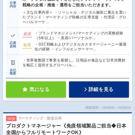
仕事
戦略の企画・推進・運用をご担当いただきます。
内容
＜主な仕事内容＞ ・ソーシャル・デジタル施策に重点を置い
たブランド・マーケティング戦略の主導支援 ・代理店・グロ
ーバルマーケ…
・ブランドマネジメント/マーケティングの実務経験
必須
（5年以上） ・美容/パーソナルケ…
応募
・D2C戦略およびデジタルカスタマージャーニー最適
歓迎
資格
化の経験 ・インフルエンサーマー…
・世界複数国で事業を展開し、日用品や食品など日常消費財
を幅広く提供するグローバル…
会社
概要
気になる
詳細を見る
掲載期間：26/08/06～26/08/19
マーケティング・販促企画
NEW
プロダクトマネージャー《免疫領域製品ご担当◆日本
全国からフルリモートワークOK》