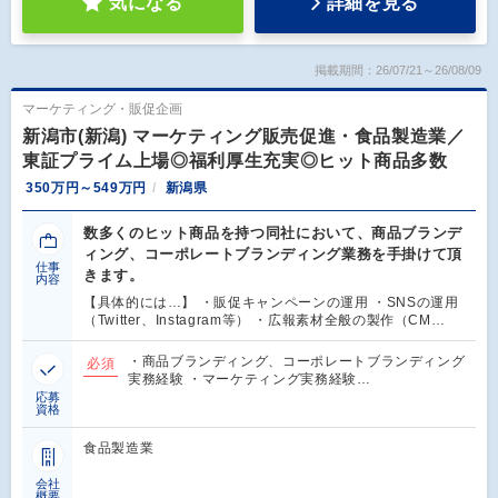
気になる
詳細を見る
掲載期間：26/07/21～26/08/09
マーケティング・販促企画
新潟市(新潟) マーケティング販売促進・食品製造業／
東証プライム上場◎福利厚生充実◎ヒット商品多数
350万円～549万円
新潟県
数多くのヒット商品を持つ同社において、商品ブランデ
ィング、コーポレートブランディング業務を手掛けて頂
仕事
きます。
内容
【具体的には…】 ・販促キャンペーンの運用 ・SNSの運用
（Twitter、Instagram等） ・広報素材全般の製作（CM…
・商品ブランディング、コーポレートブランディング
必須
実務経験 ・マーケティング実務経験…
応募
資格
食品製造業
会社
概要