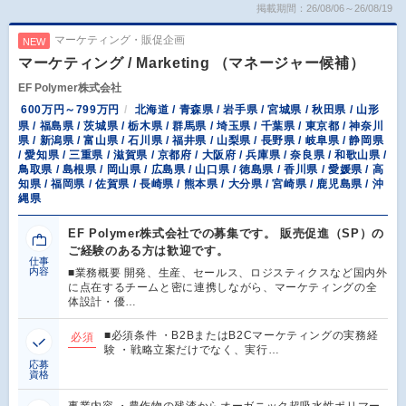
掲載期間：26/08/06～26/08/19
マーケティング・販促企画
NEW
マーケティング / Marketing （マネージャー候補）
EF Polymer株式会社
600万円～799万円
北海道 / 青森県 / 岩手県 / 宮城県 / 秋田県 / 山形
県 / 福島県 / 茨城県 / 栃木県 / 群馬県 / 埼玉県 / 千葉県 / 東京都 / 神奈川
県 / 新潟県 / 富山県 / 石川県 / 福井県 / 山梨県 / 長野県 / 岐阜県 / 静岡県
/ 愛知県 / 三重県 / 滋賀県 / 京都府 / 大阪府 / 兵庫県 / 奈良県 / 和歌山県 /
鳥取県 / 島根県 / 岡山県 / 広島県 / 山口県 / 徳島県 / 香川県 / 愛媛県 / 高
知県 / 福岡県 / 佐賀県 / 長崎県 / 熊本県 / 大分県 / 宮崎県 / 鹿児島県 / 沖
縄県
EF Polymer株式会社での募集です。 販売促進（SP）の
ご経験のある方は歓迎です。
仕事
内容
■業務概要 開発、生産、セールス、ロジスティクスなど国内外
に点在するチームと密に連携しながら、マーケティングの全
体設計・優…
■必須条件 ・B2BまたはB2Cマーケティングの実務経
必須
験 ・戦略立案だけでなく、実行…
応募
資格
事業内容 ・農作物の残渣からオーガニック超吸水性ポリマー