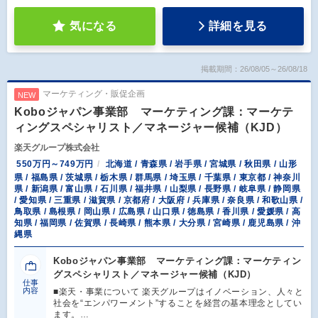
気になる
詳細を見る
掲載期間：26/08/05～26/08/18
マーケティング・販促企画
NEW
Koboジャパン事業部 マーケティング課：マーケテ
ィングスペシャリスト／マネージャー候補（KJD）
楽天グループ株式会社
550万円～749万円
北海道 / 青森県 / 岩手県 / 宮城県 / 秋田県 / 山形
県 / 福島県 / 茨城県 / 栃木県 / 群馬県 / 埼玉県 / 千葉県 / 東京都 / 神奈川
県 / 新潟県 / 富山県 / 石川県 / 福井県 / 山梨県 / 長野県 / 岐阜県 / 静岡県
/ 愛知県 / 三重県 / 滋賀県 / 京都府 / 大阪府 / 兵庫県 / 奈良県 / 和歌山県 /
鳥取県 / 島根県 / 岡山県 / 広島県 / 山口県 / 徳島県 / 香川県 / 愛媛県 / 高
知県 / 福岡県 / 佐賀県 / 長崎県 / 熊本県 / 大分県 / 宮崎県 / 鹿児島県 / 沖
縄県
Koboジャパン事業部 マーケティング課：マーケティン
グスペシャリスト／マネージャー候補（KJD）
仕事
内容
■楽天・事業について 楽天グループはイノベーション、人々と
社会を“エンパワーメント”することを経営の基本理念としてい
ます。…