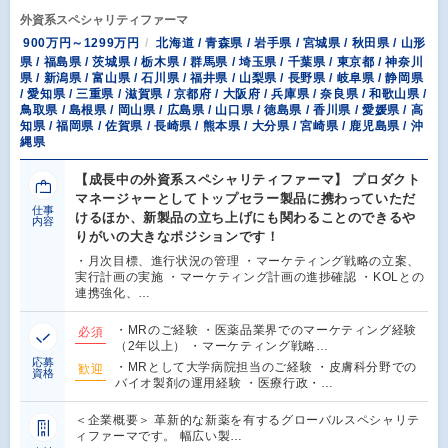
外資系スペシャリティファーマ
900万円～1299万円
北海道 / 青森県 / 岩手県 / 宮城県 / 秋田県 / 山形
県 / 福島県 / 茨城県 / 栃木県 / 群馬県 / 埼玉県 / 千葉県 / 東京都 / 神奈川
県 / 新潟県 / 富山県 / 石川県 / 福井県 / 山梨県 / 長野県 / 岐阜県 / 静岡県
/ 愛知県 / 三重県 / 滋賀県 / 京都府 / 大阪府 / 兵庫県 / 奈良県 / 和歌山県 /
鳥取県 / 島根県 / 岡山県 / 広島県 / 山口県 / 徳島県 / 香川県 / 愛媛県 / 高
知県 / 福岡県 / 佐賀県 / 長崎県 / 熊本県 / 大分県 / 宮崎県 / 鹿児島県 / 沖
縄県
【成長中の外資系スペシャリティファーマ】 プロダクト
マネージャーとしてトップセラー製品に携わっていただ
仕事
けるほか、新製品の立ち上げにも関わることのできるや
内容
りがいの大きなポジションです！
・月次目標、進行状況の管理 ・マーケティング戦略の立案、
実行計画の実施 ・マーケティング計画の進捗確認 ・KOLとの
連携強化、…
・MRのご経験 ・医薬品業界でのマーケティング経験
必須
（2年以上） ・マーケティング戦略…
応募
・MRとして大学病院担当のご経験 ・皮膚科分野での
歓迎
資格
バイオ製剤の運用経験 ・医療行政・…
＜企業概要＞ 革新的な新薬を有するグローバルスペシャリテ
ィファーマです。 幅広い製…