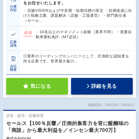
をお任せいたします。
仕事
内容
・店舗VISIONおよび中長期・短期目標の策定 ・目標達成に向
けた戦略立案、課題解決（店舗・工場運営） ・部門責任者
（セール…
・10名以上のマネジメント経験（業界不問） ・普通自
必須
動車運転免許（MT必須）
応募
資格
◎業界のリーディングカンパニーとして、圧倒的な認知度を
誇る企業です。世界最大級の…
会社
概要
気になる
詳細を見る
掲載期間：26/07/30～26/08/17
店長・販売・店舗管理
セールス【100％反響／圧倒的集客力を背に醍醐味の
「商談」から最大利益を／インセン最大700万】
株式会社IDOM