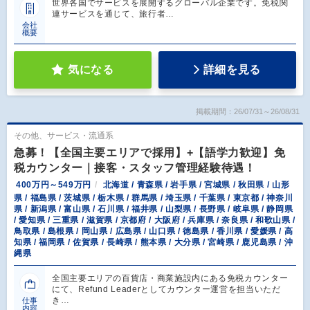
世界各国でサービスを展開するグローバル企業です。免税関
連サービスを通じて、旅行者…
会社
概要
気になる
詳細を見る
掲載期間：26/07/31～26/08/31
その他、サービス・流通系
急募！【全国主要エリアで採用】+【語学力歓迎】免
税カウンター｜接客・スタッフ管理経験待遇！
400万円～549万円
北海道 / 青森県 / 岩手県 / 宮城県 / 秋田県 / 山形
県 / 福島県 / 茨城県 / 栃木県 / 群馬県 / 埼玉県 / 千葉県 / 東京都 / 神奈川
県 / 新潟県 / 富山県 / 石川県 / 福井県 / 山梨県 / 長野県 / 岐阜県 / 静岡県
/ 愛知県 / 三重県 / 滋賀県 / 京都府 / 大阪府 / 兵庫県 / 奈良県 / 和歌山県 /
鳥取県 / 島根県 / 岡山県 / 広島県 / 山口県 / 徳島県 / 香川県 / 愛媛県 / 高
知県 / 福岡県 / 佐賀県 / 長崎県 / 熊本県 / 大分県 / 宮崎県 / 鹿児島県 / 沖
縄県
全国主要エリアの百貨店・商業施設内にある免税カウンター
にて、Refund Leaderとしてカウンター運営を担当いただ
き…
仕事
内容