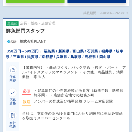
掲載期間：26/08/06～26/08/19
店長・販売・店舗管理
再掲載
鮮魚部門スタッフ
株式会社PLANT
350万円～599万円
福島県 / 新潟県 / 富山県 / 石川県 / 福井県 / 岐阜
県 / 三重県 / 滋賀県 / 京都府 / 兵庫県 / 鳥取県 / 島根県 / 岡山県
【業務内容】 ・商品づくり、パック詰め ・接客 ・パート、ア
ルバイトスタッフのマネジメント ・その他、商品陳列、清掃
業務 等 ※入…
仕事
内容
・鮮魚部門の小売業経験がある方（勤務年数、勤務形
必須
態不問） ・店舗所在地での勤務が可…
応募
メンバーの育成及び指導経験 クレーム対応経験
歓迎
資格
当社は、衣食住のあらゆる部門にわたり網羅的に生活必需品
を取扱うスーパーセンターを…
会社
概要