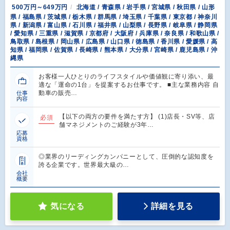
500万円～649万円
北海道 / 青森県 / 岩手県 / 宮城県 / 秋田県 / 山形
県 / 福島県 / 茨城県 / 栃木県 / 群馬県 / 埼玉県 / 千葉県 / 東京都 / 神奈川
県 / 新潟県 / 富山県 / 石川県 / 福井県 / 山梨県 / 長野県 / 岐阜県 / 静岡県
/ 愛知県 / 三重県 / 滋賀県 / 京都府 / 大阪府 / 兵庫県 / 奈良県 / 和歌山県 /
鳥取県 / 島根県 / 岡山県 / 広島県 / 山口県 / 徳島県 / 香川県 / 愛媛県 / 高
知県 / 福岡県 / 佐賀県 / 長崎県 / 熊本県 / 大分県 / 宮崎県 / 鹿児島県 / 沖
縄県
お客様一人ひとりのライフスタイルや価値観に寄り添い、最
適な「運命の1台」を提案するお仕事です。 ■主な業務内容 自
動車の販売…
仕事
内容
【以下の両方の要件を満たす方】 (1)店長・SV等、店
必須
舗マネジメントのご経験が3年…
応募
資格
◎業界のリーディングカンパニーとして、圧倒的な認知度を
誇る企業です。世界最大級の…
会社
概要
気になる
詳細を見る