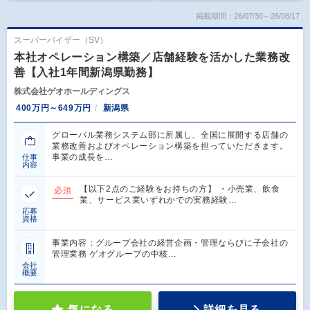
掲載期間：26/07/30～26/08/17
スーパーバイザー（SV）
本社オペレーション構築／店舗経験を活かした業務改
善【入社1年間新潟県勤務】
株式会社ゲオホールディングス
400万円～649万円
新潟県
グローバル業務システム部に所属し、全国に展開する店舗の
業務改善およびオペレーション構築を担っていただきます。
事業の成長を…
仕事
内容
【以下2点のご経験をお持ちの方】 ・小売業、飲食
必須
業、サービス業いずれかでの実務経験…
応募
資格
事業内容：グループ会社の経営企画・管理ならびに子会社の
管理業務 ゲオグループの中核…
会社
概要
気になる
詳細を見る