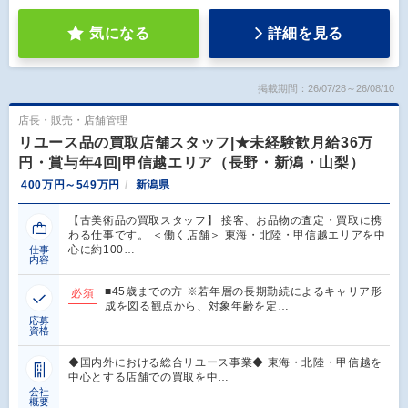
気になる
詳細を見る
掲載期間：26/07/28～26/08/10
店長・販売・店舗管理
リユース品の買取店舗スタッフ|★未経験歓月給36万
円・賞与年4回|甲信越エリア（長野・新潟・山梨）
400万円～549万円
新潟県
【古美術品の買取スタッフ】 接客、お品物の査定・買取に携
わる仕事です。 ＜働く店舗＞ 東海・北陸・甲信越エリアを中
心に約100…
仕事
内容
■45歳までの方 ※若年層の長期勤続によるキャリア形
必須
成を図る観点から、対象年齢を定…
応募
資格
◆国内外における総合リユース事業◆ 東海・北陸・甲信越を
中心とする店舗での買取を中…
会社
概要