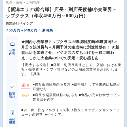
店長・販売・店舗管理
【新潟エリア/総合職】店長・副店長候補/小売業界ト
ップクラス（年収450万円～600万円）
株式会社ベイシア
450万円～649万円
新潟県
★国内小売業界トップクラスの環境制度/昨年度賞与5ヶ
月分＆決算賞与＋月間予算の達成時に別途報酬有！ ★新
仕事
規出店を加速させ、ビジネスの立ち上げを一緒に味わ
内容
え、しかし大企業の中での安定・安心感もあ…
【期待する役割】 ■店長・副店長候補として、店舗における接
客・売場作り・シフト管理などの店舗経営業務をお願いしま
す。 【具体…
■接客販売経験のある方 ■総合職として将来的に転勤が
必須
可能な方
応募
■店長や副店長経験のある方 ■食品小売や飲食サービス
歓迎
資格
業界出身の方
■衣・食・住をフルラインで取り扱うショッピングセンターチ
ェーンの経営 ■ベイシア…
会社
概要