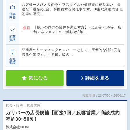
お客様一人ひとりのライフスタイルや価値観に寄り添い、最
適な「運命の1台」を提案するお仕事です。 ■主な業務内容 自
動車の販売…
仕事
内容
【以下の両方の要件を満たす方】 (1)店長・SV等、店
必須
舗マネジメントのご経験が3年…
応募
資格
◎業界のリーディングカンパニーとして、圧倒的な認知度を
誇る企業です。世界最大級の…
会社
概要
気になる
詳細を見る
掲載期間：26/07/30～26/08/17
店長・販売・店舗管理
ガリバーの店長候補【面接1回／反響営業／商談成約
率約30~50％】
株式会社IDOM