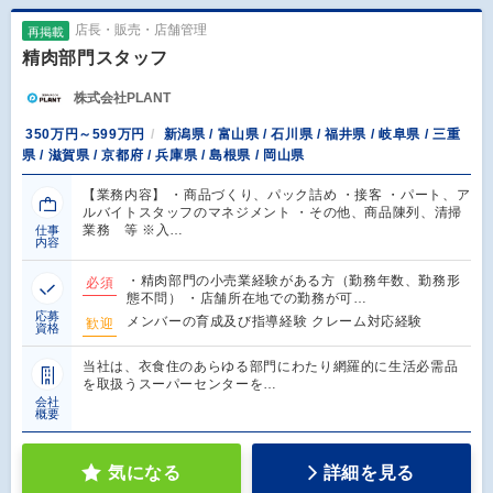
店長・販売・店舗管理
再掲載
精肉部門スタッフ
株式会社PLANT
350万円～599万円
新潟県 / 富山県 / 石川県 / 福井県 / 岐阜県 / 三重
県 / 滋賀県 / 京都府 / 兵庫県 / 島根県 / 岡山県
【業務内容】 ・商品づくり、パック詰め ・接客 ・パート、ア
ルバイトスタッフのマネジメント ・その他、商品陳列、清掃
業務 等 ※入…
仕事
内容
・精肉部門の小売業経験がある方（勤務年数、勤務形
必須
態不問） ・店舗所在地での勤務が可…
応募
メンバーの育成及び指導経験 クレーム対応経験
歓迎
資格
当社は、衣食住のあらゆる部門にわたり網羅的に生活必需品
を取扱うスーパーセンターを…
会社
概要
気になる
詳細を見る