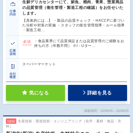
生鮮デリカセンターにて、鮮魚、精肉、青果、惣菜商品
の品質管理（衛生管理・製造工程の確認）をお任せいた
仕事
します。
内容
【具体的には…】 ・製品の品質チェック ・HACCPに基づい
た分析や対策の実施 ・スタッフの衛生管理指導・ルール指導
・製造工程…
・食品業界にて品質保証または品質管理のご経験をお
必須
持ちの方（年数不問） ※I・Uター…
応募
資格
スーパーマーケット
会社
概要
気になる
詳細を見る
掲載期間：26/08/05～26/08/25
生産技術・製造技術・エンジニアリング（化学・素材・食品・衣
NEW
料）