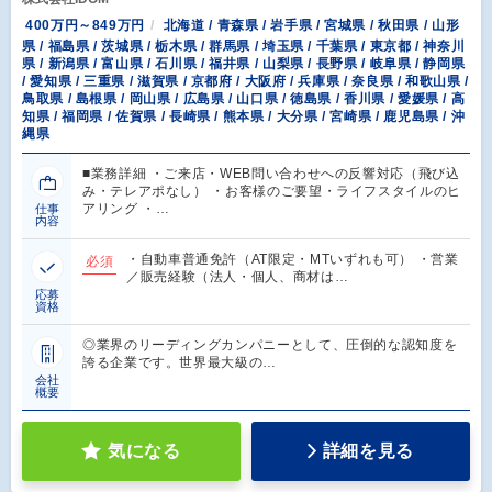
400万円～849万円
北海道 / 青森県 / 岩手県 / 宮城県 / 秋田県 / 山形
県 / 福島県 / 茨城県 / 栃木県 / 群馬県 / 埼玉県 / 千葉県 / 東京都 / 神奈川
県 / 新潟県 / 富山県 / 石川県 / 福井県 / 山梨県 / 長野県 / 岐阜県 / 静岡県
/ 愛知県 / 三重県 / 滋賀県 / 京都府 / 大阪府 / 兵庫県 / 奈良県 / 和歌山県 /
鳥取県 / 島根県 / 岡山県 / 広島県 / 山口県 / 徳島県 / 香川県 / 愛媛県 / 高
知県 / 福岡県 / 佐賀県 / 長崎県 / 熊本県 / 大分県 / 宮崎県 / 鹿児島県 / 沖
縄県
■業務詳細 ・ご来店・WEB問い合わせへの反響対応（飛び込
み・テレアポなし） ・お客様のご要望・ライフスタイルのヒ
アリング ・…
仕事
内容
・自動車普通免許（AT限定・MTいずれも可） ・営業
必須
／販売経験（法人・個人、商材は…
応募
資格
◎業界のリーディングカンパニーとして、圧倒的な認知度を
誇る企業です。世界最大級の…
会社
概要
気になる
詳細を見る