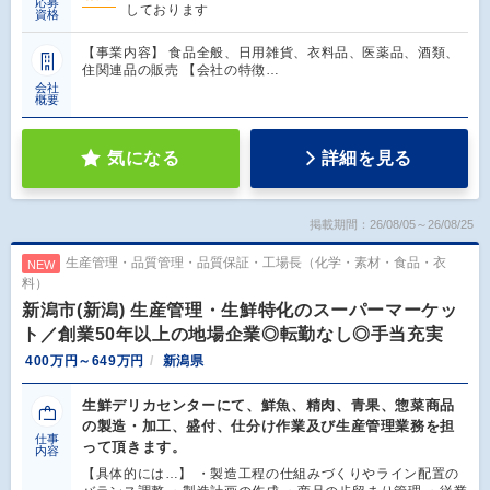
応募
しております
資格
【事業内容】 食品全般、日用雑貨、衣料品、医薬品、酒類、
住関連品の販売 【会社の特徴…
会社
概要
気になる
詳細を見る
掲載期間：26/08/05～26/08/25
生産管理・品質管理・品質保証・工場長（化学・素材・食品・衣
NEW
料）
新潟市(新潟) 生産管理・生鮮特化のスーパーマーケッ
ト／創業50年以上の地場企業◎転勤なし◎手当充実
400万円～649万円
新潟県
生鮮デリカセンターにて、鮮魚、精肉、青果、惣菜商品
の製造・加工、盛付、仕分け作業及び生産管理業務を担
仕事
って頂きます。
内容
【具体的には…】 ・製造工程の仕組みづくりやライン配置の