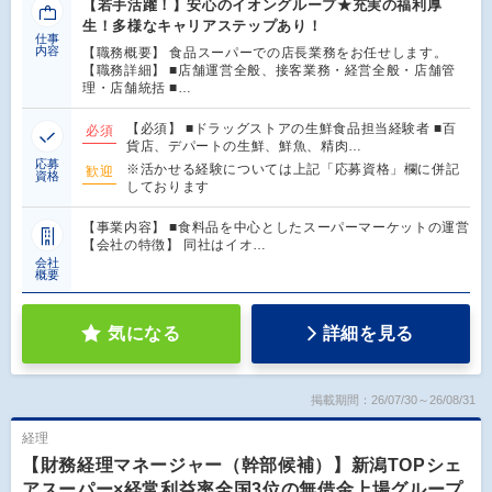
【若手活躍！】安心のイオングループ★充実の福利厚
生！多様なキャリアステップあり！
仕事
内容
【職務概要】 食品スーパーでの店長業務をお任せします。
【職務詳細】 ■店舗運営全般、接客業務・経営全般・店舗管
理・店舗統括 ■…
【必須】 ■ドラッグストアの生鮮食品担当経験者 ■百
必須
貨店、デパートの生鮮、鮮魚、精肉…
応募
※活かせる経験については上記「応募資格」欄に併記
歓迎
資格
しております
【事業内容】 ■食料品を中心としたスーパーマーケットの運営
【会社の特徴】 同社はイオ…
会社
概要
気になる
詳細を見る
掲載期間：26/07/30～26/08/31
経理
【財務経理マネージャー（幹部候補）】新潟TOPシェ
アスーパー×経常利益率全国3位の無借金上場グループ