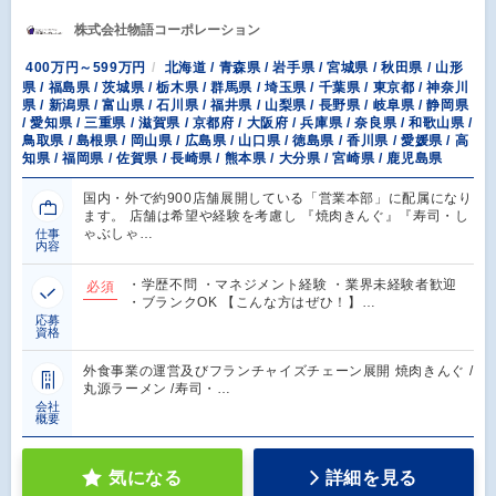
株式会社物語コーポレーション
400万円～599万円
北海道 / 青森県 / 岩手県 / 宮城県 / 秋田県 / 山形
県 / 福島県 / 茨城県 / 栃木県 / 群馬県 / 埼玉県 / 千葉県 / 東京都 / 神奈川
県 / 新潟県 / 富山県 / 石川県 / 福井県 / 山梨県 / 長野県 / 岐阜県 / 静岡県
/ 愛知県 / 三重県 / 滋賀県 / 京都府 / 大阪府 / 兵庫県 / 奈良県 / 和歌山県 /
鳥取県 / 島根県 / 岡山県 / 広島県 / 山口県 / 徳島県 / 香川県 / 愛媛県 / 高
知県 / 福岡県 / 佐賀県 / 長崎県 / 熊本県 / 大分県 / 宮崎県 / 鹿児島県
国内・外で約900店舗展開している「営業本部」に配属になり
ます。 店舗は希望や経験を考慮し 『焼肉きんぐ』『寿司・し
ゃぶしゃ…
仕事
内容
・学歴不問 ・マネジメント経験 ・業界未経験者歓迎
必須
・ブランクOK 【こんな方はぜひ！】…
応募
資格
外食事業の運営及びフランチャイズチェーン展開 焼肉きんぐ /
丸源ラーメン /寿司・…
会社
概要
気になる
詳細を見る