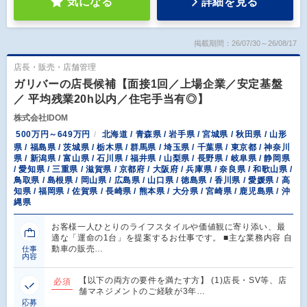
気になる
詳細を見る
掲載期間：26/07/30～26/08/17
店長・販売・店舗管理
ガリバーの店長候補【面接1回／上場企業／安定基盤
／ 平均残業20h以内／住宅手当有◎】
株式会社IDOM
500万円～649万円
北海道 / 青森県 / 岩手県 / 宮城県 / 秋田県 / 山形
県 / 福島県 / 茨城県 / 栃木県 / 群馬県 / 埼玉県 / 千葉県 / 東京都 / 神奈川
県 / 新潟県 / 富山県 / 石川県 / 福井県 / 山梨県 / 長野県 / 岐阜県 / 静岡県
/ 愛知県 / 三重県 / 滋賀県 / 京都府 / 大阪府 / 兵庫県 / 奈良県 / 和歌山県 /
鳥取県 / 島根県 / 岡山県 / 広島県 / 山口県 / 徳島県 / 香川県 / 愛媛県 / 高
知県 / 福岡県 / 佐賀県 / 長崎県 / 熊本県 / 大分県 / 宮崎県 / 鹿児島県 / 沖
縄県
お客様一人ひとりのライフスタイルや価値観に寄り添い、最
適な「運命の1台」を提案するお仕事です。 ■主な業務内容 自
動車の販売…
仕事
内容
【以下の両方の要件を満たす方】 (1)店長・SV等、店
必須
舗マネジメントのご経験が3年…
応募