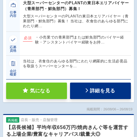
大型スーパーセンターのPLANTの東日本エリアバイヤー
（青果部門・鮮魚部門）募集！
仕事
内容
大型スーパーセンターのPLANTの東日本エリアバイヤー（青
果部門・鮮魚部門）募集！ 当社は、衣食住のあらゆる部門に
わたり網…
・小売業での青果部門または鮮魚部門のバイヤー経
必須
験・アシスタントバイヤー経験をお持…
応募
資格
当社は、衣食住のあらゆる部門にわたり網羅的に生活必需品
を取扱うスーパーセンターを…
会社
概要
気になる
詳細を見る
掲載期間：26/08/06～26/08/19
店長・販売・店舗管理
再掲載
【店長候補】平均年収656万円/焼肉きんぐ等を運営す
る上場企業/豊富なキャリアパス/裁量大◎