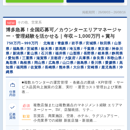
掲載期間：26/08/03～26/08/16
その他、営業系
NEW
博多急募！全国応募可／カウンターエリアマネージャ
ー・管理経験を活かせる｜年収～1,000万円＋賞与
750万円～999万円
北海道 / 青森県 / 岩手県 / 宮城県 / 秋田県 / 山形
県 / 福島県 / 茨城県 / 栃木県 / 群馬県 / 埼玉県 / 千葉県 / 東京都 / 神奈川
県 / 新潟県 / 富山県 / 石川県 / 福井県 / 山梨県 / 長野県 / 岐阜県 / 静岡県
/ 愛知県 / 三重県 / 滋賀県 / 京都府 / 大阪府 / 兵庫県 / 奈良県 / 和歌山県 /
鳥取県 / 島根県 / 岡山県 / 広島県 / 山口県 / 徳島県 / 香川県 / 愛媛県 / 高
知県 / 福岡県 / 佐賀県 / 長崎県 / 熊本県 / 大分県 / 宮崎県 / 鹿児島県 / 沖
縄県
■複数カウンターの運営管理 ・各拠点の業績・KPI管理 ・サー
ビス品質向上施策の立案、実行 ・運営コスト管理および業務
改…
仕事
内容
複数店舗または複数拠点のマネジメント経験 エリアマ
必須
ネージャー、SV、店舗統括、リテ…
応募
百貨店、商業施設、空港、ホテル、ラグジュアリー、
歓迎
資格
小売業界での経験 新規店舗・新規拠…