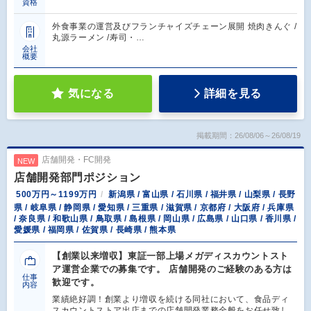
資格
外食事業の運営及びフランチャイズチェーン展開 焼肉きんぐ /
丸源ラーメン /寿司・…
会社
概要
気になる
詳細を見る
掲載期間：26/08/06～26/08/19
店舗開発・FC開発
NEW
店舗開発部門ポジション
500万円～1199万円
新潟県 / 富山県 / 石川県 / 福井県 / 山梨県 / 長野
県 / 岐阜県 / 静岡県 / 愛知県 / 三重県 / 滋賀県 / 京都府 / 大阪府 / 兵庫県
/ 奈良県 / 和歌山県 / 鳥取県 / 島根県 / 岡山県 / 広島県 / 山口県 / 香川県 /
愛媛県 / 福岡県 / 佐賀県 / 長崎県 / 熊本県
【創業以来増収】東証一部上場メガディスカウントスト
ア運営企業での募集です。 店舗開発のご経験のある方は
仕事
歓迎です。
内容
業績絶好調！創業より増収を続ける同社において、食品ディ
スカウントストア出店までの店舗開発業務全般をお任せ致し