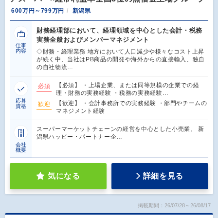
600万円～799万円
新潟県
財務経理部において、経理領域を中心とした会計・税務
実務全般およびメンバーマネジメント
仕事
内容
◇財務・経理業務 地方において人口減少や様々なコスト上昇
が続く中、当社はPB商品の開発や海外からの直接輸入、独自
の自社物流…
【必須】 ・上場企業、または同等規模の企業での経
必須
理・財務の実務経験 ・税務の実務経験…
応募
【歓迎】 ・会計事務所での実務経験 ・部門やチームの
歓迎
資格
マネジメント経験
スーパーマーケットチェーンの経営を中心とした小売業。 新
潟県ハッピー・パートナー企…
会社
概要
気になる
詳細を見る
掲載期間：26/07/28～26/08/17