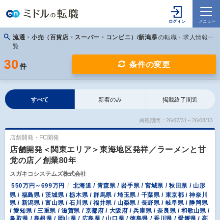
流通・小売（百貨店・スーパー・コンビニ）/新潟県
の転職・求人情報一
覧
30
条件の変更
件
すべて
新着のみ
掲載終了間近
掲載期間：26/07/31～26/08/13
店舗開発・FC開発
店舗開発＜関東エリア＞東海地区発祥／ラーメンと甘
党の店／創業80年
スガキコシステムズ株式会社
550万円～699万円
北海道 / 青森県 / 岩手県 / 宮城県 / 秋田県 / 山形
県 / 福島県 / 茨城県 / 栃木県 / 群馬県 / 埼玉県 / 千葉県 / 東京都 / 神奈川
県 / 新潟県 / 富山県 / 石川県 / 福井県 / 山梨県 / 長野県 / 岐阜県 / 静岡県
/ 愛知県 / 三重県 / 滋賀県 / 京都府 / 大阪府 / 兵庫県 / 奈良県 / 和歌山県 /
鳥取県 / 島根県 / 岡山県 / 広島県 / 山口県 / 徳島県 / 香川県 / 愛媛県 / 高