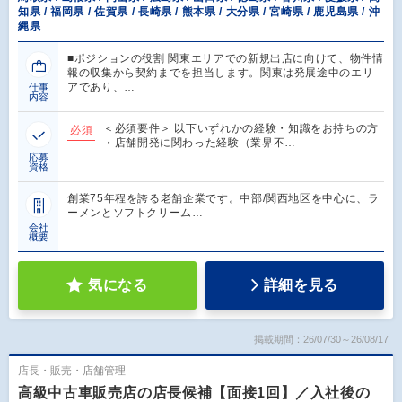
知県 / 福岡県 / 佐賀県 / 長崎県 / 熊本県 / 大分県 / 宮崎県 / 鹿児島県 / 沖
縄県
■ポジションの役割 関東エリアでの新規出店に向けて、物件情
報の収集から契約までを担当します。関東は発展途中のエリ
アであり、…
仕事
内容
＜必須要件＞ 以下いずれかの経験・知識をお持ちの方
必須
・店舗開発に関わった経験（業界不…
応募
資格
創業75年程を誇る老舗企業です。中部/関西地区を中心に、ラ
ーメンとソフトクリーム…
会社
概要
気になる
詳細を見る
掲載期間：26/07/30～26/08/17
店長・販売・店舗管理
高級中古車販売店の店長候補【面接1回】／入社後の