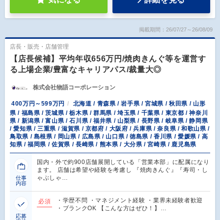
掲載期間：26/07/27～26/08/09
店長・販売・店舗管理
【店長候補】平均年収656万円/焼肉きんぐ等を運営す
る上場企業/豊富なキャリアパス/裁量大◎
株式会社物語コーポレーション
400万円～599万円
北海道 / 青森県 / 岩手県 / 宮城県 / 秋田県 / 山形
県 / 福島県 / 茨城県 / 栃木県 / 群馬県 / 埼玉県 / 千葉県 / 東京都 / 神奈川
県 / 新潟県 / 富山県 / 石川県 / 福井県 / 山梨県 / 長野県 / 岐阜県 / 静岡県
/ 愛知県 / 三重県 / 滋賀県 / 京都府 / 大阪府 / 兵庫県 / 奈良県 / 和歌山県 /
鳥取県 / 島根県 / 岡山県 / 広島県 / 山口県 / 徳島県 / 香川県 / 愛媛県 / 高
知県 / 福岡県 / 佐賀県 / 長崎県 / 熊本県 / 大分県 / 宮崎県 / 鹿児島県
国内・外で約900店舗展開している「営業本部」に配属になり
ます。 店舗は希望や経験を考慮し 『焼肉きんぐ』『寿司・し
ゃぶしゃ…
仕事
内容
・学歴不問 ・マネジメント経験 ・業界未経験者歓迎
必須
・ブランクOK 【こんな方はぜひ！】…
応募