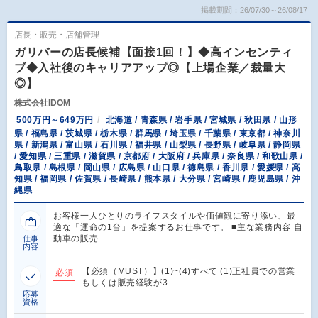
掲載期間：26/07/30～26/08/17
店長・販売・店舗管理
ガリバーの店長候補【面接1回！】◆高インセンティ
ブ◆入社後のキャリアアップ◎【上場企業／裁量大
◎】
株式会社IDOM
500万円～649万円
北海道 / 青森県 / 岩手県 / 宮城県 / 秋田県 / 山形
県 / 福島県 / 茨城県 / 栃木県 / 群馬県 / 埼玉県 / 千葉県 / 東京都 / 神奈川
県 / 新潟県 / 富山県 / 石川県 / 福井県 / 山梨県 / 長野県 / 岐阜県 / 静岡県
/ 愛知県 / 三重県 / 滋賀県 / 京都府 / 大阪府 / 兵庫県 / 奈良県 / 和歌山県 /
鳥取県 / 島根県 / 岡山県 / 広島県 / 山口県 / 徳島県 / 香川県 / 愛媛県 / 高
知県 / 福岡県 / 佐賀県 / 長崎県 / 熊本県 / 大分県 / 宮崎県 / 鹿児島県 / 沖
縄県
お客様一人ひとりのライフスタイルや価値観に寄り添い、最
適な「運命の1台」を提案するお仕事です。 ■主な業務内容 自
動車の販売…
仕事
内容
【必須（MUST）】(1)~(4)すべて (1)正社員での営業
必須
もしくは販売経験が3…
応募
資格