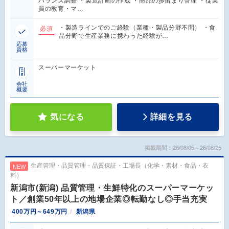
バランス調整 ・製造計画の作成 ・商品の歩留まり管理 ・従業
員の教育・マ…
・製造ラインでのご経験（業種・製品分野不問） ・食
必須
品分野で生産業務に携わった経験が…
応募
資格
スーパーマーケット
会社
概要
気になる
詳細を見る
掲載期間：26/08/05～26/08/25
生産管理・品質管理・品質保証・工場長（化学・素材・食品・衣
NEW
料）
新潟市(新潟) 品質管理・生鮮特化のスーパーマーケッ
ト／創業50年以上の地場企業◎転勤なし◎手当充実
400万円～649万円
新潟県