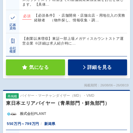
ます。 【具体…
【必須条件】 ・店舗開発・店舗出店・用地仕入の実務
必須
経験者 （物件探し、情報収集・調…
応募
資格
【創業以来増収】東証一部上場メガディスカウントストア運
営企業 ※詳細は求人紹介時に…
会社
概要
気になる
詳細を見る
掲載期間：26/08/06～26/08/19
バイヤー・マーチャンダイザー（MD）・VMD
再掲載
東日本エリアバイヤー（青果部門・鮮魚部門）
株式会社PLANT
550万円～799万円
新潟県