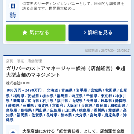
◎業界のリーディングカンパニーとして、圧倒的な認知度を
誇る企業です。世界最大級の…
会社
概要
気になる
詳細を見る
掲載期間：26/07/30～26/08/17
店長・販売・店舗管理
ガリバーのストアマネージャー候補（店舗経営）◆超
大型店舗のマネジメント
株式会社IDOM
800万円～2499万円
北海道 / 青森県 / 岩手県 / 宮城県 / 秋田県 / 山形
県 / 福島県 / 茨城県 / 栃木県 / 群馬県 / 埼玉県 / 千葉県 / 東京都 / 神奈川
県 / 新潟県 / 富山県 / 石川県 / 福井県 / 山梨県 / 長野県 / 岐阜県 / 静岡県
/ 愛知県 / 三重県 / 滋賀県 / 京都府 / 大阪府 / 兵庫県 / 奈良県 / 和歌山県 /
鳥取県 / 島根県 / 岡山県 / 広島県 / 山口県 / 徳島県 / 香川県 / 愛媛県 / 高
知県 / 福岡県 / 佐賀県 / 長崎県 / 熊本県 / 大分県 / 宮崎県 / 鹿児島県 / 沖
縄県
大型店舗における「経営責任者」として、店舗運営全般