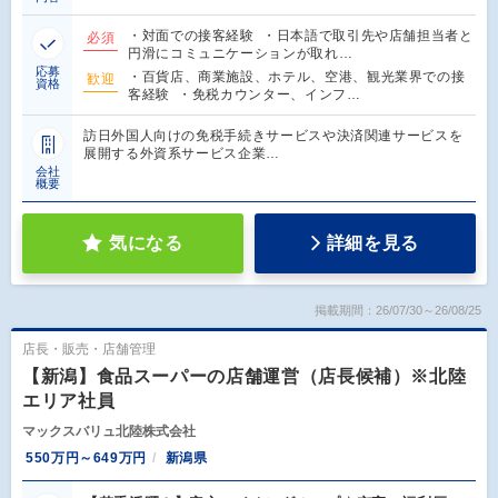
・対面での接客経験 ・日本語で取引先や店舗担当者と
必須
円滑にコミュニケーションが取れ…
応募
・百貨店、商業施設、ホテル、空港、観光業界での接
歓迎
資格
客経験 ・免税カウンター、インフ…
訪日外国人向けの免税手続きサービスや決済関連サービスを
展開する外資系サービス企業…
会社
概要
気になる
詳細を見る
掲載期間：26/07/30～26/08/25
店長・販売・店舗管理
【新潟】食品スーパーの店舗運営（店長候補）※北陸
エリア社員
マックスバリュ北陸株式会社
550万円～649万円
新潟県