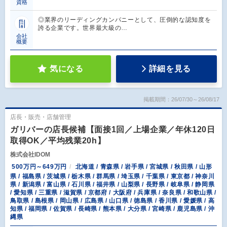
資格
◎業界のリーディングカンパニーとして、圧倒的な認知度を
誇る企業です。世界最大級の…
会社
概要
気になる
詳細を見る
掲載期間：26/07/30～26/08/17
店長・販売・店舗管理
ガリバーの店長候補【面接1回／上場企業／年休120日
取得OK／平均残業20h】
株式会社IDOM
500万円～649万円
北海道 / 青森県 / 岩手県 / 宮城県 / 秋田県 / 山形
県 / 福島県 / 茨城県 / 栃木県 / 群馬県 / 埼玉県 / 千葉県 / 東京都 / 神奈川
県 / 新潟県 / 富山県 / 石川県 / 福井県 / 山梨県 / 長野県 / 岐阜県 / 静岡県
/ 愛知県 / 三重県 / 滋賀県 / 京都府 / 大阪府 / 兵庫県 / 奈良県 / 和歌山県 /
鳥取県 / 島根県 / 岡山県 / 広島県 / 山口県 / 徳島県 / 香川県 / 愛媛県 / 高
知県 / 福岡県 / 佐賀県 / 長崎県 / 熊本県 / 大分県 / 宮崎県 / 鹿児島県 / 沖
縄県