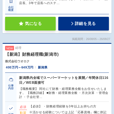
店長、3年で店長へのステ…
会社
概要
気になる
詳細を見る
掲載期間：26/08/05～26/08/27
経理
NEW
【新潟】財務経理職(新潟市)
株式会社ウオロク
400万円～649万円
新潟県
新潟県内全域でスーパーマーケットを展開／年間休日116
日／WEB面接可
仕事
内容
【職務概要】 同社にて財務・経理業務全般をお任せいたしま
す。 【職務詳細】 ■財務・経理業務全般 ・月次決算 ・管理会
計 ・子会社管…
【必須】 ・財務経理経験を3年以上お持ちの方
必須
※活かせる経験については上記「応募資格」欄に併記
歓迎