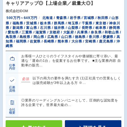
キャリアアップ◎【上場企業／裁量大◎】
株式会社IDOM
500万円～649万円
北海道 / 青森県 / 岩手県 / 宮城県 / 秋田県 / 山形
県 / 福島県 / 茨城県 / 栃木県 / 群馬県 / 埼玉県 / 千葉県 / 東京都 / 神奈川
県 / 新潟県 / 富山県 / 石川県 / 福井県 / 山梨県 / 長野県 / 岐阜県 / 静岡県
/ 愛知県 / 三重県 / 滋賀県 / 京都府 / 大阪府 / 兵庫県 / 奈良県 / 和歌山県 /
鳥取県 / 島根県 / 岡山県 / 広島県 / 山口県 / 徳島県 / 香川県 / 愛媛県 / 高
知県 / 福岡県 / 佐賀県 / 長崎県 / 熊本県 / 大分県 / 宮崎県 / 鹿児島県 / 沖
縄県
お客様一人ひとりのライフスタイルや価値観に寄り添い、最
適な「運命の1台」を提案するお仕事です。 ■主な業務内容 自
動車の販売…
仕事
内容
以下の両方の要件を満たす方 (1)正社員での営業もしく
必須
は販売経験が3年以上ある方 ※…
応募
資格
◎業界のリーディングカンパニーとして、圧倒的な認知度を
誇る企業です。世界最大級の…
会社
概要