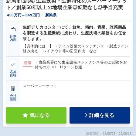
新潟市(新潟) 生産技術・生鮮特化のスーパーマーケッ
ト／創業50年以上の地場企業◎転勤なし◎手当充実
400万円～649万円
新潟県
生鮮デリカセンターにて、鮮魚、精肉、青果、惣菜商品
を製造する生産機械に携わり、生産技術の業務をお任せ
仕事
致します。
内容
【具体的には…】 ・ライン設備のメンテナンス ・製造ライン
組み換え ・レイアウト等の図面作成 など
・食品業界にて生産設備メンテナンス等のご経験をお
必須
持ちの方 ※I・Uターン歓迎
応募
資格
スーパーマーケット
会社
概要
気になる
詳細を見る
掲載期間：26/08/05～26/08/18