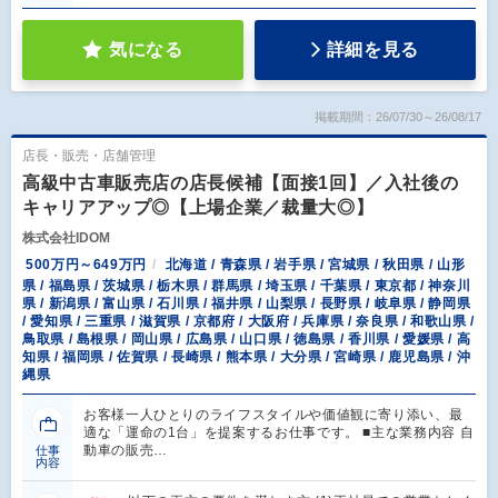
気になる
詳細を見る
掲載期間：26/07/30～26/08/17
店長・販売・店舗管理
高級中古車販売店の店長候補【面接1回】／入社後の
キャリアアップ◎【上場企業／裁量大◎】
株式会社IDOM
500万円～649万円
北海道 / 青森県 / 岩手県 / 宮城県 / 秋田県 / 山形
県 / 福島県 / 茨城県 / 栃木県 / 群馬県 / 埼玉県 / 千葉県 / 東京都 / 神奈川
県 / 新潟県 / 富山県 / 石川県 / 福井県 / 山梨県 / 長野県 / 岐阜県 / 静岡県
/ 愛知県 / 三重県 / 滋賀県 / 京都府 / 大阪府 / 兵庫県 / 奈良県 / 和歌山県 /
鳥取県 / 島根県 / 岡山県 / 広島県 / 山口県 / 徳島県 / 香川県 / 愛媛県 / 高
知県 / 福岡県 / 佐賀県 / 長崎県 / 熊本県 / 大分県 / 宮崎県 / 鹿児島県 / 沖
縄県
お客様一人ひとりのライフスタイルや価値観に寄り添い、最
適な「運命の1台」を提案するお仕事です。 ■主な業務内容 自
動車の販売…
仕事
内容