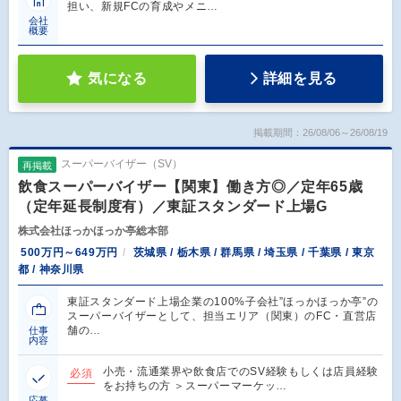
担い、新規FCの育成やメニ…
会社
概要
気になる
詳細を見る
掲載期間：26/08/06～26/08/19
スーパーバイザー（SV）
再掲載
飲食スーパーバイザー【関東】働き方◎／定年65歳
（定年延長制度有）／東証スタンダード上場G
株式会社ほっかほっか亭総本部
500万円～649万円
茨城県 / 栃木県 / 群馬県 / 埼玉県 / 千葉県 / 東京
都 / 神奈川県
東証スタンダード上場企業の100%子会社”ほっかほっか亭”の
スーパーバイザーとして、担当エリア（関東）のFC・直営店
舗の…
仕事
内容
小売・流通業界や飲食店でのSV経験もしくは店員経験
必須
をお持ちの方 ＞スーパーマーケッ…
応募