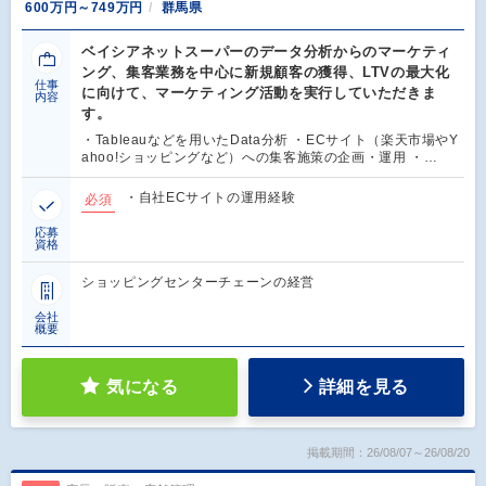
600万円～749万円
群馬県
ベイシアネットスーパーのデータ分析からのマーケティ
ング、集客業務を中心に新規顧客の獲得、LTVの最大化
仕事
に向けて、マーケティング活動を実行していただきま
内容
す。
・Tableauなどを用いたData分析 ・ECサイト（楽天市場やY
ahoo!ショッピングなど）への集客施策の企画・運用 ・…
・自社ECサイトの運用経験
必須
応募
資格
ショッピングセンターチェーンの経営
会社
概要
気になる
詳細を見る
掲載期間：26/08/07～26/08/20