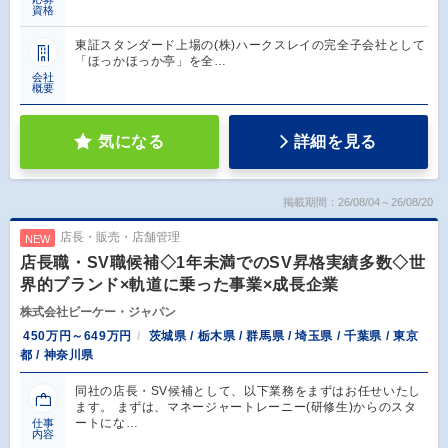
資格
東証スタンダード上場の(株)ハークスレイの完全子会社として
「ほっかほっか亭」を全…
会社
概要
気になる
詳細を見る
掲載期間：26/08/04～26/08/20
店長・販売・店舗管理
NEW
店長職・SV職候補◇1年未満でのSV昇格実績多数◇世
界的ブランド×軌道に乗った事業×成長企業
株式会社ビーケー・ジャパン
450万円～649万円
茨城県 / 栃木県 / 群馬県 / 埼玉県 / 千葉県 / 東京
都 / 神奈川県
同社の店長・SV候補として、以下業務をまずはお任せいたし
ます。 まずは、マネージャートレーニー(研修生)からのスタ
ートにな…
仕事
内容