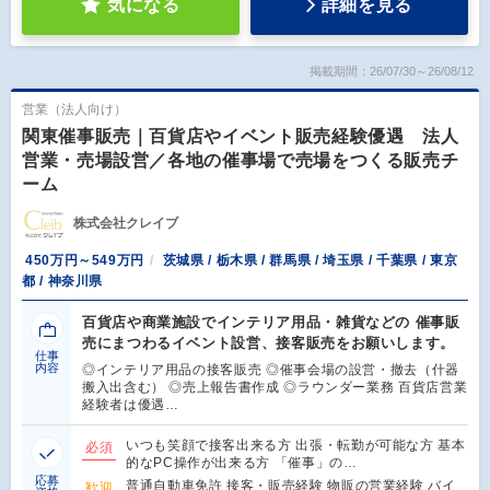
気になる
詳細を見る
掲載期間：26/07/30～26/08/12
営業（法人向け）
関東催事販売｜百貨店やイベント販売経験優遇 法人
営業・売場設営／各地の催事場で売場をつくる販売チ
ーム
株式会社クレイブ
450万円～549万円
茨城県 / 栃木県 / 群馬県 / 埼玉県 / 千葉県 / 東京
都 / 神奈川県
百貨店や商業施設でインテリア用品・雑貨などの 催事販
売にまつわるイベント設営、接客販売をお願いします。
仕事
内容
◎インテリア用品の接客販売 ◎催事会場の設営・撤去（什器
搬入出含む） ◎売上報告書作成 ◎ラウンダー業務 百貨店営業
経験者は優遇…
いつも笑顔で接客出来る方 出張・転勤が可能な方 基本
必須
的なPC操作が出来る方 「催事」の…
応募
普通自動車免許 接客・販売経験 物販の営業経験 バイ
歓迎