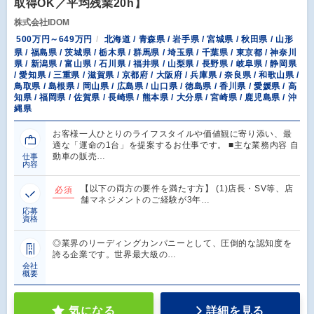
取得OK／平均残業20h】
株式会社IDOM
500万円～649万円
北海道 / 青森県 / 岩手県 / 宮城県 / 秋田県 / 山形
県 / 福島県 / 茨城県 / 栃木県 / 群馬県 / 埼玉県 / 千葉県 / 東京都 / 神奈川
県 / 新潟県 / 富山県 / 石川県 / 福井県 / 山梨県 / 長野県 / 岐阜県 / 静岡県
/ 愛知県 / 三重県 / 滋賀県 / 京都府 / 大阪府 / 兵庫県 / 奈良県 / 和歌山県 /
鳥取県 / 島根県 / 岡山県 / 広島県 / 山口県 / 徳島県 / 香川県 / 愛媛県 / 高
知県 / 福岡県 / 佐賀県 / 長崎県 / 熊本県 / 大分県 / 宮崎県 / 鹿児島県 / 沖
縄県
お客様一人ひとりのライフスタイルや価値観に寄り添い、最
適な「運命の1台」を提案するお仕事です。 ■主な業務内容 自
動車の販売…
仕事
内容
【以下の両方の要件を満たす方】 (1)店長・SV等、店
必須
舗マネジメントのご経験が3年…
応募
資格
◎業界のリーディングカンパニーとして、圧倒的な認知度を
誇る企業です。世界最大級の…
会社
概要
気になる
詳細を見る