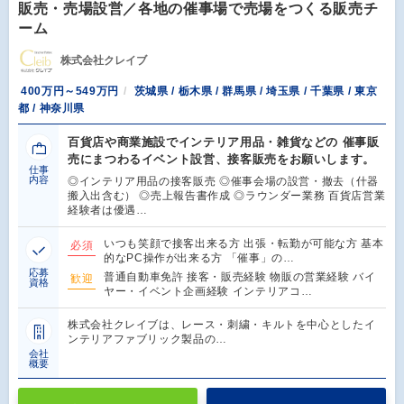
販売・売場設営／各地の催事場で売場をつくる販売チ
ーム
株式会社クレイブ
400万円～549万円
茨城県 / 栃木県 / 群馬県 / 埼玉県 / 千葉県 / 東京
都 / 神奈川県
百貨店や商業施設でインテリア用品・雑貨などの 催事販
売にまつわるイベント設営、接客販売をお願いします。
仕事
内容
◎インテリア用品の接客販売 ◎催事会場の設営・撤去（什器
搬入出含む） ◎売上報告書作成 ◎ラウンダー業務 百貨店営業
経験者は優遇…
いつも笑顔で接客出来る方 出張・転勤が可能な方 基本
必須
的なPC操作が出来る方 「催事」の…
応募
普通自動車免許 接客・販売経験 物販の営業経験 バイ
歓迎
資格
ヤー・イベント企画経験 インテリアコ…
株式会社クレイブは、レース・刺繍・キルトを中心としたイ
ンテリアファブリック製品の…
会社
概要