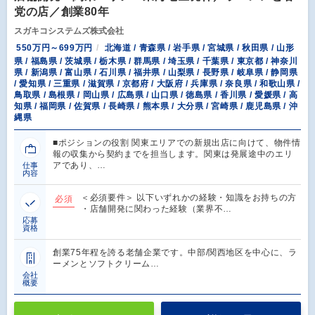
党の店／創業80年
スガキコシステムズ株式会社
550万円～699万円
北海道 / 青森県 / 岩手県 / 宮城県 / 秋田県 / 山形
県 / 福島県 / 茨城県 / 栃木県 / 群馬県 / 埼玉県 / 千葉県 / 東京都 / 神奈川
県 / 新潟県 / 富山県 / 石川県 / 福井県 / 山梨県 / 長野県 / 岐阜県 / 静岡県
/ 愛知県 / 三重県 / 滋賀県 / 京都府 / 大阪府 / 兵庫県 / 奈良県 / 和歌山県 /
鳥取県 / 島根県 / 岡山県 / 広島県 / 山口県 / 徳島県 / 香川県 / 愛媛県 / 高
知県 / 福岡県 / 佐賀県 / 長崎県 / 熊本県 / 大分県 / 宮崎県 / 鹿児島県 / 沖
縄県
■ポジションの役割 関東エリアでの新規出店に向けて、物件情
報の収集から契約までを担当します。関東は発展途中のエリ
アであり、…
仕事
内容
＜必須要件＞ 以下いずれかの経験・知識をお持ちの方
必須
・店舗開発に関わった経験（業界不…
応募
資格
創業75年程を誇る老舗企業です。中部/関西地区を中心に、ラ
ーメンとソフトクリーム…
会社
概要