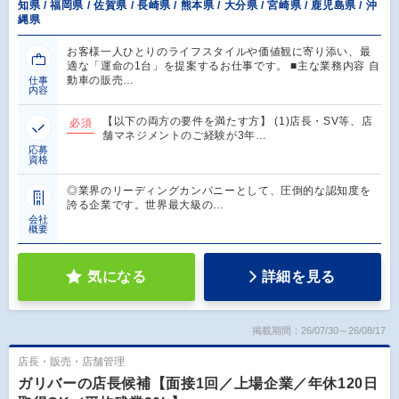
知県 / 福岡県 / 佐賀県 / 長崎県 / 熊本県 / 大分県 / 宮崎県 / 鹿児島県 / 沖
縄県
お客様一人ひとりのライフスタイルや価値観に寄り添い、最
適な「運命の1台」を提案するお仕事です。 ■主な業務内容 自
動車の販売…
仕事
内容
【以下の両方の要件を満たす方】 (1)店長・SV等、店
必須
舗マネジメントのご経験が3年…
応募
資格
◎業界のリーディングカンパニーとして、圧倒的な認知度を
誇る企業です。世界最大級の…
会社
概要
気になる
詳細を見る
掲載期間：26/07/30～26/08/17
店長・販売・店舗管理
ガリバーの店長候補【面接1回／上場企業／年休120日