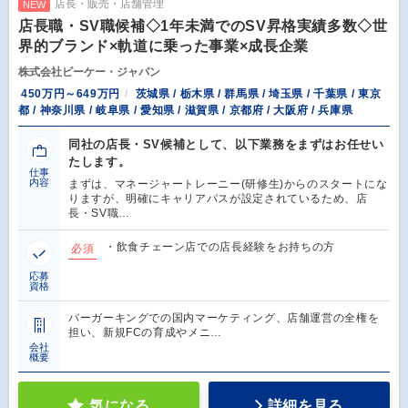
店長・販売・店舗管理
NEW
店長職・SV職候補◇1年未満でのSV昇格実績多数◇世
界的ブランド×軌道に乗った事業×成長企業
株式会社ビーケー・ジャパン
450万円～649万円
茨城県 / 栃木県 / 群馬県 / 埼玉県 / 千葉県 / 東京
都 / 神奈川県 / 岐阜県 / 愛知県 / 滋賀県 / 京都府 / 大阪府 / 兵庫県
同社の店長・SV候補として、以下業務をまずはお任せい
たします。
仕事
内容
まずは、マネージャートレーニー(研修生)からのスタートにな
りますが、明確にキャリアパスが設定されているため、店
長・SV職…
・飲食チェーン店での店長経験をお持ちの方
必須
応募
資格
バーガーキングでの国内マーケティング、店舗運営の全権を
担い、新規FCの育成やメニ…
会社
概要
気になる
詳細を見る