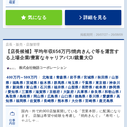
概要
気になる
詳細を見る
掲載期間：26/07/27～26/08/09
店長・販売・店舗管理
【店長候補】平均年収656万円/焼肉きんぐ等を運営す
る上場企業/豊富なキャリアパス/裁量大◎
株式会社物語コーポレーション
400万円～599万円
北海道 / 青森県 / 岩手県 / 宮城県 / 秋田県 / 山形
県 / 福島県 / 茨城県 / 栃木県 / 群馬県 / 埼玉県 / 千葉県 / 東京都 / 神奈川
県 / 新潟県 / 富山県 / 石川県 / 福井県 / 山梨県 / 長野県 / 岐阜県 / 静岡県
/ 愛知県 / 三重県 / 滋賀県 / 京都府 / 大阪府 / 兵庫県 / 奈良県 / 和歌山県 /
鳥取県 / 島根県 / 岡山県 / 広島県 / 山口県 / 徳島県 / 香川県 / 愛媛県 / 高
知県 / 福岡県 / 佐賀県 / 長崎県 / 熊本県 / 大分県 / 宮崎県 / 鹿児島県
国内・外で約900店舗展開している「営業本部」に配属になり
ます。 店舗は希望や経験を考慮し 『焼肉きんぐ』『寿司・し
ゃぶしゃ…
仕事
内容