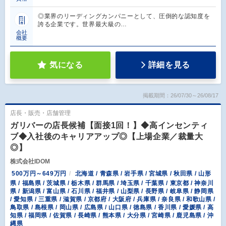
◎業界のリーディングカンパニーとして、圧倒的な認知度を
誇る企業です。世界最大級の…
会社
概要
気になる
詳細を見る
掲載期間：26/07/30～26/08/17
店長・販売・店舗管理
ガリバーの店長候補【面接1回！】◆高インセンティ
ブ◆入社後のキャリアアップ◎【上場企業／裁量大
◎】
株式会社IDOM
500万円～649万円
北海道 / 青森県 / 岩手県 / 宮城県 / 秋田県 / 山形
県 / 福島県 / 茨城県 / 栃木県 / 群馬県 / 埼玉県 / 千葉県 / 東京都 / 神奈川
県 / 新潟県 / 富山県 / 石川県 / 福井県 / 山梨県 / 長野県 / 岐阜県 / 静岡県
/ 愛知県 / 三重県 / 滋賀県 / 京都府 / 大阪府 / 兵庫県 / 奈良県 / 和歌山県 /
鳥取県 / 島根県 / 岡山県 / 広島県 / 山口県 / 徳島県 / 香川県 / 愛媛県 / 高
知県 / 福岡県 / 佐賀県 / 長崎県 / 熊本県 / 大分県 / 宮崎県 / 鹿児島県 / 沖
縄県