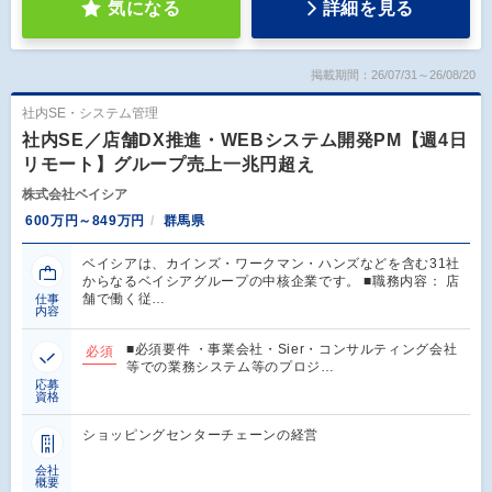
気になる
詳細を見る
掲載期間：26/07/31～26/08/20
社内SE・システム管理
社内SE／店舗DX推進・WEBシステム開発PM【週4日
リモート】グループ売上一兆円超え
株式会社ベイシア
600万円～849万円
群馬県
ベイシアは、カインズ・ワークマン・ハンズなどを含む31社
からなるベイシアグループの中核企業です。 ■職務内容： 店
舗で働く従…
仕事
内容
■必須要件 ・事業会社・Sier・コンサルティング会社
必須
等での業務システム等のプロジ…
応募
資格
ショッピングセンターチェーンの経営
会社
概要