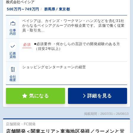
株式会社ベイシア
500万円～749万円
群馬県 / 東京都
ベイシアは、カインズ・ワークマン・ハンズなどを含む31社
からなるベイシアグループの中核企業です。 店舗で働く従業
員・取引先…
仕事
内容
■必須要件 ・何かしらの言語での開発経験のある方
必須
（目安2年以上）
応募
資格
ショッピングセンターチェーンの経営
会社
概要
気になる
詳細を見る
掲載期間：26/07/31～26/08/13
店舗開発・FC開発
店舗開発＜関東エリア＞東海地区発祥／ラーメンと甘