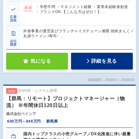
・学歴不問 ・マネジメント経験 ・業界未経験者歓迎
必須
・ブランクOK 【こんな方はぜひ！】…
応募
資格
外食事業の運営及びフランチャイズチェーン展開 焼肉きんぐ /
丸源ラーメン /寿司・…
会社
概要
気になる
詳細を見る
掲載期間：26/08/07～26/08/30
社内SE・システム管理
NEW
【群馬：リモート】プロジェクトマネージャー（物
流） ※年間休日120日以上
株式会社ベイシア
600万円～849万円
群馬県
国内トップクラスの小売グループ／DX化推進に伴い裁量