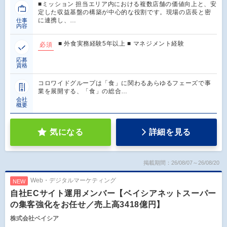
■ミッション 担当エリア内における複数店舗の価値向上と、安
定した収益基盤の構築が中心的な役割です。現場の店長と密
に連携し、…
仕事
内容
■ 外食実務経験5年以上 ■ マネジメント経験
必須
応募
資格
コロワイドグループは「食」に関わるあらゆるフェーズで事
業を展開する、「食」の総合…
会社
概要
気になる
詳細を見る
掲載期間：26/08/07～26/08/20
Web・デジタルマーケティング
NEW
自社ECサイト運用メンバー【ベイシアネットスーパー
の集客強化をお任せ／売上高3418億円】
株式会社ベイシア