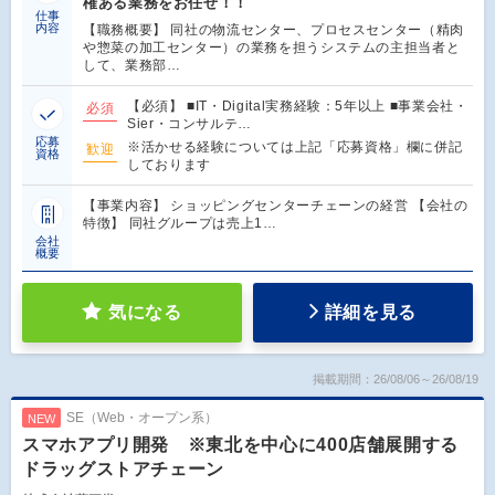
権ある業務をお任せ！！
仕事
内容
【職務概要】 同社の物流センター、プロセスセンター（精肉
や惣菜の加工センター）の業務を担うシステムの主担当者と
して、業務部…
【必須】 ■IT・Digital実務経験：5年以上 ■事業会社・
必須
Sier・コンサルテ…
応募
※活かせる経験については上記「応募資格」欄に併記
歓迎
資格
しております
【事業内容】 ショッピングセンターチェーンの経営 【会社の
特徴】 同社グループは売上1…
会社
概要
気になる
詳細を見る
掲載期間：26/08/06～26/08/19
SE（Web・オープン系）
NEW
スマホアプリ開発 ※東北を中心に400店舗展開する
ドラッグストアチェーン