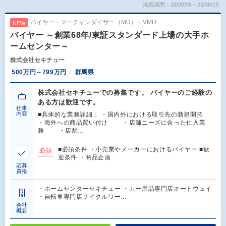
掲載期間：26/08/06～26/08/19
バイヤー・マーチャンダイザー（MD）・VMD
NEW
バイヤー ～創業68年/東証スタンダード上場の大手ホ
ームセンター～
株式会社セキチュー
500万円～799万円
群馬県
株式会社セキチューでの募集です。 バイヤーのご経験の
ある方は歓迎です。
仕事
内容
■具体的な業務詳細： ・国内外における取引先の新規開拓
・海外への商品買い付け ・店舗ニーズに合った仕入業
務 ・店舗…
■必須条件 ・小売業やメーカーにおけるバイヤー ■歓
必須
迎条件 ・商品企画
応募
資格
・ホームセンターセキチュー ・カー用品専門店オートウェイ
・自転車専門店サイクルワー…
会社
概要