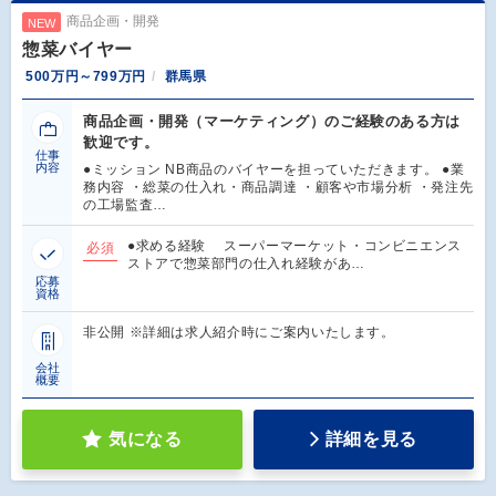
商品企画・開発
NEW
惣菜バイヤー
500万円～799万円
群馬県
商品企画・開発（マーケティング）のご経験のある方は
歓迎です。
仕事
内容
●ミッション NB商品のバイヤーを担っていただきます。 ●業
務内容 ・総菜の仕入れ・商品調達 ・顧客や市場分析 ・発注先
の工場監査…
●求める経験 スーパーマーケット・コンビニエンス
必須
ストアで惣菜部門の仕入れ経験があ…
応募
資格
非公開 ※詳細は求人紹介時にご案内いたします。
会社
概要
気になる
詳細を見る