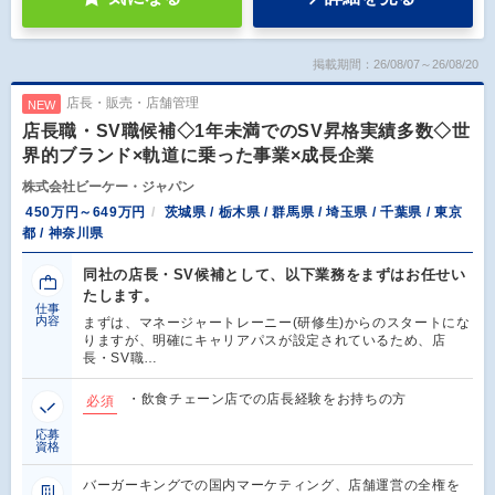
掲載期間：26/08/07～26/08/20
店長・販売・店舗管理
NEW
店長職・SV職候補◇1年未満でのSV昇格実績多数◇世
界的ブランド×軌道に乗った事業×成長企業
株式会社ビーケー・ジャパン
450万円～649万円
茨城県 / 栃木県 / 群馬県 / 埼玉県 / 千葉県 / 東京
都 / 神奈川県
同社の店長・SV候補として、以下業務をまずはお任せい
たします。
仕事
内容
まずは、マネージャートレーニー(研修生)からのスタートにな
りますが、明確にキャリアパスが設定されているため、店
長・SV職…
・飲食チェーン店での店長経験をお持ちの方
必須
応募
資格
バーガーキングでの国内マーケティング、店舗運営の全権を