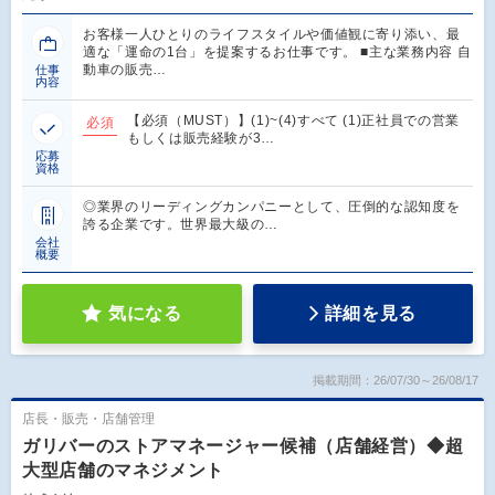
お客様一人ひとりのライフスタイルや価値観に寄り添い、最
適な「運命の1台」を提案するお仕事です。 ■主な業務内容 自
動車の販売…
仕事
内容
【必須（MUST）】(1)~(4)すべて (1)正社員での営業
必須
もしくは販売経験が3…
応募
資格
◎業界のリーディングカンパニーとして、圧倒的な認知度を
誇る企業です。世界最大級の…
会社
概要
気になる
詳細を見る
掲載期間：26/07/30～26/08/17
店長・販売・店舗管理
ガリバーのストアマネージャー候補（店舗経営）◆超
大型店舗のマネジメント