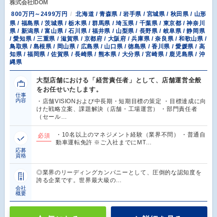
株式会社IDOM
800万円～2499万円
北海道 / 青森県 / 岩手県 / 宮城県 / 秋田県 / 山形
県 / 福島県 / 茨城県 / 栃木県 / 群馬県 / 埼玉県 / 千葉県 / 東京都 / 神奈川
県 / 新潟県 / 富山県 / 石川県 / 福井県 / 山梨県 / 長野県 / 岐阜県 / 静岡県
/ 愛知県 / 三重県 / 滋賀県 / 京都府 / 大阪府 / 兵庫県 / 奈良県 / 和歌山県 /
鳥取県 / 島根県 / 岡山県 / 広島県 / 山口県 / 徳島県 / 香川県 / 愛媛県 / 高
知県 / 福岡県 / 佐賀県 / 長崎県 / 熊本県 / 大分県 / 宮崎県 / 鹿児島県 / 沖
縄県
大型店舗における「経営責任者」として、店舗運営全般
をお任せいたします。
仕事
内容
・店舗VISIONおよび中長期・短期目標の策定 ・目標達成に向
けた戦略立案、課題解決（店舗・工場運営） ・部門責任者
（セール…
・10名以上のマネジメント経験（業界不問） ・普通自
必須
動車運転免許 ※ご入社までにMT…
応募
資格
◎業界のリーディングカンパニーとして、圧倒的な認知度を
誇る企業です。世界最大級の…
会社
概要