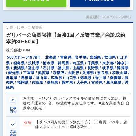
掲載期間：26/07/30～26/08/17
店長・販売・店舗管理
ガリバーの店長候補【面接1回／反響営業／商談成約
率約30~50％】
株式会社IDOM
500万円～649万円
北海道 / 青森県 / 岩手県 / 宮城県 / 秋田県 / 山形
県 / 福島県 / 茨城県 / 栃木県 / 群馬県 / 埼玉県 / 千葉県 / 東京都 / 神奈川
県 / 新潟県 / 富山県 / 石川県 / 福井県 / 山梨県 / 長野県 / 岐阜県 / 静岡県
/ 愛知県 / 三重県 / 滋賀県 / 京都府 / 大阪府 / 兵庫県 / 奈良県 / 和歌山県 /
鳥取県 / 島根県 / 岡山県 / 広島県 / 山口県 / 徳島県 / 香川県 / 愛媛県 / 高
知県 / 福岡県 / 佐賀県 / 長崎県 / 熊本県 / 大分県 / 宮崎県 / 鹿児島県 / 沖
縄県
お客様一人ひとりのライフスタイルや価値観に寄り添い、最
適な「運命の1台」を提案するお仕事です。 ■主な業務内容 自
動車の販売…
仕事
内容
【以下の両方の要件を満たす方】 (1)店長・SV等、店
必須
舗マネジメントのご経験が3年…
応募
資格