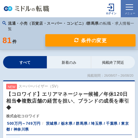
流通・小売（百貨店・スーパー・コンビニ）/群馬県
の転職・求人情報一
覧
81
条件の変更
件
すべて
新着のみ
掲載終了間近
掲載期間：26/08/07～26/08/20
スーパーバイザー（SV）
NEW
【コロワイド】エリアマネージャー候補／年休120日
相当◆複数店舗の経営を担い、ブランドの成長を牽引
◆
株式会社コロワイド
500万円～749万円
茨城県 / 栃木県 / 群馬県 / 埼玉県 / 千葉県 / 東京
都 / 神奈川県