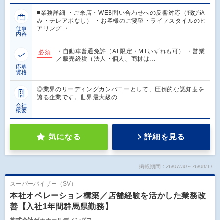
■業務詳細 ・ご来店・WEB問い合わせへの反響対応（飛び込
み・テレアポなし） ・お客様のご要望・ライフスタイルのヒ
アリング ・…
仕事
内容
・自動車普通免許（AT限定・MTいずれも可） ・営業
必須
／販売経験（法人・個人、商材は…
応募
資格
◎業界のリーディングカンパニーとして、圧倒的な認知度を
誇る企業です。世界最大級の…
会社
概要
気になる
詳細を見る
掲載期間：26/07/30～26/08/17
スーパーバイザー（SV）
本社オペレーション構築／店舗経験を活かした業務改
善【入社1年間群馬県勤務】