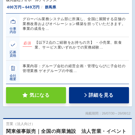
株式会社ゲオホールディングス
400万円～649万円
群馬県
グローバル業務システム部に所属し、全国に展開する店舗の
業務改善およびオペレーション構築を担っていただきます。
事業の成長を…
仕事
内容
【以下2点のご経験をお持ちの方】 ・小売業、飲食
必須
業、サービス業いずれかでの実務経験…
応募
資格
事業内容：グループ会社の経営企画・管理ならびに子会社の
管理業務 ゲオグループの中核…
会社
概要
気になる
詳細を見る
掲載期間：26/07/30～26/08/12
営業（法人向け）
関東催事販売｜全国の商業施設 法人営業・イベント