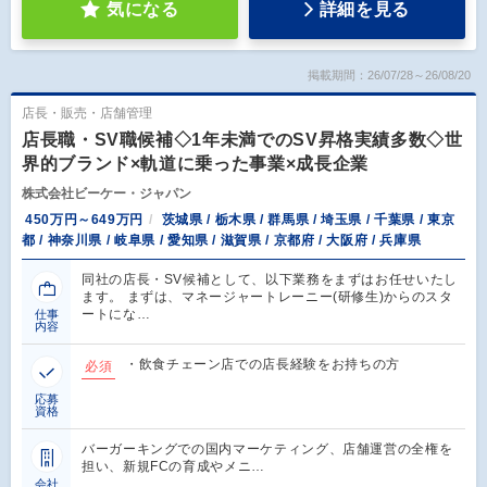
気になる
詳細を見る
掲載期間：26/07/28～26/08/20
店長・販売・店舗管理
店長職・SV職候補◇1年未満でのSV昇格実績多数◇世
界的ブランド×軌道に乗った事業×成長企業
株式会社ビーケー・ジャパン
450万円～649万円
茨城県 / 栃木県 / 群馬県 / 埼玉県 / 千葉県 / 東京
都 / 神奈川県 / 岐阜県 / 愛知県 / 滋賀県 / 京都府 / 大阪府 / 兵庫県
同社の店長・SV候補として、以下業務をまずはお任せいたし
ます。 まずは、マネージャートレーニー(研修生)からのスタ
ートにな…
仕事
内容
・飲食チェーン店での店長経験をお持ちの方
必須
応募
資格
バーガーキングでの国内マーケティング、店舗運営の全権を
担い、新規FCの育成やメニ…
会社