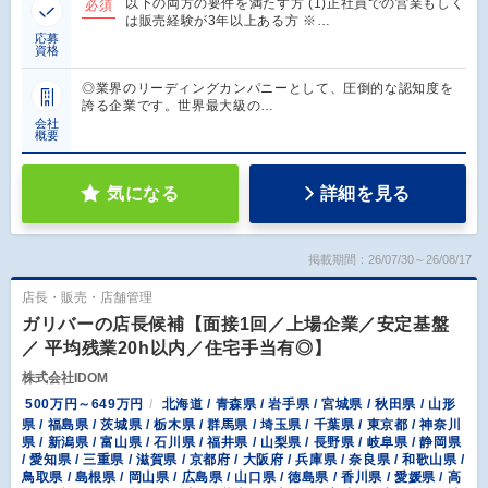
以下の両方の要件を満たす方 (1)正社員での営業もしく
必須
は販売経験が3年以上ある方 ※…
応募
資格
◎業界のリーディングカンパニーとして、圧倒的な認知度を
誇る企業です。世界最大級の…
会社
概要
気になる
詳細を見る
掲載期間：26/07/30～26/08/17
店長・販売・店舗管理
ガリバーの店長候補【面接1回／上場企業／安定基盤
／ 平均残業20h以内／住宅手当有◎】
株式会社IDOM
500万円～649万円
北海道 / 青森県 / 岩手県 / 宮城県 / 秋田県 / 山形
県 / 福島県 / 茨城県 / 栃木県 / 群馬県 / 埼玉県 / 千葉県 / 東京都 / 神奈川
県 / 新潟県 / 富山県 / 石川県 / 福井県 / 山梨県 / 長野県 / 岐阜県 / 静岡県
/ 愛知県 / 三重県 / 滋賀県 / 京都府 / 大阪府 / 兵庫県 / 奈良県 / 和歌山県 /
鳥取県 / 島根県 / 岡山県 / 広島県 / 山口県 / 徳島県 / 香川県 / 愛媛県 / 高