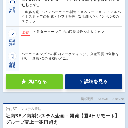
たします。
仕事
内容
・顧客対応 ・ハンバーガーの製造・オペレーション ・アルバ
イトスタッフの育成・シフト管理（1店舗あたり40～50名の
スタッフ…
・飲食チェーン店での店長経験をお持ちの方
必須
応募
資格
バーガーキングでの国内マーケティング、店舗運営の全権を
担い、新規FCの育成やメニ…
会社
概要
気になる
詳細を見る
掲載期間：26/07/31～26/08/20
社内SE・システム管理
社内SE／内製システム企画・開発【週4日リモート】
グループ売上一兆円超え