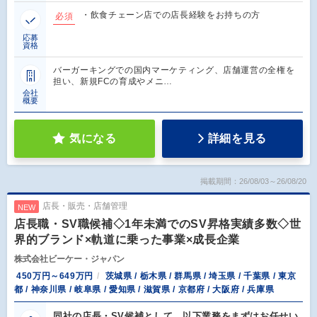
・飲食チェーン店での店長経験をお持ちの方
必須
応募
資格
バーガーキングでの国内マーケティング、店舗運営の全権を
担い、新規FCの育成やメニ…
会社
概要
気になる
詳細を見る
掲載期間：26/08/03～26/08/20
店長・販売・店舗管理
NEW
店長職・SV職候補◇1年未満でのSV昇格実績多数◇世
界的ブランド×軌道に乗った事業×成長企業
株式会社ビーケー・ジャパン
450万円～649万円
茨城県 / 栃木県 / 群馬県 / 埼玉県 / 千葉県 / 東京
都 / 神奈川県 / 岐阜県 / 愛知県 / 滋賀県 / 京都府 / 大阪府 / 兵庫県
同社の店長・SV候補として、以下業務をまずはお任せい