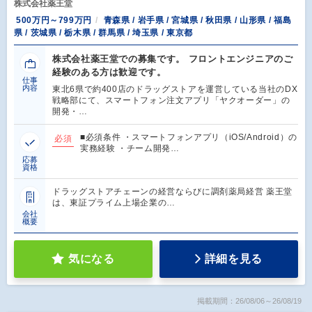
株式会社薬王堂
500万円～799万円
青森県 / 岩手県 / 宮城県 / 秋田県 / 山形県 / 福島
県 / 茨城県 / 栃木県 / 群馬県 / 埼玉県 / 東京都
株式会社薬王堂での募集です。 フロントエンジニアのご
経験のある方は歓迎です。
仕事
内容
東北6県で約400店のドラッグストアを運営している当社のDX
戦略部にて、スマートフォン注文アプリ「ヤクオーダー」の
開発・…
■必須条件 ・スマートフォンアプリ（iOS/Android）の
必須
実務経験 ・チーム開発…
応募
資格
ドラッグストアチェーンの経営ならびに調剤薬局経営 薬王堂
は、東証プライム上場企業の…
会社
概要
気になる
詳細を見る
掲載期間：26/08/06～26/08/19