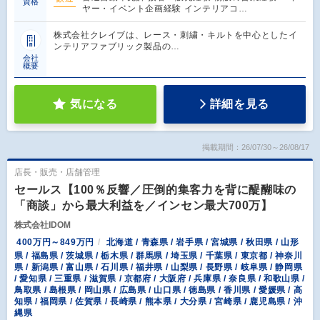
資格
ヤー・イベント企画経験 インテリアコ…
株式会社クレイブは、レース・刺繍・キルトを中心としたイ
ンテリアファブリック製品の…
会社
概要
気になる
詳細を見る
掲載期間：26/07/30～26/08/17
店長・販売・店舗管理
セールス【100％反響／圧倒的集客力を背に醍醐味の
「商談」から最大利益を／インセン最大700万】
株式会社IDOM
400万円～849万円
北海道 / 青森県 / 岩手県 / 宮城県 / 秋田県 / 山形
県 / 福島県 / 茨城県 / 栃木県 / 群馬県 / 埼玉県 / 千葉県 / 東京都 / 神奈川
県 / 新潟県 / 富山県 / 石川県 / 福井県 / 山梨県 / 長野県 / 岐阜県 / 静岡県
/ 愛知県 / 三重県 / 滋賀県 / 京都府 / 大阪府 / 兵庫県 / 奈良県 / 和歌山県 /
鳥取県 / 島根県 / 岡山県 / 広島県 / 山口県 / 徳島県 / 香川県 / 愛媛県 / 高
知県 / 福岡県 / 佐賀県 / 長崎県 / 熊本県 / 大分県 / 宮崎県 / 鹿児島県 / 沖
縄県