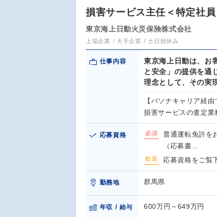
損害サービス主任＜特定社員＞
東京海上日動火災保険株式会社
上場企業
大手企業
土日祝休み
東京海上日動は、お
仕事内容
と安全」の提供を通
理念として、その実
【パソナキャリア経由
損害サービスの査定業
必須
普通運転免許を
応募資格
（応募書…
歓迎
応募資格をご覧
群馬県
勤務地
600万円～649万円
年収 / 給与