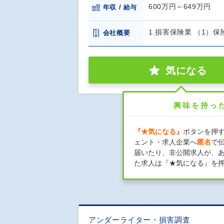
600万円～649万円
年収 / 給与
1.損害保険業 （1）保
会社概要
気になる
興味を持っ
『★気になる』
ボタンを押
ェント・求人企業へ
匿名
で
届いたり、非公開求人が、
た求人は『★気になる』を
アンダーライター・損害調査