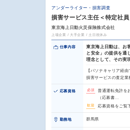
アンダーライター・損害調査
損害サービス主任＜特定社員＞
東京海上日動火災保険株式会社
上場企業
大手企業
土日祝休み
東京海上日動は、お
仕事内容
と安全」の提供を通
理念として、その実
【パソナキャリア経由
損害サービスの査定業
必須
普通運転免許を
応募資格
（応募書…
歓迎
応募資格をご覧
群馬県
勤務地