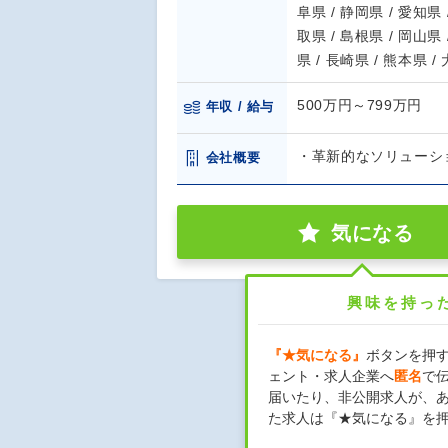
阜県 / 静岡県 / 愛知県 
取県 / 島根県 / 岡山県 
県 / 長崎県 / 熊本県 /
500万円～799万円
年収 / 給与
・革新的なソリューシ
会社概要
気になる
興味を持っ
『★気になる』
ボタンを押
ェント・求人企業へ
匿名
で
届いたり、非公開求人が、
た求人は『★気になる』を