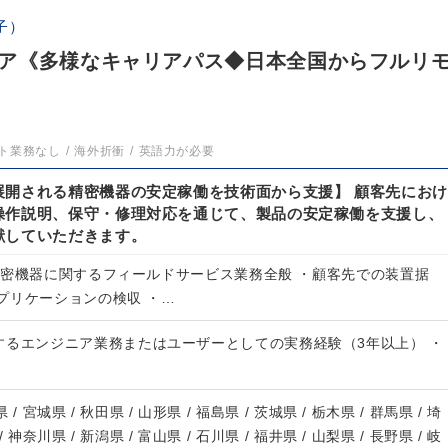
子）
ア《多様なキャリアパス◆日本全国からフルリ
ト業務なし
海外折衝
英語力が必要
展開される精密機器の安定稼働を技術面から支援】 顧客先におけ
操作説明、保守・修理対応を通じて、製品の安定稼働を支援し、
献していただきます。
精密機器に関するフィールドサービス業務全般 ・顧客先での装置据
プリケーションの検収 ・…
するエンジニア業務またはユーザーとしての実務経験（3年以上） ・
 / 宮城県 / 秋田県 / 山形県 / 福島県 / 茨城県 / 栃木県 / 群馬県 / 埼
/ 神奈川県 / 新潟県 / 富山県 / 石川県 / 福井県 / 山梨県 / 長野県 / 岐