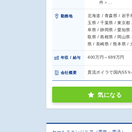
件＞…
北海道 / 青森県 / 岩手県
勤務地
玉県 / 千葉県 / 東京都 
阜県 / 静岡県 / 愛知県 
取県 / 島根県 / 岡山県 
県 / 長崎県 / 熊本県 /
400万円～699万円
年収 / 給与
貫流ボイラで国内55
会社概要
気になる
セールスエンジニア（電気・電子）