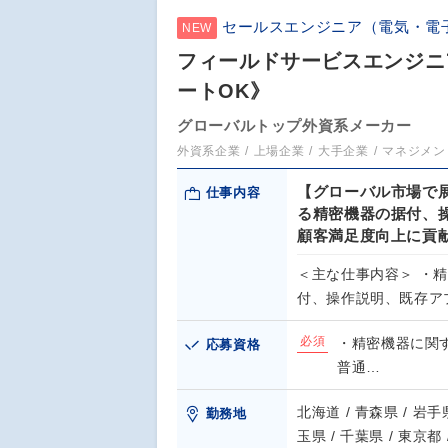
セールスエンジニア（電気・電
NEW
フィールドサービスエンジニ
ートOK》
グローバルトップ外資系メーカー
外資系企業
上場企業
大手企業
マネジメン
【グローバル市場で
仕事内容
る精密機器の据付、
顧客満足度向上に貢
＜主な仕事内容＞ ・
付、操作説明、既存ア
必須
・精密機器に関
応募資格
普通…
北海道 / 青森県 / 岩手県
勤務地
玉県 / 千葉県 / 東京都 