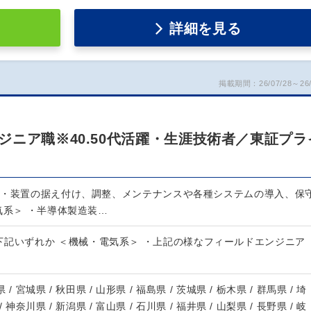
詳細を見る
掲載期間：26/07/28～26/
ニア職※40.50代活躍・生涯技術者／東証プラ
器・装置の据え付け、調整、メンテナンスや各種システムの導入、保
気系＞ ・半導体製造装…
下記いずれか ＜機械・電気系＞ ・上記の様なフィールドエンジニア
 / 宮城県 / 秋田県 / 山形県 / 福島県 / 茨城県 / 栃木県 / 群馬県 / 埼
/ 神奈川県 / 新潟県 / 富山県 / 石川県 / 福井県 / 山梨県 / 長野県 / 岐