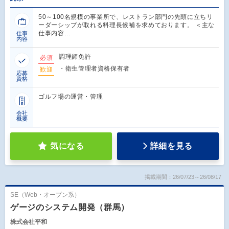
50～100名規模の事業所で、レストラン部門の先頭に立ちリ
ーダーシップが取れる料理長候補を求めております。 ＜主な
仕事内容…
仕事
内容
調理師免許
必須
・衛生管理者資格保有者
歓迎
応募
資格
ゴルフ場の運営・管理
会社
概要
気になる
詳細を見る
掲載期間：26/07/23～26/08/17
SE（Web・オープン系）
ゲージのシステム開発（群馬）
株式会社平和