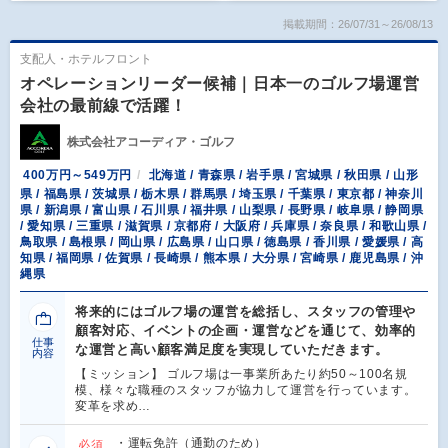
掲載期間：26/07/31～26/08/13
支配人・ホテルフロント
オペレーションリーダー候補｜日本一のゴルフ場運営
会社の最前線で活躍！
株式会社アコーディア・ゴルフ
400万円～549万円
北海道 / 青森県 / 岩手県 / 宮城県 / 秋田県 / 山形
県 / 福島県 / 茨城県 / 栃木県 / 群馬県 / 埼玉県 / 千葉県 / 東京都 / 神奈川
県 / 新潟県 / 富山県 / 石川県 / 福井県 / 山梨県 / 長野県 / 岐阜県 / 静岡県
/ 愛知県 / 三重県 / 滋賀県 / 京都府 / 大阪府 / 兵庫県 / 奈良県 / 和歌山県 /
鳥取県 / 島根県 / 岡山県 / 広島県 / 山口県 / 徳島県 / 香川県 / 愛媛県 / 高
知県 / 福岡県 / 佐賀県 / 長崎県 / 熊本県 / 大分県 / 宮崎県 / 鹿児島県 / 沖
縄県
将来的にはゴルフ場の運営を総括し、スタッフの管理や
顧客対応、イベントの企画・運営などを通じて、効率的
仕事
な運営と高い顧客満足度を実現していただきます。
内容
【ミッション】 ゴルフ場は一事業所あたり約50～100名規
模、様々な職種のスタッフが協力して運営を行っています。
変革を求め…
・運転免許（通勤のため）
必須