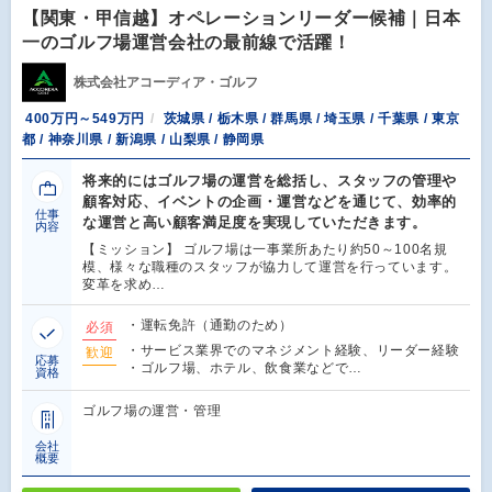
【関東・甲信越】オペレーションリーダー候補｜日本
一のゴルフ場運営会社の最前線で活躍！
株式会社アコーディア・ゴルフ
400万円～549万円
茨城県 / 栃木県 / 群馬県 / 埼玉県 / 千葉県 / 東京
都 / 神奈川県 / 新潟県 / 山梨県 / 静岡県
将来的にはゴルフ場の運営を総括し、スタッフの管理や
顧客対応、イベントの企画・運営などを通じて、効率的
仕事
な運営と高い顧客満足度を実現していただきます。
内容
【ミッション】 ゴルフ場は一事業所あたり約50～100名規
模、様々な職種のスタッフが協力して運営を行っています。
変革を求め…
・運転免許（通勤のため）
必須
・サービス業界でのマネジメント経験、リーダー経験
歓迎
応募
・ゴルフ場、ホテル、飲食業などで…
資格
ゴルフ場の運営・管理
会社
概要