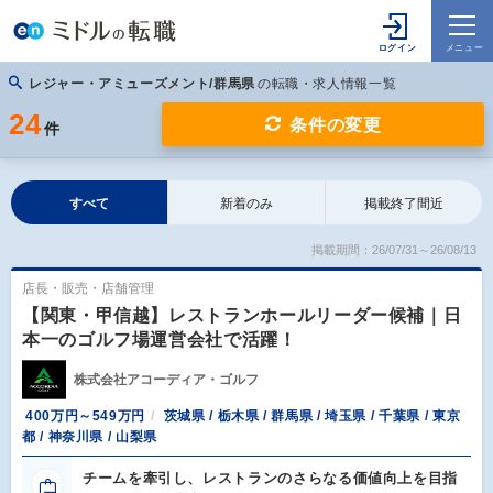
レジャー・アミューズメント/群馬県
の転職・求人情報一覧
24
条件の変更
件
すべて
新着のみ
掲載終了間近
掲載期間：26/07/31～26/08/13
店長・販売・店舗管理
【関東・甲信越】レストランホールリーダー候補｜日
本一のゴルフ場運営会社で活躍！
株式会社アコーディア・ゴルフ
400万円～549万円
茨城県 / 栃木県 / 群馬県 / 埼玉県 / 千葉県 / 東京
都 / 神奈川県 / 山梨県
チームを牽引し、レストランのさらなる価値向上を目指