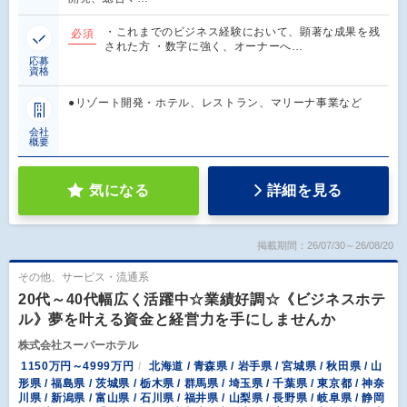
・これまでのビジネス経験において、顕著な成果を残
必須
された方 ・数字に強く、オーナーへ…
応募
資格
●リゾート開発・ホテル、レストラン、マリーナ事業など
会社
概要
気になる
詳細を見る
掲載期間：26/07/30～26/08/20
その他、サービス・流通系
20代～40代幅広く活躍中☆業績好調☆《ビジネスホテ
ル》夢を叶える資金と経営力を手にしませんか
株式会社スーパーホテル
1150万円～4999万円
北海道 / 青森県 / 岩手県 / 宮城県 / 秋田県 / 山
形県 / 福島県 / 茨城県 / 栃木県 / 群馬県 / 埼玉県 / 千葉県 / 東京都 / 神奈
川県 / 新潟県 / 富山県 / 石川県 / 福井県 / 山梨県 / 長野県 / 岐阜県 / 静岡