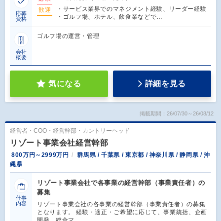
・サービス業界でのマネジメント経験、リーダー経験
歓迎
応募
・ゴルフ場、ホテル、飲食業などで…
資格
ゴルフ場の運営・管理
会社
概要
気になる
詳細を見る
掲載期間：26/07/30～26/08/12
経営者・COO・経営幹部・カントリーヘッド
リゾート事業会社経営幹部
800万円～2999万円
群馬県 / 千葉県 / 東京都 / 神奈川県 / 静岡県 / 沖
縄県
リゾート事業会社で各事業の経営幹部（事業責任者）の
募集
仕事
内容
リゾート事業会社の各事業の経営幹部（事業責任者）の募集
となります。 経験・適正・ご希望に応じて、事業統括、企画
開発、総合マ…