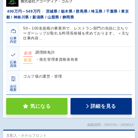
株式会社アコーディア・ゴルフ
400万円～549万円
茨城県 / 栃木県 / 群馬県 / 埼玉県 / 千葉県 / 東京
都 / 神奈川県 / 新潟県 / 山梨県 / 静岡県
50～100名規模の事業所で、レストラン部門の先頭に立ちリ
ーダーシップが取れる料理長候補を求めております。 ＜主な
仕事内容…
仕事
内容
調理師免許
必須
・衛生管理者資格保有者
歓迎
応募
資格
ゴルフ場の運営・管理
会社
概要
気になる
詳細を見る
掲載期間：26/07/31～26/08/13
支配人・ホテルフロント