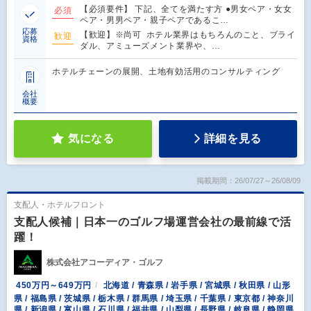
【必須要件】 下記、全てを満たす方 ●男女ペア・女女
必須
ペア・男男ペア・親子ペアであるこ…
応募
【歓迎】※尚可 ホテル業界はもちろんのこと、ブライ
歓迎
資格
ダル、アミューズメント業界や、…
ホテルチェーンの展開、土地有効活用のコンサルティング
会社
概要
気になる
詳細を見る
掲載期間：26/07/27～26/08/09
支配人・ホテルフロント
支配人候補｜日本一のゴルフ場運営会社の最前線で活
躍！
株式会社アコーディア・ゴルフ
450万円～649万円
北海道 / 青森県 / 岩手県 / 宮城県 / 秋田県 / 山形
県 / 福島県 / 茨城県 / 栃木県 / 群馬県 / 埼玉県 / 千葉県 / 東京都 / 神奈川
県 / 新潟県 / 富山県 / 石川県 / 福井県 / 山梨県 / 長野県 / 岐阜県 / 静岡県