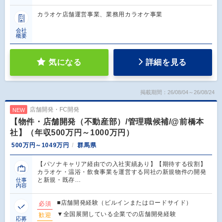
カラオケ店舗運営事業、業務用カラオケ事業
会社
概要
気になる
詳細を見る
掲載期間：26/08/04～26/08/24
店舗開発・FC開発
NEW
【物件・店舗開発（不動産部）/管理職候補/@前橋本
社】（年収500万円～1000万円）
500万円～1049万円
群馬県
【パソナキャリア経由での入社実績あり】【期待する役割】
カラオケ・温浴・飲食事業を運営する同社の新規物件の開発
と新規・既存…
仕事
内容
■店舗開発経験（ビルインまたはロードサイド）
必須
▼全国展開している企業での店舗開発経験
歓迎
応募