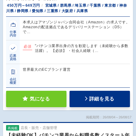
450万円～649万円
宮城県 / 群馬県 / 埼玉県 / 千葉県 / 東京都 / 神奈
川県 / 静岡県 / 愛知県 / 三重県 / 大阪府 / 兵庫県
本求人はアマゾンジャパン合同会社（Amazon）の求人です。
Amazonの配送拠点であるデリバリーステーション（DS）
で…
仕事
内容
"パチンコ業界出身の方を歓迎します（未経験から多数
必須
活躍）。 【必須】 ・社会人経験（…
応募
資格
世界最大のECブランド運営
会社
概要
気になる
詳細を見る
掲載期間：26/08/04～26/08/17
店長・販売・店舗管理
再掲載
【未経験OK】パチンコ業界から転職多数／スタート年