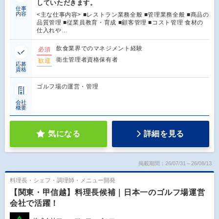
していただきます。
仕事
内容
<主な仕事内容> ■レストラン業務全般 ■管理業務全般 ■商品の
品質管理 ■従業員教育・育成 ■顧客管理 ■コスト管理 食材の
仕入れや…
飲食業界でのマネジメント経験
必須
衛生管理者資格保有者
歓迎
応募
資格
ゴルフ場の運営・管理
会社
概要
気になる
詳細を見る
掲載期間：26/07/31～26/08/13
料理長・シェフ・調理師・メニュー開発
【関東・甲信越】料理長候補｜日本一のゴルフ場運営
会社で活躍！