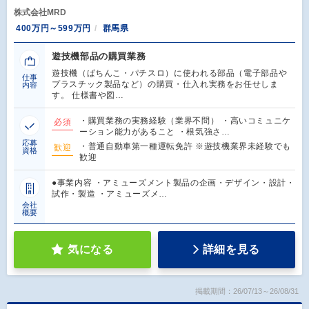
株式会社MRD
400万円～599万円
群馬県
遊技機部品の購買業務
遊技機（ぱちんこ・パチスロ）に使われる部品（電子部品や
仕事
プラスチック製品など）の購買・仕入れ実務をお任せしま
内容
す。 仕様書や図…
・購買業務の実務経験（業界不問） ・高いコミュニケ
必須
ーション能力があること ・根気強さ…
応募
・普通自動車第一種運転免許 ※遊技機業界未経験でも
歓迎
資格
歓迎
●事業内容 ・アミューズメント製品の企画・デザイン・設計・
試作・製造 ・アミューズメ…
会社
概要
気になる
詳細を見る
掲載期間：26/07/13～26/08/31