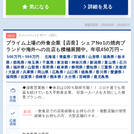
気になる
詳細を見る
掲載期間：26/08/06～26/08/19
スーパーバイザー（SV）
NEW
プライム上場の外食企業【店長】シェアNo1の焼肉ブ
ランドや海外への出店も積極展開中。年収450万円～
500万円～599万円
北海道 / 青森県 / 宮城県 / 山形県 / 福島県 / 栃木
県 / 群馬県 / 埼玉県 / 千葉県 / 東京都 / 神奈川県 / 新潟県 / 富山県 / 石川
県 / 福井県 / 山梨県 / 長野県 / 岐阜県 / 静岡県 / 愛知県 / 三重県 / 京都府
/ 大阪府 / 兵庫県 / 岡山県 / 広島県 / 山口県 / 徳島県 / 香川県 / 愛媛県 /
福岡県 / 佐賀県 / 長崎県 / 熊本県 / 大分県 / 宮崎県 / 鹿児島県
◆深夜営業無！◆休日は100％取得可能！！ コロナ過でも増
益を続けている大手飲食企業。 社員一人一人を大切にした教
育プランの…
仕事
内容
・飲食店での店長経験をお持ちの方 ・複数店舗の管理
必須
経験をお持ちの方、大型店舗のマネ…
応募
資格