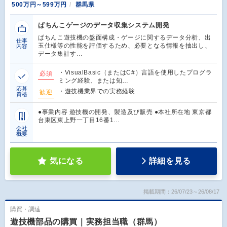
500万円～599万円
群馬県
ぱちんこゲージのデータ収集システム開発
ぱちんこ遊技機の盤面構成・ゲージに関するデータ分析、出
仕事
玉仕様等の性能を評価するため、必要となる情報を抽出し、
内容
データ集計す…
・VisualBasic（またはC#）言語を使用したプログラ
必須
ミング経験、または知…
応募
・遊技機業界での実務経験
歓迎
資格
●事業内容 遊技機の開発、製造及び販売 ●本社所在地 東京都
台東区東上野一丁目16番1…
会社
概要
気になる
詳細を見る
掲載期間：26/07/23～26/08/17
購買・調達
遊技機部品の購買｜実務担当職（群馬）