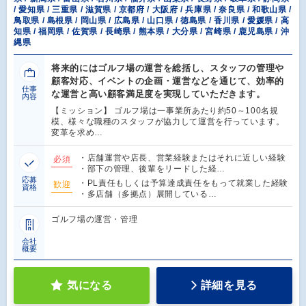
/ 愛知県 / 三重県 / 滋賀県 / 京都府 / 大阪府 / 兵庫県 / 奈良県 / 和歌山県 /
鳥取県 / 島根県 / 岡山県 / 広島県 / 山口県 / 徳島県 / 香川県 / 愛媛県 / 高
知県 / 福岡県 / 佐賀県 / 長崎県 / 熊本県 / 大分県 / 宮崎県 / 鹿児島県 / 沖
縄県
将来的にはゴルフ場の運営を総括し、スタッフの管理や
顧客対応、イベントの企画・運営などを通じて、効率的
仕事
な運営と高い顧客満足度を実現していただきます。
内容
【ミッション】 ゴルフ場は一事業所あたり約50～100名規
模、様々な職種のスタッフが協力して運営を行っています。
変革を求め…
・店舗運営や店長、営業経験またはそれに近しい経験
必須
・部下の管理、後輩をリードした経…
応募
・PL責任もしくは予算達成責任をもって就業した経験
歓迎
資格
・多店舗（多拠点）展開している…
ゴルフ場の運営・管理
会社
概要
気になる
詳細を見る