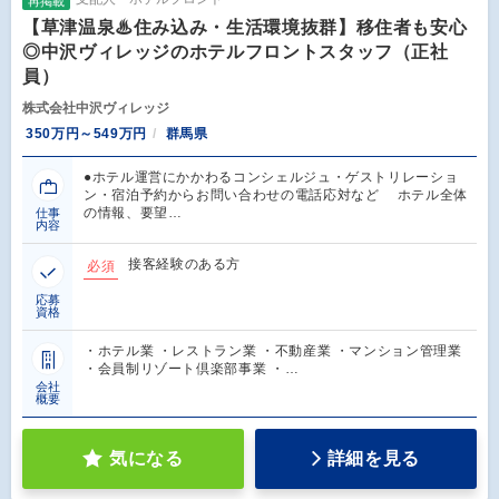
再掲載
【草津温泉♨住み込み・生活環境抜群】移住者も安心
◎中沢ヴィレッジのホテルフロントスタッフ（正社
員）
株式会社中沢ヴィレッジ
350万円～549万円
群馬県
●ホテル運営にかかわるコンシェルジュ・ゲストリレーショ
ン・宿泊予約からお問い合わせの電話応対など ホテル全体
の情報、要望…
仕事
内容
接客経験のある方
必須
応募
資格
・ホテル業 ・レストラン業 ・不動産業 ・マンション管理業
・会員制リゾート倶楽部事業 ・…
会社
概要
気になる
詳細を見る