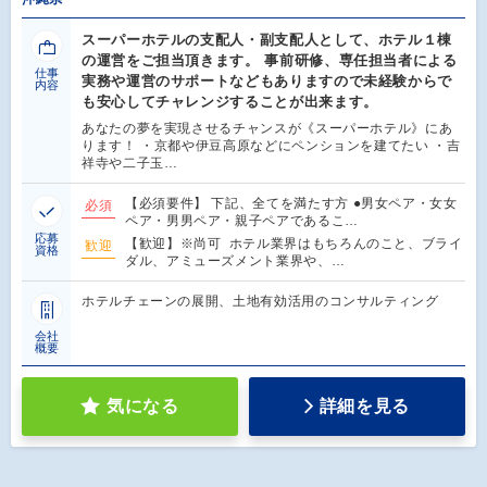
スーパーホテルの支配人・副支配人として、ホテル１棟
の運営をご担当頂きます。 事前研修、専任担当者による
仕事
実務や運営のサポートなどもありますので未経験からで
内容
も安心してチャレンジすることが出来ます。
あなたの夢を実現させるチャンスが《スーパーホテル》にあ
ります！ ・京都や伊豆高原などにペンションを建てたい ・吉
祥寺や二子玉…
【必須要件】 下記、全てを満たす方 ●男女ペア・女女
必須
ペア・男男ペア・親子ペアであるこ…
応募
【歓迎】※尚可 ホテル業界はもちろんのこと、ブライ
歓迎
資格
ダル、アミューズメント業界や、…
ホテルチェーンの展開、土地有効活用のコンサルティング
会社
概要
気になる
詳細を見る