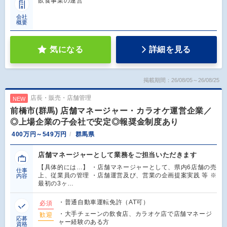
飲食事業の運営
会社
概要
気になる
詳細を見る
掲載期間：26/08/05～26/08/25
店長・販売・店舗管理
NEW
前橋市(群馬) 店舗マネージャー・カラオケ運営企業／
◎上場企業の子会社で安定◎報奨金制度あり
400万円～549万円
群馬県
店舗マネージャーとして業務をご担当いただきます
【具体的には…】 ・店舗マネージャーとして、県内6店舗の売
仕事
上、従業員の管理 ・店舗運営及び、営業の企画提案実践 等 ※
内容
最初の3ヶ…
・普通自動車運転免許（AT可）
必須
・大手チェーンの飲食店、カラオケ店で店舗マネージ
歓迎
応募
ャー経験のある方
資格