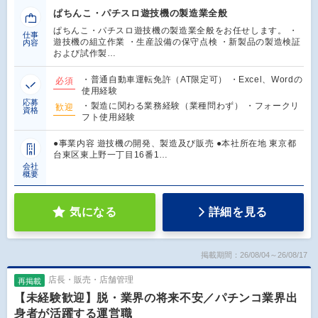
ぱちんこ・パチスロ遊技機の製造業全般
ぱちんこ・パチスロ遊技機の製造業全般をお任せします。 ・
仕事
遊技機の組立作業 ・生産設備の保守点検 ・新製品の製造検証
内容
および試作製…
・普通自動車運転免許（AT限定可） ・Excel、Wordの
必須
使用経験
応募
・製造に関わる業務経験（業種問わず） ・フォークリ
歓迎
資格
フト使用経験
●事業内容 遊技機の開発、製造及び販売 ●本社所在地 東京都
台東区東上野一丁目16番1…
会社
概要
気になる
詳細を見る
掲載期間：26/08/04～26/08/17
店長・販売・店舗管理
再掲載
【未経験歓迎】脱・業界の将来不安／パチンコ業界出
身者が活躍する運営職