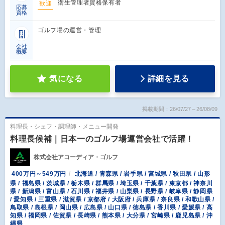
衛生管理者資格保有者
歓迎
応募
資格
ゴルフ場の運営・管理
会社
概要
気になる
詳細を見る
掲載期間：26/07/27～26/08/09
料理長・シェフ・調理師・メニュー開発
料理長候補｜日本一のゴルフ場運営会社で活躍！
株式会社アコーディア・ゴルフ
400万円～549万円
北海道 / 青森県 / 岩手県 / 宮城県 / 秋田県 / 山形
県 / 福島県 / 茨城県 / 栃木県 / 群馬県 / 埼玉県 / 千葉県 / 東京都 / 神奈川
県 / 新潟県 / 富山県 / 石川県 / 福井県 / 山梨県 / 長野県 / 岐阜県 / 静岡県
/ 愛知県 / 三重県 / 滋賀県 / 京都府 / 大阪府 / 兵庫県 / 奈良県 / 和歌山県 /
鳥取県 / 島根県 / 岡山県 / 広島県 / 山口県 / 徳島県 / 香川県 / 愛媛県 / 高
知県 / 福岡県 / 佐賀県 / 長崎県 / 熊本県 / 大分県 / 宮崎県 / 鹿児島県 / 沖
縄県