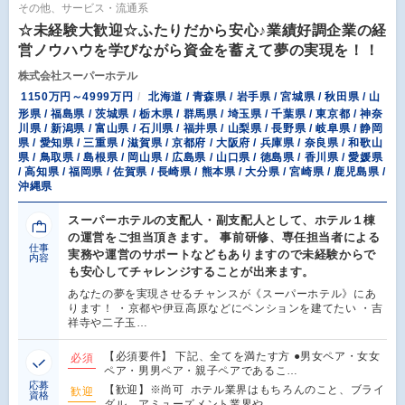
その他、サービス・流通系
☆未経験大歓迎☆ふたりだから安心♪業績好調企業の経
営ノウハウを学びながら資金を蓄えて夢の実現を！！
株式会社スーパーホテル
1150万円～4999万円
北海道 / 青森県 / 岩手県 / 宮城県 / 秋田県 / 山
形県 / 福島県 / 茨城県 / 栃木県 / 群馬県 / 埼玉県 / 千葉県 / 東京都 / 神奈
川県 / 新潟県 / 富山県 / 石川県 / 福井県 / 山梨県 / 長野県 / 岐阜県 / 静岡
県 / 愛知県 / 三重県 / 滋賀県 / 京都府 / 大阪府 / 兵庫県 / 奈良県 / 和歌山
県 / 鳥取県 / 島根県 / 岡山県 / 広島県 / 山口県 / 徳島県 / 香川県 / 愛媛県
/ 高知県 / 福岡県 / 佐賀県 / 長崎県 / 熊本県 / 大分県 / 宮崎県 / 鹿児島県 /
沖縄県
スーパーホテルの支配人・副支配人として、ホテル１棟
の運営をご担当頂きます。 事前研修、専任担当者による
仕事
実務や運営のサポートなどもありますので未経験からで
内容
も安心してチャレンジすることが出来ます。
あなたの夢を実現させるチャンスが《スーパーホテル》にあ
ります！ ・京都や伊豆高原などにペンションを建てたい ・吉
祥寺や二子玉…
【必須要件】 下記、全てを満たす方 ●男女ペア・女女
必須
ペア・男男ペア・親子ペアであるこ…
応募
【歓迎】※尚可 ホテル業界はもちろんのこと、ブライ
歓迎
資格
ダル、アミューズメント業界や、…