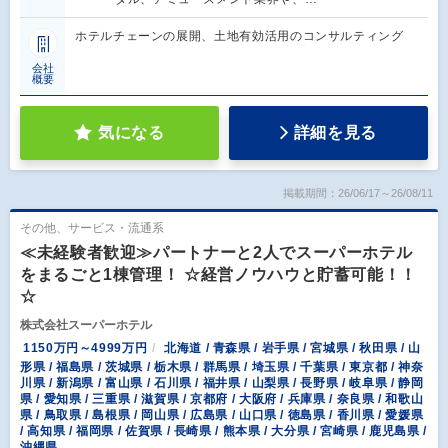
ホテルチェーンの展開、土地有効活用のコンサルティング
会社
概要
気になる
詳細を見る
掲載期間：26/06/17～26/08/11
その他、サービス・流通系
≪未経験者歓迎≫パートナーと2人でスーパーホテル
をまるごと1棟管理！ ☆経営ノウハウと貯蓄可能！！
☆
株式会社スーパーホテル
1150万円～4999万円
北海道 / 青森県 / 岩手県 / 宮城県 / 秋田県 / 山
形県 / 福島県 / 茨城県 / 栃木県 / 群馬県 / 埼玉県 / 千葉県 / 東京都 / 神奈
川県 / 新潟県 / 富山県 / 石川県 / 福井県 / 山梨県 / 長野県 / 岐阜県 / 静岡
県 / 愛知県 / 三重県 / 滋賀県 / 京都府 / 大阪府 / 兵庫県 / 奈良県 / 和歌山
県 / 鳥取県 / 島根県 / 岡山県 / 広島県 / 山口県 / 徳島県 / 香川県 / 愛媛県
/ 高知県 / 福岡県 / 佐賀県 / 長崎県 / 熊本県 / 大分県 / 宮崎県 / 鹿児島県 /
沖縄県