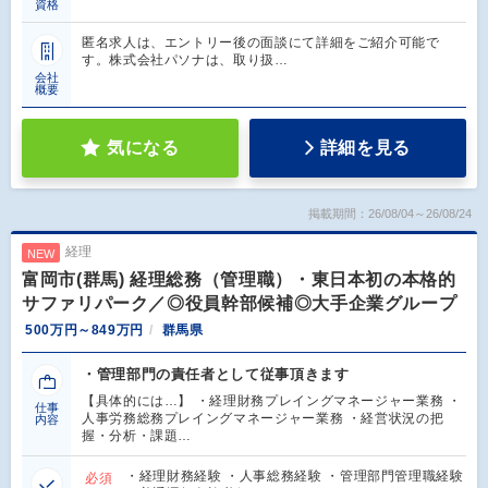
資格
匿名求人は、エントリー後の面談にて詳細をご紹介可能で
す。株式会社パソナは、取り扱…
会社
概要
気になる
詳細を見る
掲載期間：26/08/04～26/08/24
経理
NEW
富岡市(群馬) 経理総務（管理職）・東日本初の本格的
サファリパーク／◎役員幹部候補◎大手企業グループ
500万円～849万円
群馬県
・管理部門の責任者として従事頂きます
【具体的には…】 ・経理財務プレイングマネージャー業務 ・
仕事
人事労務総務プレイングマネージャー業務 ・経営状況の把
内容
握・分析・課題…
・経理財務経験 ・人事総務経験 ・管理部門管理職経験
必須