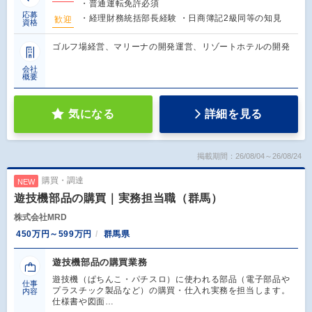
・普通運転免許必須
応募
・経理財務統括部長経験 ・日商簿記2級同等の知見
歓迎
資格
ゴルフ場経営、マリーナの開発運営、リゾートホテルの開発
会社
概要
気になる
詳細を見る
掲載期間：26/08/04～26/08/24
購買・調達
NEW
遊技機部品の購買｜実務担当職（群馬）
株式会社MRD
450万円～599万円
群馬県
遊技機部品の購買業務
遊技機（ぱちんこ・パチスロ）に使われる部品（電子部品や
仕事
プラスチック製品など）の購買・仕入れ実務を担当します。
内容
仕様書や図面…