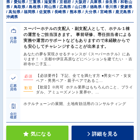
県 / 愛知県 / 三重県 / 滋賀県 / 京都府 / 大阪府 / 兵庫県 / 奈良県 / 和歌山
県 / 鳥取県 / 島根県 / 岡山県 / 広島県 / 山口県 / 徳島県 / 香川県 / 愛媛県
/ 高知県 / 福岡県 / 佐賀県 / 長崎県 / 熊本県 / 大分県 / 宮崎県 / 鹿児島県 /
沖縄県
スーパーホテルの支配人・副支配人として、ホテル１棟
の運営をご担当頂きます。 事前研修、専任担当者による
仕事
実務や運営のサポートなどもありますので未経験からで
内容
も安心してチャレンジすることが出来ます。
あなたの夢を実現させるチャンスが《スーパーホテル》にあ
ります！ ・京都や伊豆高原などにペンションを建てたい ・吉
祥寺や二子玉…
【必須要件】 下記、全てを満たす方 ●男女ペア・女女
必須
ペア・男男ペア・親子ペアであるこ…
応募
【歓迎】※尚可 ホテル業界はもちろんのこと、ブライ
歓迎
資格
ダル、アミューズメント業界や、…
ホテルチェーンの展開、土地有効活用のコンサルティング
会社
概要
気になる
詳細を見る