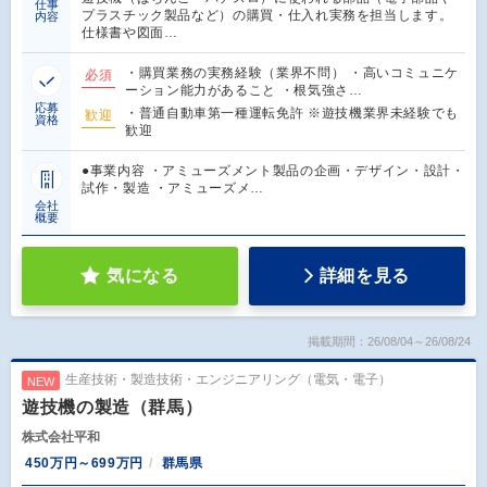
仕事
プラスチック製品など）の購買・仕入れ実務を担当します。
内容
仕様書や図面…
・購買業務の実務経験（業界不問） ・高いコミュニケ
必須
ーション能力があること ・根気強さ…
応募
・普通自動車第一種運転免許 ※遊技機業界未経験でも
歓迎
資格
歓迎
●事業内容 ・アミューズメント製品の企画・デザイン・設計・
試作・製造 ・アミューズメ…
会社
概要
気になる
詳細を見る
掲載期間：26/08/04～26/08/24
生産技術・製造技術・エンジニアリング（電気・電子）
NEW
遊技機の製造（群馬）
株式会社平和
450万円～699万円
群馬県