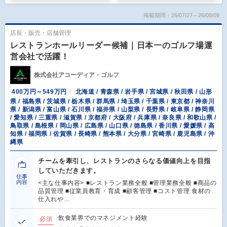
掲載期間：26/07/27～26/08/09
店長・販売・店舗管理
レストランホールリーダー候補｜日本一のゴルフ場運
営会社で活躍！
株式会社アコーディア・ゴルフ
400万円～549万円
北海道 / 青森県 / 岩手県 / 宮城県 / 秋田県 / 山形
県 / 福島県 / 茨城県 / 栃木県 / 群馬県 / 埼玉県 / 千葉県 / 東京都 / 神奈川
県 / 新潟県 / 富山県 / 石川県 / 福井県 / 山梨県 / 長野県 / 岐阜県 / 静岡県
/ 愛知県 / 三重県 / 滋賀県 / 京都府 / 大阪府 / 兵庫県 / 奈良県 / 和歌山県 /
鳥取県 / 島根県 / 岡山県 / 広島県 / 山口県 / 徳島県 / 香川県 / 愛媛県 / 高
知県 / 福岡県 / 佐賀県 / 長崎県 / 熊本県 / 大分県 / 宮崎県 / 鹿児島県 / 沖
縄県
チームを牽引し、レストランのさらなる価値向上を目指
していただきます。
仕事
内容
<主な仕事内容> ■レストラン業務全般 ■管理業務全般 ■商品の
品質管理 ■従業員教育・育成 ■顧客管理 ■コスト管理 食材の
仕入れや…
飲食業界でのマネジメント経験
必須