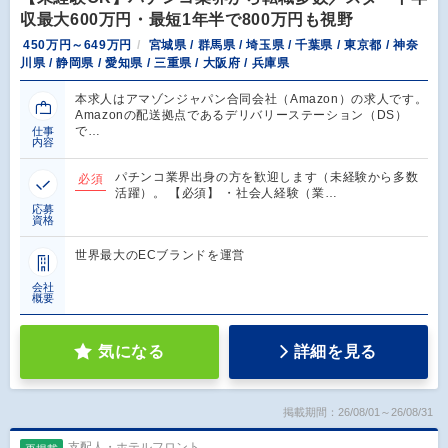
収最大600万円・最短1年半で800万円も視野
450万円～649万円
宮城県 / 群馬県 / 埼玉県 / 千葉県 / 東京都 / 神奈
川県 / 静岡県 / 愛知県 / 三重県 / 大阪府 / 兵庫県
本求人はアマゾンジャパン合同会社（Amazon）の求人です。
Amazonの配送拠点であるデリバリーステーション（DS）
で…
仕事
内容
パチンコ業界出身の方を歓迎します（未経験から多数
必須
活躍）。 【必須】 ・社会人経験（業…
応募
資格
世界最大のECブランドを運営
会社
概要
気になる
詳細を見る
掲載期間：26/08/01～26/08/31
支配人・ホテルフロント