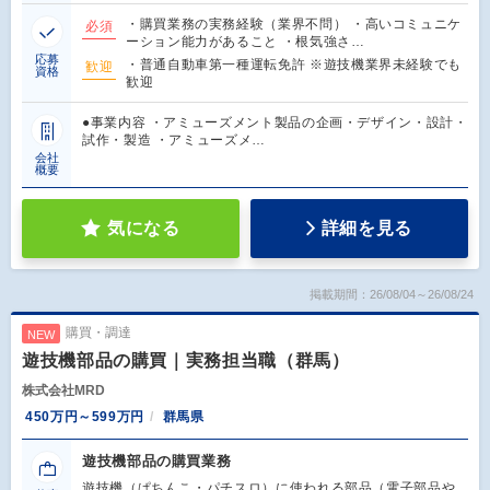
・購買業務の実務経験（業界不問） ・高いコミュニケ
必須
ーション能力があること ・根気強さ…
応募
・普通自動車第一種運転免許 ※遊技機業界未経験でも
歓迎
資格
歓迎
●事業内容 ・アミューズメント製品の企画・デザイン・設計・
試作・製造 ・アミューズメ…
会社
概要
気になる
詳細を見る
掲載期間：26/08/04～26/08/24
購買・調達
NEW
遊技機部品の購買｜実務担当職（群馬）
株式会社MRD
450万円～599万円
群馬県
遊技機部品の購買業務
遊技機（ぱちんこ・パチスロ）に使われる部品（電子部品や