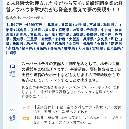
☆未経験大歓迎☆ふたりだから安心♪業績好調企業の経
営ノウハウを学びながら資金を蓄えて夢の実現を！！
株式会社スーパーホテル
1150万円～4999万円
北海道 / 青森県 / 岩手県 / 宮城県 / 秋田県 / 山
形県 / 福島県 / 茨城県 / 栃木県 / 群馬県 / 埼玉県 / 千葉県 / 東京都 / 神奈
川県 / 新潟県 / 富山県 / 石川県 / 福井県 / 山梨県 / 長野県 / 岐阜県 / 静岡
県 / 愛知県 / 三重県 / 滋賀県 / 京都府 / 大阪府 / 兵庫県 / 奈良県 / 和歌山
県 / 鳥取県 / 島根県 / 岡山県 / 広島県 / 山口県 / 徳島県 / 香川県 / 愛媛県
/ 高知県 / 福岡県 / 佐賀県 / 長崎県 / 熊本県 / 大分県 / 宮崎県 / 鹿児島県 /
沖縄県
スーパーホテルの支配人・副支配人として、ホテル１棟
の運営をご担当頂きます。 事前研修、専任担当者による
仕事
実務や運営のサポートなどもありますので未経験からで
内容
も安心してチャレンジすることが出来ます。
あなたの夢を実現させるチャンスが《スーパーホテル》にあ
ります！ ・京都や伊豆高原などにペンションを建てたい ・吉
祥寺や二子玉…
【必須要件】 下記、全てを満たす方 ●男女ペア・女女
必須
ペア・男男ペア・親子ペアであるこ…
応募
【歓迎】※尚可 ホテル業界はもちろんのこと、ブライ
歓迎
資格
ダル、アミューズメント業界や、…