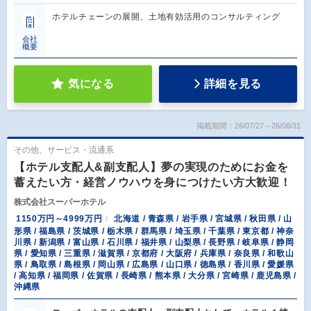
ホテルチェーンの展開、土地有効活用のコンサルティング
会社
概要
気になる
詳細を見る
掲載期間：26/07/27～26/08/31
その他、サービス・流通系
【ホテル支配人&副支配人】夢の実現のためにお金を
蓄えたい方・経営ノウハウを身につけたい方大歓迎！
株式会社スーパーホテル
1150万円～4999万円
北海道 / 青森県 / 岩手県 / 宮城県 / 秋田県 / 山
形県 / 福島県 / 茨城県 / 栃木県 / 群馬県 / 埼玉県 / 千葉県 / 東京都 / 神奈
川県 / 新潟県 / 富山県 / 石川県 / 福井県 / 山梨県 / 長野県 / 岐阜県 / 静岡
県 / 愛知県 / 三重県 / 滋賀県 / 京都府 / 大阪府 / 兵庫県 / 奈良県 / 和歌山
県 / 鳥取県 / 島根県 / 岡山県 / 広島県 / 山口県 / 徳島県 / 香川県 / 愛媛県
/ 高知県 / 福岡県 / 佐賀県 / 長崎県 / 熊本県 / 大分県 / 宮崎県 / 鹿児島県 /
沖縄県