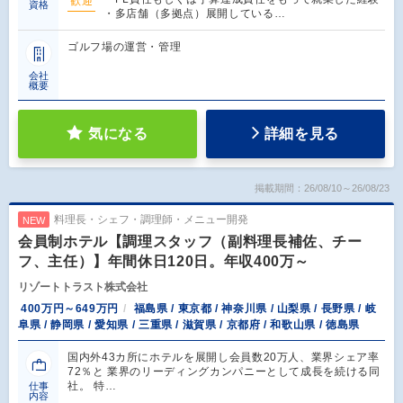
歓迎
資格
・多店舗（多拠点）展開している…
ゴルフ場の運営・管理
会社
概要
気になる
詳細を見る
掲載期間：26/08/10～26/08/23
料理長・シェフ・調理師・メニュー開発
NEW
会員制ホテル【調理スタッフ（副料理長補佐、チー
フ、主任）】年間休日120日。年収400万～
リゾートトラスト株式会社
400万円～649万円
福島県 / 東京都 / 神奈川県 / 山梨県 / 長野県 / 岐
阜県 / 静岡県 / 愛知県 / 三重県 / 滋賀県 / 京都府 / 和歌山県 / 徳島県
国内外43カ所にホテルを展開し会員数20万人、業界シェア率
72％と 業界のリーディングカンパニーとして成長を続ける同
社。 特…
仕事
内容