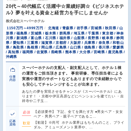
20代～40代幅広く活躍中☆業績好調☆《ビジネスホテ
ル》夢を叶える資金と経営力を手にしませんか
株式会社スーパーホテル
1150万円～4999万円
北海道 / 青森県 / 岩手県 / 宮城県 / 秋田県 / 山
形県 / 福島県 / 茨城県 / 栃木県 / 群馬県 / 埼玉県 / 千葉県 / 東京都 / 神奈
川県 / 新潟県 / 富山県 / 石川県 / 福井県 / 山梨県 / 長野県 / 岐阜県 / 静岡
県 / 愛知県 / 三重県 / 滋賀県 / 京都府 / 大阪府 / 兵庫県 / 奈良県 / 和歌山
県 / 鳥取県 / 島根県 / 岡山県 / 広島県 / 山口県 / 徳島県 / 香川県 / 愛媛県
/ 高知県 / 福岡県 / 佐賀県 / 長崎県 / 熊本県 / 大分県 / 宮崎県 / 鹿児島県 /
沖縄県
スーパーホテルの支配人・副支配人として、ホテル１棟
の運営をご担当頂きます。 事前研修、専任担当者による
仕事
実務や運営のサポートなどもありますので未経験からで
内容
も安心してチャレンジすることが出来ます。
あなたの夢を実現させるチャンスが《スーパーホテル》にあ
ります！ ・京都や伊豆高原などにペンションを建てたい ・吉
祥寺や二子玉…
【必須要件】 下記、全てを満たす方 ●男女ペア・女女
必須
ペア・男男ペア・親子ペアであるこ…
応募
【歓迎】※尚可 ホテル業界はもちろんのこと、ブライ
歓迎
資格
ダル、アミューズメント業界や、…