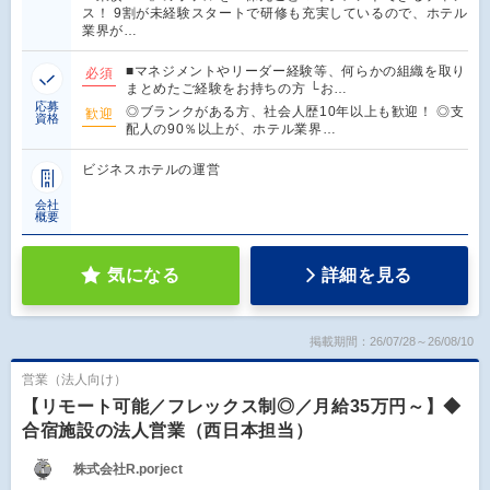
ス！ 9割が未経験スタートで研修も充実しているので、ホテル
業界が…
■マネジメントやリーダー経験等、何らかの組織を取り
必須
まとめたご経験をお持ちの方 └お…
応募
◎ブランクがある方、社会人歴10年以上も歓迎！ ◎支
歓迎
資格
配人の90％以上が、ホテル業界…
ビジネスホテルの運営
会社
概要
気になる
詳細を見る
掲載期間：26/07/28～26/08/10
営業（法人向け）
【リモート可能／フレックス制◎／月給35万円～】◆
合宿施設の法人営業（西日本担当）
株式会社R.porject