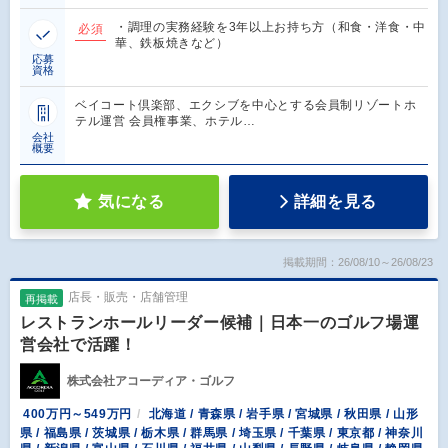
・調理の実務経験を3年以上お持ち方（和食・洋食・中
必須
華、鉄板焼きなど）
応募
資格
ベイコート倶楽部、エクシブを中心とする会員制リゾートホ
テル運営 会員権事業、ホテル…
会社
概要
気になる
詳細を見る
掲載期間：26/08/10～26/08/23
店長・販売・店舗管理
再掲載
レストランホールリーダー候補｜日本一のゴルフ場運
営会社で活躍！
株式会社アコーディア・ゴルフ
400万円～549万円
北海道 / 青森県 / 岩手県 / 宮城県 / 秋田県 / 山形
県 / 福島県 / 茨城県 / 栃木県 / 群馬県 / 埼玉県 / 千葉県 / 東京都 / 神奈川