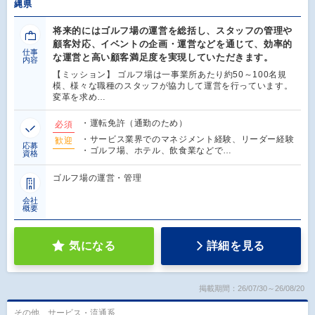
縄県
将来的にはゴルフ場の運営を総括し、スタッフの管理や
顧客対応、イベントの企画・運営などを通じて、効率的
仕事
な運営と高い顧客満足度を実現していただきます。
内容
【ミッション】 ゴルフ場は一事業所あたり約50～100名規
模、様々な職種のスタッフが協力して運営を行っています。
変革を求め…
・運転免許（通勤のため）
必須
・サービス業界でのマネジメント経験、リーダー経験
歓迎
応募
・ゴルフ場、ホテル、飲食業などで…
資格
ゴルフ場の運営・管理
会社
概要
気になる
詳細を見る
掲載期間：26/07/30～26/08/20
その他、サービス・流通系