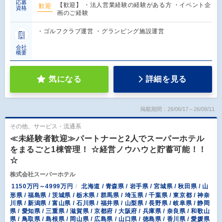
応募
【歓迎】 ・法人営業経験の経験がある方 ・イベント企
歓迎
資格
画のご経験
・ゴルフクラブ運営 ・グランピング施設運営
会社
概要
気になる
詳細を見る
掲載期間：26/06/17～26/08/11
その他、サービス・流通系
≪未経験者歓迎≫パートナーと2人でスーパーホテル
をまるごと1棟管理！ ☆経営ノウハウと貯蓄可能！！
☆
株式会社スーパーホテル
1150万円～4999万円
北海道 / 青森県 / 岩手県 / 宮城県 / 秋田県 / 山
形県 / 福島県 / 茨城県 / 栃木県 / 群馬県 / 埼玉県 / 千葉県 / 東京都 / 神奈
川県 / 新潟県 / 富山県 / 石川県 / 福井県 / 山梨県 / 長野県 / 岐阜県 / 静岡
県 / 愛知県 / 三重県 / 滋賀県 / 京都府 / 大阪府 / 兵庫県 / 奈良県 / 和歌山
県 / 鳥取県 / 島根県 / 岡山県 / 広島県 / 山口県 / 徳島県 / 香川県 / 愛媛県