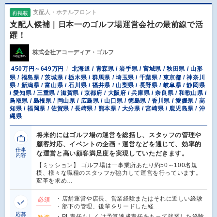
支配人・ホテルフロント
再掲載
支配人候補｜日本一のゴルフ場運営会社の最前線で活
躍！
株式会社アコーディア・ゴルフ
450万円～649万円
北海道 / 青森県 / 岩手県 / 宮城県 / 秋田県 / 山形
県 / 福島県 / 茨城県 / 栃木県 / 群馬県 / 埼玉県 / 千葉県 / 東京都 / 神奈川
県 / 新潟県 / 富山県 / 石川県 / 福井県 / 山梨県 / 長野県 / 岐阜県 / 静岡県
/ 愛知県 / 三重県 / 滋賀県 / 京都府 / 大阪府 / 兵庫県 / 奈良県 / 和歌山県 /
鳥取県 / 島根県 / 岡山県 / 広島県 / 山口県 / 徳島県 / 香川県 / 愛媛県 / 高
知県 / 福岡県 / 佐賀県 / 長崎県 / 熊本県 / 大分県 / 宮崎県 / 鹿児島県 / 沖
縄県
将来的にはゴルフ場の運営を総括し、スタッフの管理や
顧客対応、イベントの企画・運営などを通じて、効率的
仕事
な運営と高い顧客満足度を実現していただきます。
内容
【ミッション】 ゴルフ場は一事業所あたり約50～100名規
模、様々な職種のスタッフが協力して運営を行っています。
変革を求め…
・店舗運営や店長、営業経験またはそれに近しい経験
必須
・部下の管理、後輩をリードした経…
応募
・PL責任もしくは予算達成責任をもって就業した経験