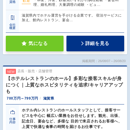
歓迎
資格
理、婚礼料理、大量調理の経験 ・ビュ…
滋賀県内でホテル運営を手がける企業です。 宿泊サービスに
加え、館内レストラン、宴会…
会社
概要
気になる
詳細を見る
掲載期間：26/08/07～26/08/20
店長・販売・店舗管理
NEW
【ホテルレストランのホール】多彩な接客スキルが身
につく｜上質なホスピタリティを追求/キャリアアップ
も
700万円～799万円
滋賀県
ホテル内レストランのホールスタッフとして、接客サー
ビスを中心に 幅広い業務をお任せします。観光、出張、
仕事
記念日、宴会など、多様な 目的で来店されるお客様へ、
内容
上質で快適な食事の時間を届けるお仕事です。