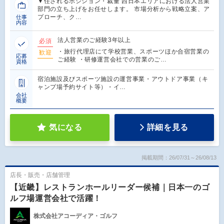
▼任されるポジション・裁量 西日本エリアにおける法人営業
部門の立ち上げをお任せします。 市場分析から戦略立案、ア
プローチ、ク…
仕事
内容
法人営業のご経験3年以上
必須
・旅行代理店にて学校営業、スポーツほか合宿営業の
歓迎
応募
ご経験 ・研修運営会社での営業のご…
資格
宿泊施設及びスポーツ施設の運営事業・アウトドア事業（キ
ャンプ場予約サイト等）・イ…
会社
概要
気になる
詳細を見る
掲載期間：26/07/31～26/08/13
店長・販売・店舗管理
【近畿】レストランホールリーダー候補｜日本一のゴ
ルフ場運営会社で活躍！
株式会社アコーディア・ゴルフ