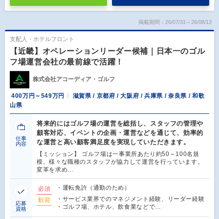
掲載期間：26/07/31～26/08/13
支配人・ホテルフロント
【近畿】オペレーションリーダー候補｜日本一のゴル
フ場運営会社の最前線で活躍！
株式会社アコーディア・ゴルフ
400万円～549万円
滋賀県 / 京都府 / 大阪府 / 兵庫県 / 奈良県 / 和歌
山県
将来的にはゴルフ場の運営を総括し、スタッフの管理や
顧客対応、イベントの企画・運営などを通じて、効率的
仕事
な運営と高い顧客満足度を実現していただきます。
内容
【ミッション】 ゴルフ場は一事業所あたり約50～100名規
模、様々な職種のスタッフが協力して運営を行っています。
変革を求め…
・運転免許（通勤のため）
必須
・サービス業界でのマネジメント経験、リーダー経験
歓迎
応募
・ゴルフ場、ホテル、飲食業などで…
資格