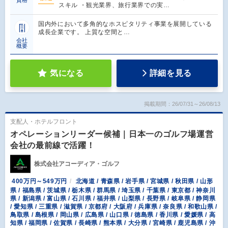
資格
スキル ・観光業界、旅行業界での実…
国内外において多角的なホスピタリティ事業を展開している
成長企業です。 上質な空間と…
会社
概要
気になる
詳細を見る
掲載期間：26/07/31～26/08/13
支配人・ホテルフロント
オペレーションリーダー候補｜日本一のゴルフ場運営
会社の最前線で活躍！
株式会社アコーディア・ゴルフ
400万円～549万円
北海道 / 青森県 / 岩手県 / 宮城県 / 秋田県 / 山形
県 / 福島県 / 茨城県 / 栃木県 / 群馬県 / 埼玉県 / 千葉県 / 東京都 / 神奈川
県 / 新潟県 / 富山県 / 石川県 / 福井県 / 山梨県 / 長野県 / 岐阜県 / 静岡県
/ 愛知県 / 三重県 / 滋賀県 / 京都府 / 大阪府 / 兵庫県 / 奈良県 / 和歌山県 /
鳥取県 / 島根県 / 岡山県 / 広島県 / 山口県 / 徳島県 / 香川県 / 愛媛県 / 高
知県 / 福岡県 / 佐賀県 / 長崎県 / 熊本県 / 大分県 / 宮崎県 / 鹿児島県 / 沖