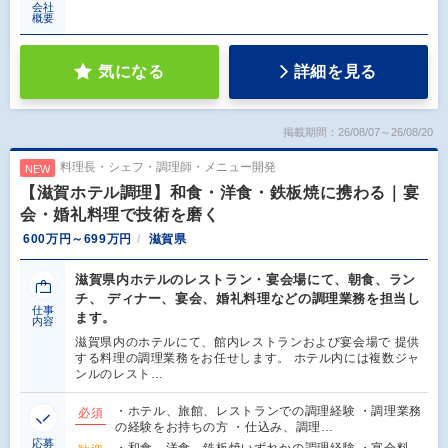
会社
概要
気になる
詳細を見る
掲載期間：26/08/07～26/08/20
料理長・シェフ・調理師・メニュー開発
NEW
【滋賀ホテル調理】和食・洋食・鉄板焼に携わる｜宴
会・婚礼料理で技術を磨く
600万円～699万円
滋賀県
滋賀県内ホテルのレストラン・宴会場にて、朝食、ラン
チ、 ディナー、宴会、婚礼料理などの調理業務を担当し
仕事
ます。
内容
滋賀県内のホテルにて、館内レストランおよび宴会場で 提供
する料理の調理業務をお任せします。 ホテル内には複数ジャ
ンルのレスト…
・ホテル、旅館、レストランでの調理経験 ・調理業務
必須
の経験をお持ちの方 ・仕込み、調理…
応募
・和食、洋食、鉄板焼いずれかの調理経験 ・宴会料