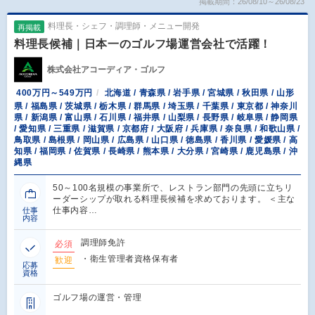
掲載期間：26/08/10～26/08/23
料理長・シェフ・調理師・メニュー開発
再掲載
料理長候補｜日本一のゴルフ場運営会社で活躍！
株式会社アコーディア・ゴルフ
400万円～549万円
北海道 / 青森県 / 岩手県 / 宮城県 / 秋田県 / 山形
県 / 福島県 / 茨城県 / 栃木県 / 群馬県 / 埼玉県 / 千葉県 / 東京都 / 神奈川
県 / 新潟県 / 富山県 / 石川県 / 福井県 / 山梨県 / 長野県 / 岐阜県 / 静岡県
/ 愛知県 / 三重県 / 滋賀県 / 京都府 / 大阪府 / 兵庫県 / 奈良県 / 和歌山県 /
鳥取県 / 島根県 / 岡山県 / 広島県 / 山口県 / 徳島県 / 香川県 / 愛媛県 / 高
知県 / 福岡県 / 佐賀県 / 長崎県 / 熊本県 / 大分県 / 宮崎県 / 鹿児島県 / 沖
縄県
50～100名規模の事業所で、レストラン部門の先頭に立ちリ
ーダーシップが取れる料理長候補を求めております。 ＜主な
仕事内容…
仕事
内容
調理師免許
必須
・衛生管理者資格保有者
歓迎
応募
資格
ゴルフ場の運営・管理