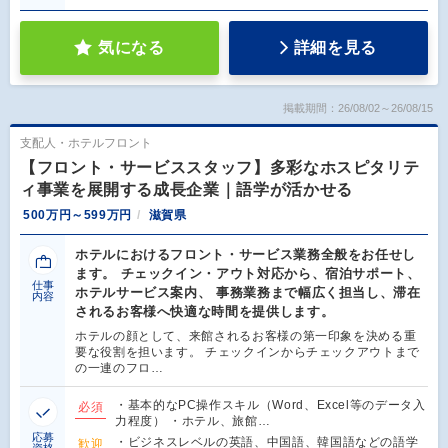
気になる
詳細を見る
掲載期間：26/08/02～26/08/15
支配人・ホテルフロント
【フロント・サービススタッフ】多彩なホスピタリテ
ィ事業を展開する成長企業｜語学が活かせる
500万円～599万円
滋賀県
ホテルにおけるフロント・サービス業務全般をお任せし
ます。 チェックイン・アウト対応から、宿泊サポート、
仕事
ホテルサービス案内、 事務業務まで幅広く担当し、滞在
内容
されるお客様へ快適な時間を提供します。
ホテルの顔として、来館されるお客様の第一印象を決める重
要な役割を担います。 チェックインからチェックアウトまで
の一連のフロ…
・基本的なPC操作スキル（Word、Excel等のデータ入
必須
力程度） ・ホテル、旅館…
応募
・ビジネスレベルの英語、中国語、韓国語などの語学
歓迎