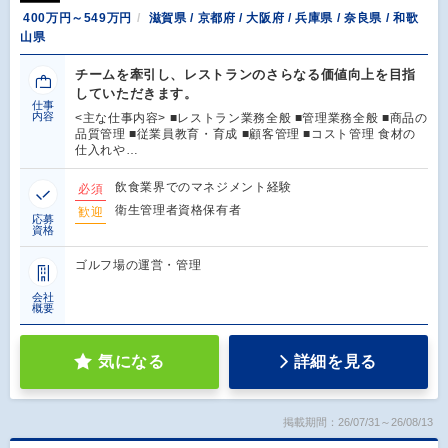
400万円～549万円
滋賀県 / 京都府 / 大阪府 / 兵庫県 / 奈良県 / 和歌
山県
チームを牽引し、レストランのさらなる価値向上を目指
していただきます。
仕事
内容
<主な仕事内容> ■レストラン業務全般 ■管理業務全般 ■商品の
品質管理 ■従業員教育・育成 ■顧客管理 ■コスト管理 食材の
仕入れや…
飲食業界でのマネジメント経験
必須
衛生管理者資格保有者
歓迎
応募
資格
ゴルフ場の運営・管理
会社
概要
気になる
詳細を見る
掲載期間：26/07/31～26/08/13