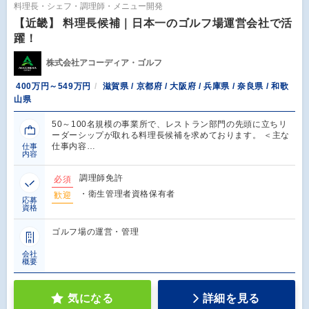
料理長・シェフ・調理師・メニュー開発
【近畿】 料理長候補｜日本一のゴルフ場運営会社で活
躍！
株式会社アコーディア・ゴルフ
400万円～549万円
滋賀県 / 京都府 / 大阪府 / 兵庫県 / 奈良県 / 和歌
山県
50～100名規模の事業所で、レストラン部門の先頭に立ちリ
ーダーシップが取れる料理長候補を求めております。 ＜主な
仕事内容…
仕事
内容
調理師免許
必須
・衛生管理者資格保有者
歓迎
応募
資格
ゴルフ場の運営・管理
会社
概要
気になる
詳細を見る