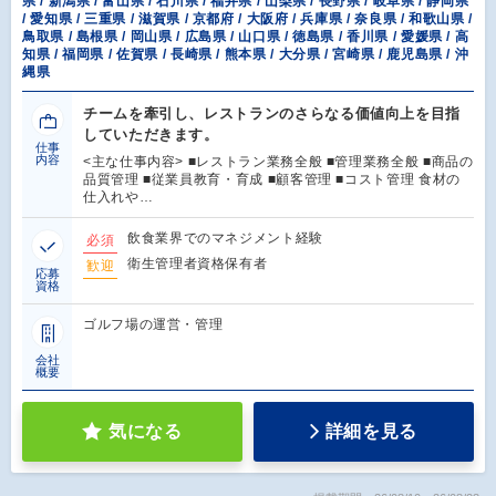
県 / 新潟県 / 富山県 / 石川県 / 福井県 / 山梨県 / 長野県 / 岐阜県 / 静岡県
/ 愛知県 / 三重県 / 滋賀県 / 京都府 / 大阪府 / 兵庫県 / 奈良県 / 和歌山県 /
鳥取県 / 島根県 / 岡山県 / 広島県 / 山口県 / 徳島県 / 香川県 / 愛媛県 / 高
知県 / 福岡県 / 佐賀県 / 長崎県 / 熊本県 / 大分県 / 宮崎県 / 鹿児島県 / 沖
縄県
チームを牽引し、レストランのさらなる価値向上を目指
していただきます。
仕事
内容
<主な仕事内容> ■レストラン業務全般 ■管理業務全般 ■商品の
品質管理 ■従業員教育・育成 ■顧客管理 ■コスト管理 食材の
仕入れや…
飲食業界でのマネジメント経験
必須
衛生管理者資格保有者
歓迎
応募
資格
ゴルフ場の運営・管理
会社
概要
気になる
詳細を見る