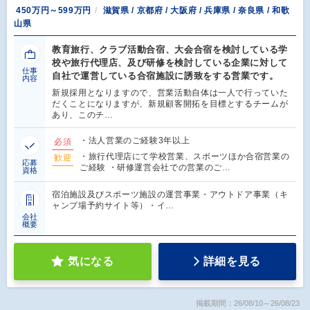
450万円～599万円
滋賀県 / 京都府 / 大阪府 / 兵庫県 / 奈良県 / 和歌
山県
教育旅行、クラブ活動合宿、大会合宿を検討している学
校や旅行代理店、及び研修を検討している企業に対して
仕事
自社で運営している合宿施設に誘致をする営業です。
内容
新規採用となりますので、営業活動自体は一人で行っていた
だくことになりますが、新規顧客開拓を目標とするチームが
あり、このチ…
・法人営業のご経験3年以上
必須
・旅行代理店にて学校営業、スポーツほか合宿営業の
歓迎
応募
ご経験 ・研修運営会社での営業のご…
資格
宿泊施設及びスポーツ施設の運営事業・アウトドア事業（キ
ャンプ場予約サイト等）・イ…
会社
概要
気になる
詳細を見る
掲載期間：26/08/10～26/08/23