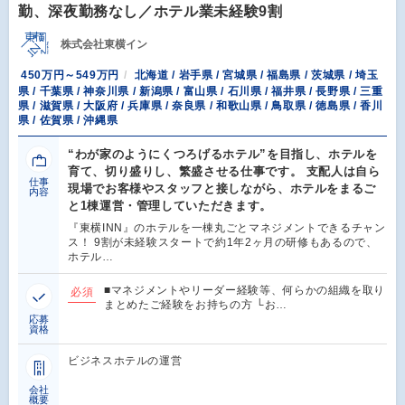
勤、深夜勤務なし／ホテル業未経験9割
株式会社東横イン
450万円～549万円
北海道 / 岩手県 / 宮城県 / 福島県 / 茨城県 / 埼玉
県 / 千葉県 / 神奈川県 / 新潟県 / 富山県 / 石川県 / 福井県 / 長野県 / 三重
県 / 滋賀県 / 大阪府 / 兵庫県 / 奈良県 / 和歌山県 / 鳥取県 / 徳島県 / 香川
県 / 佐賀県 / 沖縄県
“わが家のようにくつろげるホテル”を目指し、ホテルを
育て、切り盛りし、繁盛させる仕事です。 支配人は自ら
仕事
現場でお客様やスタッフと接しながら、ホテルをまるご
内容
と1棟運営・管理していただきます。
『東横INN』のホテルを一棟丸ごとマネジメントできるチャン
ス！ 9割が未経験スタートで約1年2ヶ月の研修もあるので、
ホテル…
■マネジメントやリーダー経験等、何らかの組織を取り
必須
まとめたご経験をお持ちの方 └お…
応募
資格
ビジネスホテルの運営
会社
概要