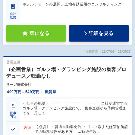
ホテルチェーンの展開、土地有効活用のコンサルティング
会社
概要
気になる
詳細を見る
掲載期間：26/07/03～26/08/27
営業企画
（企画営業）ゴルフ場・グランピング施設の集客プロ
デュース／転勤なし
サーガ株式会社
400万円～549万円
滋賀県
＜仕事の概要＞ ￣￣￣￣￣￣￣￣￣￣￣￣￣ 当社が運営する
ゴルフ場・グランピング施設にて、 集客企画から予約管理ま
でを一貫して…
仕事
内容
【必須】 ・普通自動車免許 ・ゴルフ場または宿泊施設
必須
での勤務経験がある方 →勤続年数…