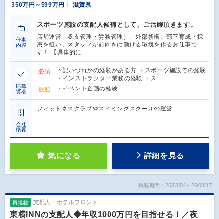
350万円～599万円
滋賀県
スポーツ施設の支配人候補として、ご活躍頂きます。
店舗運営（収支管理・労務管理）、外部折衝、部下育成・採
仕事
用を担い、スタッフが前向きに働ける環境を作るお仕事で
内容
す！ 【具体的に…
下記いづれかの経験がある方 ・スポーツ施設での経験
必須
・インストラクター業務の経験 ・ス…
応募
・イベント企画の経験
歓迎
資格
フィットネスクラブやスイミングスクールの運営
会社
概要
気になる
詳細を見る
掲載期間：26/08/04～26/08/17
支配人・ホテルフロント
再掲載
東横INNの支配人◆年収1000万円を目指せる！／夜