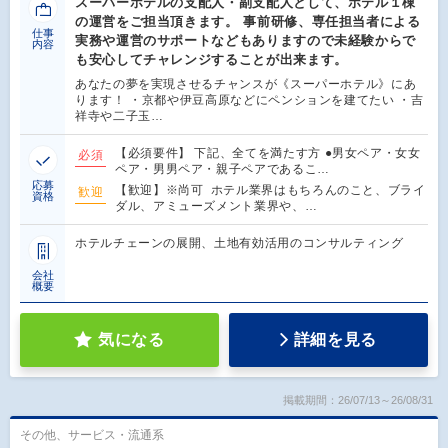
スーパーホテルの支配人・副支配人として、ホテル１棟
の運営をご担当頂きます。 事前研修、専任担当者による
仕事
実務や運営のサポートなどもありますので未経験からで
内容
も安心してチャレンジすることが出来ます。
あなたの夢を実現させるチャンスが《スーパーホテル》にあ
ります！ ・京都や伊豆高原などにペンションを建てたい ・吉
祥寺や二子玉…
【必須要件】 下記、全てを満たす方 ●男女ペア・女女
必須
ペア・男男ペア・親子ペアであるこ…
応募
【歓迎】※尚可 ホテル業界はもちろんのこと、ブライ
歓迎
資格
ダル、アミューズメント業界や、…
ホテルチェーンの展開、土地有効活用のコンサルティング
会社
概要
気になる
詳細を見る
掲載期間：26/07/13～26/08/31
その他、サービス・流通系