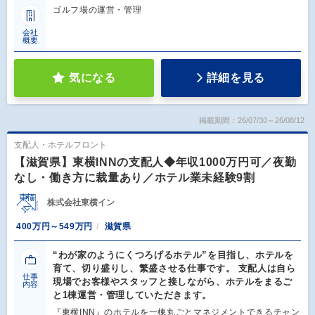
ゴルフ場の運営・管理
会社
概要
気になる
詳細を見る
掲載期間：26/07/30～26/08/12
支配人・ホテルフロント
【滋賀県】東横INNの支配人◆年収1000万円可／夜勤
なし・働き方に裁量あり／ホテル業未経験9割
株式会社東横イン
400万円～549万円
滋賀県
“わが家のようにくつろげるホテル”を目指し、ホテルを
育て、切り盛りし、繁盛させる仕事です。 支配人は自ら
仕事
現場でお客様やスタッフと接しながら、ホテルをまるご
内容
と1棟運営・管理していただきます。
『東横INN』のホテルを一棟丸ごとマネジメントできるチャン