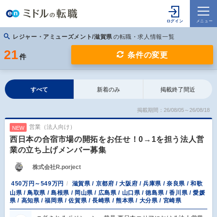
レジャー・アミューズメント/滋賀県
の転職・求人情報一覧
21
条件の変更
件
すべて
新着のみ
掲載終了間近
掲載期間：26/08/05～26/08/18
営業（法人向け）
NEW
西日本の合宿市場の開拓をお任せ！0→1を担う法人営
業の立ち上げメンバー募集
株式会社R.porject
450万円～549万円
滋賀県 / 京都府 / 大阪府 / 兵庫県 / 奈良県 / 和歌
山県 / 鳥取県 / 島根県 / 岡山県 / 広島県 / 山口県 / 徳島県 / 香川県 / 愛媛
県 / 高知県 / 福岡県 / 佐賀県 / 長崎県 / 熊本県 / 大分県 / 宮崎県