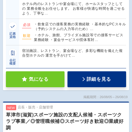
ホテル内のレストランや宴会場にて、ホールスタッフとして
の 業務全般をお任せします。 お客様が快適な時間を過ごせる
よう、丁寧な…
・飲食店での接客業務の実務経験 ・基本的なPCスキル
必須
（予約システムの入力等のため）…
応募
・ホテル、旅館、ブライダル施設等での接客サービス
歓迎
資格
業務経験 ・宴会サービスや団体客対…
宿泊施設、レストラン、宴会場など、多彩な機能を備えた複
合型ホテルの 運営を手がけて…
会社
概要
気になる
詳細を見る
掲載期間：26/08/05～26/08/19
店長・販売・店舗管理
NEW
草津市(滋賀)スポーツ施設の支配人候補・スポーツク
ラブ事業／◎管理職候補◎スポーツ好き歓迎◎業績好
調