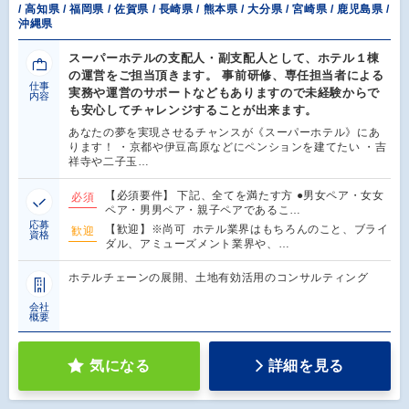
/ 高知県 / 福岡県 / 佐賀県 / 長崎県 / 熊本県 / 大分県 / 宮崎県 / 鹿児島県 /
沖縄県
スーパーホテルの支配人・副支配人として、ホテル１棟
の運営をご担当頂きます。 事前研修、専任担当者による
仕事
実務や運営のサポートなどもありますので未経験からで
内容
も安心してチャレンジすることが出来ます。
あなたの夢を実現させるチャンスが《スーパーホテル》にあ
ります！ ・京都や伊豆高原などにペンションを建てたい ・吉
祥寺や二子玉…
【必須要件】 下記、全てを満たす方 ●男女ペア・女女
必須
ペア・男男ペア・親子ペアであるこ…
応募
【歓迎】※尚可 ホテル業界はもちろんのこと、ブライ
歓迎
資格
ダル、アミューズメント業界や、…
ホテルチェーンの展開、土地有効活用のコンサルティング
会社
概要
気になる
詳細を見る