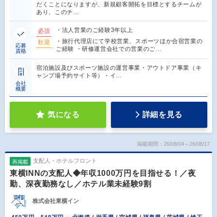
だくことになりますが、新規顧客開拓を目標とするチームが
あり、このチ…
・法人営業のご経験3年以上
必須
・旅行代理店にて学校営業、スポーツほか合宿営業の
歓迎
応募
ご経験 ・研修運営会社での営業のご…
資格
宿泊施設及びスポーツ施設の運営事業・アウトドア事業（キ
ャンプ場予約サイト等）・イ…
会社
概要
気になる
詳細を見る
掲載期間：26/08/04～26/08/17
支配人・ホテルフロント
再掲載
東横INNの支配人◆年収1000万円を目指せる！／夜
勤、深夜勤務なし／ホテル業未経験9割
株式会社東横イン