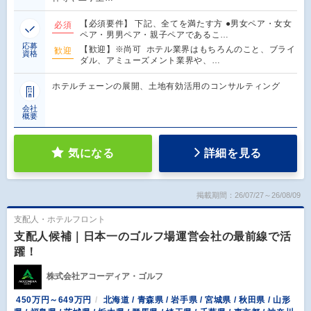
【必須要件】 下記、全てを満たす方 ●男女ペア・女女
必須
ペア・男男ペア・親子ペアであるこ…
応募
【歓迎】※尚可 ホテル業界はもちろんのこと、ブライ
歓迎
資格
ダル、アミューズメント業界や、…
ホテルチェーンの展開、土地有効活用のコンサルティング
会社
概要
気になる
詳細を見る
掲載期間：26/07/27～26/08/09
支配人・ホテルフロント
支配人候補｜日本一のゴルフ場運営会社の最前線で活
躍！
株式会社アコーディア・ゴルフ
450万円～649万円
北海道 / 青森県 / 岩手県 / 宮城県 / 秋田県 / 山形