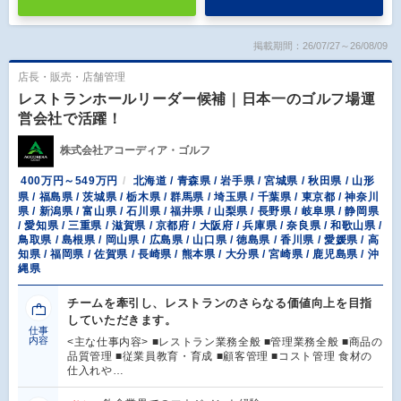
掲載期間：26/07/27～26/08/09
店長・販売・店舗管理
レストランホールリーダー候補｜日本一のゴルフ場運
営会社で活躍！
株式会社アコーディア・ゴルフ
400万円～549万円
北海道 / 青森県 / 岩手県 / 宮城県 / 秋田県 / 山形
県 / 福島県 / 茨城県 / 栃木県 / 群馬県 / 埼玉県 / 千葉県 / 東京都 / 神奈川
県 / 新潟県 / 富山県 / 石川県 / 福井県 / 山梨県 / 長野県 / 岐阜県 / 静岡県
/ 愛知県 / 三重県 / 滋賀県 / 京都府 / 大阪府 / 兵庫県 / 奈良県 / 和歌山県 /
鳥取県 / 島根県 / 岡山県 / 広島県 / 山口県 / 徳島県 / 香川県 / 愛媛県 / 高
知県 / 福岡県 / 佐賀県 / 長崎県 / 熊本県 / 大分県 / 宮崎県 / 鹿児島県 / 沖
縄県
チームを牽引し、レストランのさらなる価値向上を目指
していただきます。
仕事
内容
<主な仕事内容> ■レストラン業務全般 ■管理業務全般 ■商品の
品質管理 ■従業員教育・育成 ■顧客管理 ■コスト管理 食材の
仕入れや…