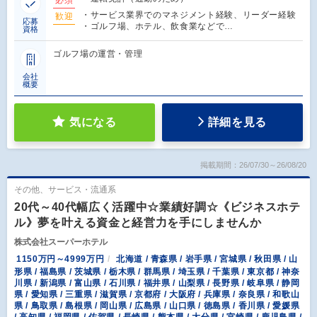
・サービス業界でのマネジメント経験、リーダー経験
歓迎
応募
・ゴルフ場、ホテル、飲食業などで…
資格
ゴルフ場の運営・管理
会社
概要
気になる
詳細を見る
掲載期間：26/07/30～26/08/20
その他、サービス・流通系
20代～40代幅広く活躍中☆業績好調☆《ビジネスホテ
ル》夢を叶える資金と経営力を手にしませんか
株式会社スーパーホテル
1150万円～4999万円
北海道 / 青森県 / 岩手県 / 宮城県 / 秋田県 / 山
形県 / 福島県 / 茨城県 / 栃木県 / 群馬県 / 埼玉県 / 千葉県 / 東京都 / 神奈
川県 / 新潟県 / 富山県 / 石川県 / 福井県 / 山梨県 / 長野県 / 岐阜県 / 静岡
県 / 愛知県 / 三重県 / 滋賀県 / 京都府 / 大阪府 / 兵庫県 / 奈良県 / 和歌山
県 / 鳥取県 / 島根県 / 岡山県 / 広島県 / 山口県 / 徳島県 / 香川県 / 愛媛県