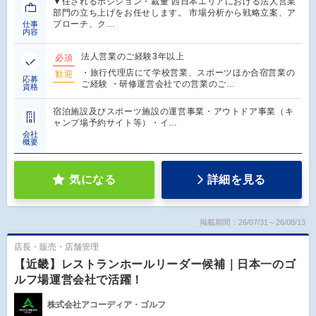
▼任されるポジション・裁量 西日本エリアにおける法人営業
部門の立ち上げをお任せします。 市場分析から戦略立案、ア
プローチ、ク…
仕事
内容
法人営業のご経験3年以上
必須
・旅行代理店にて学校営業、スポーツほか合宿営業の
歓迎
応募
ご経験 ・研修運営会社での営業のご…
資格
宿泊施設及びスポーツ施設の運営事業・アウトドア事業（キ
ャンプ場予約サイト等）・イ…
会社
概要
気になる
詳細を見る
掲載期間：26/07/31～26/08/13
店長・販売・店舗管理
【近畿】レストランホールリーダー候補｜日本一のゴ
ルフ場運営会社で活躍！
株式会社アコーディア・ゴルフ