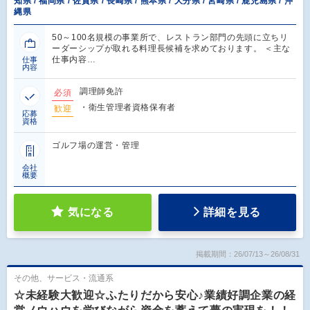
知県 / 福岡県 / 佐賀県 / 長崎県 / 熊本県 / 大分県 / 宮崎県 / 鹿児島県 / 沖
縄県
50～100名規模の事業所で、レストラン部門の先頭に立ちリ
ーダーシップが取れる料理長候補を求めております。 ＜主な
仕事内容…
仕事
内容
調理師免許
必須
・衛生管理者資格保有者
歓迎
応募
資格
ゴルフ場の運営・管理
会社
概要
気になる
詳細を見る
掲載期間：26/07/13～26/08/31
その他、サービス・流通系
☆未経験大歓迎☆ふたりだから安心♪業績好調企業の経