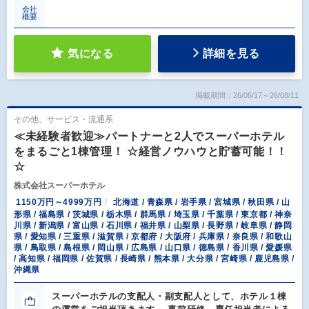
会社
概要
気になる
詳細を見る
掲載期間：26/06/17～26/08/11
その他、サービス・流通系
≪未経験者歓迎≫パートナーと2人でスーパーホテル
をまるごと1棟管理！ ☆経営ノウハウと貯蓄可能！！
☆
株式会社スーパーホテル
1150万円～4999万円
北海道 / 青森県 / 岩手県 / 宮城県 / 秋田県 / 山
形県 / 福島県 / 茨城県 / 栃木県 / 群馬県 / 埼玉県 / 千葉県 / 東京都 / 神奈
川県 / 新潟県 / 富山県 / 石川県 / 福井県 / 山梨県 / 長野県 / 岐阜県 / 静岡
県 / 愛知県 / 三重県 / 滋賀県 / 京都府 / 大阪府 / 兵庫県 / 奈良県 / 和歌山
県 / 鳥取県 / 島根県 / 岡山県 / 広島県 / 山口県 / 徳島県 / 香川県 / 愛媛県
/ 高知県 / 福岡県 / 佐賀県 / 長崎県 / 熊本県 / 大分県 / 宮崎県 / 鹿児島県 /
沖縄県
スーパーホテルの支配人・副支配人として、ホテル１棟