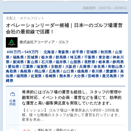
掲載期間：26/07/31～26/08/13
支配人・ホテルフロント
オペレーションリーダー候補｜日本一のゴルフ場運営
会社の最前線で活躍！
株式会社アコーディア・ゴルフ
400万円～549万円
北海道 / 青森県 / 岩手県 / 宮城県 / 秋田県 / 山形
県 / 福島県 / 茨城県 / 栃木県 / 群馬県 / 埼玉県 / 千葉県 / 東京都 / 神奈川
県 / 新潟県 / 富山県 / 石川県 / 福井県 / 山梨県 / 長野県 / 岐阜県 / 静岡県
/ 愛知県 / 三重県 / 滋賀県 / 京都府 / 大阪府 / 兵庫県 / 奈良県 / 和歌山県 /
鳥取県 / 島根県 / 岡山県 / 広島県 / 山口県 / 徳島県 / 香川県 / 愛媛県 / 高
知県 / 福岡県 / 佐賀県 / 長崎県 / 熊本県 / 大分県 / 宮崎県 / 鹿児島県 / 沖
縄県
将来的にはゴルフ場の運営を総括し、スタッフの管理や
顧客対応、イベントの企画・運営などを通じて、効率的
仕事
な運営と高い顧客満足度を実現していただきます。
内容
【ミッション】 ゴルフ場は一事業所あたり約50～100名規
模、様々な職種のスタッフが協力して運営を行っています。
変革を求め…
・運転免許（通勤のため）
必須