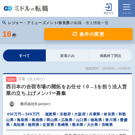
レジャー・アミューズメント/奈良県
の転職・求人情報一覧
16
条件の変更
件
すべて
新着のみ
掲載終了間近
掲載期間：26/08/05～26/08/18
営業（法人向け）
NEW
西日本の合宿市場の開拓をお任せ！0→1を担う法人営
業の立ち上げメンバー募集
株式会社R.porject
450万円～549万円
滋賀県 / 京都府 / 大阪府 / 兵庫県 / 奈良県 / 和歌
山県 / 鳥取県 / 島根県 / 岡山県 / 広島県 / 山口県 / 徳島県 / 香川県 / 愛媛
県 / 高知県 / 福岡県 / 佐賀県 / 長崎県 / 熊本県 / 大分県 / 宮崎県