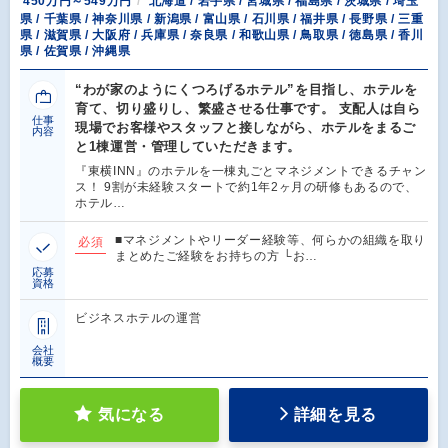
450万円～549万円
北海道 / 岩手県 / 宮城県 / 福島県 / 茨城県 / 埼玉
県 / 千葉県 / 神奈川県 / 新潟県 / 富山県 / 石川県 / 福井県 / 長野県 / 三重
県 / 滋賀県 / 大阪府 / 兵庫県 / 奈良県 / 和歌山県 / 鳥取県 / 徳島県 / 香川
県 / 佐賀県 / 沖縄県
“わが家のようにくつろげるホテル”を目指し、ホテルを
育て、切り盛りし、繁盛させる仕事です。 支配人は自ら
仕事
現場でお客様やスタッフと接しながら、ホテルをまるご
内容
と1棟運営・管理していただきます。
『東横INN』のホテルを一棟丸ごとマネジメントできるチャン
ス！ 9割が未経験スタートで約1年2ヶ月の研修もあるので、
ホテル…
■マネジメントやリーダー経験等、何らかの組織を取り
必須
まとめたご経験をお持ちの方 └お…
応募
資格
ビジネスホテルの運営
会社
概要
気になる
詳細を見る