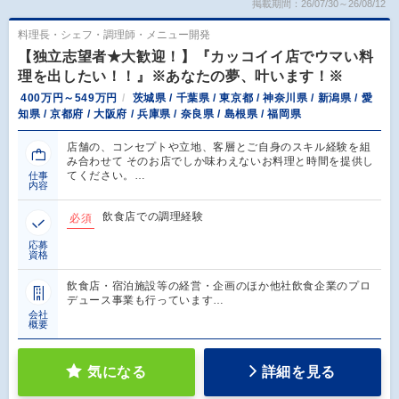
掲載期間：26/07/30～26/08/12
料理長・シェフ・調理師・メニュー開発
【独立志望者★大歓迎！】『カッコイイ店でウマい料
理を出したい！！』※あなたの夢、叶います！※
400万円～549万円
茨城県 / 千葉県 / 東京都 / 神奈川県 / 新潟県 / 愛
知県 / 京都府 / 大阪府 / 兵庫県 / 奈良県 / 島根県 / 福岡県
店舗の、コンセプトや立地、客層とご自身のスキル経験を組
み合わせて そのお店でしか味わえないお料理と時間を提供し
てください。…
仕事
内容
飲食店での調理経験
必須
応募
資格
飲食店・宿泊施設等の経営・企画のほか他社飲食企業のプロ
デュース事業も行っています…
会社
概要
気になる
詳細を見る