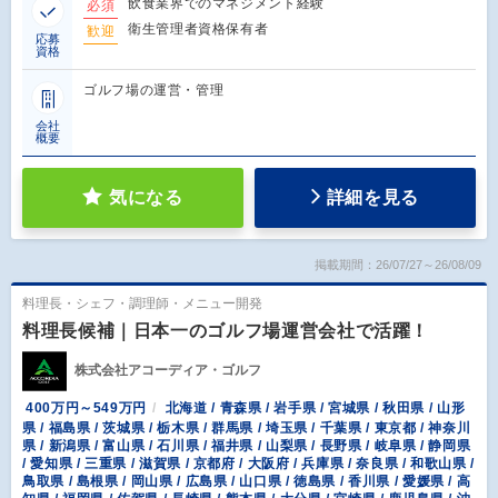
飲食業界でのマネジメント経験
必須
衛生管理者資格保有者
歓迎
応募
資格
ゴルフ場の運営・管理
会社
概要
気になる
詳細を見る
掲載期間：26/07/27～26/08/09
料理長・シェフ・調理師・メニュー開発
料理長候補｜日本一のゴルフ場運営会社で活躍！
株式会社アコーディア・ゴルフ
400万円～549万円
北海道 / 青森県 / 岩手県 / 宮城県 / 秋田県 / 山形
県 / 福島県 / 茨城県 / 栃木県 / 群馬県 / 埼玉県 / 千葉県 / 東京都 / 神奈川
県 / 新潟県 / 富山県 / 石川県 / 福井県 / 山梨県 / 長野県 / 岐阜県 / 静岡県
/ 愛知県 / 三重県 / 滋賀県 / 京都府 / 大阪府 / 兵庫県 / 奈良県 / 和歌山県 /
鳥取県 / 島根県 / 岡山県 / 広島県 / 山口県 / 徳島県 / 香川県 / 愛媛県 / 高