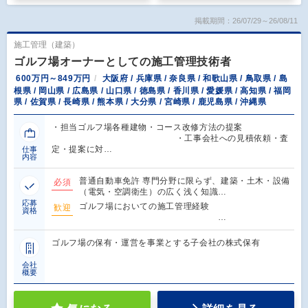
掲載期間：26/07/29～26/08/11
施工管理（建築）
ゴルフ場オーナーとしての施工管理技術者
600万円～849万円
大阪府 / 兵庫県 / 奈良県 / 和歌山県 / 鳥取県 / 島
根県 / 岡山県 / 広島県 / 山口県 / 徳島県 / 香川県 / 愛媛県 / 高知県 / 福岡
県 / 佐賀県 / 長崎県 / 熊本県 / 大分県 / 宮崎県 / 鹿児島県 / 沖縄県
・担当ゴルフ場各種建物・コース改修方法の提案
・工事会社への見積依頼・査
定・提案に対…
仕事
内容
普通自動車免許 専門分野に限らず、建築・土木・設備
必須
（電気・空調衛生）の広く浅く知識…
応募
ゴルフ場においての施工管理経験
歓迎
資格
…
ゴルフ場の保有・運営を事業とする子会社の株式保有
会社
概要