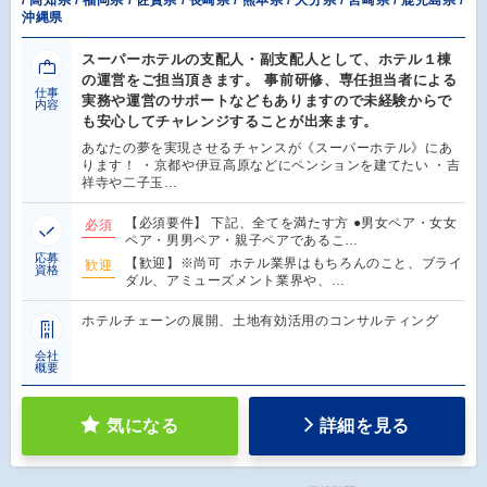
/ 高知県 / 福岡県 / 佐賀県 / 長崎県 / 熊本県 / 大分県 / 宮崎県 / 鹿児島県 /
沖縄県
スーパーホテルの支配人・副支配人として、ホテル１棟
の運営をご担当頂きます。 事前研修、専任担当者による
仕事
実務や運営のサポートなどもありますので未経験からで
内容
も安心してチャレンジすることが出来ます。
あなたの夢を実現させるチャンスが《スーパーホテル》にあ
ります！ ・京都や伊豆高原などにペンションを建てたい ・吉
祥寺や二子玉…
【必須要件】 下記、全てを満たす方 ●男女ペア・女女
必須
ペア・男男ペア・親子ペアであるこ…
応募
【歓迎】※尚可 ホテル業界はもちろんのこと、ブライ
歓迎
資格
ダル、アミューズメント業界や、…
ホテルチェーンの展開、土地有効活用のコンサルティング
会社
概要
気になる
詳細を見る