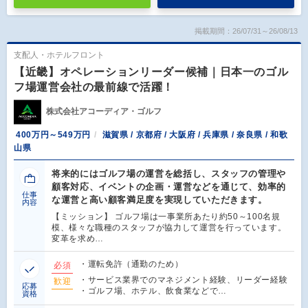
掲載期間：26/07/31～26/08/13
支配人・ホテルフロント
【近畿】オペレーションリーダー候補｜日本一のゴル
フ場運営会社の最前線で活躍！
株式会社アコーディア・ゴルフ
400万円～549万円
滋賀県 / 京都府 / 大阪府 / 兵庫県 / 奈良県 / 和歌
山県
将来的にはゴルフ場の運営を総括し、スタッフの管理や
顧客対応、イベントの企画・運営などを通じて、効率的
仕事
な運営と高い顧客満足度を実現していただきます。
内容
【ミッション】 ゴルフ場は一事業所あたり約50～100名規
模、様々な職種のスタッフが協力して運営を行っています。
変革を求め…
・運転免許（通勤のため）
必須
・サービス業界でのマネジメント経験、リーダー経験
歓迎
応募
・ゴルフ場、ホテル、飲食業などで…
資格