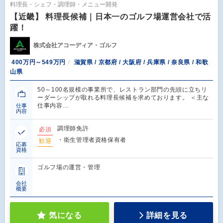
料理長・シェフ・調理師・メニュー開発
【近畿】 料理長候補｜日本一のゴルフ場運営会社で活
躍！
株式会社アコーディア・ゴルフ
400万円～549万円
滋賀県 / 京都府 / 大阪府 / 兵庫県 / 奈良県 / 和歌
山県
50～100名規模の事業所で、レストラン部門の先頭に立ちリ
ーダーシップが取れる料理長候補を求めております。 ＜主な
仕事内容…
仕事
内容
調理師免許
必須
・衛生管理者資格保有者
歓迎
応募
資格
ゴルフ場の運営・管理
会社
概要
気になる
詳細を見る