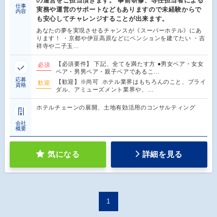
の運営をご担当頂きます。 事前研修、専任担当者による
仕事
実務や運営のサポートなどもありますので未経験からで
内容
も安心してチャレンジすることが出来ます。
あなたの夢を実現させるチャンスが《スーパーホテル》にあ
ります！ ・京都や伊豆高原などにペンションを建てたい ・吉
祥寺や二子玉…
【必須要件】 下記、全てを満たす方 ●男女ペア・女女
必須
ペア・男男ペア・親子ペアであるこ…
応募
【歓迎】※尚可 ホテル業界はもちろんのこと、ブライ
歓迎
資格
ダル、アミューズメント業界や、…
ホテルチェーンの展開、土地有効活用のコンサルティング
会社
概要
気になる
詳細を見る
1