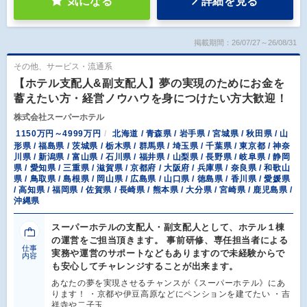
気になる
詳細を見る
掲載期間：26/07/27～26/08/31
その他、サービス・流通系
【ホテル支配人&副支配人】夢の実現のためにお金を
蓄えたい方・経営ノウハウを身につけたい方大歓迎！
株式会社スーパーホテル
1150万円～4999万円
北海道 / 青森県 / 岩手県 / 宮城県 / 秋田県 / 山
形県 / 福島県 / 茨城県 / 栃木県 / 群馬県 / 埼玉県 / 千葉県 / 東京都 / 神奈
川県 / 新潟県 / 富山県 / 石川県 / 福井県 / 山梨県 / 長野県 / 岐阜県 / 静岡
県 / 愛知県 / 三重県 / 滋賀県 / 京都府 / 大阪府 / 兵庫県 / 奈良県 / 和歌山
県 / 鳥取県 / 島根県 / 岡山県 / 広島県 / 山口県 / 徳島県 / 香川県 / 愛媛県
/ 高知県 / 福岡県 / 佐賀県 / 長崎県 / 熊本県 / 大分県 / 宮崎県 / 鹿児島県 /
沖縄県
スーパーホテルの支配人・副支配人として、ホテル１棟
の運営をご担当頂きます。 事前研修、専任担当者による
仕事
実務や運営のサポートなどもありますので未経験からで
内容
も安心してチャレンジすることが出来ます。
あなたの夢を実現させるチャンスが《スーパーホテル》にあ
ります！ ・京都や伊豆高原などにペンションを建てたい ・吉
祥寺や二子玉…