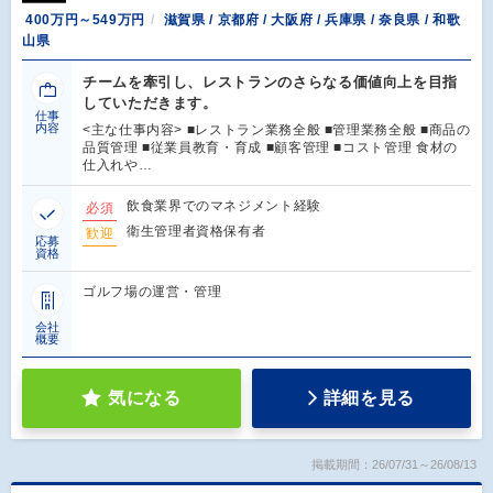
400万円～549万円
滋賀県 / 京都府 / 大阪府 / 兵庫県 / 奈良県 / 和歌
山県
チームを牽引し、レストランのさらなる価値向上を目指
していただきます。
仕事
内容
<主な仕事内容> ■レストラン業務全般 ■管理業務全般 ■商品の
品質管理 ■従業員教育・育成 ■顧客管理 ■コスト管理 食材の
仕入れや…
飲食業界でのマネジメント経験
必須
衛生管理者資格保有者
歓迎
応募
資格
ゴルフ場の運営・管理
会社
概要
気になる
詳細を見る
掲載期間：26/07/31～26/08/13