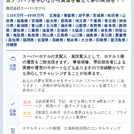
営ノウハウを学びながら資金を蓄えて夢の実現を！！
株式会社スーパーホテル
1150万円～4999万円
北海道 / 青森県 / 岩手県 / 宮城県 / 秋田県 / 山
形県 / 福島県 / 茨城県 / 栃木県 / 群馬県 / 埼玉県 / 千葉県 / 東京都 / 神奈
川県 / 新潟県 / 富山県 / 石川県 / 福井県 / 山梨県 / 長野県 / 岐阜県 / 静岡
県 / 愛知県 / 三重県 / 滋賀県 / 京都府 / 大阪府 / 兵庫県 / 奈良県 / 和歌山
県 / 鳥取県 / 島根県 / 岡山県 / 広島県 / 山口県 / 徳島県 / 香川県 / 愛媛県
/ 高知県 / 福岡県 / 佐賀県 / 長崎県 / 熊本県 / 大分県 / 宮崎県 / 鹿児島県 /
沖縄県
スーパーホテルの支配人・副支配人として、ホテル１棟
の運営をご担当頂きます。 事前研修、専任担当者による
仕事
実務や運営のサポートなどもありますので未経験からで
内容
も安心してチャレンジすることが出来ます。
あなたの夢を実現させるチャンスが《スーパーホテル》にあ
ります！ ・京都や伊豆高原などにペンションを建てたい ・吉
祥寺や二子玉…
【必須要件】 下記、全てを満たす方 ●男女ペア・女女
必須
ペア・男男ペア・親子ペアであるこ…
応募
【歓迎】※尚可 ホテル業界はもちろんのこと、ブライ
歓迎
資格
ダル、アミューズメント業界や、…
ホテルチェーンの展開、土地有効活用のコンサルティング