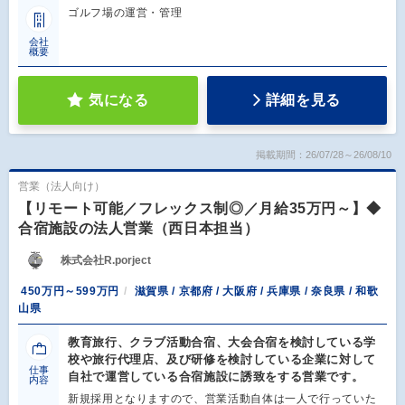
ゴルフ場の運営・管理
会社
概要
気になる
詳細を見る
掲載期間：26/07/28～26/08/10
営業（法人向け）
【リモート可能／フレックス制◎／月給35万円～】◆
合宿施設の法人営業（西日本担当）
株式会社R.porject
450万円～599万円
滋賀県 / 京都府 / 大阪府 / 兵庫県 / 奈良県 / 和歌
山県
教育旅行、クラブ活動合宿、大会合宿を検討している学
校や旅行代理店、及び研修を検討している企業に対して
仕事
自社で運営している合宿施設に誘致をする営業です。
内容
新規採用となりますので、営業活動自体は一人で行っていた