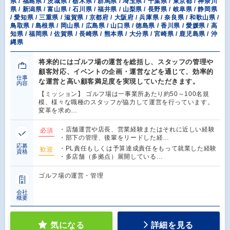
県 / 福島県 / 茨城県 / 栃木県 / 群馬県 / 埼玉県 / 千葉県 / 東京都 / 神奈川
県 / 新潟県 / 富山県 / 石川県 / 福井県 / 山梨県 / 長野県 / 岐阜県 / 静岡県
/ 愛知県 / 三重県 / 滋賀県 / 京都府 / 大阪府 / 兵庫県 / 奈良県 / 和歌山県 /
鳥取県 / 島根県 / 岡山県 / 広島県 / 山口県 / 徳島県 / 香川県 / 愛媛県 / 高
知県 / 福岡県 / 佐賀県 / 長崎県 / 熊本県 / 大分県 / 宮崎県 / 鹿児島県 / 沖
縄県
将来的にはゴルフ場の運営を総括し、スタッフの管理や
顧客対応、イベントの企画・運営などを通じて、効率的
仕事
な運営と高い顧客満足度を実現していただきます。
内容
【ミッション】 ゴルフ場は一事業所あたり約50～100名規
模、様々な職種のスタッフが協力して運営を行っています。
変革を求め…
・店舗運営や店長、営業経験またはそれに近しい経験
必須
・部下の管理、後輩をリードした経…
応募
・PL責任もしくは予算達成責任をもって就業した経験
歓迎
資格
・多店舗（多拠点）展開している…
ゴルフ場の運営・管理
会社
概要
気になる
詳細を見る