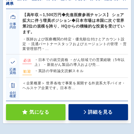
縄県
【高年収～1,500万円◆先進医療参画チャンス】 シェア
拡大に伴う増員ポジション◆日本市場は本国に次ぐ世界
仕事
第2位の規模を誇り、HQからの積極的な投資を受けてい
内容
ます。
・医師および医療機関の特定・優先順位付けとアカウント設
定 ・流通パートナースタッフおよびエージェントの管理 ・営
業管理部門・…
・日本での就労資格 ・がん領域での営業経験（5年以
必須
上） ・新規がん製品の導入および売…
応募
・英語の学術論文読解スキル
歓迎
資格
＜企業概要＞ 世界各地で事業を展開する外資系大手バイオ・
ヘルスケア企業です。日本市…
会社
概要
気になる
詳細を見る