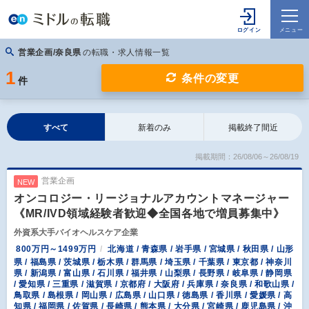
営業企画/奈良県
の転職・求人情報一覧
1
条件の変更
件
すべて
新着のみ
掲載終了間近
掲載期間：26/08/06～26/08/19
営業企画
NEW
オンコロジー・リージョナルアカウントマネージャー
《MR/IVD領域経験者歓迎◆全国各地で増員募集中》
外資系大手バイオヘルスケア企業
800万円～1499万円
北海道 / 青森県 / 岩手県 / 宮城県 / 秋田県 / 山形
県 / 福島県 / 茨城県 / 栃木県 / 群馬県 / 埼玉県 / 千葉県 / 東京都 / 神奈川
県 / 新潟県 / 富山県 / 石川県 / 福井県 / 山梨県 / 長野県 / 岐阜県 / 静岡県
/ 愛知県 / 三重県 / 滋賀県 / 京都府 / 大阪府 / 兵庫県 / 奈良県 / 和歌山県 /
鳥取県 / 島根県 / 岡山県 / 広島県 / 山口県 / 徳島県 / 香川県 / 愛媛県 / 高
知県 / 福岡県 / 佐賀県 / 長崎県 / 熊本県 / 大分県 / 宮崎県 / 鹿児島県 / 沖