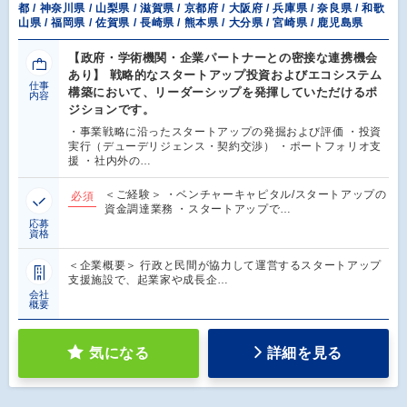
都 / 神奈川県 / 山梨県 / 滋賀県 / 京都府 / 大阪府 / 兵庫県 / 奈良県 / 和歌
山県 / 福岡県 / 佐賀県 / 長崎県 / 熊本県 / 大分県 / 宮崎県 / 鹿児島県
【政府・学術機関・企業パートナーとの密接な連携機会
あり】 戦略的なスタートアップ投資およびエコシステム
仕事
構築において、リーダーシップを発揮していただけるポ
内容
ジションです。
・事業戦略に沿ったスタートアップの発掘および評価 ・投資
実行（デューデリジェンス・契約交渉） ・ポートフォリオ支
援 ・社内外の…
＜ご経験＞ ・ベンチャーキャピタル/スタートアップの
必須
資金調達業務 ・スタートアップで…
応募
資格
＜企業概要＞ 行政と民間が協力して運営するスタートアップ
支援施設で、起業家や成長企…
会社
概要
気になる
詳細を見る