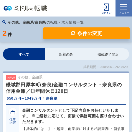
その他、金融系/奈良県
の転職・求人情報一覧
2
条件の変更
件
すべて
新着のみ
掲載終了間近
掲載期間：26/08/06～26/08/20
その他、金融系
NEW
磯城郡田原本町(奈良)金融コンサルタント・奈良県の
信用金庫／◎年間休日120日
650万円～1049万円
奈良県
金融コンサルタントとして下記内容をお任せいたしま
す。 ※ご経験に応じて、面接で業務範囲を擦り合わせい
仕事
ただきます。
内容
【具体的には…】 ・起業、創業者に対する相談業務 ・新規事