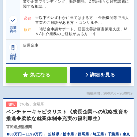
業や企業ブランディング、販路開拓、DX等様々な経営課題に
関する相談…
※以下のいずれかに当てはまる方 ・金融機関等で法人
必須
営業のご経験がある方 ・コンサルテ…
応募
・補助金申請サポート、経営改善計画書策定支援、M
歓迎
資格
＆A仲介業務のご経験がある方 ・中…
信用金庫
会社
概要
気になる
詳細を見る
掲載期間：26/08/06～26/08/19
その他、金融系
NEW
ベンチャーキャピタリスト《成長企業への戦略投資を
推進◆柔軟な就業体制◆充実の福利厚生》
官民連携型機関
800万円～1199万円
茨城県 / 栃木県 / 群馬県 / 埼玉県 / 千葉県 / 東京