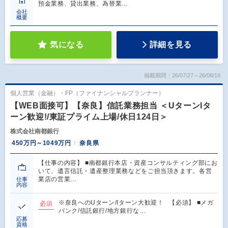
預金業務、貸出業務、為替業…
会社
概要
気になる
詳細を見る
掲載期間：26/07/27～26/08/16
個人営業（金融）・FP（ファイナンシャルプランナー）
【WEB面接可】【奈良】信託業務担当 ＜UターンIタ
ーン歓迎!/東証プライム上場/休日124日＞
株式会社南都銀行
450万円～1049万円
奈良県
【仕事の内容】 ■南都銀行本店・資産コンサルティング部にお
いて、遺言信託・遺産整理業務などをご担当頂きます。各営
業店の営業…
仕事
内容
※奈良へのUターン/Iターン大歓迎！ 【必須】 ■メガ
必須
バンク/信託銀行/地方銀行な…
応募
資格