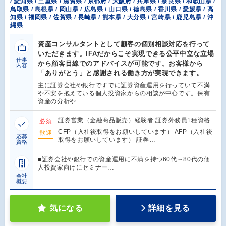
/ 愛知県 / 三重県 / 滋賀県 / 京都府 / 大阪府 / 兵庫県 / 奈良県 / 和歌山県 /
鳥取県 / 島根県 / 岡山県 / 広島県 / 山口県 / 徳島県 / 香川県 / 愛媛県 / 高
知県 / 福岡県 / 佐賀県 / 長崎県 / 熊本県 / 大分県 / 宮崎県 / 鹿児島県 / 沖
縄県
資産コンサルタントとして顧客の個別相談対応を行って
いただきます。IFAだからこそ実現できる公平中立な立場
仕事
から顧客目線でのアドバイスが可能です。お客様から
内容
「ありがとう」と感謝される働き方が実現できます。
主に証券会社や銀行ですでに証券資産運用を行っていて不満
や不安を抱えている個人投資家からの相談が中心です。保有
資産の分析や…
証券営業（金融商品販売）経験者 証券外務員1種資格
必須
CFP（入社後取得をお願いしています） AFP（入社後
歓迎
応募
取得をお願いしています） 証券…
資格
■証券会社や銀行での資産運用に不満を持つ60代～80代の個
人投資家向けにセミナー…
会社
概要
気になる
詳細を見る