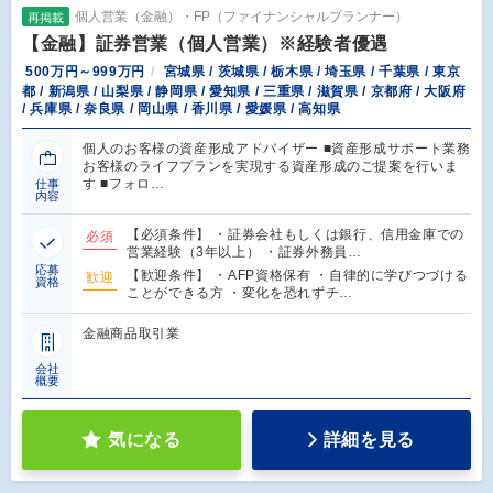
個人営業（金融）・FP（ファイナンシャルプランナー）
再掲載
【金融】証券営業（個人営業）※経験者優遇
500万円～999万円
宮城県 / 茨城県 / 栃木県 / 埼玉県 / 千葉県 / 東京
都 / 新潟県 / 山梨県 / 静岡県 / 愛知県 / 三重県 / 滋賀県 / 京都府 / 大阪府
/ 兵庫県 / 奈良県 / 岡山県 / 香川県 / 愛媛県 / 高知県
個人のお客様の資産形成アドバイザー ■資産形成サポート業務
お客様のライフプランを実現する資産形成のご提案を行いま
す ■フォロ…
仕事
内容
【必須条件】 ・証券会社もしくは銀行、信用金庫での
必須
営業経験（3年以上） ・証券外務員…
応募
【歓迎条件】 ・AFP資格保有 ・自律的に学びつづける
歓迎
資格
ことができる方 ・変化を恐れずチ…
金融商品取引業
会社
概要
気になる
詳細を見る