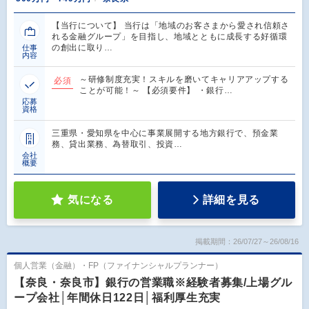
【当行について】 当行は「地域のお客さまから愛され信頼さ
れる金融グループ」を目指し、地域とともに成長する好循環
の創出に取り…
仕事
内容
～研修制度充実！スキルを磨いてキャリアアップする
必須
ことが可能！～ 【必須要件】 ・銀行…
応募
資格
三重県・愛知県を中心に事業展開する地方銀行で、預金業
務、貸出業務、為替取引、投資…
会社
概要
気になる
詳細を見る
掲載期間：26/07/27～26/08/16
個人営業（金融）・FP（ファイナンシャルプランナー）
【奈良・奈良市】銀行の営業職※経験者募集/上場グル
ープ会社│年間休日122日│福利厚生充実