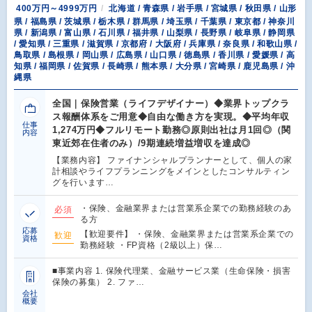
400万円～4999万円
北海道 / 青森県 / 岩手県 / 宮城県 / 秋田県 / 山形
県 / 福島県 / 茨城県 / 栃木県 / 群馬県 / 埼玉県 / 千葉県 / 東京都 / 神奈川
県 / 新潟県 / 富山県 / 石川県 / 福井県 / 山梨県 / 長野県 / 岐阜県 / 静岡県
/ 愛知県 / 三重県 / 滋賀県 / 京都府 / 大阪府 / 兵庫県 / 奈良県 / 和歌山県 /
鳥取県 / 島根県 / 岡山県 / 広島県 / 山口県 / 徳島県 / 香川県 / 愛媛県 / 高
知県 / 福岡県 / 佐賀県 / 長崎県 / 熊本県 / 大分県 / 宮崎県 / 鹿児島県 / 沖
縄県
全国｜保険営業（ライフデザイナー）◆業界トップクラ
ス報酬体系をご用意◆自由な働き方を実現。◆平均年収
仕事
1,274万円◆フルリモート勤務◎原則出社は月1回◎（関
内容
東近郊在住者のみ）/9期連続増益増収を達成◎
【業務内容】 ファイナンシャルプランナーとして、個人の家
計相談やライフプランニングをメインとしたコンサルティン
グを行います…
・保険、金融業界または営業系企業での勤務経験のあ
必須
る方
応募
【歓迎要件】 ・保険、金融業界または営業系企業での
歓迎
資格
勤務経験 ・FP資格（2級以上）保…
■事業内容 1. 保険代理業、金融サービス業（生命保険・損害
保険の募集） 2. ファ…
会社
概要