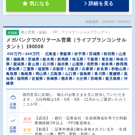
気になる
詳細を見る
掲載期間：26/08/04～26/08/17
個人営業（金融）・FP（ファイナンシャルプランナー）
再掲載
メガバンクでのリテール営業（ライフプランコンサル
タント）190008
450万円～649万円
北海道 / 青森県 / 岩手県 / 宮城県 / 秋田県 / 山形
県 / 福島県 / 茨城県 / 栃木県 / 群馬県 / 埼玉県 / 千葉県 / 東京都 / 神奈川
県 / 新潟県 / 富山県 / 石川県 / 福井県 / 山梨県 / 長野県 / 岐阜県 / 静岡県
/ 愛知県 / 三重県 / 滋賀県 / 京都府 / 大阪府 / 兵庫県 / 奈良県 / 和歌山県 /
鳥取県 / 島根県 / 岡山県 / 広島県 / 山口県 / 徳島県 / 香川県 / 愛媛県 / 高
知県 / 福岡県 / 佐賀県 / 長崎県 / 熊本県 / 大分県 / 宮崎県 / 鹿児島県 / 沖
縄県
国内支店に在籍し、個人のお客さまを主に担当していただき
ます。 入社時期は3月・6月・9月・12月からご選択いただく
ことが可…
仕事
内容
【必須】 ・銀行・証券会社・生命保険会社等での対顧
必須
業務経験1年以上 ・FP2級資格を…
応募
【歓迎】 ・証券外務員1種を保有されている方 ・生保
歓迎
資格
資格（一般・専門・変額・外貨）を…