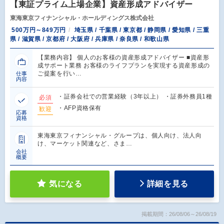
【東証プライム上場企業】資産形成アドバイザー
東海東京フィナンシャル・ホールディングス株式会社
500万円～849万円
埼玉県 / 千葉県 / 東京都 / 静岡県 / 愛知県 / 三重
県 / 滋賀県 / 京都府 / 大阪府 / 兵庫県 / 奈良県 / 和歌山県
【業務内容】 個人のお客様の資産形成アドバイザー ■資産形
成サポート業務 お客様のライフプランを実現する資産形成の
ご提案を行い…
仕事
内容
・証券会社での営業経験（3年以上） ・証券外務員1種
必須
・AFP資格保有
歓迎
応募
資格
東海東京フィナンシャル・グループは、個人向け、法人向
け、マーケット関連など、さま…
会社
概要
気になる
詳細を見る
掲載期間：26/08/06～26/08/19