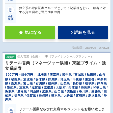
独立系の総合証券グループとして下記業務を行い、 顧客に対
する資本調達と運用助言の両…
会社
概要
気になる
詳細を見る
掲載期間：26/08/05～26/08/23
個人営業（金融）・FP（ファイナンシャルプランナー）
再掲載
リテール営業（マネージャー候補）東証プライム・独
立系証券
600万円～899万円
北海道 / 青森県 / 岩手県 / 宮城県 / 秋田県 / 山形
県 / 福島県 / 茨城県 / 栃木県 / 群馬県 / 埼玉県 / 千葉県 / 東京都 / 神奈川
県 / 新潟県 / 富山県 / 石川県 / 福井県 / 山梨県 / 長野県 / 岐阜県 / 静岡県
/ 愛知県 / 三重県 / 滋賀県 / 京都府 / 大阪府 / 兵庫県 / 奈良県 / 和歌山県 /
鳥取県 / 島根県 / 岡山県 / 広島県 / 山口県 / 徳島県 / 香川県 / 愛媛県 / 高
知県 / 福岡県 / 佐賀県 / 長崎県 / 熊本県 / 大分県 / 宮崎県 / 鹿児島県 / 沖
縄県
リテール営業ならびに支店マネジメントをお願い致しま