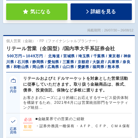
気になる
詳細を見る
掲載期間：26/07/30～26/08/12
個人営業（金融）・FP（ファイナンシャルプランナー）
リテール営業（全国型）/国内準大手系証券会社
500万円～1049万円
北海道 / 宮城県 / 埼玉県 / 千葉県 / 東京都 / 神奈
川県 / 石川県 / 静岡県 / 愛知県 / 三重県 / 京都府 / 大阪府 / 兵庫県 / 奈良
県 / 和歌山県 / 岡山県 / 広島県 / 山口県 / 愛媛県 / 福岡県 / 熊本県
リテールおよびミドルマーケットを対象とした営業活動
に従事していただきます。取り扱う金融商品は、株式、
仕事
債券、投資信託、保険など多岐に渡ります。
内容
お客さまのニーズにより的確にお応えするサービス提供体制
を構築するため、2021年4月には営業統括部門をマーケティ
ング統括…
■金融業界での営業のご経験
必須
・証券外務員一種保有 ・ＡＦＰ、ＣＦＰ、ＣＭＡ保有
歓迎
応募
資格