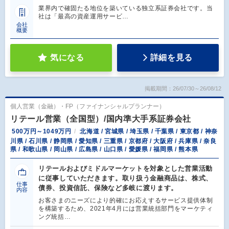
業界内で確固たる地位を築いている独立系証券会社です。当
社は「最高の資産運用サービ…
会社
概要
気になる
詳細を見る
掲載期間：26/07/30～26/08/12
個人営業（金融）・FP（ファイナンシャルプランナー）
リテール営業（全国型）/国内準大手系証券会社
500万円～1049万円
北海道 / 宮城県 / 埼玉県 / 千葉県 / 東京都 / 神奈
川県 / 石川県 / 静岡県 / 愛知県 / 三重県 / 京都府 / 大阪府 / 兵庫県 / 奈良
県 / 和歌山県 / 岡山県 / 広島県 / 山口県 / 愛媛県 / 福岡県 / 熊本県
リテールおよびミドルマーケットを対象とした営業活動
に従事していただきます。取り扱う金融商品は、株式、
仕事
債券、投資信託、保険など多岐に渡ります。
内容
お客さまのニーズにより的確にお応えするサービス提供体制
を構築するため、2021年4月には営業統括部門をマーケティ
ング統括…