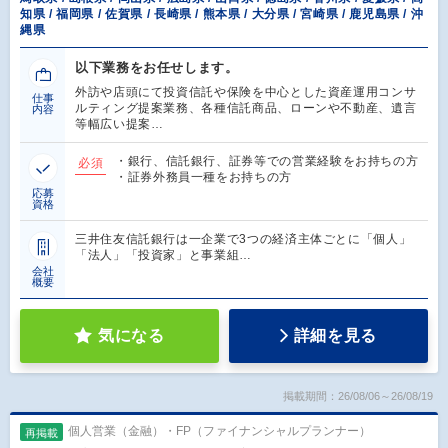
知県 / 福岡県 / 佐賀県 / 長崎県 / 熊本県 / 大分県 / 宮崎県 / 鹿児島県 / 沖
縄県
以下業務をお任せします。
外訪や店頭にて投資信託や保険を中心とした資産運用コンサ
仕事
ルティング提案業務、各種信託商品、ローンや不動産、遺言
内容
等幅広い提案…
・銀行、信託銀行、証券等での営業経験をお持ちの方
必須
・証券外務員一種をお持ちの方
応募
資格
三井住友信託銀行は一企業で3つの経済主体ごとに「個人」
「法人」「投資家」と事業組…
会社
概要
気になる
詳細を見る
掲載期間：26/08/06～26/08/19
個人営業（金融）・FP（ファイナンシャルプランナー）
再掲載