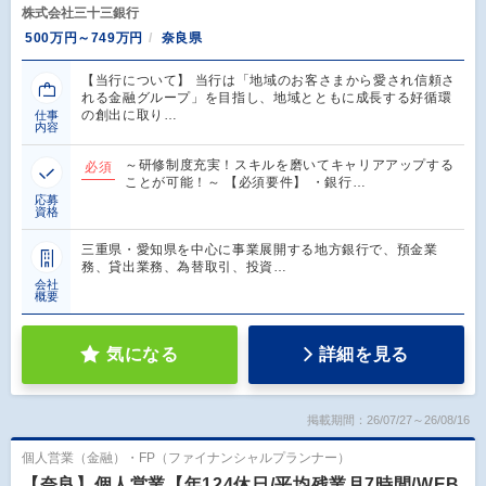
株式会社三十三銀行
500万円～749万円
奈良県
【当行について】 当行は「地域のお客さまから愛され信頼さ
れる金融グループ」を目指し、地域とともに成長する好循環
の創出に取り…
仕事
内容
～研修制度充実！スキルを磨いてキャリアアップする
必須
ことが可能！～ 【必須要件】 ・銀行…
応募
資格
三重県・愛知県を中心に事業展開する地方銀行で、預金業
務、貸出業務、為替取引、投資…
会社
概要
気になる
詳細を見る
掲載期間：26/07/27～26/08/16
個人営業（金融）・FP（ファイナンシャルプランナー）
【奈良】個人営業【年124休日/平均残業月7時間/WEB