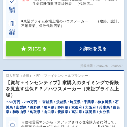
生命保険直販営業経験者 （代理店…
応募
資格
■東証プライム市場上場のハウスメーカー （建築、設計、
不動産業、保険代理店業）…
会社
概要
気になる
詳細を見る
掲載期間：26/07/25～26/08/07
個人営業（金融）・FP（ファイナンシャルプランナー）
【賞与＋インセンティブ】家購入のタイミングで保険
を見直す生保ＦＰ／ハウスメーカー（東証プライム上
場）
550万円～799万円
宮城県 / 茨城県 / 埼玉県 / 千葉県 / 神奈川県 / 石
川県 / 山梨県 / 長野県 / 岐阜県 / 静岡県 / 京都府 / 大阪府 / 兵庫県 / 奈良
県 / 和歌山県 / 鳥取県 / 山口県 / 愛媛県 / 高知県 / 福岡県 / 大分県
☆住宅営業マンからトスアップされる住宅購入者に対して、
金融面でのサービスをお願いします。 具体的には、