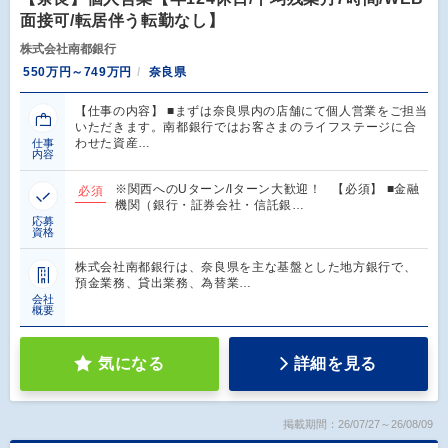
面接可/転居伴う転勤なし】
株式会社南都銀行
550万円～749万円
奈良県
【仕事の内容】 ■まずは奈良県内の店舗にて個人営業をご担当
いただきます。南都銀行ではお客さまのライフステージに合
わせた資産…
仕事
内容
※関西へのUターン/Iターン大歓迎！ 【必須】 ■金融
必須
機関（銀行・証券会社・信託銀…
応募
資格
株式会社南都銀行は、奈良県を主な基盤とした地方銀行で、
預金業務、貸出業務、為替業…
会社
概要
気になる
詳細を見る
掲載期間：26/07/27～26/08/09