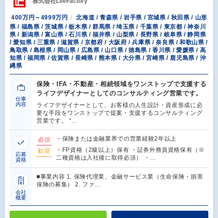
株式会社LifeFactory
400万円～4999万円
北海道 / 青森県 / 岩手県 / 宮城県 / 秋田県 / 山形
県 / 福島県 / 茨城県 / 栃木県 / 群馬県 / 埼玉県 / 千葉県 / 東京都 / 神奈川
県 / 新潟県 / 富山県 / 石川県 / 福井県 / 山梨県 / 長野県 / 岐阜県 / 静岡県
/ 愛知県 / 三重県 / 滋賀県 / 京都府 / 大阪府 / 兵庫県 / 奈良県 / 和歌山県 /
鳥取県 / 島根県 / 岡山県 / 広島県 / 山口県 / 徳島県 / 香川県 / 愛媛県 / 高
知県 / 福岡県 / 佐賀県 / 長崎県 / 熊本県 / 大分県 / 宮崎県 / 鹿児島県 / 沖
縄県
保険・IFA・不動産・相続領域をワンストップで支援する
ライフデザイナーとしてのコンサルティング営業です。
仕事
内容
ライフデザイナーとして、お客様の人生設計・資産形成に必
要な手段をワンストップで提案・支援するコンサルティング
営業です。 “…
・保険または金融業界での営業経験2年以上
必須
・FP資格（2級以上）保有 ・証券外務員資格保有（※
歓迎
応募
二種資格は入社後に取得必須） ・…
資格
■事業内容 1. 保険代理業、金融サービス業（生命保険・損害
保険の募集） 2. ファ…
会社
概要