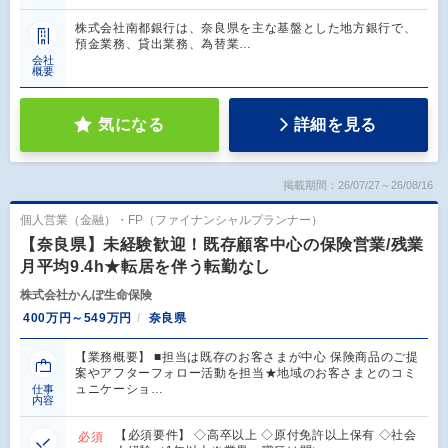
株式会社南都銀行は、奈良県を主な基盤とした地方銀行で、
預金業務、貸出業務、為替業…
会社
概要
気になる
詳細を見る
掲載期間：26/07/27～26/08/16
個人営業（金融）・FP（ファイナンシャルプランナー）
【奈良県】未経験歓迎！既存顧客中心の保険営業/残業
月平均9.4h★転居を伴う転勤なし
株式会社かんぽ生命保険
400万円～549万円
奈良県
【業務概要】 ■担当は既存のお客さまが中心 保険商品のご提
案やアフターフォロー活動を担当★地域のお客さまとのコミ
ュニケーショ…
仕事
内容
【必須要件】 ◇高卒以上 ◇原付免許以上保有 ◇社会
必須