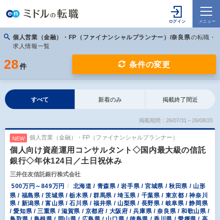
個人営業（金融）・FP（ファイナンシャルプランナー）/奈良県
の転職・
求人情報一覧
28
条件の変更
件
すべて
新着のみ
掲載終了間近
掲載期間：26/07/31～26/08/20
個人営業（金融）・FP（ファイナンシャルプランナー）
NEW
個人向け資産運用コンサルタント◇国内最大級の信託
銀行◇年休124日／土日祝休み
三井住友信託銀行株式会社
500万円～849万円
北海道 / 青森県 / 岩手県 / 宮城県 / 秋田県 / 山形
県 / 福島県 / 茨城県 / 栃木県 / 群馬県 / 埼玉県 / 千葉県 / 東京都 / 神奈川
県 / 新潟県 / 富山県 / 石川県 / 福井県 / 山梨県 / 長野県 / 岐阜県 / 静岡県
/ 愛知県 / 三重県 / 滋賀県 / 京都府 / 大阪府 / 兵庫県 / 奈良県 / 和歌山県 /
鳥取県 / 島根県 / 岡山県 / 広島県 / 山口県 / 徳島県 / 香川県 / 愛媛県 / 高