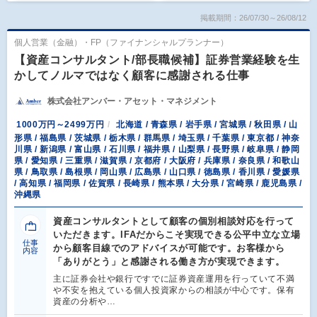
掲載期間：26/07/30～26/08/12
個人営業（金融）・FP（ファイナンシャルプランナー）
【資産コンサルタント/部長職候補】証券営業経験を生
かしてノルマではなく顧客に感謝される仕事
株式会社アンバー・アセット・マネジメント
1000万円～2499万円
北海道 / 青森県 / 岩手県 / 宮城県 / 秋田県 / 山
形県 / 福島県 / 茨城県 / 栃木県 / 群馬県 / 埼玉県 / 千葉県 / 東京都 / 神奈
川県 / 新潟県 / 富山県 / 石川県 / 福井県 / 山梨県 / 長野県 / 岐阜県 / 静岡
県 / 愛知県 / 三重県 / 滋賀県 / 京都府 / 大阪府 / 兵庫県 / 奈良県 / 和歌山
県 / 鳥取県 / 島根県 / 岡山県 / 広島県 / 山口県 / 徳島県 / 香川県 / 愛媛県
/ 高知県 / 福岡県 / 佐賀県 / 長崎県 / 熊本県 / 大分県 / 宮崎県 / 鹿児島県 /
沖縄県
資産コンサルタントとして顧客の個別相談対応を行って
いただきます。IFAだからこそ実現できる公平中立な立場
仕事
から顧客目線でのアドバイスが可能です。お客様から
内容
「ありがとう」と感謝される働き方が実現できます。
主に証券会社や銀行ですでに証券資産運用を行っていて不満
や不安を抱えている個人投資家からの相談が中心です。保有
資産の分析や…