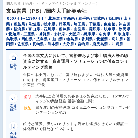
個人営業（金融）・FP（ファイナンシャルプランナー）
支店営業（PB）/国内大手証券会社
600万円～1199万円
北海道 / 青森県 / 岩手県 / 宮城県 / 秋田県 / 山形
県 / 福島県 / 茨城県 / 栃木県 / 群馬県 / 埼玉県 / 千葉県 / 東京都 / 神奈川
県 / 新潟県 / 富山県 / 石川県 / 福井県 / 山梨県 / 長野県 / 岐阜県 / 静岡県
/ 愛知県 / 三重県 / 滋賀県 / 京都府 / 大阪府 / 兵庫県 / 奈良県 / 和歌山県 /
鳥取県 / 岡山県 / 広島県 / 山口県 / 徳島県 / 香川県 / 愛媛県 / 高知県 / 福
岡県 / 佐賀県 / 長崎県 / 熊本県 / 大分県 / 宮崎県 / 鹿児島県 / 沖縄県
全国の本支店において、富裕層および未上場法人等の総
資産に対する、資産運用・ソリューションに係るコンサ
仕事
ルティング業務
内容
全国の本支店において、富裕層および未上場法人等の総資産
に対する、資産運用・ソリューションに係るコンサルティン
グ業務 -中長…
大卒以上 富裕層のお客さまを対象とした、コンサルテ
必須
ィングの業務経験 証券/金融に関す…
応募
資産運用の実務経験 コミュニケーション能力・プレゼ
歓迎
資格
ンテーション能力
銀行と証券、双方のメリットを活かし連携させていく銀証一
体化戦略で新たなビジネスを…
会社
概要