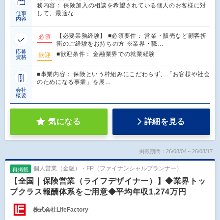
務内容： 保険加入の相談を希望されている個人のお客様に対
して、最適な…
仕事
内容
【必要業務経験】 ■必須要件： 営業・販売など顧客折
必須
衝のご経験をお持ちの方 ※業界・職…
応募
■歓迎条件： 金融業界での就業経験
歓迎
資格
■事業内容： 保険という枠組みにこだわらず、「お客様や社会
のためになる事業」を展…
会社
概要
気になる
詳細を見る
掲載期間：26/08/04～26/08/17
個人営業（金融）・FP（ファイナンシャルプランナー）
再掲載
【全国｜保険営業（ライフデザイナー）】◆業界トッ
プクラス報酬体系をご用意◆平均年収1,274万円
株式会社LifeFactory