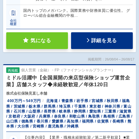
国内トップのメガバンク。国際業務や財務体質に優位性。 グ
ローバル総合金融機関の中核…
会社
概要
気になる
詳細を見る
掲載期間：26/08/04～26/08/17
個人営業（金融）・FP（ファイナンシャルプランナー）
再掲載
ミドル活躍中【全国展開の来店型保険ショップ運営企
業】店舗スタッフ◆未経験歓迎／年休120日
株式会社保険見直し本舗
400万円～549万円
北海道 / 青森県 / 岩手県 / 宮城県 / 秋田県 / 福島
県 / 茨城県 / 栃木県 / 群馬県 / 埼玉県 / 千葉県 / 東京都 / 神奈川県 / 富山
県 / 石川県 / 山梨県 / 長野県 / 岐阜県 / 静岡県 / 愛知県 / 三重県 / 滋賀県
/ 京都府 / 大阪府 / 兵庫県 / 奈良県 / 和歌山県 / 鳥取県 / 島根県 / 広島県 /
山口県 / 徳島県 / 香川県 / 愛媛県 / 高知県 / 福岡県 / 佐賀県 / 長崎県 / 熊
本県 / 大分県 / 宮崎県 / 鹿児島県 / 沖縄県
【仕事内容】 【業界・職種未経験歓迎／第二新卒歓迎】 ■業