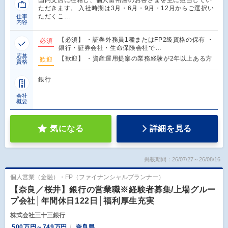
国内支店に在籍し、個人富裕層のお客さまを主に担当してい
ただきます。 入社時期は3月・6月・9月・12月からご選択い
ただくこ…
仕事
内容
【必須】 ・証券外務員1種またはFP2級資格の保有 ・
必須
銀行・証券会社・生命保険会社で…
応募
【歓迎】 ・資産運用提案の業務経験が2年以上ある方
歓迎
資格
銀行
会社
概要
気になる
詳細を見る
掲載期間：26/07/27～26/08/16
個人営業（金融）・FP（ファイナンシャルプランナー）
【奈良／桜井】銀行の営業職※経験者募集/上場グルー
プ会社│年間休日122日│福利厚生充実
株式会社三十三銀行
500万円～749万円
奈良県