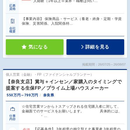
人経験（1年以上※業界・職種は問い…
応募
資格
【事業内容】 保険商品・サービス（養老・終身・定期・学資
保険、災害関係、入院関係特…
会社
概要
気になる
詳細を見る
掲載期間：26/07/25～26/08/07
個人営業（金融）・FP（ファイナンシャルプランナー）
【奈良支店】賞与＋インセン／家購入のタイミングで
提案する生保FP／プライム上場ハウスメーカー
550万円～799万円
奈良県
☆住宅営業マンからトスアップされる住宅購入者に対して、
金融面でのサービスをお願いします。 具体的には、
・…
仕事
内容
【応募条件】 3年程度の独立型ＦＰ事業者 3年程度の
必須