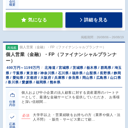
会社
概要
気になる
詳細を見る
掲載期間：26/08/06～26/08/19
個人営業（金融）・FP（ファイナンシャルプランナー）
再掲載
個人営業（金融）・FP（ファイナンシャルプランナ
ー）
400万円～1199万円
北海道 / 宮城県 / 茨城県 / 栃木県 / 群馬県 / 埼玉
県 / 千葉県 / 東京都 / 神奈川県 / 石川県 / 福井県 / 山梨県 / 長野県 / 静岡
県 / 愛知県 / 京都府 / 大阪府 / 兵庫県 / 奈良県 / 岡山県 / 広島県 / 山口県
/ 香川県 / 愛媛県 / 福岡県 / 熊本県
個人および中小企業の法人顧客に対する資産運用のパートナ
ーとして、最適な金融サービスを提供していただき、 お客様
と深い信頼関…
仕事
内容
大学卒以上 ・営業経験をお持ちの方（業界や個人・法
必須
人不問） ・販売・サービス業にて顧…
応募
資格