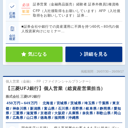
証券営業（金融商品販売）経験者 証券外務員1種資格
必須
CFP（入社後取得をお願いしています） AFP（入社後
歓迎
応募
取得をお願いしています） 証券…
資格
■証券会社や銀行での資産運用に不満を持つ60代～80代の個
人投資家向けにセミナー…
会社
概要
気になる
詳細を見る
掲載期間：26/07/30～26/09/17
個人営業（金融）・FP（ファイナンシャルプランナー）
【三菱UFJ銀行】個人営業（総資産営業担当）
株式会社 三菱UFJ銀行
450万円～649万円
北海道 / 宮城県 / 茨城県 / 埼玉県 / 千葉県 / 東京
都 / 神奈川県 / 新潟県 / 富山県 / 石川県 / 長野県 / 岐阜県 / 静岡県 / 愛知
県 / 三重県 / 滋賀県 / 京都府 / 大阪府 / 兵庫県 / 奈良県 / 和歌山県 / 岡山
県 / 広島県 / 山口県 / 徳島県 / 福岡県 / 沖縄県