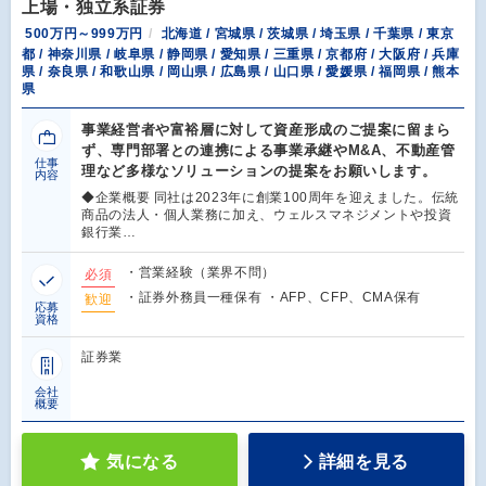
上場・独立系証券
500万円～999万円
北海道 / 宮城県 / 茨城県 / 埼玉県 / 千葉県 / 東京
都 / 神奈川県 / 岐阜県 / 静岡県 / 愛知県 / 三重県 / 京都府 / 大阪府 / 兵庫
県 / 奈良県 / 和歌山県 / 岡山県 / 広島県 / 山口県 / 愛媛県 / 福岡県 / 熊本
県
事業経営者や富裕層に対して資産形成のご提案に留まら
ず、専門部署との連携による事業承継やM&A、不動産管
仕事
理など多様なソリューションの提案をお願いします。
内容
◆企業概要 同社は2023年に創業100周年を迎えました。伝統
商品の法人・個人業務に加え、ウェルスマネジメントや投資
銀行業…
・営業経験（業界不問）
必須
・証券外務員一種保有 ・AFP、CFP、CMA保有
歓迎
応募
資格
証券業
会社
概要
気になる
詳細を見る