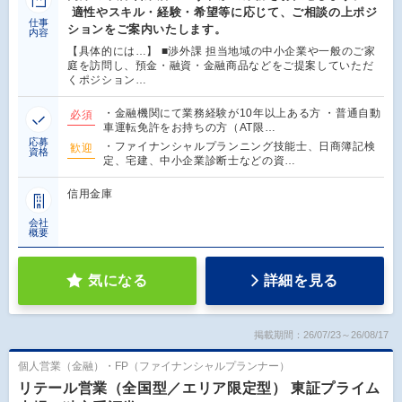
適性やスキル・経験・希望等に応じて、ご相談の上ポジ
仕事
ションをご案内いたします。
内容
【具体的には…】 ■渉外課 担当地域の中小企業や一般のご家
庭を訪問し、預金・融資・金融商品などをご提案していただ
くポジション…
・金融機関にて業務経験が10年以上ある方 ・普通自動
必須
車運転免許をお持ちの方（AT限…
応募
・ファイナンシャルプランニング技能士、日商簿記検
歓迎
資格
定、宅建、中小企業診断士などの資…
信用金庫
会社
概要
気になる
詳細を見る
掲載期間：26/07/23～26/08/17
個人営業（金融）・FP（ファイナンシャルプランナー）
リテール営業（全国型／エリア限定型） 東証プライム