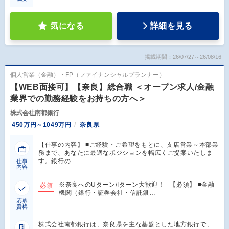
気になる
詳細を見る
掲載期間：26/07/27～26/08/16
個人営業（金融）・FP（ファイナンシャルプランナー）
【WEB面接可】【奈良】総合職 ＜オープン求人/金融
業界での勤務経験をお持ちの方へ＞
株式会社南都銀行
450万円～1049万円
奈良県
【仕事の内容】 ■ご経験・ご希望をもとに、支店営業～本部業
務まで、あなたに最適なポジションを幅広くご提案いたしま
す。銀行の…
仕事
内容
※奈良へのUターン/Iターン大歓迎！ 【必須】 ■金融
必須
機関（銀行・証券会社・信託銀…
応募
資格
株式会社南都銀行は、奈良県を主な基盤とした地方銀行で、