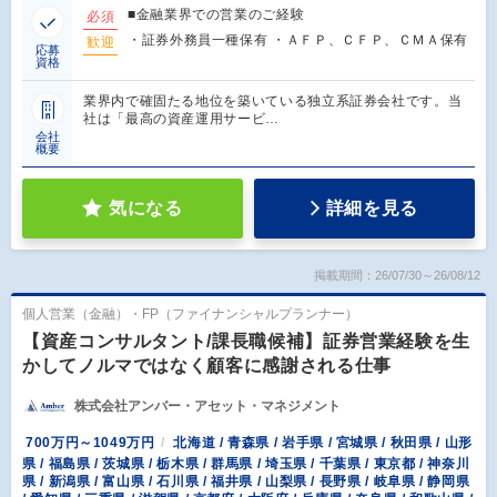
■金融業界での営業のご経験
必須
・証券外務員一種保有 ・ＡＦＰ、ＣＦＰ、ＣＭＡ保有
歓迎
応募
資格
業界内で確固たる地位を築いている独立系証券会社です。当
社は「最高の資産運用サービ…
会社
概要
気になる
詳細を見る
掲載期間：26/07/30～26/08/12
個人営業（金融）・FP（ファイナンシャルプランナー）
【資産コンサルタント/課長職候補】証券営業経験を生
かしてノルマではなく顧客に感謝される仕事
株式会社アンバー・アセット・マネジメント
700万円～1049万円
北海道 / 青森県 / 岩手県 / 宮城県 / 秋田県 / 山形
県 / 福島県 / 茨城県 / 栃木県 / 群馬県 / 埼玉県 / 千葉県 / 東京都 / 神奈川
県 / 新潟県 / 富山県 / 石川県 / 福井県 / 山梨県 / 長野県 / 岐阜県 / 静岡県