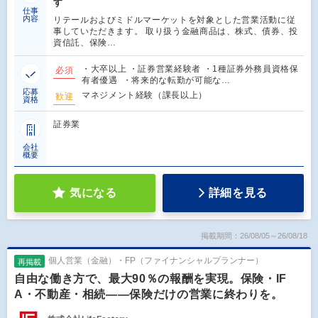
す
仕事
内容
リテールおよびミドルマーケットを対象とした営業活動に従
事していただきます。 取り扱う金融商品は、株式、債券、投
資信託、保険…
・大卒以上 ・証券営業経験者 ・1種証券外務員資格保
必須
有者優遇 ・将来的な転勤が可能な…
応募
マネジメント経験（課長以上）
歓迎
資格
証券業
会社
概要
気になる
詳細を見る
掲載期間：26/08/05～26/08/18
個人営業（金融）・FP（ファイナンシャルプランナー）
再掲載
自由な働き方で、最大90％の報酬を実現。保険・IF
A・不動産・相続――保険だけの営業に終わりを。