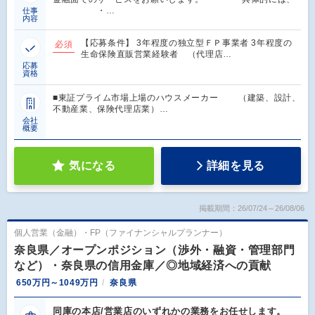
・…
仕事
内容
【応募条件】 3年程度の独立型ＦＰ事業者 3年程度の
必須
生命保険直販営業経験者 （代理店…
応募
資格
■東証プライム市場上場のハウスメーカー （建築、設計、
不動産業、保険代理店業）…
会社
概要
気になる
詳細を見る
掲載期間：26/07/24～26/08/06
個人営業（金融）・FP（ファイナンシャルプランナー）
奈良県／オープンポジション（渉外・融資・管理部門
など）・奈良県の信用金庫／◎地域経済への貢献
650万円～1049万円
奈良県
同庫の本店/営業店のいずれかの業務をお任せします。