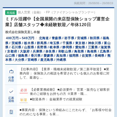
掲載期間：26/08/06～26/08/19
個人営業（金融）・FP（ファイナンシャルプランナー）
再掲載
ミドル活躍中【全国展開の来店型保険ショップ運営企
業】店舗スタッフ◆未経験歓迎／年休120日
株式会社保険見直し本舗
400万円～549万円
北海道 / 青森県 / 岩手県 / 宮城県 / 秋田県 / 福島
県 / 茨城県 / 栃木県 / 群馬県 / 埼玉県 / 千葉県 / 東京都 / 神奈川県 / 富山
県 / 石川県 / 山梨県 / 長野県 / 岐阜県 / 静岡県 / 愛知県 / 三重県 / 滋賀県
/ 京都府 / 大阪府 / 兵庫県 / 奈良県 / 和歌山県 / 鳥取県 / 島根県 / 広島県 /
山口県 / 徳島県 / 香川県 / 愛媛県 / 高知県 / 福岡県 / 佐賀県 / 長崎県 / 熊
本県 / 大分県 / 宮崎県 / 鹿児島県 / 沖縄県
【仕事内容】 【業界・職種未経験歓迎／第二新卒歓迎】 ■業
務内容： 保険加入の相談を希望されている個人のお客様に対
して、最適な…
仕事
内容
【必要業務経験】 ■必須要件： 営業・販売など顧客折
必須
衝のご経験をお持ちの方 ※業界・職…
応募
■歓迎条件： 金融業界での就業経験
歓迎
資格
■事業内容： 保険という枠組みにこだわらず、「お客様や社会
のためになる事業」を展…