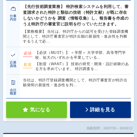
【先行技術調査業務】 特許検索システムを利用して、審
査請求された特許と類似の技術（特許文献）が既に存在
仕事
しないかどうかを 調査（情報収集）し、報告書を作成の
内容
うえ特許庁の審査官に説明を行っていただきます。
【業務概要】 当社は、特許庁からの認可を受けた登録調査機
関として、特許庁審査官が特許出願の新規性・進歩性を判断
するうえで必…
【必須（MUST）】 ＜学歴＞ 大学学部、高等専門学
必須
校、短大のいずれかを卒業している…
応募
【歓迎（WANT）】 技術の研究・開発・設計経験のあ
歓迎
資格
る方を求めています。 特許調査を…
当社は、特許庁登録調査機関として、特許庁審査官が特許出
願発明の新規性・進歩性を判…
会社
概要
気になる
詳細を見る
掲載期間：26/07/30～26/08/12