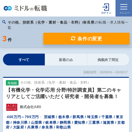
その他、技術系（化学・素材・食品・衣料）/奈良県
の転職・求人情報一
覧
3
条件の変更
件
すべて
新着のみ
掲載終了間近
掲載期間：26/08/04～26/08/17
その他、技術系（化学・素材・食品・衣料）
再掲載
【有機化学・化学応用 分野/特許調査員】第二のキャ
リアとしてご活躍いただく研究者・開発者を募集！
株式会社AIRI
400万円～799万円
茨城県 / 栃木県 / 群馬県 / 埼玉県 / 千葉県 / 東京
都 / 神奈川県 / 山梨県 / 岐阜県 / 静岡県 / 愛知県 / 三重県 / 滋賀県 / 京都
府 / 大阪府 / 兵庫県 / 奈良県 / 和歌山県