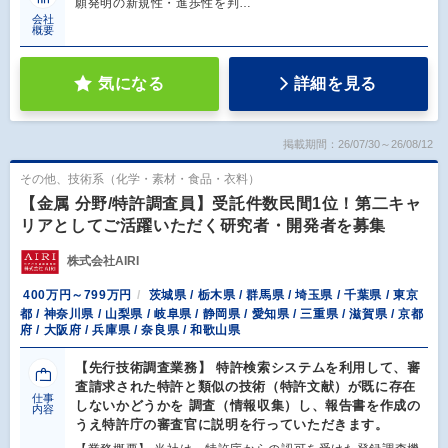
願発明の新規性・進歩性を判…
会社
概要
気になる
詳細を見る
掲載期間：26/07/30～26/08/12
その他、技術系（化学・素材・食品・衣料）
【金属 分野/特許調査員】受託件数民間1位！第二キャ
リアとしてご活躍いただく研究者・開発者を募集
株式会社AIRI
400万円～799万円
茨城県 / 栃木県 / 群馬県 / 埼玉県 / 千葉県 / 東京
都 / 神奈川県 / 山梨県 / 岐阜県 / 静岡県 / 愛知県 / 三重県 / 滋賀県 / 京都
府 / 大阪府 / 兵庫県 / 奈良県 / 和歌山県
【先行技術調査業務】 特許検索システムを利用して、審
査請求された特許と類似の技術（特許文献）が既に存在
仕事
しないかどうかを 調査（情報収集）し、報告書を作成の
内容
うえ特許庁の審査官に説明を行っていただきます。