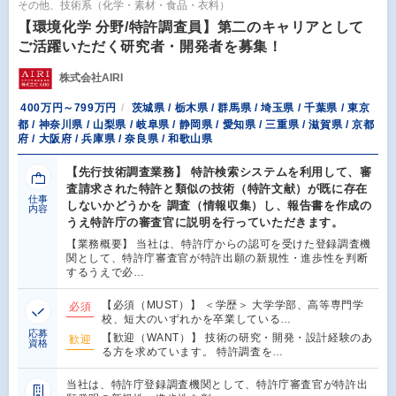
その他、技術系（化学・素材・食品・衣料）
【環境化学 分野/特許調査員】第二のキャリアとして
ご活躍いただく研究者・開発者を募集！
株式会社AIRI
400万円～799万円
茨城県 / 栃木県 / 群馬県 / 埼玉県 / 千葉県 / 東京
都 / 神奈川県 / 山梨県 / 岐阜県 / 静岡県 / 愛知県 / 三重県 / 滋賀県 / 京都
府 / 大阪府 / 兵庫県 / 奈良県 / 和歌山県
【先行技術調査業務】 特許検索システムを利用して、審
査請求された特許と類似の技術（特許文献）が既に存在
仕事
しないかどうかを 調査（情報収集）し、報告書を作成の
内容
うえ特許庁の審査官に説明を行っていただきます。
【業務概要】 当社は、特許庁からの認可を受けた登録調査機
関として、特許庁審査官が特許出願の新規性・進歩性を判断
するうえで必…
【必須（MUST）】 ＜学歴＞ 大学学部、高等専門学
必須
校、短大のいずれかを卒業している…
応募
【歓迎（WANT）】 技術の研究・開発・設計経験のあ
歓迎
資格
る方を求めています。 特許調査を…
当社は、特許庁登録調査機関として、特許庁審査官が特許出