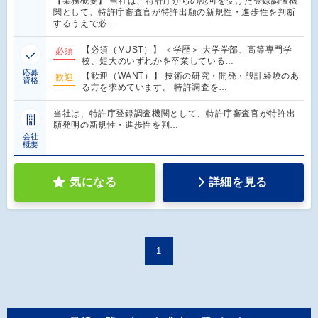
【業務概要】 当社は、特許庁からの認可を受けた登録調査機
関として、特許庁審査官が特許出願の新規性・進歩性を判断
するうえで必…
【必須（MUST）】 ＜学歴＞ 大学学部、高等専門学
必須
校、短大のいずれかを卒業している…
応募
【歓迎（WANT）】 技術の研究・開発・設計経験のあ
歓迎
資格
る方を求めています。 特許調査を…
当社は、特許庁登録調査機関として、特許庁審査官が特許出
願発明の新規性・進歩性を判…
会社
概要
気になる
詳細を見る
1