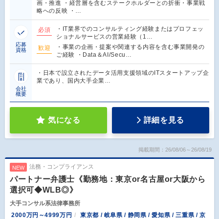
画・推進 ・経営層を含むステークホルダーとの折衝・事業戦
略への反映 ・…
・IT業界でのコンサルティング経験またはプロフェッ
必須
ショナルサービスの営業経験（1…
応募
・事業の企画・提案や関連する内容を含む事業開発の
歓迎
資格
ご経験 ・Data＆AI/Secu…
・日本で設立されたデータ活用支援領域のITスタートアップ企
業であり、国内大手企業…
会社
概要
気になる
詳細を見る
掲載期間：26/08/06～26/08/19
法務・コンプライアンス
NEW
パートナー弁護士《勤務地：東京or名古屋or大阪から
選択可◆WLB◎》
大手コンサル系法律事務所
2000万円～4999万円
東京都 / 岐阜県 / 静岡県 / 愛知県 / 三重県 / 京