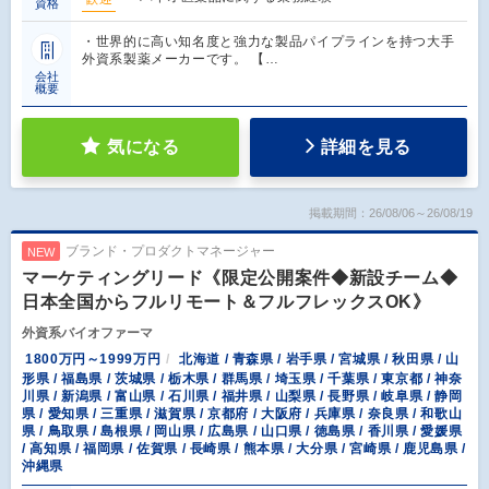
資格
・世界的に高い知名度と強力な製品パイプラインを持つ大手
外資系製薬メーカーです。 【…
会社
概要
気になる
詳細を見る
掲載期間：26/08/06～26/08/19
ブランド・プロダクトマネージャー
NEW
マーケティングリード《限定公開案件◆新設チーム◆
日本全国からフルリモート＆フルフレックスOK》
外資系バイオファーマ
1800万円～1999万円
北海道 / 青森県 / 岩手県 / 宮城県 / 秋田県 / 山
形県 / 福島県 / 茨城県 / 栃木県 / 群馬県 / 埼玉県 / 千葉県 / 東京都 / 神奈
川県 / 新潟県 / 富山県 / 石川県 / 福井県 / 山梨県 / 長野県 / 岐阜県 / 静岡
県 / 愛知県 / 三重県 / 滋賀県 / 京都府 / 大阪府 / 兵庫県 / 奈良県 / 和歌山
県 / 鳥取県 / 島根県 / 岡山県 / 広島県 / 山口県 / 徳島県 / 香川県 / 愛媛県
/ 高知県 / 福岡県 / 佐賀県 / 長崎県 / 熊本県 / 大分県 / 宮崎県 / 鹿児島県 /
沖縄県