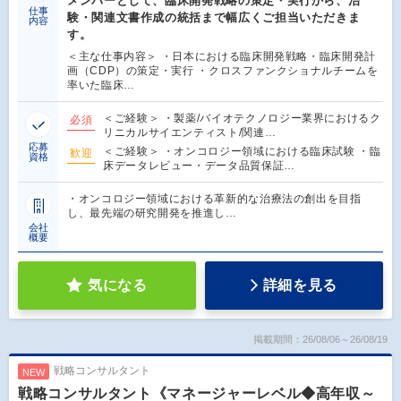
メンバーとして、臨床開発戦略の策定・実行から、治
仕事
験・関連文書作成の統括まで幅広くご担当いただきま
内容
す。
＜主な仕事内容＞ ・日本における臨床開発戦略・臨床開発計
画（CDP）の策定・実行 ・クロスファンクショナルチームを
率いた臨床…
＜ご経験＞ ・製薬/バイオテクノロジー業界におけるク
必須
リニカルサイエンティスト/関連…
応募
＜ご経験＞ ・オンコロジー領域における臨床試験 ・臨
歓迎
資格
床データレビュー・データ品質保証…
・オンコロジー領域における革新的な治療法の創出を目指
し、最先端の研究開発を推進し…
会社
概要
気になる
詳細を見る
掲載期間：26/08/06～26/08/19
戦略コンサルタント
NEW
戦略コンサルタント《マネージャーレベル◆高年収～