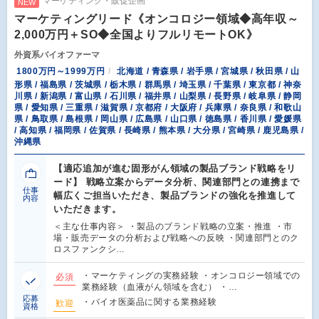
マーケティング・販促企画
NEW
マーケティングリード《オンコロジー領域◆高年収～
2,000万円＋SO◆全国よりフルリモートOK》
外資系バイオファーマ
1800万円～1999万円
北海道 / 青森県 / 岩手県 / 宮城県 / 秋田県 / 山
形県 / 福島県 / 茨城県 / 栃木県 / 群馬県 / 埼玉県 / 千葉県 / 東京都 / 神奈
川県 / 新潟県 / 富山県 / 石川県 / 福井県 / 山梨県 / 長野県 / 岐阜県 / 静岡
県 / 愛知県 / 三重県 / 滋賀県 / 京都府 / 大阪府 / 兵庫県 / 奈良県 / 和歌山
県 / 鳥取県 / 島根県 / 岡山県 / 広島県 / 山口県 / 徳島県 / 香川県 / 愛媛県
/ 高知県 / 福岡県 / 佐賀県 / 長崎県 / 熊本県 / 大分県 / 宮崎県 / 鹿児島県 /
沖縄県
【適応追加が進む固形がん領域の製品ブランド戦略をリ
ード】 戦略立案からデータ分析、関連部門との連携まで
仕事
幅広くご担当いただき、製品ブランドの強化を推進して
内容
いただきます。
＜主な仕事内容＞ ・製品のブランド戦略の立案・推進 ・市
場・販売データの分析および戦略への反映 ・関連部門とのク
ロスファンクシ…
・マーケティングの実務経験 ・オンコロジー領域での
必須
業務経験（血液がん領域を含む） ・…
応募
・バイオ医薬品に関する業務経験
歓迎
資格