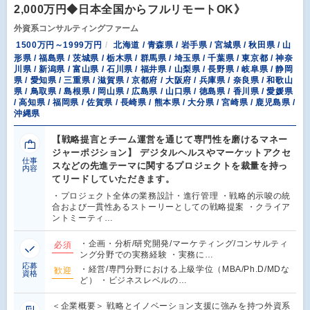
2,000万円◆日本全国からフルリモートOK》
外資系コンサルティングファーム
1500万円～1999万円
北海道 / 青森県 / 岩手県 / 宮城県 / 秋田県 / 山
形県 / 福島県 / 茨城県 / 栃木県 / 群馬県 / 埼玉県 / 千葉県 / 東京都 / 神奈
川県 / 新潟県 / 富山県 / 石川県 / 福井県 / 山梨県 / 長野県 / 岐阜県 / 静岡
県 / 愛知県 / 三重県 / 滋賀県 / 京都府 / 大阪府 / 兵庫県 / 奈良県 / 和歌山
県 / 鳥取県 / 島根県 / 岡山県 / 広島県 / 山口県 / 徳島県 / 香川県 / 愛媛県
/ 高知県 / 福岡県 / 佐賀県 / 長崎県 / 熊本県 / 大分県 / 宮崎県 / 鹿児島県 /
沖縄県
【戦略提言とチーム運営を通じて専門性を磨けるマネー
ジャーポジション】 デジタルヘルスやマーケットアクセ
仕事
スなどの先進テーマに関するプロジェクトを裁量を持っ
内容
てリードしていただきます。
・プロジェクト全体の業務設計・進行管理 ・戦略的示唆の統
合および一貫性あるストーリーとしての戦略提案 ・クライア
ントミーティ…
・企画・分析/研究開発/マーケティング/コンサルティ
必須
ング分野での実務経験 ・実務に…
応募
・経営/専門分野における上級学位（MBA/Ph.D/MDな
歓迎
資格
ど） ・ビジネスレベルの…
＜企業概要＞ 戦略とイノベーション支援に強みを持つ外資系