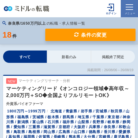
奈良県/1650万円以上
の転職・求人情報一覧
18
条件の変更
件
すべて
新着のみ
掲載終了間近
掲載期間：26/08/06～26/08/19
マーケティングリサーチ・分析
NEW
マーケティングリード《オンコロジー領域◆高年収～
2,000万円＋SO◆全国よりフルリモートOK》
外資系バイオファーマ
1800万円～1999万円
北海道 / 青森県 / 岩手県 / 宮城県 / 秋田県 / 山
形県 / 福島県 / 茨城県 / 栃木県 / 群馬県 / 埼玉県 / 千葉県 / 東京都 / 神奈
川県 / 新潟県 / 富山県 / 石川県 / 福井県 / 山梨県 / 長野県 / 岐阜県 / 静岡
県 / 愛知県 / 三重県 / 滋賀県 / 京都府 / 大阪府 / 兵庫県 / 奈良県 / 和歌山
県 / 鳥取県 / 島根県 / 岡山県 / 広島県 / 山口県 / 徳島県 / 香川県 / 愛媛県
/ 高知県 / 福岡県 / 佐賀県 / 長崎県 / 熊本県 / 大分県 / 宮崎県 / 鹿児島県 /