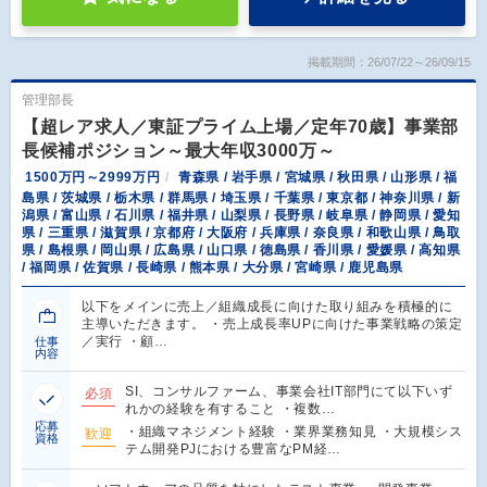
掲載期間：26/07/22～26/09/15
管理部長
【超レア求人／東証プライム上場／定年70歳】事業部
長候補ポジション～最大年収3000万～
1500万円～2999万円
青森県 / 岩手県 / 宮城県 / 秋田県 / 山形県 / 福
島県 / 茨城県 / 栃木県 / 群馬県 / 埼玉県 / 千葉県 / 東京都 / 神奈川県 / 新
潟県 / 富山県 / 石川県 / 福井県 / 山梨県 / 長野県 / 岐阜県 / 静岡県 / 愛知
県 / 三重県 / 滋賀県 / 京都府 / 大阪府 / 兵庫県 / 奈良県 / 和歌山県 / 鳥取
県 / 島根県 / 岡山県 / 広島県 / 山口県 / 徳島県 / 香川県 / 愛媛県 / 高知県
/ 福岡県 / 佐賀県 / 長崎県 / 熊本県 / 大分県 / 宮崎県 / 鹿児島県
以下をメインに売上／組織成長に向けた取り組みを積極的に
主導いただきます。 ・売上成長率UPに向けた事業戦略の策定
／実行 ・顧…
仕事
内容
SI、コンサルファーム、事業会社IT部門にて以下いず
必須
れかの経験を有すること ・複数…
応募
・組織マネジメント経験 ・業界業務知見 ・大規模シス
歓迎
資格
テム開発PJにおける豊富なPM経…