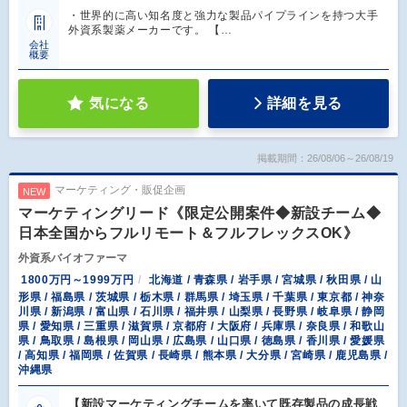
・世界的に高い知名度と強力な製品パイプラインを持つ大手
外資系製薬メーカーです。 【…
会社
概要
気になる
詳細を見る
掲載期間：26/08/06～26/08/19
マーケティング・販促企画
NEW
マーケティングリード《限定公開案件◆新設チーム◆
日本全国からフルリモート＆フルフレックスOK》
外資系バイオファーマ
1800万円～1999万円
北海道 / 青森県 / 岩手県 / 宮城県 / 秋田県 / 山
形県 / 福島県 / 茨城県 / 栃木県 / 群馬県 / 埼玉県 / 千葉県 / 東京都 / 神奈
川県 / 新潟県 / 富山県 / 石川県 / 福井県 / 山梨県 / 長野県 / 岐阜県 / 静岡
県 / 愛知県 / 三重県 / 滋賀県 / 京都府 / 大阪府 / 兵庫県 / 奈良県 / 和歌山
県 / 鳥取県 / 島根県 / 岡山県 / 広島県 / 山口県 / 徳島県 / 香川県 / 愛媛県
/ 高知県 / 福岡県 / 佐賀県 / 長崎県 / 熊本県 / 大分県 / 宮崎県 / 鹿児島県 /
沖縄県
【新設マーケティングチームを率いて既存製品の成長戦