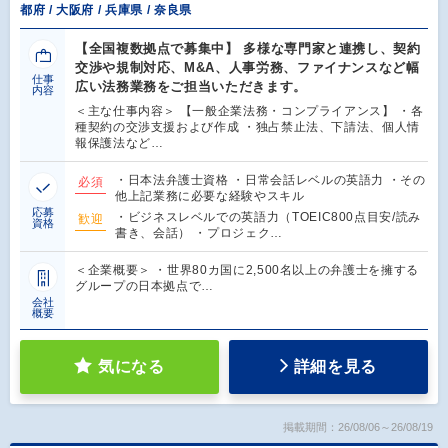
都府 / 大阪府 / 兵庫県 / 奈良県
【全国複数拠点で募集中】 多様な専門家と連携し、契約
交渉や規制対応、M&A、人事労務、ファイナンスなど幅
仕事
広い法務業務をご担当いただきます。
内容
＜主な仕事内容＞ 【一般企業法務・コンプライアンス】 ・各
種契約の交渉支援および作成 ・独占禁止法、下請法、個人情
報保護法など…
・日本法弁護士資格 ・日常会話レベルの英語力 ・その
必須
他上記業務に必要な経験やスキル
応募
・ビジネスレベルでの英語力（TOEIC800点目安/読み
歓迎
資格
書き、会話） ・プロジェク…
＜企業概要＞ ・世界80カ国に2,500名以上の弁護士を擁する
グループの日本拠点で…
会社
概要
気になる
詳細を見る
掲載期間：26/08/06～26/08/19