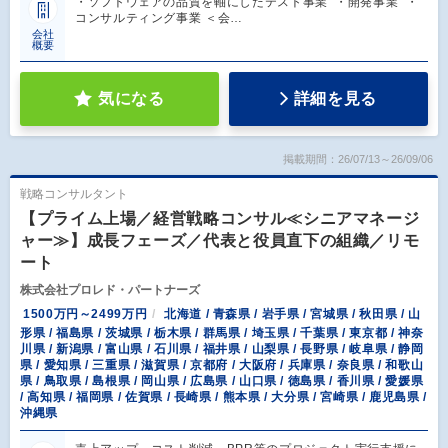
・ソフトウェアの品質を軸にしたテスト事業 ・開発事業 ・
コンサルティング事業 ＜会…
会社
概要
気になる
詳細を見る
掲載期間：26/07/13～26/09/06
戦略コンサルタント
【プライム上場／経営戦略コンサル≪シニアマネージ
ャー≫】成長フェーズ／代表と役員直下の組織／リモ
ート
株式会社プロレド・パートナーズ
1500万円～2499万円
北海道 / 青森県 / 岩手県 / 宮城県 / 秋田県 / 山
形県 / 福島県 / 茨城県 / 栃木県 / 群馬県 / 埼玉県 / 千葉県 / 東京都 / 神奈
川県 / 新潟県 / 富山県 / 石川県 / 福井県 / 山梨県 / 長野県 / 岐阜県 / 静岡
県 / 愛知県 / 三重県 / 滋賀県 / 京都府 / 大阪府 / 兵庫県 / 奈良県 / 和歌山
県 / 鳥取県 / 島根県 / 岡山県 / 広島県 / 山口県 / 徳島県 / 香川県 / 愛媛県
/ 高知県 / 福岡県 / 佐賀県 / 長崎県 / 熊本県 / 大分県 / 宮崎県 / 鹿児島県 /
沖縄県