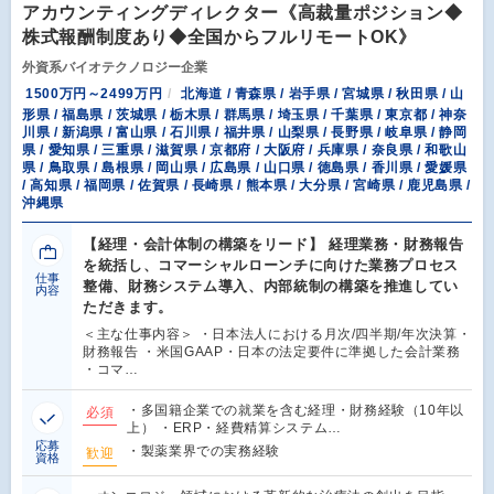
アカウンティングディレクター《高裁量ポジション◆
株式報酬制度あり◆全国からフルリモートOK》
外資系バイオテクノロジー企業
1500万円～2499万円
北海道 / 青森県 / 岩手県 / 宮城県 / 秋田県 / 山
形県 / 福島県 / 茨城県 / 栃木県 / 群馬県 / 埼玉県 / 千葉県 / 東京都 / 神奈
川県 / 新潟県 / 富山県 / 石川県 / 福井県 / 山梨県 / 長野県 / 岐阜県 / 静岡
県 / 愛知県 / 三重県 / 滋賀県 / 京都府 / 大阪府 / 兵庫県 / 奈良県 / 和歌山
県 / 鳥取県 / 島根県 / 岡山県 / 広島県 / 山口県 / 徳島県 / 香川県 / 愛媛県
/ 高知県 / 福岡県 / 佐賀県 / 長崎県 / 熊本県 / 大分県 / 宮崎県 / 鹿児島県 /
沖縄県
【経理・会計体制の構築をリード】 経理業務・財務報告
を統括し、コマーシャルローンチに向けた業務プロセス
仕事
整備、財務システム導入、内部統制の構築を推進してい
内容
ただきます。
＜主な仕事内容＞ ・日本法人における月次/四半期/年次決算・
財務報告 ・米国GAAP・日本の法定要件に準拠した会計業務
・コマ…
・多国籍企業での就業を含む経理・財務経験（10年以
必須
上） ・ERP・経費精算システム…
応募
・製薬業界での実務経験
歓迎
資格