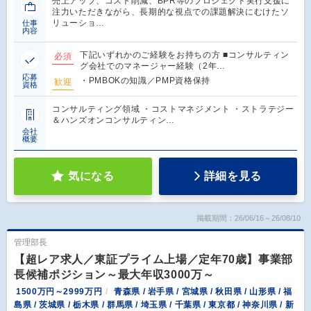
売上アップ、コスト削減、BPR等のプロジェクト実行支援に
注力いただきながら、長期的な視点での課題解決にむけたソ
リューショ…
仕事
内容
下記いずれかのご経験をお持ちの方 ■コンサルティン
必須
グ会社でのマネージャー経験（2年…
応募
・PMBOKの知識／PMP資格保持
歓迎
資格
コンサルティング領域 ・コストマネジメント ・ストラテジー
＆ハンズオンコンサルティン…
会社
概要
気になる
詳細を見る
掲載期間：26/06/16～26/08/10
管理部長
【超レア求人／東証プライム上場／定年70歳】事業部
長候補ポジション～最大年収3000万～
1500万円～2999万円
青森県 / 岩手県 / 宮城県 / 秋田県 / 山形県 / 福
島県 / 茨城県 / 栃木県 / 群馬県 / 埼玉県 / 千葉県 / 東京都 / 神奈川県 / 新