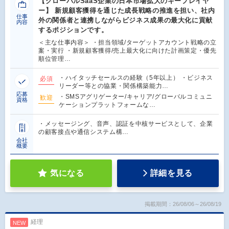
【グローバルSaaS企業の日本市場拡大のキープレイヤ
ー】 新規顧客獲得を通じた成長戦略の推進を担い、社内
仕事
外の関係者と連携しながらビジネス成果の最大化に貢献
内容
するポジションです。
＜主な仕事内容＞ ・担当領域/ターゲットアカウント戦略の立
案・実行 ・新規顧客獲得/売上最大化に向けた計画策定・優先
順位管理…
・ハイタッチセールスの経験（5年以上） ・ビジネス
必須
リーダー等との協業・関係構築能力…
応募
・SMSアグリゲーター/キャリア/グローバルコミュニ
歓迎
資格
ケーションプラットフォームな…
・メッセージング、音声、認証を中核サービスとして、企業
の顧客接点や通信システム構…
会社
概要
気になる
詳細を見る
掲載期間：26/08/06～26/08/19
経理
NEW