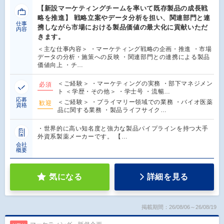
【新設マーケティングチームを率いて既存製品の成長戦
略を推進】 戦略立案やデータ分析を担い、関連部門と連
仕事
携しながら市場における製品価値の最大化に貢献いただ
内容
きます。
＜主な仕事内容＞ ・マーケティング戦略の企画・推進 ・市場
データの分析・施策への反映 ・関連部門との連携による製品
価値向上 ・チ…
＜ご経験＞ ・マーケティングの実務 ・部下マネジメン
必須
ト ＜学歴・その他＞ ・学士号 ・流暢…
応募
＜ご経験＞ ・プライマリー領域での業務 ・バイオ医薬
歓迎
資格
品に関する業務 ・製品ライフサイク…
・世界的に高い知名度と強力な製品パイプラインを持つ大手
外資系製薬メーカーです。 【…
会社
概要
気になる
詳細を見る
掲載期間：26/08/06～26/08/19