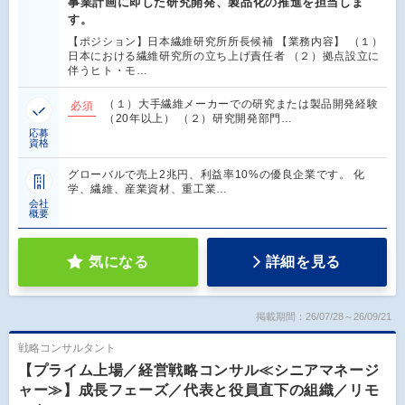
事業計画に即した研究開発、製品化の推進を担当しま
す。
【ポジション】日本繊維研究所所長候補 【業務内容】 （１）
日本における繊維研究所の立ち上げ責任者 （２）拠点設立に
伴うヒト・モ…
（１）大手繊維メーカーでの研究または製品開発経験
必須
（20年以上） （２）研究開発部門…
応募
資格
グローバルで売上2兆円、利益率10%の優良企業です。 化
学、繊維、産業資材、重工業…
会社
概要
気になる
詳細を見る
掲載期間：26/07/28～26/09/21
戦略コンサルタント
【プライム上場／経営戦略コンサル≪シニアマネージ
ャー≫】成長フェーズ／代表と役員直下の組織／リモ