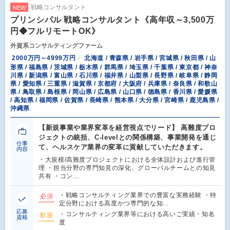
戦略コンサルタント
NEW
プリンシパル 戦略コンサルタント《高年収～3,500万
円◆フルリモートOK》
外資系コンサルティングファーム
2000万円～4999万円
北海道 / 青森県 / 岩手県 / 宮城県 / 秋田県 / 山
形県 / 福島県 / 茨城県 / 栃木県 / 群馬県 / 埼玉県 / 千葉県 / 東京都 / 神奈
川県 / 新潟県 / 富山県 / 石川県 / 福井県 / 山梨県 / 長野県 / 岐阜県 / 静岡
県 / 愛知県 / 三重県 / 滋賀県 / 京都府 / 大阪府 / 兵庫県 / 奈良県 / 和歌山
県 / 鳥取県 / 島根県 / 岡山県 / 広島県 / 山口県 / 徳島県 / 香川県 / 愛媛県
/ 高知県 / 福岡県 / 佐賀県 / 長崎県 / 熊本県 / 大分県 / 宮崎県 / 鹿児島県 /
沖縄県
【新規事業や業界変革を経営視点でリード】 高難度プロ
ジェクトの統括、C-levelとの関係構築、事業開発を通じ
仕事
て、ヘルスケア業界の変革に貢献していただきます。
内容
・大規模/高難度プロジェクトにおける全体設計および進行管
理 ・担当分野の専門知見の深化、グローバルチームとの知見
共有 ・コン…
・戦略コンサルティング業界での豊富な実務経験 ・特
必須
定分野における高度かつ専門的な知…
応募
・コンサルティング業界等における高いご実績・知名
歓迎
資格
度