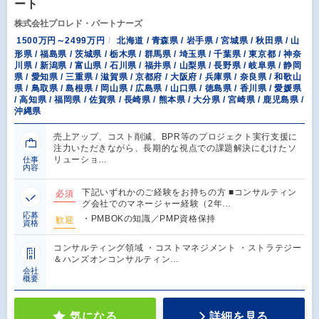
ート
株式会社プロレド・パートナーズ
1500万円～2499万円
北海道 / 青森県 / 岩手県 / 宮城県 / 秋田県 / 山
形県 / 福島県 / 茨城県 / 栃木県 / 群馬県 / 埼玉県 / 千葉県 / 東京都 / 神奈
川県 / 新潟県 / 富山県 / 石川県 / 福井県 / 山梨県 / 長野県 / 岐阜県 / 静岡
県 / 愛知県 / 三重県 / 滋賀県 / 京都府 / 大阪府 / 兵庫県 / 奈良県 / 和歌山
県 / 鳥取県 / 島根県 / 岡山県 / 広島県 / 山口県 / 徳島県 / 香川県 / 愛媛県
/ 高知県 / 福岡県 / 佐賀県 / 長崎県 / 熊本県 / 大分県 / 宮崎県 / 鹿児島県 /
沖縄県
売上アップ、コスト削減、BPR等のプロジェクト実行支援に
注力いただきながら、長期的な視点での課題解決にむけたソ
リューショ…
仕事
内容
下記いずれかのご経験をお持ちの方 ■コンサルティン
必須
グ会社でのマネージャー経験（2年…
応募
・PMBOKの知識／PMP資格保持
歓迎
資格
コンサルティング領域 ・コストマネジメント ・ストラテジー
＆ハンズオンコンサルティン…
会社
概要
気になる
詳細を見る