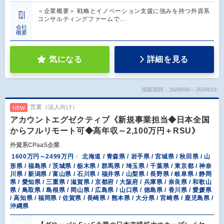
＜企業概要＞ 戦略とイノベーション支援に強みを持つ外資系
コンサルティングファームで…
会社
概要
気になる
詳細を見る
掲載期間：26/08/06～26/08/19
営業（法人向け）
NEW
アカウントエグゼクティブ《新規事業担当◆日本全国
からフルリモート可◆高年収～2,100万円＋RSU》
外資系CPaaS企業
1600万円～2499万円
北海道 / 青森県 / 岩手県 / 宮城県 / 秋田県 / 山
形県 / 福島県 / 茨城県 / 栃木県 / 群馬県 / 埼玉県 / 千葉県 / 東京都 / 神奈
川県 / 新潟県 / 富山県 / 石川県 / 福井県 / 山梨県 / 長野県 / 岐阜県 / 静岡
県 / 愛知県 / 三重県 / 滋賀県 / 京都府 / 大阪府 / 兵庫県 / 奈良県 / 和歌山
県 / 鳥取県 / 島根県 / 岡山県 / 広島県 / 山口県 / 徳島県 / 香川県 / 愛媛県
/ 高知県 / 福岡県 / 佐賀県 / 長崎県 / 熊本県 / 大分県 / 宮崎県 / 鹿児島県 /
沖縄県