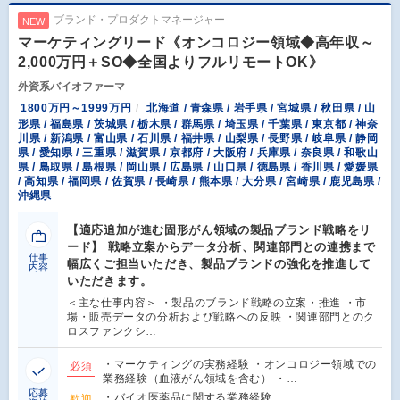
ブランド・プロダクトマネージャー
NEW
マーケティングリード《オンコロジー領域◆高年収～
2,000万円＋SO◆全国よりフルリモートOK》
外資系バイオファーマ
1800万円～1999万円
北海道 / 青森県 / 岩手県 / 宮城県 / 秋田県 / 山
形県 / 福島県 / 茨城県 / 栃木県 / 群馬県 / 埼玉県 / 千葉県 / 東京都 / 神奈
川県 / 新潟県 / 富山県 / 石川県 / 福井県 / 山梨県 / 長野県 / 岐阜県 / 静岡
県 / 愛知県 / 三重県 / 滋賀県 / 京都府 / 大阪府 / 兵庫県 / 奈良県 / 和歌山
県 / 鳥取県 / 島根県 / 岡山県 / 広島県 / 山口県 / 徳島県 / 香川県 / 愛媛県
/ 高知県 / 福岡県 / 佐賀県 / 長崎県 / 熊本県 / 大分県 / 宮崎県 / 鹿児島県 /
沖縄県
【適応追加が進む固形がん領域の製品ブランド戦略をリ
ード】 戦略立案からデータ分析、関連部門との連携まで
仕事
幅広くご担当いただき、製品ブランドの強化を推進して
内容
いただきます。
＜主な仕事内容＞ ・製品のブランド戦略の立案・推進 ・市
場・販売データの分析および戦略への反映 ・関連部門とのク
ロスファンクシ…
・マーケティングの実務経験 ・オンコロジー領域での
必須
業務経験（血液がん領域を含む） ・…
応募
・バイオ医薬品に関する業務経験
歓迎