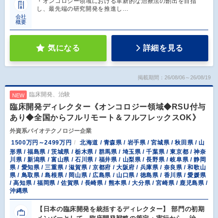
・オンコロジー領域における革新的な治療法の創出を目指
し、最先端の研究開発を推進し…
会社
概要
気になる
詳細を見る
掲載期間：26/08/06～26/08/19
臨床開発、治験
NEW
臨床開発ディレクター《オンコロジー領域◆RSU付与
あり◆全国からフルリモート＆フルフレックスOK》
外資系バイオテクノロジー企業
1500万円～2499万円
北海道 / 青森県 / 岩手県 / 宮城県 / 秋田県 / 山
形県 / 福島県 / 茨城県 / 栃木県 / 群馬県 / 埼玉県 / 千葉県 / 東京都 / 神奈
川県 / 新潟県 / 富山県 / 石川県 / 福井県 / 山梨県 / 長野県 / 岐阜県 / 静岡
県 / 愛知県 / 三重県 / 滋賀県 / 京都府 / 大阪府 / 兵庫県 / 奈良県 / 和歌山
県 / 鳥取県 / 島根県 / 岡山県 / 広島県 / 山口県 / 徳島県 / 香川県 / 愛媛県
/ 高知県 / 福岡県 / 佐賀県 / 長崎県 / 熊本県 / 大分県 / 宮崎県 / 鹿児島県 /
沖縄県
【日本の臨床開発を統括するディレクター】 部門の初期