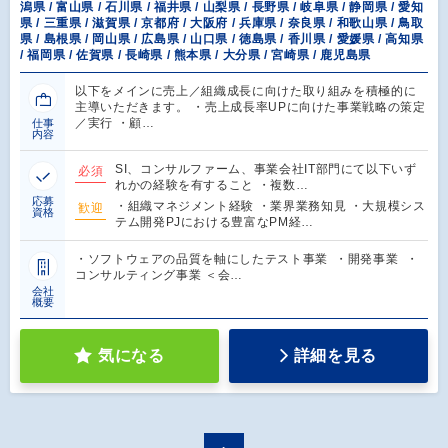
潟県 / 富山県 / 石川県 / 福井県 / 山梨県 / 長野県 / 岐阜県 / 静岡県 / 愛知
県 / 三重県 / 滋賀県 / 京都府 / 大阪府 / 兵庫県 / 奈良県 / 和歌山県 / 鳥取
県 / 島根県 / 岡山県 / 広島県 / 山口県 / 徳島県 / 香川県 / 愛媛県 / 高知県
/ 福岡県 / 佐賀県 / 長崎県 / 熊本県 / 大分県 / 宮崎県 / 鹿児島県
以下をメインに売上／組織成長に向けた取り組みを積極的に
主導いただきます。 ・売上成長率UPに向けた事業戦略の策定
／実行 ・顧…
仕事
内容
SI、コンサルファーム、事業会社IT部門にて以下いず
必須
れかの経験を有すること ・複数…
応募
・組織マネジメント経験 ・業界業務知見 ・大規模シス
歓迎
資格
テム開発PJにおける豊富なPM経…
・ソフトウェアの品質を軸にしたテスト事業 ・開発事業 ・
コンサルティング事業 ＜会…
会社
概要
気になる
詳細を見る