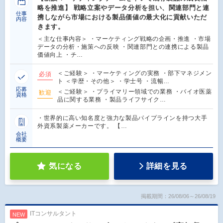
略を推進】 戦略立案やデータ分析を担い、関連部門と連
仕事
携しながら市場における製品価値の最大化に貢献いただ
内容
きます。
＜主な仕事内容＞ ・マーケティング戦略の企画・推進 ・市場
データの分析・施策への反映 ・関連部門との連携による製品
価値向上 ・チ…
＜ご経験＞ ・マーケティングの実務 ・部下マネジメン
必須
ト ＜学歴・その他＞ ・学士号 ・流暢…
応募
＜ご経験＞ ・プライマリー領域での業務 ・バイオ医薬
歓迎
資格
品に関する業務 ・製品ライフサイク…
・世界的に高い知名度と強力な製品パイプラインを持つ大手
外資系製薬メーカーです。 【…
会社
概要
気になる
詳細を見る
掲載期間：26/08/06～26/08/19
ITコンサルタント
NEW