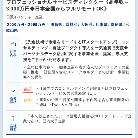
プロフェッショナルサービスディレクター《高年収～
3,000万円◆日本全国からフルリモートOK》
日系ITベンチャー企業
2000万円～2999万円
滋賀県 / 京都府 / 大阪府 / 兵庫県 / 奈良県 / 和
歌山県
【先進技術で市場をリードするITスタートアップ】 コン
サルティング～自社プロダクト導入を一気通貫で支援◆
仕事
パーソナルデータ活用に関する事業企画・提案、導入支
内容
援をご担当いただきます。
＜主な仕事内容＞ ・顧客企業を巻き込んだプロジェクトの企
画・推進 ・経営層を含むステークホルダーとの折衝・事業戦
略への反映 ・…
・IT業界でのコンサルティング経験またはプロフェッ
必須
ショナルサービスの営業経験（1…
応募
・事業の企画・提案や関連する内容を含む事業開発の
歓迎
資格
ご経験 ・Data＆AI/Secu…
・日本で設立されたデータ活用支援領域のITスタートアップ企
業であり、国内大手企業…
会社
概要