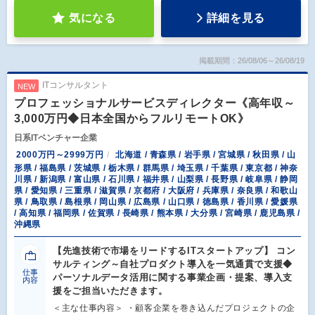
気になる
詳細を見る
掲載期間：26/08/06～26/08/19
ITコンサルタント
NEW
プロフェッショナルサービスディレクター《高年収～
3,000万円◆日本全国からフルリモートOK》
日系ITベンチャー企業
2000万円～2999万円
北海道 / 青森県 / 岩手県 / 宮城県 / 秋田県 / 山
形県 / 福島県 / 茨城県 / 栃木県 / 群馬県 / 埼玉県 / 千葉県 / 東京都 / 神奈
川県 / 新潟県 / 富山県 / 石川県 / 福井県 / 山梨県 / 長野県 / 岐阜県 / 静岡
県 / 愛知県 / 三重県 / 滋賀県 / 京都府 / 大阪府 / 兵庫県 / 奈良県 / 和歌山
県 / 鳥取県 / 島根県 / 岡山県 / 広島県 / 山口県 / 徳島県 / 香川県 / 愛媛県
/ 高知県 / 福岡県 / 佐賀県 / 長崎県 / 熊本県 / 大分県 / 宮崎県 / 鹿児島県 /
沖縄県
【先進技術で市場をリードするITスタートアップ】 コン
サルティング～自社プロダクト導入を一気通貫で支援◆
仕事
パーソナルデータ活用に関する事業企画・提案、導入支
内容
援をご担当いただきます。
＜主な仕事内容＞ ・顧客企業を巻き込んだプロジェクトの企