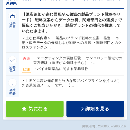
沖縄県
【適応追加が進む固形がん領域の製品ブランド戦略をリ
ード】 戦略立案からデータ分析、関連部門との連携まで
仕事
幅広くご担当いただき、製品ブランドの強化を推進して
内容
いただきます。
＜主な仕事内容＞ ・製品のブランド戦略の立案・推進 ・市
場・販売データの分析および戦略への反映 ・関連部門とのク
ロスファンクシ…
・マーケティングの実務経験 ・オンコロジー領域での
必須
業務経験（血液がん領域を含む） ・…
応募
・バイオ医薬品に関する業務経験
歓迎
資格
・世界的に高い知名度と強力な製品パイプラインを持つ大手
外資系製薬メーカーです。 【…
会社
概要
気になる
詳細を見る
掲載期間：26/08/06～26/08/19