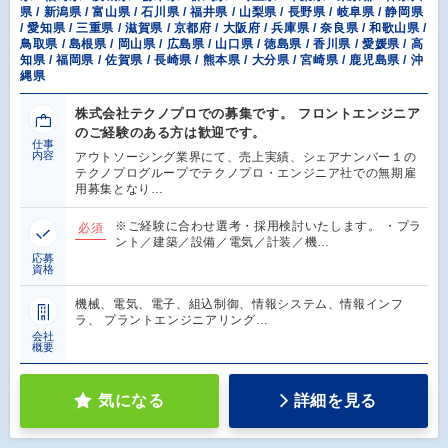
県 / 新潟県 / 富山県 / 石川県 / 福井県 / 山梨県 / 長野県 / 岐阜県 / 静岡県
/ 愛知県 / 三重県 / 滋賀県 / 京都府 / 大阪府 / 兵庫県 / 奈良県 / 和歌山県 /
鳥取県 / 島根県 / 岡山県 / 広島県 / 山口県 / 徳島県 / 香川県 / 愛媛県 / 高
知県 / 福岡県 / 佐賀県 / 長崎県 / 熊本県 / 大分県 / 宮崎県 / 鹿児島県 / 沖
縄県
株式会社テクノプロでの募集です。 フロントエンジニア
のご経験のある方は歓迎です。
仕事
内容
アウトソーシング業界にて、売上実績、シェアナンバー１の
テクノプログループでテクノプロ・エンジニア社での無期雇
用募集となり…
※ご経験に合わせ選考・採用検討いたします。 ・プラ
必須
ント／建築／設備／電気／計装／機…
応募
資格
機械、電気、電子、組込制御、情報システム、情報インフ
ラ、 プラントエンジニアリング…
会社
概要
気になる
詳細を見る