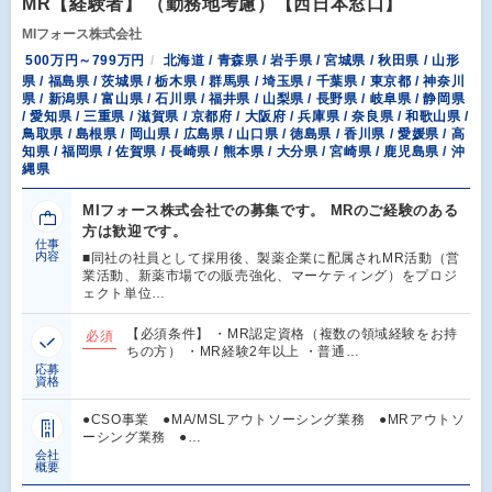
MR【経験者】 （勤務地考慮）【西日本窓口】
MIフォース株式会社
500万円～799万円
北海道 / 青森県 / 岩手県 / 宮城県 / 秋田県 / 山形
県 / 福島県 / 茨城県 / 栃木県 / 群馬県 / 埼玉県 / 千葉県 / 東京都 / 神奈川
県 / 新潟県 / 富山県 / 石川県 / 福井県 / 山梨県 / 長野県 / 岐阜県 / 静岡県
/ 愛知県 / 三重県 / 滋賀県 / 京都府 / 大阪府 / 兵庫県 / 奈良県 / 和歌山県 /
鳥取県 / 島根県 / 岡山県 / 広島県 / 山口県 / 徳島県 / 香川県 / 愛媛県 / 高
知県 / 福岡県 / 佐賀県 / 長崎県 / 熊本県 / 大分県 / 宮崎県 / 鹿児島県 / 沖
縄県
MIフォース株式会社での募集です。 MRのご経験のある
方は歓迎です。
仕事
内容
■同社の社員として採用後、製薬企業に配属されMR活動（営
業活動、新薬市場での販売強化、マーケティング）をプロジ
ェクト単位…
【必須条件】 ・MR認定資格（複数の領域経験をお持
必須
ちの方） ・MR経験2年以上 ・普通…
応募
資格
●CSO事業 ●MA/MSLアウトソーシング業務 ●MRアウトソ
ーシング業務 ●…
会社
概要