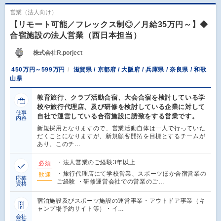
営業（法人向け）
【リモート可能／フレックス制◎／月給35万円～】◆
合宿施設の法人営業（西日本担当）
株式会社R.porject
450万円～599万円
滋賀県 / 京都府 / 大阪府 / 兵庫県 / 奈良県 / 和歌
山県
教育旅行、クラブ活動合宿、大会合宿を検討している学
校や旅行代理店、及び研修を検討している企業に対して
仕事
自社で運営している合宿施設に誘致をする営業です。
内容
新規採用となりますので、営業活動自体は一人で行っていた
だくことになりますが、新規顧客開拓を目標とするチームが
あり、このチ…
・法人営業のご経験3年以上
必須
・旅行代理店にて学校営業、スポーツほか合宿営業の
歓迎
応募
ご経験 ・研修運営会社での営業のご…
資格
宿泊施設及びスポーツ施設の運営事業・アウトドア事業（キ
ャンプ場予約サイト等）・イ…
会社