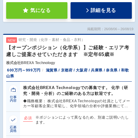
気になる
詳細を見る
掲載期間：26/08/06～26/08/19
研究・開発（化学・素材・食品・衣料）
NEW
【オープンポジション（化学系）】ご経験・エリア考
慮しご提案させていただきます ※定年65歳※
株式会社BREXA Technology
600万円～999万円
滋賀県 / 京都府 / 大阪府 / 兵庫県 / 奈良県 / 和歌
山県
株式会社BREXA Technologyでの募集です。 化学（研
究・開発・分析）のご経験のある方は歓迎です。
仕事
内容
◆職務概要： 株式会社BREXA Technologyの社員としてメー
カー等顧客企業に常駐し、化学領域の分析や評価業務にて…
※ポジションによって異なるため、別途ご説明いたし
必須
ます。
応募
資格