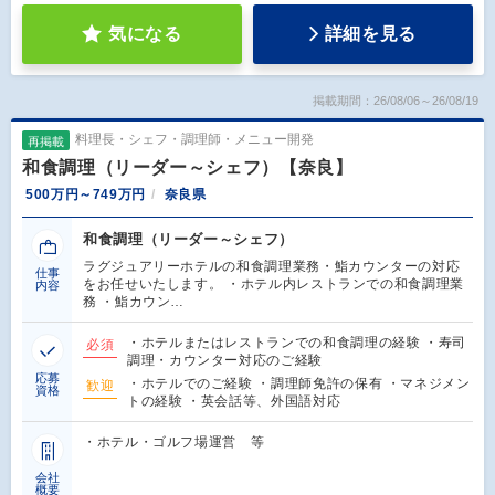
気になる
詳細を見る
掲載期間：26/08/06～26/08/19
料理長・シェフ・調理師・メニュー開発
再掲載
和食調理（リーダー～シェフ）【奈良】
500万円～749万円
奈良県
和食調理（リーダー～シェフ）
ラグジュアリーホテルの和食調理業務・鮨カウンターの対応
仕事
をお任せいたします。 ・ホテル内レストランでの和食調理業
内容
務 ・鮨カウン…
・ホテルまたはレストランでの和食調理の経験 ・寿司
必須
調理・カウンター対応のご経験
応募
・ホテルでのご経験 ・調理師免許の保有 ・マネジメン
歓迎
資格
トの経験 ・英会話等、外国語対応
・ホテル・ゴルフ場運営 等
会社
概要