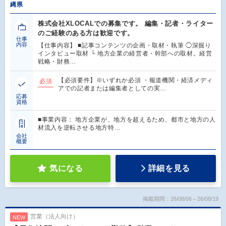
縄県
株式会社XLOCALでの募集です。 編集・記者・ライター
のご経験のある方は歓迎です。
仕事
内容
【仕事内容】 ■記事コンテンツの企画・取材・執筆 ◯深掘り
インタビュー取材 └ 地方企業の経営者・幹部への取材。経営
戦略・財務…
【必須要件】※いずれか必須 ・報道機関・経済メディ
必須
アでの記者または編集者としての実…
応募
資格
■事業内容： 地方企業が、地方を超えるため、都市と地方の人
材流入を逆転させる地方特…
会社
概要
気になる
詳細を見る
掲載期間：26/08/06～26/08/19
営業（法人向け）
NEW