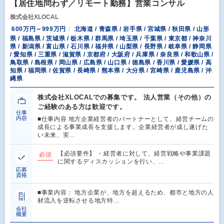
【居住地問わず／リモート勤務】営業コンサル
株式会社XLOCAL
600万円～999万円
北海道 / 青森県 / 岩手県 / 宮城県 / 秋田県 / 山形
県 / 福島県 / 茨城県 / 栃木県 / 群馬県 / 埼玉県 / 千葉県 / 東京都 / 神奈川
県 / 新潟県 / 富山県 / 石川県 / 福井県 / 山梨県 / 長野県 / 岐阜県 / 静岡県
/ 愛知県 / 三重県 / 滋賀県 / 京都府 / 大阪府 / 兵庫県 / 奈良県 / 和歌山県 /
鳥取県 / 島根県 / 岡山県 / 広島県 / 山口県 / 徳島県 / 香川県 / 愛媛県 / 高
知県 / 福岡県 / 佐賀県 / 長崎県 / 熊本県 / 大分県 / 宮崎県 / 鹿児島県 / 沖
縄県
株式会社XLOCALでの募集です。 法人営業（その他）の
ご経験のある方は歓迎です。
仕事
内容
■仕事内容 地方企業経営者のパートナーとして、経営チームの
成長による事業成長を支援します。企業経営者が成し遂げた
い未来、実…
【必須要件】 ・経営者に対して、経営戦略や事業課題
必須
に関するディスカッションを行い、…
応募
資格
■事業内容： 地方企業が、地方を超えるため、都市と地方の人
材流入を逆転させる地方特…
会社
概要