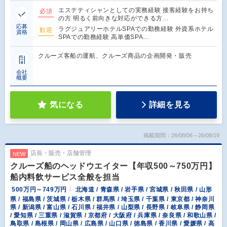
エステティシャンとしての実務経験 接客経験をお持ち
必須
の方 明るく前向きな対応ができる方…
応募
ラグジュアリーホテルSPAでの勤務経験 外資系ホテル
歓迎
資格
SPAでの勤務経験 高単価SPA…
クルーズ客船の運航、クルーズ商品の企画開発・販売
会社
概要
気になる
詳細を見る
掲載期間：26/08/06～26/08/19
店長・販売・店舗管理
NEW
クルーズ船のヘッドウエイター【年収500～750万円】
船内料飲サービス全般を担当
500万円～749万円
北海道 / 青森県 / 岩手県 / 宮城県 / 秋田県 / 山形
県 / 福島県 / 茨城県 / 栃木県 / 群馬県 / 埼玉県 / 千葉県 / 東京都 / 神奈川
県 / 新潟県 / 富山県 / 石川県 / 福井県 / 山梨県 / 長野県 / 岐阜県 / 静岡県
/ 愛知県 / 三重県 / 滋賀県 / 京都府 / 大阪府 / 兵庫県 / 奈良県 / 和歌山県 /
鳥取県 / 島根県 / 岡山県 / 広島県 / 山口県 / 徳島県 / 香川県 / 愛媛県 / 高