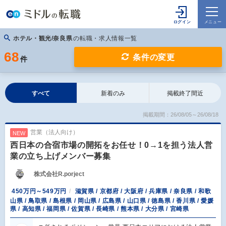
ホテル・観光/奈良県
の転職・求人情報一覧
68
条件の変更
件
すべて
新着のみ
掲載終了間近
掲載期間：26/08/05～26/08/18
営業（法人向け）
NEW
西日本の合宿市場の開拓をお任せ！0→1を担う法人営
業の立ち上げメンバー募集
株式会社R.porject
450万円～549万円
滋賀県 / 京都府 / 大阪府 / 兵庫県 / 奈良県 / 和歌
山県 / 鳥取県 / 島根県 / 岡山県 / 広島県 / 山口県 / 徳島県 / 香川県 / 愛媛
県 / 高知県 / 福岡県 / 佐賀県 / 長崎県 / 熊本県 / 大分県 / 宮崎県