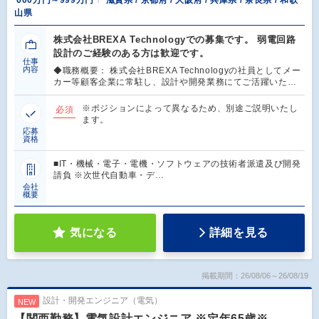
山県
株式会社BREXA Technologyでの募集です。 弱電回路
設計のご経験のある方は歓迎です。
仕事
内容
◆職務概要： 株式会社BREXA Technologyの社員としてメー
カー等顧客企業に常駐し、設計や開発業務にてご活躍いた…
※ポジションによって異なるため、別途ご説明いたし
必須
ます。
応募
資格
■IT・機械・電子・電機・ソフトウェアの技術者派遣及び開発
請負 ※次世代自動車・デ…
会社
概要
気になる
詳細を見る
掲載期間：26/08/06～26/08/19
設計・開発エンジニア（電気）
NEW
【関西勤務】電気設計エンジニア ※定年65歳※