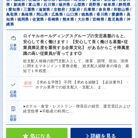
県 / 新潟県 / 富山県 / 石川県 / 福井県 / 山梨県 / 長野県 / 岐阜県 / 静岡県
/ 愛知県 / 三重県 / 滋賀県 / 京都府 / 大阪府 / 兵庫県 / 奈良県 / 和歌山県 /
鳥取県 / 島根県 / 岡山県 / 広島県 / 山口県 / 徳島県 / 香川県 / 愛媛県 / 高
知県 / 福岡県 / 佐賀県 / 長崎県 / 熊本県 / 大分県 / 宮崎県 / 鹿児島県 / 沖
縄県
ロイヤルホールディングスグループの安定基盤のもと、
安心して長く働けます！ 【安心して長く働ける基盤×従
仕事
業員満足度を重視する企業文化】 があるからこそ帰属意
内容
識の高い従業員が育ってます◎
総支配人候補の部門支配人として、接客、調理、宿泊、清掃
に関するマネジメント業務全般。 総支配人経験者の場合、最
短で１年程度…
【求める学歴】 不問 【求める経験】 【必須要件】 ・
必須
ホテル業界での総支配人・支配人、ま…
応募
資格
●ホテル・食堂・レストラン・喫茶店の経営、運営受託および
経営指導 ●不動産の利用に…
会社
概要
気になる
詳細を見る