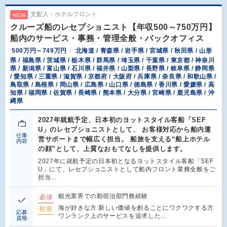
支配人・ホテルフロント
NEW
クルーズ船のレセプショニスト【年収500～750万円】
船内のサービス・事務・管理全般・バックオフィス
500万円～749万円
北海道 / 青森県 / 岩手県 / 宮城県 / 秋田県 / 山形
県 / 福島県 / 茨城県 / 栃木県 / 群馬県 / 埼玉県 / 千葉県 / 東京都 / 神奈川
県 / 新潟県 / 富山県 / 石川県 / 福井県 / 山梨県 / 長野県 / 岐阜県 / 静岡県
/ 愛知県 / 三重県 / 滋賀県 / 京都府 / 大阪府 / 兵庫県 / 奈良県 / 和歌山県 /
鳥取県 / 島根県 / 岡山県 / 広島県 / 山口県 / 徳島県 / 香川県 / 愛媛県 / 高
知県 / 福岡県 / 佐賀県 / 長崎県 / 熊本県 / 大分県 / 宮崎県 / 鹿児島県 / 沖
縄県
2027年就航予定、日本初のヨットスタイル客船「SEF
U」のレセプショニストとして、 お客様対応から船内運
仕事
営サポートまで幅広く担当。 船旅を支える“船上ホテル
内容
の顔”として、上質なおもてなしを提供します。
2027年に就航予定の日本初となるヨットスタイル客船「SEF
U」にて、レセプショニストとして船内フロント業務全般をご
担当…
観光業界での勤宿泊部門務経験
必須
海が好きな方 新しい価値を創ることにワクワクする方
歓迎
応募
ワンランク上のサービスを追求した…
資格