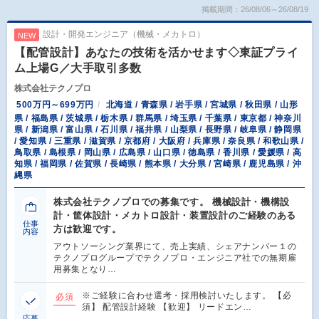
掲載期間：26/08/06～26/08/19
設計・開発エンジニア（機械・メカトロ）
NEW
【配管設計】あなたの技術を活かせます◇東証プライ
ム上場G／大手取引多数
株式会社テクノプロ
500万円～699万円
北海道 / 青森県 / 岩手県 / 宮城県 / 秋田県 / 山形
県 / 福島県 / 茨城県 / 栃木県 / 群馬県 / 埼玉県 / 千葉県 / 東京都 / 神奈川
県 / 新潟県 / 富山県 / 石川県 / 福井県 / 山梨県 / 長野県 / 岐阜県 / 静岡県
/ 愛知県 / 三重県 / 滋賀県 / 京都府 / 大阪府 / 兵庫県 / 奈良県 / 和歌山県 /
鳥取県 / 島根県 / 岡山県 / 広島県 / 山口県 / 徳島県 / 香川県 / 愛媛県 / 高
知県 / 福岡県 / 佐賀県 / 長崎県 / 熊本県 / 大分県 / 宮崎県 / 鹿児島県 / 沖
縄県
株式会社テクノプロでの募集です。 機械設計・機構設
計・筐体設計・メカトロ設計・装置設計のご経験のある
仕事
方は歓迎です。
内容
アウトソーシング業界にて、売上実績、シェアナンバー１の
テクノプログループでテクノプロ・エンジニア社での無期雇
用募集となり…
※ご経験に合わせ選考・採用検討いたします。 【必
必須
須】 配管設計経験 【歓迎】 リードエン…
応募