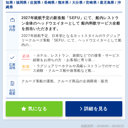
知県 / 福岡県 / 佐賀県 / 長崎県 / 熊本県 / 大分県 / 宮崎県 / 鹿児島県 / 沖
縄県
2027年就航予定の新造船「SEFU」にて、船内レストラ
ン全体のヘッドウエイターとして 船内料飲サービス全般
仕事
を担当いただきます。
内容
2027年就航予定、日本初となるヨットスタイルのラグジュア
リークルーズ客船「SEFU」にて、ヘッドウエイターとして船
内の…
・ホテル、レストラン、旅館などでの接客・サービス
必須
経験をお持ちの方 ・お客様に寄り添…
応募
・ラグジュアリーホテルや高級レストランでのサービ
歓迎
資格
ス経験 ・クルーズ船や旅客船など船…
クルーズ客船の運航、クルーズ商品の企画開発・販売
会社
概要
気になる
詳細を見る
掲載期間：26/08/06～26/08/19