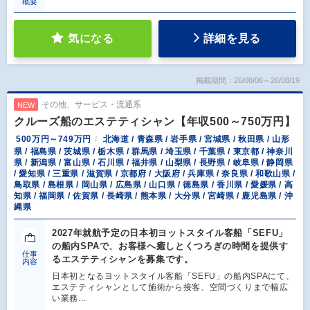
概要
気になる
詳細を見る
掲載期間：26/08/06～26/08/19
その他、サービス・流通系
NEW
クルーズ船のエステティシャン【年収500～750万円】
500万円～749万円
北海道 / 青森県 / 岩手県 / 宮城県 / 秋田県 / 山形
県 / 福島県 / 茨城県 / 栃木県 / 群馬県 / 埼玉県 / 千葉県 / 東京都 / 神奈川
県 / 新潟県 / 富山県 / 石川県 / 福井県 / 山梨県 / 長野県 / 岐阜県 / 静岡県
/ 愛知県 / 三重県 / 滋賀県 / 京都府 / 大阪府 / 兵庫県 / 奈良県 / 和歌山県 /
鳥取県 / 島根県 / 岡山県 / 広島県 / 山口県 / 徳島県 / 香川県 / 愛媛県 / 高
知県 / 福岡県 / 佐賀県 / 長崎県 / 熊本県 / 大分県 / 宮崎県 / 鹿児島県 / 沖
縄県
2027年就航予定の日本初ヨットスタイル客船「SEFU」
の船内SPAで、お客様へ癒しとくつろぎの時間を提供す
仕事
るエステティシャンを募集です。
内容
日本初となるヨットスタイル客船「SEFU」の船内SPAにて、
エステティシャンとして施術から接客、空間づくりまで幅広
い業務…