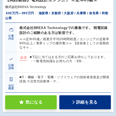
株式会社BREXA Technology
600万円～999万円
滋賀県 / 京都府 / 大阪府 / 兵庫県 / 奈良県 / 和歌
山県
株式会社BREXA Technologyでの募集です。 弱電回路
設計のご経験のある方は歓迎です。
仕事
内容
≪≪定年65歳／残業月平均20時間程度／エンジニアの定着率
90%以上／業界トップの案件数≫≫ 【技術者としての長期的
なキャ…
■下記に当てはまる方のご応募お待ちしております。
必須
・一般電気知識をお持ちの方 ・EM…
応募
資格
■IT・機械・電子・電機・ソフトウェアの技術者派遣及び開発
請負 ※次世代自動車・デ…
会社
概要
気になる
詳細を見る