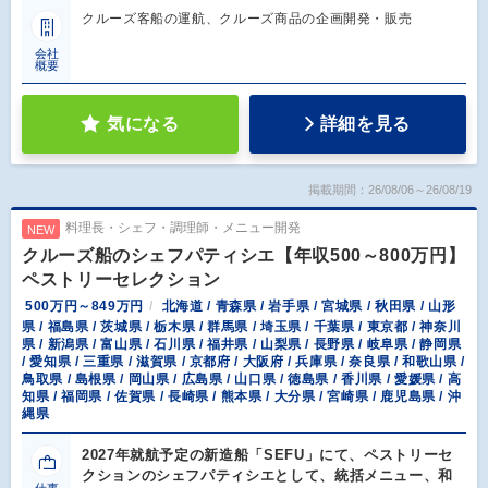
クルーズ客船の運航、クルーズ商品の企画開発・販売
会社
概要
気になる
詳細を見る
掲載期間：26/08/06～26/08/19
料理長・シェフ・調理師・メニュー開発
NEW
クルーズ船のシェフパティシエ【年収500～800万円】
ペストリーセレクション
500万円～849万円
北海道 / 青森県 / 岩手県 / 宮城県 / 秋田県 / 山形
県 / 福島県 / 茨城県 / 栃木県 / 群馬県 / 埼玉県 / 千葉県 / 東京都 / 神奈川
県 / 新潟県 / 富山県 / 石川県 / 福井県 / 山梨県 / 長野県 / 岐阜県 / 静岡県
/ 愛知県 / 三重県 / 滋賀県 / 京都府 / 大阪府 / 兵庫県 / 奈良県 / 和歌山県 /
鳥取県 / 島根県 / 岡山県 / 広島県 / 山口県 / 徳島県 / 香川県 / 愛媛県 / 高
知県 / 福岡県 / 佐賀県 / 長崎県 / 熊本県 / 大分県 / 宮崎県 / 鹿児島県 / 沖
縄県
2027年就航予定の新造船「SEFU」にて、ペストリーセ
クションのシェフパティシエとして、統括メニュー、和
仕事