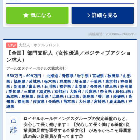
気になる
詳細を見る
掲載期間：26/08/06～26/08/19
支配人・ホテルフロント
NEW
【全国】部門支配人（女性優遇／ポジティブアクショ
ン求人）
アールエヌティーホテルズ株式会社
550万円～699万円
北海道 / 青森県 / 岩手県 / 宮城県 / 秋田県 / 山形
県 / 福島県 / 茨城県 / 栃木県 / 群馬県 / 埼玉県 / 千葉県 / 東京都 / 神奈川
県 / 新潟県 / 富山県 / 石川県 / 福井県 / 山梨県 / 長野県 / 岐阜県 / 静岡県
/ 愛知県 / 三重県 / 滋賀県 / 京都府 / 大阪府 / 兵庫県 / 奈良県 / 和歌山県 /
鳥取県 / 島根県 / 岡山県 / 広島県 / 山口県 / 徳島県 / 香川県 / 愛媛県 / 高
知県 / 福岡県 / 佐賀県 / 長崎県 / 熊本県 / 大分県 / 宮崎県 / 鹿児島県 / 沖
縄県
ロイヤルホールディングスグループの安定基盤のもと、
安心して長く働けます！ 【安心して長く働ける基盤×従
仕事
業員満足度を重視する企業文化】 があるからこそ帰属意
内容
識の高い従業員が育ってます◎