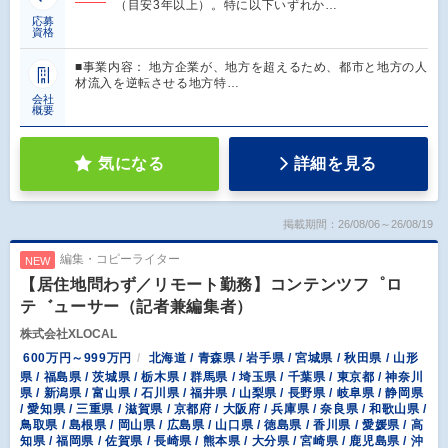
（目安3年以上）。特に以下いずれか…
応募
資格
■事業内容： 地方企業が、地方を超えるため、都市と地方の人
材流入を逆転させる地方特…
会社
概要
気になる
詳細を見る
掲載期間：26/08/06～26/08/19
編集・コピーライター
NEW
【居住地問わず／リモート勤務】コンテンツフ゜ロ
テ゛ューサー（記者兼編集者）
株式会社XLOCAL
600万円～999万円
北海道 / 青森県 / 岩手県 / 宮城県 / 秋田県 / 山形
県 / 福島県 / 茨城県 / 栃木県 / 群馬県 / 埼玉県 / 千葉県 / 東京都 / 神奈川
県 / 新潟県 / 富山県 / 石川県 / 福井県 / 山梨県 / 長野県 / 岐阜県 / 静岡県
/ 愛知県 / 三重県 / 滋賀県 / 京都府 / 大阪府 / 兵庫県 / 奈良県 / 和歌山県 /
鳥取県 / 島根県 / 岡山県 / 広島県 / 山口県 / 徳島県 / 香川県 / 愛媛県 / 高
知県 / 福岡県 / 佐賀県 / 長崎県 / 熊本県 / 大分県 / 宮崎県 / 鹿児島県 / 沖