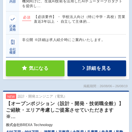
機関向けに、生成AI技術を活用したAIチュータープロダクト
内容
を提供し…
【必須要件】 ・ 学校法人向け（特に中学・高校）営業
必須
直近3年以上 ・ 自立して主体的…
応募
資格
非公開 ※詳細は求人紹介時にご案内いたします。
会社
概要
気になる
詳細を見る
掲載期間：26/08/06～26/08/19
設計・開発エンジニア（電気）
NEW
【オープンポジション（設計・開発・技術職全般）】
ご経験・エリア考慮しご提案させていただきます
※…
株式会社BREXA Technology
600万円～999万円
滋賀県 / 京都府 / 大阪府 / 兵庫県 / 奈良県 / 和歌