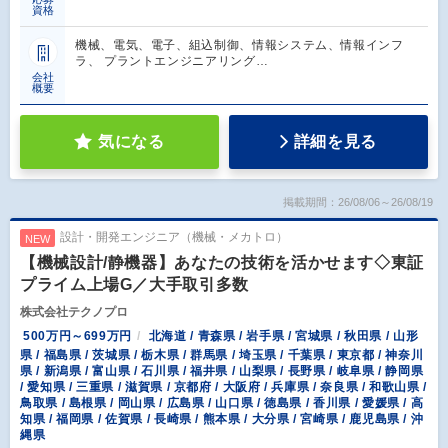
資格
機械、電気、電子、組込制御、情報システム、情報インフ
ラ、 プラントエンジニアリング…
会社
概要
気になる
詳細を見る
掲載期間：26/08/06～26/08/19
設計・開発エンジニア（機械・メカトロ）
NEW
【機械設計/静機器】あなたの技術を活かせます◇東証
プライム上場G／大手取引多数
株式会社テクノプロ
500万円～699万円
北海道 / 青森県 / 岩手県 / 宮城県 / 秋田県 / 山形
県 / 福島県 / 茨城県 / 栃木県 / 群馬県 / 埼玉県 / 千葉県 / 東京都 / 神奈川
県 / 新潟県 / 富山県 / 石川県 / 福井県 / 山梨県 / 長野県 / 岐阜県 / 静岡県
/ 愛知県 / 三重県 / 滋賀県 / 京都府 / 大阪府 / 兵庫県 / 奈良県 / 和歌山県 /
鳥取県 / 島根県 / 岡山県 / 広島県 / 山口県 / 徳島県 / 香川県 / 愛媛県 / 高
知県 / 福岡県 / 佐賀県 / 長崎県 / 熊本県 / 大分県 / 宮崎県 / 鹿児島県 / 沖
縄県