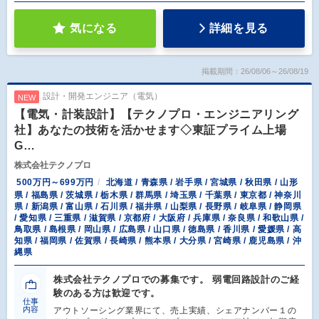
気になる
詳細を見る
掲載期間：26/08/06～26/08/19
設計・開発エンジニア（電気）
NEW
【電気・計装設計】【テクノプロ・エンジニアリング
社】あなたの技術を活かせます◇東証プライム上場
G…
株式会社テクノプロ
500万円～699万円
北海道 / 青森県 / 岩手県 / 宮城県 / 秋田県 / 山形
県 / 福島県 / 茨城県 / 栃木県 / 群馬県 / 埼玉県 / 千葉県 / 東京都 / 神奈川
県 / 新潟県 / 富山県 / 石川県 / 福井県 / 山梨県 / 長野県 / 岐阜県 / 静岡県
/ 愛知県 / 三重県 / 滋賀県 / 京都府 / 大阪府 / 兵庫県 / 奈良県 / 和歌山県 /
鳥取県 / 島根県 / 岡山県 / 広島県 / 山口県 / 徳島県 / 香川県 / 愛媛県 / 高
知県 / 福岡県 / 佐賀県 / 長崎県 / 熊本県 / 大分県 / 宮崎県 / 鹿児島県 / 沖
縄県
株式会社テクノプロでの募集です。 弱電回路設計のご経
験のある方は歓迎です。
仕事
内容
アウトソーシング業界にて、売上実績、シェアナンバー１の