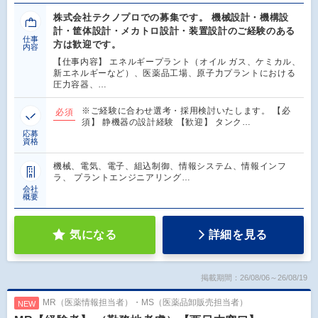
株式会社テクノプロでの募集です。 機械設計・機構設
計・筐体設計・メカトロ設計・装置設計のご経験のある
仕事
方は歓迎です。
内容
【仕事内容】 エネルギープラント（オイル ガス、ケミカル、
新エネルギーなど）、医薬品工場、原子力プラントにおける
圧力容器、…
※ご経験に合わせ選考・採用検討いたします。 【必
必須
須】 静機器の設計経験 【歓迎】 タンク…
応募
資格
機械、電気、電子、組込制御、情報システム、情報インフ
ラ、 プラントエンジニアリング…
会社
概要
気になる
詳細を見る
掲載期間：26/08/06～26/08/19
MR（医薬情報担当者）・MS（医薬品卸販売担当者）
NEW