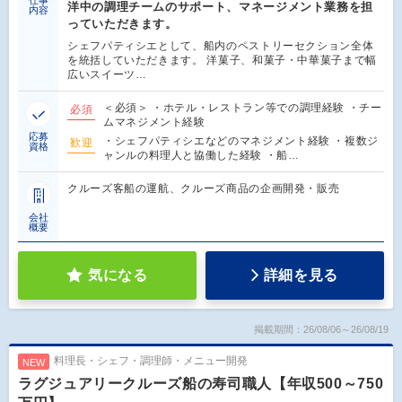
洋中の調理チームのサポート、マネージメント業務を担
内容
っていただきます。
シェフパティシエとして、船内のペストリーセクション全体
を統括していただきます。 洋菓子、和菓子・中華菓子まで幅
広いスイーツ…
＜必須＞ ・ホテル・レストラン等での調理経験 ・チー
必須
ムマネジメント経験
応募
・シェフパティシエなどのマネジメント経験 ・複数ジ
歓迎
資格
ャンルの料理人と協働した経験 ・船…
クルーズ客船の運航、クルーズ商品の企画開発・販売
会社
概要
気になる
詳細を見る
掲載期間：26/08/06～26/08/19
料理長・シェフ・調理師・メニュー開発
NEW
ラグジュアリークルーズ船の寿司職人【年収500～750