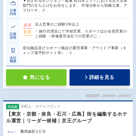
▼任されるポジション・裁量 西日本エリアにおける法人営業
部門の立ち上げをお任せします。 市場分析から戦略立案、ア
プローチ、ク…
仕事
内容
法人営業のご経験3年以上
必須
・旅行代理店にて学校営業、スポーツほか合宿営業の
歓迎
応募
ご経験 ・研修運営会社での営業のご…
資格
宿泊施設及びスポーツ施設の運営事業・アウトドア事業（キ
ャンプ場予約サイト等）・イ…
会社
概要
気になる
詳細を見る
掲載期間：26/08/04～26/08/17
支配人・ホテルフロント
再掲載
【東京・京都・奈良・石川・広島】街を編集するホテ
ル運営｜リーダー候補｜京王グループ
株式会社リビタ