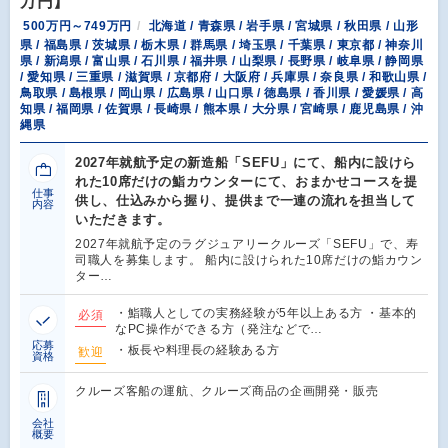
万円】
500万円～749万円
北海道 / 青森県 / 岩手県 / 宮城県 / 秋田県 / 山形
県 / 福島県 / 茨城県 / 栃木県 / 群馬県 / 埼玉県 / 千葉県 / 東京都 / 神奈川
県 / 新潟県 / 富山県 / 石川県 / 福井県 / 山梨県 / 長野県 / 岐阜県 / 静岡県
/ 愛知県 / 三重県 / 滋賀県 / 京都府 / 大阪府 / 兵庫県 / 奈良県 / 和歌山県 /
鳥取県 / 島根県 / 岡山県 / 広島県 / 山口県 / 徳島県 / 香川県 / 愛媛県 / 高
知県 / 福岡県 / 佐賀県 / 長崎県 / 熊本県 / 大分県 / 宮崎県 / 鹿児島県 / 沖
縄県
2027年就航予定の新造船「SEFU」にて、船内に設けら
れた10席だけの鮨カウンターにて、おまかせコースを提
仕事
供し、仕込みから握り、提供まで一連の流れを担当して
内容
いただきます。
2027年就航予定のラグジュアリークルーズ「SEFU」で、寿
司職人を募集します。 船内に設けられた10席だけの鮨カウン
ター…
・鮨職人としての実務経験が5年以上ある方 ・基本的
必須
なPC操作ができる方（発注などで…
応募
・板長や料理長の経験ある方
歓迎
資格
クルーズ客船の運航、クルーズ商品の企画開発・販売
会社
概要