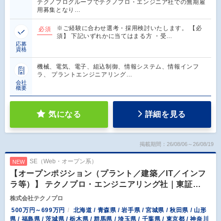
テクノプログループでテクノプロ・エンジニア社での無期雇
用募集となり…
※ご経験に合わせ選考・採用検討いたします。 【必
必須
須】 下記いずれかに当てはまる方 ・受…
応募
資格
機械、電気、電子、組込制御、情報システム、情報インフ
ラ、 プラントエンジニアリング…
会社
概要
気になる
詳細を見る
掲載期間：26/08/06～26/08/19
SE（Web・オープン系）
NEW
【オープンポジション（プラント／建築／IT／インフ
ラ等）】 テクノプロ・エンジニアリング社｜東証…
株式会社テクノプロ
500万円～699万円
北海道 / 青森県 / 岩手県 / 宮城県 / 秋田県 / 山形
県 / 福島県 / 茨城県 / 栃木県 / 群馬県 / 埼玉県 / 千葉県 / 東京都 / 神奈川