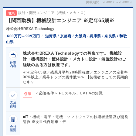
掲載期間：26/08/06～26/08/19
設計・開発エンジニア（機械・メカトロ）
NEW
【関西勤務】機械設計エンジニア ※定年65歳※
株式会社BREXA Technology
600万円～999万円
滋賀県 / 京都府 / 大阪府 / 兵庫県 / 奈良県 / 和歌
山県
株式会社BREXA Technologyでの募集です。 機械設
計・機構設計・筐体設計・メカトロ設計・装置設計のご
仕事
経験のある方は歓迎です。
内容
≪≪定年65歳／残業月平均20時間程度／エンジニアの定着率
90%以上／業界トップの案件数≫≫ 【技術者としての長期的
なキャ…
＜必須条件＞ PCスキル、CATIAの知識
必須
応募
資格
■IT・機械・電子・電機・ソフトウェアの技術者派遣及び開発
請負 ※次世代自動車・デ…
会社
概要