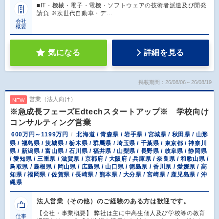
■IT・機械・電子・電機・ソフトウェアの技術者派遣及び開発
請負 ※次世代自動車・デ…
会社
概要
気になる
詳細を見る
掲載期間：26/08/06～26/08/19
営業（法人向け）
NEW
※急成長フェーズEdtechスタートアップ※ 学校向け
コンサルティング営業
600万円～1199万円
北海道 / 青森県 / 岩手県 / 宮城県 / 秋田県 / 山形
県 / 福島県 / 茨城県 / 栃木県 / 群馬県 / 埼玉県 / 千葉県 / 東京都 / 神奈川
県 / 新潟県 / 富山県 / 石川県 / 福井県 / 山梨県 / 長野県 / 岐阜県 / 静岡県
/ 愛知県 / 三重県 / 滋賀県 / 京都府 / 大阪府 / 兵庫県 / 奈良県 / 和歌山県 /
鳥取県 / 島根県 / 岡山県 / 広島県 / 山口県 / 徳島県 / 香川県 / 愛媛県 / 高
知県 / 福岡県 / 佐賀県 / 長崎県 / 熊本県 / 大分県 / 宮崎県 / 鹿児島県 / 沖
縄県
法人営業（その他）のご経験のある方は歓迎です。
【会社・事業概要】 弊社は主に中高生個人及び学校等の教育
仕事