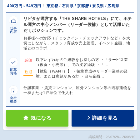
400万円～549万円
東京都 / 石川県 / 京都府 / 奈良県 / 広島県
リビタが運営する『THE SHARE HOTELS』にて、ホテ
ル運営の中心メンバー（リーダー候補）として活躍いた
仕事
だくポジションです。
内容
お客様への対応（チェックイン・チェックアウトなど）を大
切にしながら、スタッフ育成や売上管理、イベント企画、地
域とのコラボ…
以下いずれかのご経験をお持ちの方 ・「サービス業
必須
（飲食・小売等）」での接客経験 ・「…
応募
【歓迎（WANT）】 ・後輩育成やリーダー業務の経
歓迎
資格
験、または意欲がある方 ・自ら企画…
分譲事業 ・賃貸マンション、区分マンション等の既存建物を
一棟または1戸単位で仕入れ…
会社
概要
気になる
詳細を見る
掲載期間：26/07/28～26/08/10