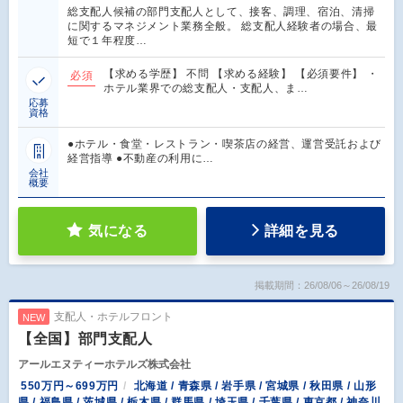
総支配人候補の部門支配人として、接客、調理、宿泊、清掃
に関するマネジメント業務全般。 総支配人経験者の場合、最
短で１年程度…
【求める学歴】 不問 【求める経験】 【必須要件】 ・
必須
ホテル業界での総支配人・支配人、ま…
応募
資格
●ホテル・食堂・レストラン・喫茶店の経営、運営受託および
経営指導 ●不動産の利用に…
会社
概要
気になる
詳細を見る
掲載期間：26/08/06～26/08/19
支配人・ホテルフロント
NEW
【全国】部門支配人
アールエヌティーホテルズ株式会社
550万円～699万円
北海道 / 青森県 / 岩手県 / 宮城県 / 秋田県 / 山形
県 / 福島県 / 茨城県 / 栃木県 / 群馬県 / 埼玉県 / 千葉県 / 東京都 / 神奈川