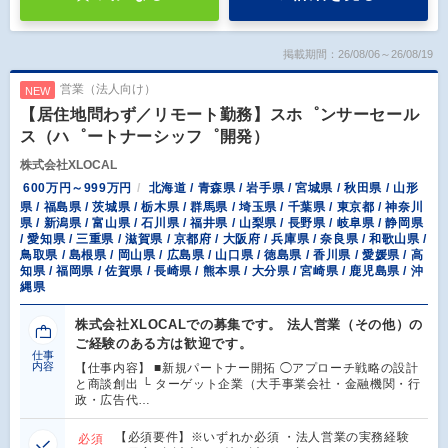
掲載期間：26/08/06～26/08/19
営業（法人向け）
NEW
【居住地問わず／リモート勤務】スホ゜ンサーセール
ス（ハ゜ートナーシッフ゜開発）
株式会社XLOCAL
600万円～999万円
北海道 / 青森県 / 岩手県 / 宮城県 / 秋田県 / 山形
県 / 福島県 / 茨城県 / 栃木県 / 群馬県 / 埼玉県 / 千葉県 / 東京都 / 神奈川
県 / 新潟県 / 富山県 / 石川県 / 福井県 / 山梨県 / 長野県 / 岐阜県 / 静岡県
/ 愛知県 / 三重県 / 滋賀県 / 京都府 / 大阪府 / 兵庫県 / 奈良県 / 和歌山県 /
鳥取県 / 島根県 / 岡山県 / 広島県 / 山口県 / 徳島県 / 香川県 / 愛媛県 / 高
知県 / 福岡県 / 佐賀県 / 長崎県 / 熊本県 / 大分県 / 宮崎県 / 鹿児島県 / 沖
縄県
株式会社XLOCALでの募集です。 法人営業（その他）の
ご経験のある方は歓迎です。
仕事
内容
【仕事内容】 ■新規パートナー開拓 ◯アプローチ戦略の設計
と商談創出 └ ターゲット企業（大手事業会社・金融機関・行
政・広告代…
【必須要件】※いずれか必須 ・法人営業の実務経験
必須