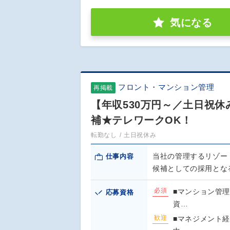
気になる
フロント・マンション管理
再掲載
【年収530万円～／土日祝
補★テレワークOK！
転勤なし
土日祝休み
当社の管理するリゾー
仕事内容
候補としての採用とな
必須
■マンション管
応募資格
資…
歓迎
■マネジメント