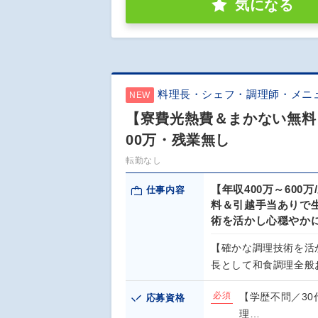
気になる
料理長・シェフ・調理師・メニ
NEW
【寮費光熱費＆まかない無料
00万・残業無し
転勤なし
【年収400万～60
仕事内容
料＆引越手当ありで
術を活かし心穏やか
【確かな調理技術を活
長として和食調理全般
必須
【学歴不問／30
応募資格
理…