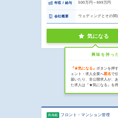
500万円～699万円
年収 / 給与
ウェディングとその関
会社概要
気になる
興味を持っ
『★気になる』
ボタンを押
ェント・求人企業へ
匿名
で
届いたり、非公開求人が、
た求人は『★気になる』を
フロント・マンション管理
再掲載