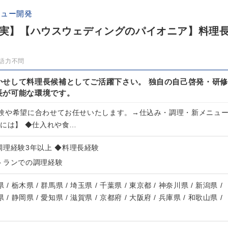
ニュー開発
生充実】【ハウスウェディングのパイオニア】料理
語力不問
かせして料理長候補としてご活躍下さい。 独自の自己啓発・研修
長が可能な環境です。
験や希望に合わせてお任せいたします。→仕込み・調理・新メニュ
的には】 ◆仕入れや食…
調理経験3年以上 ◆料理長経験
トランでの調理経験
 / 栃木県 / 群馬県 / 埼玉県 / 千葉県 / 東京都 / 神奈川県 / 新潟県 /
 / 静岡県 / 愛知県 / 滋賀県 / 京都府 / 大阪府 / 兵庫県 / 和歌山県 /