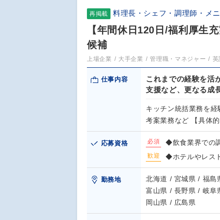
料理長・シェフ・調理師・メ
再掲載
【年間休日120日/福利厚
候補
上場企業
大手企業
管理職・マネジャー
英
これまでの経験を活
仕事内容
支援など、更なる成
キッチン統括業務を経
考案業務など 【具体
必須
◆飲食業界での
応募資格
歓迎
◆ホテルやレス
北海道 / 宮城県 / 福島県
勤務地
富山県 / 長野県 / 岐阜県
岡山県 / 広島県