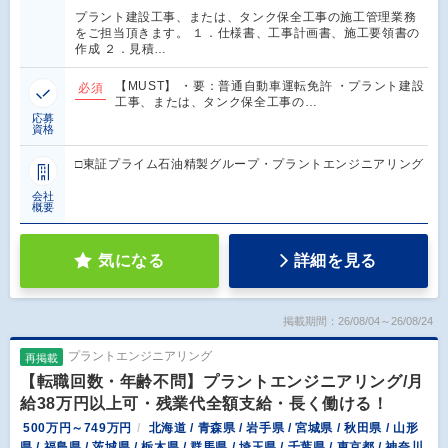
プラント建設工事、または、タンク保全工事の施工管理業務
をご担当頂きます。 １．仕様書、工事計画書、施工要領書の
作成 ２．見積…
【MUST】 ・要：普通自動車運転免許 ・プラント建設
必須
工事、または、タンク保全工事の…
応募
資格
□東証プライム石油精製グループ・プラントエンジニアリング
会社
概要
気になる
詳細を見る
掲載期間：26/08/04～26/08/24
プラントエンジニアリング
再掲載
【転職回数・年齢不問】プラントエンジニアリング/月
給38万円以上可・残業代全額支給・長く働ける！
500万円～749万円
北海道 / 青森県 / 岩手県 / 宮城県 / 秋田県 / 山形
県 / 福島県 / 茨城県 / 栃木県 / 群馬県 / 埼玉県 / 千葉県 / 東京都 / 神奈川