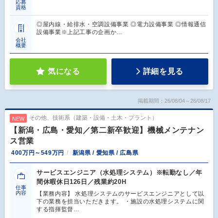
応募
資格
◎屋内線・給排水・空調設備事業 ◎電力設備事業 ◎情報通信
設備事業※上記工事の企画か…
会社
概要
気になる
詳細を見る
掲載期間：26/08/04～26/08/17
その他、技術系（建築・設備・土木・プラント）
NEW
【新潟・広島・愛知／第二新卒歓迎】機械メンテナン
ス営業
400万円～549万円
新潟県 / 愛知県 / 広島県
サービスエンジニア（水処理システム）※転勤なし／年
間休暇休日126日／残業約20H
仕事
内容
【業務内容】 水処理システムのサービスエンジニアとして以
下の業務を担当いただきます。 ・施設の水処理システムに関
する指揮監督…