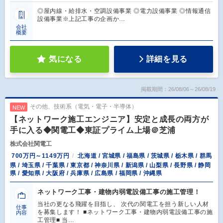
◎屋内線・給排水・空調設備事業 ◎電力設備事業 ◎情報通信
設備事業※上記工事の企画か…
会社
概要
気になる
詳細を見る
掲載期間：26/08/06～26/08/19
その他、技術系（電気・電子・半導体）
NEW
【ネットワーク施工エンジニア】安定と成長の両方が
手に入る◆関電工◆東証プライム上場＠芝浦
株式会社関電工
700万円～1149万円
北海道 / 宮城県 / 福島県 / 茨城県 / 栃木県 / 群馬
県 / 埼玉県 / 千葉県 / 東京都 / 神奈川県 / 新潟県 / 山梨県 / 長野県 / 静岡
県 / 愛知県 / 大阪府 / 兵庫県 / 広島県 / 福岡県 / 沖縄県
ネットワーク工事・建物内弱電設備工事の施工管理！
当社の更なる飛躍を目指し、 次代の関電工を担う新しい人材
仕事
を募集します！ ■ネットワーク工事・建物内弱電設備工事の施
内容
工管理■ 当…