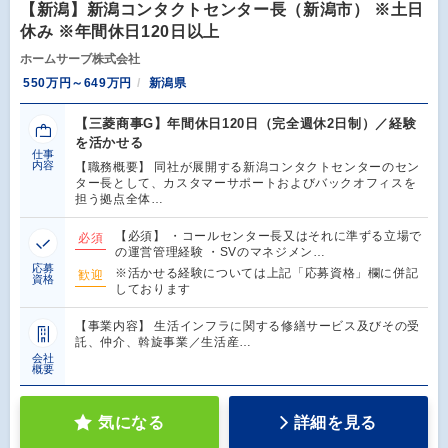
【新潟】新潟コンタクトセンター長（新潟市） ※土日
休み ※年間休日120日以上
ホームサーブ株式会社
550万円～649万円
新潟県
【三菱商事G】年間休日120日（完全週休2日制）／経験
を活かせる
仕事
内容
【職務概要】 同社が展開する新潟コンタクトセンターのセン
ター長として、カスタマーサポートおよびバックオフィスを
担う拠点全体…
【必須】 ・コールセンター長又はそれに準ずる立場で
必須
の運営管理経験 ・SVのマネジメン…
応募
※活かせる経験については上記「応募資格」欄に併記
歓迎
資格
しております
【事業内容】 生活インフラに関する修繕サービス及びその受
託、仲介、斡旋事業／生活産…
会社
概要
気になる
詳細を見る