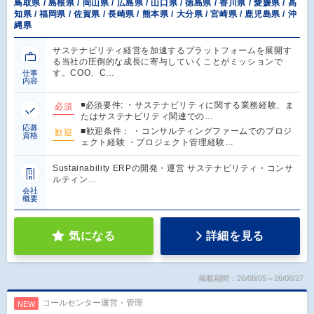
鳥取県 / 島根県 / 岡山県 / 広島県 / 山口県 / 徳島県 / 香川県 / 愛媛県 / 高
知県 / 福岡県 / 佐賀県 / 長崎県 / 熊本県 / 大分県 / 宮崎県 / 鹿児島県 / 沖
縄県
サステナビリティ経営を加速するプラットフォームを展開す
る当社の圧倒的な成長に寄与していくことがミッションで
す。COO、C…
仕事
内容
◾️必須要件: ・サステナビリティに関する業務経験、ま
必須
たはサステナビリティ関連での…
応募
■歓迎条件： ・コンサルティングファームでのプロジ
歓迎
資格
ェクト経験 ・プロジェクト管理経験…
Sustainability ERPの開発・運営 サステナビリティ・コンサ
ルティン…
会社
概要
気になる
詳細を見る
掲載期間：26/08/05～26/08/27
コールセンター運営・管理
NEW