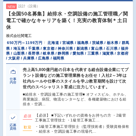
設計（設備）
NEW
【全国50名募集】給排水・空調設備の施工管理職／関
電工で確かなキャリアを築く！充実の教育体制＊土日
休
株式会社関電工
650万円～1199万円
北海道 / 宮城県 / 福島県 / 茨城県 / 栃木県 / 群馬
県 / 埼玉県 / 千葉県 / 東京都 / 神奈川県 / 新潟県 / 富山県 / 石川県 / 福井
県 / 山梨県 / 長野県 / 岐阜県 / 静岡県 / 愛知県 / 三重県 / 滋賀県 / 京都府
/ 大阪府 / 兵庫県 / 広島県 / 福岡県
売上高5,800億円超の日本を代表する総合設備企業にてプ
ラント設備などの施工管理業務をお任せ！入社2～3年は
仕事
社内ルールや仕事のスタイルを学ぶ教育期間を設けて次
内容
世代のスペシャリスト育成に注力しています。
■給排水・空調設備工事の施工管理■ オフィスビル、ホテル、
商業施設、病院、物流センターなど、各種建築物における給
排水・空調…
【必須】 ■下記いずれかの資格をお持ちの方 ・2級管
必須
工事施工管理技士 ・1級管工事施工…
応募
・1級管工事施工管理技士（監理技術者）受験資格保有
歓迎
資格
・給排水・空調設備工事の現場代…