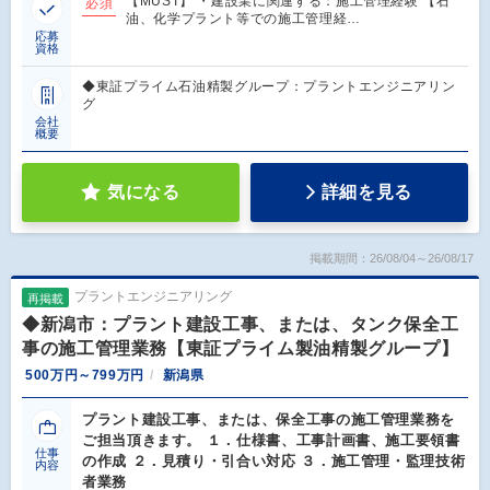
【MUST】 ・建設業に関連する：施工管理経験 【石
必須
油、化学プラント等での施工管理経…
応募
資格
◆東証プライム石油精製グループ：プラントエンジニアリン
グ
会社
概要
気になる
詳細を見る
掲載期間：26/08/04～26/08/17
プラントエンジニアリング
再掲載
◆新潟市：プラント建設工事、または、タンク保全工
事の施工管理業務【東証プライム製油精製グループ】
500万円～799万円
新潟県
プラント建設工事、または、保全工事の施工管理業務を
ご担当頂きます。 １．仕様書、工事計画書、施工要領書
仕事
の作成 ２．見積り・引合い対応 ３．施工管理・監理技術
内容
者業務