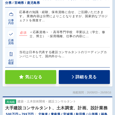
分県 / 宮崎県 / 鹿児島県
応募者の知識・経験、保有資格に合せ、ご活躍いただきま
す。 業務内容は分野によりことなりますが、国家的なプロジ
ェクトを推進す…
仕事
内容
＜応募資格＞ ・高等専門学校 卒業以上（学士、修
必須
士、博士） ・採用職種、仕事の内容に…
応募
資格
当社は日本を代表する建設コンサルタントのリーディングカ
ンパニーとして、国内外から…
会社
概要
気になる
詳細を見る
掲載期間：26/08/03～26/08/16
建築・土木技術開発・建設コンサルタント
再掲載
大手建設コンサルタント、土木調査、計画、設計業務
500万円～799万円
北海道 / 青森県 / 宮城県 / 秋田県 / 山形県 / 福島