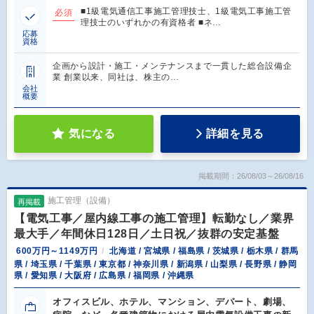
■1級電気通信工事施工管理技士、1級電気工事施工管
必須
理技士のいずれかの有資格者 ■ネ…
応募
資格
企画から設計・施工・メンテナンスまで一貫した総合設備企
業 創業以来、同社は、株主の…
会社
概要
気になる
詳細を見る
掲載期間：26/08/03～26/08/16
施工管理（設備）
再掲載
【電気工事／屋内線工事の施工管理】転勤なし／業界
最大手／年間休日128日／土日祝／抜群の安定基盤
600万円～1149万円
北海道 / 宮城県 / 福島県 / 茨城県 / 栃木県 / 群馬
県 / 埼玉県 / 千葉県 / 東京都 / 神奈川県 / 新潟県 / 山梨県 / 長野県 / 静岡
県 / 愛知県 / 大阪府 / 広島県 / 福岡県 / 沖縄県
オフィスビル、ホテル、マンション、デパート、劇場、