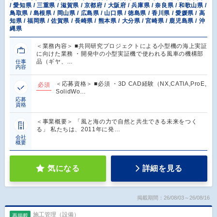
/ 愛知県 / 三重県 / 滋賀県 / 京都府 / 大阪府 / 兵庫県 / 奈良県 / 和歌山県 /
鳥取県 / 島根県 / 岡山県 / 広島県 / 山口県 / 徳島県 / 香川県 / 愛媛県 / 高
知県 / 福岡県 / 佐賀県 / 長崎県 / 熊本県 / 大分県 / 宮崎県 / 鹿児島県 / 沖
縄県
＜業務内容＞ ■共同研究プロジェクトによる小型機の海上実証
に向けた業務 ・開発中の小型実証機で使われる風車の機構部
品（ギヤ、…
仕事
内容
＜応募資格＞ ■必須 ・3D CAD経験（NX,CATIA,ProE,
必須
SolidWo…
応募
資格
＜事業概要＞ 「風と海の力で自然と共生できる未来をつく
る」 私たちは、2011年に発…
会社
概要
気になる
詳細を見る
掲載期間：26/08/03～26/08/16
施工管理（設備）
再掲載