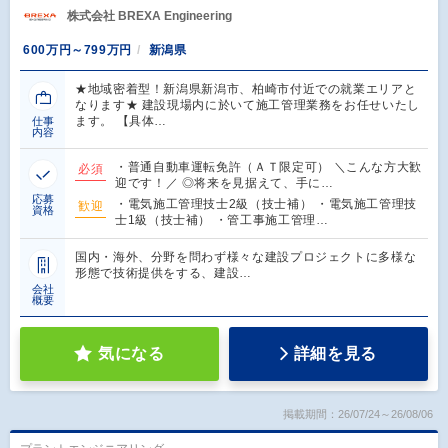
株式会社 BREXA Engineering
600万円～799万円
新潟県
★地域密着型！新潟県新潟市、柏崎市付近での就業エリアと
なります★ 建設現場内に於いて施工管理業務をお任せいたし
ます。 【具体…
仕事
内容
・普通自動車運転免許（ＡＴ限定可） ＼こんな方大歓
必須
迎です！／ ◎将来を見据えて、手に…
応募
・電気施工管理技士2級（技士補） ・電気施工管理技
歓迎
資格
士1級（技士補） ・管工事施工管理…
国内・海外、分野を問わず様々な建設プロジェクトに多様な
形態で技術提供をする、建設…
会社
概要
気になる
詳細を見る
掲載期間：26/07/24～26/08/06