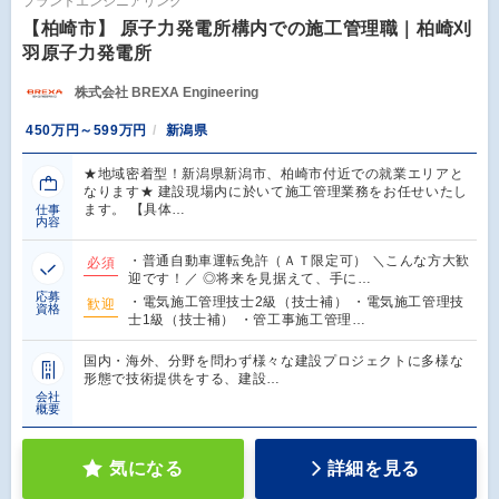
プラントエンジニアリング
【柏崎市】 原子力発電所構内での施工管理職｜柏崎刈
羽原子力発電所
株式会社 BREXA Engineering
450万円～599万円
新潟県
★地域密着型！新潟県新潟市、柏崎市付近での就業エリアと
なります★ 建設現場内に於いて施工管理業務をお任せいたし
ます。 【具体…
仕事
内容
・普通自動車運転免許（ＡＴ限定可） ＼こんな方大歓
必須
迎です！／ ◎将来を見据えて、手に…
応募
・電気施工管理技士2級（技士補） ・電気施工管理技
歓迎
資格
士1級（技士補） ・管工事施工管理…
国内・海外、分野を問わず様々な建設プロジェクトに多様な
形態で技術提供をする、建設…
会社
概要
気になる
詳細を見る