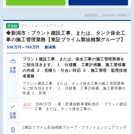
掲載期間：26/08/04～26/08/17
プラントエンジニアリング
再掲載
◆新潟市：プラント建設工事、または、タンク保全工
事の施工管理業務【東証プライム製油精製グループ】
500万円～799万円
新潟県
プラント建設工事、または、保全工事の施工管理業務を
ご担当頂きます。 １．仕様書、工事計画書、施工要領書
仕事
の作成 ２．見積り・引合い対応 ３．施工管理・監理技術
内容
者業務
プラント建設工事、または、タンク保全工事の施工管理業務
をご担当頂きます。 １．仕様書、工事計画書、施工要領書の
作成 ２．見積…
【MUST】 ・要：普通自動車運転免許 ・プラント建設
必須
工事、または、タンク保全工事の…
応募
資格
□東証プライム石油精製グループ・プラントエンジニアリング