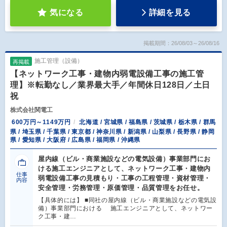
気になる
詳細を見る
掲載期間：26/08/03～26/08/16
施工管理（設備）
再掲載
【ネットワーク工事・建物内弱電設備工事の施工管
理】※転勤なし／業界最大手／年間休日128日／土日
祝
株式会社関電工
600万円～1149万円
北海道 / 宮城県 / 福島県 / 茨城県 / 栃木県 / 群馬
県 / 埼玉県 / 千葉県 / 東京都 / 神奈川県 / 新潟県 / 山梨県 / 長野県 / 静岡
県 / 愛知県 / 大阪府 / 広島県 / 福岡県 / 沖縄県
屋内線（ビル・商業施設などの電気設備）事業部門にお
ける施工エンジニアとして、ネットワーク工事・建物内
仕事
弱電設備工事の見積もり・工事の工程管理・資材管理・
内容
安全管理・労務管理・原価管理・品質管理をお任せ。
【具体的には】 ■同社の屋内線（ビル・商業施設などの電気設
備）事業部門における 施工エンジニアとして、ネットワー
ク工事・建…