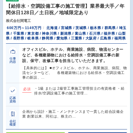
【給排水・空調設備工事の施工管理】業界最大手／年
間休日128日／土日祝／地域限定あり
株式会社関電工
600万円～1149万円
北海道 / 宮城県 / 茨城県 / 栃木県 / 群馬県 / 埼玉
県 / 千葉県 / 東京都 / 神奈川県 / 新潟県 / 富山県 / 石川県 / 福井県 / 山梨
県 / 長野県 / 岐阜県 / 静岡県 / 愛知県 / 三重県 / 大阪府 / 広島県 / 福岡県
オフィスビル、ホテル、商業施設、病院、物流センター
など、各種建築物における給排水・空調設備工事の新
仕事
設、保守、改修工事を担当していただきます。
内容
【具体的には】 ■オフィスビル、ホテル、商業施設、病院、物
流センターなど、 各種建築物における給排水・空調設備工
事の新設、…
・1級 または 2級管工事施工管理技士の有資格者 ・給
必須
排水/空調設備工事の施工管理…
応募
資格
企画から設計・施工・メンテナンスまで一貫した総合設備企
業 創業以来、同社は、株主の…
会社
概要