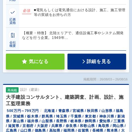
■電気もしくは電気通信における設計、施工、施工管理
必須
等の実績をお持ちの方
応募
資格
【概要・特徴】 北陸エリアで、通信設備工事やシステム開発
などを行う企業。1949年…
会社
概要
気になる
詳細を見る
掲載期間：26/08/03～26/08/16
設計（建築）
再掲載
大手建設コンサルタント、建築調査、計画、設計、施
工監理業務
500万円～799万円
北海道 / 青森県 / 宮城県 / 秋田県 / 山形県 / 福島
県 / 茨城県 / 栃木県 / 群馬県 / 埼玉県 / 千葉県 / 東京都 / 神奈川県 / 新潟
県 / 富山県 / 福井県 / 山梨県 / 長野県 / 岐阜県 / 静岡県 / 愛知県 / 三重県
/ 滋賀県 / 京都府 / 大阪府 / 兵庫県 / 奈良県 / 和歌山県 / 鳥取県 / 岡山県 /
広島県 / 山口県 / 徳島県 / 高知県 / 福岡県 / 佐賀県 / 長崎県 / 熊本県 / 大