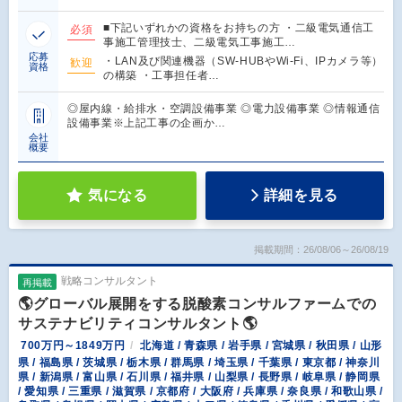
■下記いずれかの資格をお持ちの方 ・二級電気通信工
必須
事施工管理技士、二級電気工事施工…
応募
・LAN及び関連機器（SW-HUBやWi-Fi、IPカメラ等）
歓迎
資格
の構築 ・工事担任者…
◎屋内線・給排水・空調設備事業 ◎電力設備事業 ◎情報通信
設備事業※上記工事の企画か…
会社
概要
気になる
詳細を見る
掲載期間：26/08/06～26/08/19
戦略コンサルタント
再掲載
🌎グローバル展開をする脱酸素コンサルファームでの
サステナビリティコンサルタント🌎
700万円～1849万円
北海道 / 青森県 / 岩手県 / 宮城県 / 秋田県 / 山形
県 / 福島県 / 茨城県 / 栃木県 / 群馬県 / 埼玉県 / 千葉県 / 東京都 / 神奈川
県 / 新潟県 / 富山県 / 石川県 / 福井県 / 山梨県 / 長野県 / 岐阜県 / 静岡県
/ 愛知県 / 三重県 / 滋賀県 / 京都府 / 大阪府 / 兵庫県 / 奈良県 / 和歌山県 /