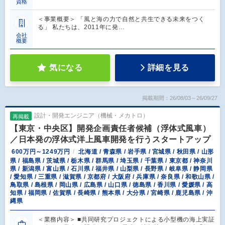
資格
＜事業概要＞ 「風と海の力で自然と共生できる未来をつく
る」 私たちは、2011年に発…
会社
概要
気になる
詳細を見る
掲載期間：26/08/03～26/09/27
設計・開発エンジニア（機械・メカトロ）
再掲載
【東京・中央区】開発企画責任者候補（浮体式風車）
／日本発の浮体式洋上風車開発を行うスタートアップ
600万円～1249万円
北海道 / 青森県 / 岩手県 / 宮城県 / 秋田県 / 山形
県 / 福島県 / 茨城県 / 栃木県 / 群馬県 / 埼玉県 / 千葉県 / 東京都 / 神奈川
県 / 新潟県 / 富山県 / 石川県 / 福井県 / 山梨県 / 長野県 / 岐阜県 / 静岡県
/ 愛知県 / 三重県 / 滋賀県 / 京都府 / 大阪府 / 兵庫県 / 奈良県 / 和歌山県 /
鳥取県 / 島根県 / 岡山県 / 広島県 / 山口県 / 徳島県 / 香川県 / 愛媛県 / 高
知県 / 福岡県 / 佐賀県 / 長崎県 / 熊本県 / 大分県 / 宮崎県 / 鹿児島県 / 沖
縄県
＜業務内容＞ ■共同研究プロジェクトによる小型機の海上実証