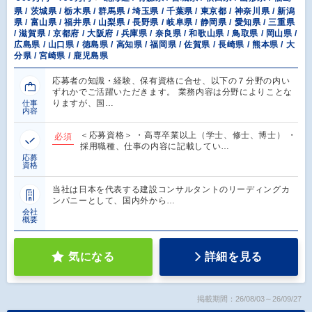
県 / 茨城県 / 栃木県 / 群馬県 / 埼玉県 / 千葉県 / 東京都 / 神奈川県 / 新潟
県 / 富山県 / 福井県 / 山梨県 / 長野県 / 岐阜県 / 静岡県 / 愛知県 / 三重県
/ 滋賀県 / 京都府 / 大阪府 / 兵庫県 / 奈良県 / 和歌山県 / 鳥取県 / 岡山県 /
広島県 / 山口県 / 徳島県 / 高知県 / 福岡県 / 佐賀県 / 長崎県 / 熊本県 / 大
分県 / 宮崎県 / 鹿児島県
応募者の知識・経験、保有資格に合せ、以下の７分野の内い
ずれかでご活躍いただきます。 業務内容は分野によりことな
りますが、国…
仕事
内容
＜応募資格＞ ・高専卒業以上（学士、修士、博士） ・
必須
採用職種、仕事の内容に記載してい…
応募
資格
当社は日本を代表する建設コンサルタントのリーディングカ
ンパニーとして、国内外から…
会社
概要
気になる
詳細を見る
掲載期間：26/08/03～26/09/27