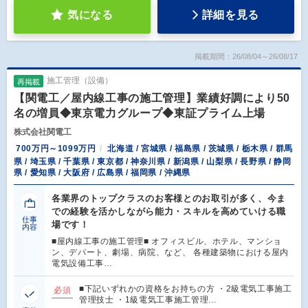
気になる
詳細を見る
掲載期間：26/08/04～26/08/17
施工管理（設備）
再掲載
【関電工／屋内線工事の施工管理】業績好調により50
名の増員◆東京電力グループ◆東証プライム上場
株式会社関電工
700万円～1099万円
北海道 / 宮城県 / 福島県 / 茨城県 / 栃木県 / 群馬
県 / 埼玉県 / 千葉県 / 東京都 / 神奈川県 / 新潟県 / 山梨県 / 長野県 / 静岡
県 / 愛知県 / 大阪府 / 広島県 / 福岡県 / 沖縄県
各業界のトップクラスのお客様とのお取引が多く、今ま
での経験を活かしながら能力・スキルを高めていける職
仕事
場です！
内容
■屋内線工事の施工管理■ オフィスビル、ホテル、マンショ
ン、デパート、劇場、病院、など、 各種建築物における屋内
電気設備工事…
■下記いずれかの資格をお持ちの方 ・2級電気工事施工
必須
管理技士 ・1級電気工事施工管理…