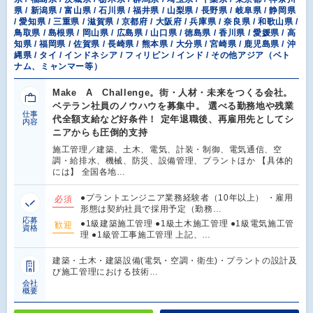
県 / 新潟県 / 富山県 / 石川県 / 福井県 / 山梨県 / 長野県 / 岐阜県 / 静岡県
/ 愛知県 / 三重県 / 滋賀県 / 京都府 / 大阪府 / 兵庫県 / 奈良県 / 和歌山県 /
鳥取県 / 島根県 / 岡山県 / 広島県 / 山口県 / 徳島県 / 香川県 / 愛媛県 / 高
知県 / 福岡県 / 佐賀県 / 長崎県 / 熊本県 / 大分県 / 宮崎県 / 鹿児島県 / 沖
縄県 / タイ / インドネシア / フィリピン / インド / その他アジア（ベト
ナム、ミャンマー等）
Make A Challenge。街・人材・未来をつくる会社。
ベテラン社員のノウハウを募集中。 選べる勤務地や残業
仕事
代全額支給など好条件！ 定年退職後、再雇用先としてシ
内容
ニアからも圧倒的支持
施工管理／建築、土木、電気、計装・制御、電気通信、空
調・給排水、機械、防災、設備管理、プラントほか 【具体的
には】 全国各地…
●プラントエンジニア業務経験者（10年以上） ・雇用
必須
形態は契約社員で採用予定（勤務…
応募
●1級建築施工管理 ●1級土木施工管理 ●1級電気施工管
歓迎
資格
理 ●1級管工事施工管理 上記、…
建築・土木・建築設備(電気・空調・衛生)・プラントの設計及
び施工管理における技術…
会社
概要