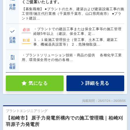
くご提案いたします。
仕事
内容
【募集職種】 ●プラントの土木、建築および建築設備工事の施
工管理/施主代行業務（千葉県千葉市、山口県周南市） ●プラ
ント建設…
・プラントでの建設工事または保全工事等の施工管理
必須
経験5年以上 （建設、保全工事、定…
応募
１．１級施工管理技士（管工事、土木工事、建築工
歓迎
資格
事、機械器具設置等） ２．危険物取扱…
・プラントソリューション技術・商品の提供 各種化学工業
用、環境保全用その他の各種…
会社
概要
気になる
詳細を見る
掲載期間：26/07/24～26/08/06
プラントエンジニアリング
【柏崎市】 原子力発電所構内での施工管理職｜柏崎刈
羽原子力発電所