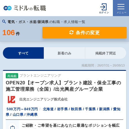
電気・ガス・水道/新潟県
の転職・求人情報一覧
106
条件の変更
件
すべて
新着のみ
掲載終了間近
掲載期間：26/07/31～26/08/13
プラントエンジニアリング
再掲載
OPEN20【オープン求人】プラント建設・保全工事の
施工管理業務（全国）/出光興産グループ企業
出光エンジニアリング株式会社
500万円～849万円
北海道 / 岩手県 / 秋田県 / 千葉県 / 新潟県 / 愛知
県 / 山口県 / 沖縄県
ご経験・ご希望を基にあなたに最適なポジションを幅広