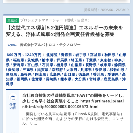
掲載期間：26/08/06～26/08/19
プロジェクトマネージャー（機械・自動車）
再掲載
【次世代エネ/累計5.2億円調達】エネルギーの未来を
変える、浮体式風車の開発企画責任者候補を募集
株式会社アルバトロス・テクノロジー
600万円～1249万円
北海道 / 青森県 / 岩手県 / 宮城県 / 秋田県 / 山形
県 / 福島県 / 茨城県 / 栃木県 / 群馬県 / 埼玉県 / 千葉県 / 東京都 / 神奈川
県 / 新潟県 / 富山県 / 石川県 / 福井県 / 山梨県 / 長野県 / 岐阜県 / 静岡県
/ 愛知県 / 三重県 / 滋賀県 / 京都府 / 大阪府 / 兵庫県 / 奈良県 / 和歌山県 /
鳥取県 / 島根県 / 岡山県 / 広島県 / 山口県 / 徳島県 / 香川県 / 愛媛県 / 高
知県 / 福岡県 / 佐賀県 / 長崎県 / 熊本県 / 大分県 / 宮崎県 / 鹿児島県 / 沖
縄県
当社独自技術の浮遊軸型風車"FAWT"の開発をリードし、
少しでも早く社会実装すること https://prtimes.jp/mai
仕事
n/html/rd/p/000000003.000106573.html
内容
・開発している風車の法規等（ClassNK規則、電気事業法）
に沿った開発企画、およびその実行における委託先、コンサ
ル、サ…