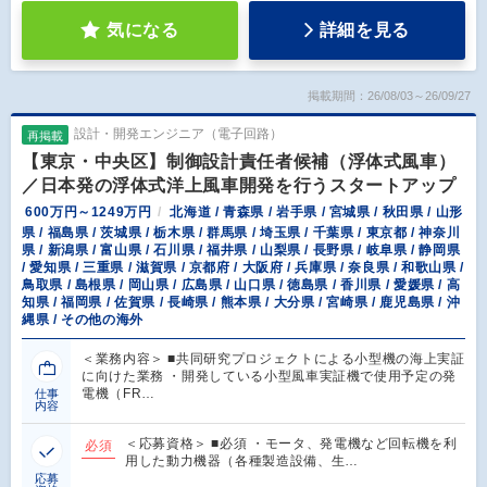
気になる
詳細を見る
掲載期間：26/08/03～26/09/27
設計・開発エンジニア（電子回路）
再掲載
【東京・中央区】制御設計責任者候補（浮体式風車）
／日本発の浮体式洋上風車開発を行うスタートアップ
600万円～1249万円
北海道 / 青森県 / 岩手県 / 宮城県 / 秋田県 / 山形
県 / 福島県 / 茨城県 / 栃木県 / 群馬県 / 埼玉県 / 千葉県 / 東京都 / 神奈川
県 / 新潟県 / 富山県 / 石川県 / 福井県 / 山梨県 / 長野県 / 岐阜県 / 静岡県
/ 愛知県 / 三重県 / 滋賀県 / 京都府 / 大阪府 / 兵庫県 / 奈良県 / 和歌山県 /
鳥取県 / 島根県 / 岡山県 / 広島県 / 山口県 / 徳島県 / 香川県 / 愛媛県 / 高
知県 / 福岡県 / 佐賀県 / 長崎県 / 熊本県 / 大分県 / 宮崎県 / 鹿児島県 / 沖
縄県 / その他の海外
＜業務内容＞ ■共同研究プロジェクトによる小型機の海上実証
に向けた業務 ・開発している小型風車実証機で使用予定の発
電機（FR…
仕事
内容
＜応募資格＞ ■必須 ・モータ、発電機など回転機を利
必須
用した動力機器（各種製造設備、生…
応募