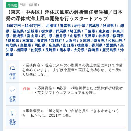
設計（設備）
再掲載
【東京・中央区】浮体式風車の解析責任者候補／日本
発の浮体式洋上風車開発を行うスタートアップ
600万円～1249万円
北海道 / 青森県 / 岩手県 / 宮城県 / 秋田県 / 山形
県 / 福島県 / 茨城県 / 栃木県 / 群馬県 / 埼玉県 / 千葉県 / 東京都 / 神奈川
県 / 新潟県 / 富山県 / 石川県 / 福井県 / 山梨県 / 長野県 / 岐阜県 / 静岡県
/ 愛知県 / 三重県 / 滋賀県 / 京都府 / 大阪府 / 兵庫県 / 奈良県 / 和歌山県 /
鳥取県 / 島根県 / 岡山県 / 広島県 / 山口県 / 徳島県 / 香川県 / 愛媛県 / 高
知県 / 福岡県 / 佐賀県 / 長崎県 / 熊本県 / 大分県 / 宮崎県 / 鹿児島県 / 沖
縄県
＜業務内容＞ 現在は来年の小型風車の海上実証に向けて準備
を進めています。 まずは小型機の実証を成功させ、その後の
大型機につな…
仕事
内容
＜応募資格＞ ■必須 ・構造解析または流体解析経験者
必須
・英文ソフトウエアマニュアルを理…
応募
資格
＜事業概要＞ 「風と海の力で自然と共生できる未来をつく
る」 私たちは、2011年に発…
会社
概要