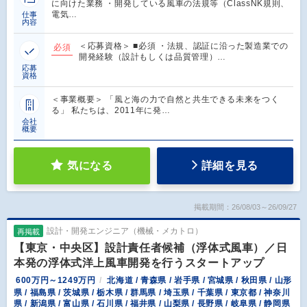
に向けた業務 ・開発している風車の法規等（ClassNK規則、
電気…
仕事
内容
＜応募資格＞ ■必須 ・法規、認証に沿った製造業での
必須
開発経験（設計もしくは品質管理）…
応募
資格
＜事業概要＞ 「風と海の力で自然と共生できる未来をつく
る」 私たちは、2011年に発…
会社
概要
気になる
詳細を見る
掲載期間：26/08/03～26/09/27
設計・開発エンジニア（機械・メカトロ）
再掲載
【東京・中央区】設計責任者候補（浮体式風車）／日
本発の浮体式洋上風車開発を行うスタートアップ
600万円～1249万円
北海道 / 青森県 / 岩手県 / 宮城県 / 秋田県 / 山形
県 / 福島県 / 茨城県 / 栃木県 / 群馬県 / 埼玉県 / 千葉県 / 東京都 / 神奈川
県 / 新潟県 / 富山県 / 石川県 / 福井県 / 山梨県 / 長野県 / 岐阜県 / 静岡県