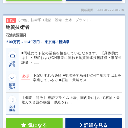
掲載期間：26/08/05～26/08/18
その他、技術系（建築・設備・土木・プラント）
NEW
地質技術者
石油資源開発
600万円～1149万円
東京都 / 新潟県
■同社にて下記の業務を担当していただきます。 【具体的に
は】 ・E&PおよびCN事業に関わる地質関連技術評価・事業性
評価 ・E…
仕事
内容
下記いずれも必須 ■地球科学系分野の4年制大学以上を
必須
卒業している方 ■石油・天然ガス…
応募
資格
【概要・特徴】 東証プライム上場、国内外において石油・天
然ガス資源の採掘・供給を行…
会社
概要
気になる
詳細を見る