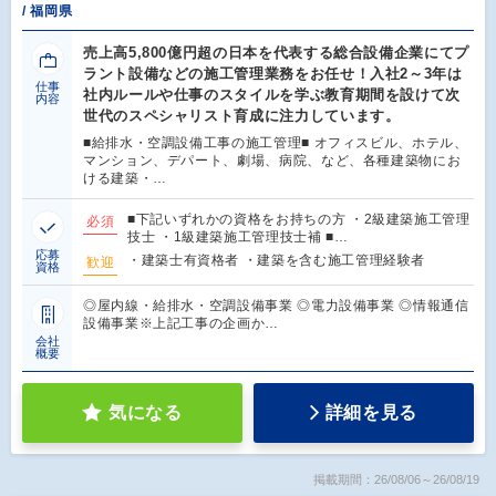
/ 福岡県
売上高5,800億円超の日本を代表する総合設備企業にてプ
ラント設備などの施工管理業務をお任せ！入社2～3年は
仕事
社内ルールや仕事のスタイルを学ぶ教育期間を設けて次
内容
世代のスペシャリスト育成に注力しています。
■給排水・空調設備工事の施工管理■ オフィスビル、ホテル、
マンション、デパート、劇場、病院、など、各種建築物にお
ける建築・…
■下記いずれかの資格をお持ちの方 ・2級建築施工管理
必須
技士 ・1級建築施工管理技士補 ■…
応募
・建築士有資格者 ・建築を含む施工管理経験者
歓迎
資格
◎屋内線・給排水・空調設備事業 ◎電力設備事業 ◎情報通信
設備事業※上記工事の企画か…
会社
概要
気になる
詳細を見る
掲載期間：26/08/06～26/08/19