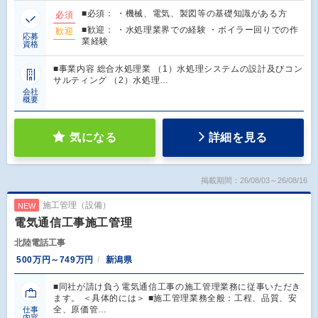
■必須： ・機械、電気、製図等の基礎知識がある方
必須
■歓迎： ・水処理業界での経験 ・ボイラー回りでの作
歓迎
応募
業経験
資格
■事業内容 総合水処理業 （1）水処理システムの設計及びコン
サルティング （2）水処理…
会社
概要
気になる
詳細を見る
掲載期間：26/08/03～26/08/16
施工管理（設備）
NEW
電気通信工事施工管理
北陸電話工事
500万円～749万円
新潟県
■同社が請け負う電気通信工事の施工管理業務に従事いただき
ます。 ＜具体的には＞ ■施工管理業務全般：工程、品質、安
全、原価管…
仕事
内容