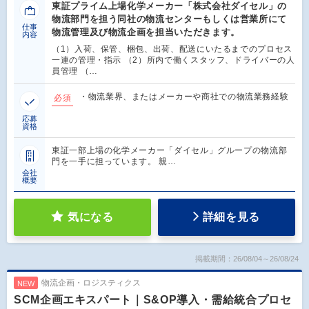
東証プライム上場化学メーカー「株式会社ダイセル」の
物流部門を担う同社の物流センターもしくは営業所にて
仕事
物流管理及び物流企画を担当いただきます。
内容
（1）入荷、保管、梱包、出荷、配送にいたるまでのプロセス
一連の管理・指示 （2）所内で働くスタッフ、ドライバーの人
員管理 （…
・物流業界、またはメーカーや商社での物流業務経験
必須
応募
資格
東証一部上場の化学メーカー「ダイセル」グループの物流部
門を一手に担っています。 親…
会社
概要
気になる
詳細を見る
掲載期間：26/08/04～26/08/24
物流企画・ロジスティクス
NEW
SCM企画エキスパート｜S&OP導入・需給統合プロセ