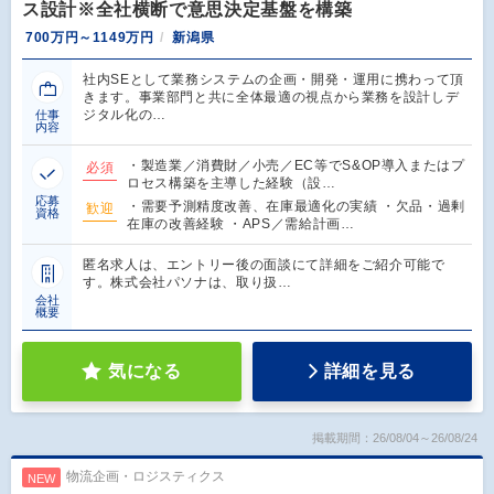
ス設計※全社横断で意思決定基盤を構築
700万円～1149万円
新潟県
社内SEとして業務システムの企画・開発・運用に携わって頂
きます。事業部門と共に全体最適の視点から業務を設計しデ
ジタル化の…
仕事
内容
・製造業／消費財／小売／EC等でS&OP導入またはプ
必須
ロセス構築を主導した経験（設…
応募
・需要予測精度改善、在庫最適化の実績 ・欠品・過剰
歓迎
資格
在庫の改善経験 ・APS／需給計画…
匿名求人は、エントリー後の面談にて詳細をご紹介可能で
す。株式会社パソナは、取り扱…
会社
概要
気になる
詳細を見る
掲載期間：26/08/04～26/08/24
物流企画・ロジスティクス
NEW