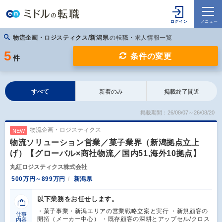
物流企画・ロジスティクス/新潟県
の転職・求人情報一覧
5
条件の変更
件
すべて
新着のみ
掲載終了間近
掲載期間：26/08/07～26/08/20
物流企画・ロジスティクス
NEW
物流ソリューション営業／菓子業界（新潟拠点立上
げ）【グローバル×商社物流／国内51,海外10拠点】
丸紅ロジスティクス株式会社
500万円～899万円
新潟県
以下業務をお任せします。
・菓子事業・新潟エリアの営業戦略立案と実行 ・新規顧客の
仕事
開拓（メーカー中心） ・既存顧客の深耕とアップセル/クロス
内容