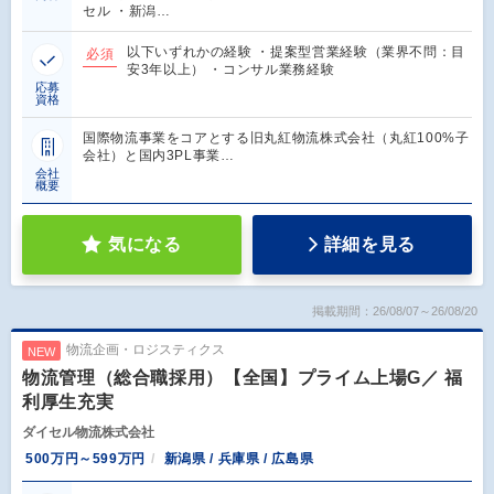
セル ・新潟…
以下いずれかの経験 ・提案型営業経験（業界不問：目
必須
安3年以上） ・コンサル業務経験
応募
資格
国際物流事業をコアとする旧丸紅物流株式会社（丸紅100%子
会社）と国内3PL事業…
会社
概要
気になる
詳細を見る
掲載期間：26/08/07～26/08/20
物流企画・ロジスティクス
NEW
物流管理（総合職採用）【全国】プライム上場G／ 福
利厚生充実
ダイセル物流株式会社
500万円～599万円
新潟県 / 兵庫県 / 広島県