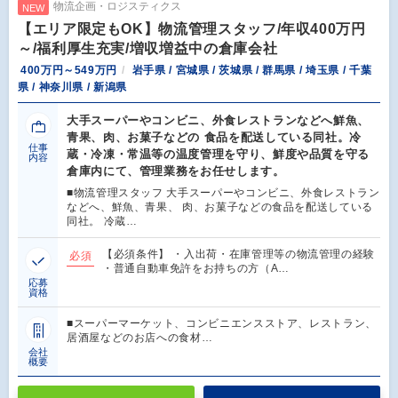
物流企画・ロジスティクス
NEW
【エリア限定もOK】物流管理スタッフ/年収400万円
～/福利厚生充実/増収増益中の倉庫会社
400万円～549万円
岩手県 / 宮城県 / 茨城県 / 群馬県 / 埼玉県 / 千葉
県 / 神奈川県 / 新潟県
大手スーパーやコンビニ、外食レストランなどへ鮮魚、
青果、肉、お菓子などの 食品を配送している同社。冷
仕事
蔵・冷凍・常温等の温度管理を守り、鮮度や品質を守る
内容
倉庫内にて、管理業務をお任せします。
■物流管理スタッフ 大手スーパーやコンビニ、外食レストラン
などへ、鮮魚、青果、 肉、お菓子などの食品を配送している
同社。 冷蔵…
【必須条件】 ・入出荷・在庫管理等の物流管理の経験
必須
・普通自動車免許をお持ちの方（A…
応募
資格
■スーパーマーケット、コンビニエンスストア、レストラン、
居酒屋などのお店への食材…
会社
概要