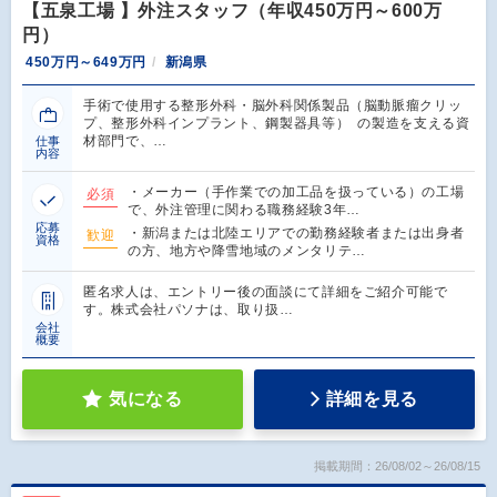
【五泉工場 】外注スタッフ（年収450万円～600万
円）
450万円～649万円
新潟県
手術で使用する整形外科・脳外科関係製品（脳動脈瘤クリッ
プ、整形外科インプラント、鋼製器具等） の製造を支える資
材部門で、…
仕事
内容
・メーカー（手作業での加工品を扱っている）の工場
必須
で、外注管理に関わる職務経験3年…
応募
・新潟または北陸エリアでの勤務経験者または出身者
歓迎
資格
の方、地方や降雪地域のメンタリテ…
匿名求人は、エントリー後の面談にて詳細をご紹介可能で
す。株式会社パソナは、取り扱…
会社
概要
気になる
詳細を見る
掲載期間：26/08/02～26/08/15