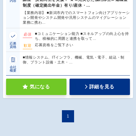
内容
制度（確定拠出年金）有り/産休・…
【業務内容】 ■新潟市内でのスマートフォン向けアプリケーシ
ョン開発やシステム開発や汎用システムのマイグレーション
業務に携わ…
■コミュニケーション能力 ■スキルアップの向上心を持
必須
ち、積極的に周囲と連携を取って…
応募
応募資格をご覧下さい
歓迎
資格
■情報システム、ITインフラ、機械、電気・電子、組込・制
御、プラント設備・土木・…
会社
概要
気になる
詳細を見る
1