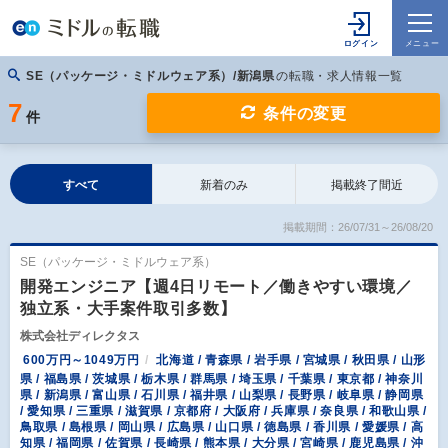
SE（パッケージ・ミドルウェア系）/新潟県
の転職・求人情報一覧
7
条件の変更
件
すべて
新着のみ
掲載終了間近
掲載期間：26/07/31～26/08/20
SE（パッケージ・ミドルウェア系）
開発エンジニア【週4日リモート／働きやすい環境／
独立系・大手案件取引多数】
株式会社ディレクタス
600万円～1049万円
北海道 / 青森県 / 岩手県 / 宮城県 / 秋田県 / 山形
県 / 福島県 / 茨城県 / 栃木県 / 群馬県 / 埼玉県 / 千葉県 / 東京都 / 神奈川
県 / 新潟県 / 富山県 / 石川県 / 福井県 / 山梨県 / 長野県 / 岐阜県 / 静岡県
/ 愛知県 / 三重県 / 滋賀県 / 京都府 / 大阪府 / 兵庫県 / 奈良県 / 和歌山県 /
鳥取県 / 島根県 / 岡山県 / 広島県 / 山口県 / 徳島県 / 香川県 / 愛媛県 / 高
知県 / 福岡県 / 佐賀県 / 長崎県 / 熊本県 / 大分県 / 宮崎県 / 鹿児島県 / 沖