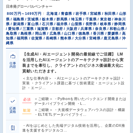
日本発グローバルベンチャー
800万円～1499万円
北海道 / 青森県 / 岩手県 / 宮城県 / 秋田県 / 山形
県 / 福島県 / 茨城県 / 栃木県 / 群馬県 / 埼玉県 / 千葉県 / 東京都 / 神奈川
県 / 新潟県 / 富山県 / 石川県 / 福井県 / 山梨県 / 長野県 / 岐阜県 / 静岡県
/ 愛知県 / 三重県 / 滋賀県 / 京都府 / 大阪府 / 兵庫県 / 奈良県 / 和歌山県 /
鳥取県 / 島根県 / 岡山県 / 広島県 / 山口県 / 徳島県 / 香川県 / 愛媛県 / 高
知県 / 福岡県 / 佐賀県 / 長崎県 / 熊本県 / 大分県 / 宮崎県 / 鹿児島県 / 沖
縄県
【生成AI・AIエージェント開発の最前線でご活躍】 LM
を活用したAIエージェントのアーキテクチャ設計から実
仕事
装までを牽引し、クライアントのビジネス価値最大化に
内容
貢献いただきます。
＜主な仕事内容＞ ・AIエージェントのアーキテクチャ設計・
実装 ・クライアント課題に基づく技術選定・エージェント設
計 ・エージ…
＜ご経験＞ ・Pythonを用いたバックエンド開発または
必須
データパイプライン開発 ・L…
応募
＜ご経験＞ ・大規模データウェアハウスの設計・構築
歓迎
資格
・ELT/ETLデータパイプライ…
・AIをはじめとした先端デジタル技術を活用し、企業のDX推
進を支援するデジタルコ…