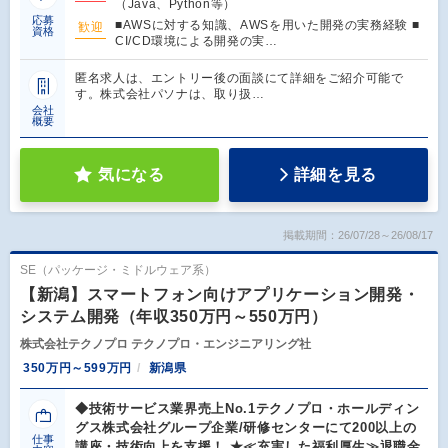
（Java、Python等）
応募
■AWSに対する知識、AWSを用いた開発の実務経験 ■
歓迎
資格
CI/CD環境による開発の実…
匿名求人は、エントリー後の面談にて詳細をご紹介可能で
す。株式会社パソナは、取り扱…
会社
概要
気になる
詳細を見る
掲載期間：26/07/28～26/08/17
SE（パッケージ・ミドルウェア系）
【新潟】スマートフォン向けアプリケーション開発・
システム開発（年収350万円～550万円）
株式会社テクノプロ テクノプロ・エンジニアリング社
350万円～599万円
新潟県
◆技術サービス業界売上No.1テクノプロ・ホールディン
グス株式会社グループ企業/研修センターにて200以上の
仕事
講座・技術向上を支援！ ★≪充実した福利厚生≫退職金