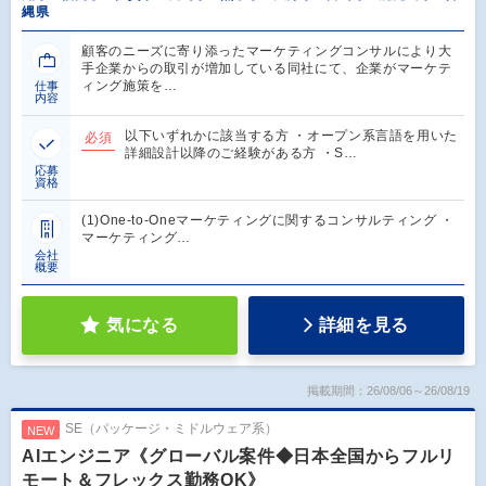
縄県
顧客のニーズに寄り添ったマーケティングコンサルにより大
手企業からの取引が増加している同社にて、企業がマーケテ
ィング施策を…
仕事
内容
以下いずれかに該当する方 ・オープン系言語を用いた
必須
詳細設計以降のご経験がある方 ・S…
応募
資格
(1)One-to-Oneマーケティングに関するコンサルティング ・
マーケティング…
会社
概要
気になる
詳細を見る
掲載期間：26/08/06～26/08/19
SE（パッケージ・ミドルウェア系）
NEW
AIエンジニア《グローバル案件◆日本全国からフルリ
モート＆フレックス勤務OK》