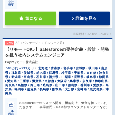
会社
概要
気になる
詳細を見る
掲載期間：26/08/04～26/08/17
SE（パッケージ・ミドルウェア系）
NEW
【リモートOK♪】Salesforceの要件定義・設計・開発
を担う社内システムエンジニア
PayPayカード株式会社
500万円～999万円
北海道 / 青森県 / 岩手県 / 宮城県 / 秋田県 / 山形
県 / 福島県 / 茨城県 / 栃木県 / 群馬県 / 埼玉県 / 千葉県 / 東京都 / 神奈川
県 / 新潟県 / 富山県 / 石川県 / 福井県 / 山梨県 / 長野県 / 岐阜県 / 静岡県
/ 愛知県 / 三重県 / 滋賀県 / 京都府 / 大阪府 / 兵庫県 / 奈良県 / 和歌山県 /
鳥取県 / 島根県 / 岡山県 / 広島県 / 山口県 / 徳島県 / 香川県 / 愛媛県 / 高
知県 / 福岡県 / 佐賀県 / 長崎県 / 熊本県 / 大分県 / 宮崎県 / 鹿児島県 / 沖
縄県
Salesforceでのシステム開発、機能向上、保守を担っていた
だきます。 ・事業部門（DX本部やコンタクトセンターなど）
…
仕事
内容