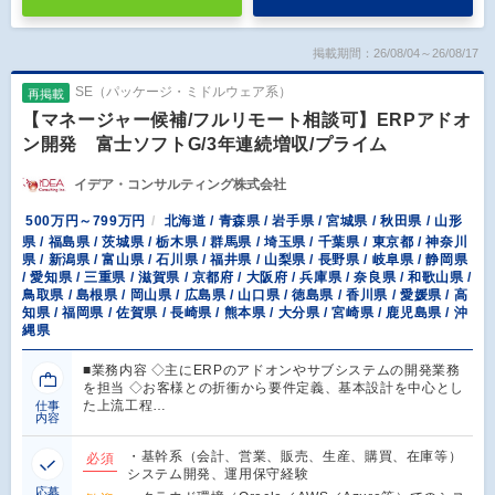
掲載期間：26/08/04～26/08/17
SE（パッケージ・ミドルウェア系）
再掲載
【マネージャー候補/フルリモート相談可】ERPアドオ
ン開発 富士ソフトG/3年連続増収/プライム
イデア・コンサルティング株式会社
500万円～799万円
北海道 / 青森県 / 岩手県 / 宮城県 / 秋田県 / 山形
県 / 福島県 / 茨城県 / 栃木県 / 群馬県 / 埼玉県 / 千葉県 / 東京都 / 神奈川
県 / 新潟県 / 富山県 / 石川県 / 福井県 / 山梨県 / 長野県 / 岐阜県 / 静岡県
/ 愛知県 / 三重県 / 滋賀県 / 京都府 / 大阪府 / 兵庫県 / 奈良県 / 和歌山県 /
鳥取県 / 島根県 / 岡山県 / 広島県 / 山口県 / 徳島県 / 香川県 / 愛媛県 / 高
知県 / 福岡県 / 佐賀県 / 長崎県 / 熊本県 / 大分県 / 宮崎県 / 鹿児島県 / 沖
縄県
■業務内容 ◇主にERPのアドオンやサブシステムの開発業務
を担当 ◇お客様との折衝から要件定義、基本設計を中心とし
た上流工程…
仕事
内容
・基幹系（会計、営業、販売、生産、購買、在庫等）
必須
システム開発、運用保守経験
応募