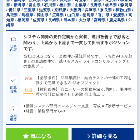
県 / 福島県 / 茨城県 / 栃木県 / 群馬県 / 埼玉県 / 千葉県 / 東京都 / 神奈川
県 / 新潟県 / 富山県 / 石川県 / 福井県 / 山梨県 / 長野県 / 岐阜県 / 静岡県
/ 愛知県 / 三重県 / 滋賀県 / 京都府 / 大阪府 / 兵庫県 / 奈良県 / 和歌山県 /
鳥取県 / 島根県 / 岡山県 / 広島県 / 山口県 / 徳島県 / 香川県 / 愛媛県 / 高
知県 / 福岡県 / 佐賀県 / 長崎県 / 熊本県 / 大分県 / 宮崎県 / 鹿児島県 / 沖
縄県
システム開発の要件定義から実装、運用改善まで顧客と
関わり、上流から下流まで一貫して担当するポジション
仕事
です。
内容
当社はSESはなく、全案件が受託開発です。 うち約94％が顧
客との直請案件で、残りもスカイライトコンサルティングと
の協業プ…
【必須条件】 ◎詳細設計～結合テストの一連の工程を
必須
独力で完遂できる方 ◎オブジェクト…
応募
【歓迎条件】 ◎ユーザーの業務を深く理解し、要件整
歓迎
資格
理や設計に反映させた経験 ◎上流工…
●情報システム部門のマネジャー支援・育成 ●IT診断サービス
●経営・業務部門からの…
会社
概要
気になる
詳細を見る