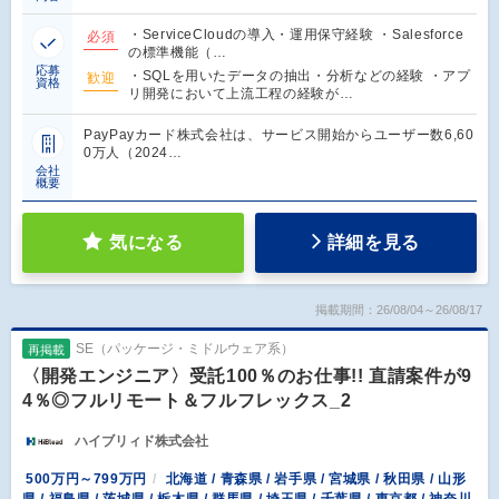
・ServiceCloudの導入・運用保守経験 ・Salesforce
必須
の標準機能（…
応募
・SQLを用いたデータの抽出・分析などの経験 ・アプ
歓迎
資格
リ開発において上流工程の経験が…
PayPayカード株式会社は、サービス開始からユーザー数6,60
0万人（2024…
会社
概要
気になる
詳細を見る
掲載期間：26/08/04～26/08/17
SE（パッケージ・ミドルウェア系）
再掲載
〈開発エンジニア〉受託100％のお仕事!! 直請案件が9
4％◎フルリモート＆フルフレックス_2
ハイブリィド株式会社
500万円～799万円
北海道 / 青森県 / 岩手県 / 宮城県 / 秋田県 / 山形