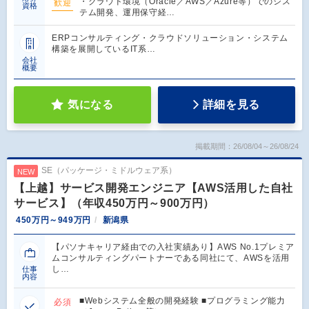
・クラウド環境（Oracle／AWS／Azure等）でのシス
歓迎
資格
テム開発、運用保守経…
ERPコンサルティング・クラウドソリューション・システム
構築を展開しているIT系…
会社
概要
気になる
詳細を見る
掲載期間：26/08/04～26/08/24
SE（パッケージ・ミドルウェア系）
NEW
【上越】サービス開発エンジニア【AWS活用した自社
サービス】（年収450万円～900万円）
450万円～949万円
新潟県
【パソナキャリア経由での入社実績あり】AWS No.1プレミア
ムコンサルティングパートナーである同社にて、AWSを活用
し…
仕事
内容
■Webシステム全般の開発経験 ■プログラミング能力
必須