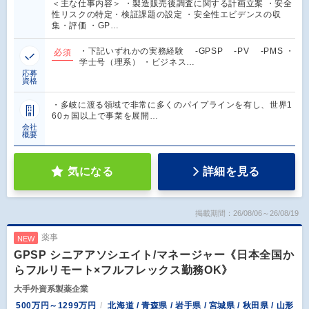
＜主な仕事内容＞ ・製造販売後調査に関する計画立案 ・安全
性リスクの特定・検証課題の設定 ・安全性エビデンスの収
集・評価 ・GP…
・下記いずれかの実務経験 -GPSP -PV -PMS ・
必須
学士号（理系） ・ビジネス…
応募
資格
・多岐に渡る領域で非常に多くのパイプラインを有し、世界1
60ヵ国以上で事業を展開…
会社
概要
気になる
詳細を見る
掲載期間：26/08/06～26/08/19
薬事
NEW
GPSP シニアアソシエイト/マネージャー《日本全国か
らフルリモート×フルフレックス勤務OK》
大手外資系製薬企業
500万円～1299万円
北海道 / 青森県 / 岩手県 / 宮城県 / 秋田県 / 山形