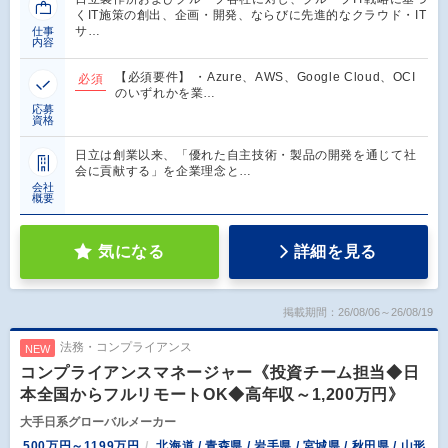
くIT施策の創出、企画・開発、ならびに先進的なクラウド・IT
サ…
仕事
内容
【必須要件】 ・Azure、AWS、Google Cloud、OCI
必須
のいずれかを業…
応募
資格
日立は創業以来、「優れた自主技術・製品の開発を通じて社
会に貢献する」を企業理念と…
会社
概要
気になる
詳細を見る
掲載期間：26/08/06～26/08/19
法務・コンプライアンス
NEW
コンプライアンスマネージャー《投資チーム担当◆日
本全国からフルリモートOK◆高年収～1,200万円》
大手日系グローバルメーカー
500万円～1199万円
北海道 / 青森県 / 岩手県 / 宮城県 / 秋田県 / 山形