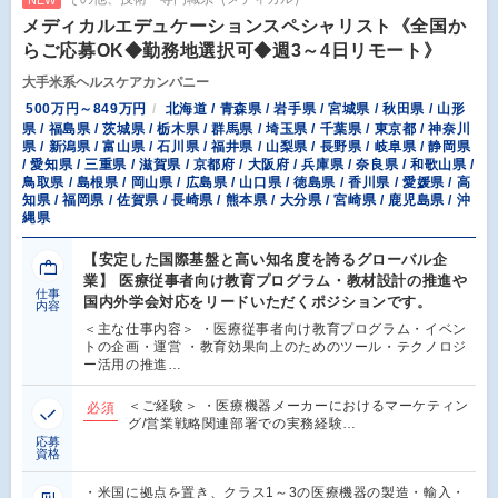
NEW
メディカルエデュケーションスペシャリスト《全国か
らご応募OK◆勤務地選択可◆週3～4日リモート》
大手米系ヘルスケアカンパニー
500万円～849万円
北海道 / 青森県 / 岩手県 / 宮城県 / 秋田県 / 山形
県 / 福島県 / 茨城県 / 栃木県 / 群馬県 / 埼玉県 / 千葉県 / 東京都 / 神奈川
県 / 新潟県 / 富山県 / 石川県 / 福井県 / 山梨県 / 長野県 / 岐阜県 / 静岡県
/ 愛知県 / 三重県 / 滋賀県 / 京都府 / 大阪府 / 兵庫県 / 奈良県 / 和歌山県 /
鳥取県 / 島根県 / 岡山県 / 広島県 / 山口県 / 徳島県 / 香川県 / 愛媛県 / 高
知県 / 福岡県 / 佐賀県 / 長崎県 / 熊本県 / 大分県 / 宮崎県 / 鹿児島県 / 沖
縄県
【安定した国際基盤と高い知名度を誇るグローバル企
業】 医療従事者向け教育プログラム・教材設計の推進や
仕事
国内外学会対応をリードいただくポジションです。
内容
＜主な仕事内容＞ ・医療従事者向け教育プログラム・イベン
トの企画・運営 ・教育効果向上のためのツール・テクノロジ
ー活用の推進…
＜ご経験＞ ・医療機器メーカーにおけるマーケティン
必須
グ/営業戦略関連部署での実務経験…
応募
資格
・米国に拠点を置き、クラス1～3の医療機器の製造・輸入・