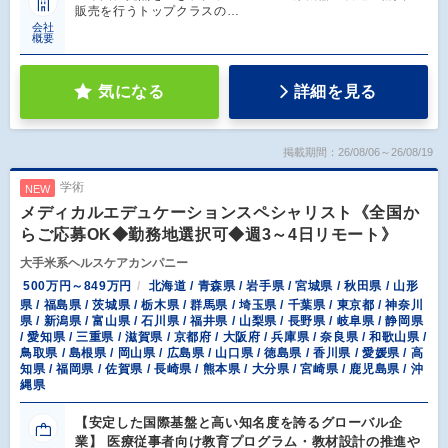
販売を行うトップクラスの…
会社
概要
気になる
詳細を見る
掲載期間：26/08/06～26/08/19
学術
NEW
メディカルエデュケーションスペシャリスト《全国か
らご応募OK◆勤務地選択可◆週3～4日リモート》
大手米系ヘルスケアカンパニー
500万円～849万円
北海道 / 青森県 / 岩手県 / 宮城県 / 秋田県 / 山形
県 / 福島県 / 茨城県 / 栃木県 / 群馬県 / 埼玉県 / 千葉県 / 東京都 / 神奈川
県 / 新潟県 / 富山県 / 石川県 / 福井県 / 山梨県 / 長野県 / 岐阜県 / 静岡県
/ 愛知県 / 三重県 / 滋賀県 / 京都府 / 大阪府 / 兵庫県 / 奈良県 / 和歌山県 /
鳥取県 / 島根県 / 岡山県 / 広島県 / 山口県 / 徳島県 / 香川県 / 愛媛県 / 高
知県 / 福岡県 / 佐賀県 / 長崎県 / 熊本県 / 大分県 / 宮崎県 / 鹿児島県 / 沖
縄県
【安定した国際基盤と高い知名度を誇るグローバル企
業】 医療従事者向け教育プログラム・教材設計の推進や