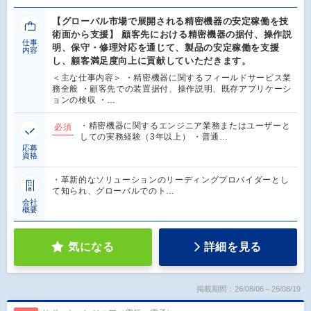
【グローバル市場で展開される精密機器の安定稼働を技
術面から支援】 顧客先における精密機器の据付、操作説
仕事
明、保守・修理対応を通じて、製品の安定稼働を支援
内容
し、顧客満足度向上に貢献していただきます。
＜主な仕事内容＞ ・精密機器に関するフィールドサービス業
務全般 ・顧客先での装置据付、操作説明、既存アプリケーシ
ョンの検収 ・…
・精密機器に関するエンジニア業務またはユーザーと
必須
しての実務経験（3年以上） ・普通…
応募
資格
・革新的なソリューションのリーディングプロバイダーとし
て知られ、グローバルでのト…
会社
概要
気になる
詳細を見る
掲載期間：26/08/06～26/08/19