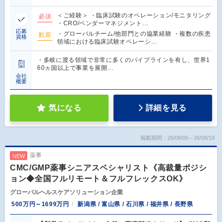
＜ご経験＞ ・臨床試験のオペレーション/モニタリング
必須
・CRO/ベンダーマネジメント…
応募
・グローバルチーム/他部門との協業経験 ・複数の疾患
歓迎
資格
領域における臨床試験オペレーシ…
・多岐に渡る領域で非常に多くのパイプラインを有し、世界1
60ヵ国以上で事業を展開…
会社
概要
気になる
詳細を見る
掲載期間：26/08/06～26/08/19
薬事
NEW
CMC/GMP薬事シニアスペシャリスト《高裁量ポジシ
ョン◆全国フルリモート＆フルフレックスOK》
グローバルヘルスケアソリューション企業
500万円～1699万円
新潟県 / 富山県 / 石川県 / 福井県 / 長野県