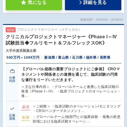
気になる
詳細を見る
掲載期間：26/08/06～26/08/19
プロジェクトマネージャー（メディカル）
NEW
クリニカルプロジェクトマネージャー《Phase I～IV
試験担当◆フルリモート＆フルフレックスOK》
大手外資系製薬企業
500万円～1499万円
新潟県 / 富山県 / 石川県 / 福井県 / 長野県
【グローバル規模の重要プロジェクトにご参画】 CROマ
ネジメントや関係者との連携を通じて、臨床試験の円滑
仕事
な遂行をリードいただきます。
内容
＜主な仕事内容＞ ・グローバルチームと連携した臨床試験の
推進（Phase I～IV） ・臨床プロジェクトのオペレーション・
進…
＜ご経験＞ ・臨床試験のオペレーション/モニタリング
必須
・CRO/ベンダーマネジメント…
応募
・グローバルチーム/他部門との協業経験 ・複数の疾患
歓迎
資格
領域における臨床試験オペレーシ…