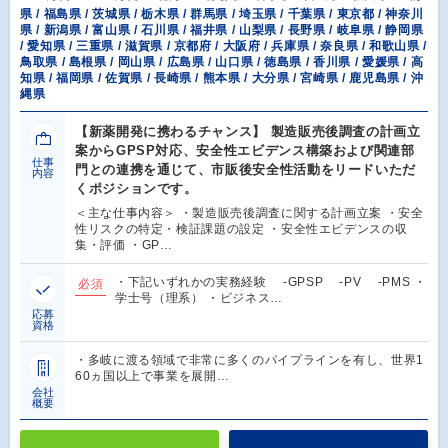
県 / 福島県 / 茨城県 / 栃木県 / 群馬県 / 埼玉県 / 千葉県 / 東京都 / 神奈川
県 / 新潟県 / 富山県 / 石川県 / 福井県 / 山梨県 / 長野県 / 岐阜県 / 静岡県
/ 愛知県 / 三重県 / 滋賀県 / 京都府 / 大阪府 / 兵庫県 / 奈良県 / 和歌山県 /
鳥取県 / 島根県 / 岡山県 / 広島県 / 山口県 / 徳島県 / 香川県 / 愛媛県 / 高
知県 / 福岡県 / 佐賀県 / 長崎県 / 熊本県 / 大分県 / 宮崎県 / 鹿児島県 / 沖
縄県
【新薬開発に携わるチャンス】 製造販売後調査の計画立
案からGPSP対応、安全性エビデンス構築および関連部
仕事
門との連携を通じて、市販後安全性活動をリードいただ
内容
くポジションです。
＜主な仕事内容＞ ・製造販売後調査に関する計画立案 ・安全
性リスクの特定・検証課題の設定 ・安全性エビデンスの収
集・評価 ・GP…
・下記いずれかの実務経験 -GPSP -PV -PMS ・
必須
学士号（理系） ・ビジネス…
応募
資格
・多岐に渡る領域で非常に多くのパイプラインを有し、世界1
60ヵ国以上で事業を展開…
会社
概要