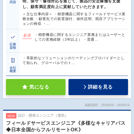
明、保守・修理対応を通じて、製品の安定稼働を支援
内容
し、顧客満足度向上に貢献していただきます。
＜主な仕事内容＞ ・精密機器に関するフィールドサービス業
務全般 ・顧客先での装置据付、操作説明、既存アプリケーシ
ョンの検収 ・…
・精密機器に関するエンジニア業務またはユーザーと
必須
しての実務経験（3年以上） ・普通…
応募
資格
・革新的なソリューションのリーディングプロバイダーとし
て知られ、グローバルでのト…
会社
概要
気になる
詳細を見る
掲載期間：26/08/06～26/08/19
設計・開発エンジニア（電気）
NEW
フィールドサービスエンジニア《多様なキャリアパス
◆日本全国からフルリモートOK》