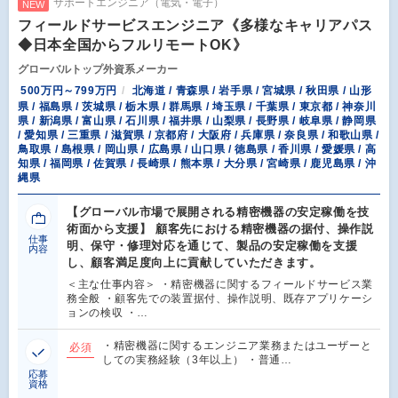
サポートエンジニア（電気・電子）
NEW
フィールドサービスエンジニア《多様なキャリアパス
◆日本全国からフルリモートOK》
グローバルトップ外資系メーカー
500万円～799万円
北海道 / 青森県 / 岩手県 / 宮城県 / 秋田県 / 山形
県 / 福島県 / 茨城県 / 栃木県 / 群馬県 / 埼玉県 / 千葉県 / 東京都 / 神奈川
県 / 新潟県 / 富山県 / 石川県 / 福井県 / 山梨県 / 長野県 / 岐阜県 / 静岡県
/ 愛知県 / 三重県 / 滋賀県 / 京都府 / 大阪府 / 兵庫県 / 奈良県 / 和歌山県 /
鳥取県 / 島根県 / 岡山県 / 広島県 / 山口県 / 徳島県 / 香川県 / 愛媛県 / 高
知県 / 福岡県 / 佐賀県 / 長崎県 / 熊本県 / 大分県 / 宮崎県 / 鹿児島県 / 沖
縄県
【グローバル市場で展開される精密機器の安定稼働を技
術面から支援】 顧客先における精密機器の据付、操作説
仕事
明、保守・修理対応を通じて、製品の安定稼働を支援
内容
し、顧客満足度向上に貢献していただきます。
＜主な仕事内容＞ ・精密機器に関するフィールドサービス業
務全般 ・顧客先での装置据付、操作説明、既存アプリケーシ
ョンの検収 ・…
・精密機器に関するエンジニア業務またはユーザーと
必須
しての実務経験（3年以上） ・普通…
応募
資格