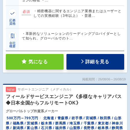
ョンの検収 ・…
・精密機器に関するエンジニア業務またはユーザーと
必須
しての実務経験（3年以上） ・普通…
応募
資格
・革新的なソリューションのリーディングプロバイダーとし
て知られ、グローバルでのト…
会社
概要
気になる
詳細を見る
掲載期間：26/08/06～26/08/19
サポートエンジニア（メディカル）
NEW
フィールドサービスエンジニア《多様なキャリアパス
◆日本全国からフルリモートOK》
グローバルトップ外資系メーカー
500万円～799万円
北海道 / 青森県 / 岩手県 / 宮城県 / 秋田県 / 山形
県 / 福島県 / 茨城県 / 栃木県 / 群馬県 / 埼玉県 / 千葉県 / 東京都 / 神奈川
県 / 新潟県 / 富山県 / 石川県 / 福井県 / 山梨県 / 長野県 / 岐阜県 / 静岡県