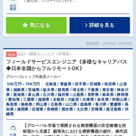
て知られ、グローバルでのト…
会社
概要
気になる
詳細を見る
掲載期間：26/08/06～26/08/19
設計・開発エンジニア（半導体）
NEW
フィールドサービスエンジニア《多様なキャリアパス
◆日本全国からフルリモートOK》
グローバルトップ外資系メーカー
500万円～799万円
北海道 / 青森県 / 岩手県 / 宮城県 / 秋田県 / 山形
県 / 福島県 / 茨城県 / 栃木県 / 群馬県 / 埼玉県 / 千葉県 / 東京都 / 神奈川
県 / 新潟県 / 富山県 / 石川県 / 福井県 / 山梨県 / 長野県 / 岐阜県 / 静岡県
/ 愛知県 / 三重県 / 滋賀県 / 京都府 / 大阪府 / 兵庫県 / 奈良県 / 和歌山県 /
鳥取県 / 島根県 / 岡山県 / 広島県 / 山口県 / 徳島県 / 香川県 / 愛媛県 / 高
知県 / 福岡県 / 佐賀県 / 長崎県 / 熊本県 / 大分県 / 宮崎県 / 鹿児島県 / 沖
縄県
【グローバル市場で展開される精密機器の安定稼働を技
術面から支援】 顧客先における精密機器の据付、操作説
仕事