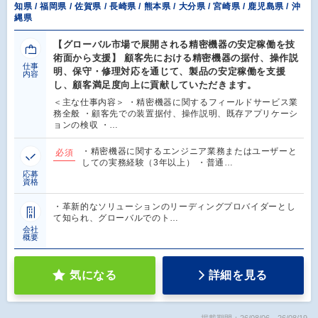
知県 / 福岡県 / 佐賀県 / 長崎県 / 熊本県 / 大分県 / 宮崎県 / 鹿児島県 / 沖
縄県
【グローバル市場で展開される精密機器の安定稼働を技
術面から支援】 顧客先における精密機器の据付、操作説
仕事
明、保守・修理対応を通じて、製品の安定稼働を支援
内容
し、顧客満足度向上に貢献していただきます。
＜主な仕事内容＞ ・精密機器に関するフィールドサービス業
務全般 ・顧客先での装置据付、操作説明、既存アプリケーシ
ョンの検収 ・…
・精密機器に関するエンジニア業務またはユーザーと
必須
しての実務経験（3年以上） ・普通…
応募
資格
・革新的なソリューションのリーディングプロバイダーとし
て知られ、グローバルでのト…
会社
概要
気になる
詳細を見る