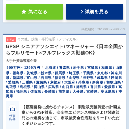
気になる
詳細を見る
掲載期間：26/08/06～26/08/19
その他、技術・専門職系（メディカル）
NEW
GPSP シニアアソシエイト/マネージャー《日本全国か
らフルリモート×フルフレックス勤務OK》
大手外資系製薬企業
500万円～1299万円
北海道 / 青森県 / 岩手県 / 宮城県 / 秋田県 / 山形
県 / 福島県 / 茨城県 / 栃木県 / 群馬県 / 埼玉県 / 千葉県 / 東京都 / 神奈川
県 / 新潟県 / 富山県 / 石川県 / 福井県 / 山梨県 / 長野県 / 岐阜県 / 静岡県
/ 愛知県 / 三重県 / 滋賀県 / 京都府 / 大阪府 / 兵庫県 / 奈良県 / 和歌山県 /
鳥取県 / 島根県 / 岡山県 / 広島県 / 山口県 / 徳島県 / 香川県 / 愛媛県 / 高
知県 / 福岡県 / 佐賀県 / 長崎県 / 熊本県 / 大分県 / 宮崎県 / 鹿児島県 / 沖
縄県
【新薬開発に携わるチャンス】 製造販売後調査の計画立
案からGPSP対応、安全性エビデンス構築および関連部
仕事
門との連携を通じて、市販後安全性活動をリードいただ
内容
くポジションです。