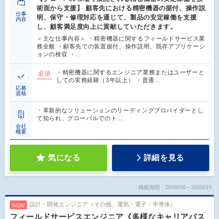
術面から支援】 顧客先における精密機器の据付、操作説
仕事
明、保守・修理対応を通じて、製品の安定稼働を支援
内容
し、顧客満足度向上に貢献していただきます。
＜主な仕事内容＞ ・精密機器に関するフィールドサービス業
務全般 ・顧客先での装置据付、操作説明、既存アプリケーシ
ョンの検収 ・…
・精密機器に関するエンジニア業務またはユーザーと
必須
しての実務経験（3年以上） ・普通…
応募
資格
・革新的なソリューションのリーディングプロバイダーとし
て知られ、グローバルでのト…
会社
概要
気になる
詳細を見る
掲載期間：26/08/06～26/08/19
設計・開発エンジニア（その他、電気・電子・半導体）
NEW
フィールドサービスエンジニア《多様なキャリアパス