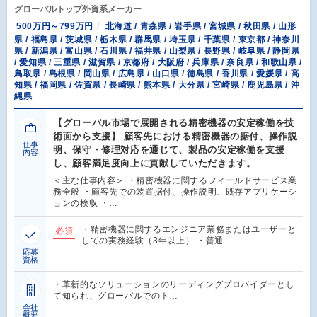
グローバルトップ外資系メーカー
500万円～799万円
北海道 / 青森県 / 岩手県 / 宮城県 / 秋田県 / 山形
県 / 福島県 / 茨城県 / 栃木県 / 群馬県 / 埼玉県 / 千葉県 / 東京都 / 神奈川
県 / 新潟県 / 富山県 / 石川県 / 福井県 / 山梨県 / 長野県 / 岐阜県 / 静岡県
/ 愛知県 / 三重県 / 滋賀県 / 京都府 / 大阪府 / 兵庫県 / 奈良県 / 和歌山県 /
鳥取県 / 島根県 / 岡山県 / 広島県 / 山口県 / 徳島県 / 香川県 / 愛媛県 / 高
知県 / 福岡県 / 佐賀県 / 長崎県 / 熊本県 / 大分県 / 宮崎県 / 鹿児島県 / 沖
縄県
【グローバル市場で展開される精密機器の安定稼働を技
術面から支援】 顧客先における精密機器の据付、操作説
仕事
明、保守・修理対応を通じて、製品の安定稼働を支援
内容
し、顧客満足度向上に貢献していただきます。
＜主な仕事内容＞ ・精密機器に関するフィールドサービス業
務全般 ・顧客先での装置据付、操作説明、既存アプリケーシ
ョンの検収 ・…
・精密機器に関するエンジニア業務またはユーザーと
必須
しての実務経験（3年以上） ・普通…
応募
資格
・革新的なソリューションのリーディングプロバイダーとし
て知られ、グローバルでのト…
会社
概要