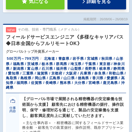
気になる
詳細を見る
掲載期間：26/08/06～26/08/19
その他、技術・専門職系（メディカル）
NEW
フィールドサービスエンジニア《多様なキャリアパス
◆日本全国からフルリモートOK》
グローバルトップ外資系メーカー
500万円～799万円
北海道 / 青森県 / 岩手県 / 宮城県 / 秋田県 / 山形
県 / 福島県 / 茨城県 / 栃木県 / 群馬県 / 埼玉県 / 千葉県 / 東京都 / 神奈川
県 / 新潟県 / 富山県 / 石川県 / 福井県 / 山梨県 / 長野県 / 岐阜県 / 静岡県
/ 愛知県 / 三重県 / 滋賀県 / 京都府 / 大阪府 / 兵庫県 / 奈良県 / 和歌山県 /
鳥取県 / 島根県 / 岡山県 / 広島県 / 山口県 / 徳島県 / 香川県 / 愛媛県 / 高
知県 / 福岡県 / 佐賀県 / 長崎県 / 熊本県 / 大分県 / 宮崎県 / 鹿児島県 / 沖
縄県
【グローバル市場で展開される精密機器の安定稼働を技
術面から支援】 顧客先における精密機器の据付、操作説
仕事
明、保守・修理対応を通じて、製品の安定稼働を支援
内容
し、顧客満足度向上に貢献していただきます。
＜主な仕事内容＞ ・精密機器に関するフィールドサービス業
務全般 ・顧客先での装置据付、操作説明、既存アプリケーシ