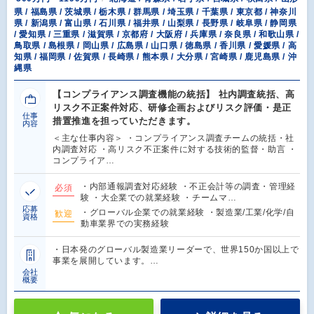
県 / 福島県 / 茨城県 / 栃木県 / 群馬県 / 埼玉県 / 千葉県 / 東京都 / 神奈川
県 / 新潟県 / 富山県 / 石川県 / 福井県 / 山梨県 / 長野県 / 岐阜県 / 静岡県
/ 愛知県 / 三重県 / 滋賀県 / 京都府 / 大阪府 / 兵庫県 / 奈良県 / 和歌山県 /
鳥取県 / 島根県 / 岡山県 / 広島県 / 山口県 / 徳島県 / 香川県 / 愛媛県 / 高
知県 / 福岡県 / 佐賀県 / 長崎県 / 熊本県 / 大分県 / 宮崎県 / 鹿児島県 / 沖
縄県
【コンプライアンス調査機能の統括】 社内調査統括、高
リスク不正案件対応、研修企画およびリスク評価・是正
仕事
措置推進を担っていただきます。
内容
＜主な仕事内容＞ ・コンプライアンス調査チームの統括・社
内調査対応 ・高リスク不正案件に対する技術的監督・助言 ・
コンプライア…
・内部通報調査対応経験 ・不正会計等の調査・管理経
必須
験 ・大企業での就業経験 ・チームマ…
応募
・グローバル企業での就業経験 ・製造業/工業/化学/自
歓迎
資格
動車業界での実務経験
・日本発のグローバル製造業リーダーで、世界150か国以上で
事業を展開しています。…
会社
概要