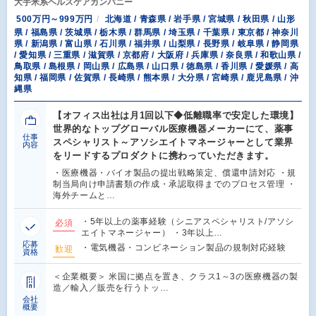
大手米系ヘルスケアカンパニー
500万円～999万円
北海道 / 青森県 / 岩手県 / 宮城県 / 秋田県 / 山形
県 / 福島県 / 茨城県 / 栃木県 / 群馬県 / 埼玉県 / 千葉県 / 東京都 / 神奈川
県 / 新潟県 / 富山県 / 石川県 / 福井県 / 山梨県 / 長野県 / 岐阜県 / 静岡県
/ 愛知県 / 三重県 / 滋賀県 / 京都府 / 大阪府 / 兵庫県 / 奈良県 / 和歌山県 /
鳥取県 / 島根県 / 岡山県 / 広島県 / 山口県 / 徳島県 / 香川県 / 愛媛県 / 高
知県 / 福岡県 / 佐賀県 / 長崎県 / 熊本県 / 大分県 / 宮崎県 / 鹿児島県 / 沖
縄県
【オフィス出社は月1回以下◆低離職率で安定した環境】
世界的なトップグローバル医療機器メーカーにて、薬事
仕事
スペシャリスト～アソシエイトマネージャーとして業界
内容
をリードするプロダクトに携わっていただきます。
・医療機器・バイオ製品の提出戦略策定、償還申請対応 ・規
制当局向け申請書類の作成・承認取得までのプロセス管理 ・
海外チームと…
・5年以上の薬事経験（シニアスペシャリスト/アソシ
必須
エイトマネージャー） ・3年以上…
応募
・電気機器・コンビネーション製品の規制対応経験
歓迎
資格
＜企業概要＞ 米国に拠点を置き、クラス1～3の医療機器の製
造／輸入／販売を行うトッ…
会社
概要