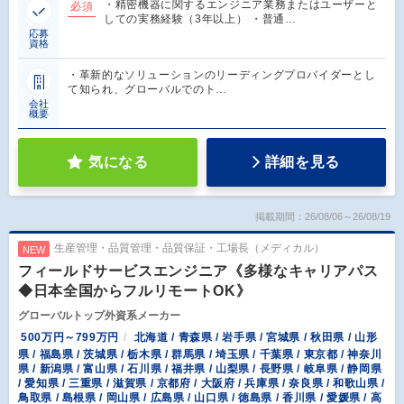
・精密機器に関するエンジニア業務またはユーザーと
必須
しての実務経験（3年以上） ・普通…
応募
資格
・革新的なソリューションのリーディングプロバイダーとし
て知られ、グローバルでのト…
会社
概要
気になる
詳細を見る
掲載期間：26/08/06～26/08/19
生産管理・品質管理・品質保証・工場長（メディカル）
NEW
フィールドサービスエンジニア《多様なキャリアパス
◆日本全国からフルリモートOK》
グローバルトップ外資系メーカー
500万円～799万円
北海道 / 青森県 / 岩手県 / 宮城県 / 秋田県 / 山形
県 / 福島県 / 茨城県 / 栃木県 / 群馬県 / 埼玉県 / 千葉県 / 東京都 / 神奈川
県 / 新潟県 / 富山県 / 石川県 / 福井県 / 山梨県 / 長野県 / 岐阜県 / 静岡県
/ 愛知県 / 三重県 / 滋賀県 / 京都府 / 大阪府 / 兵庫県 / 奈良県 / 和歌山県 /
鳥取県 / 島根県 / 岡山県 / 広島県 / 山口県 / 徳島県 / 香川県 / 愛媛県 / 高