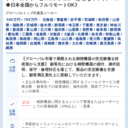
◆日本全国からフルリモートOK》
グローバルトップ外資系メーカー
500万円～799万円
北海道 / 青森県 / 岩手県 / 宮城県 / 秋田県 / 山形
県 / 福島県 / 茨城県 / 栃木県 / 群馬県 / 埼玉県 / 千葉県 / 東京都 / 神奈川
県 / 新潟県 / 富山県 / 石川県 / 福井県 / 山梨県 / 長野県 / 岐阜県 / 静岡県
/ 愛知県 / 三重県 / 滋賀県 / 京都府 / 大阪府 / 兵庫県 / 奈良県 / 和歌山県 /
鳥取県 / 島根県 / 岡山県 / 広島県 / 山口県 / 徳島県 / 香川県 / 愛媛県 / 高
知県 / 福岡県 / 佐賀県 / 長崎県 / 熊本県 / 大分県 / 宮崎県 / 鹿児島県 / 沖
縄県
【グローバル市場で展開される精密機器の安定稼働を技
術面から支援】 顧客先における精密機器の据付、操作説
仕事
明、保守・修理対応を通じて、製品の安定稼働を支援
内容
し、顧客満足度向上に貢献していただきます。
＜主な仕事内容＞ ・精密機器に関するフィールドサービス業
務全般 ・顧客先での装置据付、操作説明、既存アプリケーシ
ョンの検収 ・…
・精密機器に関するエンジニア業務またはユーザーと
必須
しての実務経験（3年以上） ・普通…
応募
資格
・革新的なソリューションのリーディングプロバイダーとし