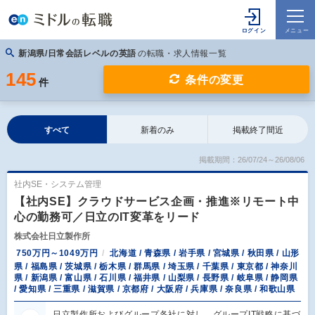
新潟県/日常会話レベルの英語
の転職・求人情報一覧
145
条件の変更
件
すべて
新着のみ
掲載終了間近
掲載期間：26/07/24～26/08/06
社内SE・システム管理
【社内SE】クラウドサービス企画・推進※リモート中
心の勤務可／日立のIT変革をリード
株式会社日立製作所
750万円～1049万円
北海道 / 青森県 / 岩手県 / 宮城県 / 秋田県 / 山形
県 / 福島県 / 茨城県 / 栃木県 / 群馬県 / 埼玉県 / 千葉県 / 東京都 / 神奈川
県 / 新潟県 / 富山県 / 石川県 / 福井県 / 山梨県 / 長野県 / 岐阜県 / 静岡県
/ 愛知県 / 三重県 / 滋賀県 / 京都府 / 大阪府 / 兵庫県 / 奈良県 / 和歌山県
日立製作所およびグループ各社に対し、グループIT戦略に基づ