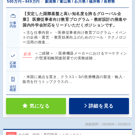
500万円～849万円
新潟県 / 富山県 / 石川県 / 福井県 / 長野県
【安定した国際基盤と高い知名度を誇るグローバル企
業】 医療従事者向け教育プログラム・教材設計の推進や
仕事
国内外学会対応をリードいただくポジションです。
内容
＜主な仕事内容＞ ・医療従事者向け教育プログラム・イベン
トの企画・運営 ・教育効果向上のためのツール・テクノロジ
ー活用の推進…
＜ご経験＞ ・医療機器メーカーにおけるマーケティン
必須
グ/営業戦略関連部署での実務経験…
応募
資格
・米国に拠点を置き、クラス1～3の医療機器の製造・輸入・
販売を行うトップクラスの…
会社
概要
気になる
詳細を見る
掲載期間：26/08/06～26/08/19
その他、技術・専門職系（メディカル）