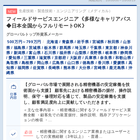
掲載期間：26/08/06～26/08/19
生産技術・製造技術・エンジニアリング（メディカル）
NEW
フィールドサービスエンジニア《多様なキャリアパス
◆日本全国からフルリモートOK》
グローバルトップ外資系メーカー
500万円～799万円
北海道 / 青森県 / 岩手県 / 宮城県 / 秋田県 / 山形
県 / 福島県 / 茨城県 / 栃木県 / 群馬県 / 埼玉県 / 千葉県 / 東京都 / 神奈川
県 / 新潟県 / 富山県 / 石川県 / 福井県 / 山梨県 / 長野県 / 岐阜県 / 静岡県
/ 愛知県 / 三重県 / 滋賀県 / 京都府 / 大阪府 / 兵庫県 / 奈良県 / 和歌山県 /
鳥取県 / 島根県 / 岡山県 / 広島県 / 山口県 / 徳島県 / 香川県 / 愛媛県 / 高
知県 / 福岡県 / 佐賀県 / 長崎県 / 熊本県 / 大分県 / 宮崎県 / 鹿児島県 / 沖
縄県
【グローバル市場で展開される精密機器の安定稼働を技
術面から支援】 顧客先における精密機器の据付、操作説
仕事
明、保守・修理対応を通じて、製品の安定稼働を支援
内容
し、顧客満足度向上に貢献していただきます。
＜主な仕事内容＞ ・精密機器に関するフィールドサービス業
務全般 ・顧客先での装置据付、操作説明、既存アプリケーシ
ョンの検収 ・…
・精密機器に関するエンジニア業務またはユーザーと
必須
しての実務経験（3年以上） ・普通…