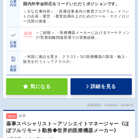
仕事
国内外学会対応をリードいただくポジションです。
内容
＜主な仕事内容＞ ・医療従事者向け教育プログラム・イベン
トの企画・運営 ・教育効果向上のためのツール・テクノロジ
ー活用の推進…
＜ご経験＞ ・医療機器メーカーにおけるマーケティン
必須
グ/営業戦略関連部署での実務経験…
応募
資格
・米国に拠点を置き、クラス1～3の医療機器の製造・輸入・
販売を行うトップクラスの…
会社
概要
気になる
詳細を見る
掲載期間：26/08/06～26/08/19
薬事
NEW
薬事スペシャリスト～アソシエイトマネージャー《ほ
ぼフルリモート勤務◆世界的医療機器メーカー》