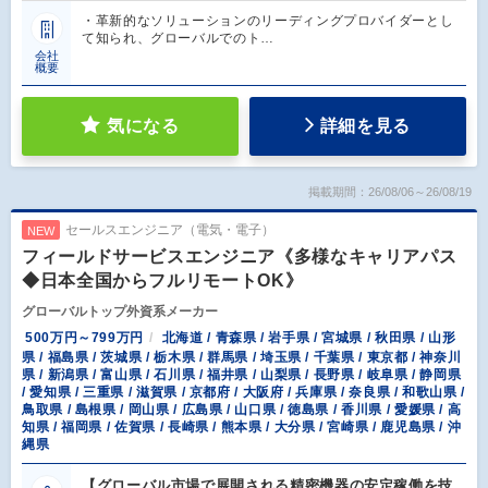
・革新的なソリューションのリーディングプロバイダーとし
て知られ、グローバルでのト…
会社
概要
気になる
詳細を見る
掲載期間：26/08/06～26/08/19
セールスエンジニア（電気・電子）
NEW
フィールドサービスエンジニア《多様なキャリアパス
◆日本全国からフルリモートOK》
グローバルトップ外資系メーカー
500万円～799万円
北海道 / 青森県 / 岩手県 / 宮城県 / 秋田県 / 山形
県 / 福島県 / 茨城県 / 栃木県 / 群馬県 / 埼玉県 / 千葉県 / 東京都 / 神奈川
県 / 新潟県 / 富山県 / 石川県 / 福井県 / 山梨県 / 長野県 / 岐阜県 / 静岡県
/ 愛知県 / 三重県 / 滋賀県 / 京都府 / 大阪府 / 兵庫県 / 奈良県 / 和歌山県 /
鳥取県 / 島根県 / 岡山県 / 広島県 / 山口県 / 徳島県 / 香川県 / 愛媛県 / 高
知県 / 福岡県 / 佐賀県 / 長崎県 / 熊本県 / 大分県 / 宮崎県 / 鹿児島県 / 沖
縄県
【グローバル市場で展開される精密機器の安定稼働を技