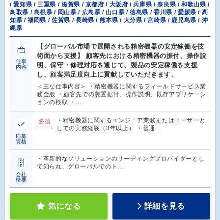
/ 愛知県 / 三重県 / 滋賀県 / 京都府 / 大阪府 / 兵庫県 / 奈良県 / 和歌山県 /
鳥取県 / 島根県 / 岡山県 / 広島県 / 山口県 / 徳島県 / 香川県 / 愛媛県 / 高
知県 / 福岡県 / 佐賀県 / 長崎県 / 熊本県 / 大分県 / 宮崎県 / 鹿児島県 / 沖
縄県
【グローバル市場で展開される精密機器の安定稼働を技
術面から支援】 顧客先における精密機器の据付、操作説
仕事
明、保守・修理対応を通じて、製品の安定稼働を支援
内容
し、顧客満足度向上に貢献していただきます。
＜主な仕事内容＞ ・精密機器に関するフィールドサービス業
務全般 ・顧客先での装置据付、操作説明、既存アプリケーシ
ョンの検収 ・…
・精密機器に関するエンジニア業務またはユーザーと
必須
しての実務経験（3年以上） ・普通…
応募
資格
・革新的なソリューションのリーディングプロバイダーとし
て知られ、グローバルでのト…
会社
概要
気になる
詳細を見る