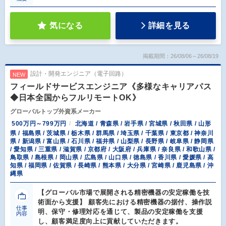
気になる
詳細を見る
掲載期間：26/08/06～26/08/19
設計・開発エンジニア（電子回路）
NEW
フィールドサービスエンジニア《多様なキャリアパス
◆日本全国からフルリモートOK》
グローバルトップ外資系メーカー
500万円～799万円
北海道 / 青森県 / 岩手県 / 宮城県 / 秋田県 / 山形
県 / 福島県 / 茨城県 / 栃木県 / 群馬県 / 埼玉県 / 千葉県 / 東京都 / 神奈川
県 / 新潟県 / 富山県 / 石川県 / 福井県 / 山梨県 / 長野県 / 岐阜県 / 静岡県
/ 愛知県 / 三重県 / 滋賀県 / 京都府 / 大阪府 / 兵庫県 / 奈良県 / 和歌山県 /
鳥取県 / 島根県 / 岡山県 / 広島県 / 山口県 / 徳島県 / 香川県 / 愛媛県 / 高
知県 / 福岡県 / 佐賀県 / 長崎県 / 熊本県 / 大分県 / 宮崎県 / 鹿児島県 / 沖
縄県
【グローバル市場で展開される精密機器の安定稼働を技
術面から支援】 顧客先における精密機器の据付、操作説
仕事
明、保守・修理対応を通じて、製品の安定稼働を支援
内容
し、顧客満足度向上に貢献していただきます。