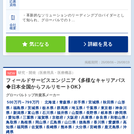
応募
資格
・革新的なソリューションのリーディングプロバイダーとし
て知られ、グローバルでのト…
会社
概要
気になる
詳細を見る
掲載期間：26/08/06～26/08/19
研究・開発（医療用具・医療機器）
NEW
フィールドサービスエンジニア《多様なキャリアパス
◆日本全国からフルリモートOK》
グローバルトップ外資系メーカー
500万円～799万円
北海道 / 青森県 / 岩手県 / 宮城県 / 秋田県 / 山形
県 / 福島県 / 茨城県 / 栃木県 / 群馬県 / 埼玉県 / 千葉県 / 東京都 / 神奈川
県 / 新潟県 / 富山県 / 石川県 / 福井県 / 山梨県 / 長野県 / 岐阜県 / 静岡県
/ 愛知県 / 三重県 / 滋賀県 / 京都府 / 大阪府 / 兵庫県 / 奈良県 / 和歌山県 /
鳥取県 / 島根県 / 岡山県 / 広島県 / 山口県 / 徳島県 / 香川県 / 愛媛県 / 高
知県 / 福岡県 / 佐賀県 / 長崎県 / 熊本県 / 大分県 / 宮崎県 / 鹿児島県 / 沖
縄県