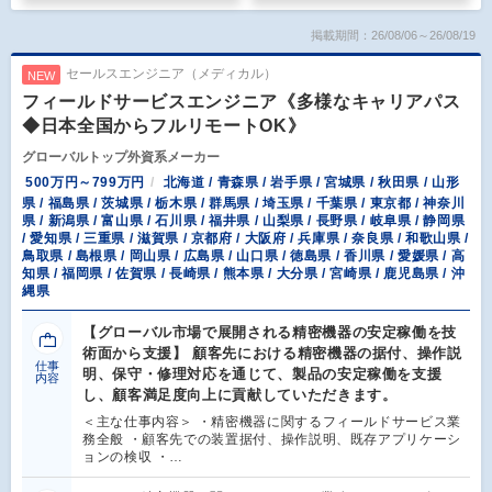
掲載期間：26/08/06～26/08/19
セールスエンジニア（メディカル）
NEW
フィールドサービスエンジニア《多様なキャリアパス
◆日本全国からフルリモートOK》
グローバルトップ外資系メーカー
500万円～799万円
北海道 / 青森県 / 岩手県 / 宮城県 / 秋田県 / 山形
県 / 福島県 / 茨城県 / 栃木県 / 群馬県 / 埼玉県 / 千葉県 / 東京都 / 神奈川
県 / 新潟県 / 富山県 / 石川県 / 福井県 / 山梨県 / 長野県 / 岐阜県 / 静岡県
/ 愛知県 / 三重県 / 滋賀県 / 京都府 / 大阪府 / 兵庫県 / 奈良県 / 和歌山県 /
鳥取県 / 島根県 / 岡山県 / 広島県 / 山口県 / 徳島県 / 香川県 / 愛媛県 / 高
知県 / 福岡県 / 佐賀県 / 長崎県 / 熊本県 / 大分県 / 宮崎県 / 鹿児島県 / 沖
縄県
【グローバル市場で展開される精密機器の安定稼働を技
術面から支援】 顧客先における精密機器の据付、操作説
仕事
明、保守・修理対応を通じて、製品の安定稼働を支援
内容
し、顧客満足度向上に貢献していただきます。
＜主な仕事内容＞ ・精密機器に関するフィールドサービス業
務全般 ・顧客先での装置据付、操作説明、既存アプリケーシ
ョンの検収 ・…