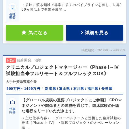
・多岐に渡る領域で非常に多くのパイプラインを有し、世界1
60ヵ国以上で事業を展開…
会社
概要
気になる
詳細を見る
掲載期間：26/08/06～26/08/19
臨床開発、治験
NEW
クリニカルプロジェクトマネージャー《Phase I～IV
試験担当◆フルリモート＆フルフレックスOK》
大手外資系製薬企業
500万円～1499万円
新潟県 / 富山県 / 石川県 / 福井県 / 長野県
【グローバル規模の重要プロジェクトにご参画】 CROマ
ネジメントや関係者との連携を通じて、臨床試験の円滑
仕事
な遂行をリードいただきます。
内容
＜主な仕事内容＞ ・グローバルチームと連携した臨床試験の
推進（Phase I～IV） ・臨床プロジェクトのオペレーション・
進…