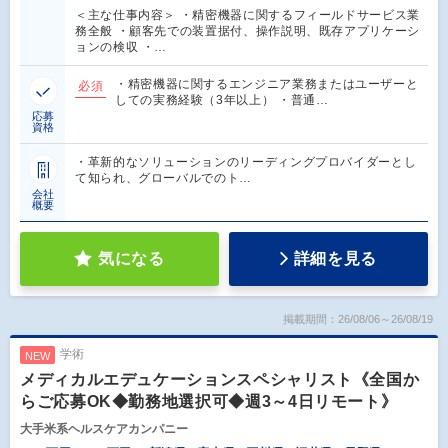
＜主な仕事内容＞ ・精密機器に関するフィールドサービス業
務全般 ・顧客先での装置据付、操作説明、既存アプリケーシ
ョンの検収 ・…
・精密機器に関するエンジニア業務またはユーザーと
必須
しての実務経験（3年以上） ・普通…
応募
資格
・革新的なソリューションのリーディングプロバイダーとし
て知られ、グローバルでのト…
会社
概要
気になる
詳細を見る
掲載期間：26/08/06～26/08/19
学術
NEW
メディカルエデュケーションスペシャリスト《全国か
らご応募OK◆勤務地選択可◆週3～4日リモート》
大手米系ヘルスケアカンパニー