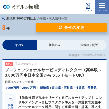
新潟県/2000万円以上
の転職・求人情報一覧
3
条件の変更
件
すべて
新着のみ
掲載終了間近
掲載期間：26/08/06～26/08/19
ITコンサルタント
NEW
プロフェッショナルサービスディレクター《高年収～
3,000万円◆日本全国からフルリモートOK》
日系ITベンチャー企業
2000万円～2999万円
新潟県 / 富山県 / 石川県 / 福井県 / 長野県
【先進技術で市場をリードするITスタートアップ】 コン
サルティング～自社プロダクト導入を一気通貫で支援◆
仕事
パーソナルデータ活用に関する事業企画・提案、導入支
内容