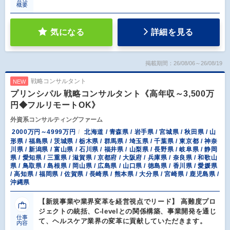
概要
気になる
詳細を見る
掲載期間：26/08/06～26/08/19
戦略コンサルタント
NEW
プリンシパル 戦略コンサルタント《高年収～3,500万
円◆フルリモートOK》
外資系コンサルティングファーム
2000万円～4999万円
北海道 / 青森県 / 岩手県 / 宮城県 / 秋田県 / 山
形県 / 福島県 / 茨城県 / 栃木県 / 群馬県 / 埼玉県 / 千葉県 / 東京都 / 神奈
川県 / 新潟県 / 富山県 / 石川県 / 福井県 / 山梨県 / 長野県 / 岐阜県 / 静岡
県 / 愛知県 / 三重県 / 滋賀県 / 京都府 / 大阪府 / 兵庫県 / 奈良県 / 和歌山
県 / 鳥取県 / 島根県 / 岡山県 / 広島県 / 山口県 / 徳島県 / 香川県 / 愛媛県
/ 高知県 / 福岡県 / 佐賀県 / 長崎県 / 熊本県 / 大分県 / 宮崎県 / 鹿児島県 /
沖縄県
【新規事業や業界変革を経営視点でリード】 高難度プロ
ジェクトの統括、C-levelとの関係構築、事業開発を通じ
仕事
て、ヘルスケア業界の変革に貢献していただきます。
内容