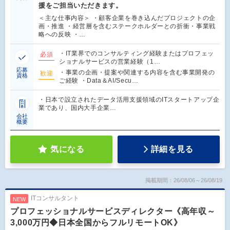
援をご担当いただきます。
＜主な仕事内容＞ ・顧客企業を巻き込んだプロジェクトの企
画・推進 ・経営層を含むステークホルダーとの折衝・事業戦
略への反映 ・…
・IT業界でのコンサルティング経験またはプロフェッ
必須
ショナルサービスの営業経験（1…
応募
・事業の企画・提案や関連する内容を含む事業開発の
歓迎
資格
ご経験 ・Data＆AI/Secu…
・日本で設立されたデータ活用支援領域のITスタートアップ企
業であり、国内大手企業…
会社
概要
気になる
詳細を見る
掲載期間：26/08/06～26/08/19
ITコンサルタント
NEW
プロフェッショナルサービスディレクター《高年収～
3,000万円◆日本全国からフルリモートOK》