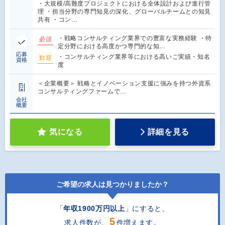
・大規模/高難度プロジェクトにおける全体設計および進行管
理 ・担当分野の専門知見の深化、グローバルチームとの知見
共有 ・コン…
・戦略コンサルティング業界での豊富な実務経験 ・特
必須
定分野における高度かつ専門的な知…
応募
・コンサルティング業界等における高いご実績・知名
歓迎
資格
度
＜企業概要＞ 戦略とイノベーション支援に強みを持つ外資系
コンサルティングファームで…
会社
概要
気になる
詳細を見る
ご希望の求人は見つかりましたか？
「
年収1900万円以上
」にすると
、
5
求人件数が、
件増えます。