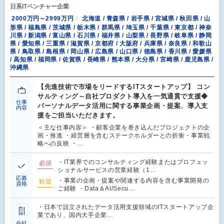
日系ITベンチャー企業
2000万円～2999万円
北海道 / 青森県 / 岩手県 / 宮城県 / 秋田県 / 山
形県 / 福島県 / 茨城県 / 栃木県 / 群馬県 / 埼玉県 / 千葉県 / 東京都 / 神奈
川県 / 新潟県 / 富山県 / 石川県 / 福井県 / 山梨県 / 長野県 / 岐阜県 / 静岡
県 / 愛知県 / 三重県 / 滋賀県 / 京都府 / 大阪府 / 兵庫県 / 奈良県 / 和歌山
県 / 鳥取県 / 島根県 / 岡山県 / 広島県 / 山口県 / 徳島県 / 香川県 / 愛媛県
/ 高知県 / 福岡県 / 佐賀県 / 長崎県 / 熊本県 / 大分県 / 宮崎県 / 鹿児島県 /
沖縄県
【先進技術で市場をリードするITスタートアップ】 コン
サルティング～自社プロダクト導入を一気通貫で支援◆
仕事
パーソナルデータ活用に関する事業企画・提案、導入支
内容
援をご担当いただきます。
＜主な仕事内容＞ ・顧客企業を巻き込んだプロジェクトの企
画・推進 ・経営層を含むステークホルダーとの折衝・事業戦
略への反映 ・…
・IT業界でのコンサルティング経験またはプロフェッ
必須
ショナルサービスの営業経験（1…
応募
・事業の企画・提案や関連する内容を含む事業開発の
歓迎
資格
ご経験 ・Data＆AI/Secu…
・日本で設立されたデータ活用支援領域のITスタートアップ企
業であり、国内大手企業…
会社