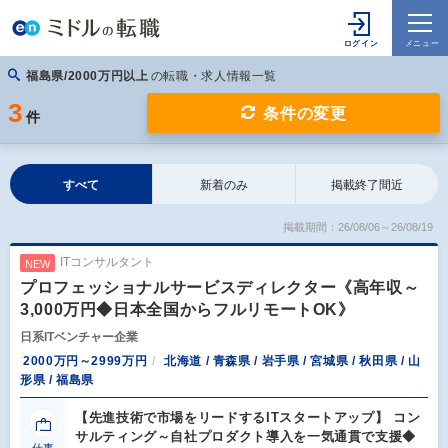
福島県/2000万円以上
の転職・求人情報一覧
3
条件の変更
件
すべて
新着のみ
掲載終了間近
掲載期間：26/08/06～26/08/19
ITコンサルタント
NEW
プロフェッショナルサービスディレクター《高年収～
3,000万円◆日本全国からフルリモートOK》
日系ITベンチャー企業
2000万円～2999万円
北海道 / 青森県 / 岩手県 / 宮城県 / 秋田県 / 山
形県 / 福島県
【先進技術で市場をリードするITスタートアップ】 コン
サルティング～自社プロダクト導入を一気通貫で支援◆
仕事