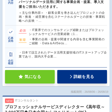
パーソナルデータ活用に関する事業企画・提案、導入支
内容
援をご担当いただきます。
＜主な仕事内容＞ ・顧客企業を巻き込んだプロジェクトの企
画・推進 ・経営層を含むステークホルダーとの折衝・事業戦
略への反映 ・…
・IT業界でのコンサルティング経験またはプロフェッ
必須
ショナルサービスの営業経験（1…
応募
・事業の企画・提案や関連する内容を含む事業開発の
歓迎
資格
ご経験 ・Data＆AI/Secu…
・日本で設立されたデータ活用支援領域のITスタートアップ企
業であり、国内大手企業…
会社
概要
気になる
詳細を見る
掲載期間：26/08/06～26/08/19
ITコンサルタント
NEW
プロフェッショナルサービスディレクター《高年収～