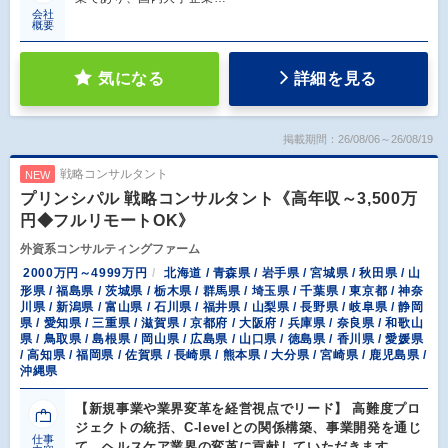
会社
概要
気になる
詳細を見る
掲載期間：26/08/06～26/08/19
戦略コンサルタント
NEW
プリンシパル 戦略コンサルタント《高年収～3,500万
円◆フルリモートOK》
外資系コンサルティングファーム
2000万円～4999万円
北海道 / 青森県 / 岩手県 / 宮城県 / 秋田県 / 山
形県 / 福島県 / 茨城県 / 栃木県 / 群馬県 / 埼玉県 / 千葉県 / 東京都 / 神奈
川県 / 新潟県 / 富山県 / 石川県 / 福井県 / 山梨県 / 長野県 / 岐阜県 / 静岡
県 / 愛知県 / 三重県 / 滋賀県 / 京都府 / 大阪府 / 兵庫県 / 奈良県 / 和歌山
県 / 鳥取県 / 島根県 / 岡山県 / 広島県 / 山口県 / 徳島県 / 香川県 / 愛媛県
/ 高知県 / 福岡県 / 佐賀県 / 長崎県 / 熊本県 / 大分県 / 宮崎県 / 鹿児島県 /
沖縄県
【新規事業や業界変革を経営視点でリード】 高難度プロ
ジェクトの統括、C-levelとの関係構築、事業開発を通じ
仕事
て、ヘルスケア業界の変革に貢献していただきます。