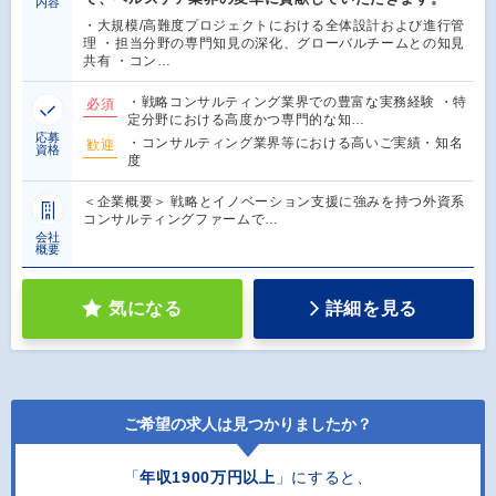
内容
・大規模/高難度プロジェクトにおける全体設計および進行管
理 ・担当分野の専門知見の深化、グローバルチームとの知見
共有 ・コン…
・戦略コンサルティング業界での豊富な実務経験 ・特
必須
定分野における高度かつ専門的な知…
応募
・コンサルティング業界等における高いご実績・知名
歓迎
資格
度
＜企業概要＞ 戦略とイノベーション支援に強みを持つ外資系
コンサルティングファームで…
会社
概要
気になる
詳細を見る
ご希望の求人は見つかりましたか？
「
年収1900万円以上
」にすると
、