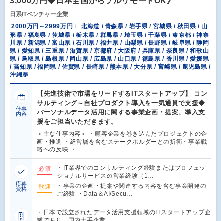
3,000万円◆日本全国からフルリモートOK》
日系ITベンチャー企業
2000万円～2999万円
北海道 / 青森県 / 岩手県 / 宮城県 / 秋田県 / 山
形県 / 福島県 / 茨城県 / 栃木県 / 群馬県 / 埼玉県 / 千葉県 / 東京都 / 神奈
川県 / 新潟県 / 富山県 / 石川県 / 福井県 / 山梨県 / 長野県 / 岐阜県 / 静岡
県 / 愛知県 / 三重県 / 滋賀県 / 京都府 / 大阪府 / 兵庫県 / 奈良県 / 和歌山
県 / 鳥取県 / 島根県 / 岡山県 / 広島県 / 山口県 / 徳島県 / 香川県 / 愛媛県
/ 高知県 / 福岡県 / 佐賀県 / 長崎県 / 熊本県 / 大分県 / 宮崎県 / 鹿児島県 /
沖縄県
【先進技術で市場をリードするITスタートアップ】 コン
サルティング～自社プロダクト導入を一気通貫で支援◆
仕事
パーソナルデータ活用に関する事業企画・提案、導入支
内容
援をご担当いただきます。
＜主な仕事内容＞ ・顧客企業を巻き込んだプロジェクトの企
画・推進 ・経営層を含むステークホルダーとの折衝・事業戦
略への反映 ・…
・IT業界でのコンサルティング経験またはプロフェッ
必須
ショナルサービスの営業経験（1…
応募
・事業の企画・提案や関連する内容を含む事業開発の
歓迎
資格
ご経験 ・Data＆AI/Secu…
・日本で設立されたデータ活用支援領域のITスタートアップ企
業であり、国内大手企業…