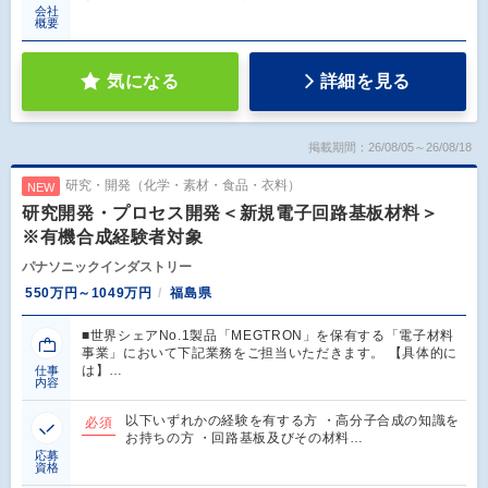
会社
概要
気になる
詳細を見る
掲載期間：26/08/05～26/08/18
研究・開発（化学・素材・食品・衣料）
NEW
研究開発・プロセス開発＜新規電子回路基板材料＞
※有機合成経験者対象
パナソニックインダストリー
550万円～1049万円
福島県
■世界シェアNo.1製品「MEGTRON」を保有する「電子材料
事業」において下記業務をご担当いただきます。 【具体的に
は】…
仕事
内容
以下いずれかの経験を有する方 ・高分子合成の知識を
必須
お持ちの方 ・回路基板及びその材料…
応募
資格