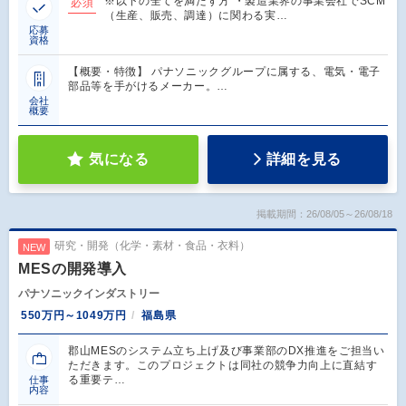
※以下の全てを満たす方 ・製造業界の事業会社でSCM
必須
（生産、販売、調達）に関わる実…
応募
資格
【概要・特徴】 パナソニックグループに属する、電気・電子
部品等を手がけるメーカー。…
会社
概要
気になる
詳細を見る
掲載期間：26/08/05～26/08/18
研究・開発（化学・素材・食品・衣料）
NEW
MESの開発導入
パナソニックインダストリー
550万円～1049万円
福島県
郡山MESのシステム立ち上げ及び事業部のDX推進をご担当い
ただきます。このプロジェクトは同社の競争力向上に直結す
る重要テ…
仕事
内容