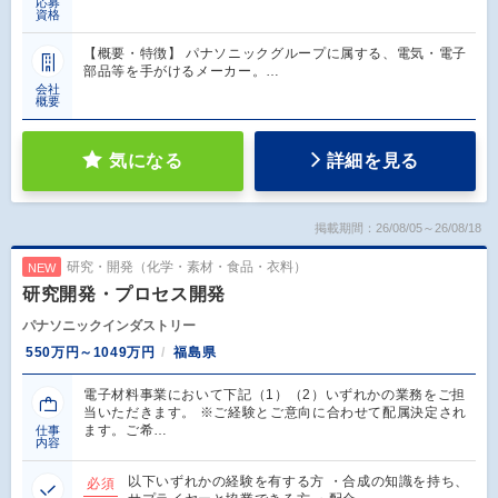
応募
資格
【概要・特徴】 パナソニックグループに属する、電気・電子
部品等を手がけるメーカー。…
会社
概要
気になる
詳細を見る
掲載期間：26/08/05～26/08/18
研究・開発（化学・素材・食品・衣料）
NEW
研究開発・プロセス開発
パナソニックインダストリー
550万円～1049万円
福島県
電子材料事業において下記（1）（2）いずれかの業務をご担
当いただきます。 ※ご経験とご意向に合わせて配属決定され
ます。ご希…
仕事
内容
以下いずれかの経験を有する方 ・合成の知識を持ち、
必須