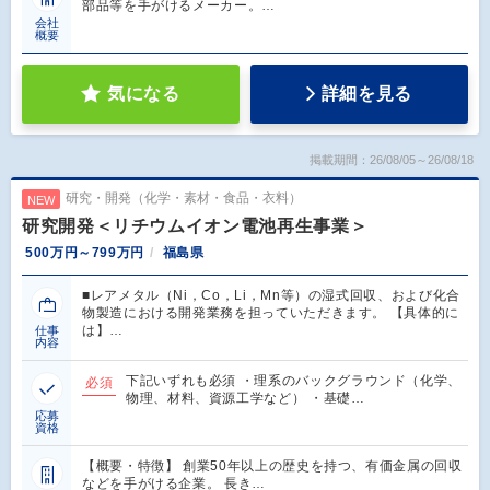
部品等を手がけるメーカー。…
会社
概要
気になる
詳細を見る
掲載期間：26/08/05～26/08/18
研究・開発（化学・素材・食品・衣料）
NEW
研究開発＜リチウムイオン電池再生事業＞
500万円～799万円
福島県
■レアメタル（Ni，Co，Li，Mn等）の湿式回収、および化合
物製造における開発業務を担っていただきます。 【具体的に
は】…
仕事
内容
下記いずれも必須 ・理系のバックグラウンド（化学、
必須
物理、材料、資源工学など） ・基礎…
応募
資格
【概要・特徴】 創業50年以上の歴史を持つ、有価金属の回収
などを手がける企業。 長き…