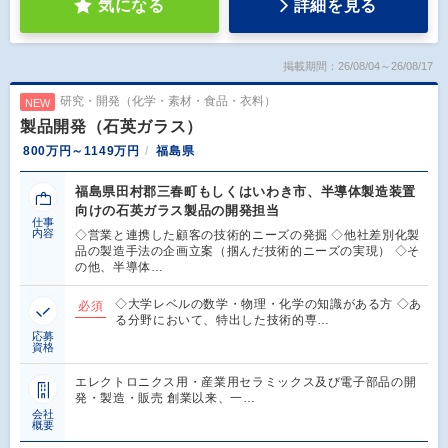
気になる
詳細を見る
掲載期間：26/08/04～26/08/17
研究・開発（化学・素材・食品・衣料）
NEW
製品開発（石英ガラス）
800万円～1149万円
福島県
福島県田村郡三春町もしくはいわき市、半導体製造装置
向けの石英ガラス製品の開発担当
仕事
内容
◇営業と連携した顧客の技術的ニーズの発掘 ◇他社差別化製
品の製造手法の企画立案（掴んだ技術的ニーズの実現） ◇そ
の他、半導体…
◇大学レベルの数学・物理・化学の知識がある方 ◇あ
必須
る分野において、特出した技術的専…
応募
資格
エレクトロニクス用・産業用セラミックス及び電子部品の開
発・製造・販売 創業以来、一…
会社
概要