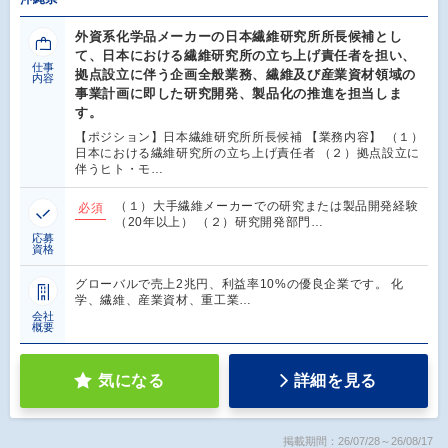
外資系化学品メーカーの日本繊維研究所所長候補とし
て、日本における繊維研究所の立ち上げ責任者を担い、
仕事
拠点設立に伴う企画全般業務、繊維及び産業資材領域の
内容
事業計画に即した研究開発、製品化の推進を担当しま
す。
【ポジション】日本繊維研究所所長候補 【業務内容】 （１）
日本における繊維研究所の立ち上げ責任者 （２）拠点設立に
伴うヒト・モ…
（１）大手繊維メーカーでの研究または製品開発経験
必須
（20年以上） （２）研究開発部門…
応募
資格
グローバルで売上2兆円、利益率10%の優良企業です。 化
学、繊維、産業資材、重工業…
会社
概要
気になる
詳細を見る
掲載期間：26/07/28～26/08/17