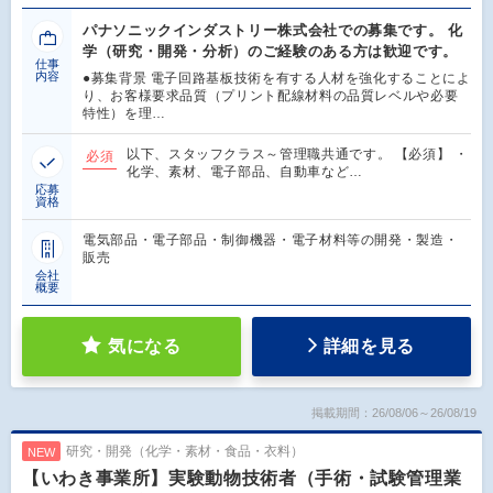
パナソニックインダストリー株式会社での募集です。 化
学（研究・開発・分析）のご経験のある方は歓迎です。
仕事
内容
●募集背景 電子回路基板技術を有する人材を強化することによ
り、お客様要求品質（プリント配線材料の品質レベルや必要
特性）を理…
以下、スタッフクラス～管理職共通です。 【必須】 ・
必須
化学、素材、電子部品、自動車など…
応募
資格
電気部品・電子部品・制御機器・電子材料等の開発・製造・
販売
会社
概要
気になる
詳細を見る
掲載期間：26/08/06～26/08/19
研究・開発（化学・素材・食品・衣料）
NEW
【いわき事業所】実験動物技術者（手術・試験管理業