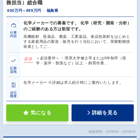
務担当）総合職
600万円～899万円
福島県
化学メーカーでの募集です。 化学（研究・開発・分析）
のご経験のある方は歓迎です。
仕事
内容
高機能材、医薬品、農薬、工業薬品、食品包装材をはじめと
する家庭用品の製造・販売を行う当社において、実験動物技
術者としてご…
＜必須要件＞ ・理系大学修士卒または6年制卒（医
必須
学・薬学・獣医など）以上 ・飼育作業…
応募
資格
化学メーカー ※詳細は求人紹介時にご案内いたします。
会社
概要
気になる
詳細を見る
掲載期間：26/08/06～26/08/19