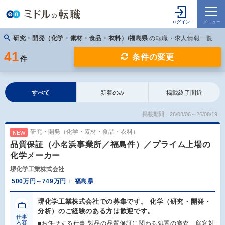
研究・開発（化学・素材・食品・衣料）/福島県
の転職・求人情報一覧
41
条件の変更
件
すべて
新着のみ
掲載終了間近
掲載期間：26/08/06～26/08/19
研究・開発（化学・素材・食品・衣料）
NEW
品質保証（小名浜事業所／福島件）／プライム上場の
化学メーカー
堺化学工業株式会社
500万円～749万円
福島県
堺化学工業株式会社での募集です。 化学（研究・開発・
分析）のご経験のある方は歓迎です。
仕事
内容
■お任せする仕事 製品の品質保証に関わる処置の審査、顧客対