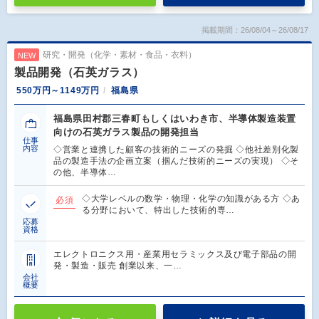
掲載期間：26/08/04～26/08/17
研究・開発（化学・素材・食品・衣料）
NEW
製品開発（石英ガラス）
550万円～1149万円
福島県
福島県田村郡三春町もしくはいわき市、半導体製造装置
向けの石英ガラス製品の開発担当
仕事
内容
◇営業と連携した顧客の技術的ニーズの発掘 ◇他社差別化製
品の製造手法の企画立案（掴んだ技術的ニーズの実現） ◇そ
の他、半導体…
◇大学レベルの数学・物理・化学の知識がある方 ◇あ
必須
る分野において、特出した技術的専…
応募
資格
エレクトロニクス用・産業用セラミックス及び電子部品の開
発・製造・販売 創業以来、一…
会社
概要