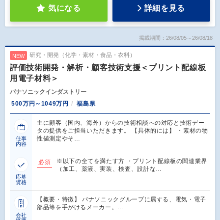
気になる
詳細を見る
掲載期間：26/08/05～26/08/18
研究・開発（化学・素材・食品・衣料）
NEW
評価技術開発・解析・顧客技術支援＜プリント配線板
用電子材料＞
パナソニックインダストリー
500万円～1049万円
福島県
主に顧客（国内、海外）からの技術相談への対応と技術デー
タの提供をご担当いただきます。 【具体的には】 ・素材の物
性値測定やそ…
仕事
内容
※以下の全てを満たす方 ・プリント配線板の関連業界
必須
（加工、薬液、実装、検査、設計な…
応募
資格
【概要・特徴】 パナソニックグループに属する、電気・電子
部品等を手がけるメーカー。…
会社