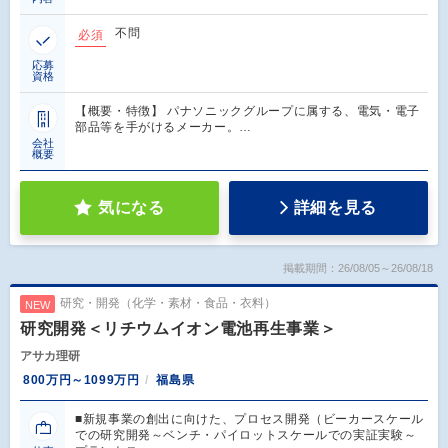
不問
必須
応募
資格
【概要・特徴】 パナソニックグループに属する、電気・電子
部品等を手がけるメーカー。…
会社
概要
気になる
詳細を見る
掲載期間：26/08/05～26/08/18
研究・開発（化学・素材・食品・衣料）
NEW
研究開発＜リチウムイオン電池再生事業＞
アサカ理研
800万円～1099万円
福島県
■新規事業の創出に向けた、プロセス開発（ビーカースケール
での研究開発～ベンチ・パイロットスケールでの実証実験～