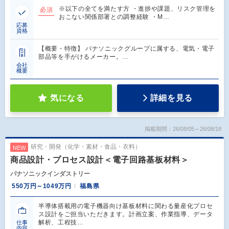
※以下の全てを満たす方 ・進捗や課題、リスク管理を
必須
おこない関係部署との調整経験 ・M…
応募
資格
【概要・特徴】 パナソニックグループに属する、電気・電子
部品等を手がけるメーカー。…
会社
概要
気になる
詳細を見る
掲載期間：26/08/05～26/08/18
研究・開発（化学・素材・食品・衣料）
NEW
商品設計・プロセス設計＜電子回路基板材料＞
パナソニックインダストリー
550万円～1049万円
福島県
半導体搭載用の電子機器向け基板材料に関わる量産化プロセ
ス設計をご担当いただきます。計画立案、作業指導、データ
解析、工程技…
仕事
内容