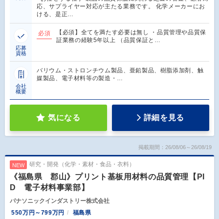
応、サプライヤー対応が主たる業務です。 化学メーカーにお
ける、是正…
【必須】全てを満たす必要は無し ・品質管理や品質保
必須
証業務の経験5年以上 （品質保証と…
応募
資格
バリウム・ストロンチウム製品、亜鉛製品、樹脂添加剤、触
媒製品、電子材料等の製造・…
会社
概要
気になる
詳細を見る
掲載期間：26/08/06～26/08/19
研究・開発（化学・素材・食品・衣料）
NEW
《福島県 郡山》プリント基板用材料の品質管理【PI
D 電子材料事業部】
パナソニックインダストリー株式会社
550万円～799万円
福島県