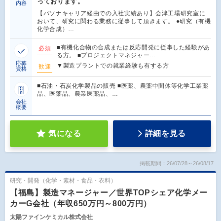
っております。
内容
【パソナキャリア経由での入社実績あり】会津工場研究室に
おいて、研究に関わる業務に従事して頂きます。 ●研究（有機
化学合成）…
■有機化合物の合成または反応開発に従事した経験があ
必須
る方。 ■プロジェクトマネジャー…
応募
▼製造プラントでの就業経験も有する方
歓迎
資格
■石油・石炭化学製品の販売 ■医薬、農薬中間体等化学工業薬
品、医薬品、農業医薬品、…
会社
概要
気になる
詳細を見る
掲載期間：26/07/28～26/08/17
研究・開発（化学・素材・食品・衣料）
【福島】製造マネージャー／世界TOPシェア化学メー
カーG会社（年収650万円～800万円）
太陽ファインケミカル株式会社