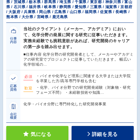
県 / 茨城県 / 栃木県 / 群馬県 / 埼玉県 / 千葉県 / 東京都 / 神奈川県 / 富山
県 / 石川県 / 福井県 / 岐阜県 / 静岡県 / 愛知県 / 三重県 / 滋賀県 / 京都府
/ 大阪府 / 兵庫県 / 岡山県 / 広島県 / 山口県 / 福岡県 / 佐賀県 / 長崎県 /
熊本県 / 大分県 / 宮崎県 / 鹿児島県
当社のクライアント（メーカー、アカデミア）におい
て、化学分野の発展に関する研究に従事いただきます。
仕事
実務未経験でも挑戦意欲があれば、研究開発のキャリア
内容
の第一歩を踏み出せます。
■仕事内容 化学分野の研究開発者として、メーカーやアカデミ
アの研究室でプロジェクトに従事していただきます。 幅広い
化学領域の…
・バイオや化学など理系に関連する大学または大学院
必須
を卒業した方/高等専門学校も含む
応募
・化学、バイオ分野での研究開発経験（対象物・研究
歓迎
資格
フェーズ不問） ・未経験技術や知識…
化学・バイオ分野に専門特化した研究開発事業
会社
概要
気になる
詳細を見る