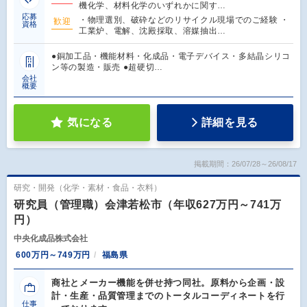
機化学、材料化学のいずれかに関す…
応募
・物理選別、破砕などのリサイクル現場でのご経験 ・
歓迎
資格
工業炉、電解、沈殿採取、溶媒抽出…
●銅加工品・機能材料・化成品・電子デバイス・多結晶シリコ
ン等の製造・販売 ●超硬切…
会社
概要
気になる
詳細を見る
掲載期間：26/07/28～26/08/17
研究・開発（化学・素材・食品・衣料）
研究員（管理職）会津若松市（年収627万円～741万
円）
中央化成品株式会社
600万円～749万円
福島県
商社とメーカー機能を併せ持つ同社。原料から企画・設
計・生産・品質管理までのトータルコーディネートを行
仕事