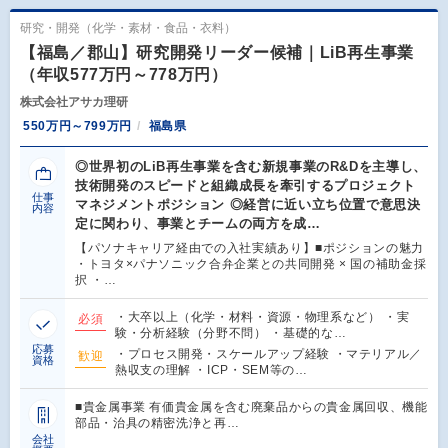
研究・開発（化学・素材・食品・衣料）
【福島／郡山】研究開発リーダー候補｜LiB再生事業
（年収577万円～778万円）
株式会社アサカ理研
550万円～799万円
福島県
◎世界初のLiB再生事業を含む新規事業のR&Dを主導し、
技術開発のスピードと組織成長を牽引するプロジェクト
仕事
マネジメントポジション ◎経営に近い立ち位置で意思決
内容
定に関わり、事業とチームの両方を成…
【パソナキャリア経由での入社実績あり】■ポジションの魅力
・トヨタ×パナソニック合弁企業との共同開発 × 国の補助金採
択 ・…
・大卒以上（化学・材料・資源・物理系など） ・実
必須
験・分析経験（分野不問） ・基礎的な…
応募
・プロセス開発・スケールアップ経験 ・マテリアル／
歓迎
資格
熱収支の理解 ・ICP・SEM等の…
■貴金属事業 有価貴金属を含む廃棄品からの貴金属回収、機能
部品・治具の精密洗浄と再…
会社