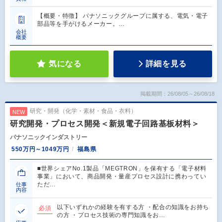
【概要・特徴】 パナソニックグループに属する、電気・電子
部品等を手がけるメーカー。…
会社
概要
気になる
詳細を見る
掲載期間：26/08/05～26/08/18
研究・開発（化学・素材・食品・衣料）
NEW
研究開発・プロセス開発＜新規電子回路基板材料＞
パナソニックインダストリー
550万円～1049万円
福島県
■世界シェアNo.1製品「MEGTRON」を保有する「電子材料
事業」において、商品開発・量産プロセス設計に携わってい
ただ…
仕事
内容
以下いずれかの経験を有する方 ・配合の知識をお持ち
必須
の方 ・プロセス技術の専門知識をお…