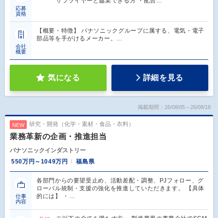
サプライヤーと協業できる方 ・配合…
応募
資格
【概要・特徴】 パナソニックグループに属する、電気・電子
部品等を手がけるメーカー。…
会社
概要
気になる
詳細を見る
掲載期間：26/08/05～26/08/18
研究・開発（化学・素材・食品・衣料）
NEW
業務革新の企画・推進担当
パナソニックインダストリー
550万円～1049万円
福島県
各部門からの要望受止め、活動差配・調整、PJフォロー、グ
ローバル統制・支援の強化を推進していただきます。 【具体
的には】 ・…
仕事
内容