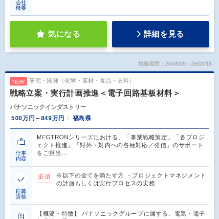
会社
概要
気になる
詳細を見る
掲載期間：26/08/05～26/08/18
研究・開発（化学・素材・食品・衣料）
NEW
戦略立案・実行計画推進＜電子回路基板材料＞
パナソニックインダストリー
500万円～849万円
福島県
MEGTRONシリーズにおける、「事業戦略策定」「各プロジ
ェクト推進」「対外・対内への各種対応／発信」のサポート
をご担当…
仕事
内容
※以下の全てを満たす方 ・プロジェクトマネジメント
必須
の計画もしくは実行プロセスの実務…
応募
資格
【概要・特徴】 パナソニックグループに属する、電気・電子