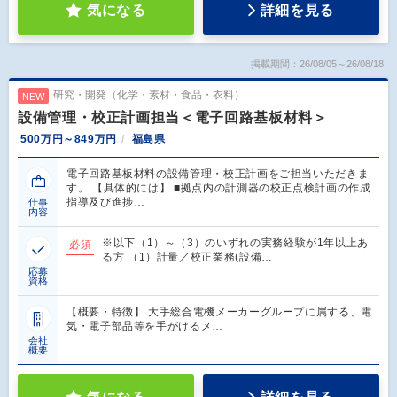
気になる
詳細を見る
掲載期間：26/08/05～26/08/18
研究・開発（化学・素材・食品・衣料）
NEW
設備管理・校正計画担当＜電子回路基板材料＞
500万円～849万円
福島県
電子回路基板材料の設備管理・校正計画をご担当いただきま
す。 【具体的には】 ■拠点内の計測器の校正点検計画の作成
指導及び進捗…
仕事
内容
※以下（1）～（3）のいずれの実務経験が1年以上あ
必須
る方 （1）計量／校正業務(設備…
応募
資格
【概要・特徴】 大手総合電機メーカーグループに属する、電
気・電子部品等を手がけるメ…
会社
概要