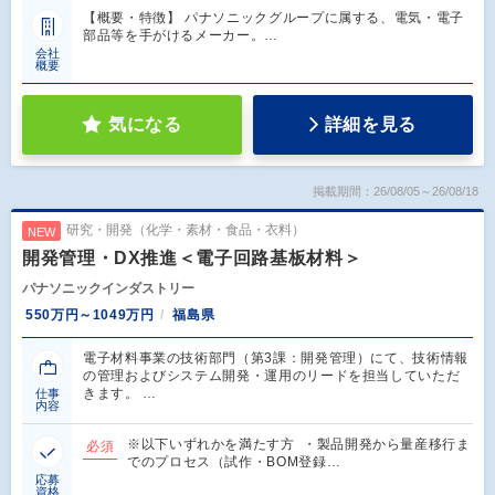
【概要・特徴】 パナソニックグループに属する、電気・電子
部品等を手がけるメーカー。…
会社
概要
気になる
詳細を見る
掲載期間：26/08/05～26/08/18
研究・開発（化学・素材・食品・衣料）
NEW
開発管理・DX推進＜電子回路基板材料＞
パナソニックインダストリー
550万円～1049万円
福島県
電子材料事業の技術部門（第3課：開発管理）にて、技術情報
の管理およびシステム開発・運用のリードを担当していただ
きます。 …
仕事
内容
※以下いずれかを満たす方 ・製品開発から量産移行ま
必須
でのプロセス（試作・BOM登録…
応募
資格