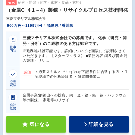
研究・開発（化学・素材・食品・衣料）
NEW
（金属C_4 1～4）製錬・リサイクルプロセス技術開発
三菱マテリアル株式会社
600万円～1199万円
福島県 / 香川県
三菱マテリアル株式会社での募集です。 化学（研究・開
発・分析）のご経験のある方は歓迎です。
仕事
内容
※勤務地相談可能です。詳細については面談にて説明させて
いただきます。 【スタッフクラス】 ■業務内容 銅及び貴金属
の製錬・リサ…
＜必要スキル＞ ＊いずれか下記条件に合致する方 ・生
必須
産現場での分析経験者 ・研究開発業…
応募
資格
金属事業:銅鉱山への投資、銅・金・銀・鉛・錫・パラジウム
等の製錬、 家電等のリサイ…
会社
概要
気になる
詳細を見る