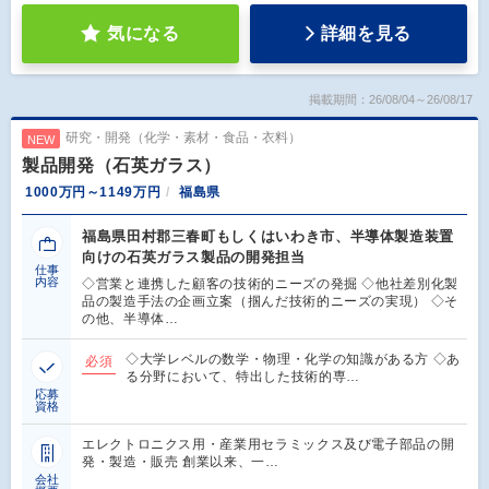
気になる
詳細を見る
掲載期間：26/08/04～26/08/17
研究・開発（化学・素材・食品・衣料）
NEW
製品開発（石英ガラス）
1000万円～1149万円
福島県
福島県田村郡三春町もしくはいわき市、半導体製造装置
向けの石英ガラス製品の開発担当
仕事
内容
◇営業と連携した顧客の技術的ニーズの発掘 ◇他社差別化製
品の製造手法の企画立案（掴んだ技術的ニーズの実現） ◇そ
の他、半導体…
◇大学レベルの数学・物理・化学の知識がある方 ◇あ
必須
る分野において、特出した技術的専…
応募
資格
エレクトロニクス用・産業用セラミックス及び電子部品の開
発・製造・販売 創業以来、一…
会社