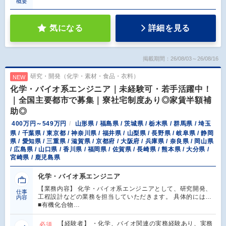
概要
気になる
詳細を見る
掲載期間：26/08/03～26/08/16
研究・開発（化学・素材・食品・衣料）
NEW
化学・バイオ系エンジニア｜未経験可・若手活躍中！
｜全国主要都市で募集｜寮社宅制度あり◎家賃半額補
助◎
400万円～549万円
山形県 / 福島県 / 茨城県 / 栃木県 / 群馬県 / 埼玉
県 / 千葉県 / 東京都 / 神奈川県 / 福井県 / 山梨県 / 長野県 / 岐阜県 / 静岡
県 / 愛知県 / 三重県 / 滋賀県 / 京都府 / 大阪府 / 兵庫県 / 奈良県 / 岡山県
/ 広島県 / 山口県 / 香川県 / 福岡県 / 佐賀県 / 長崎県 / 熊本県 / 大分県 /
宮崎県 / 鹿児島県
化学・バイオ系エンジニア
【業務内容】 化学・バイオ系エンジニアとして、研究開発、
仕事
工程設計などの業務を担当していただきます。 具体的には…
内容
■有機化合物…
【経験者】 ・化学、バイオ関連の実務経験あり、実務
必須