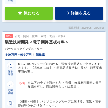
概要
気になる
詳細を見る
掲載期間：26/08/05～26/08/18
研究・開発（化学・素材・食品・衣料）
NEW
製造技術開発＜電子回路基板材料＞
パナソニックインダストリー
500万円～999万円
福島県
MEGTRONシリーズにおける、製造技術開発をご担当いただ
きます。 【具体的には】 ・新商品拡販活動 及び 顧客要求
事項の実…
仕事
内容
※以下の全てを満たす方 ・有機、無機材料関連の専門
必須
知識を有し、商品開発もしくは製造…
応募
資格
【概要・特徴】 パナソニックグループに属する、電気・電子
部品等を手がけるメーカー。…