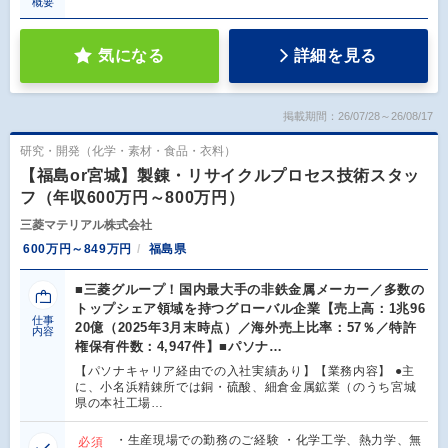
概要
気になる
詳細を見る
掲載期間：26/07/28～26/08/17
研究・開発（化学・素材・食品・衣料）
【福島or宮城】製錬・リサイクルプロセス技術スタッ
フ（年収600万円～800万円）
三菱マテリアル株式会社
600万円～849万円
福島県
■三菱グループ！国内最大手の非鉄金属メーカー／多数の
トップシェア領域を持つグローバル企業【売上高：1兆96
仕事
20億（2025年3月末時点）／海外売上比率：57％／特許
内容
権保有件数：4,947件】■パソナ…
【パソナキャリア経由での入社実績あり】【業務内容】 ●主
に、小名浜精錬所では銅・硫酸、細倉金属鉱業（のうち宮城
県の本社工場…
・生産現場での勤務のご経験 ・化学工学、熱力学、無
必須