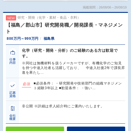
掲載期間：26/08/06～26/08/19
研究・開発（化学・素材・食品・衣料）
NEW
【福島／郡山市】研究開発職／開発課長・マネジメン
ト
800万円～999万円
福島県
化学（研究・開発・分析）のご経験のある方は歓迎で
す。
仕事
内容
※同社は無機材料を扱うメーカーですが、有機化学のご知見
を持つ中途入社者も活躍しており、 中途入社後2年で課長昇
進を果たし…
■必須条件： ・研究開発や技術部門の組織マネジメン
必須
ト経験3年以上 ■歓迎条件： ・強い…
応募
資格
非公開 ※詳細は求人紹介時にご案内いたします。
会社
概要