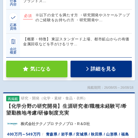
プラントス…
仕事
内容
※以下の全てを満たす方 ・研究開発やスケールアップ
必須
のご経験をお持ちの方 ・研究開発や…
応募
資格
【概要・特徴】 東証スタンダード上場、都市鉱山からの有価
金属回収などを手がけるリサ…
会社
概要
気になる
詳細を見る
掲載期間：26/08/05～26/08/18
研究・開発（化学・素材・食品・衣料）
再掲載
【化学分野の研究開発】生涯研究者/職種未経験可/希
望勤務地考慮/研修制度充実
株式会社テクノプロ テクノプロ・R＆D社
400万円～549万円
青森県 / 岩手県 / 宮城県 / 秋田県 / 山形県 / 福島