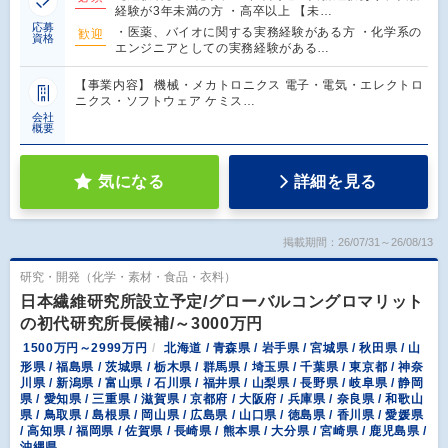
経験が3年未満の方 ・高卒以上 【未…
応募
・医薬、バイオに関する実務経験がある方 ・化学系の
歓迎
資格
エンジニアとしての実務経験がある…
【事業内容】 機械・メカトロニクス 電子・電気・エレクトロ
ニクス・ソフトウェア ケミス…
会社
概要
気になる
詳細を見る
掲載期間：26/07/31～26/08/13
研究・開発（化学・素材・食品・衣料）
日本繊維研究所設立予定/グローバルコングロマリット
の初代研究所長候補/～3000万円
1500万円～2999万円
北海道 / 青森県 / 岩手県 / 宮城県 / 秋田県 / 山
形県 / 福島県 / 茨城県 / 栃木県 / 群馬県 / 埼玉県 / 千葉県 / 東京都 / 神奈
川県 / 新潟県 / 富山県 / 石川県 / 福井県 / 山梨県 / 長野県 / 岐阜県 / 静岡
県 / 愛知県 / 三重県 / 滋賀県 / 京都府 / 大阪府 / 兵庫県 / 奈良県 / 和歌山
県 / 鳥取県 / 島根県 / 岡山県 / 広島県 / 山口県 / 徳島県 / 香川県 / 愛媛県
/ 高知県 / 福岡県 / 佐賀県 / 長崎県 / 熊本県 / 大分県 / 宮崎県 / 鹿児島県 /
沖縄県