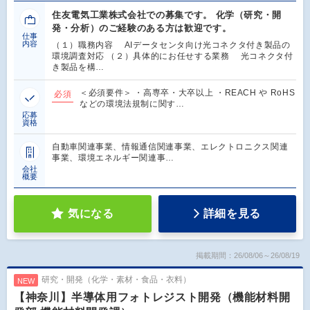
住友電気工業株式会社での募集です。 化学（研究・開
発・分析）のご経験のある方は歓迎です。
仕事
内容
（１）職務内容 AIデータセンタ向け光コネクタ付き製品の
環境調査対応 （２）具体的にお任せする業務 光コネクタ付
き製品を構…
＜必須要件＞ ・高専卒・大卒以上 ・REACH や RoHS
必須
などの環境法規制に関す…
応募
資格
自動車関連事業、情報通信関連事業、エレクトロニクス関連
事業、環境エネルギー関連事…
会社
概要
気になる
詳細を見る
掲載期間：26/08/06～26/08/19
研究・開発（化学・素材・食品・衣料）
NEW
【神奈川】半導体用フォトレジスト開発（機能材料開