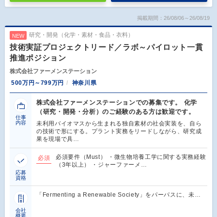
掲載期間：26/08/06～26/08/19
研究・開発（化学・素材・食品・衣料）
NEW
技術実証プロジェクトリード／ラボ～パイロット一貫
推進ポジション
株式会社ファーメンステーション
500万円～799万円
神奈川県
株式会社ファーメンステーションでの募集です。 化学
（研究・開発・分析）のご経験のある方は歓迎です。
仕事
内容
未利用バイオマスから生まれる独自素材の社会実装を、自ら
の技術で形にする。プラント実務をリードしながら、研究成
果を現場で具…
必須要件（Must） ・微生物培養工学に関する実務経験
必須
（3年以上） ・ジャーファーメ…
応募
資格
「Fermenting a Renewable Society」をパーパスに、未…
会社
概要