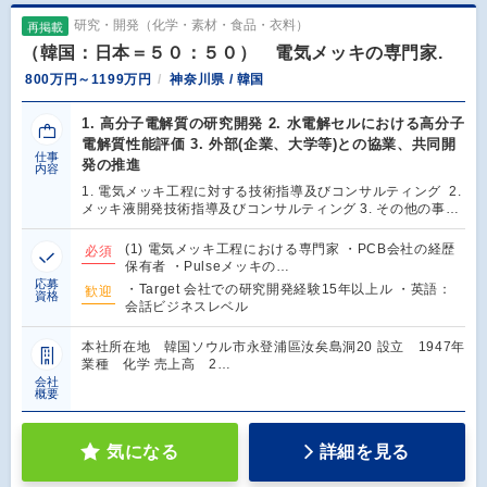
研究・開発（化学・素材・食品・衣料）
再掲載
（韓国：日本＝５０：５０） 電気メッキの専門家.
800万円～1199万円
神奈川県 / 韓国
1. 高分子電解質の研究開発 2. 水電解セルにおける高分子
電解質性能評価 3. 外部(企業、大学等)との協業、共同開
仕事
発の推進
内容
1. 電気メッキ工程に対する技術指導及びコンサルティング 2.
メッキ液開発技術指導及びコンサルティング 3. その他の事…
(1) 電気メッキ工程における専門家 ・PCB会社の経歴
必須
保有者 ・Pulseメッキの…
応募
・Target 会社での研究開発経験15年以上ル ・英語：
歓迎
資格
会話ビジネスレベル
本社所在地 韓国ソウル市永登浦區汝矣島洞20 設立 1947年
業種 化学 売上高 2…
会社
概要
気になる
詳細を見る