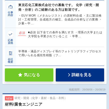
東京応化工業株式会社での募集です。 化学（研究・開
発・分析）のご経験のある方は歓迎です。
仕事
内容
・EUV MOR（メタルレジスト）の原材料合成 ・主に製法検
討・工程管理、合成処方の確立、合成品の分析などの業務 ・
少量～中…
■必須 以下全ての条件を満たす方 ・理系の大学または
必須
大学院を卒業されていること ・半導…
応募
資格
半導体・液晶ディスプレイ等のフォトリソグラフィプロセス
で用いられる感光性樹脂（フ…
会社
概要
気になる
詳細を見る
掲載期間：26/08/06～26/08/19
研究・開発（化学・素材・食品・衣料）
NEW
材料/腐食エンジニア