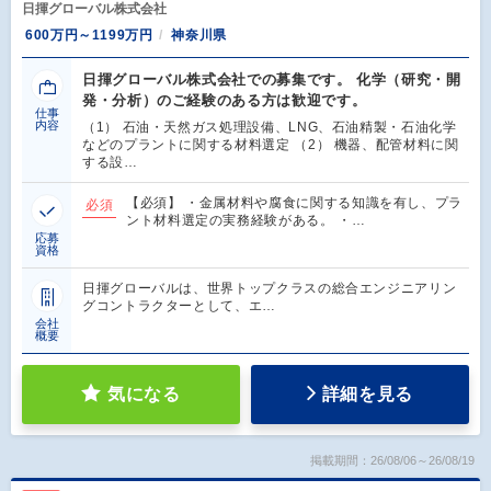
日揮グローバル株式会社
600万円～1199万円
神奈川県
日揮グローバル株式会社での募集です。 化学（研究・開
発・分析）のご経験のある方は歓迎です。
仕事
内容
（1） 石油・天然ガス処理設備、LNG、石油精製・石油化学
などのプラントに関する材料選定 （2） 機器、配管材料に関
する設…
【必須】 ・金属材料や腐食に関する知識を有し、プラ
必須
ント材料選定の実務経験がある。 ・…
応募
資格
日揮グローバルは、世界トップクラスの総合エンジニアリン
グコントラクターとして、エ…
会社
概要
気になる
詳細を見る
掲載期間：26/08/06～26/08/19