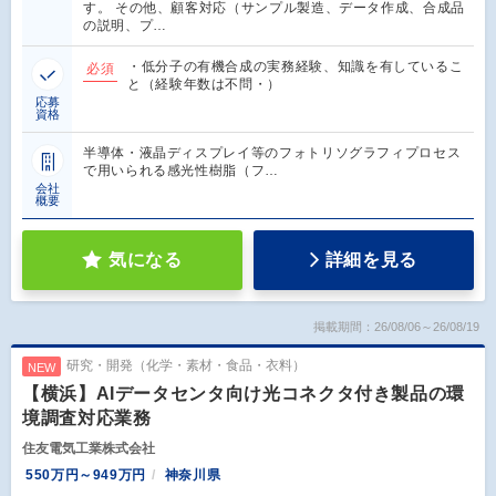
す。 その他、顧客対応（サンプル製造、データ作成、合成品
の説明、プ…
・低分子の有機合成の実務経験、知識を有しているこ
必須
と（経験年数は不問・）
応募
資格
半導体・液晶ディスプレイ等のフォトリソグラフィプロセス
で用いられる感光性樹脂（フ…
会社
概要
気になる
詳細を見る
掲載期間：26/08/06～26/08/19
研究・開発（化学・素材・食品・衣料）
NEW
【横浜】AIデータセンタ向け光コネクタ付き製品の環
境調査対応業務
住友電気工業株式会社
550万円～949万円
神奈川県