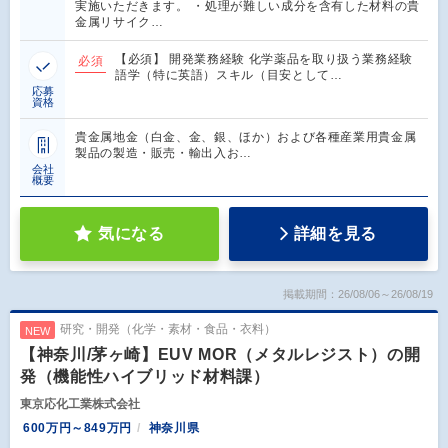
実施いただきます。 ・処理が難しい成分を含有した材料の貴
金属リサイク…
【必須】 開発業務経験 化学薬品を取り扱う業務経験
必須
語学（特に英語）スキル（目安として…
応募
資格
貴金属地金（白金、金、銀、ほか）および各種産業用貴金属
製品の製造・販売・輸出入お…
会社
概要
気になる
詳細を見る
掲載期間：26/08/06～26/08/19
研究・開発（化学・素材・食品・衣料）
NEW
【神奈川/茅ヶ崎】EUV MOR（メタルレジスト）の開
発（機能性ハイブリッド材料課）
東京応化工業株式会社
600万円～849万円
神奈川県