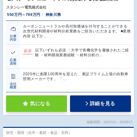
スタンレー電気株式会社
550万円～799万円
神奈川県
カーボンニュートラルや高付加価値を付与することができる
次世代材料開発や材料分析業務をご担当いただきます。 ■業務
内容 以下か…
仕事
内容
以下いずれも必須 ・大学で有機化学を履修されたご経
必須
験 ・材料開発業務経験 ・材料分析の…
応募
資格
2020年に創業100周年を迎えた、東証プライム上場の自動車
照明メーカーです。 「…
会社
概要
気になる
詳細を見る
掲載期間：26/07/31～26/08/17
研究・開発（化学・素材・食品・衣料）