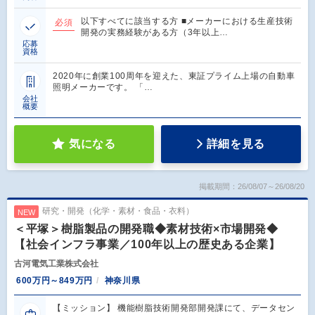
以下すべてに該当する方 ■メーカーにおける生産技術
必須
開発の実務経験がある方（3年以上…
応募
資格
2020年に創業100周年を迎えた、東証プライム上場の自動車
照明メーカーです。 「…
会社
概要
気になる
詳細を見る
掲載期間：26/08/07～26/08/20
研究・開発（化学・素材・食品・衣料）
NEW
＜平塚＞樹脂製品の開発職◆素材技術×市場開発◆
【社会インフラ事業／100年以上の歴史ある企業】
古河電気工業株式会社
600万円～849万円
神奈川県
【ミッション】 機能樹脂技術開発部開発課にて、データセン