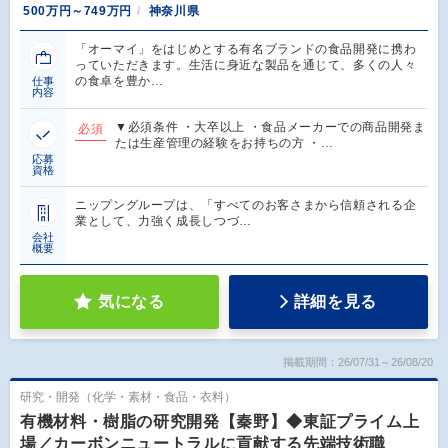
500万円～749万円
神奈川県
「オーマイ」をはじめとする有名ブランドの食品開発に携わ
っていただきます。生活に身近な製品を通じて、多くの人々
の食卓を豊か…
仕事
内容
▼必須条件 ・大卒以上 ・食品メーカーでの商品開発ま
必須
たは生産管理の経験をお持ちの方 ・…
応募
資格
ニップングループは、「すべてのお客さまから信頼される企
業として、力強く成長しつづ…
会社
概要
気になる
詳細を見る
掲載期間：26/07/31～26/08/20
研究・開発（化学・素材・食品・衣料）
有機材料・樹脂の研究開発【秦野】◆東証プライム上
場／カーボンニュートラルに貢献する先端技術職