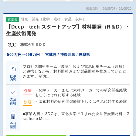
掲載期間：26/08/07～26/08/20
研究・開発（化学・素材・食品・衣料）
再掲載
【Deep－tech スタートアップ】材料開発（R＆D）・
生産技術開発
株式会社３ＤＣ
500万円～699万円
宮城県 / 神奈川県 / 岐阜県
プロセス開発チーム（岐阜）および電池応用チーム（川崎）
と連携しながら、材料開発および製品開発を推進していただ
きます。 研究…
仕事
内容
・化学メーカーまたは素材メーカーでの研究開発経験
必須
もしくはそれに類する経験
応募
・炭素材料の研究開発経験もしくはそれに類する経験
歓迎
資格
■事業内容： 3DCは、東北大学で生まれた次世代炭素材料「G
raphene Mes…
会社
概要