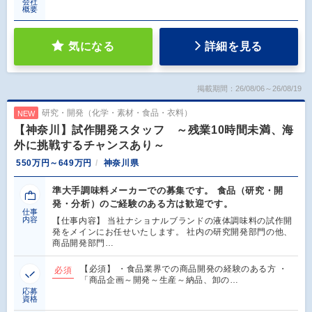
会社
概要
気になる
詳細を見る
掲載期間：26/08/06～26/08/19
研究・開発（化学・素材・食品・衣料）
NEW
【神奈川】試作開発スタッフ ～残業10時間未満、海
外に挑戦するチャンスあり～
550万円～649万円
神奈川県
準大手調味料メーカーでの募集です。 食品（研究・開
発・分析）のご経験のある方は歓迎です。
仕事
内容
【仕事内容】 当社ナショナルブランドの液体調味料の試作開
発をメインにお任せいたします。 社内の研究開発部門の他、
商品開発部門…
【必須】 ・食品業界での商品開発の経験のある方 ・
必須
「商品企画～開発～生産～納品、卸の…
応募
資格