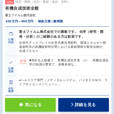
研究・開発（化学・素材・食品・衣料）
NEW
有機合成技術全般
富士フイルム株式会社
600万円～999万円
神奈川県 / 静岡県
富士フイルム株式会社での募集です。 化学（研究・開
発・分析）のご経験のある方は歓迎です。
仕事
内容
次世代ディスプレイや次世代通信用材料、環境エネルギー関
連材料等の高機能材料分野における素材開発や製造化検討、
合成プロセス…
■求める人物像 1. 有機合成化学者 （1） 有機合成化
必須
学の知識が豊富で、多種多様な…
応募
資格
●ヘルスケア部門（メディカルシステム、バイオＣＤＭＯ、ラ
イフサイエンスソリューシ…
会社
概要
気になる
詳細を見る