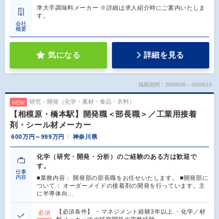
準大手調味料メーカー ※詳細は求人紹介時にご案内いたしま
す。
会社
概要
気になる
詳細を見る
掲載期間：26/08/06～26/08/19
研究・開発（化学・素材・食品・衣料）
NEW
【相模原・橋本駅】開発職＜部長職＞／工業用接着
剤・シール材メーカー
600万円～999万円
神奈川県
化学（研究・開発・分析）のご経験のある方は歓迎で
す。
仕事
内容
■業務内容： 開発部の部長職をお任せいたします。 ■開発部に
ついて： オーダーメイドの接着剤の開発を行っています。主
に半導体向…
【必須条件】 ・マネジメント経験3年以上 ・化学／材
必須