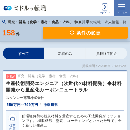
研究・開発（化学・素材・食品・衣料）/神奈川県
の転職・求人情報一覧
158
条件の変更
件
すべて
新着のみ
掲載終了間近
掲載期間：26/08/07～26/08/20
研究・開発（化学・素材・食品・衣料）
NEW
生産技術開発エンジニア（次世代の材料開発）◆材料
開発から量産化カーボンニュートラル
スタンレー電気株式会社
550万円～799万円
神奈川県
低環境負荷の新規材料を量産するための工法開発がミッショ
ンです。 樹脂成形、塗装、コーティングといった分野で、全
く新しい生産…
仕事
内容