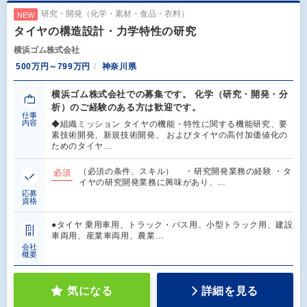
研究・開発（化学・素材・食品・衣料）
NEW
タイヤの構造設計・力学特性の研究
横浜ゴム株式会社
500万円～799万円
神奈川県
横浜ゴム株式会社での募集です。 化学（研究・開発・分
析）のご経験のある方は歓迎です。
仕事
内容
◆組織ミッション タイヤの機能・特性に関する機能研究、要
素技術開発、新規技術開発、 およびタイヤの高付加価値化の
ためのタイヤ…
（必須の条件、スキル） ・研究開発業務の経験 ・タ
必須
イヤの研究開発業務に興味があり、…
応募
資格
●タイヤ 乗用車用、トラック・バス用、小型トラック用、建設
車両用、産業車両用、農業…
会社
概要
気になる
詳細を見る