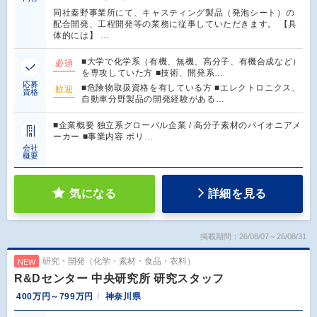
同社秦野事業所にて、キャスティング製品（発泡シート）の
配合開発、工程開発等の業務に従事していただきます。 【具
体的には】 …
■大学で化学系（有機、無機、高分子、有機合成など）
必須
を専攻していた方 ■技術、開発系…
応募
■危険物取扱資格を有している方 ■エレクトロニクス、
歓迎
資格
自動車分野製品の開発経験がある…
■企業概要 独立系グローバル企業 / 高分子素材のパイオニアメ
ーカー ■事業内容 ポリ…
会社
概要
気になる
詳細を見る
掲載期間：26/08/07～26/08/31
研究・開発（化学・素材・食品・衣料）
NEW
R&Dセンター 中央研究所 研究スタッフ
400万円～799万円
神奈川県