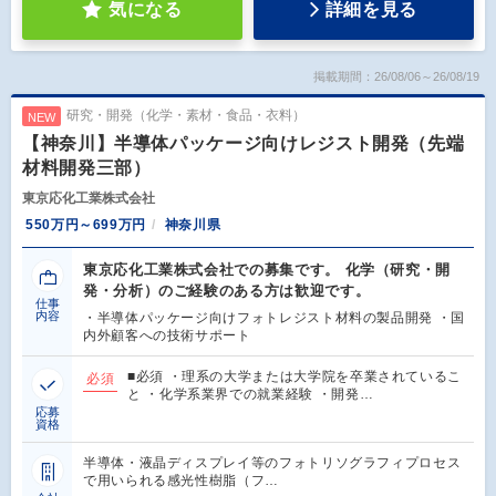
気になる
詳細を見る
掲載期間：26/08/06～26/08/19
研究・開発（化学・素材・食品・衣料）
NEW
【神奈川】半導体パッケージ向けレジスト開発（先端
材料開発三部）
東京応化工業株式会社
550万円～699万円
神奈川県
東京応化工業株式会社での募集です。 化学（研究・開
発・分析）のご経験のある方は歓迎です。
仕事
内容
・半導体パッケージ向けフォトレジスト材料の製品開発 ・国
内外顧客への技術サポート
■必須 ・理系の大学または大学院を卒業されているこ
必須
と ・化学系業界での就業経験 ・開発…
応募
資格
半導体・液晶ディスプレイ等のフォトリソグラフィプロセス
で用いられる感光性樹脂（フ…