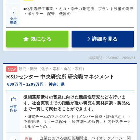
■化学洗浄工事業 ・火力・原子力発電所、プラント設備の洗浄
・ボイラー、配管、機器の…
会社
概要
気になる
詳細を見る
掲載期間：26/08/07～26/08/31
研究・開発（化学・素材・食品・衣料）
NEW
R&Dセンター 中央研究所 研究職マネジメント
600万円～1299万円
神奈川県
微細藻類素材の普及に向けた機能性研究などを行いま
す。社会実装までの距離が近い研究を素材探索～製品化
仕事
まで一貫して関わることができます。
内容
・研究チームのマネジメント（メンバー育成・評価含む） ・
予算管理、リソース配分 ・経営層への報告、社内外ステーク
ホルダーとの…
・企業における微細藻類関連、バイオテクノロジー関
必須