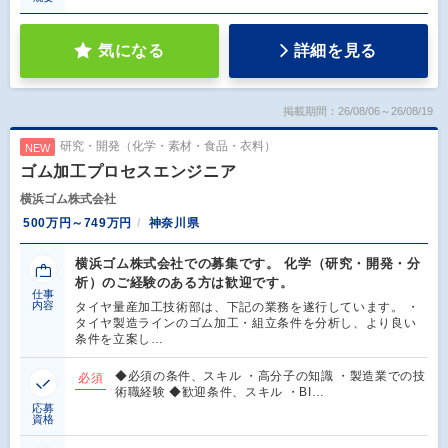
気になる
詳細を見る
掲載期間：26/08/06～26/08/19
研究・開発（化学・素材・食品・衣料）
NEW
ゴム加工プロセスエンジニア
横浜ゴム株式会社
500万円～749万円
神奈川県
横浜ゴム株式会社での募集です。 化学（研究・開発・分
析）のご経験のある方は歓迎です。
仕事
内容
タイヤ量産加工技術部は、下記の業務を遂行しています。 ・
タイヤ製造ラインのゴム加工・組立条件を分析し、より良い
条件を立案し…
◆必須の条件、スキル ・高分子の知識 ・製造業での技
必須
術職経験 ◆歓迎条件、スキル ・BI…
応募
資格