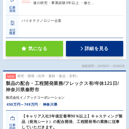
連の研究・事業経験3年以上 ・修士…
応募
資格
バイオテクノロジー企業
会社
概要
気になる
詳細を見る
掲載期間：26/08/07～26/08/26
研究・開発（化学・素材・食品・衣料）
NEW
製品の配合・工程開発業務/フレックス有/年休121日/
神奈川県秦野市
株式会社イノアックコーポレーション
450万円～749万円
神奈川県
【キャリア入社3年後定着率90％以上】キャスティング製
品（発泡シート）の配合開発、工程開発等の業務に従事
仕事
していただきます。
内容