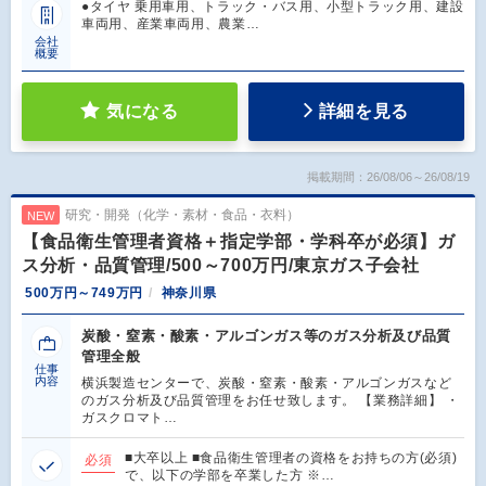
●タイヤ 乗用車用、トラック・バス用、小型トラック用、建設
車両用、産業車両用、農業…
会社
概要
気になる
詳細を見る
掲載期間：26/08/06～26/08/19
研究・開発（化学・素材・食品・衣料）
NEW
【食品衛生管理者資格＋指定学部・学科卒が必須】ガ
ス分析・品質管理/500～700万円/東京ガス子会社
500万円～749万円
神奈川県
炭酸・窒素・酸素・アルゴンガス等のガス分析及び品質
管理全般
仕事
内容
横浜製造センターで、炭酸・窒素・酸素・アルゴンガスなど
のガス分析及び品質管理をお任せ致します。 【業務詳細】 ・
ガスクロマト…
■大卒以上 ■食品衛生管理者の資格をお持ちの方(必須)
必須
で、以下の学部を卒業した方 ※…