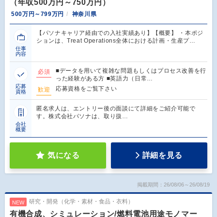
（年収500万円～750万円）
500万円～799万円
神奈川県
【パソナキャリア経由での入社実績あり】【概要】 ・本ポジ
ションは、Treat Operations全体における計画・生産プ…
仕事
内容
■データを用いて複雑な問題もしくはプロセス改善を行
必須
った経験がある方 ■英語力（日常…
応募
応募資格をご覧下さい
歓迎
資格
匿名求人は、エントリー後の面談にて詳細をご紹介可能で
す。株式会社パソナは、取り扱…
会社
概要
気になる
詳細を見る
掲載期間：26/08/06～26/08/19
研究・開発（化学・素材・食品・衣料）
NEW
有機合成、シミュレーション/燃料電池用途モノマー