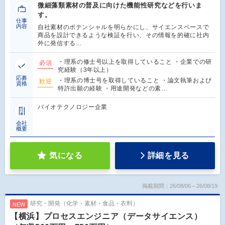
微細藻類素材の普及に向けた機能性研究などを行いま
す。
仕事
内容
自社素材のポテンシャルを明らかにし、サイエンスベースで
商品を設計できるような検証を行い、その情報を的確に社内
外に発信する…
・理系の修士号以上を取得していること ・企業での研
必須
究経験（3年以上）
応募
・理系の博士号を取得していること ・論文執筆および
歓迎
資格
特許出願の経験 ・用途開発などの素…
バイオテクノロジー企業
会社
概要
気になる
詳細を見る
掲載期間：26/08/06～26/08/19
研究・開発（化学・素材・食品・衣料）
NEW
【横浜】プロセスエンジニア（データサイエンス）