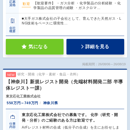
応募
【歓迎要件】 ・ガス分析 ・化学製品の分析経験 ・化
歓迎
資格
学製品の品質管理の経験 ・ガスクロマ…
■大手ガス株式会社の子会社として、育んできた天然ガス・L
NG技術をベースに環境性…
会社
概要
気になる
詳細を見る
掲載期間：26/08/06～26/08/19
研究・開発（化学・素材・食品・衣料）
NEW
【神奈川】新規レジスト開発（先端材料開発二部 半導
体レジスト一課）
東京応化工業株式会社
550万円～749万円
神奈川県
東京応化工業株式会社での募集です。 化学（研究・開
発・分析）のご経験のある方は歓迎です。
仕事
内容
ArFレジスト材料の合成（低分子の合成）を主にお任せしま