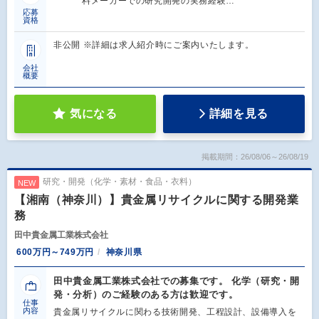
料メーカーでの研究開発の実務経験…
応募
資格
非公開 ※詳細は求人紹介時にご案内いたします。
会社
概要
気になる
詳細を見る
掲載期間：26/08/06～26/08/19
研究・開発（化学・素材・食品・衣料）
NEW
【湘南（神奈川）】貴金属リサイクルに関する開発業
務
田中貴金属工業株式会社
600万円～749万円
神奈川県
田中貴金属工業株式会社での募集です。 化学（研究・開
発・分析）のご経験のある方は歓迎です。
仕事
内容
貴金属リサイクルに関わる技術開発、工程設計、設備導入を