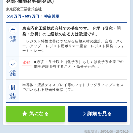
発部 機能材料開発課）
東京応化工業株式会社
550万円～699万円
神奈川県
東京応化工業株式会社での募集です。 化学（研究・開
発・分析）のご経験のある方は歓迎です。
仕事
内容
・レジスト特性改善につながる新規素材の設計、合成、スケ
ールアップ ・レジスト用ポリマー重合・レジスト開発（フォ
ーミュレーシ…
■必須 ・学士以上（化学系）もしくは化学系企業での
必須
開発経験を有すること ・低分子化合…
応募
資格
半導体・液晶ディスプレイ等のフォトリソグラフィプロセス
で用いられる感光性樹脂（フ…
会社
概要
気になる
詳細を見る
掲載期間：26/08/06～26/08/19