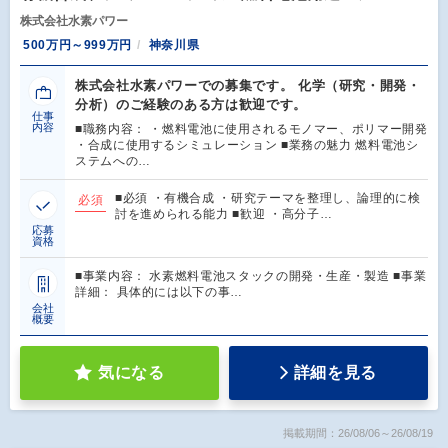
株式会社水素パワー
500万円～999万円
神奈川県
株式会社水素パワーでの募集です。 化学（研究・開発・
分析）のご経験のある方は歓迎です。
仕事
内容
■職務内容： ・燃料電池に使用されるモノマー、ポリマー開発
・合成に使用するシミュレーション ■業務の魅力 燃料電池シ
ステムへの…
■必須 ・有機合成 ・研究テーマを整理し、論理的に検
必須
討を進められる能力 ■歓迎 ・高分子…
応募
資格
■事業内容： 水素燃料電池スタックの開発・生産・製造 ■事業
詳細： 具体的には以下の事…
会社
概要
気になる
詳細を見る
掲載期間：26/08/06～26/08/19