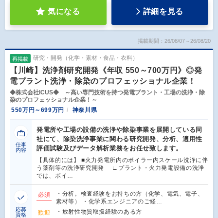
気になる
詳細を見る
掲載期間：26/08/07～26/08/20
研究・開発（化学・素材・食品・衣料）
再掲載
【川崎】洗浄剤研究開発《年収 550～700万円》◎発
電プラント洗浄・除染のプロフェッショナル企業！
◆株式会社ICUS◆ ～高い専門技術を持つ発電プラント・工場の洗浄・除
染のプロフェッショナル企業！～
550万円～699万円
神奈川県
発電所や工場の設備の洗浄や除染事業を展開している同
社にて、除染洗浄事業に関わる研究開発、分析、適用性
仕事
評価試験及びデータ解析業務をお任せ致します。
内容
【具体的には】 ■火力発電所内のボイラー内スケール洗浄に伴
う薬剤等の洗浄研究開発 ∟プラント・火力発電設備の洗浄
では、ボイ…
・分析。検査経験をお持ちの方（化学、電気、電子、
必須
素材等） ・化学系エンジニアのご経…
応募
・放射性物質取扱経験のある方
歓迎
資格