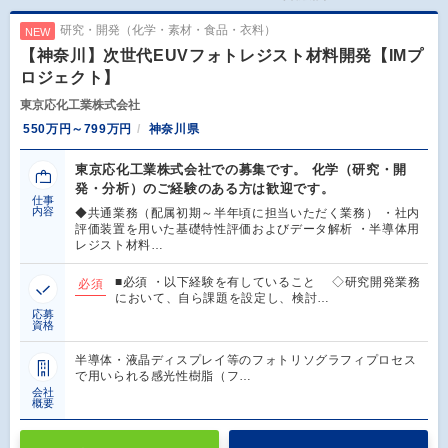
研究・開発（化学・素材・食品・衣料）
NEW
【神奈川】次世代EUVフォトレジスト材料開発【IMプ
ロジェクト】
東京応化工業株式会社
550万円～799万円
神奈川県
東京応化工業株式会社での募集です。 化学（研究・開
発・分析）のご経験のある方は歓迎です。
仕事
内容
◆共通業務（配属初期～半年頃に担当いただく業務） ・社内
評価装置を用いた基礎特性評価およびデータ解析 ・半導体用
レジスト材料…
■必須 ・以下経験を有していること ◇研究開発業務
必須
において、自ら課題を設定し、検討…
応募
資格
半導体・液晶ディスプレイ等のフォトリソグラフィプロセス
で用いられる感光性樹脂（フ…
会社
概要