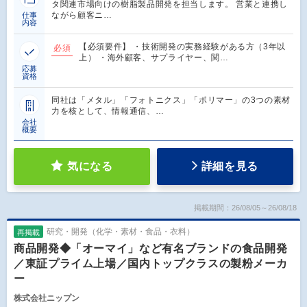
タ関連市場向けの樹脂製品開発を担当します。 営業と連携し
ながら顧客ニ…
仕事
内容
【必須要件】 ・技術開発の実務経験がある方（3年以
必須
上） ・海外顧客、サプライヤー、関…
応募
資格
同社は「メタル」「フォトニクス」「ポリマー」の3つの素材
力を核として、情報通信、…
会社
概要
気になる
詳細を見る
掲載期間：26/08/05～26/08/18
研究・開発（化学・素材・食品・衣料）
再掲載
商品開発◆「オーマイ」など有名ブランドの食品開発
／東証プライム上場／国内トップクラスの製粉メーカ
ー
株式会社ニップン