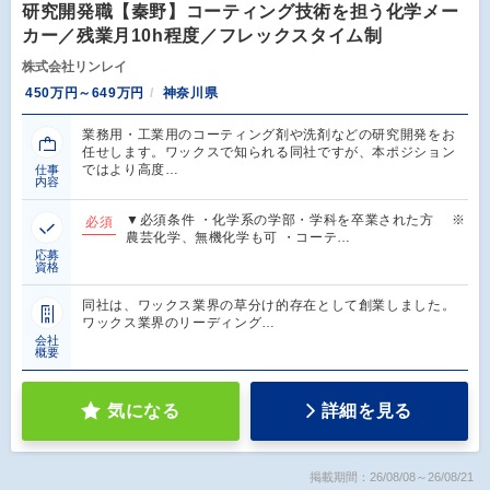
研究開発職【秦野】コーティング技術を担う化学メー
カー／残業月10h程度／フレックスタイム制
株式会社リンレイ
450万円～649万円
神奈川県
業務用・工業用のコーティング剤や洗剤などの研究開発をお
任せします。ワックスで知られる同社ですが、本ポジション
ではより高度…
仕事
内容
▼必須条件 ・化学系の学部・学科を卒業された方 ※
必須
農芸化学、無機化学も可 ・コーテ…
応募
資格
同社は、ワックス業界の草分け的存在として創業しました。
ワックス業界のリーディング…
会社
概要
気になる
詳細を見る
掲載期間：26/08/08～26/08/21