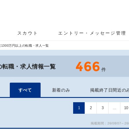
スカウト
エントリー・メッセージ管理
1300万円以上の転職・求人一覧
466
上の転職・求人情報一覧
件
すべて
新着のみ
掲載終了日間近の
1
2
3
…
10
掲載期間：26/08/07～26/