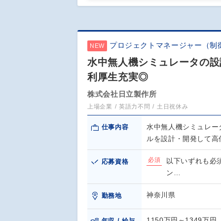
プロジェクトマネージャー（制
NEW
水中無人機シミュレータの設
利厚生充実◎
株式会社日立製作所
上場企業
英語力不問
土日祝休み
水中無人機シミュレー
仕事内容
ルを設計・開発して高
必須
以下いずれも必須
応募資格
ン…
神奈川県
勤務地
1150万円～1349万円