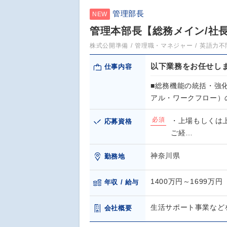
管理部長
NEW
管理本部長【総務メイン/社長
株式公開準備
管理職・マネジャー
英語力不
以下業務をお任せし
仕事内容
■総務機能の統括・強
アル・ワークフロー）
必須
・上場もしくは
応募資格
ご経…
神奈川県
勤務地
1400万円～1699万円
年収 / 給与
生活サポート事業など
会社概要