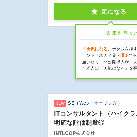
気になる
興味を持っ
『★気になる』
ボタンを押
ェント・求人企業へ
匿名
で
届いたり、非公開求人が、
た求人は『★気になる』を
SE（Web・オープン系）
NEW
ITコンサルタント（ハイク
明確な評価制度◎
INTLOOP株式会社