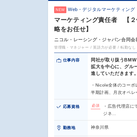
Web・デジタルマーケティング
NEW
マーケティング責任者 【２
略をお任せ】
ニコル・レーシング・ジャパン合同会
管理職・マネジャー
英語力が必要
転勤なし
同社が取り扱うBMW、M
仕事内容
拡大を中心に、グル
進していただきます
・Nicole全体のコ
半期計画、月次オペレ
必須
・広告代理店に
応募資格
ジネ…
神奈川県
勤務地