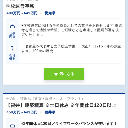
学校運営事務
400万円～649万円
愛知県
■学校運営における事務職員としての業務をお任せします ※選
考を通じて適性や希望、ご経験などを考慮して配属部署を決
仕事
定いたしま…
内容
ー名古屋を代表する女子総合学園 ー 大正4（1915）年の創立
以来、100年の歴史…
会社
概要
気になる
その他、技術系（建築・設備・土木・プラント）
【福井】建築積算 ※土日休み ※年間休日120日以上
450万円～649万円
福井県
◎年間休日120日／ライフワークバランスが整います！