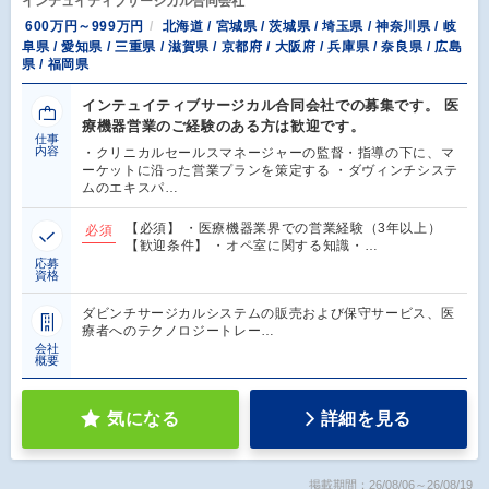
インテュイティブサージカル合同会社
600万円～999万円
北海道 / 宮城県 / 茨城県 / 埼玉県 / 神奈川県 / 岐
阜県 / 愛知県 / 三重県 / 滋賀県 / 京都府 / 大阪府 / 兵庫県 / 奈良県 / 広島
県 / 福岡県
インテュイティブサージカル合同会社での募集です。 医
療機器営業のご経験のある方は歓迎です。
仕事
内容
・クリニカルセールスマネージャーの監督・指導の下に、マ
ーケットに沿った営業プランを策定する ・ダヴィンチシステ
ムのエキスパ…
【必須】 ・医療機器業界での営業経験（3年以上）
必須
【歓迎条件】 ・オペ室に関する知識・…
応募
資格
ダビンチサージカルシステムの販売および保守サービス、医
療者へのテクノロジートレー…
会社
概要
気になる
詳細を見る
掲載期間：26/08/06～26/08/19