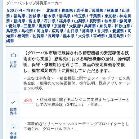
グローバルトップ外資系メーカー
500万円～799万円
北海道 / 青森県 / 岩手県 / 宮城県 / 秋田県 / 山形
県 / 福島県 / 茨城県 / 栃木県 / 群馬県 / 埼玉県 / 千葉県 / 東京都 / 神奈川
県 / 新潟県 / 富山県 / 石川県 / 福井県 / 山梨県 / 長野県 / 岐阜県 / 静岡県
/ 愛知県 / 三重県 / 滋賀県 / 京都府 / 大阪府 / 兵庫県 / 奈良県 / 和歌山県 /
鳥取県 / 島根県 / 岡山県 / 広島県 / 山口県 / 徳島県 / 香川県 / 愛媛県 / 高
知県 / 福岡県 / 佐賀県 / 長崎県 / 熊本県 / 大分県 / 宮崎県 / 鹿児島県 / 沖
縄県
【グローバル市場で展開される精密機器の安定稼働を技
術面から支援】 顧客先における精密機器の据付、操作説
仕事
明、保守・修理対応を通じて、製品の安定稼働を支援
内容
し、顧客満足度向上に貢献していただきます。
＜主な仕事内容＞ ・精密機器に関するフィールドサービス業
務全般 ・顧客先での装置据付、操作説明、既存アプリケーシ
ョンの検収 ・…
・精密機器に関するエンジニア業務またはユーザーと
必須
しての実務経験（3年以上） ・普通…
応募
資格
・革新的なソリューションのリーディングプロバイダーとし
て知られ、グローバルでのト…
会社
概要