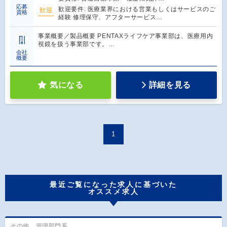
応募
歓迎要件: 医療業界における営業もしくはサービスのご
歓迎
資格
経験 修理保守、アフターサービス…
事業概要／製品概要 PENTAXライフケア事業部は、医療用内
視鏡を扱う事業部です。…
会社
概要
気になる
詳細を見る
1
最近ご覧になった求人に基づいた
オススメ求人
その他、管理部門系