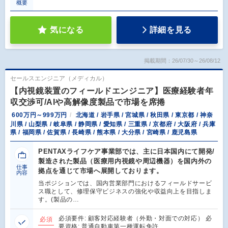
概要
気になる
詳細を見る
掲載期間：26/07/30～26/08/12
セールスエンジニア（メディカル）
【内視鏡装置のフィールドエンジニア】医療経験者年
収交渉可/AIや高解像度製品で市場を席捲
600万円～999万円
北海道 / 岩手県 / 宮城県 / 秋田県 / 東京都 / 神奈
川県 / 山梨県 / 岐阜県 / 静岡県 / 愛知県 / 三重県 / 京都府 / 大阪府 / 兵庫
県 / 福岡県 / 佐賀県 / 長崎県 / 熊本県 / 大分県 / 宮崎県 / 鹿児島県
PENTAXライフケア事業部では、主に日本国内にて開発/
製造された製品（医療用内視鏡や周辺機器）を国内外の
仕事
拠点を通じて市場へ展開しております。
内容
当ポジションでは、国内営業部門におけるフィールドサービ
ス職として、修理保守ビジネスの強化や収益向上を目指しま
す。(製品の…
必須要件: 顧客対応経験者（外勤・対面での対応） 必
必須
要資格: 普通自動車第一種運転免許…