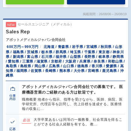
掲載期間：26/08/06～26/08/19
セールスエンジニア（メディカル）
NEW
Sales Rep
アボットメディカルジャパン合同会社
600万円～999万円
北海道 / 青森県 / 岩手県 / 宮城県 / 秋田県 / 山形
県 / 福島県 / 茨城県 / 栃木県 / 群馬県 / 埼玉県 / 千葉県 / 東京都 / 神奈川
県 / 新潟県 / 富山県 / 石川県 / 福井県 / 山梨県 / 長野県 / 岐阜県 / 静岡県
/ 愛知県 / 三重県 / 滋賀県 / 京都府 / 大阪府 / 兵庫県 / 奈良県 / 和歌山県 /
鳥取県 / 島根県 / 岡山県 / 広島県 / 山口県 / 徳島県 / 香川県 / 愛媛県 / 高
知県 / 福岡県 / 佐賀県 / 長崎県 / 熊本県 / 大分県 / 宮崎県 / 鹿児島県 / 沖
縄県
アボットメディカルジャパン合同会社での募集です。 医
療機器営業のご経験のある方は歓迎です。
仕事
内容
職務概要:他者から指示、指導を受けながら、医師、病院、医
学研究所、代理店等を訪問し、売上目標を達成する。医療情
報の収集に…
大学卒業あるいは同等の一般教養、社会常識を得るこ
必須
とができる社会人経験を有する。 教…
応募