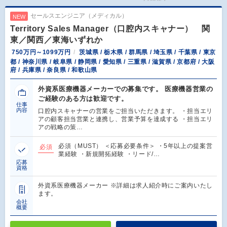
セールスエンジニア（メディカル）
NEW
Territory Sales Manager（口腔内スキャナー） 関
東／関西／東海いずれか
750万円～1099万円
茨城県 / 栃木県 / 群馬県 / 埼玉県 / 千葉県 / 東京
都 / 神奈川県 / 岐阜県 / 静岡県 / 愛知県 / 三重県 / 滋賀県 / 京都府 / 大阪
府 / 兵庫県 / 奈良県 / 和歌山県
外資系医療機器メーカーでの募集です。 医療機器営業の
ご経験のある方は歓迎です。
仕事
内容
口腔内スキャナーの営業をご担当いただきます。 ・担当エリ
アの顧客担当営業と連携し、営業予算を達成する ・担当エリ
アの戦略の策…
必須（MUST） ＜応募必要条件＞ ・5年以上の提案営
必須
業経験 ・新規開拓経験 ・リード/…
応募
資格
外資系医療機器メーカー ※詳細は求人紹介時にご案内いたし
ます。
会社
概要