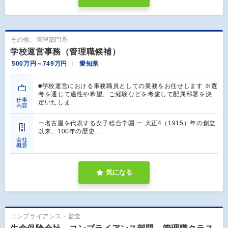
その他、管理部門系
学校運営事務（管理職候補）
500万円～749万円
愛知県
■学校運営における事務職員としての業務をお任せします ※選
考を通じて適性や希望、ご経験などを考慮して配属部署を決
仕事
定いたしま…
内容
ー名古屋を代表する女子総合学園 ー 大正4（1915）年の創立
以来、100年の歴史…
会社
概要
気になる
コンプライアンス・監査