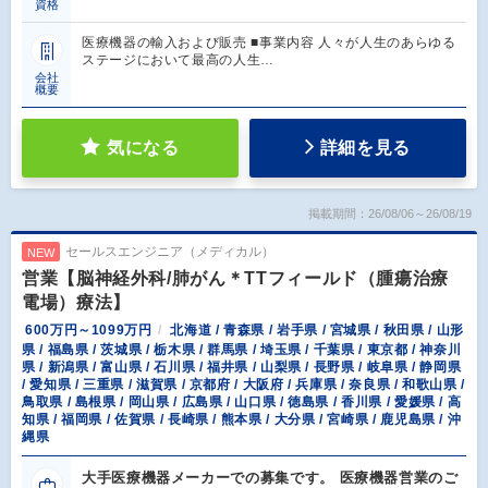
資格
医療機器の輸入および販売 ■事業内容 人々が人生のあらゆる
ステージにおいて最高の人生…
会社
概要
気になる
詳細を見る
掲載期間：26/08/06～26/08/19
セールスエンジニア（メディカル）
NEW
営業【脳神経外科/肺がん＊TTフィールド（腫瘍治療
電場）療法】
600万円～1099万円
北海道 / 青森県 / 岩手県 / 宮城県 / 秋田県 / 山形
県 / 福島県 / 茨城県 / 栃木県 / 群馬県 / 埼玉県 / 千葉県 / 東京都 / 神奈川
県 / 新潟県 / 富山県 / 石川県 / 福井県 / 山梨県 / 長野県 / 岐阜県 / 静岡県
/ 愛知県 / 三重県 / 滋賀県 / 京都府 / 大阪府 / 兵庫県 / 奈良県 / 和歌山県 /
鳥取県 / 島根県 / 岡山県 / 広島県 / 山口県 / 徳島県 / 香川県 / 愛媛県 / 高
知県 / 福岡県 / 佐賀県 / 長崎県 / 熊本県 / 大分県 / 宮崎県 / 鹿児島県 / 沖
縄県
大手医療機器メーカーでの募集です。 医療機器営業のご