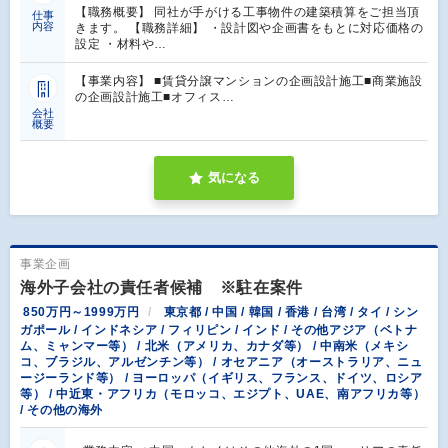
【職務概要】 同社が手がける工事物件の建築積算をご担当頂
仕事
内容
きます。 【職務詳細】 ・設計図や企画書をもとに対応価格の
設定 ・材料や…
【事業内容】 ■賃貸分譲マンションの企画設計施工■商業施設
の企画設計施工■オフィス…
会社
概要
気になる
事業企画
海外子会社の責任者候補 ※駐在案件
850万円～1999万円
東京都 / 中国 / 韓国 / 香港 / 台湾 / タイ / シン
ガポール / インドネシア / フィリピン / インド / その他アジア（ベトナ
ム、ミャンマー等） / 北米（アメリカ、カナダ等） / 中南米（メキシ
コ、ブラジル、アルゼンチン等） / オセアニア（オーストラリア、ニュ
ージーランド等） / ヨーロッパ（イギリス、フランス、ドイツ、ロシア
等） / 中近東・アフリカ（モロッコ、エジプト、UAE、南アフリカ等）
/ その他の海外