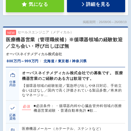
気になる
詳細を見る
掲載期間：26/08/06～26/08/19
セールスエンジニア（メディカル）
NEW
医療機器営業（管理職候補）※循環器領域の経験歓迎
／立ち会い・呼び出しほぼ無
オーバスネイチメディカル株式会社
800万円～999万円
北海道 / 東京都 / 神奈川県
オーバスネイチメディカル株式会社での募集です。 医療
機器営業のご経験のある方は歓迎です。
仕事
内容
【循環器領域の経験歓迎／緊急呼び出しや休日対応、手術立
会いほぼなし／国内で高く評価されている製品多数／将来的
なマネージャ…
■必須条件： ・循環器内科や心臓血管外科領域の医療
必須
機器営業経験 ・普通自動車免許 ■歓…
応募
資格
医療機器メーカー（カテーテル、ステントなど）