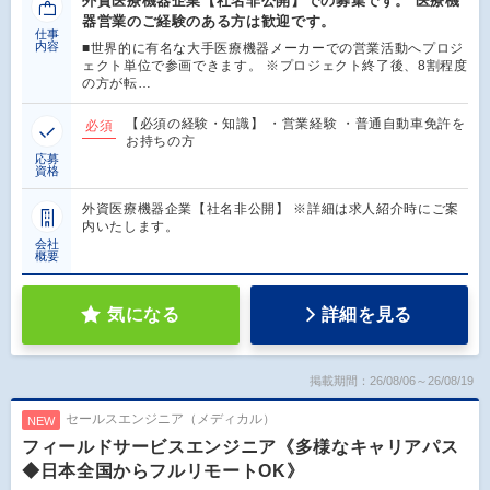
外資医療機器企業【社名非公開】での募集です。 医療機
器営業のご経験のある方は歓迎です。
仕事
内容
■世界的に有名な大手医療機器メーカーでの営業活動へプロジ
ェクト単位で参画できます。 ※プロジェクト終了後、8割程度
の方が転…
【必須の経験・知識】 ・営業経験 ・普通自動車免許を
必須
お持ちの方
応募
資格
外資医療機器企業【社名非公開】 ※詳細は求人紹介時にご案
内いたします。
会社
概要
気になる
詳細を見る
掲載期間：26/08/06～26/08/19
セールスエンジニア（メディカル）
NEW
フィールドサービスエンジニア《多様なキャリアパス
◆日本全国からフルリモートOK》