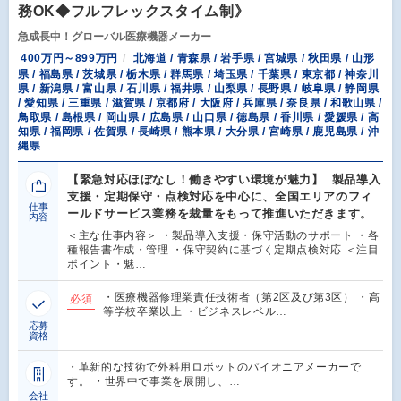
務OK◆フルフレックスタイム制》
急成長中！グローバル医療機器メーカー
400万円～899万円
北海道 / 青森県 / 岩手県 / 宮城県 / 秋田県 / 山形
県 / 福島県 / 茨城県 / 栃木県 / 群馬県 / 埼玉県 / 千葉県 / 東京都 / 神奈川
県 / 新潟県 / 富山県 / 石川県 / 福井県 / 山梨県 / 長野県 / 岐阜県 / 静岡県
/ 愛知県 / 三重県 / 滋賀県 / 京都府 / 大阪府 / 兵庫県 / 奈良県 / 和歌山県 /
鳥取県 / 島根県 / 岡山県 / 広島県 / 山口県 / 徳島県 / 香川県 / 愛媛県 / 高
知県 / 福岡県 / 佐賀県 / 長崎県 / 熊本県 / 大分県 / 宮崎県 / 鹿児島県 / 沖
縄県
【緊急対応ほぼなし！働きやすい環境が魅力】 製品導入
支援・定期保守・点検対応を中心に、全国エリアのフィ
仕事
ールドサービス業務を裁量をもって推進いただきます。
内容
＜主な仕事内容＞ ・製品導入支援・保守活動のサポート ・各
種報告書作成・管理 ・保守契約に基づく定期点検対応 ＜注目
ポイント・魅…
・医療機器修理業責任技術者（第2区及び第3区） ・高
必須
等学校卒業以上 ・ビジネスレベル…
応募
資格
・革新的な技術で外科用ロボットのパイオニアメーカーで
す。 ・世界中で事業を展開し、…
会社