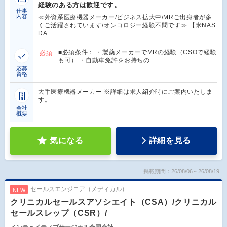
経験のある方は歓迎です。
仕事
内容
≪外資系医療機器メーカー/ビジネス拡大中/MRご出身者が多
くご活躍されています/オンコロジー経験不問です≫ 【米NAS
DA…
■必須条件： ・製薬メーカーでMRの経験（CSOで経験
必須
も可） ・自動車免許をお持ちの…
応募
資格
大手医療機器メーカー ※詳細は求人紹介時にご案内いたしま
す。
会社
概要
気になる
詳細を見る
掲載期間：26/08/06～26/08/19
セールスエンジニア（メディカル）
NEW
クリニカルセールスアソシエイト（CSA）/クリニカル
セールスレップ（CSR）/