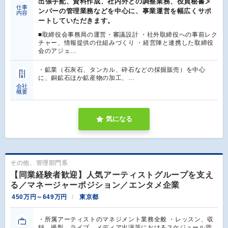
出張手配、資料作成、社内外との調整業務、役員秘書メ
仕事
ンバーの管理業務などを中心に、事業運営を幅広くサポ
内容
ートしていただきます。
■取締役会事務局の運営・審議設計 ・社外取締役への事前レク
チャー、情報提供の仕組みづくり ・経営陣と連携した取締役
会のアジェ…
・鉱業（石灰石、タンカル、砕石などの採掘販売）を中心
に、銅鉱石ほか鉱産物の加工、…
会社
概要
気になる
その他、管理部門系
【同業経験者歓迎】人気アーティストグループを支え
る／マネージャーポジション／エンタメ企業
450万円～649万円
東京都
・所属アーティストのマネジメント業務全般 ・レッスン、収
録、撮影、ライブ、メディア出演等におけるスケジュール管