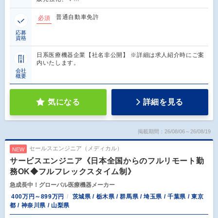
普通自動車免許
必須
応募
資格
日系医療機器企業【社名非公開】 ※詳細は求人紹介時にご案
内いたします。
会社
概要
気になる
詳細を見る
掲載期間：26/08/06～26/08/19
セールスエンジニア（メディカル）
NEW
サービスエンジニア《日本全国からのフルリモート勤
務OK◆フルフレックスタイム制》
急成長中！グローバル医療機器メーカー
400万円～899万円
茨城県 / 栃木県 / 群馬県 / 埼玉県 / 千葉県 / 東京
都 / 神奈川県 / 山梨県