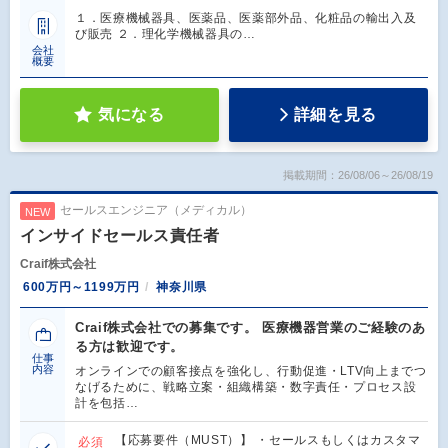
１．医療機械器具、医薬品、医薬部外品、化粧品の輸出入及
び販売 ２．理化学機械器具の…
会社
概要
気になる
詳細を見る
掲載期間：26/08/06～26/08/19
セールスエンジニア（メディカル）
NEW
インサイドセールス責任者
Craif株式会社
600万円～1199万円
神奈川県
Craif株式会社での募集です。 医療機器営業のご経験のあ
る方は歓迎です。
仕事
内容
オンラインでの顧客接点を強化し、行動促進・LTV向上までつ
なげるために、戦略立案・組織構築・数字責任・プロセス設
計を包括…
【応募要件（MUST）】 ・セールスもしくはカスタマ
必須