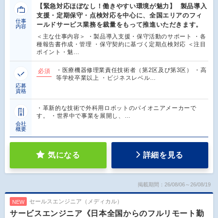
【緊急対応ほぼなし！働きやすい環境が魅力】 製品導入
支援・定期保守・点検対応を中心に、全国エリアのフィ
仕事
ールドサービス業務を裁量をもって推進いただきます。
内容
＜主な仕事内容＞ ・製品導入支援・保守活動のサポート ・各
種報告書作成・管理 ・保守契約に基づく定期点検対応 ＜注目
ポイント・魅…
・医療機器修理業責任技術者（第2区及び第3区） ・高
必須
等学校卒業以上 ・ビジネスレベル…
応募
資格
・革新的な技術で外科用ロボットのパイオニアメーカーで
す。 ・世界中で事業を展開し、…
会社
概要
気になる
詳細を見る
掲載期間：26/08/06～26/08/19
セールスエンジニア（メディカル）
NEW
サービスエンジニア《日本全国からのフルリモート勤