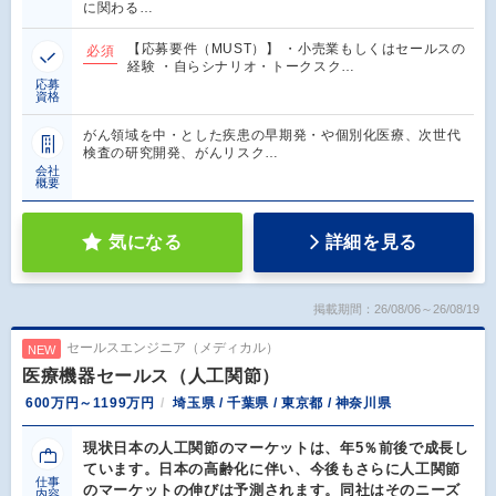
に関わる…
【応募要件（MUST）】 ・小売業もしくはセールスの
必須
経験 ・自らシナリオ・トークスク…
応募
資格
がん領域を中・とした疾患の早期発・や個別化医療、次世代
検査の研究開発、がんリスク…
会社
概要
気になる
詳細を見る
掲載期間：26/08/06～26/08/19
セールスエンジニア（メディカル）
NEW
医療機器セールス（人工関節）
600万円～1199万円
埼玉県 / 千葉県 / 東京都 / 神奈川県
現状日本の人工関節のマーケットは、年5％前後で成長し
ています。日本の高齢化に伴い、今後もさらに人工関節
仕事
のマーケットの伸びは予測されます。同社はそのニーズ
内容