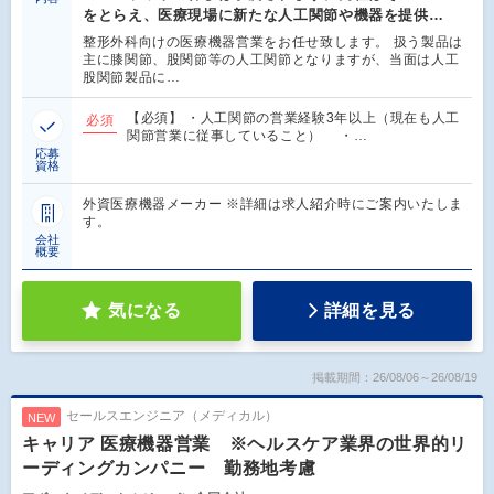
をとらえ、医療現場に新たな人工関節や機器を提供…
整形外科向けの医療機器営業をお任せ致します。 扱う製品は
主に膝関節、股関節等の人工関節となりますが、当面は人工
股関節製品に…
【必須】 ・人工関節の営業経験3年以上（現在も人工
必須
関節営業に従事していること） ・…
応募
資格
外資医療機器メーカー ※詳細は求人紹介時にご案内いたしま
す。
会社
概要
気になる
詳細を見る
掲載期間：26/08/06～26/08/19
セールスエンジニア（メディカル）
NEW
キャリア 医療機器営業 ※ヘルスケア業界の世界的リ
ーディングカンパニー 勤務地考慮