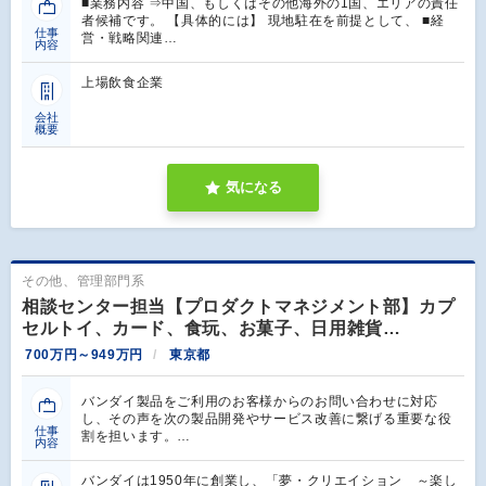
■業務内容 ⇒中国、もしくはその他海外の1国、エリアの責任
者候補です。 【具体的には】 現地駐在を前提として、 ■経
仕事
営・戦略関連…
内容
上場飲食企業
会社
概要
気になる
その他、管理部門系
相談センター担当【プロダクトマネジメント部】カプ
セルトイ、カード、食玩、お菓子、日用雑貨…
700万円～949万円
東京都
バンダイ製品をご利用のお客様からのお問い合わせに対応
し、その声を次の製品開発やサービス改善に繋げる重要な役
仕事
割を担います。…
内容
バンダイは1950年に創業し、「夢・クリエイション ～楽し