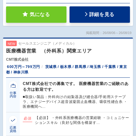
気になる
詳細を見る
掲載期間：26/08/06～26/08/19
セールスエンジニア（メディカル）
NEW
医療機器営業 （外科系）関東エリア
CMT株式会社
600万円～799万円
茨城県 / 栃木県 / 群馬県 / 埼玉県 / 千葉県 / 東京
都 / 神奈川県
CMT株式会社での募集です。 医療機器営業のご経験のあ
る方は歓迎です。
仕事
内容
■取扱い製品：外科向けの結紮器及び縫合器/手術用ステープ
ラ、エナジーデバイス超音波凝固止血機器、吸収性縫合糸 ・
医療機関へ…
【必須】 ・外科系医療機器の営業経験 ・コミュニケー
必須
ションスキル（良好な関係を構築す…
応募
資格