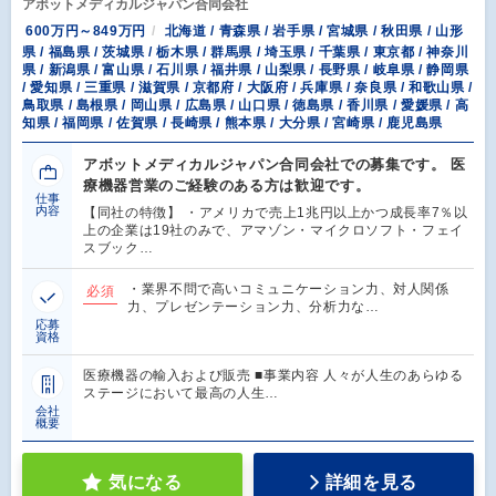
アボットメディカルジャパン合同会社
600万円～849万円
北海道 / 青森県 / 岩手県 / 宮城県 / 秋田県 / 山形
県 / 福島県 / 茨城県 / 栃木県 / 群馬県 / 埼玉県 / 千葉県 / 東京都 / 神奈川
県 / 新潟県 / 富山県 / 石川県 / 福井県 / 山梨県 / 長野県 / 岐阜県 / 静岡県
/ 愛知県 / 三重県 / 滋賀県 / 京都府 / 大阪府 / 兵庫県 / 奈良県 / 和歌山県 /
鳥取県 / 島根県 / 岡山県 / 広島県 / 山口県 / 徳島県 / 香川県 / 愛媛県 / 高
知県 / 福岡県 / 佐賀県 / 長崎県 / 熊本県 / 大分県 / 宮崎県 / 鹿児島県
アボットメディカルジャパン合同会社での募集です。 医
療機器営業のご経験のある方は歓迎です。
仕事
内容
【同社の特徴】 ・アメリカで売上1兆円以上かつ成長率7％以
上の企業は19社のみで、アマゾン・マイクロソフト・フェイ
スブック…
・業界不問で高いコミュニケーション力、対人関係
必須
力、プレゼンテーション力、分析力な…
応募
資格
医療機器の輸入および販売 ■事業内容 人々が人生のあらゆる
ステージにおいて最高の人生…
会社
概要
気になる
詳細を見る