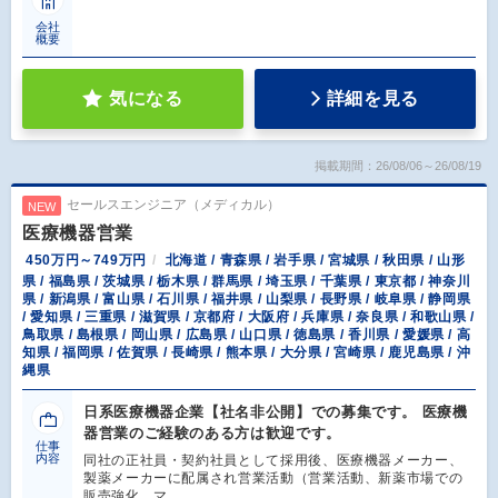
会社
概要
気になる
詳細を見る
掲載期間：26/08/06～26/08/19
セールスエンジニア（メディカル）
NEW
医療機器営業
450万円～749万円
北海道 / 青森県 / 岩手県 / 宮城県 / 秋田県 / 山形
県 / 福島県 / 茨城県 / 栃木県 / 群馬県 / 埼玉県 / 千葉県 / 東京都 / 神奈川
県 / 新潟県 / 富山県 / 石川県 / 福井県 / 山梨県 / 長野県 / 岐阜県 / 静岡県
/ 愛知県 / 三重県 / 滋賀県 / 京都府 / 大阪府 / 兵庫県 / 奈良県 / 和歌山県 /
鳥取県 / 島根県 / 岡山県 / 広島県 / 山口県 / 徳島県 / 香川県 / 愛媛県 / 高
知県 / 福岡県 / 佐賀県 / 長崎県 / 熊本県 / 大分県 / 宮崎県 / 鹿児島県 / 沖
縄県
日系医療機器企業【社名非公開】での募集です。 医療機
器営業のご経験のある方は歓迎です。
仕事
内容
同社の正社員・契約社員として採用後、医療機器メーカー、
製薬メーカーに配属され営業活動（営業活動、新薬市場での
販売強化、マ…