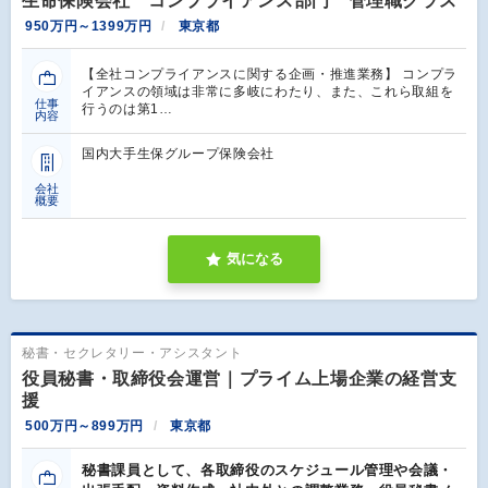
生命保険会社 コンプライアンス部門 管理職クラス
950万円～1399万円
東京都
【全社コンプライアンスに関する企画・推進業務】 コンプラ
イアンスの領域は非常に多岐にわたり、また、これら取組を
仕事
行うのは第1…
内容
国内大手生保グループ保険会社
会社
概要
気になる
秘書・セクレタリー・アシスタント
役員秘書・取締役会運営｜プライム上場企業の経営支
援
500万円～899万円
東京都
秘書課員として、各取締役のスケジュール管理や会議・