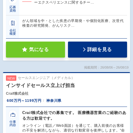
ーエクスペリエンスに関するチー…
応募
資格
がん領域を中・とした疾患の早期発・や個別化医療、次世代
検査の研究開発、がんリスク…
会社
概要
気になる
詳細を見る
掲載期間：26/08/06～26/08/19
セールスエンジニア（メディカル）
NEW
インサイドセールス立上げ担当
Craif株式会社
600万円～1199万円
神奈川県
Craif株式会社での募集です。 医療機器営業のご経験のあ
る方は歓迎です。
仕事
内容
オンライン（電話／Web面談）を通じて、購入前後のお客様
の不安を解消しながら、適切な行動変容を後押しします。“命