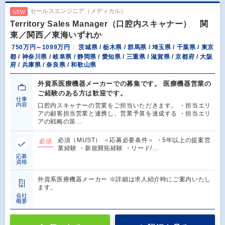
セールスエンジニア（メディカル）
NEW
Territory Sales Manager（口腔内スキャナー） 関
東／関西／東海いずれか
750万円～1099万円
茨城県 / 栃木県 / 群馬県 / 埼玉県 / 千葉県 / 東京
都 / 神奈川県 / 岐阜県 / 静岡県 / 愛知県 / 三重県 / 滋賀県 / 京都府 / 大阪
府 / 兵庫県 / 奈良県 / 和歌山県
外資系医療機器メーカーでの募集です。 医療機器営業の
ご経験のある方は歓迎です。
仕事
内容
口腔内スキャナーの営業をご担当いただきます。 ・担当エリ
アの顧客担当営業と連携し、営業予算を達成する ・担当エリ
アの戦略の策…
必須（MUST） ＜応募必要条件＞ ・5年以上の提案営
必須
業経験 ・新規開拓経験 ・リード/…
応募
資格
外資系医療機器メーカー ※詳細は求人紹介時にご案内いたし
ます。
会社
概要