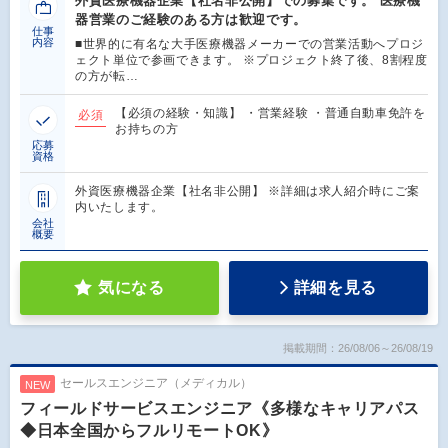
外資医療機器企業【社名非公開】での募集です。 医療機
器営業のご経験のある方は歓迎です。
仕事
内容
■世界的に有名な大手医療機器メーカーでの営業活動へプロジ
ェクト単位で参画できます。 ※プロジェクト終了後、8割程度
の方が転…
【必須の経験・知識】 ・営業経験 ・普通自動車免許を
必須
お持ちの方
応募
資格
外資医療機器企業【社名非公開】 ※詳細は求人紹介時にご案
内いたします。
会社
概要
気になる
詳細を見る
掲載期間：26/08/06～26/08/19
セールスエンジニア（メディカル）
NEW
フィールドサービスエンジニア《多様なキャリアパス
◆日本全国からフルリモートOK》