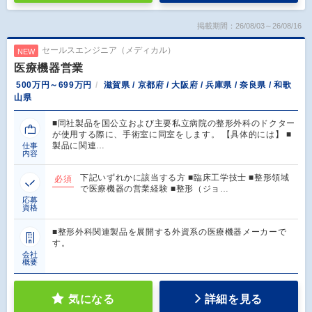
掲載期間：26/08/03～26/08/16
セールスエンジニア（メディカル）
NEW
医療機器営業
500万円～699万円
滋賀県 / 京都府 / 大阪府 / 兵庫県 / 奈良県 / 和歌
山県
■同社製品を国公立および主要私立病院の整形外科のドクター
が使用する際に、手術室に同室をします。 【具体的には】 ■
製品に関連…
仕事
内容
下記いずれかに該当する方 ■臨床工学技士 ■整形領域
必須
で医療機器の営業経験 ■整形（ジョ…
応募
資格
■整形外科関連製品を展開する外資系の医療機器メーカーで
す。
会社
概要
気になる
詳細を見る