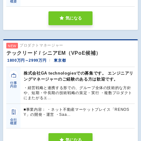
概要
気になる
プロダクトマネージャー
NEW
テックリード / シニアEM（VPoE候補）
1800万円～2999万円
東京都
株式会社GA technologiesでの募集です。 エンジニアリ
ングマネージャーのご経験のある方は歓迎です。
仕事
内容
・経営戦略と連携する形での、グループ全体の技術的な方針
や、短期・中長期の技術戦略の策定・実行 ・複数プロダクト
にまたがるエ…
■事業内容： ・ネット不動産マーケットプレイス「RENOS
Y」の開発・運営 ・Saa…
会社
概要
気になる