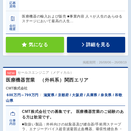
応募
資格
医療機器の輸入および販売 ■事業内容 人々が人生のあらゆる
ステージにおいて最高の人生…
会社
概要
気になる
詳細を見る
掲載期間：26/08/06～26/08/19
セールスエンジニア（メディカル）
NEW
医療機器営業 （外科系）関西エリア
CMT株式会社
600万円～799万円
滋賀県 / 京都府 / 大阪府 / 兵庫県 / 奈良県 / 和歌
山県
CMT株式会社での募集です。 医療機器営業のご経験のあ
る方は歓迎です。
仕事
内容
■取扱い製品：外科向けの結紮器及び縫合器/手術用ステープ
ラ、エナジーデバイス超音波凝固止血機器、吸収性縫合糸 ・