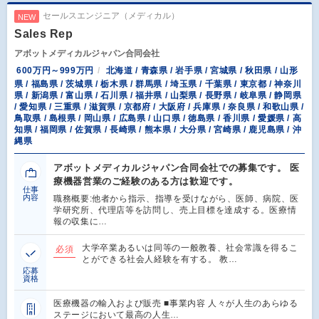
セールスエンジニア（メディカル）
NEW
Sales Rep
アボットメディカルジャパン合同会社
600万円～999万円
北海道 / 青森県 / 岩手県 / 宮城県 / 秋田県 / 山形
県 / 福島県 / 茨城県 / 栃木県 / 群馬県 / 埼玉県 / 千葉県 / 東京都 / 神奈川
県 / 新潟県 / 富山県 / 石川県 / 福井県 / 山梨県 / 長野県 / 岐阜県 / 静岡県
/ 愛知県 / 三重県 / 滋賀県 / 京都府 / 大阪府 / 兵庫県 / 奈良県 / 和歌山県 /
鳥取県 / 島根県 / 岡山県 / 広島県 / 山口県 / 徳島県 / 香川県 / 愛媛県 / 高
知県 / 福岡県 / 佐賀県 / 長崎県 / 熊本県 / 大分県 / 宮崎県 / 鹿児島県 / 沖
縄県
アボットメディカルジャパン合同会社での募集です。 医
療機器営業のご経験のある方は歓迎です。
仕事
内容
職務概要:他者から指示、指導を受けながら、医師、病院、医
学研究所、代理店等を訪問し、売上目標を達成する。医療情
報の収集に…
大学卒業あるいは同等の一般教養、社会常識を得るこ
必須
とができる社会人経験を有する。 教…
応募
資格
医療機器の輸入および販売 ■事業内容 人々が人生のあらゆる
ステージにおいて最高の人生…