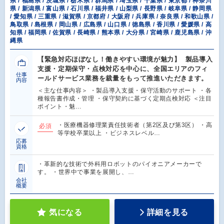
県 / 福島県 / 茨城県 / 栃木県 / 群馬県 / 埼玉県 / 千葉県 / 東京都 / 神奈川
県 / 新潟県 / 富山県 / 石川県 / 福井県 / 山梨県 / 長野県 / 岐阜県 / 静岡県
/ 愛知県 / 三重県 / 滋賀県 / 京都府 / 大阪府 / 兵庫県 / 奈良県 / 和歌山県 /
鳥取県 / 島根県 / 岡山県 / 広島県 / 山口県 / 徳島県 / 香川県 / 愛媛県 / 高
知県 / 福岡県 / 佐賀県 / 長崎県 / 熊本県 / 大分県 / 宮崎県 / 鹿児島県 / 沖
縄県
【緊急対応ほぼなし！働きやすい環境が魅力】 製品導入
支援・定期保守・点検対応を中心に、全国エリアのフィ
仕事
ールドサービス業務を裁量をもって推進いただきます。
内容
＜主な仕事内容＞ ・製品導入支援・保守活動のサポート ・各
種報告書作成・管理 ・保守契約に基づく定期点検対応 ＜注目
ポイント・魅…
・医療機器修理業責任技術者（第2区及び第3区） ・高
必須
等学校卒業以上 ・ビジネスレベル…
応募
資格
・革新的な技術で外科用ロボットのパイオニアメーカーで
す。 ・世界中で事業を展開し、…
会社
概要
気になる
詳細を見る