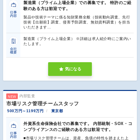
製造業（プライム上場企業）での募集です。 特許のご経
験のある方は歓迎です。
仕事
内容
製品や技術テーマに係る知財業務全般（技術動向調査、先行
技術【出願前】調査、侵害予防調査、無効資料調査）を担当
いただきます…
製造業（プライム上場企業） ※詳細は求人紹介時にご案内い
たします。
会社
概要
気になる
内部監査
NEW
市場リスク管理チームスタッフ
500万円～1199万円
東京都
外資系生命保険会社での募集です。 内部統制・SOX・コ
ンプライアンスのご経験のある方は歓迎です。
仕事
内容
■市場リスク管理チームは、資産、負債の特性を踏まえた上