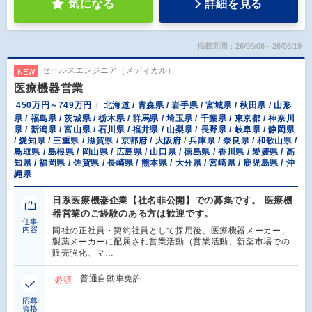
気になる
詳細を見る
掲載期間：26/08/06～26/08/19
セールスエンジニア（メディカル）
NEW
医療機器営業
450万円～749万円
北海道 / 青森県 / 岩手県 / 宮城県 / 秋田県 / 山形
県 / 福島県 / 茨城県 / 栃木県 / 群馬県 / 埼玉県 / 千葉県 / 東京都 / 神奈川
県 / 新潟県 / 富山県 / 石川県 / 福井県 / 山梨県 / 長野県 / 岐阜県 / 静岡県
/ 愛知県 / 三重県 / 滋賀県 / 京都府 / 大阪府 / 兵庫県 / 奈良県 / 和歌山県 /
鳥取県 / 島根県 / 岡山県 / 広島県 / 山口県 / 徳島県 / 香川県 / 愛媛県 / 高
知県 / 福岡県 / 佐賀県 / 長崎県 / 熊本県 / 大分県 / 宮崎県 / 鹿児島県 / 沖
縄県
日系医療機器企業【社名非公開】での募集です。 医療機
器営業のご経験のある方は歓迎です。
仕事
内容
同社の正社員・契約社員として採用後、医療機器メーカー、
製薬メーカーに配属され営業活動（営業活動、新薬市場での
販売強化、マ…
普通自動車免許
必須
応募
資格