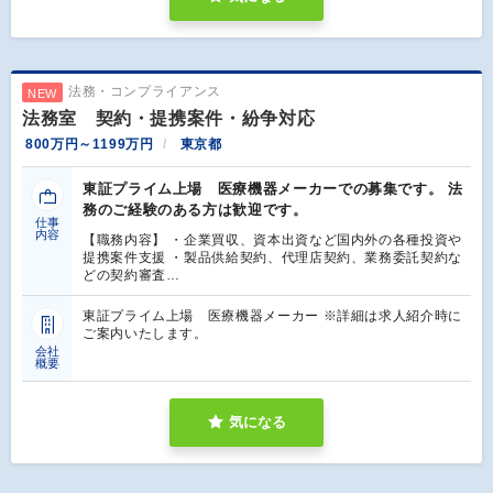
法務・コンプライアンス
NEW
法務室 契約・提携案件・紛争対応
800万円～1199万円
東京都
東証プライム上場 医療機器メーカーでの募集です。 法
務のご経験のある方は歓迎です。
仕事
内容
【職務内容】 ・企業買収、資本出資など国内外の各種投資や
提携案件支援 ・製品供給契約、代理店契約、業務委託契約な
どの契約審査…
東証プライム上場 医療機器メーカー ※詳細は求人紹介時に
ご案内いたします。
会社
概要
気になる