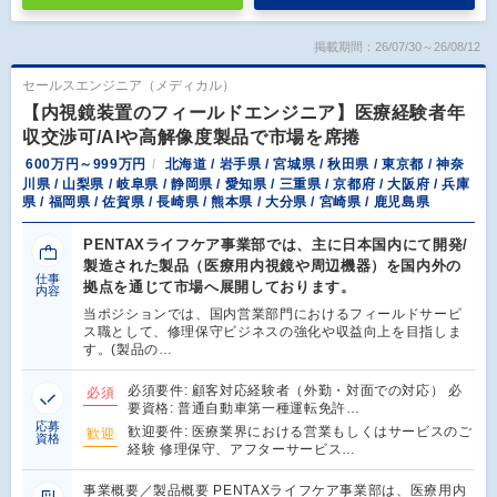
掲載期間：26/07/30～26/08/12
セールスエンジニア（メディカル）
【内視鏡装置のフィールドエンジニア】医療経験者年
収交渉可/AIや高解像度製品で市場を席捲
600万円～999万円
北海道 / 岩手県 / 宮城県 / 秋田県 / 東京都 / 神奈
川県 / 山梨県 / 岐阜県 / 静岡県 / 愛知県 / 三重県 / 京都府 / 大阪府 / 兵庫
県 / 福岡県 / 佐賀県 / 長崎県 / 熊本県 / 大分県 / 宮崎県 / 鹿児島県
PENTAXライフケア事業部では、主に日本国内にて開発/
製造された製品（医療用内視鏡や周辺機器）を国内外の
仕事
拠点を通じて市場へ展開しております。
内容
当ポジションでは、国内営業部門におけるフィールドサービ
ス職として、修理保守ビジネスの強化や収益向上を目指しま
す。(製品の…
必須要件: 顧客対応経験者（外勤・対面での対応） 必
必須
要資格: 普通自動車第一種運転免許…
応募
歓迎要件: 医療業界における営業もしくはサービスのご
歓迎
資格
経験 修理保守、アフターサービス…
事業概要／製品概要 PENTAXライフケア事業部は、医療用内