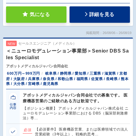
気になる
詳細を見る
掲載期間：26/08/06～26/08/19
セールスエンジニア（メディカル）
NEW
＜ニューロモデュレーション事業部＞Senior DBS Sa
les Specialist
アボットメディカルジャパン合同会社
600万円～999万円
岐阜県 / 静岡県 / 愛知県 / 三重県 / 滋賀県 / 京都
府 / 大阪府 / 兵庫県 / 奈良県 / 和歌山県 / 福岡県 / 佐賀県 / 長崎県 / 熊本
県 / 大分県 / 宮崎県 / 鹿児島県
アボットメディカルジャパン合同会社での募集です。 医
療機器営業のご経験のある方は歓迎です。
仕事
内容
【ポジション概要】 アボットメディカルジャパン株式会社 ニ
ューロモデュレーション事業部における DBS（脳深部刺激療
法）専…
【必須要件】 医療機器営業、または医療領域での法人
必須
営業経験（3年以上）、戦略的思考…