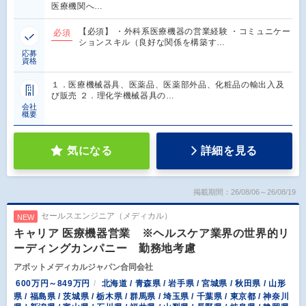
医療機関へ…
【必須】 ・外科系医療機器の営業経験 ・コミュニケー
必須
ションスキル（良好な関係を構築す…
応募
資格
１．医療機械器具、医薬品、医薬部外品、化粧品の輸出入及
び販売 ２．理化学機械器具の…
会社
概要
気になる
詳細を見る
掲載期間：26/08/06～26/08/19
セールスエンジニア（メディカル）
NEW
キャリア 医療機器営業 ※ヘルスケア業界の世界的リ
ーディングカンパニー 勤務地考慮
アボットメディカルジャパン合同会社
600万円～849万円
北海道 / 青森県 / 岩手県 / 宮城県 / 秋田県 / 山形
県 / 福島県 / 茨城県 / 栃木県 / 群馬県 / 埼玉県 / 千葉県 / 東京都 / 神奈川