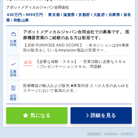
アボットメディカルジャパン合同会社
650万円～9999万円
東京都 / 滋賀県 / 京都府 / 大阪府 / 兵庫県 / 奈良
県 / 和歌山県
アボットメディカルジャパン合同会社での募集です。 医
療機器営業のご経験のある方は歓迎です。
仕事
内容
【JOB PURPOSE AND SCOPE】 ・本ポジションはSH事業
部が販売をしているAmplatzer製品の営業チー…
【必要な経験・スキル】 ・営業活動に必要なスキル
必須
（プレゼンテーションスキル、問題解…
応募
資格
医療機器の輸入および販売 ■事業内容 人々が人生のあらゆる
ステージにおいて最高の人生…
会社
概要
気になる
詳細を見る
掲載期間：26/08/06～26/08/19