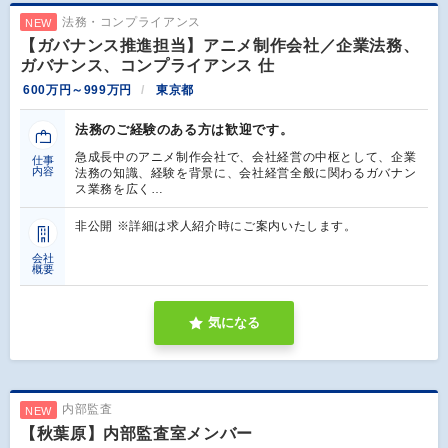
法務・コンプライアンス
NEW
【ガバナンス推進担当】アニメ制作会社／企業法務、
ガバナンス、コンプライアンス 仕
600万円～999万円
東京都
法務のご経験のある方は歓迎です。
急成長中のアニメ制作会社で、会社経営の中枢として、企業
仕事
内容
法務の知識、経験を背景に、会社経営全般に関わるガバナン
ス業務を広く…
非公開 ※詳細は求人紹介時にご案内いたします。
会社
概要
気になる
内部監査
NEW
【秋葉原】内部監査室メンバー