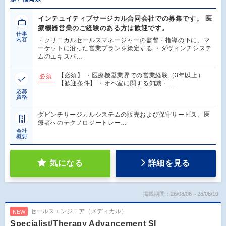
インテュイティブサージカル合同会社での募集です。 医
療機器営業のご経験のある方は歓迎です。
仕事
内容
・クリニカルセールスマネージャーの監督・指導の下に、マ
ーケットに沿った営業プランを策定する ・ダヴィンチシステ
ムのエキスパ…
【必須】 ・医療機器業界での営業経験（3年以上）
必須
【歓迎条件】 ・オペ室に関する知識・…
応募
資格
ダビンチサージカルシステムの販売および保守サービス、医
療者へのテクノロジートレー…
会社
概要
気になる
詳細を見る
掲載期間：26/08/06～26/08/19
セールスエンジニア（メディカル）
NEW
Specialist/Therapy Advancement SI