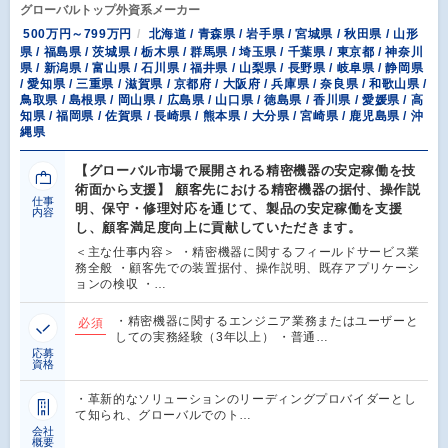
グローバルトップ外資系メーカー
500万円～799万円
北海道 / 青森県 / 岩手県 / 宮城県 / 秋田県 / 山形
県 / 福島県 / 茨城県 / 栃木県 / 群馬県 / 埼玉県 / 千葉県 / 東京都 / 神奈川
県 / 新潟県 / 富山県 / 石川県 / 福井県 / 山梨県 / 長野県 / 岐阜県 / 静岡県
/ 愛知県 / 三重県 / 滋賀県 / 京都府 / 大阪府 / 兵庫県 / 奈良県 / 和歌山県 /
鳥取県 / 島根県 / 岡山県 / 広島県 / 山口県 / 徳島県 / 香川県 / 愛媛県 / 高
知県 / 福岡県 / 佐賀県 / 長崎県 / 熊本県 / 大分県 / 宮崎県 / 鹿児島県 / 沖
縄県
【グローバル市場で展開される精密機器の安定稼働を技
術面から支援】 顧客先における精密機器の据付、操作説
仕事
明、保守・修理対応を通じて、製品の安定稼働を支援
内容
し、顧客満足度向上に貢献していただきます。
＜主な仕事内容＞ ・精密機器に関するフィールドサービス業
務全般 ・顧客先での装置据付、操作説明、既存アプリケーシ
ョンの検収 ・…
・精密機器に関するエンジニア業務またはユーザーと
必須
しての実務経験（3年以上） ・普通…
応募
資格
・革新的なソリューションのリーディングプロバイダーとし
て知られ、グローバルでのト…
会社
概要