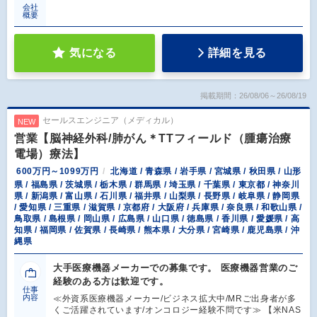
会社
概要
気になる
詳細を見る
掲載期間：26/08/06～26/08/19
セールスエンジニア（メディカル）
NEW
営業【脳神経外科/肺がん＊TTフィールド（腫瘍治療
電場）療法】
600万円～1099万円
北海道 / 青森県 / 岩手県 / 宮城県 / 秋田県 / 山形
県 / 福島県 / 茨城県 / 栃木県 / 群馬県 / 埼玉県 / 千葉県 / 東京都 / 神奈川
県 / 新潟県 / 富山県 / 石川県 / 福井県 / 山梨県 / 長野県 / 岐阜県 / 静岡県
/ 愛知県 / 三重県 / 滋賀県 / 京都府 / 大阪府 / 兵庫県 / 奈良県 / 和歌山県 /
鳥取県 / 島根県 / 岡山県 / 広島県 / 山口県 / 徳島県 / 香川県 / 愛媛県 / 高
知県 / 福岡県 / 佐賀県 / 長崎県 / 熊本県 / 大分県 / 宮崎県 / 鹿児島県 / 沖
縄県
大手医療機器メーカーでの募集です。 医療機器営業のご
経験のある方は歓迎です。
仕事
内容
≪外資系医療機器メーカー/ビジネス拡大中/MRご出身者が多
くご活躍されています/オンコロジー経験不問です≫ 【米NAS