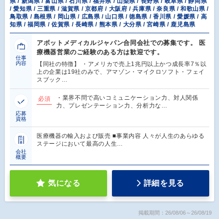
県 / 新潟県 / 富山県 / 石川県 / 福井県 / 山梨県 / 長野県 / 岐阜県 / 静岡県
/ 愛知県 / 三重県 / 滋賀県 / 京都府 / 大阪府 / 兵庫県 / 奈良県 / 和歌山県 /
鳥取県 / 島根県 / 岡山県 / 広島県 / 山口県 / 徳島県 / 香川県 / 愛媛県 / 高
知県 / 福岡県 / 佐賀県 / 長崎県 / 熊本県 / 大分県 / 宮崎県 / 鹿児島県
アボットメディカルジャパン合同会社での募集です。 医
療機器営業のご経験のある方は歓迎です。
仕事
内容
【同社の特徴】 ・アメリカで売上1兆円以上かつ成長率7％以
上の企業は19社のみで、アマゾン・マイクロソフト・フェイ
スブック…
・業界不問で高いコミュニケーション力、対人関係
必須
力、プレゼンテーション力、分析力な…
応募
資格
医療機器の輸入および販売 ■事業内容 人々が人生のあらゆる
ステージにおいて最高の人生…
会社
概要
気になる
詳細を見る
掲載期間：26/08/06～26/08/19