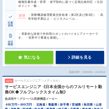
種報告書作成・管理 ・保守契約に基づく定期点検対応 ＜注目
ポイント・魅…
・医療機器修理業責任技術者（第2区及び第3区） ・高
必須
等学校卒業以上 ・ビジネスレベル…
応募
資格
・革新的な技術で外科用ロボットのパイオニアメーカーで
す。 ・世界中で事業を展開し、…
会社
概要
気になる
詳細を見る
掲載期間：26/08/06～26/08/19
セールスエンジニア（メディカル）
NEW
サービスエンジニア《日本全国からのフルリモート勤
務OK◆フルフレックスタイム制》
急成長中！グローバル医療機器メーカー
400万円～899万円
北海道 / 青森県 / 岩手県 / 宮城県 / 秋田県 / 山形