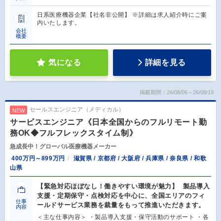
日系医療機器企業【社名非公開】 ※詳細は求人紹介時にご案
内いたします。
会社
概要
気になる
詳細を見る
掲載期間：26/08/06～26/08/19
セールスエンジニア（メディカル）
NEW
サービスエンジニア《日本全国からのフルリモート勤
務OK◆フルフレックスタイム制》
急成長中！グローバル医療機器メーカー
400万円～899万円
滋賀県 / 京都府 / 大阪府 / 兵庫県 / 奈良県 / 和歌
山県
【緊急対応ほぼなし！働きやすい環境が魅力】 製品導入
支援・定期保守・点検対応を中心に、全国エリアのフィ
仕事
ールドサービス業務を裁量をもって推進いただきます。
内容
＜主な仕事内容＞ ・製品導入支援・保守活動のサポート ・各