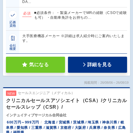
DA…
■必須条件： ・製薬メーカーでMRの経験（CSOで経験
必須
も可） ・自動車免許をお持ちの…
応募
資格
大手医療機器メーカー ※詳細は求人紹介時にご案内いたしま
す。
会社
概要
気になる
詳細を見る
掲載期間：26/08/06～26/08/19
セールスエンジニア（メディカル）
NEW
クリニカルセールスアソシエイト（CSA）/クリニカル
セールスレップ（CSR）/
インテュイティブサージカル合同会社
600万円～999万円
北海道 / 宮城県 / 茨城県 / 埼玉県 / 神奈川県 / 岐
阜県 / 愛知県 / 三重県 / 滋賀県 / 京都府 / 大阪府 / 兵庫県 / 奈良県 / 広島
県 / 福岡県