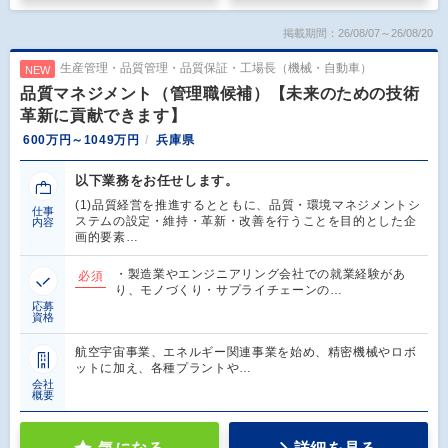
掲載期間：26/08/07～26/08/20
生産管理・品質管理・品質保証・工場長（機械・自動車）
NEW
品質マネジメント（管理職候補）【未来のための技術
革新に貢献できます】
600万円～1049万円
兵庫県
以下業務をお任せします。
(1)品質経営を推進するとともに、品質・環境マネジメントシ
仕事
ステムの設定・維持・革新・改善を行うことを目的とした企
内容
画的要素…
・製造業やエンジニアリング会社での就業経験があ
必須
り、モノづくり・サプライチェーンの…
応募
資格
航空宇宙事業、エネルギー関連事業を始め、精密機械やロボ
ットに加え、各種プラントや…
会社
概要