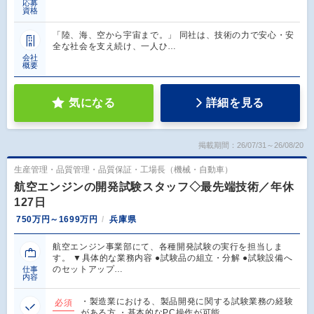
応募
資格
「陸、海、空から宇宙まで。」 同社は、技術の力で安心・安
全な社会を支え続け、一人ひ…
会社
概要
気になる
詳細を見る
掲載期間：26/07/31～26/08/20
生産管理・品質管理・品質保証・工場長（機械・自動車）
航空エンジンの開発試験スタッフ◇最先端技術／年休
127日
750万円～1699万円
兵庫県
航空エンジン事業部にて、各種開発試験の実行を担当しま
す。 ▼具体的な業務内容 ●試験品の組立・分解 ●試験設備へ
のセットアップ…
仕事
内容
・製造業における、製品開発に関する試験業務の経験
必須
がある方 ・基本的なPC操作が可能…