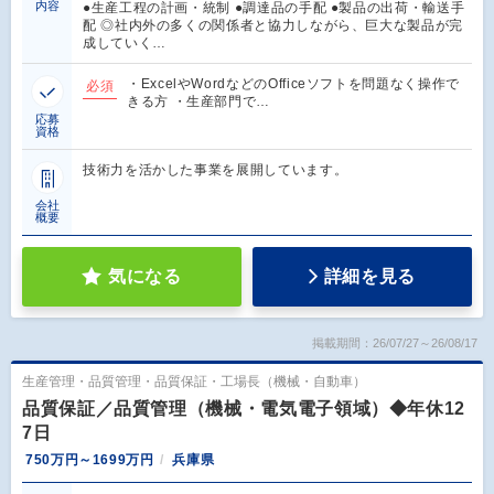
内容
●生産工程の計画・統制 ●調達品の手配 ●製品の出荷・輸送手
配 ◎社内外の多くの関係者と協力しながら、巨大な製品が完
成していく…
・ExcelやWordなどのOfficeソフトを問題なく操作で
必須
きる方 ・生産部門で…
応募
資格
技術力を活かした事業を展開しています。
会社
概要
気になる
詳細を見る
掲載期間：26/07/27～26/08/17
生産管理・品質管理・品質保証・工場長（機械・自動車）
品質保証／品質管理（機械・電気電子領域）◆年休12
7日
750万円～1699万円
兵庫県