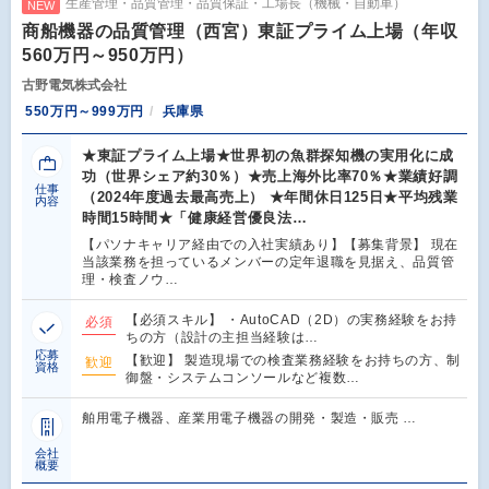
生産管理・品質管理・品質保証・工場長（機械・自動車）
NEW
商船機器の品質管理（西宮）東証プライム上場（年収
560万円～950万円）
古野電気株式会社
550万円～999万円
兵庫県
★東証プライム上場★世界初の魚群探知機の実用化に成
功（世界シェア約30％）★売上海外比率70％★業績好調
仕事
（2024年度過去最高売上） ★年間休日125日★平均残業
内容
時間15時間★「健康経営優良法…
【パソナキャリア経由での入社実績あり】【募集背景】 現在
当該業務を担っているメンバーの定年退職を見据え、品質管
理・検査ノウ…
【必須スキル】 ・AutoCAD（2D）の実務経験をお持
必須
ちの方（設計の主担当経験は…
応募
【歓迎】 製造現場での検査業務経験をお持ちの方、制
歓迎
資格
御盤・システムコンソールなど複数…
舶用電子機器、産業用電子機器の開発・製造・販売 …
会社
概要