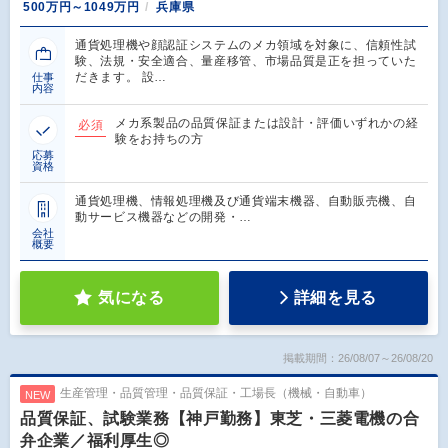
500万円～1049万円
兵庫県
通貨処理機や顔認証システムのメカ領域を対象に、信頼性試
験、法規・安全適合、量産移管、市場品質是正を担っていた
だきます。 設…
仕事
内容
メカ系製品の品質保証または設計・評価いずれかの経
必須
験をお持ちの方
応募
資格
通貨処理機、情報処理機及び通貨端末機器、自動販売機、自
動サービス機器などの開発・…
会社
概要
気になる
詳細を見る
掲載期間：26/08/07～26/08/20
生産管理・品質管理・品質保証・工場長（機械・自動車）
NEW
品質保証、試験業務【神戸勤務】東芝・三菱電機の合
弁企業／福利厚生◎