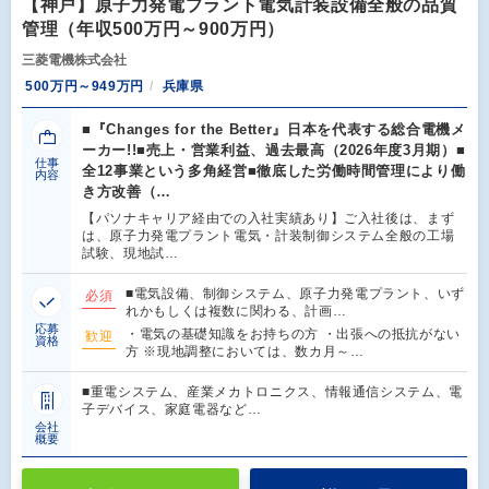
【神戸】原子力発電プラント電気計装設備全般の品質
管理（年収500万円～900万円）
三菱電機株式会社
500万円～949万円
兵庫県
■『Changes for the Better』日本を代表する総合電機メ
ーカー!!■売上・営業利益、過去最高（2026年度3月期）■
仕事
全12事業という多角経営■徹底した労働時間管理により働
内容
き方改善（…
【パソナキャリア経由での入社実績あり】ご入社後は、まず
は、原子力発電プラント電気・計装制御システム全般の工場
試験、現地試…
■電気設備、制御システム、原子力発電プラント、いず
必須
れかもしくは複数に関わる、計画…
応募
・電気の基礎知識をお持ちの方 ・出張への抵抗がない
歓迎
資格
方 ※現地調整においては、数カ月～…
■重電システム、産業メカトロニクス、情報通信システム、電
子デバイス、家庭電器など…
会社
概要