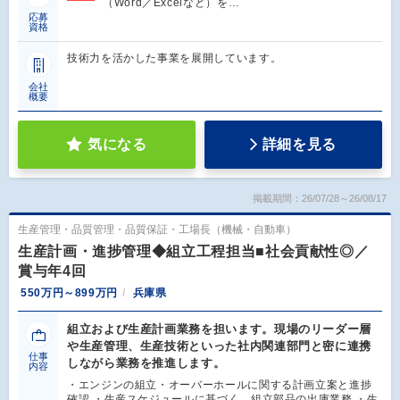
（Word／Excelなど）を…
応募
資格
技術力を活かした事業を展開しています。
会社
概要
気になる
詳細を見る
掲載期間：26/07/28～26/08/17
生産管理・品質管理・品質保証・工場長（機械・自動車）
生産計画・進捗管理◆組立工程担当■社会貢献性◎／
賞与年4回
550万円～899万円
兵庫県
組立および生産計画業務を担います。現場のリーダー層
や生産管理、生産技術といった社内関連部門と密に連携
仕事
しながら業務を推進します。
内容
・エンジンの組立・オーバーホールに関する計画立案と進捗
確認 ・生産スケジュールに基づく、組立部品の出庫業務 ・生