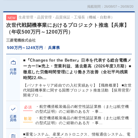
掲載期間：26/08/07～26/08/20
生産管理・品質管理・品質保証・工場長（機械・自動車）
NEW
次世代戦闘機事業におけるプロジェクト推進【兵庫】
（年収500万円～1200万円）
三菱電機株式会社
500万円～1249万円
兵庫県
■『Changes for the Better』日本を代表する総合電機メ
ーカー!!■売上・営業利益、過去最高（2026年度3月期）■
仕事
徹底した労働時間管理により働き方改善（全社平均残業
内容
時間22.4h…
【パソナキャリア経由での入社実績あり】【職務概要】 ■次世
代戦闘機事業に関する国際プロジェクト推進活動 【採用背景/
開発プロ…
・航空機搭載装備品の耐空性認証業務（または航空機
必須
の型式証明）のご経験のある方 ・事…
応募
・航空機搭載装備品の耐空性認証業務（または航空機
歓迎
資格
の型式証明）のご経験のある方 ・事…
■重電システム、産業メカトロニクス、情報通信システム、電