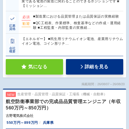
業である電池の製造に関わることのできるポジションです★
【ミッション…
■製造業における品質管理または品質保証の実務経験
必須
■QC工程表、作業標準、検査基準などの作成・運用経
歓迎
応募
験 ■工程監査・内部監査の実務経…
資格
【エネルギー】 ■民生用リチウムイオン電池、産業用リチウム
イオン電池、コイン形リチ…
会社
概要
気になる
詳細を見る
掲載期間：26/08/07～26/08/20
生産管理・品質管理・品質保証・工場長（機械・自動車）
NEW
航空防衛事業部での完成品品質管理エンジニア（年収
560万円～850万円）
古野電気株式会社
550万円～899万円
兵庫県