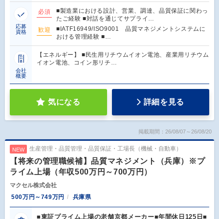
■製造業における設計、営業、調達、品質保証に関わっ
必須
たご経験 ■対話を通じてサプライ…
応募
■IATF16949/ISO9001 品質マネジメントシステムに
歓迎
資格
おける管理経験 ■…
【エネルギー】 ■民生用リチウムイオン電池、産業用リチウム
イオン電池、コイン形リチ…
会社
概要
気になる
詳細を見る
掲載期間：26/08/07～26/08/20
生産管理・品質管理・品質保証・工場長（機械・自動車）
NEW
【将来の管理職候補】品質マネジメント（兵庫）※プ
ライム上場（年収500万円～700万円）
マクセル株式会社
500万円～749万円
兵庫県
■東証プライム上場の老舗京都メーカー■年間休日125日■