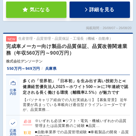
気になる
詳細を見る
掲載期間：26/08/07～26/08/20
生産管理・品質管理・品質保証・工場長（機械・自動車）
NEW
完成車メーカー向け製品の品質保証、品質改善関連業
務（年収560万円～900万円）
株式会社デンソーテン
550万円～949万円
兵庫県
多くの「世界初」「日本初」を生み出す高い技術力と≪
健康経営優良法人2025～ホワイト500～≫に7年連続で認
仕事
定される長く働ける環境（離職率2.5%）が魅力です
内容
【パソナキャリア経由での入社実績あり】【募集背景】 近年
需要が高まっている車載向け通信型ドライブレコーダーです
が、品質業務…
※いずれも必須 ■ソフト・電気・機械いずれかの品質
必須
管理または品質業務のご経験 ■品質…
応募
■自動車業界での品質管理経験 ■車載製品の開発・品質
歓迎
資格