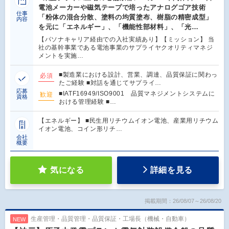
電池メーカーや磁気テープで培ったアナログゴア技術
仕事
「粉体の混合分散、塗料の均質塗布、樹脂の精密成型」
内容
を元に「エネルギー」、「機能性部材料」、「光…
【パソナキャリア経由での入社実績あり】【ミッション】 当
社の基幹事業である電池事業のサプライヤクオリティマネジ
メントを実施…
■製造業における設計、営業、調達、品質保証に関わっ
必須
たご経験 ■対話を通じてサプライ…
応募
■IATF16949/ISO9001 品質マネジメントシステムに
歓迎
資格
おける管理経験 ■…
【エネルギー】 ■民生用リチウムイオン電池、産業用リチウム
イオン電池、コイン形リチ…
会社
概要
気になる
詳細を見る
掲載期間：26/08/07～26/08/20
生産管理・品質管理・品質保証・工場長（機械・自動車）
NEW