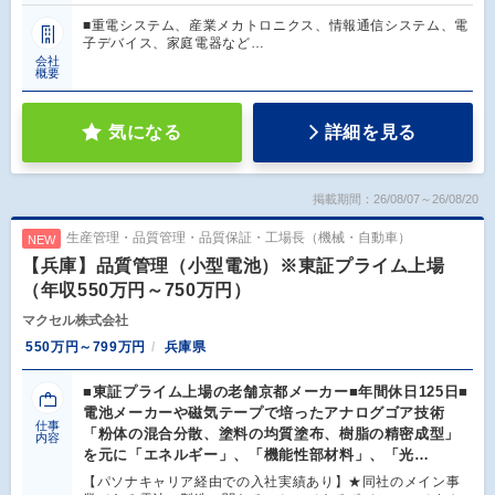
■重電システム、産業メカトロニクス、情報通信システム、電
子デバイス、家庭電器など…
会社
概要
気になる
詳細を見る
掲載期間：26/08/07～26/08/20
生産管理・品質管理・品質保証・工場長（機械・自動車）
NEW
【兵庫】品質管理（小型電池）※東証プライム上場
（年収550万円～750万円）
マクセル株式会社
550万円～799万円
兵庫県
■東証プライム上場の老舗京都メーカー■年間休日125日■
電池メーカーや磁気テープで培ったアナログゴア技術
仕事
「粉体の混合分散、塗料の均質塗布、樹脂の精密成型」
内容
を元に「エネルギー」、「機能性部材料」、「光…
【パソナキャリア経由での入社実績あり】★同社のメイン事