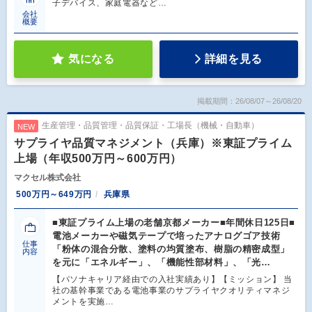
子デバイス、家庭電器など…
会社
概要
気になる
詳細を見る
掲載期間：26/08/07～26/08/20
生産管理・品質管理・品質保証・工場長（機械・自動車）
NEW
サプライヤ品質マネジメント（兵庫）※東証プライム
上場（年収500万円～600万円）
マクセル株式会社
500万円～649万円
兵庫県
■東証プライム上場の老舗京都メーカー■年間休日125日■
電池メーカーや磁気テープで培ったアナログゴア技術
仕事
「粉体の混合分散、塗料の均質塗布、樹脂の精密成型」
内容
を元に「エネルギー」、「機能性部材料」、「光…
【パソナキャリア経由での入社実績あり】【ミッション】 当
社の基幹事業である電池事業のサプライヤクオリティマネジ
メントを実施…