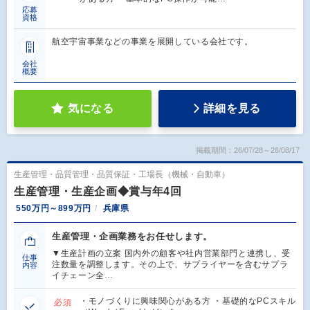
応募
資格
航空宇宙事業などの事業を展開している会社です。
会社
概要
気になる
詳細を見る
掲載期間：26/07/28～26/08/17
生産管理・品質管理・品質保証・工場長（機械・自動車）
生産管理・生産企画◆賞与年4回
550万円～899万円
兵庫県
生産管理・企画業務をお任せします。
▼生産計画の立案 国内外の顧客や社内営業部門と連携し、受
仕事
注数量を調整します。その上で、サプライヤーを含むサプラ
内容
イチェーン全…
・モノづくりに興味関心がある方 ・基礎的なPCスキル
必須