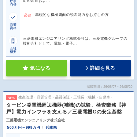
めの装置およ…
仕事
内容
基礎的な機械図面の読図能力をお持ちの方
必須
応募
資格
三菱電機エンジニアリング株式会社は、三菱電機グループの
技術会社として、電気・電子…
会社
概要
気になる
詳細を見る
掲載期間：26/08/07～26/08/20
生産管理・品質管理・品質保証・工場長（機械・自動車）
NEW
タービン発電機周辺機器(補機)の試験、検査業務【神
戸】電力インフラを支える／三菱電機Gの安定基盤
三菱電機エンジニアリング株式会社
500万円～999万円
兵庫県