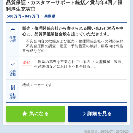
品質保証・カスタマーサポート統括／賞与年4回／福
利厚生充実◎
500万円～949万円
兵庫県
販売・修理関係会社から寄せられる問い合わせ対応を中
心に、品質保証業務全般を担っていただきます。
仕事
内容
・不具合内容の把握および販売・修理関係会社への対応依頼
・不具合原因の調査、是正・予防措置の検討、顧客向け報告
書作成などの…
・理系の高専を卒業されている方 ・大型機械・装置、
必須
生産設備などにおける不具合対応、…
応募
資格
機械メーカーです。
会社
概要
気になる
詳細を見る
掲載期間：26/08/07～26/08/20