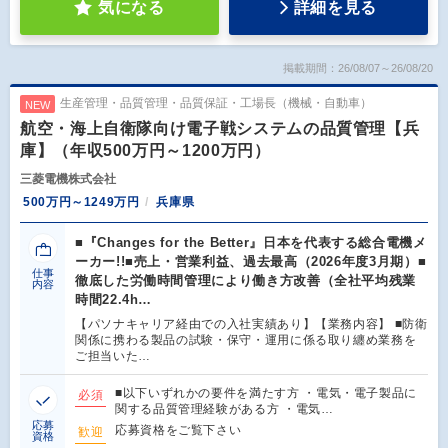
気になる
詳細を見る
掲載期間：26/08/07～26/08/20
生産管理・品質管理・品質保証・工場長（機械・自動車）
NEW
航空・海上自衛隊向け電子戦システムの品質管理【兵
庫】（年収500万円～1200万円）
三菱電機株式会社
500万円～1249万円
兵庫県
■『Changes for the Better』日本を代表する総合電機メ
ーカー!!■売上・営業利益、過去最高（2026年度3月期）■
仕事
徹底した労働時間管理により働き方改善（全社平均残業
内容
時間22.4h…
【パソナキャリア経由での入社実績あり】【業務内容】 ■防衛
関係に携わる製品の試験・保守・運用に係る取り纏め業務を
ご担当いた…
■以下いずれかの要件を満たす方 ・電気・電子製品に
必須
関する品質管理経験がある方 ・電気…
応募
応募資格をご覧下さい
歓迎
資格