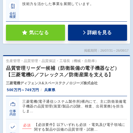
技術力を活かした事業を展開しています。
会社
概要
気になる
詳細を見る
掲載期間：26/07/31～26/08/17
生産管理・品質管理・品質保証・工場長（機械・自動車）
品質管理リーダー候補（防衛装備の電子機器など）
【三菱電機G／フレックス／防衛産業を支える】
三菱電機ディフェンス&スペーステクノロジーズ株式会社
500万円～749万円
兵庫県
三菱電機(電子通信システム製作所)構内にて、主に防衛装備電
子機器の品質管理(装置/製品の試験、検査、出荷業務)を担当
しま…
仕事
内容
【必須要件】以下いずれも必須 ・電気及び電子領域に
必須
関する製品や設備の品質管理・試験…