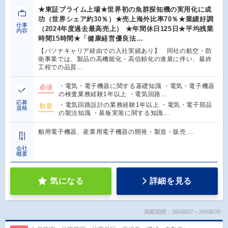
★東証プライム上場★世界初の魚群探知機の実用化に成
功（世界シェア約30％）★売上海外比率70％★業績好調
仕事
（2024年度過去最高売上） ★年間休日125日★平均残業
内容
時間15時間★「健康経営優良法…
【パソナキャリア経由での入社実績あり】 同社の航空・防
衛事業では、製品の高機能化・高信頼化の進展に伴い、最終
工程での品質…
・電気・電子機器に関する基礎知識 ・電気・電子機器
必須
の検査業務経験1年以上 ・電気回路…
応募
・電気回路設計の業務経験1年以上 ・電気・電子部品
歓迎
資格
の製法知識 ・基板実装に関する知識…
舶用電子機器、産業用電子機器の開発・製造・販売 …
会社
概要
気になる
詳細を見る
掲載期間：26/08/07～26/08/20