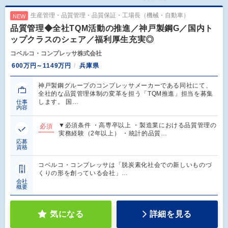
生産管理・品質管理・品質保証・工場長（機械・自動車）
NEW
品質管理◆全社TQM活動の推進／神戸製鋼G／国内ト
ップクラスのシェア／福利厚生充実◎
コベルコ・コンプレッサ株式会社
600万円～1149万円
兵庫県
神戸製鋼グループのコンプレッサメーカーである同社にて、
全社的な品質管理体制の変革を担う「TQM推進」担当を募集
します。 国…
仕事
内容
▼必須条件 ・高専卒以上 ・製造業における品質管理の
必須
実務経験（2年以上） ・統計的品質…
応募
資格
コベルコ・コンプレッサは「脱炭素化社会での新しいものづ
くりの形を創っている会社」…
会社
概要
気になる
詳細を見る