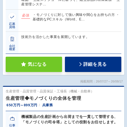
産管理システ…
・モノづくりに対して強い興味や関心をお持ちの方 ・
必須
基礎的なPCスキル（Word、E…
応募
資格
技術力を活かした事業を展開しています。
会社
概要
気になる
詳細を見る
掲載期間：26/07/27～26/08/17
生産管理・品質管理・品質保証・工場長（機械・自動車）
生産管理◆モノづくりの全体を管理
650万円～899万円
兵庫県
機械製品の生産計画から出荷までを一貫して管理する、
「モノづくりの司令塔」としての役割をお任せします。
仕事