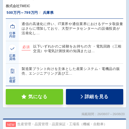
株式会社TMEIC
500万円～799万円
兵庫県
通信の高速化に伴い、IT業界や通信業界におけるデータ取扱量
はさらに増加しており、大型データセンターへの設備投資が
活発化し…
仕事
内容
以下いずれかのご経験をお持ちの方 ・電気回路（三相
必須
交流）や電気計測技術の知識または…
応募
資格
製造業プラント向けを主体とした産業システム・電機品の販
売、エンジニアリング及び工…
会社
概要
気になる
詳細を見る
掲載期間：26/08/07～26/08/20
生産管理・品質管理・品質保証・工場長（機械・自動車）
NEW