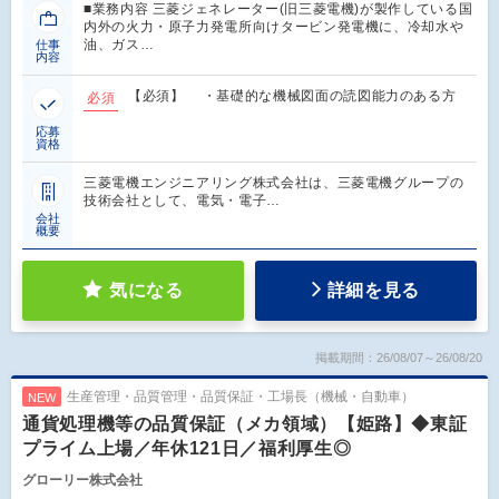
■業務内容 三菱ジェネレーター(旧三菱電機)が製作している国
内外の火力・原子力発電所向けタービン発電機に、冷却水や
油、ガス…
仕事
内容
【必須】 ・基礎的な機械図面の読図能力のある方
必須
応募
資格
三菱電機エンジニアリング株式会社は、三菱電機グループの
技術会社として、電気・電子…
会社
概要
気になる
詳細を見る
掲載期間：26/08/07～26/08/20
生産管理・品質管理・品質保証・工場長（機械・自動車）
NEW
通貨処理機等の品質保証（メカ領域）【姫路】◆東証
プライム上場／年休121日／福利厚生◎
グローリー株式会社