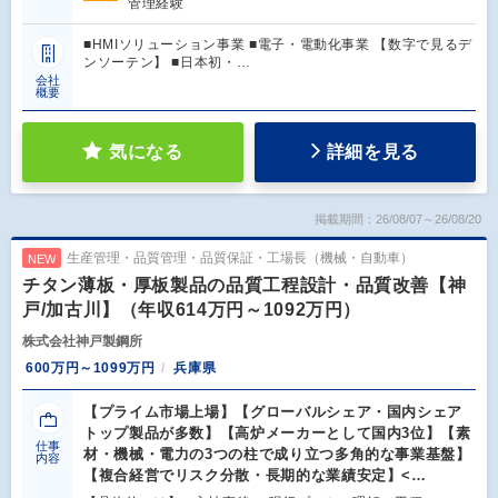
管理経験
■HMIソリューション事業 ■電子・電動化事業 【数字で見るデ
ンソーテン】 ■日本初・…
会社
概要
気になる
詳細を見る
掲載期間：26/08/07～26/08/20
生産管理・品質管理・品質保証・工場長（機械・自動車）
NEW
チタン薄板・厚板製品の品質工程設計・品質改善【神
戸/加古川】（年収614万円～1092万円）
株式会社神戸製鋼所
600万円～1099万円
兵庫県
【プライム市場上場】【グローバルシェア・国内シェア
トップ製品が多数】【高炉メーカーとして国内3位】【素
仕事
材・機械・電力の3つの柱で成り立つ多角的な事業基盤】
内容
【複合経営でリスク分散・長期的な業績安定】<…