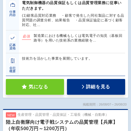
電気制御機器の品質保証もしくは品質管理業務に従事い
ただきます。
仕事
内容
(1)顧客品質対応業務 ・顧客で発生した同社製品に対する品
質問題の調査分析、結果報告 ・品質保証協定に基づく顧客
対応、社…
製造業における機械もしくは電気電子の知見（基板回
必須
路等）を用いた技術系の業務経験を…
応募
資格
技術力を活かした事業を展開しています。
会社
概要
気になる
詳細を見る
掲載期間：26/08/07～26/08/20
生産管理・品質管理・品質保証・工場長（機械・自動車）
NEW
陸上自衛隊向け電子戦システムの品質管理【兵庫】
（年収500万円～1200万円）