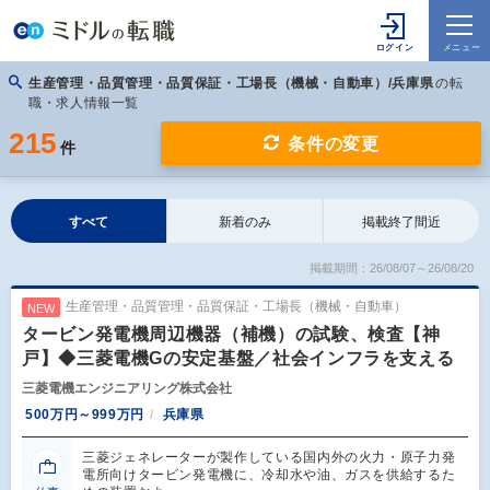
生産管理・品質管理・品質保証・工場長（機械・自動車）/兵庫県
の転
職・求人情報一覧
215
条件の変更
件
すべて
新着のみ
掲載終了間近
掲載期間：26/08/07～26/08/20
生産管理・品質管理・品質保証・工場長（機械・自動車）
NEW
タービン発電機周辺機器（補機）の試験、検査【神
戸】◆三菱電機Gの安定基盤／社会インフラを支える
三菱電機エンジニアリング株式会社
500万円～999万円
兵庫県
三菱ジェネレーターが製作している国内外の火力・原子力発
電所向けタービン発電機に、冷却水や油、ガスを供給するた