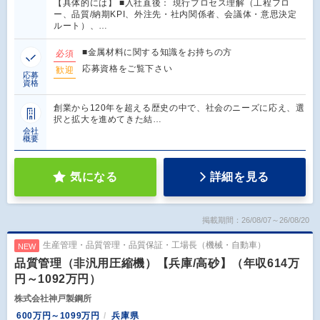
【具体的には】 ■入社直後： 現行プロセス理解（工程フロ
ー、品質/納期KPI、外注先・社内関係者、会議体・意思決定
ルート）、…
■金属材料に関する知識をお持ちの方
必須
応募資格をご覧下さい
歓迎
応募
資格
創業から120年を超える歴史の中で、社会のニーズに応え、選
択と拡大を進めてきた結…
会社
概要
気になる
詳細を見る
掲載期間：26/08/07～26/08/20
生産管理・品質管理・品質保証・工場長（機械・自動車）
NEW
品質管理（非汎用圧縮機）【兵庫/高砂】（年収614万
円～1092万円）
株式会社神戸製鋼所
600万円～1099万円
兵庫県