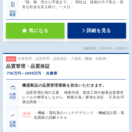
「陸、海、空から宇宙まで。」 同社は、技術の力で安心・安
全な社会を支え続け、一人ひ…
会社
概要
気になる
詳細を見る
掲載期間：26/08/04～26/08/17
生産管理・品質管理・品質保証・工場長（機械・自動車）
NEW
品質管理・品質保証
750万円～1699万円
兵庫県
機器製品の品質管理業務を担当いただきます。
・品質管理計画の立案 検査内容、製造工程や顧客品質要求
仕事
レベルの整理をしながら、検査計画／要領を決定 ・不具合/不
内容
適合調査・…
・機械・電気系のバックグラウンド ・機械設計図・電
必須
気図面の読解スキル
応募
資格