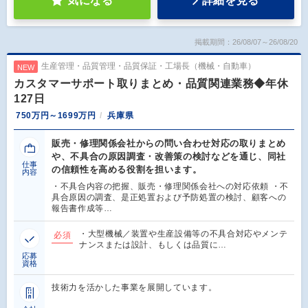
気になる
詳細を見る
掲載期間：26/08/07～26/08/20
生産管理・品質管理・品質保証・工場長（機械・自動車）
NEW
カスタマーサポート取りまとめ・品質関連業務◆年休
127日
750万円～1699万円
兵庫県
販売・修理関係会社からの問い合わせ対応の取りまとめ
や、不具合の原因調査・改善策の検討などを通じ、同社
仕事
の信頼性を高める役割を担います。
内容
・不具合内容の把握、販売・修理関係会社への対応依頼 ・不
具合原因の調査、是正処置および予防処置の検討、顧客への
報告書作成等…
・大型機械／装置や生産設備等の不具合対応やメンテ
必須
ナンスまたは設計、もしくは品質に…
応募
資格
技術力を活かした事業を展開しています。