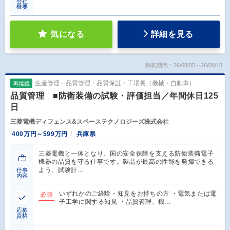
会社
概要
気になる
詳細を見る
掲載期間：26/08/05～26/08/18
生産管理・品質管理・品質保証・工場長（機械・自動車）
再掲載
品質管理 ■防衛装備の試験・評価担当／年間休日125
日
三菱電機ディフェンス&スペーステクノロジーズ株式会社
400万円～599万円
兵庫県
三菱電機と一体となり、国の安全保障を支える防衛装備電子
機器の品質を守る仕事です。製品が最高の性能を発揮できる
よう、試験計…
仕事
内容
いずれかのご経験・知見をお持ちの方 ・電気または電
必須
子工学に関する知見 ・品質管理、機…
応募
資格