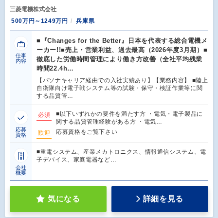
三菱電機株式会社
500万円～1249万円
兵庫県
■『Changes for the Better』日本を代表する総合電機メ
ーカー!!■売上・営業利益、過去最高（2026年度3月期）■
仕事
徹底した労働時間管理により働き方改善（全社平均残業
内容
時間22.4h…
【パソナキャリア経由での入社実績あり】【業務内容】 ■陸上
自衛隊向け電子戦システム等の試験・保守・検証作業等に関
する品質管…
■以下いずれかの要件を満たす方 ・電気・電子製品に
必須
関する品質管理経験がある方 ・電気…
応募
応募資格をご覧下さい
歓迎
資格
■重電システム、産業メカトロニクス、情報通信システム、電
子デバイス、家庭電器など…
会社
概要
気になる
詳細を見る