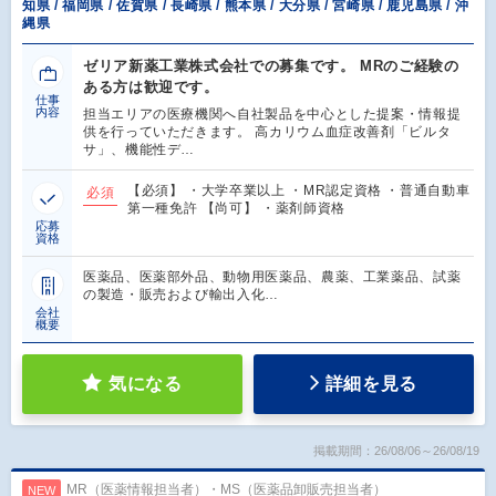
知県 / 福岡県 / 佐賀県 / 長崎県 / 熊本県 / 大分県 / 宮崎県 / 鹿児島県 / 沖
縄県
ゼリア新薬工業株式会社での募集です。 MRのご経験の
ある方は歓迎です。
仕事
内容
担当エリアの医療機関へ自社製品を中心とした提案・情報提
供を行っていただきます。 高カリウム血症改善剤「ビルタ
サ」、機能性デ…
【必須】 ・大学卒業以上 ・MR認定資格 ・普通自動車
必須
第一種免許 【尚可】 ・薬剤師資格
応募
資格
医薬品、医薬部外品、動物用医薬品、農薬、工業薬品、試薬
の製造・販売および輸出入化…
会社
概要
気になる
詳細を見る
掲載期間：26/08/06～26/08/19
MR（医薬情報担当者）・MS（医薬品卸販売担当者）
NEW