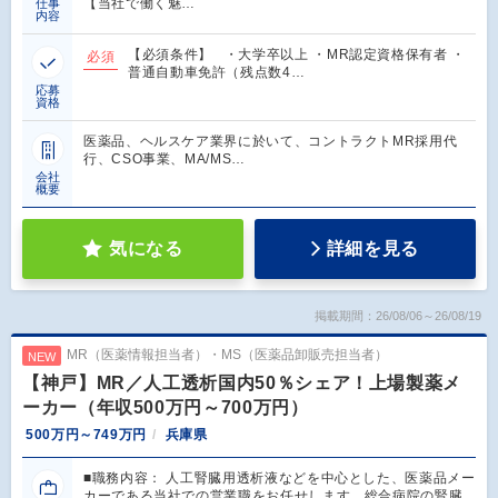
【当社で働く魅…
仕事
内容
‎【必須条件】 ‎ ‎ ・大学卒以上 ・MR認定資格保有者 ・
必須
普通自動車免許（残点数4…
応募
資格
医薬品、ヘルスケア業界に於いて、コントラクトMR採用代
行、CSO事業、MA/MS…
会社
概要
気になる
詳細を見る
掲載期間：26/08/06～26/08/19
MR（医薬情報担当者）・MS（医薬品卸販売担当者）
NEW
【神戸】MR／人工透析国内50％シェア！上場製薬メ
ーカー（年収500万円～700万円）
500万円～749万円
兵庫県
■職務内容： 人工腎臓用透析液などを中心とした、医薬品メー
カーである当社での営業職をお任せします。総合病院の腎臓