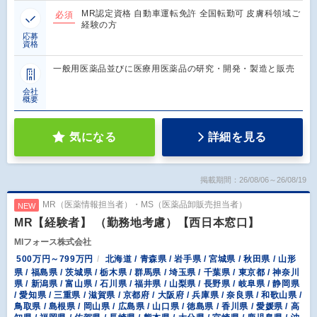
MR認定資格 自動車運転免許 全国転勤可 皮膚科領域ご
必須
経験の方
応募
資格
一般用医薬品並びに医療用医薬品の研究・開発・製造と販売
会社
概要
気になる
詳細を見る
掲載期間：26/08/06～26/08/19
MR（医薬情報担当者）・MS（医薬品卸販売担当者）
NEW
MR【経験者】 （勤務地考慮）【西日本窓口】
MIフォース株式会社
500万円～799万円
北海道 / 青森県 / 岩手県 / 宮城県 / 秋田県 / 山形
県 / 福島県 / 茨城県 / 栃木県 / 群馬県 / 埼玉県 / 千葉県 / 東京都 / 神奈川
県 / 新潟県 / 富山県 / 石川県 / 福井県 / 山梨県 / 長野県 / 岐阜県 / 静岡県
/ 愛知県 / 三重県 / 滋賀県 / 京都府 / 大阪府 / 兵庫県 / 奈良県 / 和歌山県 /
鳥取県 / 島根県 / 岡山県 / 広島県 / 山口県 / 徳島県 / 香川県 / 愛媛県 / 高