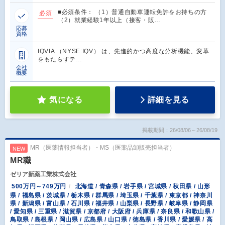
■必須条件： （1）普通自動車運転免許をお持ちの方
必須
（2）就業経験1年以上（接客・販…
応募
資格
IQVIA （NYSE:IQV） は、先進的かつ高度な分析機能、変革
をもたらすテ…
会社
概要
気になる
詳細を見る
掲載期間：26/08/06～26/08/19
MR（医薬情報担当者）・MS（医薬品卸販売担当者）
NEW
MR職
ゼリア新薬工業株式会社
500万円～749万円
北海道 / 青森県 / 岩手県 / 宮城県 / 秋田県 / 山形
県 / 福島県 / 茨城県 / 栃木県 / 群馬県 / 埼玉県 / 千葉県 / 東京都 / 神奈川
県 / 新潟県 / 富山県 / 石川県 / 福井県 / 山梨県 / 長野県 / 岐阜県 / 静岡県
/ 愛知県 / 三重県 / 滋賀県 / 京都府 / 大阪府 / 兵庫県 / 奈良県 / 和歌山県 /
鳥取県 / 島根県 / 岡山県 / 広島県 / 山口県 / 徳島県 / 香川県 / 愛媛県 / 高