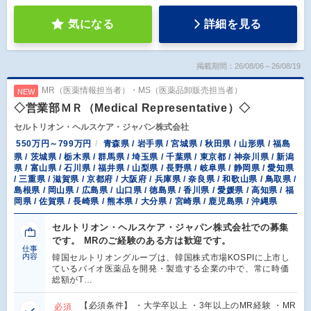
気になる
詳細を見る
掲載期間：26/08/06～26/08/19
MR（医薬情報担当者）・MS（医薬品卸販売担当者）
NEW
◇営業部ＭＲ（Medical Representative）◇
セルトリオン・ヘルスケア・ジャパン株式会社
550万円～799万円
青森県 / 岩手県 / 宮城県 / 秋田県 / 山形県 / 福島
県 / 茨城県 / 栃木県 / 群馬県 / 埼玉県 / 千葉県 / 東京都 / 神奈川県 / 新潟
県 / 富山県 / 石川県 / 福井県 / 山梨県 / 長野県 / 岐阜県 / 静岡県 / 愛知県
/ 三重県 / 滋賀県 / 京都府 / 大阪府 / 兵庫県 / 奈良県 / 和歌山県 / 鳥取県 /
島根県 / 岡山県 / 広島県 / 山口県 / 徳島県 / 香川県 / 愛媛県 / 高知県 / 福
岡県 / 佐賀県 / 長崎県 / 熊本県 / 大分県 / 宮崎県 / 鹿児島県 / 沖縄県
セルトリオン・ヘルスケア・ジャパン株式会社での募集
です。 MRのご経験のある方は歓迎です。
仕事
内容
韓国セルトリオングループは、韓国株式市場KOSPIに上市し
ているバイオ医薬品を開発・製造する企業の中で、常に時価
総額がT…
【必須条件】 ・大学卒以上 ・3年以上のMR経験 ・MR
必須