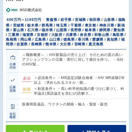
MSD株式会社
600万円～1199万円
青森県 / 岩手県 / 宮城県 / 秋田県 / 山形県 / 福島
県 / 茨城県 / 栃木県 / 群馬県 / 埼玉県 / 千葉県 / 東京都 / 神奈川県 / 新潟
県 / 富山県 / 石川県 / 福井県 / 山梨県 / 長野県 / 岐阜県 / 静岡県 / 愛知県
/ 三重県 / 滋賀県 / 京都府 / 大阪府 / 兵庫県 / 奈良県 / 和歌山県 / 鳥取県 /
島根県 / 岡山県 / 広島県 / 山口県 / 徳島県 / 香川県 / 愛媛県 / 高知県 / 福
岡県 / 佐賀県 / 長崎県 / 熊本県 / 大分県 / 宮崎県 / 鹿児島県
＜職務概要＞ ・HIV新製品の売り上げ、そのための質の高い
アクションプランの立案・実行に対して責任を持つ。 ・当社
のHIV製…
仕事
内容
＜必須条件＞ ・MR認定試験合格者 ・HIV MR経験2年
必須
以上 〈求められるスキル・能…
応募
＜歓迎条件＞ ・高い科学的知識の裏づけに基づく、科
歓迎
資格
学論文(英語論文を含む)の読解ス…
医療用医薬品、ワクチンの開発・輸入・製造・販売
会社
概要