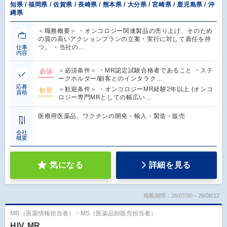
知県 / 福岡県 / 佐賀県 / 長崎県 / 熊本県 / 大分県 / 宮崎県 / 鹿児島県 / 沖
縄県
＜職務概要＞ ・オンコロジー関連製品の売り上げ、そのため
の質の高いアクションプランの立案・実行に対して責任を持
つ。 ・当社の…
仕事
内容
＜必須条件＞ ・MR認定試験合格者であること ・ステ
必須
ークホルダー/顧客とのインタラク…
応募
＜歓迎条件＞ ・オンコロジーMR経験2年以上 (オンコ
歓迎
資格
ロジー専門MRとしての幅広い…
医療用医薬品、ワクチンの開発・輸入・製造・販売
会社
概要
気になる
詳細を見る
掲載期間：26/07/30～26/08/12
MR（医薬情報担当者）・MS（医薬品卸販売担当者）
HIV MR