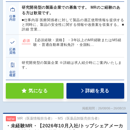
研究開発型の製薬企業での募集です。 MRのご経験のあ
る方は歓迎です。
仕事
内容
■仕事内容 医療関係者に対して製品の適正使用情報を提供する
と同時に、製品の安全性に関する情報や改善案を収集する。 ■
詳細 営業…
【必須経験・資格】 ・3年以上のMR経験またはMS経
必須
験 ・普通自動車運転免許 ・全国転…
応募
資格
研究開発型の製薬企業 ※詳細は求人紹介時にご案内いたしま
す。
会社
概要
気になる
詳細を見る
掲載期間：26/08/06～26/08/19
MR（医薬情報担当者）・MS（医薬品卸販売担当者）
NEW
・未経験MR・【2026年10月入社/トップシェアメーカ