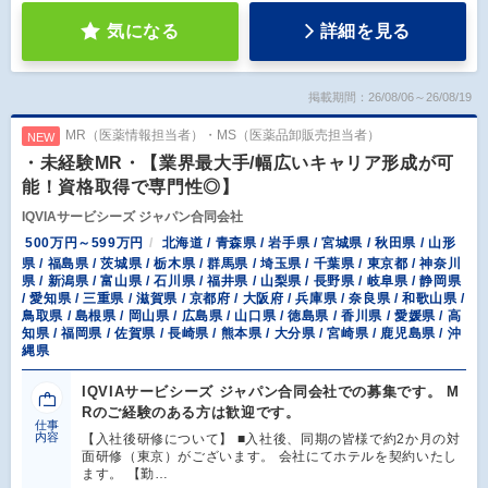
気になる
詳細を見る
掲載期間：26/08/06～26/08/19
MR（医薬情報担当者）・MS（医薬品卸販売担当者）
NEW
・未経験MR・【業界最大手/幅広いキャリア形成が可
能！資格取得で専門性◎】
IQVIAサービシーズ ジャパン合同会社
500万円～599万円
北海道 / 青森県 / 岩手県 / 宮城県 / 秋田県 / 山形
県 / 福島県 / 茨城県 / 栃木県 / 群馬県 / 埼玉県 / 千葉県 / 東京都 / 神奈川
県 / 新潟県 / 富山県 / 石川県 / 福井県 / 山梨県 / 長野県 / 岐阜県 / 静岡県
/ 愛知県 / 三重県 / 滋賀県 / 京都府 / 大阪府 / 兵庫県 / 奈良県 / 和歌山県 /
鳥取県 / 島根県 / 岡山県 / 広島県 / 山口県 / 徳島県 / 香川県 / 愛媛県 / 高
知県 / 福岡県 / 佐賀県 / 長崎県 / 熊本県 / 大分県 / 宮崎県 / 鹿児島県 / 沖
縄県
IQVIAサービシーズ ジャパン合同会社での募集です。 M
Rのご経験のある方は歓迎です。
仕事
内容
【入社後研修について】 ■入社後、同期の皆様で約2か月の対
面研修（東京）がございます。 会社にてホテルを契約いたし
ます。 【勤…