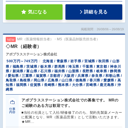
気になる
詳細を見る
掲載期間：26/08/06～26/08/19
MR（医薬情報担当者）・MS（医薬品卸販売担当者）
NEW
◇MR（経験者）
アポプラスステーション株式会社
500万円～749万円
北海道 / 青森県 / 岩手県 / 宮城県 / 秋田県 / 山形
県 / 福島県 / 茨城県 / 栃木県 / 群馬県 / 埼玉県 / 千葉県 / 東京都 / 神奈川
県 / 新潟県 / 富山県 / 石川県 / 福井県 / 山梨県 / 長野県 / 岐阜県 / 静岡県
/ 愛知県 / 三重県 / 滋賀県 / 京都府 / 大阪府 / 兵庫県 / 奈良県 / 和歌山県 /
鳥取県 / 島根県 / 岡山県 / 広島県 / 山口県 / 徳島県 / 香川県 / 愛媛県 / 高
知県 / 福岡県 / 佐賀県 / 長崎県 / 熊本県 / 大分県 / 宮崎県 / 鹿児島県 / 沖
縄県
アポプラスステーション株式会社での募集です。 MRの
ご経験のある方は歓迎です。
仕事
内容
■当社の社員として入社/研修修了ののち、契約先製薬メーカー
に配属となり、MR（医薬品営業）として活動いただきます。
★MR…