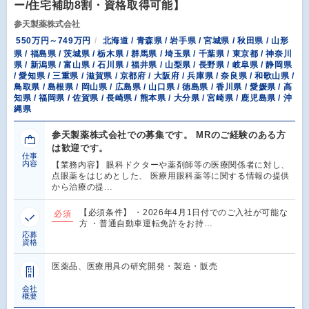
ー/住宅補助8割・資格取得可能】
参天製薬株式会社
550万円～749万円
北海道 / 青森県 / 岩手県 / 宮城県 / 秋田県 / 山形
県 / 福島県 / 茨城県 / 栃木県 / 群馬県 / 埼玉県 / 千葉県 / 東京都 / 神奈川
県 / 新潟県 / 富山県 / 石川県 / 福井県 / 山梨県 / 長野県 / 岐阜県 / 静岡県
/ 愛知県 / 三重県 / 滋賀県 / 京都府 / 大阪府 / 兵庫県 / 奈良県 / 和歌山県 /
鳥取県 / 島根県 / 岡山県 / 広島県 / 山口県 / 徳島県 / 香川県 / 愛媛県 / 高
知県 / 福岡県 / 佐賀県 / 長崎県 / 熊本県 / 大分県 / 宮崎県 / 鹿児島県 / 沖
縄県
参天製薬株式会社での募集です。 MRのご経験のある方
は歓迎です。
仕事
内容
【業務内容】 眼科ドクターや薬剤師等の医療関係者に対し、
点眼薬をはじめとした、 医療用眼科薬等に関する情報の提供
から治療の提…
【必須条件】 ・2026年4月1日付でのご入社が可能な
必須
方 ・普通自動車運転免許をお持…
応募
資格
医薬品、医療用具の研究開発・製造・販売
会社
概要