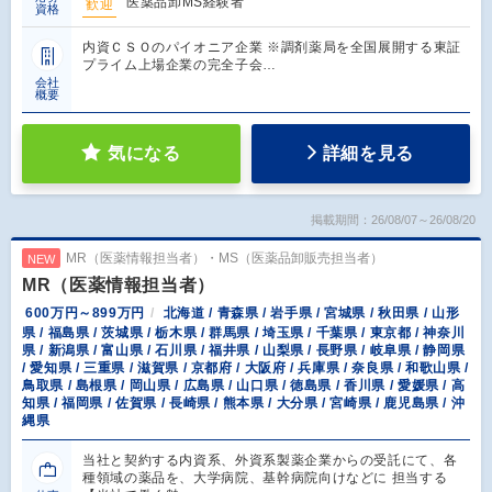
医薬品卸MS経験者
歓迎
資格
内資ＣＳＯのパイオニア企業 ※調剤薬局を全国展開する東証
プライム上場企業の完全子会…
会社
概要
気になる
詳細を見る
掲載期間：26/08/07～26/08/20
MR（医薬情報担当者）・MS（医薬品卸販売担当者）
NEW
MR（医薬情報担当者）
600万円～899万円
北海道 / 青森県 / 岩手県 / 宮城県 / 秋田県 / 山形
県 / 福島県 / 茨城県 / 栃木県 / 群馬県 / 埼玉県 / 千葉県 / 東京都 / 神奈川
県 / 新潟県 / 富山県 / 石川県 / 福井県 / 山梨県 / 長野県 / 岐阜県 / 静岡県
/ 愛知県 / 三重県 / 滋賀県 / 京都府 / 大阪府 / 兵庫県 / 奈良県 / 和歌山県 /
鳥取県 / 島根県 / 岡山県 / 広島県 / 山口県 / 徳島県 / 香川県 / 愛媛県 / 高
知県 / 福岡県 / 佐賀県 / 長崎県 / 熊本県 / 大分県 / 宮崎県 / 鹿児島県 / 沖
縄県
当社と契約する内資系、外資系製薬企業からの受託にて、各
種領域の薬品を、大学病院、基幹病院向けなどに 担当する