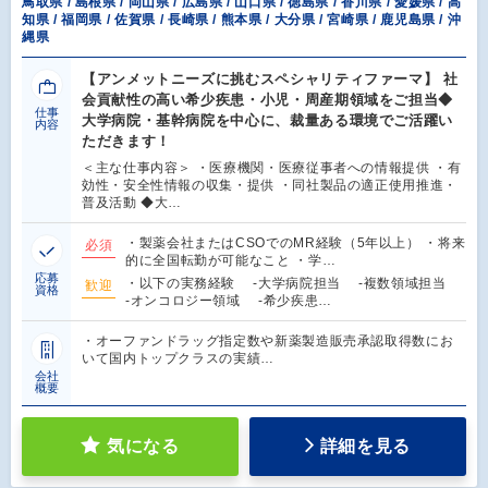
鳥取県 / 島根県 / 岡山県 / 広島県 / 山口県 / 徳島県 / 香川県 / 愛媛県 / 高
知県 / 福岡県 / 佐賀県 / 長崎県 / 熊本県 / 大分県 / 宮崎県 / 鹿児島県 / 沖
縄県
【アンメットニーズに挑むスペシャリティファーマ】 社
会貢献性の高い希少疾患・小児・周産期領域をご担当◆
仕事
大学病院・基幹病院を中心に、裁量ある環境でご活躍い
内容
ただきます！
＜主な仕事内容＞ ・医療機関・医療従事者への情報提供 ・有
効性・安全性情報の収集・提供 ・同社製品の適正使用推進・
普及活動 ◆大…
・製薬会社またはCSOでのMR経験（5年以上） ・将来
必須
的に全国転勤が可能なこと ・学…
応募
・以下の実務経験 ‐大学病院担当 ‐複数領域担当
歓迎
資格
‐オンコロジー領域 ‐希少疾患…
・オーファンドラッグ指定数や新薬製造販売承認取得数にお
いて国内トップクラスの実績…
会社
概要
気になる
詳細を見る