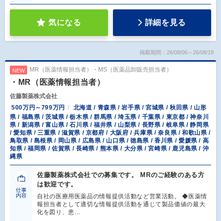
気になる
詳細を見る
掲載期間：26/08/06～26/08/19
MR（医薬情報担当者）・MS（医薬品卸販売担当者）
NEW
・MR（医薬情報担当者）
佐藤製薬株式会社
500万円～799万円
北海道 / 青森県 / 岩手県 / 宮城県 / 秋田県 / 山形
県 / 福島県 / 茨城県 / 栃木県 / 群馬県 / 埼玉県 / 千葉県 / 東京都 / 神奈川
県 / 新潟県 / 富山県 / 石川県 / 福井県 / 山梨県 / 長野県 / 岐阜県 / 静岡県
/ 愛知県 / 三重県 / 滋賀県 / 京都府 / 大阪府 / 兵庫県 / 奈良県 / 和歌山県 /
鳥取県 / 島根県 / 岡山県 / 広島県 / 山口県 / 徳島県 / 香川県 / 愛媛県 / 高
知県 / 福岡県 / 佐賀県 / 長崎県 / 熊本県 / 大分県 / 宮崎県 / 鹿児島県 / 沖
縄県
佐藤製薬株式会社での募集です。 MRのご経験のある方
は歓迎です。
仕事
内容
自社の医療用医薬品の情報提供活動など営業活動。 ◆医薬情
報担当者として適切な情報提供活動を通じて製品価値の最大
化を図り、患…