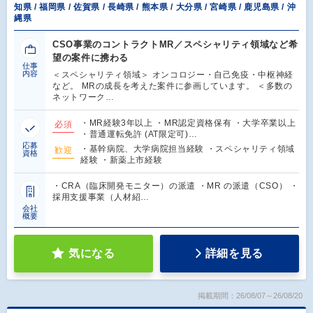
知県 / 福岡県 / 佐賀県 / 長崎県 / 熊本県 / 大分県 / 宮崎県 / 鹿児島県 / 沖
縄県
CSO事業のコントラクトMR／スペシャリティ領域など希
望の案件に携わる
仕事
内容
＜スペシャリティ領域＞ オンコロジー・自己免疫・中枢神経
など。 MRの成長を考えた案件に参画しています。 ＜多数の
ネットワーク…
・MR経験3年以上 ・MR認定資格保有 ・大学卒業以上
必須
・普通運転免許 (AT限定可)…
応募
・基幹病院、大学病院担当経験 ・スペシャリティ領域
歓迎
資格
経験 ・新薬上市経験
・CRA（臨床開発モニター）の派遣 ・MR の派遣（CSO） ・
採用支援事業（人材紹…
会社
概要
気になる
詳細を見る
掲載期間：26/08/07～26/08/20