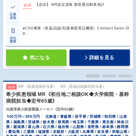
【必須】 MR認定資格 要普通自動車免許
必須
応募
資格
●CSO事業（医薬品[販売]業務委受託機関）Contract Sales Or
g…
会社
概要
気になる
詳細を見る
掲載期間：26/08/06～26/08/19
MR（医薬情報担当者）・MS（医薬品卸販売担当者）
NEW
希少疾患領域 MR《初任地ご相談OK◆大学病院・基幹
病院担当◆定年65歳》
内資系希少疾患製薬メーカー《定年65歳》
500万円～899万円
北海道 / 青森県 / 岩手県 / 宮城県 / 秋田県 / 山形
県 / 福島県 / 茨城県 / 栃木県 / 群馬県 / 埼玉県 / 千葉県 / 東京都 / 神奈川
県 / 新潟県 / 富山県 / 石川県 / 福井県 / 山梨県 / 長野県 / 岐阜県 / 静岡県
/ 愛知県 / 三重県 / 滋賀県 / 京都府 / 大阪府 / 兵庫県 / 奈良県 / 和歌山県 /