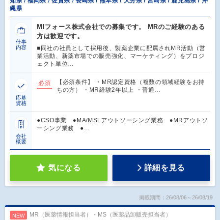
知県 / 福岡県 / 佐賀県 / 長崎県 / 熊本県 / 大分県 / 宮崎県 / 鹿児島県 / 沖
縄県
MIフォース株式会社での募集です。 MRのご経験のある
方は歓迎です。
仕事
内容
■同社の社員として採用後、製薬企業に配属されMR活動（営
業活動、新薬市場での販売強化、マーケティング）をプロジ
ェクト単位…
【必須条件】 ・MR認定資格（複数の領域経験をお持
必須
ちの方） ・MR経験2年以上 ・普通…
応募
資格
●CSO事業 ●MA/MSLアウトソーシング業務 ●MRアウトソ
ーシング業務 ●…
会社
概要
気になる
詳細を見る
掲載期間：26/08/06～26/08/19
MR（医薬情報担当者）・MS（医薬品卸販売担当者）
NEW