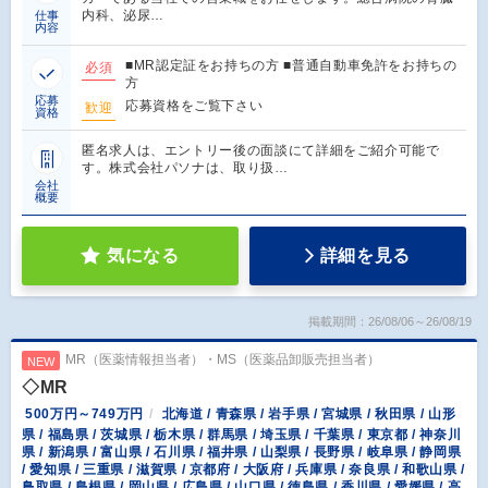
内科、泌尿…
仕事
内容
■MR認定証をお持ちの方 ■普通自動車免許をお持ちの
必須
方
応募
応募資格をご覧下さい
歓迎
資格
匿名求人は、エントリー後の面談にて詳細をご紹介可能で
す。株式会社パソナは、取り扱…
会社
概要
気になる
詳細を見る
掲載期間：26/08/06～26/08/19
MR（医薬情報担当者）・MS（医薬品卸販売担当者）
NEW
◇MR
500万円～749万円
北海道 / 青森県 / 岩手県 / 宮城県 / 秋田県 / 山形
県 / 福島県 / 茨城県 / 栃木県 / 群馬県 / 埼玉県 / 千葉県 / 東京都 / 神奈川
県 / 新潟県 / 富山県 / 石川県 / 福井県 / 山梨県 / 長野県 / 岐阜県 / 静岡県
/ 愛知県 / 三重県 / 滋賀県 / 京都府 / 大阪府 / 兵庫県 / 奈良県 / 和歌山県 /
鳥取県 / 島根県 / 岡山県 / 広島県 / 山口県 / 徳島県 / 香川県 / 愛媛県 / 高