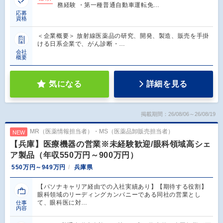
務経験 ・第一種普通自動車運転免…
応募
資格
＜企業概要＞ 放射線医薬品の研究、開発、製造、販売を手掛
ける日系企業で、がん診断・…
会社
概要
気になる
詳細を見る
掲載期間：26/08/06～26/08/19
MR（医薬情報担当者）・MS（医薬品卸販売担当者）
NEW
【兵庫】医療機器の営業※未経験歓迎/眼科領域高シェ
ア製品（年収550万円～900万円）
550万円～949万円
兵庫県
【パソナキャリア経由での入社実績あり】【期待する役割】
眼科領域のリーディングカンパニーである同社の営業とし
て、眼科医に対…
仕事
内容