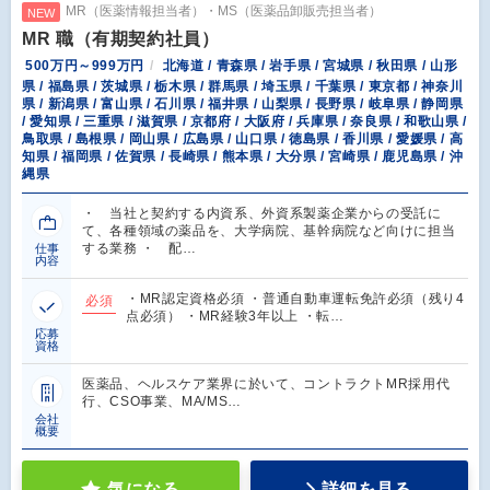
MR（医薬情報担当者）・MS（医薬品卸販売担当者）
NEW
MR 職（有期契約社員）
500万円～999万円
北海道 / 青森県 / 岩手県 / 宮城県 / 秋田県 / 山形
県 / 福島県 / 茨城県 / 栃木県 / 群馬県 / 埼玉県 / 千葉県 / 東京都 / 神奈川
県 / 新潟県 / 富山県 / 石川県 / 福井県 / 山梨県 / 長野県 / 岐阜県 / 静岡県
/ 愛知県 / 三重県 / 滋賀県 / 京都府 / 大阪府 / 兵庫県 / 奈良県 / 和歌山県 /
鳥取県 / 島根県 / 岡山県 / 広島県 / 山口県 / 徳島県 / 香川県 / 愛媛県 / 高
知県 / 福岡県 / 佐賀県 / 長崎県 / 熊本県 / 大分県 / 宮崎県 / 鹿児島県 / 沖
縄県
・ 当社と契約する内資系、外資系製薬企業からの受託に
て、各種領域の薬品を、大学病院、基幹病院など向けに担当
する業務 ・ 配…
仕事
内容
・MR認定資格必須 ・普通自動車運転免許必須（残り4
必須
点必須） ・MR経験3年以上 ・転…
応募
資格
医薬品、ヘルスケア業界に於いて、コントラクトMR採用代
行、CSO事業、MA/MS…
会社
概要
気になる
詳細を見る