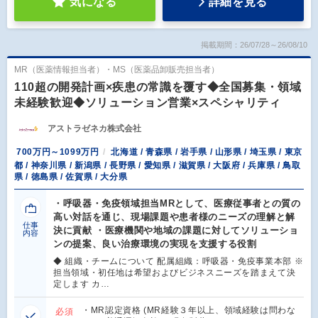
気になる
詳細を見る
掲載期間：26/07/28～26/08/10
MR（医薬情報担当者）・MS（医薬品卸販売担当者）
110超の開発計画×疾患の常識を覆す◆全国募集・領域
未経験歓迎◆ソリューション営業×スペシャリティ
アストラゼネカ株式会社
700万円～1099万円
北海道 / 青森県 / 岩手県 / 山形県 / 埼玉県 / 東京
都 / 神奈川県 / 新潟県 / 長野県 / 愛知県 / 滋賀県 / 大阪府 / 兵庫県 / 鳥取
県 / 徳島県 / 佐賀県 / 大分県
・呼吸器・免疫領域担当MRとして、医療従事者との質の
高い対話を通じ、現場課題や患者様のニーズの理解と解
仕事
決に貢献 ・医療機関や地域の課題に対してソリューショ
内容
ンの提案、良い治療環境の実現を支援する役割
◆ 組織・チームについて 配属組織：呼吸器・免疫事業本部 ※
担当領域・初任地は希望およびビジネスニーズを踏まえて決
定します カ…
・MR認定資格 (MR経験３年以上、領域経験は問わな
必須