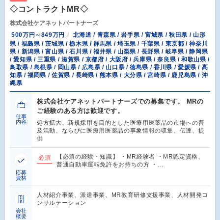
◇コントラクトMR◇
株式会社ケアネットパートナーズ
500万円～849万円
北海道 / 青森県 / 岩手県 / 宮城県 / 秋田県 / 山形
県 / 福島県 / 茨城県 / 栃木県 / 群馬県 / 埼玉県 / 千葉県 / 東京都 / 神奈川
県 / 新潟県 / 富山県 / 石川県 / 福井県 / 山梨県 / 長野県 / 岐阜県 / 静岡県
/ 愛知県 / 三重県 / 滋賀県 / 京都府 / 大阪府 / 兵庫県 / 奈良県 / 和歌山県 /
鳥取県 / 島根県 / 岡山県 / 広島県 / 山口県 / 徳島県 / 香川県 / 愛媛県 / 高
知県 / 福岡県 / 佐賀県 / 長崎県 / 熊本県 / 大分県 / 宮崎県 / 鹿児島県 / 沖
縄県
株式会社ケアネットパートナーズでの募集です。 MRの
ご経験のある方は歓迎です。
仕事
内容
処方拡大、新規採用を目的とした医療用医薬品の市場への普
及活動、ならびに医療用医薬品の事象情報の収集、伝達、提
供
【必須の経験・知識】 ・MR経験者 ・MR認定資格、
必須
普通自動車運転免許をお持ちの方 ・…
応募
資格
人材紹介事業、派遣事業、MR教育研修支援事業、人材開発コ
ンサルテーション
会社
概要