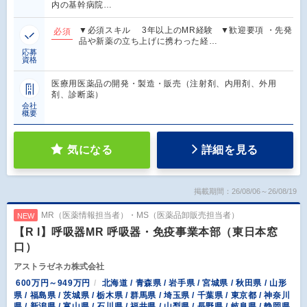
内の基幹病院…
▼必須スキル 3年以上のMR経験 ▼歓迎要項 ・先発
必須
品や新薬の立ち上げに携わった経…
応募
資格
医療用医薬品の開発・製造・販売（注射剤、内用剤、外用
剤、診断薬）
会社
概要
気になる
詳細を見る
掲載期間：26/08/06～26/08/19
MR（医薬情報担当者）・MS（医薬品卸販売担当者）
NEW
【R I】呼吸器MR 呼吸器・免疫事業本部（東日本窓
口）
アストラゼネカ株式会社
600万円～949万円
北海道 / 青森県 / 岩手県 / 宮城県 / 秋田県 / 山形
県 / 福島県 / 茨城県 / 栃木県 / 群馬県 / 埼玉県 / 千葉県 / 東京都 / 神奈川
県 / 新潟県 / 富山県 / 石川県 / 福井県 / 山梨県 / 長野県 / 岐阜県 / 静岡県