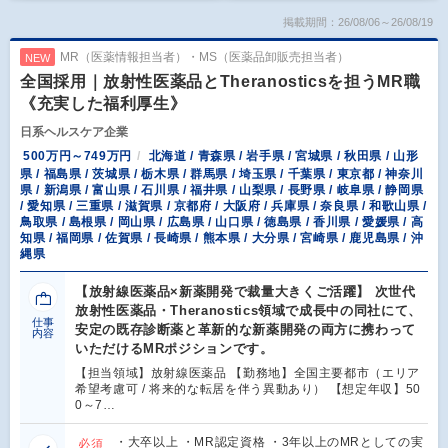
掲載期間：26/08/06～26/08/19
MR（医薬情報担当者）・MS（医薬品卸販売担当者）
NEW
全国採用｜放射性医薬品とTheranosticsを担うMR職
《充実した福利厚生》
日系ヘルスケア企業
500万円～749万円
北海道 / 青森県 / 岩手県 / 宮城県 / 秋田県 / 山形
県 / 福島県 / 茨城県 / 栃木県 / 群馬県 / 埼玉県 / 千葉県 / 東京都 / 神奈川
県 / 新潟県 / 富山県 / 石川県 / 福井県 / 山梨県 / 長野県 / 岐阜県 / 静岡県
/ 愛知県 / 三重県 / 滋賀県 / 京都府 / 大阪府 / 兵庫県 / 奈良県 / 和歌山県 /
鳥取県 / 島根県 / 岡山県 / 広島県 / 山口県 / 徳島県 / 香川県 / 愛媛県 / 高
知県 / 福岡県 / 佐賀県 / 長崎県 / 熊本県 / 大分県 / 宮崎県 / 鹿児島県 / 沖
縄県
【放射線医薬品×新薬開発で裁量大きくご活躍】 次世代
放射性医薬品・Theranostics領域で成長中の同社にて、
仕事
安定の既存診断薬と革新的な新薬開発の両方に携わって
内容
いただけるMRポジションです。
【担当領域】放射線医薬品 【勤務地】全国主要都市（エリア
希望考慮可 / 将来的な転居を伴う異動あり） 【想定年収】50
0～7…
・大卒以上 ・MR認定資格 ・3年以上のMRとしての実
必須