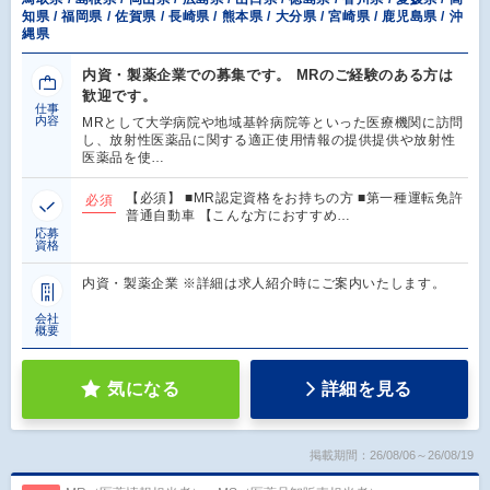
知県 / 福岡県 / 佐賀県 / 長崎県 / 熊本県 / 大分県 / 宮崎県 / 鹿児島県 / 沖
縄県
内資・製薬企業での募集です。 MRのご経験のある方は
歓迎です。
仕事
内容
MRとして大学病院や地域基幹病院等といった医療機関に訪問
し、放射性医薬品に関する適正使用情報の提供提供や放射性
医薬品を使…
【必須】 ■MR認定資格をお持ちの方 ■第一種運転免許
必須
普通自動車 【こんな方におすすめ…
応募
資格
内資・製薬企業 ※詳細は求人紹介時にご案内いたします。
会社
概要
気になる
詳細を見る
掲載期間：26/08/06～26/08/19