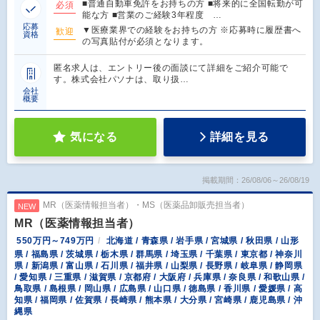
■普通自動車免許をお持ちの方 ■将来的に全国転勤が可
必須
能な方 ■営業のご経験3年程度 …
応募
▼医療業界での経験をお持ちの方 ※応募時に履歴書へ
歓迎
資格
の写真貼付が必須となります。
匿名求人は、エントリー後の面談にて詳細をご紹介可能で
す。株式会社パソナは、取り扱…
会社
概要
気になる
詳細を見る
掲載期間：26/08/06～26/08/19
MR（医薬情報担当者）・MS（医薬品卸販売担当者）
NEW
MR（医薬情報担当者）
550万円～749万円
北海道 / 青森県 / 岩手県 / 宮城県 / 秋田県 / 山形
県 / 福島県 / 茨城県 / 栃木県 / 群馬県 / 埼玉県 / 千葉県 / 東京都 / 神奈川
県 / 新潟県 / 富山県 / 石川県 / 福井県 / 山梨県 / 長野県 / 岐阜県 / 静岡県
/ 愛知県 / 三重県 / 滋賀県 / 京都府 / 大阪府 / 兵庫県 / 奈良県 / 和歌山県 /
鳥取県 / 島根県 / 岡山県 / 広島県 / 山口県 / 徳島県 / 香川県 / 愛媛県 / 高
知県 / 福岡県 / 佐賀県 / 長崎県 / 熊本県 / 大分県 / 宮崎県 / 鹿児島県 / 沖
縄県