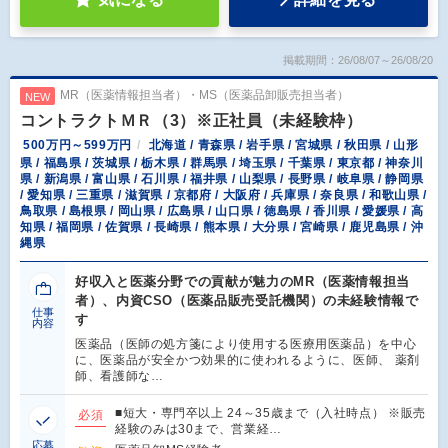
掲載期間：26/08/07～26/08/20
MR（医薬情報担当者）・MS（医薬品卸販売担当者）
NEW
コントラクトＭＲ（3）※正社員（未経験枠）
500万円～599万円
北海道 / 青森県 / 岩手県 / 宮城県 / 秋田県 / 山形
県 / 福島県 / 茨城県 / 栃木県 / 群馬県 / 埼玉県 / 千葉県 / 東京都 / 神奈川
県 / 新潟県 / 富山県 / 石川県 / 福井県 / 山梨県 / 長野県 / 岐阜県 / 静岡県
/ 愛知県 / 三重県 / 滋賀県 / 京都府 / 大阪府 / 兵庫県 / 奈良県 / 和歌山県 /
鳥取県 / 島根県 / 岡山県 / 広島県 / 山口県 / 徳島県 / 香川県 / 愛媛県 / 高
知県 / 福岡県 / 佐賀県 / 長崎県 / 熊本県 / 大分県 / 宮崎県 / 鹿児島県 / 沖
縄県
好収入と医薬分野での貢献が魅力のMR（医薬情報担当
者）、内資CSO（医薬品販売受託機関）の未経験情報で
仕事
す
内容
医薬品（医師の処方箋により使用する医療用医薬品）を中心
に、医薬品が安全かつ効果的に使われるように、医師、 薬剤
師、看護師な…
■短大・専門卒以上 24～35歳まで（入社時点） ※販売
必須
経験のみは30まで、営業経…
応募