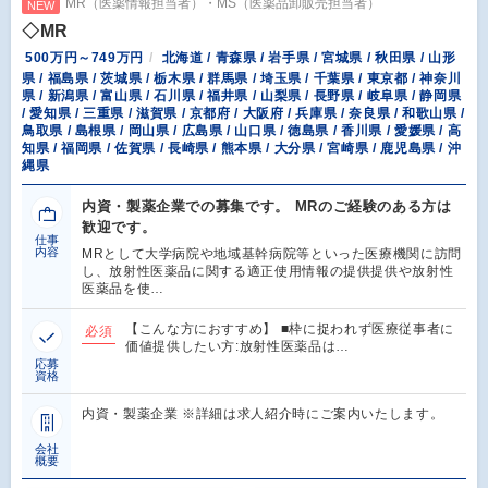
MR（医薬情報担当者）・MS（医薬品卸販売担当者）
NEW
◇MR
500万円～749万円
北海道 / 青森県 / 岩手県 / 宮城県 / 秋田県 / 山形
県 / 福島県 / 茨城県 / 栃木県 / 群馬県 / 埼玉県 / 千葉県 / 東京都 / 神奈川
県 / 新潟県 / 富山県 / 石川県 / 福井県 / 山梨県 / 長野県 / 岐阜県 / 静岡県
/ 愛知県 / 三重県 / 滋賀県 / 京都府 / 大阪府 / 兵庫県 / 奈良県 / 和歌山県 /
鳥取県 / 島根県 / 岡山県 / 広島県 / 山口県 / 徳島県 / 香川県 / 愛媛県 / 高
知県 / 福岡県 / 佐賀県 / 長崎県 / 熊本県 / 大分県 / 宮崎県 / 鹿児島県 / 沖
縄県
内資・製薬企業での募集です。 MRのご経験のある方は
歓迎です。
仕事
内容
MRとして大学病院や地域基幹病院等といった医療機関に訪問
し、放射性医薬品に関する適正使用情報の提供提供や放射性
医薬品を使…
【こんな方におすすめ】 ■枠に捉われず医療従事者に
必須
価値提供したい方:放射性医薬品は…
応募
資格
内資・製薬企業 ※詳細は求人紹介時にご案内いたします。
会社
概要