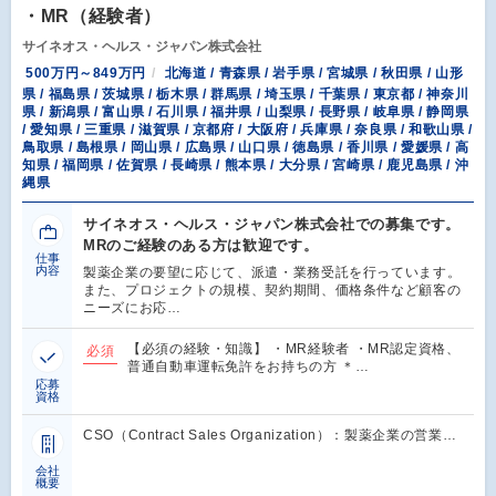
・MR（経験者）
サイネオス・ヘルス・ジャパン株式会社
500万円～849万円
北海道 / 青森県 / 岩手県 / 宮城県 / 秋田県 / 山形
県 / 福島県 / 茨城県 / 栃木県 / 群馬県 / 埼玉県 / 千葉県 / 東京都 / 神奈川
県 / 新潟県 / 富山県 / 石川県 / 福井県 / 山梨県 / 長野県 / 岐阜県 / 静岡県
/ 愛知県 / 三重県 / 滋賀県 / 京都府 / 大阪府 / 兵庫県 / 奈良県 / 和歌山県 /
鳥取県 / 島根県 / 岡山県 / 広島県 / 山口県 / 徳島県 / 香川県 / 愛媛県 / 高
知県 / 福岡県 / 佐賀県 / 長崎県 / 熊本県 / 大分県 / 宮崎県 / 鹿児島県 / 沖
縄県
サイネオス・ヘルス・ジャパン株式会社での募集です。
MRのご経験のある方は歓迎です。
仕事
内容
製薬企業の要望に応じて、派遣・業務受託を行っています。
また、プロジェクトの規模、契約期間、価格条件など顧客の
ニーズにお応…
【必須の経験・知識】 ・MR経験者 ・MR認定資格、
必須
普通自動車運転免許をお持ちの方 ＊…
応募
資格
CSO（Contract Sales Organization）：製薬企業の営業…
会社
概要