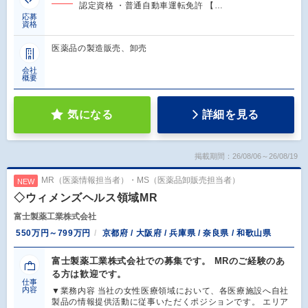
認定資格 ・普通自動車運転免許 【…
応募
資格
医薬品の製造販売、卸売
会社
概要
気になる
詳細を見る
掲載期間：26/08/06～26/08/19
MR（医薬情報担当者）・MS（医薬品卸販売担当者）
NEW
◇ウィメンズヘルス領域MR
富士製薬工業株式会社
550万円～799万円
京都府 / 大阪府 / 兵庫県 / 奈良県 / 和歌山県
富士製薬工業株式会社での募集です。 MRのご経験のあ
る方は歓迎です。
仕事
内容
▼業務内容 当社の女性医療領域において、各医療施設へ自社
製品の情報提供活動に従事いただくポジションです。 エリア