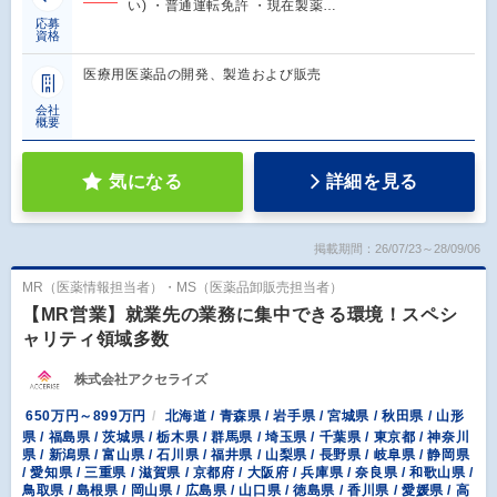
い) ・普通運転免許 ・現在製薬…
応募
資格
医療用医薬品の開発、製造および販売
会社
概要
気になる
詳細を見る
掲載期間：26/07/23～28/09/06
MR（医薬情報担当者）・MS（医薬品卸販売担当者）
【MR営業】就業先の業務に集中できる環境！スペシ
ャリティ領域多数
株式会社アクセライズ
650万円～899万円
北海道 / 青森県 / 岩手県 / 宮城県 / 秋田県 / 山形
県 / 福島県 / 茨城県 / 栃木県 / 群馬県 / 埼玉県 / 千葉県 / 東京都 / 神奈川
県 / 新潟県 / 富山県 / 石川県 / 福井県 / 山梨県 / 長野県 / 岐阜県 / 静岡県
/ 愛知県 / 三重県 / 滋賀県 / 京都府 / 大阪府 / 兵庫県 / 奈良県 / 和歌山県 /
鳥取県 / 島根県 / 岡山県 / 広島県 / 山口県 / 徳島県 / 香川県 / 愛媛県 / 高