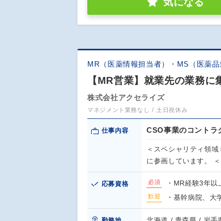
気になる
MR（医薬情報担当者）・MS（医薬
【MR営業】就業先の業務に
株式会社アクセライズ
マネジメント業務なし
土日祝休み
CSO事業のコント
仕事内容
＜スペシャリティ領域
に参画しています。 
必須
・MR経験3年以
応募資格
歓迎
・基幹病院、大
北海道 / 青森県 / 岩手県
勤務地