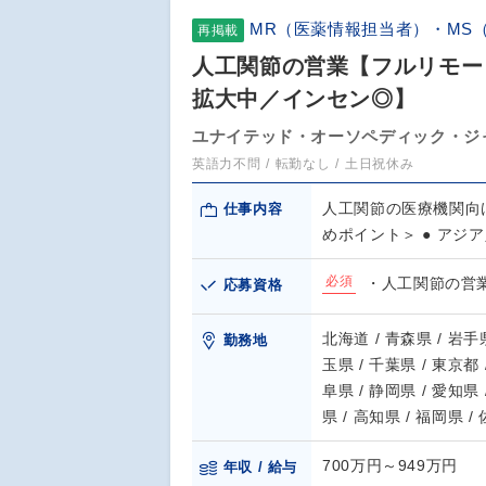
MR（医薬情報担当者）・MS
再掲載
人工関節の営業【フルリモー
拡大中／インセン◎】
ユナイテッド・オーソペディック・ジ
英語力不問
転勤なし
土日祝休み
人工関節の医療機関向
仕事内容
めポイント＞ ● アジ
必須
・人工関節の営
応募資格
北海道 / 青森県 / 岩手県
勤務地
玉県 / 千葉県 / 東京都 
阜県 / 静岡県 / 愛知県 
県 / 高知県 / 福岡県 /
700万円～949万円
年収 / 給与