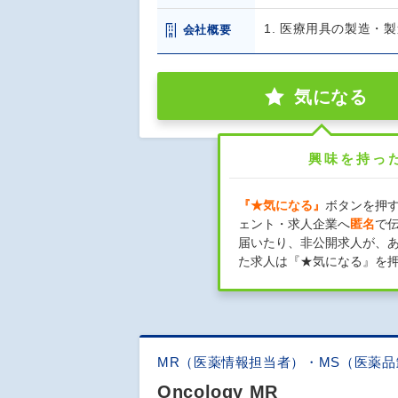
1. 医療用具の製造・
会社概要
気になる
興味を持っ
『★気になる』
ボタンを押
ェント・求人企業へ
匿名
で
届いたり、非公開求人が、
た求人は『★気になる』を
MR（医薬情報担当者）・MS（医薬
Oncology MR