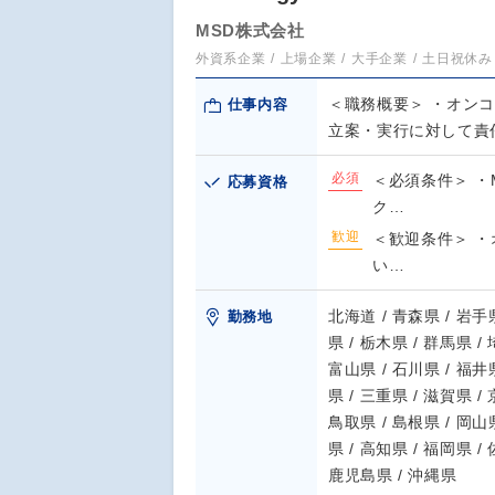
MSD株式会社
外資系企業
上場企業
大手企業
土日祝休み
＜職務概要＞ ・オン
仕事内容
立案・実行に対して責
必須
＜必須条件＞ ・
応募資格
ク…
歓迎
＜歓迎条件＞ ・
い…
北海道 / 青森県 / 岩手県
勤務地
県 / 栃木県 / 群馬県 /
富山県 / 石川県 / 福井県
県 / 三重県 / 滋賀県 /
鳥取県 / 島根県 / 岡山県
県 / 高知県 / 福岡県 /
鹿児島県 / 沖縄県