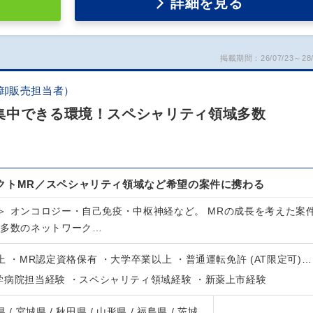
詳細を見る
掲載期間：26/07/23～28/
品卸販売担当者）
集中できる環境！スペシャリティ領域多数
ラクトMR／スペシャリティ領域など希望の案件に携わる
＞ オンコロジー・自己免疫・中枢神経など。 MRの成長を考えた案
＜多数のネットワーク…
上 ・MR認定資格保有 ・大学卒業以上 ・普通運転免許 (AT限定可)…
学病院担当経験 ・スペシャリティ領域経験 ・新薬上市経験
 / 宮城県 / 秋田県 / 山形県 / 福島県 / 茨城