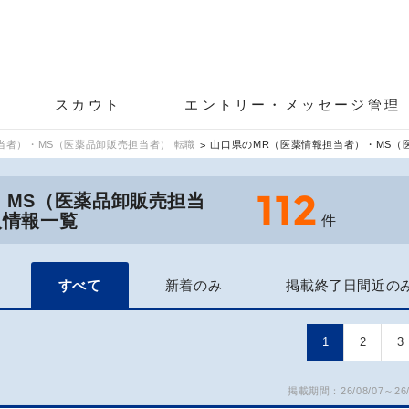
スカウト
エントリー・メッセージ管理
当者）・MS（医薬品卸販売担当者） 転職
山口県のMR（医薬情報担当者）・MS（
112
・MS（医薬品卸販売担当
人情報一覧
件
すべて
新着のみ
掲載終了日間近の
1
2
3
掲載期間：26/08/07～26/