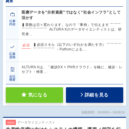
縄県
医療データを“分析資産”ではなく“社会インフラ”として
活かす
仕事
内容
▍業務は日々変わります。なので「事例」で伝えます ￣￣￣
￣￣￣￣￣￣￣ ALTURA Xのデータサイエンティストは、研
究者…
▍必須スキル（以下のいずれかを満たす方） ￣￣￣￣
必須
￣￣￣￣￣￣ ・Pythonによる…
応募
資格
ALTURA Xは、「健診DX × PHRクラウド」を軸に、健診・レ
セプト・検査…
会社
概要
気になる
詳細を見る
掲載期間：26/08/03～26/08/16
データサイエンティスト
NEW