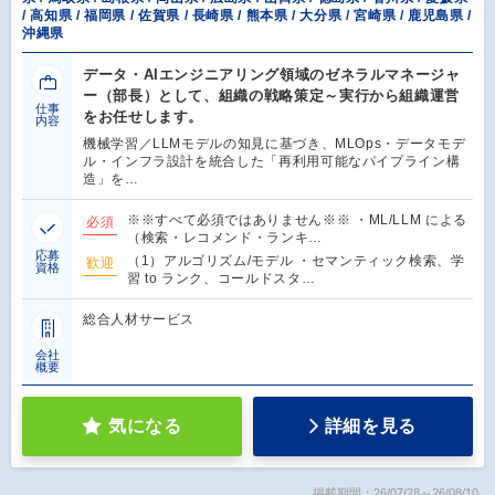
/ 高知県 / 福岡県 / 佐賀県 / 長崎県 / 熊本県 / 大分県 / 宮崎県 / 鹿児島県 /
沖縄県
データ・AIエンジニアリング領域のゼネラルマネージャ
ー（部長）として、組織の戦略策定～実行から組織運営
仕事
をお任せします。
内容
機械学習／LLMモデルの知見に基づき、MLOps・データモデ
ル・インフラ設計を統合した「再利用可能なパイプライン構
造」を…
※※すべて必須ではありません※※ ・ML/LLM による
必須
（検索・レコメンド・ランキ…
応募
（1）アルゴリズム/モデル ・セマンティック検索、学
歓迎
資格
習 to ランク、コールドスタ…
総合人材サービス
会社
概要
気になる
詳細を見る
掲載期間：26/07/28～26/08/10