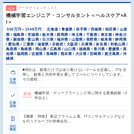
データサイエンティスト
NEW
機械学習エンジニア・コンサルタント＜ヘルスケア×A
I＞
550万円～1549万円
北海道 / 青森県 / 岩手県 / 宮城県 / 秋田県 / 山形
県 / 福島県 / 茨城県 / 栃木県 / 群馬県 / 埼玉県 / 千葉県 / 東京都 / 神奈川
県 / 新潟県 / 富山県 / 石川県 / 福井県 / 山梨県 / 長野県 / 岐阜県 / 静岡県
/ 愛知県 / 三重県 / 滋賀県 / 京都府 / 大阪府 / 兵庫県 / 奈良県 / 和歌山県 /
鳥取県 / 島根県 / 岡山県 / 広島県 / 山口県 / 徳島県 / 香川県 / 愛媛県 / 高
知県 / 福岡県 / 佐賀県 / 長崎県 / 熊本県 / 大分県 / 宮崎県 / 鹿児島県 / 沖
縄県
■同社は、顧客だけでは辿り着けないゴールを定義し、ITを活
用し、顧客と共同作業を通してゴールにリードしています。
その過程…
仕事
内容
機械学習・ディープラーニング等に関する業務経験（3
必須
年以上）
応募
資格
【概要・特徴】 東証プライム上場、ITコンサルティングなど
を行うグループの持株会社…
会社
概要