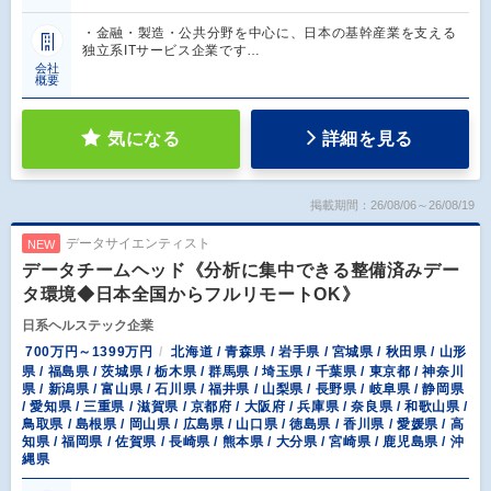
・金融・製造・公共分野を中心に、日本の基幹産業を支える
独立系ITサービス企業です…
会社
概要
気になる
詳細を見る
掲載期間：26/08/06～26/08/19
データサイエンティスト
NEW
データチームヘッド《分析に集中できる整備済みデー
タ環境◆日本全国からフルリモートOK》
日系ヘルステック企業
700万円～1399万円
北海道 / 青森県 / 岩手県 / 宮城県 / 秋田県 / 山形
県 / 福島県 / 茨城県 / 栃木県 / 群馬県 / 埼玉県 / 千葉県 / 東京都 / 神奈川
県 / 新潟県 / 富山県 / 石川県 / 福井県 / 山梨県 / 長野県 / 岐阜県 / 静岡県
/ 愛知県 / 三重県 / 滋賀県 / 京都府 / 大阪府 / 兵庫県 / 奈良県 / 和歌山県 /
鳥取県 / 島根県 / 岡山県 / 広島県 / 山口県 / 徳島県 / 香川県 / 愛媛県 / 高
知県 / 福岡県 / 佐賀県 / 長崎県 / 熊本県 / 大分県 / 宮崎県 / 鹿児島県 / 沖
縄県