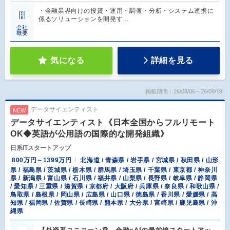
・金融業界向けの投資・運用・調査・分析・システム連携に
係るソリューションを開発す…
会社
概要
気になる
詳細を見る
掲載期間：26/08/06～26/08/19
データサイエンティスト
NEW
データサイエンティスト《日本全国からフルリモート
OK◆英語が公用語の国際的な開発組織》
日系ITスタートアップ
800万円～1399万円
北海道 / 青森県 / 岩手県 / 宮城県 / 秋田県 / 山形
県 / 福島県 / 茨城県 / 栃木県 / 群馬県 / 埼玉県 / 千葉県 / 東京都 / 神奈川
県 / 新潟県 / 富山県 / 石川県 / 福井県 / 山梨県 / 長野県 / 岐阜県 / 静岡県
/ 愛知県 / 三重県 / 滋賀県 / 京都府 / 大阪府 / 兵庫県 / 奈良県 / 和歌山県 /
鳥取県 / 島根県 / 岡山県 / 広島県 / 山口県 / 徳島県 / 香川県 / 愛媛県 / 高
知県 / 福岡県 / 佐賀県 / 長崎県 / 熊本県 / 大分県 / 宮崎県 / 鹿児島県 / 沖
縄県