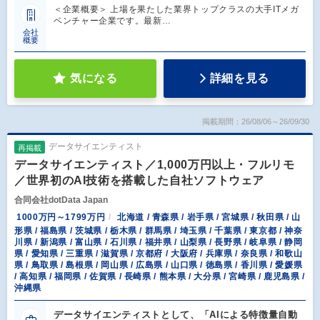
＜企業概要＞ 上場を果たした業界トップクラスの大手ITメガ
ベンチャー企業です。最新…
会社
概要
気になる
詳細を見る
掲載期間：26/08/06～26/09/30
データサイエンティスト
再掲載
データサイエンティスト／1,000万円以上・フルリモ
／世界初のAI技術を搭載した自社ソフトウェア
合同会社dotData Japan
1000万円～1799万円
北海道 / 青森県 / 岩手県 / 宮城県 / 秋田県 / 山
形県 / 福島県 / 茨城県 / 栃木県 / 群馬県 / 埼玉県 / 千葉県 / 東京都 / 神奈
川県 / 新潟県 / 富山県 / 石川県 / 福井県 / 山梨県 / 長野県 / 岐阜県 / 静岡
県 / 愛知県 / 三重県 / 滋賀県 / 京都府 / 大阪府 / 兵庫県 / 奈良県 / 和歌山
県 / 鳥取県 / 島根県 / 岡山県 / 広島県 / 山口県 / 徳島県 / 香川県 / 愛媛県
/ 高知県 / 福岡県 / 佐賀県 / 長崎県 / 熊本県 / 大分県 / 宮崎県 / 鹿児島県 /
沖縄県
データサイエンティストとして、「AIによる特徴量自動