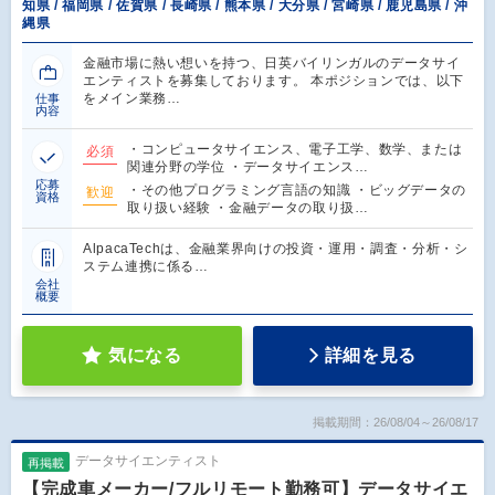
知県 / 福岡県 / 佐賀県 / 長崎県 / 熊本県 / 大分県 / 宮崎県 / 鹿児島県 / 沖
縄県
金融市場に熱い想いを持つ、日英バイリンガルのデータサイ
エンティストを募集しております。 本ポジションでは、以下
をメイン業務…
仕事
内容
・コンピュータサイエンス、電子工学、数学、または
必須
関連分野の学位 ・データサイエンス…
応募
・その他プログラミング言語の知識 ・ビッグデータの
歓迎
資格
取り扱い経験 ・金融データの取り扱…
AlpacaTechは、金融業界向けの投資・運用・調査・分析・シ
ステム連携に係る…
会社
概要
気になる
詳細を見る
掲載期間：26/08/04～26/08/17
データサイエンティスト
再掲載
【完成車メーカー/フルリモート勤務可】データサイエ