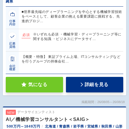
縄県
■世界最先端のディープラーニングを中心とする機械学習技術
をベースとして、顧客企業の抱える重要課題に挑戦する、先
進的プロジ…
仕事
内容
※いずれも必須 ・機械学習・ディープラーニング等に
必須
関する知識 ・ビジネスにデータサイ…
応募
資格
【概要・特徴】 東証プライム上場、ITコンサルティングなど
を行うグループの持株会社…
会社
概要
気になる
詳細を見る
掲載期間：26/08/05～26/08/18
データサイエンティスト
NEW
AI／機械学習コンサルタント＜SAIG＞
500万円～1849万円
北海道 / 青森県 / 岩手県 / 宮城県 / 秋田県 / 山形