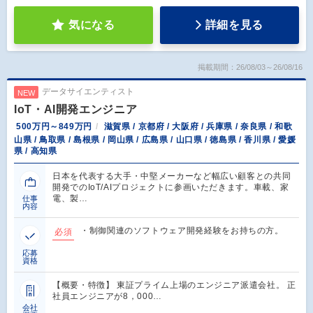
気になる
詳細を見る
掲載期間：26/08/03～26/08/16
データサイエンティスト
NEW
IoT・AI開発エンジニア
500万円～849万円
滋賀県 / 京都府 / 大阪府 / 兵庫県 / 奈良県 / 和歌
山県 / 鳥取県 / 島根県 / 岡山県 / 広島県 / 山口県 / 徳島県 / 香川県 / 愛媛
県 / 高知県
日本を代表する大手・中堅メーカーなど幅広い顧客との共同
開発でのIoT/AIプロジェクトに参画いただきます。車載、家
電、製…
仕事
内容
・制御関連のソフトウェア開発経験をお持ちの方。
必須
応募
資格
【概要・特徴】 東証プライム上場のエンジニア派遣会社。 正
社員エンジニアが8，000…
会社