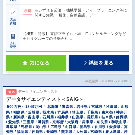
※いずれも必須 ・機械学習・ディープラーニング等に
必須
関する知識 ・画像、自然言語、デー…
応募
資格
【概要・特徴】 東証プライム上場、ITコンサルティングなど
を行うグループの持株会社…
会社
概要
気になる
詳細を見る
掲載期間：26/08/05～26/08/18
データサイエンティスト
NEW
データサイエンティスト＜SAIG＞
500万円～1849万円
北海道 / 青森県 / 岩手県 / 宮城県 / 秋田県 / 山形
県 / 福島県 / 茨城県 / 栃木県 / 群馬県 / 埼玉県 / 千葉県 / 東京都 / 神奈川
県 / 新潟県 / 富山県 / 石川県 / 福井県 / 山梨県 / 長野県 / 岐阜県 / 静岡県
/ 愛知県 / 三重県 / 滋賀県 / 京都府 / 大阪府 / 兵庫県 / 奈良県 / 和歌山県 /
鳥取県 / 島根県 / 岡山県 / 広島県 / 山口県 / 徳島県 / 香川県 / 愛媛県 / 高
知県 / 福岡県 / 佐賀県 / 長崎県 / 熊本県 / 大分県 / 宮崎県 / 鹿児島県 / 沖