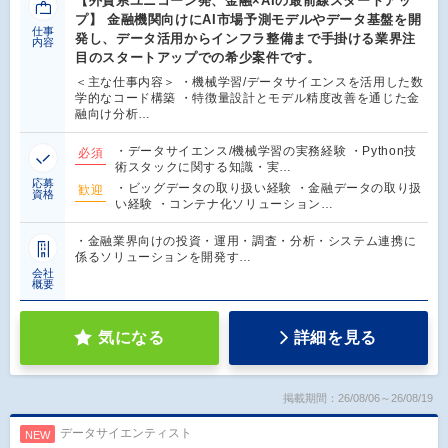
【外資系ユニコーン発、金融×AIの最前線スタートアッ
プ】 金融機関向けにAI市場予測モデルやデータ基盤を開
仕事
発し、データ活用からインフラ整備まで手掛ける業界注
内容
目のスタートアップでの希少案件です。
＜主な仕事内容＞ ・機械学習/データサイエンスを活用した数
学的なコード構築 ・特徴量設計とモデル精度改善を通じた金
融向け分析…
・データサイエンス/機械学習の実務経験 ・Python技
必須
術スタックに関する知識・実…
応募
・ビッグデータの取り扱い経験 ・金融データの取り扱
歓迎
資格
い経験 ・コンテナ化ソリューション…
・金融業界向けの投資・運用・調査・分析・システム連携に
係るソリューションを開発す…
会社
概要
気になる
詳細を見る
掲載期間：26/08/06～26/08/19
データサイエンティスト
NEW