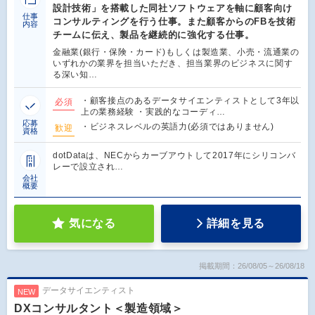
設計技術」を搭載した同社ソフトウェアを軸に顧客向け
仕事
コンサルティングを行う仕事。また顧客からのFBを技術
内容
チームに伝え、製品を継続的に強化する仕事。
金融業(銀行・保険・カード)もしくは製造業、小売・流通業の
いずれかの業界を担当いただき、担当業界のビジネスに関す
る深い知…
・顧客接点のあるデータサイエンティストとして3年以
必須
上の業務経験 ・実践的なコーディ…
応募
・ビジネスレベルの英語力(必須ではありません)
歓迎
資格
dotDataは、NECからカーブアウトして2017年にシリコンバ
レーで設立され…
会社
概要
気になる
詳細を見る
掲載期間：26/08/05～26/08/18
データサイエンティスト
NEW
DXコンサルタント＜製造領域＞