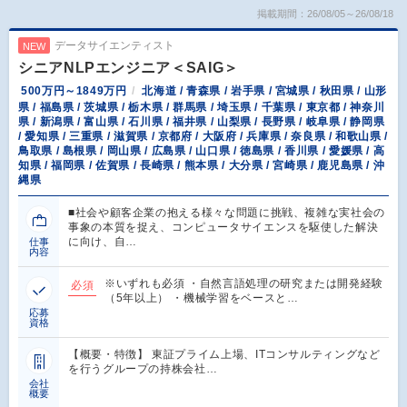
掲載期間：26/08/05～26/08/18
データサイエンティスト
NEW
シニアNLPエンジニア＜SAIG＞
500万円～1849万円
北海道 / 青森県 / 岩手県 / 宮城県 / 秋田県 / 山形
県 / 福島県 / 茨城県 / 栃木県 / 群馬県 / 埼玉県 / 千葉県 / 東京都 / 神奈川
県 / 新潟県 / 富山県 / 石川県 / 福井県 / 山梨県 / 長野県 / 岐阜県 / 静岡県
/ 愛知県 / 三重県 / 滋賀県 / 京都府 / 大阪府 / 兵庫県 / 奈良県 / 和歌山県 /
鳥取県 / 島根県 / 岡山県 / 広島県 / 山口県 / 徳島県 / 香川県 / 愛媛県 / 高
知県 / 福岡県 / 佐賀県 / 長崎県 / 熊本県 / 大分県 / 宮崎県 / 鹿児島県 / 沖
縄県
■社会や顧客企業の抱える様々な問題に挑戦、複雑な実社会の
事象の本質を捉え、コンピュータサイエンスを駆使した解決
に向け、自…
仕事
内容
※いずれも必須 ・自然言語処理の研究または開発経験
必須
（5年以上） ・機械学習をベースと…
応募
資格
【概要・特徴】 東証プライム上場、ITコンサルティングなど
を行うグループの持株会社…
会社
概要