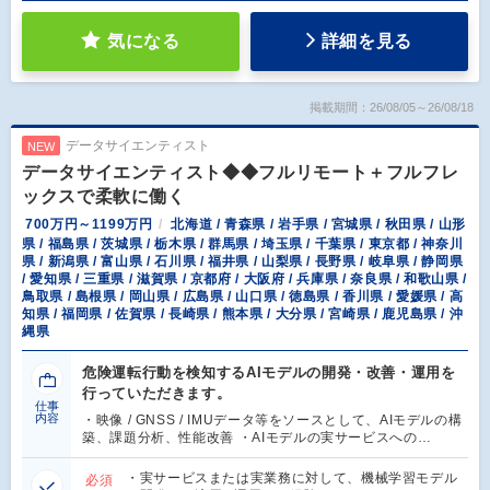
気になる
詳細を見る
掲載期間：26/08/05～26/08/18
データサイエンティスト
NEW
データサイエンティスト◆◆フルリモート＋フルフレ
ックスで柔軟に働く
700万円～1199万円
北海道 / 青森県 / 岩手県 / 宮城県 / 秋田県 / 山形
県 / 福島県 / 茨城県 / 栃木県 / 群馬県 / 埼玉県 / 千葉県 / 東京都 / 神奈川
県 / 新潟県 / 富山県 / 石川県 / 福井県 / 山梨県 / 長野県 / 岐阜県 / 静岡県
/ 愛知県 / 三重県 / 滋賀県 / 京都府 / 大阪府 / 兵庫県 / 奈良県 / 和歌山県 /
鳥取県 / 島根県 / 岡山県 / 広島県 / 山口県 / 徳島県 / 香川県 / 愛媛県 / 高
知県 / 福岡県 / 佐賀県 / 長崎県 / 熊本県 / 大分県 / 宮崎県 / 鹿児島県 / 沖
縄県
危険運転行動を検知するAIモデルの開発・改善・運用を
行っていただきます。
仕事
内容
・映像 / GNSS / IMUデータ等をソースとして、AIモデルの構
築、課題分析、性能改善 ・AIモデルの実サービスへの…
・実サービスまたは実業務に対して、機械学習モデル
必須