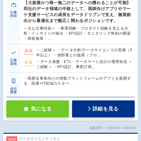
【大規模かつ唯一無二のデータへの携わることが可能】
同社のデータ領域の中核として、医師向けアプリやマー
仕事
ケ支援サービスの成長をデータドリブンで支え、施策創
内容
出から最適化まで幅広く関わるポジションです。
＜主な仕事内容＞ ・事業戦略・プロダクト戦略を支える分
析・インサイトの抽出 ・KPI設計・モニタリング体制の構築
・新規施策・…
＜ご経験＞ ・データ分析/データサイエンスの実務（5
必須
年以上） ・他部署との協業（プロ…
応募
・データ基盤・ETL・データマート設計の運用知見 ＜
歓迎
資格
ご経験＞ ・KPI設計、事業計画…
・医療従事者向けの情報プラットフォームやアプリを展開す
る、医療×IT領域のスター…
会社
概要
気になる
詳細を見る
掲載期間：26/08/06～26/08/19
データサイエンティスト
NEW