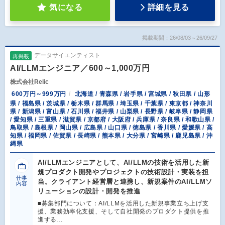
気になる
詳細を見る
掲載期間：26/08/03～26/09/27
データサイエンティスト
再掲載
AI/LLMエンジニア／600～1,000万円
株式会社Relic
600万円～999万円
北海道 / 青森県 / 岩手県 / 宮城県 / 秋田県 / 山形
県 / 福島県 / 茨城県 / 栃木県 / 群馬県 / 埼玉県 / 千葉県 / 東京都 / 神奈川
県 / 新潟県 / 富山県 / 石川県 / 福井県 / 山梨県 / 長野県 / 岐阜県 / 静岡県
/ 愛知県 / 三重県 / 滋賀県 / 京都府 / 大阪府 / 兵庫県 / 奈良県 / 和歌山県 /
鳥取県 / 島根県 / 岡山県 / 広島県 / 山口県 / 徳島県 / 香川県 / 愛媛県 / 高
知県 / 福岡県 / 佐賀県 / 長崎県 / 熊本県 / 大分県 / 宮崎県 / 鹿児島県 / 沖
縄県
AI/LLMエンジニアとして、AI/LLMの技術を活用した新
規プロダクト開発やプロジェクトの技術設計・実装を担
仕事
当。クライアント経営層と連携し、新規案件のAI/LLMソ
内容
リューションの設計・開発を推進
■募集部門について：AI/LLMを活用した新規事業立ち上げ支
援、業務効率化支援、そして自社開発のプロダクト提供を推
進する…