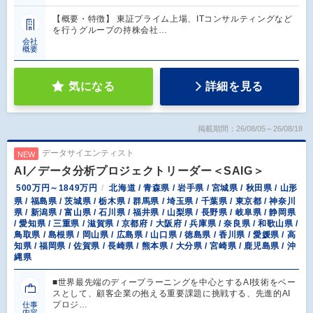
【概要・特徴】 東証プライム上場、ITコンサルティングなど
を行うグループの持株会社…
会社
概要
気になる
詳細を見る
掲載期間：26/08/05～26/08/18
データサイエンティスト
NEW
AI／データ分析プロジェクトリーダー＜SAIG＞
500万円～1849万円
北海道 / 青森県 / 岩手県 / 宮城県 / 秋田県 / 山形
県 / 福島県 / 茨城県 / 栃木県 / 群馬県 / 埼玉県 / 千葉県 / 東京都 / 神奈川
県 / 新潟県 / 富山県 / 石川県 / 福井県 / 山梨県 / 長野県 / 岐阜県 / 静岡県
/ 愛知県 / 三重県 / 滋賀県 / 京都府 / 大阪府 / 兵庫県 / 奈良県 / 和歌山県 /
鳥取県 / 島根県 / 岡山県 / 広島県 / 山口県 / 徳島県 / 香川県 / 愛媛県 / 高
知県 / 福岡県 / 佐賀県 / 長崎県 / 熊本県 / 大分県 / 宮崎県 / 鹿児島県 / 沖
縄県
■世界最先端のディープラーニングを中心とするAI技術をベー
スとして、顧客企業の抱える重要課題に挑戦する、先進的AI
プロジ…
仕事
内容