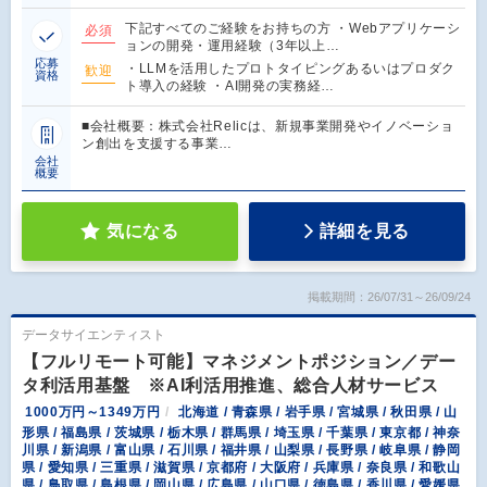
下記すべてのご経験をお持ちの方 ・Webアプリケーシ
必須
ョンの開発・運用経験（3年以上…
応募
・LLMを活用したプロトタイピングあるいはプロダク
歓迎
資格
ト導入の経験 ・AI開発の実務経…
■会社概要：株式会社Relicは、新規事業開発やイノベーショ
ン創出を支援する事業…
会社
概要
気になる
詳細を見る
掲載期間：26/07/31～26/09/24
データサイエンティスト
【フルリモート可能】マネジメントポジション／デー
タ利活用基盤 ※AI利活用推進、総合人材サービス
1000万円～1349万円
北海道 / 青森県 / 岩手県 / 宮城県 / 秋田県 / 山
形県 / 福島県 / 茨城県 / 栃木県 / 群馬県 / 埼玉県 / 千葉県 / 東京都 / 神奈
川県 / 新潟県 / 富山県 / 石川県 / 福井県 / 山梨県 / 長野県 / 岐阜県 / 静岡
県 / 愛知県 / 三重県 / 滋賀県 / 京都府 / 大阪府 / 兵庫県 / 奈良県 / 和歌山
県 / 鳥取県 / 島根県 / 岡山県 / 広島県 / 山口県 / 徳島県 / 香川県 / 愛媛県