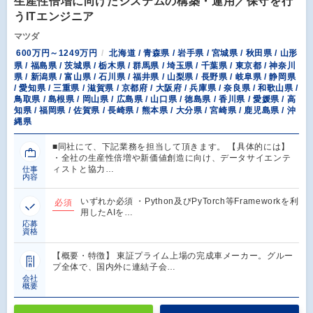
生産性倍増に向けたシステムの構築・運用／保守を行
うITエンジニア
マツダ
600万円～1249万円
北海道 / 青森県 / 岩手県 / 宮城県 / 秋田県 / 山形
県 / 福島県 / 茨城県 / 栃木県 / 群馬県 / 埼玉県 / 千葉県 / 東京都 / 神奈川
県 / 新潟県 / 富山県 / 石川県 / 福井県 / 山梨県 / 長野県 / 岐阜県 / 静岡県
/ 愛知県 / 三重県 / 滋賀県 / 京都府 / 大阪府 / 兵庫県 / 奈良県 / 和歌山県 /
鳥取県 / 島根県 / 岡山県 / 広島県 / 山口県 / 徳島県 / 香川県 / 愛媛県 / 高
知県 / 福岡県 / 佐賀県 / 長崎県 / 熊本県 / 大分県 / 宮崎県 / 鹿児島県 / 沖
縄県
■同社にて、下記業務を担当して頂きます。 【具体的には】
・全社の生産性倍増や新価値創造に向け、データサイエンテ
ィストと協力…
仕事
内容
いずれか必須 ・Python及びPyTorch等Frameworkを利
必須
用したAIを…
応募
資格
【概要・特徴】 東証プライム上場の完成車メーカー。グルー
プ全体で、国内外に連結子会…
会社
概要