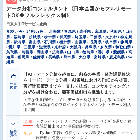
データサイエンティスト
NEW
データ分析コンサルタント《日本全国からフルリモー
トOK◆フルフレックス制》
日系大手ITサービス企業
600万円～1499万円
北海道 / 青森県 / 岩手県 / 宮城県 / 秋田県 / 山形
県 / 福島県 / 茨城県 / 栃木県 / 群馬県 / 埼玉県 / 千葉県 / 東京都 / 神奈川
県 / 新潟県 / 富山県 / 石川県 / 福井県 / 山梨県 / 長野県 / 岐阜県 / 静岡県
/ 愛知県 / 三重県 / 滋賀県 / 京都府 / 大阪府 / 兵庫県 / 奈良県 / 和歌山県 /
鳥取県 / 島根県 / 岡山県 / 広島県 / 山口県 / 徳島県 / 香川県 / 愛媛県 / 高
知県 / 福岡県 / 佐賀県 / 長崎県 / 熊本県 / 大分県 / 宮崎県 / 鹿児島県 / 沖
縄県
【AI・データ分析を起点に、顧客の事業・経営課題解決
をリード】 データ分析・AI領域におけるPoCから提言、
仕事
実行計画策定までを一貫して担当。コンサルティングと
内容
分析を掛け合わせ、顧客価値創出を推進します。
＜主な仕事内容＞ ・AI・データ分析領域におけるPoC案件・
AIモデル構築案件のプロジェクトマネジメント ・データ利活
用に関…
・クライアントワークの経験 ・データ分析を用いた顧
必須
客課題抽出および事業戦略提案の実…
応募
・Python実行に必要なシステム環境への理解 ・データ
歓迎
資格
利活用に必要なデータマネジ…