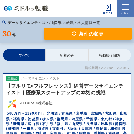
データサイエンティスト/山口県
の転職・求人情報一覧
30
条件の変更
件
すべて
新着のみ
掲載終了間近
掲載期間：26/08/04～26/08/17
データサイエンティスト
再掲載
【フルリモ×フルフレックス】経営データサイエンテ
ィスト｜医療系スタートアップの本気の挑戦
ALTURA X株式会社
500万円～1199万円
北海道 / 青森県 / 岩手県 / 宮城県 / 秋田県 / 山形
県 / 福島県 / 茨城県 / 栃木県 / 群馬県 / 埼玉県 / 千葉県 / 東京都 / 神奈川
県 / 新潟県 / 富山県 / 石川県 / 福井県 / 山梨県 / 長野県 / 岐阜県 / 静岡県
/ 愛知県 / 三重県 / 滋賀県 / 京都府 / 大阪府 / 兵庫県 / 奈良県 / 和歌山県 /
鳥取県 / 島根県 / 岡山県 / 広島県 / 山口県 / 徳島県 / 香川県 / 愛媛県 / 高