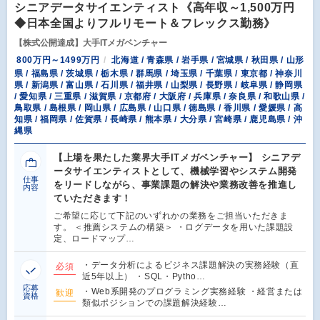
シニアデータサイエンティスト《高年収～1,500万円
◆日本全国よりフルリモート＆フレックス勤務》
【株式公開達成】大手ITメガベンチャー
800万円～1499万円
北海道 / 青森県 / 岩手県 / 宮城県 / 秋田県 / 山形
県 / 福島県 / 茨城県 / 栃木県 / 群馬県 / 埼玉県 / 千葉県 / 東京都 / 神奈川
県 / 新潟県 / 富山県 / 石川県 / 福井県 / 山梨県 / 長野県 / 岐阜県 / 静岡県
/ 愛知県 / 三重県 / 滋賀県 / 京都府 / 大阪府 / 兵庫県 / 奈良県 / 和歌山県 /
鳥取県 / 島根県 / 岡山県 / 広島県 / 山口県 / 徳島県 / 香川県 / 愛媛県 / 高
知県 / 福岡県 / 佐賀県 / 長崎県 / 熊本県 / 大分県 / 宮崎県 / 鹿児島県 / 沖
縄県
【上場を果たした業界大手ITメガベンチャー】 シニアデ
ータサイエンティストとして、機械学習やシステム開発
仕事
をリードしながら、事業課題の解決や業務改善を推進し
内容
ていただきます！
ご希望に応じて下記のいずれかの業務をご担当いただきま
す。 ＜推薦システムの構築＞ ・ログデータを用いた課題設
定、ロードマップ…
・データ分析によるビジネス課題解決の実務経験（直
必須
近5年以上） ・SQL・Pytho…
応募
・Web系開発のプログラミング実務経験 ・経営または
歓迎
資格
類似ポジションでの課題解決経験…