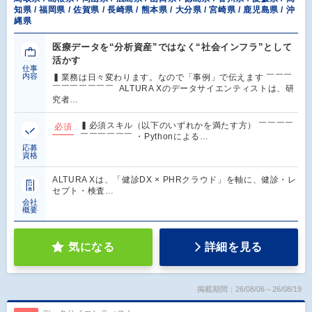
知県 / 福岡県 / 佐賀県 / 長崎県 / 熊本県 / 大分県 / 宮崎県 / 鹿児島県 / 沖
縄県
医療データを“分析資産”ではなく“社会インフラ”として
活かす
仕事
内容
▍業務は日々変わります。なので「事例」で伝えます ￣￣￣
￣￣￣￣￣￣￣ ALTURA Xのデータサイエンティストは、研
究者…
▍必須スキル（以下のいずれかを満たす方） ￣￣￣￣
必須
￣￣￣￣￣￣ ・Pythonによる…
応募
資格
ALTURA Xは、「健診DX × PHRクラウド」を軸に、健診・レ
セプト・検査…
会社
概要
気になる
詳細を見る
掲載期間：26/08/06～26/08/19