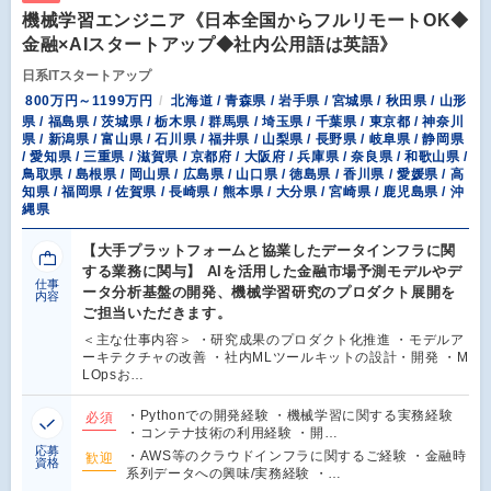
機械学習エンジニア《日本全国からフルリモートOK◆
金融×AIスタートアップ◆社内公用語は英語》
日系ITスタートアップ
800万円～1199万円
北海道 / 青森県 / 岩手県 / 宮城県 / 秋田県 / 山形
県 / 福島県 / 茨城県 / 栃木県 / 群馬県 / 埼玉県 / 千葉県 / 東京都 / 神奈川
県 / 新潟県 / 富山県 / 石川県 / 福井県 / 山梨県 / 長野県 / 岐阜県 / 静岡県
/ 愛知県 / 三重県 / 滋賀県 / 京都府 / 大阪府 / 兵庫県 / 奈良県 / 和歌山県 /
鳥取県 / 島根県 / 岡山県 / 広島県 / 山口県 / 徳島県 / 香川県 / 愛媛県 / 高
知県 / 福岡県 / 佐賀県 / 長崎県 / 熊本県 / 大分県 / 宮崎県 / 鹿児島県 / 沖
縄県
【大手プラットフォームと協業したデータインフラに関
する業務に関与】 AIを活用した金融市場予測モデルやデ
仕事
ータ分析基盤の開発、機械学習研究のプロダクト展開を
内容
ご担当いただきます。
＜主な仕事内容＞ ・研究成果のプロダクト化推進 ・モデルア
ーキテクチャの改善 ・社内MLツールキットの設計・開発 ・M
LOpsお…
・Pythonでの開発経験 ・機械学習に関する実務経験
必須
・コンテナ技術の利用経験 ・開…
応募
・AWS等のクラウドインフラに関するご経験 ・金融時
歓迎
資格
系列データへの興味/実務経験 ・…