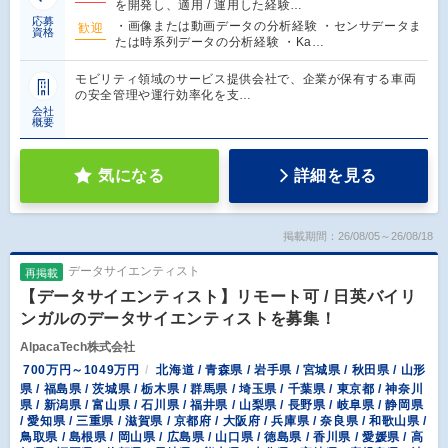
を開発し、適用 / 運用した経験…
応募
・画像または動画データの分析経験 ・センサデータま
歓迎
資格
たは時系列データの分析経験 ・Ka…
モビリティ領域のサービス提供会社で、企業が保有する車両
の安全管理や運行効率化を支…
会社
概要
気になる
詳細を見る
掲載期間：26/08/05～26/08/18
データサイエンティスト
再掲載
【データサイエンティスト】リモート可 / 日英バイリ
ンガルのデータサイエンティストを募集！
AlpacaTech株式会社
700万円～1049万円
北海道 / 青森県 / 岩手県 / 宮城県 / 秋田県 / 山形
県 / 福島県 / 茨城県 / 栃木県 / 群馬県 / 埼玉県 / 千葉県 / 東京都 / 神奈川
県 / 新潟県 / 富山県 / 石川県 / 福井県 / 山梨県 / 長野県 / 岐阜県 / 静岡県
/ 愛知県 / 三重県 / 滋賀県 / 京都府 / 大阪府 / 兵庫県 / 奈良県 / 和歌山県 /
鳥取県 / 島根県 / 岡山県 / 広島県 / 山口県 / 徳島県 / 香川県 / 愛媛県 / 高