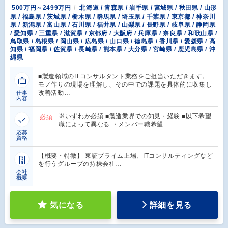
500万円～2499万円
北海道 / 青森県 / 岩手県 / 宮城県 / 秋田県 / 山形
県 / 福島県 / 茨城県 / 栃木県 / 群馬県 / 埼玉県 / 千葉県 / 東京都 / 神奈川
県 / 新潟県 / 富山県 / 石川県 / 福井県 / 山梨県 / 長野県 / 岐阜県 / 静岡県
/ 愛知県 / 三重県 / 滋賀県 / 京都府 / 大阪府 / 兵庫県 / 奈良県 / 和歌山県 /
鳥取県 / 島根県 / 岡山県 / 広島県 / 山口県 / 徳島県 / 香川県 / 愛媛県 / 高
知県 / 福岡県 / 佐賀県 / 長崎県 / 熊本県 / 大分県 / 宮崎県 / 鹿児島県 / 沖
縄県
■製造領域のITコンサルタント業務をご担当いただきます。
モノ作りの現場を理解し、その中での課題を具体的に収集し
改善活動…
仕事
内容
※いずれか必須 ■製造業界での知見・経験 ■以下希望
必須
職によって異なる ・メンバー職希望…
応募
資格
【概要・特徴】 東証プライム上場、ITコンサルティングなど
を行うグループの持株会社…
会社
概要
気になる
詳細を見る