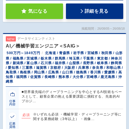
気になる
詳細を見る
掲載期間：26/08/05～26/08/18
データサイエンティスト
NEW
AI／機械学習エンジニア＜SAIG＞
500万円～1849万円
北海道 / 青森県 / 岩手県 / 宮城県 / 秋田県 / 山形
県 / 福島県 / 茨城県 / 栃木県 / 群馬県 / 埼玉県 / 千葉県 / 東京都 / 神奈川
県 / 新潟県 / 富山県 / 石川県 / 福井県 / 山梨県 / 長野県 / 岐阜県 / 静岡県
/ 愛知県 / 三重県 / 滋賀県 / 京都府 / 大阪府 / 兵庫県 / 奈良県 / 和歌山県 /
鳥取県 / 島根県 / 岡山県 / 広島県 / 山口県 / 徳島県 / 香川県 / 愛媛県 / 高
知県 / 福岡県 / 佐賀県 / 長崎県 / 熊本県 / 大分県 / 宮崎県 / 鹿児島県 / 沖
縄県
■世界最先端のディープラーニングを中心とするAI技術をベー
スとして、顧客企業の抱える重要課題に挑戦する、先進的AI
プロジ…
仕事
内容
※いずれも必須 ・機械学習・ディープラーニング等に
必須
関する業務経験（3年以上） ・画像…
応募
資格