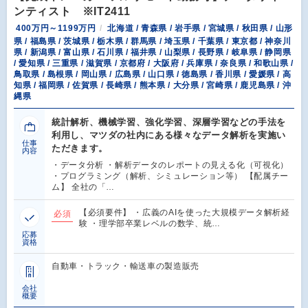
ンティスト ※IT2411
400万円～1199万円
北海道 / 青森県 / 岩手県 / 宮城県 / 秋田県 / 山形
県 / 福島県 / 茨城県 / 栃木県 / 群馬県 / 埼玉県 / 千葉県 / 東京都 / 神奈川
県 / 新潟県 / 富山県 / 石川県 / 福井県 / 山梨県 / 長野県 / 岐阜県 / 静岡県
/ 愛知県 / 三重県 / 滋賀県 / 京都府 / 大阪府 / 兵庫県 / 奈良県 / 和歌山県 /
鳥取県 / 島根県 / 岡山県 / 広島県 / 山口県 / 徳島県 / 香川県 / 愛媛県 / 高
知県 / 福岡県 / 佐賀県 / 長崎県 / 熊本県 / 大分県 / 宮崎県 / 鹿児島県 / 沖
縄県
統計解析、機械学習、強化学習、深層学習などの手法を
利用し、マツダの社内にある様々なデータ解析を実施い
仕事
ただきます。
内容
・データ分析 ・解析データのレポートの見える化（可視化）
・プログラミング（解析、シミュレーション等） 【配属チー
ム】 全社の「…
【必須要件】 ・広義のAIを使った大規模データ解析経
必須
験 ・理学部卒業レベルの数学、統…
応募
資格
自動車・トラック・輸送車の製造販売
会社
概要