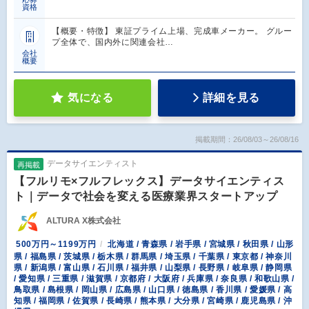
資格
【概要・特徴】 東証プライム上場、完成車メーカー。 グルー
プ全体で、国内外に関連会社…
会社
概要
気になる
詳細を見る
掲載期間：26/08/03～26/08/16
データサイエンティスト
再掲載
【フルリモ×フルフレックス】データサイエンティス
ト｜データで社会を変える医療業界スタートアップ
ALTURA X株式会社
500万円～1199万円
北海道 / 青森県 / 岩手県 / 宮城県 / 秋田県 / 山形
県 / 福島県 / 茨城県 / 栃木県 / 群馬県 / 埼玉県 / 千葉県 / 東京都 / 神奈川
県 / 新潟県 / 富山県 / 石川県 / 福井県 / 山梨県 / 長野県 / 岐阜県 / 静岡県
/ 愛知県 / 三重県 / 滋賀県 / 京都府 / 大阪府 / 兵庫県 / 奈良県 / 和歌山県 /
鳥取県 / 島根県 / 岡山県 / 広島県 / 山口県 / 徳島県 / 香川県 / 愛媛県 / 高
知県 / 福岡県 / 佐賀県 / 長崎県 / 熊本県 / 大分県 / 宮崎県 / 鹿児島県 / 沖