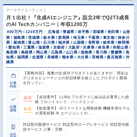
データサイエンティスト
月１出社！『生成AIエンジニア』設立2年でQ2T3成長
のAI Techカンパニー｜年収1200万
800万円～1249万円
北海道 / 青森県 / 岩手県 / 宮城県 / 秋田県 / 山形
県 / 福島県 / 茨城県 / 栃木県 / 群馬県 / 埼玉県 / 千葉県 / 東京都 / 神奈川
県 / 新潟県 / 富山県 / 石川県 / 福井県 / 山梨県 / 長野県 / 岐阜県 / 静岡県
/ 愛知県 / 三重県 / 滋賀県 / 京都府 / 大阪府 / 兵庫県 / 奈良県 / 和歌山県 /
鳥取県 / 島根県 / 岡山県 / 広島県 / 山口県 / 徳島県 / 香川県 / 愛媛県 / 高
知県 / 福岡県 / 佐賀県 / 長崎県 / 熊本県 / 大分県 / 宮崎県 / 鹿児島県 / 沖
縄県
【業務内容】 複数の生成AIプロダクトがありますが、現在は
デジタルヒューマンとの対話体験を核としたプロダクト開発
を行ってい…
仕事
内容
【必須要件】 LLMをプロダクトに組み込み運用した経
必須
験 フロントエンド、バックエンド…
応募
【歓迎要件】 AIファーストな開発経験 機械学習モデル
歓迎
資格
の実装経験 AI エージェントの…
対話型AI面接サービス 対話型AIロープレサービス 対話型AI面
談サービス 人事・労務…
会社