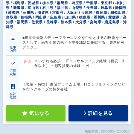
県 / 福島県 / 茨城県 / 栃木県 / 群馬県 / 埼玉県 / 千葉県 / 東京都 / 神奈川
県 / 新潟県 / 富山県 / 石川県 / 福井県 / 山梨県 / 長野県 / 岐阜県 / 静岡県
/ 愛知県 / 三重県 / 滋賀県 / 京都府 / 大阪府 / 兵庫県 / 奈良県 / 和歌山県 /
鳥取県 / 島根県 / 岡山県 / 広島県 / 山口県 / 徳島県 / 香川県 / 愛媛県 / 高
知県 / 福岡県 / 佐賀県 / 長崎県 / 熊本県 / 大分県 / 宮崎県 / 鹿児島県 / 沖
縄県
■世界最先端のディープラーニングを中心とするAI技術をベー
スとして、顧客企業の抱える重要課題に挑戦する、先進的AI
プロジ…
仕事
内容
※いずれも必須 ・ITコンサルティング経験（目安：3
必須
年以上） ・顧客折衝の経験 ・AI…
応募
資格
【概要・特徴】 東証プライム上場、ITコンサルティングなど
を行うグループの持株会社…
会社
概要
気になる
詳細を見る
掲載期間：26/08/05～26/08/18