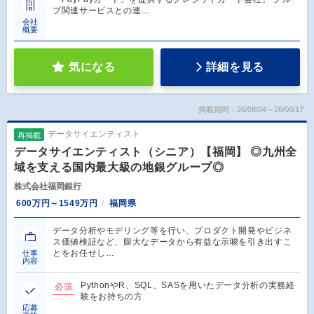
プ関連サービスとの連…
会社
概要
気になる
詳細を見る
掲載期間：26/08/04～26/08/17
データサイエンティスト
再掲載
データサイエンティスト（シニア）【福岡】 ◎九州全
域を支える国内最大級の地銀グループ◎
株式会社福岡銀行
600万円～1549万円
福岡県
データ分析やモデリング等を行い、プロダクト開発やビジネ
ス価値検証など、膨大なデータから有益な示唆を引き出すこ
とをお任せし…
仕事
内容
PythonやR、SQL、SASを用いたデータ分析の実務経
必須
験をお持ちの方
応募