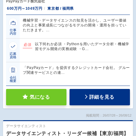
PayPayカード株式会社
600万円～1049万円
東京都 / 福岡県
機械学習・データサイエンスの知見を活かし、ユーザー価値
の向上と事業成長につながるモデルの開発・運用を担ってい
ただきます。…
仕事
内容
以下何れか必須 ・Pythonを用いたデータ分析・機械学
必須
習モデル開発の実務経験 ・G…
応募
資格
「PayPayカード」を提供するクレジットカード会社。 グルー
プ関連サービスとの連…
会社
概要
気になる
詳細を見る
掲載期間：26/07/28～26/08/12
データサイエンティスト
データサイエンティスト・リーダー候補【東京/福岡】