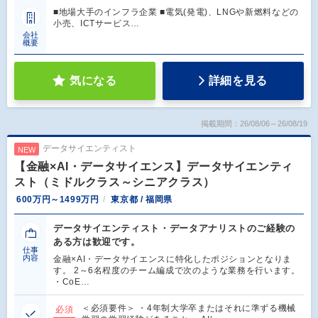
■地場大手のインフラ企業 ■電気(発電)、LNGや新燃料などの
小売、ICTサービス…
会社
概要
気になる
詳細を見る
掲載期間：26/08/06～26/08/19
データサイエンティスト
NEW
【金融×AI・データサイエンス】データサイエンティ
スト（ミドルクラス～シニアクラス）
600万円～1499万円
東京都 / 福岡県
データサイエンティスト・データアナリストのご経験の
ある方は歓迎です。
仕事
内容
金融×AI・データサイエンスに特化したポジションとなりま
す。 2～6名程度のチーム編成で次のような業務を行います。
・CoE…
＜必須要件＞ ・4年制大学卒またはそれに準ずる機械
必須