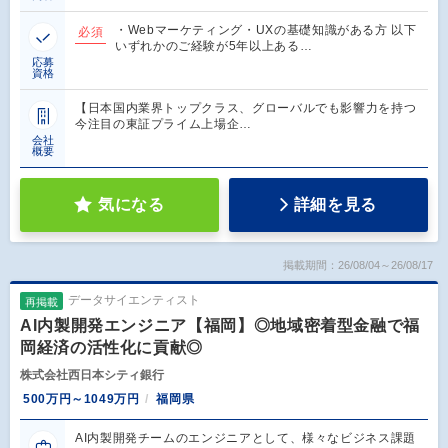
・Webマーケティング・UXの基礎知識がある方 以下
必須
いずれかのご経験が5年以上ある…
応募
資格
【日本国内業界トップクラス、グローバルでも影響力を持つ
今注目の東証プライム上場企…
会社
概要
気になる
詳細を見る
掲載期間：26/08/04～26/08/17
データサイエンティスト
再掲載
AI内製開発エンジニア【福岡】◎地域密着型金融で福
岡経済の活性化に貢献◎
株式会社西日本シティ銀行
500万円～1049万円
福岡県
AI内製開発チームのエンジニアとして、様々なビジネス課題