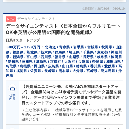
掲載期間：26/08/06～26/08/19
データサイエンティスト
NEW
データサイエンティスト《日本全国からフルリモート
OK◆英語が公用語の国際的な開発組織》
日系ITスタートアップ
800万円～1399万円
北海道 / 青森県 / 岩手県 / 宮城県 / 秋田県 / 山形
県 / 福島県 / 茨城県 / 栃木県 / 群馬県 / 埼玉県 / 千葉県 / 東京都 / 神奈川
県 / 新潟県 / 富山県 / 石川県 / 福井県 / 山梨県 / 長野県 / 岐阜県 / 静岡県
/ 愛知県 / 三重県 / 滋賀県 / 京都府 / 大阪府 / 兵庫県 / 奈良県 / 和歌山県 /
鳥取県 / 島根県 / 岡山県 / 広島県 / 山口県 / 徳島県 / 香川県 / 愛媛県 / 高
知県 / 福岡県 / 佐賀県 / 長崎県 / 熊本県 / 大分県 / 宮崎県 / 鹿児島県 / 沖
縄県
【外資系ユニコーン発、金融×AIの最前線スタートアッ
プ】 金融機関向けにAI市場予測モデルやデータ基盤を開
仕事
発し、データ活用からインフラ整備まで手掛ける業界注
内容
目のスタートアップでの希少案件です。
＜主な仕事内容＞ ・機械学習/データサイエンスを活用した数
学的なコード構築 ・特徴量設計とモデル精度改善を通じた金
融向け分析…