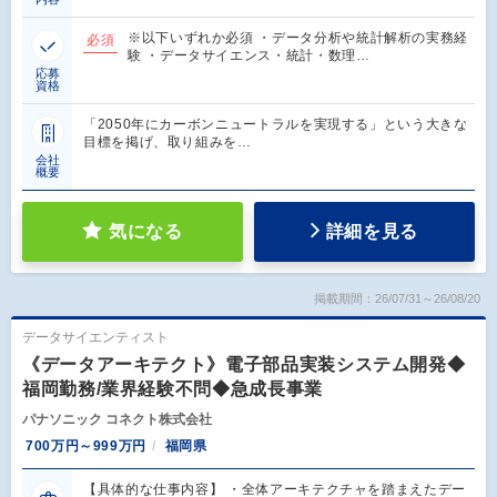
※以下いずれか必須 ・データ分析や統計解析の実務経
必須
験 ・データサイエンス・統計・数理…
応募
資格
「2050年にカーボンニュートラルを実現する」という大きな
目標を掲げ、取り組みを…
会社
概要
気になる
詳細を見る
掲載期間：26/07/31～26/08/20
データサイエンティスト
《データアーキテクト》電子部品実装システム開発◆
福岡勤務/業界経験不問◆急成長事業
パナソニック コネクト株式会社
700万円～999万円
福岡県
【具体的な仕事内容】 ・全体アーキテクチャを踏まえたデー