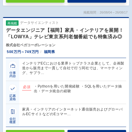
掲載期間：26/08/04～26/08/17
データサイエンティスト
再掲載
データエンジニア【福岡】家具・インテリアを展開！
「LOWYA」テレビ東京系列老舗番組でも特集済み◎
株式会社ベガコーポレーション
500万円～749万円
福岡県
インテリアECにおける業界トップクラス企業として、企画製
造から販売まで一貫して自社で行う同社では、マーケティン
グ、サプラ…
仕事
内容
・Pythonを用いた開発経験 ・SQLを用いたデータ抽
必須
出・データ統合の経験
応募
資格
家具・インテリアのインターネット通信販売およびグローバ
ルECサイトなどのEコマー…
会社
概要