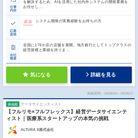
を解決するため、AIを活用した社内外システムの開発業務を
お任せし…
仕事
内容
システム開発の実務経験をお持ちの方
必須
応募
資格
全国に176か店の店舗を展開。地方銀行としてトップクラスの
経営規模と業績を誇りま…
会社
概要
気になる
詳細を見る
掲載期間：26/08/04～26/08/17
データサイエンティスト
再掲載
【フルリモ×フルフレックス】経営データサイエンテ
ィスト｜医療系スタートアップの本気の挑戦
ALTURA X株式会社