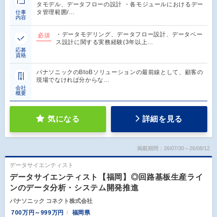
タモデル、データフローの設計 ・各モジュールにおけるデー
タ管理範囲/…
仕事
内容
・データモデリング、データフロー設計、データベー
必須
ス設計に関する実務経験(3年以上…
応募
資格
パナソニックのBtoBソリューションの最前線として、顧客の
現場でなければ分からな…
会社
概要
気になる
詳細を見る
掲載期間：26/07/30～26/08/12
データサイエンティスト
データサイエンティスト【福岡】◎回路基板生産ライ
ンのデータ分析・システム開発推進
パナソニック コネクト株式会社
700万円～999万円
福岡県