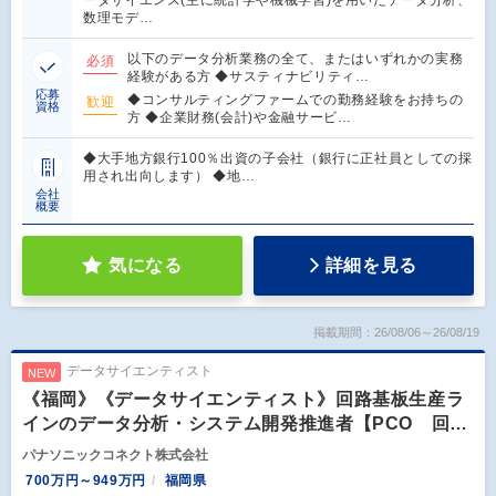
ータサイエンス(主に統計学や機械学習)を用いたデータ分析、
数理モデ…
以下のデータ分析業務の全て、またはいずれかの実務
必須
経験がある方 ◆サスティナビリティ…
応募
◆コンサルティングファームでの勤務経験をお持ちの
歓迎
資格
方 ◆企業財務(会計)や金融サービ…
◆大手地方銀行100％出資の子会社（銀行に正社員としての採
用され出向します） ◆地…
会社
概要
気になる
詳細を見る
掲載期間：26/08/06～26/08/19
データサイエンティスト
NEW
《福岡》《データサイエンティスト》回路基板生産ラ
インのデータ分析・システム開発推進者【PCO 回…
パナソニックコネクト株式会社
700万円～949万円
福岡県