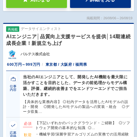
掲載期間：26/08/06～26/08/19
データサイエンティスト
再掲載
AIエンジニア│品質向上支援サービスを提供│14期連続
成長企業！新規立ち上げ
バルテス株式会社
600万円～999万円
東京都 / 大阪府 / 福岡県
当社のAIエンジニアとして、開発したAI機能を最大限に
活かすことを目的とした、データの前処理からモデル構
仕事
築、評価、継続的改善までをエンドツーエンドでご担当
内容
いただきます。
【具体的な業務内容】 ◎社内データを活用したAIモデルの設
計・開発 ◎開発したAIモデルの製品への実装・統合 ◎デ
ータ収集…
【下記いずれかのバックグラウンド・ご経験】 ◎ソフ
必須
トウェア開発の基本的な知識 ◎…
応募
・機械学習/深層学習アルゴリズムの実務での活用経験
歓迎
資格