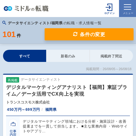
データサイエンティスト/福岡県
の転職・求人情報一覧
101
条件の変更
件
すべて
新着のみ
掲載終了間近
掲載期間：26/08/05～26/08/18
データサイエンティスト
再掲載
デジタルマーケティングアナリスト【福岡】東証プラ
イム／データ活用でCX向上を実現
トランスコスモス株式会社
450万円～699万円
福岡県
デジタルマーケティング領域における分析・施策設計・改善
提案までを一貫して担当します。 ■主な業務内容 ・Webサイ
トやアプリ…
仕事
内容