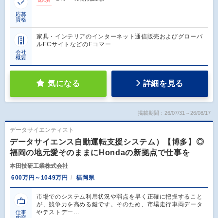
応募
資格
家具・インテリアのインターネット通信販売およびグローバ
ルECサイトなどのEコマー…
会社
概要
気になる
詳細を見る
掲載期間：26/07/31～26/08/17
データサイエンティスト
データサイエンス自動運転支援システム）【博多】◎
福岡の地元愛そのままにHondaの新拠点で仕事を
本田技研工業株式会社
600万円～1049万円
福岡県
市場でのシステム利用状況や弱点を早く正確に把握すること
が、競争力を高める鍵です。そのため、市場走行車両データ
やテストデー…
仕事
内容