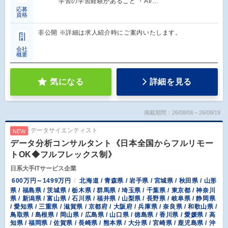
学習の学習経験があること ・AI/…
応募
資格
非公開 ※詳細は求人紹介時にご案内いたします。
会社
概要
気になる
詳細を見る
掲載期間：26/08/06～26/08/19
データサイエンティスト
NEW
データ分析コンサルタント《日本全国からフルリモー
トOK◆フルフレックス制》
日系大手ITサービス企業
600万円～1499万円
北海道 / 青森県 / 岩手県 / 宮城県 / 秋田県 / 山形
県 / 福島県 / 茨城県 / 栃木県 / 群馬県 / 埼玉県 / 千葉県 / 東京都 / 神奈川
県 / 新潟県 / 富山県 / 石川県 / 福井県 / 山梨県 / 長野県 / 岐阜県 / 静岡県
/ 愛知県 / 三重県 / 滋賀県 / 京都府 / 大阪府 / 兵庫県 / 奈良県 / 和歌山県 /
鳥取県 / 島根県 / 岡山県 / 広島県 / 山口県 / 徳島県 / 香川県 / 愛媛県 / 高
知県 / 福岡県 / 佐賀県 / 長崎県 / 熊本県 / 大分県 / 宮崎県 / 鹿児島県 / 沖