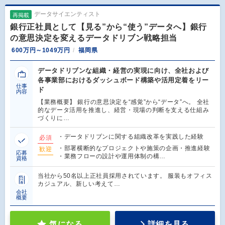
データサイエンティスト
再掲載
銀行正社員として【見る”から“使う”データへ】銀行
の意思決定を変えるデータドリブン戦略担当
600万円～1049万円
福岡県
データドリブンな組織・経営の実現に向け、全社および
各事業部におけるダッシュボード構築や活用定着をリー
仕事
ド
内容
【業務概要】 銀行の意思決定を“感覚”から“データ”へ。 全社
的なデータ活用を推進し、経営・現場の判断を支える仕組み
づくりに…
・データドリブンに関する組織改革を実践した経験
必須
・部署横断的なプロジェクトや施策の企画・推進経験
歓迎
応募
・業務フローの設計や運用体制の構…
資格
当社から50名以上正社員採用されています。 服装もオフィス
カジュアル、新しい考えて…
会社
概要
気になる
詳細を見る