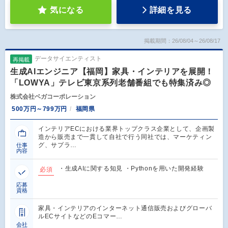
気になる
詳細を見る
掲載期間：26/08/04～26/08/17
データサイエンティスト
再掲載
生成AIエンジニア【福岡】家具・インテリアを展開！
「LOWYA」テレビ東京系列老舗番組でも特集済み◎
株式会社ベガコーポレーション
500万円～799万円
福岡県
インテリアECにおける業界トップクラス企業として、企画製
造から販売まで一貫して自社で行う同社では、マーケティン
グ、サプラ…
仕事
内容
・生成AIに関する知見 ・Pythonを用いた開発経験
必須
応募
資格
家具・インテリアのインターネット通信販売およびグローバ
ルECサイトなどのEコマー…
会社