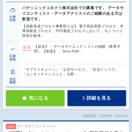
パナソニックコネクト株式会社での募集です。 データサ
イエンティスト・データアナリストのご経験のある方は
仕事
歓迎です。
内容
【回路形成プロセス事業部とは】 電子部品実装プロセス、半
導体製造プロセス、FPD製造プロセスにおいて、モノづくり
技術を駆使…
【必須】 ・データサイエンティストの経験（業界不
必須
問） 【歓迎】 ・Java Pyth…
応募
資格
「サプライチェーン」「公共サービス」「生活インフラ」
「エンターテインメント」分野…
会社
概要
気になる
詳細を見る
掲載期間：26/08/06～26/08/19
データサイエンティスト
NEW