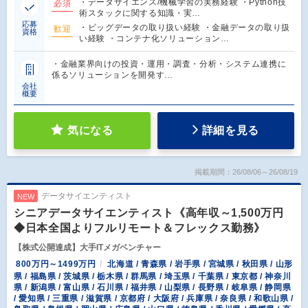
・データサイエンス/機械学習の実務経験 ・Python技
必須
術スタックに関する知識・実…
応募
・ビッグデータの取り扱い経験 ・金融データの取り扱
歓迎
資格
い経験 ・コンテナ化ソリューション…
・金融業界向けの投資・運用・調査・分析・システム連携に
係るソリューションを開発す…
会社
概要
気になる
詳細を見る
掲載期間：26/08/06～26/08/19
データサイエンティスト
NEW
シニアデータサイエンティスト《高年収～1,500万円
◆日本全国よりフルリモート＆フレックス勤務》
【株式公開達成】大手ITメガベンチャー
800万円～1499万円
北海道 / 青森県 / 岩手県 / 宮城県 / 秋田県 / 山形
県 / 福島県 / 茨城県 / 栃木県 / 群馬県 / 埼玉県 / 千葉県 / 東京都 / 神奈川
県 / 新潟県 / 富山県 / 石川県 / 福井県 / 山梨県 / 長野県 / 岐阜県 / 静岡県
/ 愛知県 / 三重県 / 滋賀県 / 京都府 / 大阪府 / 兵庫県 / 奈良県 / 和歌山県 /