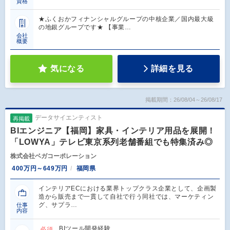
資格
★ふくおかフィナンシャルグループの中核企業／国内最大級
の地銀グループです★ 【事業…
会社
概要
気になる
詳細を見る
掲載期間：26/08/04～26/08/17
データサイエンティスト
再掲載
BIエンジニア【福岡】家具・インテリア用品を展開！
「LOWYA」テレビ東京系列老舗番組でも特集済み◎
株式会社ベガコーポレーション
400万円～649万円
福岡県
インテリアECにおける業界トップクラス企業として、企画製
造から販売まで一貫して自社で行う同社では、マーケティン
グ、サプラ…
仕事
内容
BIツール開発経験
必須