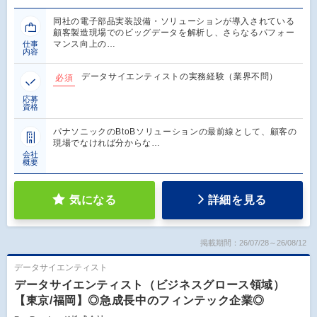
同社の電子部品実装設備・ソリューションが導入されている
顧客製造現場でのビッグデータを解析し、さらなるパフォー
マンス向上の…
仕事
内容
データサイエンティストの実務経験（業界不問）
必須
応募
資格
パナソニックのBtoBソリューションの最前線として、顧客の
現場でなければ分からな…
会社
概要
気になる
詳細を見る
掲載期間：26/07/28～26/08/12
データサイエンティスト
データサイエンティスト（ビジネスグロース領域）
【東京/福岡】◎急成長中のフィンテック企業◎