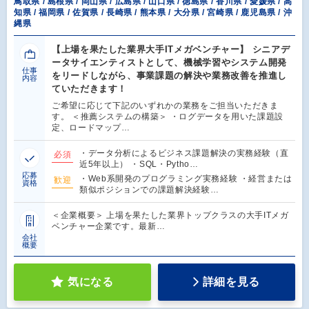
鳥取県 / 島根県 / 岡山県 / 広島県 / 山口県 / 徳島県 / 香川県 / 愛媛県 / 高
知県 / 福岡県 / 佐賀県 / 長崎県 / 熊本県 / 大分県 / 宮崎県 / 鹿児島県 / 沖
縄県
【上場を果たした業界大手ITメガベンチャー】 シニアデ
ータサイエンティストとして、機械学習やシステム開発
仕事
をリードしながら、事業課題の解決や業務改善を推進し
内容
ていただきます！
ご希望に応じて下記のいずれかの業務をご担当いただきま
す。 ＜推薦システムの構築＞ ・ログデータを用いた課題設
定、ロードマップ…
・データ分析によるビジネス課題解決の実務経験（直
必須
近5年以上） ・SQL・Pytho…
応募
・Web系開発のプログラミング実務経験 ・経営または
歓迎
資格
類似ポジションでの課題解決経験…
＜企業概要＞ 上場を果たした業界トップクラスの大手ITメガ
ベンチャー企業です。最新…
会社
概要
気になる
詳細を見る