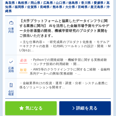
鳥取県 / 島根県 / 岡山県 / 広島県 / 山口県 / 徳島県 / 香川県 / 愛媛県 / 高
知県 / 福岡県 / 佐賀県 / 長崎県 / 熊本県 / 大分県 / 宮崎県 / 鹿児島県 / 沖
縄県
【大手プラットフォームと協業したデータインフラに関
する業務に関与】 AIを活用した金融市場予測モデルやデ
仕事
ータ分析基盤の開発、機械学習研究のプロダクト展開を
内容
ご担当いただきます。
＜主な仕事内容＞ ・研究成果のプロダクト化推進 ・モデルア
ーキテクチャの改善 ・社内MLツールキットの設計・開発 ・M
LOpsお…
・Pythonでの開発経験 ・機械学習に関する実務経験
必須
・コンテナ技術の利用経験 ・開…
応募
・AWS等のクラウドインフラに関するご経験 ・金融時
歓迎
資格
系列データへの興味/実務経験 ・…
・金融業界向けの投資・運用・調査・分析・システム連携に
係るソリューションを開発す…
会社
概要
気になる
詳細を見る