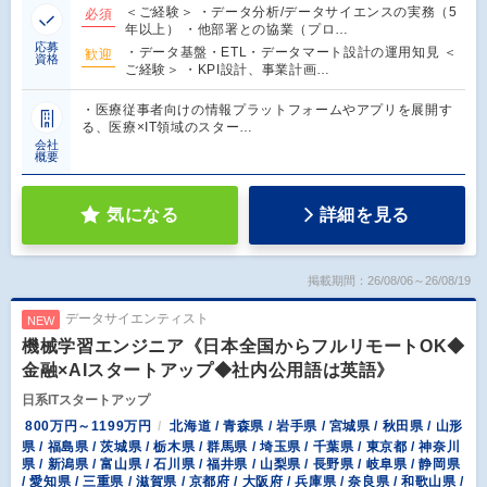
＜ご経験＞ ・データ分析/データサイエンスの実務（5
必須
年以上） ・他部署との協業（プロ…
応募
・データ基盤・ETL・データマート設計の運用知見 ＜
歓迎
資格
ご経験＞ ・KPI設計、事業計画…
・医療従事者向けの情報プラットフォームやアプリを展開す
る、医療×IT領域のスター…
会社
概要
気になる
詳細を見る
掲載期間：26/08/06～26/08/19
データサイエンティスト
NEW
機械学習エンジニア《日本全国からフルリモートOK◆
金融×AIスタートアップ◆社内公用語は英語》
日系ITスタートアップ
800万円～1199万円
北海道 / 青森県 / 岩手県 / 宮城県 / 秋田県 / 山形
県 / 福島県 / 茨城県 / 栃木県 / 群馬県 / 埼玉県 / 千葉県 / 東京都 / 神奈川
県 / 新潟県 / 富山県 / 石川県 / 福井県 / 山梨県 / 長野県 / 岐阜県 / 静岡県
/ 愛知県 / 三重県 / 滋賀県 / 京都府 / 大阪府 / 兵庫県 / 奈良県 / 和歌山県 /