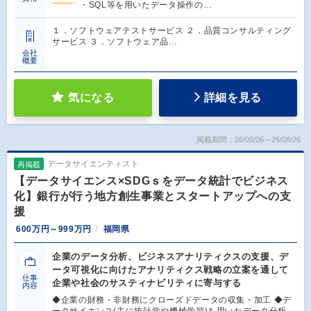
・SQL等を用いたデータ操作の…
１．ソフトウェアテストサービス ２．品質コンサルティング
サービス ３．ソフトウェア品…
会社
概要
気になる
詳細を見る
掲載期間：26/08/06～26/08/26
データサイエンティスト
再掲載
【データサイエンス×SDGｓをデータ統計でビジネス
化】銀行が行う地方創生事業とスタートアップへの支
援
600万円～999万円
福岡県
企業のデータ分析、ビジネスアナリティクスの支援、デ
ータ可視化に向けたアナリティクス戦略の立案を通して
仕事
企業や社会のサスティナビリティに寄与する
内容
◆企業の財務・非財務にクローズドデータの収集・加工 ◆デ