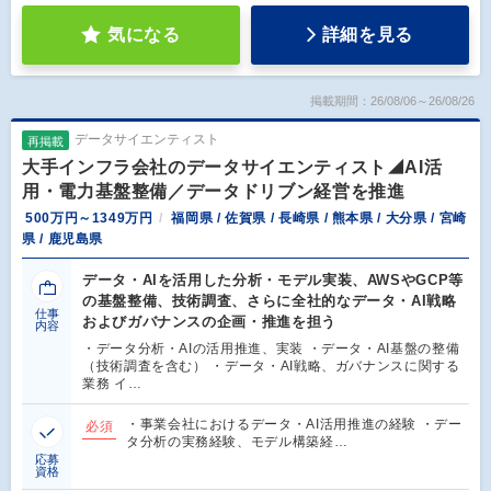
気になる
詳細を見る
掲載期間：26/08/06～26/08/26
データサイエンティスト
再掲載
大手インフラ会社のデータサイエンティスト◢AI活
用・電力基盤整備／データドリブン経営を推進
500万円～1349万円
福岡県 / 佐賀県 / 長崎県 / 熊本県 / 大分県 / 宮崎
県 / 鹿児島県
データ・AIを活用した分析・モデル実装、AWSやGCP等
の基盤整備、技術調査、さらに全社的なデータ・AI戦略
仕事
およびガバナンスの企画・推進を担う
内容
・データ分析・AIの活用推進、実装 ・データ・AI基盤の整備
（技術調査を含む） ・データ・AI戦略、ガバナンスに関する
業務 イ…
・事業会社におけるデータ・AI活用推進の経験 ・デー
必須
タ分析の実務経験、モデル構築経…
応募
資格