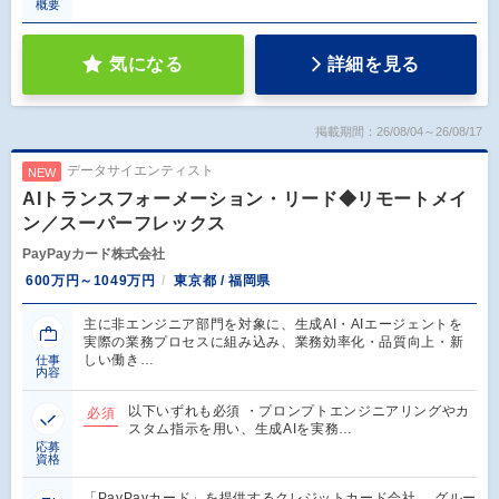
概要
気になる
詳細を見る
掲載期間：26/08/04～26/08/17
データサイエンティスト
NEW
AIトランスフォーメーション・リード◆リモートメイ
ン／スーパーフレックス
PayPayカード株式会社
600万円～1049万円
東京都 / 福岡県
主に非エンジニア部門を対象に、生成AI・AIエージェントを
実際の業務プロセスに組み込み、業務効率化・品質向上・新
しい働き…
仕事
内容
以下いずれも必須 ・プロンプトエンジニアリングやカ
必須
スタム指示を用い、生成AIを実務…
応募
資格
「PayPayカード」を提供するクレジットカード会社。 グルー