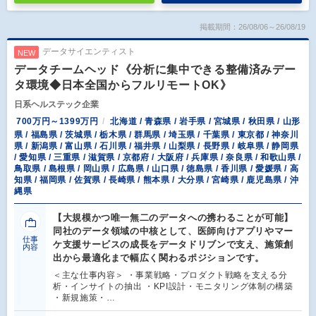
掲載期間：26/08/06～26/08/19
データサイエンティスト
NEW
データチームヘッド《分析に集中できる整備済みデー
タ環境◆日本全国からフルリモートOK》
日系ヘルステック企業
700万円～1399万円
北海道 / 青森県 / 岩手県 / 宮城県 / 秋田県 / 山形
県 / 福島県 / 茨城県 / 栃木県 / 群馬県 / 埼玉県 / 千葉県 / 東京都 / 神奈川
県 / 新潟県 / 富山県 / 石川県 / 福井県 / 山梨県 / 長野県 / 岐阜県 / 静岡県
/ 愛知県 / 三重県 / 滋賀県 / 京都府 / 大阪府 / 兵庫県 / 奈良県 / 和歌山県 /
鳥取県 / 島根県 / 岡山県 / 広島県 / 山口県 / 徳島県 / 香川県 / 愛媛県 / 高
知県 / 福岡県 / 佐賀県 / 長崎県 / 熊本県 / 大分県 / 宮崎県 / 鹿児島県 / 沖
縄県
【大規模かつ唯一無二のデータへの携わることが可能】
同社のデータ領域の中核として、医師向けアプリやマー
仕事
ケ支援サービスの成長をデータドリブンで支え、施策創
内容
出から最適化まで幅広く関わるポジションです。
＜主な仕事内容＞ ・事業戦略・プロダクト戦略を支える分
析・インサイトの抽出 ・KPI設計・モニタリング体制の構築
・新規施策・…