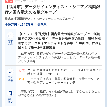
データサイエンティスト
NEW
【福岡市】データサイエンティスト・シニア／福岡銀
行／国内最大の地銀グループ
株式会社福岡銀行／ふくおかフィナンシャルグループ
600万円～1549万円
福岡県
【DXへ100億円投資】国内最大の地銀グループで、金融
業界のDX化を目指す！データ分析基盤の設計・開発を推
仕事
進するデータサイエンティストを募集 「DX銘柄」に銀行
内容
業として唯一2年連続選出
【仕事内容】 弊行のビッグデータの活用の幅の拡大に伴い、
データサイエンティストを募集いたします。 データ分析やモ
デリング等を…
▼下記実務経験をお持ちの方 ・ データ分析で事業に貢
必須
献した経験 ・PythonやR、…
応募
・データ分析環境・基盤の整備経験、大量データ（数
歓迎
資格
万～数千万レコードのデータ）の処…
【事業内容】 ・銀行、その他銀行法により子会社とすること
ができる会社の経営管理およ…
会社
概要