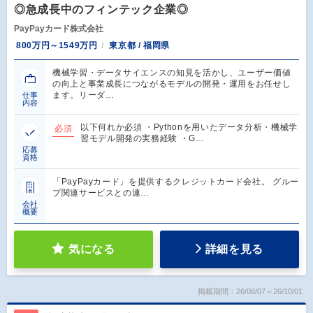
◎急成長中のフィンテック企業◎
PayPayカード株式会社
800万円～1549万円
東京都 / 福岡県
機械学習・データサイエンスの知見を活かし、ユーザー価値
の向上と事業成長につながるモデルの開発・運用をお任せし
ます。リーダ…
仕事
内容
以下何れか必須 ・Pythonを用いたデータ分析・機械学
必須
習モデル開発の実務経験 ・G…
応募
資格
「PayPayカード」を提供するクレジットカード会社。 グルー
プ関連サービスとの連…
会社
概要
気になる
詳細を見る
掲載期間：26/08/07～26/10/01