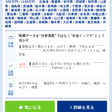
500万円～1199万円
北海道 / 青森県 / 岩手県 / 宮城県 / 秋田県 / 山形
県 / 福島県 / 茨城県 / 栃木県 / 群馬県 / 埼玉県 / 千葉県 / 東京都 / 神奈川
県 / 新潟県 / 富山県 / 石川県 / 福井県 / 山梨県 / 長野県 / 岐阜県 / 静岡県
/ 愛知県 / 三重県 / 滋賀県 / 京都府 / 大阪府 / 兵庫県 / 奈良県 / 和歌山県 /
鳥取県 / 島根県 / 岡山県 / 広島県 / 山口県 / 徳島県 / 香川県 / 愛媛県 / 高
知県 / 福岡県 / 佐賀県 / 長崎県 / 熊本県 / 大分県 / 宮崎県 / 鹿児島県 / 沖
縄県
医療データを“分析資産”ではなく“社会インフラ”として
活かす
仕事
内容
▍業務は日々変わります。なので「事例」で伝えます ￣￣￣
￣￣￣￣￣￣￣ ALTURA Xのデータサイエンティストは、研
究者…
▍必須スキル（以下のいずれかを満たす方） ￣￣￣￣
必須
￣￣￣￣￣￣ ・Pythonによる…
応募
資格
ALTURA Xは、「健診DX × PHRクラウド」を軸に、健診・レ
セプト・検査…
会社
概要
気になる
詳細を見る