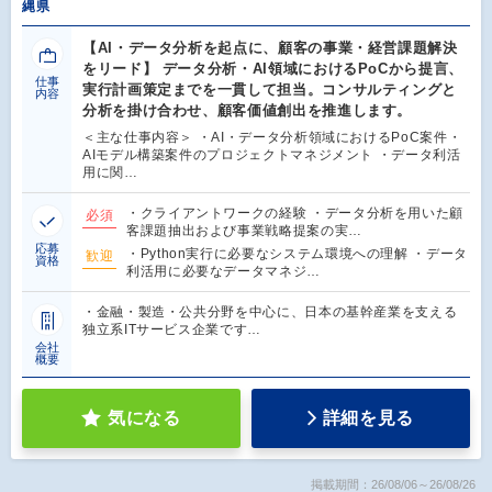
縄県
【AI・データ分析を起点に、顧客の事業・経営課題解決
をリード】 データ分析・AI領域におけるPoCから提言、
仕事
実行計画策定までを一貫して担当。コンサルティングと
内容
分析を掛け合わせ、顧客価値創出を推進します。
＜主な仕事内容＞ ・AI・データ分析領域におけるPoC案件・
AIモデル構築案件のプロジェクトマネジメント ・データ利活
用に関…
・クライアントワークの経験 ・データ分析を用いた顧
必須
客課題抽出および事業戦略提案の実…
応募
・Python実行に必要なシステム環境への理解 ・データ
歓迎
資格
利活用に必要なデータマネジ…
・金融・製造・公共分野を中心に、日本の基幹産業を支える
独立系ITサービス企業です…
会社
概要
気になる
詳細を見る
掲載期間：26/08/06～26/08/26