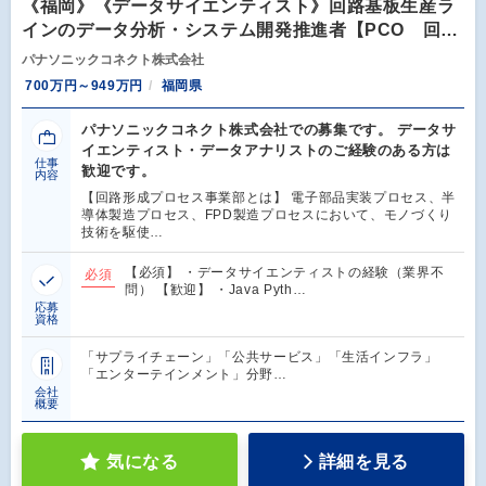
《福岡》《データサイエンティスト》回路基板生産ラ
インのデータ分析・システム開発推進者【PCO 回…
パナソニックコネクト株式会社
700万円～949万円
福岡県
パナソニックコネクト株式会社での募集です。 データサ
イエンティスト・データアナリストのご経験のある方は
仕事
歓迎です。
内容
【回路形成プロセス事業部とは】 電子部品実装プロセス、半
導体製造プロセス、FPD製造プロセスにおいて、モノづくり
技術を駆使…
【必須】 ・データサイエンティストの経験（業界不
必須
問） 【歓迎】 ・Java Pyth…
応募
資格
「サプライチェーン」「公共サービス」「生活インフラ」
「エンターテインメント」分野…
会社
概要
気になる
詳細を見る