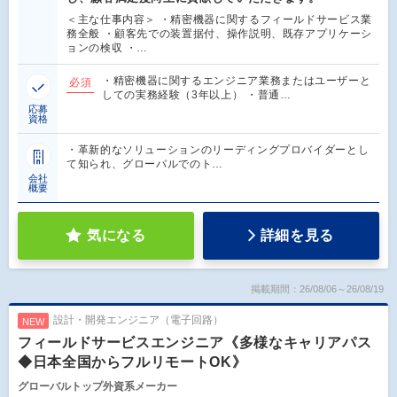
＜主な仕事内容＞ ・精密機器に関するフィールドサービス業
務全般 ・顧客先での装置据付、操作説明、既存アプリケーシ
ョンの検収 ・…
・精密機器に関するエンジニア業務またはユーザーと
必須
しての実務経験（3年以上） ・普通…
応募
資格
・革新的なソリューションのリーディングプロバイダーとし
て知られ、グローバルでのト…
会社
概要
気になる
詳細を見る
掲載期間：26/08/06～26/08/19
設計・開発エンジニア（電子回路）
NEW
フィールドサービスエンジニア《多様なキャリアパス
◆日本全国からフルリモートOK》
グローバルトップ外資系メーカー