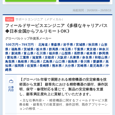
掲載期間：26/08/06～26/08/19
サポートエンジニア（メディカル）
NEW
フィールドサービスエンジニア《多様なキャリアパス
◆日本全国からフルリモートOK》
グローバルトップ外資系メーカー
500万円～799万円
北海道 / 青森県 / 岩手県 / 宮城県 / 秋田県 / 山形
県 / 福島県 / 茨城県 / 栃木県 / 群馬県 / 埼玉県 / 千葉県 / 東京都 / 神奈川
県 / 新潟県 / 富山県 / 石川県 / 福井県 / 山梨県 / 長野県 / 岐阜県 / 静岡県
/ 愛知県 / 三重県 / 滋賀県 / 京都府 / 大阪府 / 兵庫県 / 奈良県 / 和歌山県 /
鳥取県 / 島根県 / 岡山県 / 広島県 / 山口県 / 徳島県 / 香川県 / 愛媛県 / 高
知県 / 福岡県 / 佐賀県 / 長崎県 / 熊本県 / 大分県 / 宮崎県 / 鹿児島県 / 沖
縄県
【グローバル市場で展開される精密機器の安定稼働を技
術面から支援】 顧客先における精密機器の据付、操作説
仕事
明、保守・修理対応を通じて、製品の安定稼働を支援
内容
し、顧客満足度向上に貢献していただきます。
＜主な仕事内容＞ ・精密機器に関するフィールドサービス業
務全般 ・顧客先での装置据付、操作説明、既存アプリケーシ
ョンの検収 ・…