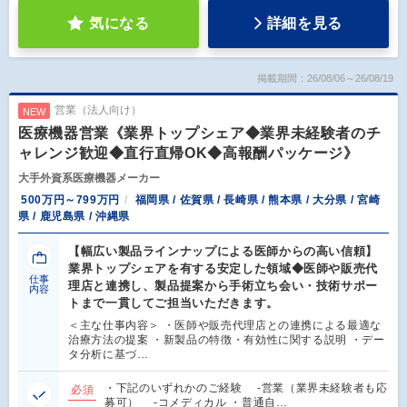
気になる
詳細を見る
掲載期間：26/08/06～26/08/19
営業（法人向け）
NEW
医療機器営業《業界トップシェア◆業界未経験者のチ
ャレンジ歓迎◆直行直帰OK◆高報酬パッケージ》
大手外資系医療機器メーカー
500万円～799万円
福岡県 / 佐賀県 / 長崎県 / 熊本県 / 大分県 / 宮崎
県 / 鹿児島県 / 沖縄県
【幅広い製品ラインナップによる医師からの高い信頼】
業界トップシェアを有する安定した領域◆医師や販売代
仕事
理店と連携し、製品提案から手術立ち会い・技術サポー
内容
トまで一貫してご担当いただきます。
＜主な仕事内容＞ ・医師や販売代理店との連携による最適な
治療方法の提案 ・新製品の特徴・有効性に関する説明 ・デー
タ分析に基づ…
・下記のいずれかのご経験 -営業（業界未経験者も応
必須
募可） -コメディカル ・普通自…