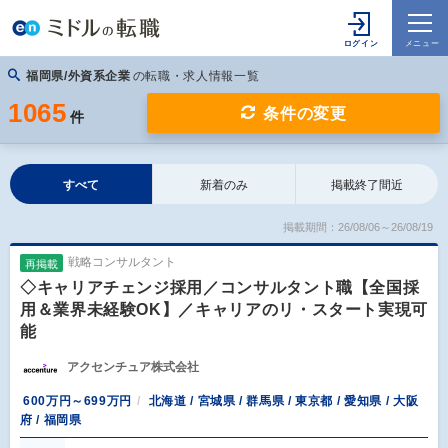
福岡県/外資系企業
の転職・求人情報一覧
1065
条件の変更
件
すべて
新着のみ
掲載終了間近
掲載期間：26/08/06～26/08/19
戦略コンサルタント
再掲載
◇キャリアチェンジ採用／コンサルタント職【全国採
用＆業界未経験OK】／キャリアのリ・スタート実現可
能
アクセンチュア株式会社
600万円～699万円
北海道 / 宮城県 / 群馬県 / 東京都 / 愛知県 / 大阪
府 / 福岡県