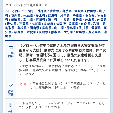
グローバルトップ外資系メーカー
500万円～799万円
北海道 / 青森県 / 岩手県 / 宮城県 / 秋田県 / 山形
県 / 福島県 / 茨城県 / 栃木県 / 群馬県 / 埼玉県 / 千葉県 / 東京都 / 神奈川
県 / 新潟県 / 富山県 / 石川県 / 福井県 / 山梨県 / 長野県 / 岐阜県 / 静岡県
/ 愛知県 / 三重県 / 滋賀県 / 京都府 / 大阪府 / 兵庫県 / 奈良県 / 和歌山県 /
鳥取県 / 島根県 / 岡山県 / 広島県 / 山口県 / 徳島県 / 香川県 / 愛媛県 / 高
知県 / 福岡県 / 佐賀県 / 長崎県 / 熊本県 / 大分県 / 宮崎県 / 鹿児島県 / 沖
縄県
【グローバル市場で展開される精密機器の安定稼働を技
術面から支援】 顧客先における精密機器の据付、操作説
仕事
明、保守・修理対応を通じて、製品の安定稼働を支援
内容
し、顧客満足度向上に貢献していただきます。
＜主な仕事内容＞ ・精密機器に関するフィールドサービス業
務全般 ・顧客先での装置据付、操作説明、既存アプリケーシ
ョンの検収 ・…
・精密機器に関するエンジニア業務またはユーザーと
必須
しての実務経験（3年以上） ・普通…
応募
資格
・革新的なソリューションのリーディングプロバイダーとし
て知られ、グローバルでのト…
会社