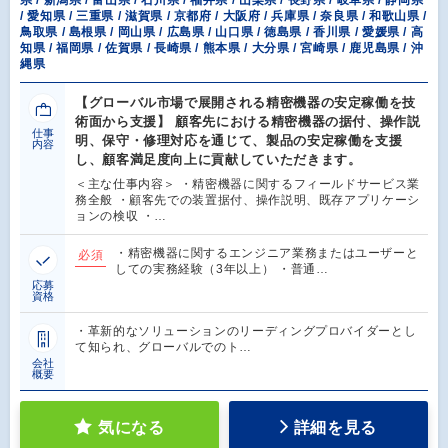
県 / 新潟県 / 富山県 / 石川県 / 福井県 / 山梨県 / 長野県 / 岐阜県 / 静岡県
/ 愛知県 / 三重県 / 滋賀県 / 京都府 / 大阪府 / 兵庫県 / 奈良県 / 和歌山県 /
鳥取県 / 島根県 / 岡山県 / 広島県 / 山口県 / 徳島県 / 香川県 / 愛媛県 / 高
知県 / 福岡県 / 佐賀県 / 長崎県 / 熊本県 / 大分県 / 宮崎県 / 鹿児島県 / 沖
縄県
【グローバル市場で展開される精密機器の安定稼働を技
術面から支援】 顧客先における精密機器の据付、操作説
仕事
明、保守・修理対応を通じて、製品の安定稼働を支援
内容
し、顧客満足度向上に貢献していただきます。
＜主な仕事内容＞ ・精密機器に関するフィールドサービス業
務全般 ・顧客先での装置据付、操作説明、既存アプリケーシ
ョンの検収 ・…
・精密機器に関するエンジニア業務またはユーザーと
必須
しての実務経験（3年以上） ・普通…
応募
資格
・革新的なソリューションのリーディングプロバイダーとし
て知られ、グローバルでのト…
会社
概要
気になる
詳細を見る