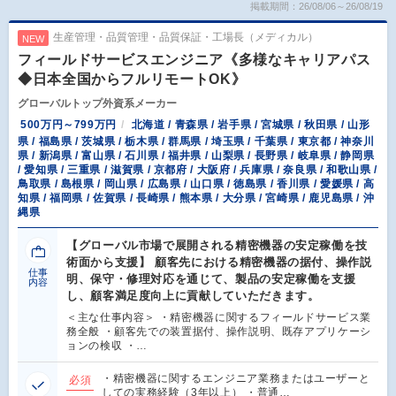
掲載期間：26/08/06～26/08/19
生産管理・品質管理・品質保証・工場長（メディカル）
NEW
フィールドサービスエンジニア《多様なキャリアパス
◆日本全国からフルリモートOK》
グローバルトップ外資系メーカー
500万円～799万円
北海道 / 青森県 / 岩手県 / 宮城県 / 秋田県 / 山形
県 / 福島県 / 茨城県 / 栃木県 / 群馬県 / 埼玉県 / 千葉県 / 東京都 / 神奈川
県 / 新潟県 / 富山県 / 石川県 / 福井県 / 山梨県 / 長野県 / 岐阜県 / 静岡県
/ 愛知県 / 三重県 / 滋賀県 / 京都府 / 大阪府 / 兵庫県 / 奈良県 / 和歌山県 /
鳥取県 / 島根県 / 岡山県 / 広島県 / 山口県 / 徳島県 / 香川県 / 愛媛県 / 高
知県 / 福岡県 / 佐賀県 / 長崎県 / 熊本県 / 大分県 / 宮崎県 / 鹿児島県 / 沖
縄県
【グローバル市場で展開される精密機器の安定稼働を技
術面から支援】 顧客先における精密機器の据付、操作説
仕事
明、保守・修理対応を通じて、製品の安定稼働を支援
内容
し、顧客満足度向上に貢献していただきます。
＜主な仕事内容＞ ・精密機器に関するフィールドサービス業
務全般 ・顧客先での装置据付、操作説明、既存アプリケーシ
ョンの検収 ・…
・精密機器に関するエンジニア業務またはユーザーと
必須
しての実務経験（3年以上） ・普通…