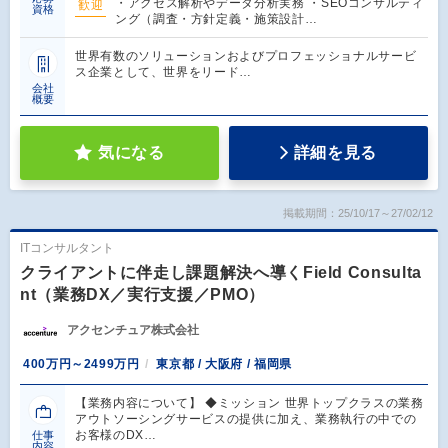
・アクセス解析やデータ分析実務 ・SEOコンサルティ
歓迎
資格
ング（調査・方針定義・施策設計…
世界有数のソリューションおよびプロフェッショナルサービ
ス企業として、世界をリード…
会社
概要
気になる
詳細を見る
掲載期間：25/10/17～27/02/12
ITコンサルタント
クライアントに伴走し課題解決へ導くField Consulta
nt（業務DX／実行支援／PMO）
アクセンチュア株式会社
400万円～2499万円
東京都 / 大阪府 / 福岡県
【業務内容について】 ◆ミッション 世界トップクラスの業務
アウトソーシングサービスの提供に加え、業務執行の中での
お客様のDX…
仕事
内容