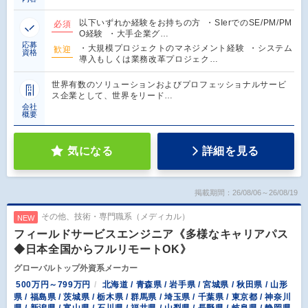
以下いずれか経験をお持ちの方 ・SIerでのSE/PM/PM
必須
O経験 ・大手企業グ…
応募
・大規模プロジェクトのマネジメント経験 ・システム
歓迎
資格
導入もしくは業務改革プロジェク…
世界有数のソリューションおよびプロフェッショナルサービ
ス企業として、世界をリード…
会社
概要
気になる
詳細を見る
掲載期間：26/08/06～26/08/19
その他、技術・専門職系（メディカル）
NEW
フィールドサービスエンジニア《多様なキャリアパス
◆日本全国からフルリモートOK》
グローバルトップ外資系メーカー
500万円～799万円
北海道 / 青森県 / 岩手県 / 宮城県 / 秋田県 / 山形
県 / 福島県 / 茨城県 / 栃木県 / 群馬県 / 埼玉県 / 千葉県 / 東京都 / 神奈川