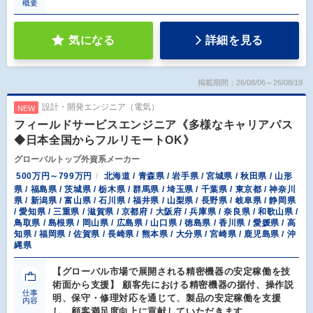
概要
気になる
詳細を見る
掲載期間：26/08/06～26/08/19
設計・開発エンジニア（電気）
NEW
フィールドサービスエンジニア《多様なキャリアパス
◆日本全国からフルリモートOK》
グローバルトップ外資系メーカー
500万円～799万円
北海道 / 青森県 / 岩手県 / 宮城県 / 秋田県 / 山形
県 / 福島県 / 茨城県 / 栃木県 / 群馬県 / 埼玉県 / 千葉県 / 東京都 / 神奈川
県 / 新潟県 / 富山県 / 石川県 / 福井県 / 山梨県 / 長野県 / 岐阜県 / 静岡県
/ 愛知県 / 三重県 / 滋賀県 / 京都府 / 大阪府 / 兵庫県 / 奈良県 / 和歌山県 /
鳥取県 / 島根県 / 岡山県 / 広島県 / 山口県 / 徳島県 / 香川県 / 愛媛県 / 高
知県 / 福岡県 / 佐賀県 / 長崎県 / 熊本県 / 大分県 / 宮崎県 / 鹿児島県 / 沖
縄県
【グローバル市場で展開される精密機器の安定稼働を技
術面から支援】 顧客先における精密機器の据付、操作説
仕事
明、保守・修理対応を通じて、製品の安定稼働を支援
内容
し、顧客満足度向上に貢献していただきます。