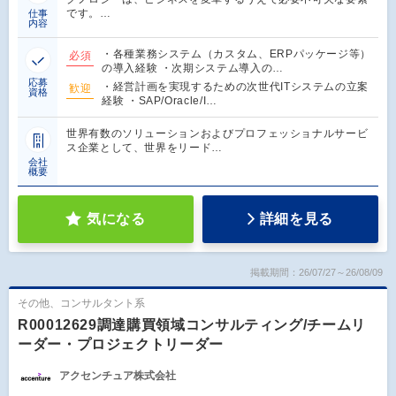
です。…
仕事
内容
・各種業務システム（カスタム、ERPパッケージ等）
必須
の導入経験 ・次期システム導入の…
応募
・経営計画を実現するための次世代ITシステムの立案
歓迎
資格
経験 ・SAP/Oracle/I…
世界有数のソリューションおよびプロフェッショナルサービ
ス企業として、世界をリード…
会社
概要
気になる
詳細を見る
掲載期間：26/07/27～26/08/09
その他、コンサルタント系
R00012629調達購買領域コンサルティング/チームリ
ーダー・プロジェクトリーダー
アクセンチュア株式会社