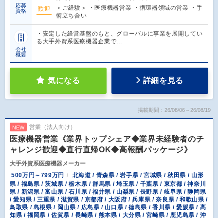
応募
＜ご経験＞ ・医療機器営業 ・循環器領域の営業 ・手
歓迎
資格
術立ち合い
・安定した経営基盤のもと、グローバルに事業を展開してい
る大手外資系医療機器企業で…
会社
概要
気になる
詳細を見る
掲載期間：26/08/06～26/08/19
営業（法人向け）
NEW
医療機器営業《業界トップシェア◆業界未経験者のチ
ャレンジ歓迎◆直行直帰OK◆高報酬パッケージ》
大手外資系医療機器メーカー
500万円～799万円
北海道 / 青森県 / 岩手県 / 宮城県 / 秋田県 / 山形
県 / 福島県 / 茨城県 / 栃木県 / 群馬県 / 埼玉県 / 千葉県 / 東京都 / 神奈川
県 / 新潟県 / 富山県 / 石川県 / 福井県 / 山梨県 / 長野県 / 岐阜県 / 静岡県
/ 愛知県 / 三重県 / 滋賀県 / 京都府 / 大阪府 / 兵庫県 / 奈良県 / 和歌山県 /
鳥取県 / 島根県 / 岡山県 / 広島県 / 山口県 / 徳島県 / 香川県 / 愛媛県 / 高
知県 / 福岡県 / 佐賀県 / 長崎県 / 熊本県 / 大分県 / 宮崎県 / 鹿児島県 / 沖