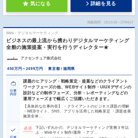
気になる
詳細を見る
掲載期間：25/11/18～27/04/17
Web・デジタルマーケティング
ビジネスの最上流から携わりデジタルマーケティング
全般の施策提案・実行を行うディレクター★
アクセンチュア株式会社
450万円～2499万円
東京都 / 福岡県
課題のヒアリング・戦略策定・提案などのクライアント
ワークフェーズの他、WEBサイト制作・UIUXデザインの
仕事
設計などの制作フェーズ、分析・レポーティングなどの
内容
運用フェーズまで幅広くご活躍いただきます。
【具体的な仕事内容】 ・クライアントのビジネス課題の理解
・WEBサイト、SNS、アプリを活用した戦略策定 ・課題改善
施策全体…
下記いずれかの、デジタルマーケティング実務３年以
必須
上 ・Webサイト制作/運用 ・アプ…
応募