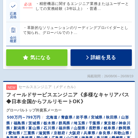
・精密機器に関するエンジニア業務またはユーザーと
必須
しての実務経験（3年以上） ・普通…
応募
資格
・革新的なソリューションのリーディングプロバイダーとし
て知られ、グローバルでのト…
会社
概要
気になる
詳細を見る
掲載期間：26/08/06～26/08/19
セールスエンジニア（メディカル）
NEW
フィールドサービスエンジニア《多様なキャリアパス
◆日本全国からフルリモートOK》
グローバルトップ外資系メーカー
500万円～799万円
北海道 / 青森県 / 岩手県 / 宮城県 / 秋田県 / 山形
県 / 福島県 / 茨城県 / 栃木県 / 群馬県 / 埼玉県 / 千葉県 / 東京都 / 神奈川
県 / 新潟県 / 富山県 / 石川県 / 福井県 / 山梨県 / 長野県 / 岐阜県 / 静岡県
/ 愛知県 / 三重県 / 滋賀県 / 京都府 / 大阪府 / 兵庫県 / 奈良県 / 和歌山県 /