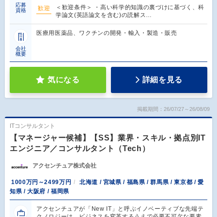
応募
＜歓迎条件＞ ・高い科学的知識の裏づけに基づく、科
歓迎
資格
学論文(英語論文を含む)の読解ス…
医療用医薬品、ワクチンの開発・輸入・製造・販売
会社
概要
気になる
詳細を見る
掲載期間：26/07/27～26/08/09
ITコンサルタント
【マネージャー候補】【SS】業界・スキル・拠点別IT
エンジニア／コンサルタント（Tech）
アクセンチュア株式会社
1000万円～2499万円
北海道 / 宮城県 / 福島県 / 群馬県 / 東京都 / 愛
知県 / 大阪府 / 福岡県
アクセンチュアが「New IT」と呼ぶイノベーティブな先端テ
クノロジーは、ビジネスを変革するうえで必要不可欠な要素