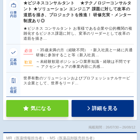
★ビジネスコンサルタント ★テクノロジーコンサルタ
ント ★ソリューション エンジニア 課題に対して改革の
仕事
道筋を描き、プロジェクトを推進！ 研修充実・メンター
内容
制度あり◎
★ビジネス コンサルタント お客様である企業や公的機関の複
雑化するビジネス課題に対し、変革のリーダーとして改革の
道筋を描き…
・35歳未満の方（経験不問） ・新入社員と一緒に共通
必須
研修に参加すること等（新入社員…
応募
～未経験歓迎ポジション◎業界知識・経験は不問です
歓迎
資格
～ アクセンチュアの事業内容に共感…
世界有数のソリューションおよびプロフェッショナルサービ
ス企業として、世界をリード…
会社
概要
気になる
詳細を見る
掲載期間：26/07/30～26/08/12
MR（医薬情報担当者）・MS（医薬品卸販売担当者）