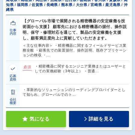
鳥取県 / 島根県 / 岡山県 / 広島県 / 山口県 / 徳島県 / 香川県 / 愛媛県 / 高
知県 / 福岡県 / 佐賀県 / 長崎県 / 熊本県 / 大分県 / 宮崎県 / 鹿児島県 / 沖
縄県
【グローバル市場で展開される精密機器の安定稼働を技
術面から支援】 顧客先における精密機器の据付、操作説
仕事
明、保守・修理対応を通じて、製品の安定稼働を支援
内容
し、顧客満足度向上に貢献していただきます。
＜主な仕事内容＞ ・精密機器に関するフィールドサービス業
務全般 ・顧客先での装置据付、操作説明、既存アプリケーシ
ョンの検収 ・…
・精密機器に関するエンジニア業務またはユーザーと
必須
しての実務経験（3年以上） ・普通…
応募
資格
・革新的なソリューションのリーディングプロバイダーとし
て知られ、グローバルでのト…
会社
概要
気になる
詳細を見る