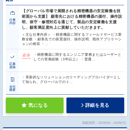
【グローバル市場で展開される精密機器の安定稼働を技
術面から支援】 顧客先における精密機器の据付、操作説
仕事
明、保守・修理対応を通じて、製品の安定稼働を支援
内容
し、顧客満足度向上に貢献していただきます。
＜主な仕事内容＞ ・精密機器に関するフィールドサービス業
務全般 ・顧客先での装置据付、操作説明、既存アプリケーシ
ョンの検収 ・…
・精密機器に関するエンジニア業務またはユーザーと
必須
しての実務経験（3年以上） ・普通…
応募
資格
・革新的なソリューションのリーディングプロバイダーとし
て知られ、グローバルでのト…
会社
概要
気になる
詳細を見る
掲載期間：26/08/06～26/08/19