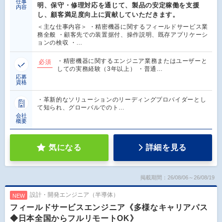
仕事
明、保守・修理対応を通じて、製品の安定稼働を支援
内容
し、顧客満足度向上に貢献していただきます。
＜主な仕事内容＞ ・精密機器に関するフィールドサービス業
務全般 ・顧客先での装置据付、操作説明、既存アプリケーシ
ョンの検収 ・…
・精密機器に関するエンジニア業務またはユーザーと
必須
しての実務経験（3年以上） ・普通…
応募
資格
・革新的なソリューションのリーディングプロバイダーとし
て知られ、グローバルでのト…
会社
概要
気になる
詳細を見る
掲載期間：26/08/06～26/08/19
設計・開発エンジニア（半導体）
NEW
フィールドサービスエンジニア《多様なキャリアパス
◆日本全国からフルリモートOK》