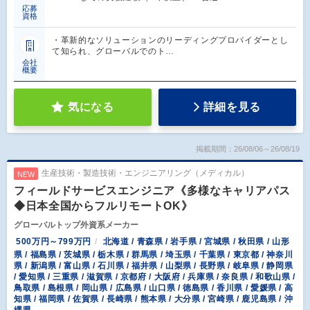
応募
資格
・革新的なソリューションのリーディングプロバイダーとし
て知られ、グローバルでのト…
会社
概要
気になる
詳細を見る
掲載期間：26/08/06～26/08/19
生産技術・製造技術・エンジニアリング（メディカル）
NEW
フィールドサービスエンジニア《多様なキャリアパス
◆日本全国からフルリモートOK》
グローバルトップ外資系メーカー
500万円～799万円
北海道 / 青森県 / 岩手県 / 宮城県 / 秋田県 / 山形
県 / 福島県 / 茨城県 / 栃木県 / 群馬県 / 埼玉県 / 千葉県 / 東京都 / 神奈川
県 / 新潟県 / 富山県 / 石川県 / 福井県 / 山梨県 / 長野県 / 岐阜県 / 静岡県
/ 愛知県 / 三重県 / 滋賀県 / 京都府 / 大阪府 / 兵庫県 / 奈良県 / 和歌山県 /
鳥取県 / 島根県 / 岡山県 / 広島県 / 山口県 / 徳島県 / 香川県 / 愛媛県 / 高
知県 / 福岡県 / 佐賀県 / 長崎県 / 熊本県 / 大分県 / 宮崎県 / 鹿児島県 / 沖
縄県