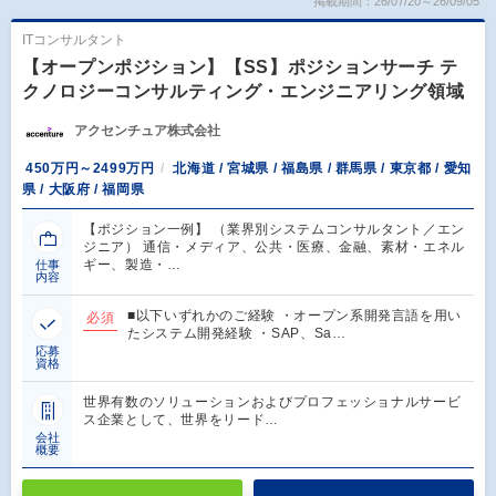
掲載期間：26/07/20～26/09/05
ITコンサルタント
【オープンポジション】【SS】ポジションサーチ テ
クノロジーコンサルティング・エンジニアリング領域
アクセンチュア株式会社
450万円～2499万円
北海道 / 宮城県 / 福島県 / 群馬県 / 東京都 / 愛知
県 / 大阪府 / 福岡県
【ポジション一例】 （業界別システムコンサルタント／エン
ジニア） 通信・メディア、公共・医療、金融、素材・エネル
ギー、製造・…
仕事
内容
■以下いずれかのご経験 ・オープン系開発言語を用い
必須
たシステム開発経験 ・SAP、Sa…
応募
資格
世界有数のソリューションおよびプロフェッショナルサービ
ス企業として、世界をリード…
会社
概要