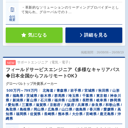
・革新的なソリューションのリーディングプロバイダーとし
て知られ、グローバルでのト…
会社
概要
気になる
詳細を見る
掲載期間：26/08/06～26/08/19
サポートエンジニア（電気・電子）
NEW
フィールドサービスエンジニア《多様なキャリアパス
◆日本全国からフルリモートOK》
グローバルトップ外資系メーカー
500万円～799万円
北海道 / 青森県 / 岩手県 / 宮城県 / 秋田県 / 山形
県 / 福島県 / 茨城県 / 栃木県 / 群馬県 / 埼玉県 / 千葉県 / 東京都 / 神奈川
県 / 新潟県 / 富山県 / 石川県 / 福井県 / 山梨県 / 長野県 / 岐阜県 / 静岡県
/ 愛知県 / 三重県 / 滋賀県 / 京都府 / 大阪府 / 兵庫県 / 奈良県 / 和歌山県 /
鳥取県 / 島根県 / 岡山県 / 広島県 / 山口県 / 徳島県 / 香川県 / 愛媛県 / 高
知県 / 福岡県 / 佐賀県 / 長崎県 / 熊本県 / 大分県 / 宮崎県 / 鹿児島県 / 沖
縄県