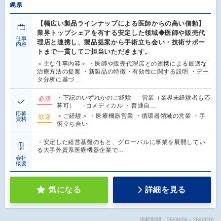
縄県
【幅広い製品ラインナップによる医師からの高い信頼】
業界トップシェアを有する安定した領域◆医師や販売代
仕事
理店と連携し、製品提案から手術立ち会い・技術サポー
内容
トまで一貫してご担当いただきます。
＜主な仕事内容＞ ・医師や販売代理店との連携による最適な
治療方法の提案 ・新製品の特徴・有効性に関する説明 ・デー
タ分析に基づ…
・下記のいずれかのご経験 -営業（業界未経験者も応
必須
募可） -コメディカル ・普通自…
応募
＜ご経験＞ ・医療機器営業 ・循環器領域の営業 ・手
歓迎
資格
術立ち合い
・安定した経営基盤のもと、グローバルに事業を展開してい
る大手外資系医療機器企業で…
会社
概要
気になる
詳細を見る
掲載期間：26/08/06～26/08/19