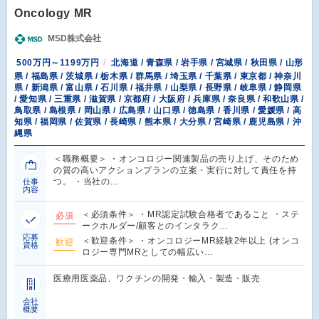
Oncology MR
MSD株式会社
500万円～1199万円
北海道 / 青森県 / 岩手県 / 宮城県 / 秋田県 / 山形
県 / 福島県 / 茨城県 / 栃木県 / 群馬県 / 埼玉県 / 千葉県 / 東京都 / 神奈川
県 / 新潟県 / 富山県 / 石川県 / 福井県 / 山梨県 / 長野県 / 岐阜県 / 静岡県
/ 愛知県 / 三重県 / 滋賀県 / 京都府 / 大阪府 / 兵庫県 / 奈良県 / 和歌山県 /
鳥取県 / 島根県 / 岡山県 / 広島県 / 山口県 / 徳島県 / 香川県 / 愛媛県 / 高
知県 / 福岡県 / 佐賀県 / 長崎県 / 熊本県 / 大分県 / 宮崎県 / 鹿児島県 / 沖
縄県
＜職務概要＞ ・オンコロジー関連製品の売り上げ、そのため
の質の高いアクションプランの立案・実行に対して責任を持
つ。 ・当社の…
仕事
内容
＜必須条件＞ ・MR認定試験合格者であること ・ステ
必須
ークホルダー/顧客とのインタラク…
応募
＜歓迎条件＞ ・オンコロジーMR経験2年以上 (オンコ
歓迎
資格
ロジー専門MRとしての幅広い…
医療用医薬品、ワクチンの開発・輸入・製造・販売
会社
概要