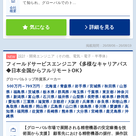
て知られ、グローバルでのト…
会社
概要
気になる
詳細を見る
掲載期間：26/08/06～26/08/19
設計・開発エンジニア（その他、電気・電子・半導体）
NEW
フィールドサービスエンジニア《多様なキャリアパス
◆日本全国からフルリモートOK》
グローバルトップ外資系メーカー
500万円～799万円
北海道 / 青森県 / 岩手県 / 宮城県 / 秋田県 / 山形
県 / 福島県 / 茨城県 / 栃木県 / 群馬県 / 埼玉県 / 千葉県 / 東京都 / 神奈川
県 / 新潟県 / 富山県 / 石川県 / 福井県 / 山梨県 / 長野県 / 岐阜県 / 静岡県
/ 愛知県 / 三重県 / 滋賀県 / 京都府 / 大阪府 / 兵庫県 / 奈良県 / 和歌山県 /
鳥取県 / 島根県 / 岡山県 / 広島県 / 山口県 / 徳島県 / 香川県 / 愛媛県 / 高
知県 / 福岡県 / 佐賀県 / 長崎県 / 熊本県 / 大分県 / 宮崎県 / 鹿児島県 / 沖
縄県
【グローバル市場で展開される精密機器の安定稼働を技
術面から支援】 顧客先における精密機器の据付、操作説