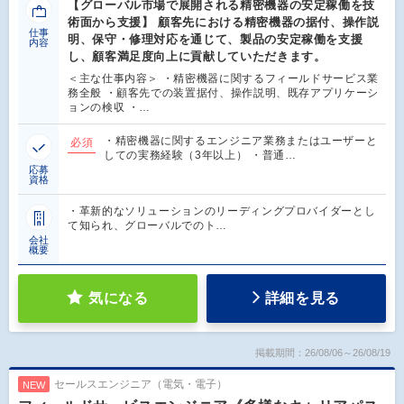
【グローバル市場で展開される精密機器の安定稼働を技
術面から支援】 顧客先における精密機器の据付、操作説
仕事
明、保守・修理対応を通じて、製品の安定稼働を支援
内容
し、顧客満足度向上に貢献していただきます。
＜主な仕事内容＞ ・精密機器に関するフィールドサービス業
務全般 ・顧客先での装置据付、操作説明、既存アプリケーシ
ョンの検収 ・…
・精密機器に関するエンジニア業務またはユーザーと
必須
しての実務経験（3年以上） ・普通…
応募
資格
・革新的なソリューションのリーディングプロバイダーとし
て知られ、グローバルでのト…
会社
概要
気になる
詳細を見る
掲載期間：26/08/06～26/08/19
セールスエンジニア（電気・電子）
NEW