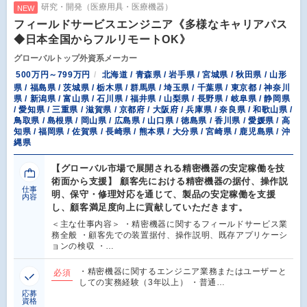
研究・開発（医療用具・医療機器）
NEW
フィールドサービスエンジニア《多様なキャリアパス
◆日本全国からフルリモートOK》
グローバルトップ外資系メーカー
500万円～799万円
北海道 / 青森県 / 岩手県 / 宮城県 / 秋田県 / 山形
県 / 福島県 / 茨城県 / 栃木県 / 群馬県 / 埼玉県 / 千葉県 / 東京都 / 神奈川
県 / 新潟県 / 富山県 / 石川県 / 福井県 / 山梨県 / 長野県 / 岐阜県 / 静岡県
/ 愛知県 / 三重県 / 滋賀県 / 京都府 / 大阪府 / 兵庫県 / 奈良県 / 和歌山県 /
鳥取県 / 島根県 / 岡山県 / 広島県 / 山口県 / 徳島県 / 香川県 / 愛媛県 / 高
知県 / 福岡県 / 佐賀県 / 長崎県 / 熊本県 / 大分県 / 宮崎県 / 鹿児島県 / 沖
縄県
【グローバル市場で展開される精密機器の安定稼働を技
術面から支援】 顧客先における精密機器の据付、操作説
仕事
明、保守・修理対応を通じて、製品の安定稼働を支援
内容
し、顧客満足度向上に貢献していただきます。
＜主な仕事内容＞ ・精密機器に関するフィールドサービス業
務全般 ・顧客先での装置据付、操作説明、既存アプリケーシ
ョンの検収 ・…
・精密機器に関するエンジニア業務またはユーザーと
必須
しての実務経験（3年以上） ・普通…
応募
資格