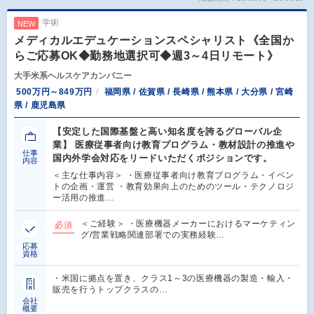
学術
NEW
メディカルエデュケーションスペシャリスト《全国か
らご応募OK◆勤務地選択可◆週3～4日リモート》
大手米系ヘルスケアカンパニー
500万円～849万円
福岡県 / 佐賀県 / 長崎県 / 熊本県 / 大分県 / 宮崎
県 / 鹿児島県
【安定した国際基盤と高い知名度を誇るグローバル企
業】 医療従事者向け教育プログラム・教材設計の推進や
仕事
国内外学会対応をリードいただくポジションです。
内容
＜主な仕事内容＞ ・医療従事者向け教育プログラム・イベン
トの企画・運営 ・教育効果向上のためのツール・テクノロジ
ー活用の推進…
＜ご経験＞ ・医療機器メーカーにおけるマーケティン
必須
グ/営業戦略関連部署での実務経験…
応募
資格
・米国に拠点を置き、クラス1～3の医療機器の製造・輸入・
販売を行うトップクラスの…
会社
概要