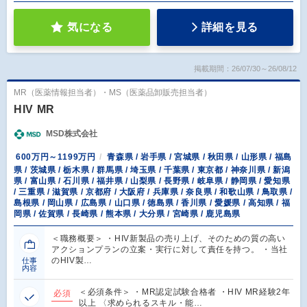
気になる
詳細を見る
掲載期間：26/07/30～26/08/12
MR（医薬情報担当者）・MS（医薬品卸販売担当者）
HIV MR
MSD株式会社
600万円～1199万円
青森県 / 岩手県 / 宮城県 / 秋田県 / 山形県 / 福島
県 / 茨城県 / 栃木県 / 群馬県 / 埼玉県 / 千葉県 / 東京都 / 神奈川県 / 新潟
県 / 富山県 / 石川県 / 福井県 / 山梨県 / 長野県 / 岐阜県 / 静岡県 / 愛知県
/ 三重県 / 滋賀県 / 京都府 / 大阪府 / 兵庫県 / 奈良県 / 和歌山県 / 鳥取県 /
島根県 / 岡山県 / 広島県 / 山口県 / 徳島県 / 香川県 / 愛媛県 / 高知県 / 福
岡県 / 佐賀県 / 長崎県 / 熊本県 / 大分県 / 宮崎県 / 鹿児島県
＜職務概要＞ ・HIV新製品の売り上げ、そのための質の高い
アクションプランの立案・実行に対して責任を持つ。 ・当社
のHIV製…
仕事
内容
＜必須条件＞ ・MR認定試験合格者 ・HIV MR経験2年
必須
以上 〈求められるスキル・能…