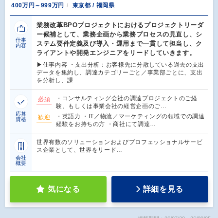
400万円～999万円
東京都 / 福岡県
業務改革BPOプロジェクトにおけるプロジェクトリーダ
ー候補として、業務企画から業務プロセスの見直し、シ
仕事
ステム要件定義及び導入・運用まで一貫して担当し、ク
内容
ライアントや開発エンジニアをリードしていきます。
▶仕事内容 ・支出分析：お客様先に分散している過去の支出
データを集約し、調達カテゴリーごと／事業部ごとに、支出
を分析し、課…
・コンサルティング会社の調達プロジェクトのご経
必須
験、もしくは事業会社の経営企画のご…
応募
・英語力 ・IT／物流／マーケティングの領域での調達
歓迎
資格
経験をお持ちの方 ・商社にて調達…
世界有数のソリューションおよびプロフェッショナルサービ
ス企業として、世界をリード…
会社
概要
気になる
詳細を見る