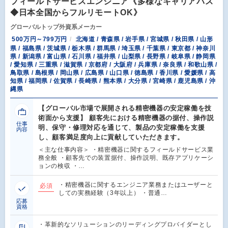
フィールドサービスエンジニア《多様なキャリアパス
◆日本全国からフルリモートOK》
グローバルトップ外資系メーカー
500万円～799万円
北海道 / 青森県 / 岩手県 / 宮城県 / 秋田県 / 山形
県 / 福島県 / 茨城県 / 栃木県 / 群馬県 / 埼玉県 / 千葉県 / 東京都 / 神奈川
県 / 新潟県 / 富山県 / 石川県 / 福井県 / 山梨県 / 長野県 / 岐阜県 / 静岡県
/ 愛知県 / 三重県 / 滋賀県 / 京都府 / 大阪府 / 兵庫県 / 奈良県 / 和歌山県 /
鳥取県 / 島根県 / 岡山県 / 広島県 / 山口県 / 徳島県 / 香川県 / 愛媛県 / 高
知県 / 福岡県 / 佐賀県 / 長崎県 / 熊本県 / 大分県 / 宮崎県 / 鹿児島県 / 沖
縄県
【グローバル市場で展開される精密機器の安定稼働を技
術面から支援】 顧客先における精密機器の据付、操作説
仕事
明、保守・修理対応を通じて、製品の安定稼働を支援
内容
し、顧客満足度向上に貢献していただきます。
＜主な仕事内容＞ ・精密機器に関するフィールドサービス業
務全般 ・顧客先での装置据付、操作説明、既存アプリケーシ
ョンの検収 ・…
・精密機器に関するエンジニア業務またはユーザーと
必須
しての実務経験（3年以上） ・普通…
応募
資格
・革新的なソリューションのリーディングプロバイダーとし