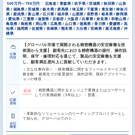
500万円～799万円
北海道 / 青森県 / 岩手県 / 宮城県 / 秋田県 / 山形
県 / 福島県 / 茨城県 / 栃木県 / 群馬県 / 埼玉県 / 千葉県 / 東京都 / 神奈川
県 / 新潟県 / 富山県 / 石川県 / 福井県 / 山梨県 / 長野県 / 岐阜県 / 静岡県
/ 愛知県 / 三重県 / 滋賀県 / 京都府 / 大阪府 / 兵庫県 / 奈良県 / 和歌山県 /
鳥取県 / 島根県 / 岡山県 / 広島県 / 山口県 / 徳島県 / 香川県 / 愛媛県 / 高
知県 / 福岡県 / 佐賀県 / 長崎県 / 熊本県 / 大分県 / 宮崎県 / 鹿児島県 / 沖
縄県
【グローバル市場で展開される精密機器の安定稼働を技
術面から支援】 顧客先における精密機器の据付、操作説
仕事
明、保守・修理対応を通じて、製品の安定稼働を支援
内容
し、顧客満足度向上に貢献していただきます。
＜主な仕事内容＞ ・精密機器に関するフィールドサービス業
務全般 ・顧客先での装置据付、操作説明、既存アプリケーシ
ョンの検収 ・…
・精密機器に関するエンジニア業務またはユーザーと
必須
しての実務経験（3年以上） ・普通…
応募
資格
・革新的なソリューションのリーディングプロバイダーとし
て知られ、グローバルでのト…
会社
概要