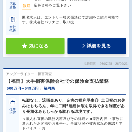
応募
応募資格をご覧下さい
歓迎
資格
匿名求人は、エントリー後の面談にて詳細をご紹介可能で
す。株式会社パソナは、取り扱…
会社
概要
気になる
詳細を見る
掲載期間：26/07/28～26/09/21
アンダーライター・損害調査
【福岡】大手損害保険会社での保険金支払業務
600万円～649万円
福岡県
転勤なし、退職金あり、充実の福利厚生◎ 土日祝のお休
みはもちろん、年に二回5連続休暇を取得できる制度があ
仕事
り長期休みもしっかる取れる環境です。
内容
＜雇入れ直後の職務内容及びその詳細＞ ■業務内容 ・事故に
遭われたお客様やお相手へ、事故状況や被害状況の確認とア
ドバイス ・お…