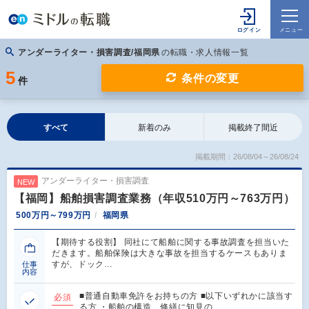
アンダーライター・損害調査/福岡県
の転職・求人情報一覧
5
条件の変更
件
すべて
新着のみ
掲載終了間近
掲載期間：26/08/04～26/08/24
アンダーライター・損害調査
NEW
【福岡】船舶損害調査業務（年収510万円～763万円）
500万円～799万円
福岡県
【期待する役割】 同社にて船舶に関する事故調査を担当いた
だきます。船舶保険は大きな事故を担当するケースもありま
すが、ドック…
仕事
内容
■普通自動車免許をお持ちの方 ■以下いずれかに該当す
必須
る方 ・船舶の構造、修繕に知見の…