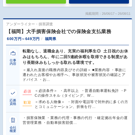
掲載期間：26/06/17～26/08/11
アンダーライター・損害調査
【福岡】大手損害保険会社での保険金支払業務
600万円～649万円
福岡県
転勤なし、退職金あり、充実の福利厚生◎ 土日祝のお休
みはもちろん、年に二回5連続休暇を取得できる制度があ
仕事
り長期休みもしっかる取れる環境です。
内容
＜雇入れ直後の職務内容及びその詳細＞ ■業務内容 ・事故に
遭われたお客様やお相手へ、事故状況や被害状況の確認とア
ドバイス ・お…
＜必須条件＞ ・高卒以上 ・普通自動車運転免許 ・P
必須
Cの操作スキル（タイピング、W…
応募
＜求める人物像＞ ・対面や電話等で対外的に多くの方
歓迎
資格
とコミュニケーション、折衝を行…
・損害保険業 ・業務の代理・事務の代行 ・確定拠出年金の運
営管理業務 ・自動車損害賠償…
会社
概要