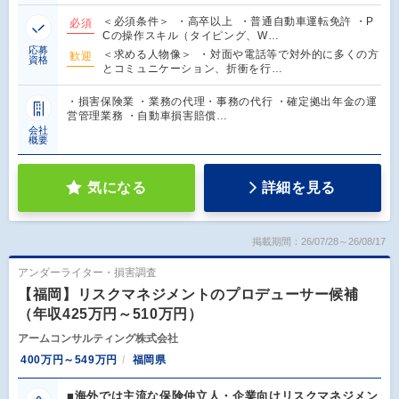
＜必須条件＞ ・高卒以上 ・普通自動車運転免許 ・P
必須
Cの操作スキル（タイピング、W…
応募
＜求める人物像＞ ・対面や電話等で対外的に多くの方
歓迎
資格
とコミュニケーション、折衝を行…
・損害保険業 ・業務の代理・事務の代行 ・確定拠出年金の運
営管理業務 ・自動車損害賠償…
会社
概要
気になる
詳細を見る
掲載期間：26/07/28～26/08/17
アンダーライター・損害調査
【福岡】リスクマネジメントのプロデューサー候補
（年収425万円～510万円）
アームコンサルティング株式会社
400万円～549万円
福岡県
■海外では主流な保険仲立人・企業向けリスクマネジメン