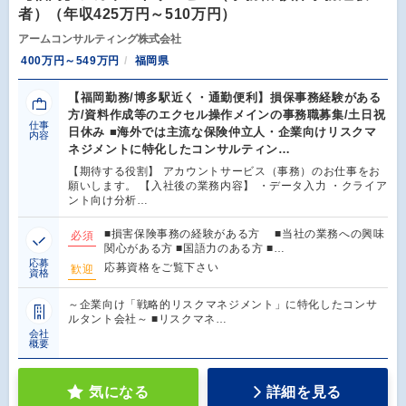
者）（年収425万円～510万円）
アームコンサルティング株式会社
400万円～549万円
福岡県
【福岡勤務/博多駅近く・通勤便利】損保事務経験がある
方/資料作成等のエクセル操作メインの事務職募集/土日祝
仕事
日休み ■海外では主流な保険仲立人・企業向けリスクマ
内容
ネジメントに特化したコンサルティン…
【期待する役割】 アカウントサービス（事務）のお仕事をお
願いします。 【入社後の業務内容】 ・データ入力 ・クライア
ント向け分析…
■損害保険事務の経験がある方 ■当社の業務への興味
必須
関心がある方 ■国語力のある方 ■…
応募
応募資格をご覧下さい
歓迎
資格
～企業向け「戦略的リスクマネジメント」に特化したコンサ
ルタント会社～ ■リスクマネ…
会社
概要
気になる
詳細を見る