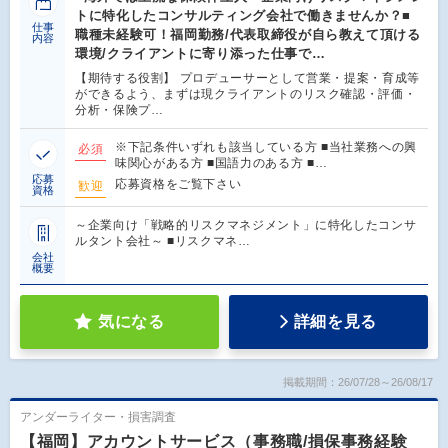
トに特化したコンサルティング会社で働きませんか？■
仕事
職種未経験可！福岡勤務/代表取締役が自ら教えて頂ける
内容
環境/クライアントに寄り添った仕事で…
【期待する役割】 プロデューサーとして営業・提案・育成等
ができるよう、まずは現クライアントのリスク確認・評価・
分析・保険プ…
※下記条件いずれも該当している方 ■当社業務への興
必須
味関心がある方 ■国語力のある方 ■…
応募
応募資格をご覧下さい
歓迎
資格
～企業向け「戦略的リスクマネジメント」に特化したコンサ
ルタント会社～ ■リスクマネ…
会社
概要
気になる
詳細を見る
掲載期間：26/07/28～26/08/17
アンダーライター・損害調査
【福岡】アカウントサービス（事務職/損保事務経験