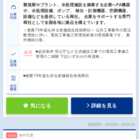
製造業やプラント、水処理施設を操業する企業へFA機器
や、水処理設備、ポンプ、 検出・計測機器、空調機器、
仕事
設備などを提供している商社。 企業をサポートする専門
内容
商社として全国各地に拠点を構えています。
＜創業75年超を誇る老舗総合技術商社＞ 公共工事案件の受注
数増加に伴い、電気工事施工管理技術者の増員募集です。 案
件獲得の取…
■必須条件 官公庁など公共施設工事での電気工事施工
必須
管理のご経験 下記いずれかの有資格…
応募
資格
■創業75年超を誇る老舗総合技術商社
会社
概要
気になる
詳細を見る
掲載期間：26/08/06～26/08/19
海外営業
NEW