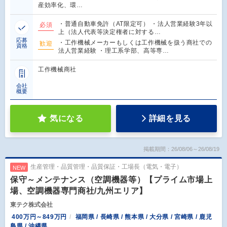
産効率化、環…
・普通自動車免許（AT限定可） ・法人営業経験3年以
必須
上（法人代表等決定権者に対する…
応募
・工作機械メーカーもしくは工作機械を扱う商社での
歓迎
資格
法人営業経験 ・理工系学部、高等専…
工作機械商社
会社
概要
気になる
詳細を見る
掲載期間：26/08/06～26/08/19
生産管理・品質管理・品質保証・工場長（電気・電子）
NEW
保守～メンテナンス（空調機器等）【プライム市場上
場、空調機器専門商社/九州エリア】
東テク株式会社
400万円～849万円
福岡県 / 長崎県 / 熊本県 / 大分県 / 宮崎県 / 鹿児
島県 / 沖縄県