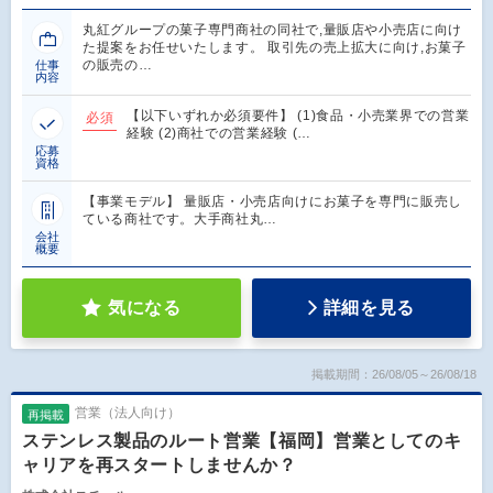
丸紅グループの菓子専門商社の同社で,量販店や小売店に向け
た提案をお任せいたします。 取引先の売上拡大に向け,お菓子
の販売の…
仕事
内容
【以下いずれか必須要件】 (1)食品・小売業界での営業
必須
経験 (2)商社での営業経験 (…
応募
資格
【事業モデル】 量販店・小売店向けにお菓子を専門に販売し
ている商社です。大手商社丸…
会社
概要
気になる
詳細を見る
掲載期間：26/08/05～26/08/18
営業（法人向け）
再掲載
ステンレス製品のルート営業【福岡】営業としてのキ
ャリアを再スタートしませんか？