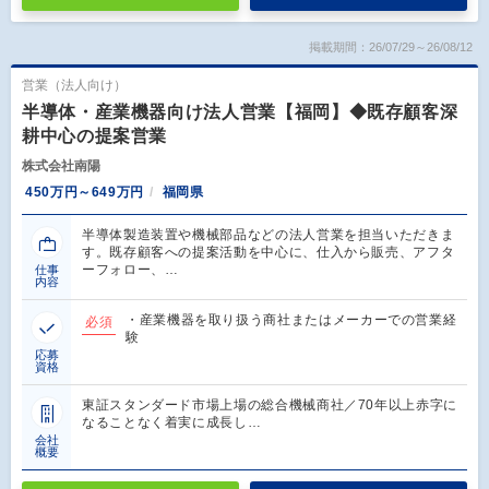
掲載期間：26/07/29～26/08/12
営業（法人向け）
半導体・産業機器向け法人営業【福岡】◆既存顧客深
耕中心の提案営業
株式会社南陽
450万円～649万円
福岡県
半導体製造装置や機械部品などの法人営業を担当いただきま
す。既存顧客への提案活動を中心に、仕入から販売、アフタ
ーフォロー、…
仕事
内容
・産業機器を取り扱う商社またはメーカーでの営業経
必須
験
応募
資格
東証スタンダード市場上場の総合機械商社／70年以上赤字に
なることなく着実に成長し…
会社
概要