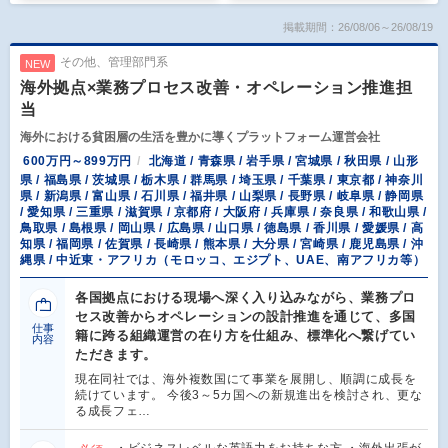
掲載期間：26/08/06～26/08/19
その他、管理部門系
NEW
海外拠点×業務プロセス改善・オペレーション推進担
当
海外における貧困層の生活を豊かに導くプラットフォーム運営会社
600万円～899万円
北海道 / 青森県 / 岩手県 / 宮城県 / 秋田県 / 山形
県 / 福島県 / 茨城県 / 栃木県 / 群馬県 / 埼玉県 / 千葉県 / 東京都 / 神奈川
県 / 新潟県 / 富山県 / 石川県 / 福井県 / 山梨県 / 長野県 / 岐阜県 / 静岡県
/ 愛知県 / 三重県 / 滋賀県 / 京都府 / 大阪府 / 兵庫県 / 奈良県 / 和歌山県 /
鳥取県 / 島根県 / 岡山県 / 広島県 / 山口県 / 徳島県 / 香川県 / 愛媛県 / 高
知県 / 福岡県 / 佐賀県 / 長崎県 / 熊本県 / 大分県 / 宮崎県 / 鹿児島県 / 沖
縄県 / 中近東・アフリカ（モロッコ、エジプト、UAE、南アフリカ等）
各国拠点における現場へ深く入り込みながら、業務プロ
セス改善からオペレーションの設計推進を通じて、多国
仕事
籍に跨る組織運営の在り方を仕組み、標準化へ繋げてい
内容
ただきます。
現在同社では、海外複数国にて事業を展開し、順調に成長を
続けています。 今後3～5カ国への新規進出を検討され、更な
る成長フェ…
・ビジネスレベルな英語力をお持ちな方 ・海外出張が