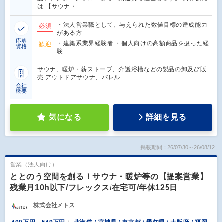
は 【サウナ・…
・法人営業職として、与えられた数値目標の達成能力
必須
がある方
応募
・建築系業界経験者 ・個人向けの高額商品を扱った経
歓迎
資格
験
サウナ、暖炉・薪ストーブ、介護浴槽などの製品の卸及び販
売 アウトドアサウナ、バレル…
会社
概要
気になる
詳細を見る
掲載期間：26/07/30～26/08/12
営業（法人向け）
ととのう空間を創る！サウナ・暖炉等の【提案営業】
残業月10h以下/フレックス/在宅可/年休125日
株式会社メトス
400万円～549万円
北海道 / 宮城県 / 東京都 / 愛知県 / 大阪府 / 福岡