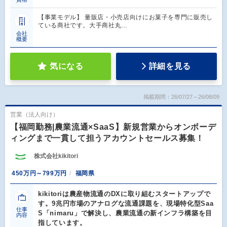
【事業モデル】 量販店・小売店向けにお菓子を専門に販売し
ている商社です。大手商社丸…
会社
概要
気になる
詳細を見る
掲載期間：26/07/27～26/08/09
営業（法人向け）
【福岡勤務|農業流通×SaaS】新規営業からオンボーデ
ィングまで一貫して担うアカウントセールス募集！
株式会社kikitori
450万円～799万円
福岡県
kikitoriは農産物流通のDXに取り組むスタートアップで
す。9兆円市場のアナログな流通課題を、現場特化型Saa
仕事
S「nimaru」で解決し、農業流通の新インフラ構築を目
内容
指しています。