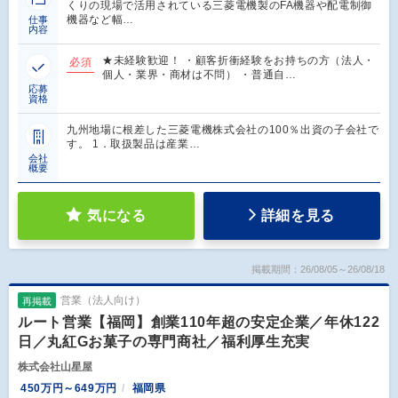
くりの現場で活用されている三菱電機製のFA機器や配電制御
機器など幅…
仕事
内容
★未経験歓迎！ ・顧客折衝経験をお持ちの方（法人・
必須
個人・業界・商材は不問） ・普通自…
応募
資格
九州地場に根差した三菱電機株式会社の100％出資の子会社で
す。 1．取扱製品は産業…
会社
概要
気になる
詳細を見る
掲載期間：26/08/05～26/08/18
営業（法人向け）
再掲載
ルート営業【福岡】創業110年超の安定企業／年休122
日／丸紅Gお菓子の専門商社／福利厚生充実
株式会社山星屋
450万円～649万円
福岡県