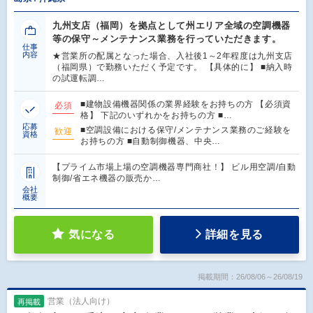
九州支店（福岡）を拠点として州エリア全域の空調機器
等の保守～メンテナンス業務を行っていただきます。
仕事
内容
★営業所の配属となった場合、入社後1～2年程度は九州支店
（福岡県）で勤務いただく予定です。 【具体的に】 ■納入時
の試運転調…
■建物設備機器関係の業界経験をお持ちの方 【必須資
必須
格】 下記のいずれかをお持ちの方 ■…
応募
■空調設備における保守/メンテナンス業務のご経験を
歓迎
資格
お持ちの方 ■自動制御機器、中央…
【プライム市場上場の空調機器専門商社！】 ビル用空調/自動
制御/省エネ機器の販売か…
会社
概要
気になる
詳細を見る
掲載期間：26/08/06～26/08/19
営業（法人向け）
再掲載