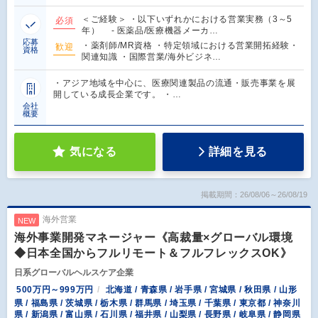
＜ご経験＞ ・以下いずれかにおける営業実務（3～5
必須
年） - 医薬品/医療機器メーカ…
応募
・薬剤師/MR資格 ・特定領域における営業開拓経験・
歓迎
資格
関連知識 ・国際営業/海外ビジネ…
・アジア地域を中心に、医療関連製品の流通・販売事業を展
開している成長企業です。 ・…
会社
概要
気になる
詳細を見る
掲載期間：26/08/06～26/08/19
海外営業
NEW
海外事業開発マネージャー《高裁量×グローバル環境
◆日本全国からフルリモート＆フルフレックスOK》
日系グローバルヘルスケア企業
500万円～999万円
北海道 / 青森県 / 岩手県 / 宮城県 / 秋田県 / 山形
県 / 福島県 / 茨城県 / 栃木県 / 群馬県 / 埼玉県 / 千葉県 / 東京都 / 神奈川
県 / 新潟県 / 富山県 / 石川県 / 福井県 / 山梨県 / 長野県 / 岐阜県 / 静岡県