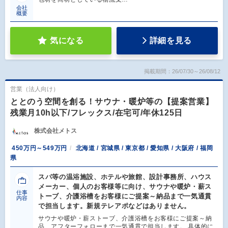
会社
概要
気になる
詳細を見る
掲載期間：26/07/30～26/08/12
営業（法人向け）
ととのう空間を創る！サウナ・暖炉等の【提案営業】
残業月10h以下/フレックス/在宅可/年休125日
株式会社メトス
450万円～549万円
北海道 / 宮城県 / 東京都 / 愛知県 / 大阪府 / 福岡
県
スパ等の温浴施設、ホテルや旅館、設計事務所、ハウス
メーカー、個人のお客様等に向け、サウナや暖炉・薪ス
仕事
トーブ、介護浴槽をお客様にご提案～納品まで一気通貫
内容
で担当します。新規テレアポなどはありません。
サウナや暖炉・薪ストーブ、介護浴槽をお客様にご提案～納
品、アフターフォローまで一気通貫で担当します。 具体的に