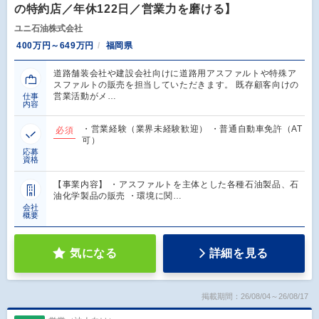
の特約店／年休122日／営業力を磨ける】
ユニ石油株式会社
400万円～649万円
福岡県
道路舗装会社や建設会社向けに道路用アスファルトや特殊ア
スファルトの販売を担当していただきます。 既存顧客向けの
営業活動がメ…
仕事
内容
・営業経験（業界未経験歓迎） ・普通自動車免許（AT
必須
可）
応募
資格
【事業内容】 ・アスファルトを主体とした各種石油製品、石
油化学製品の販売 ・環境に関…
会社
概要
気になる
詳細を見る
掲載期間：26/08/04～26/08/17