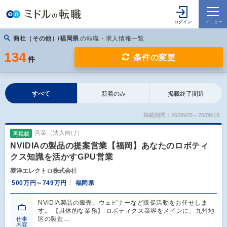
商社（その他）/福岡県
の転職・求人情報一覧
134
条件の変更
件
すべて
新着のみ
掲載終了間近
掲載期間：26/08/05～26/08/18
営業（法人向け）
再掲載
NVIDIAの製品の提案営業【福岡】あなたのロボティ
クス知識を活かすGPU営業
菱洋エレクトロ株式会社
500万円～749万円
福岡県
NVIDIA製品の販売、ウェビナーなど販促活動をお任せしま
す。 【具体的な業務】 ロボティクス業界をメインに、九州地
区の製造…
仕事
内容