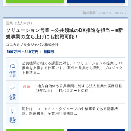
掲載期間：26/07/31～26/08/17
営業（法人向け）
ソリューション営業～公共領域のDX推進を担当～■新
規事業の立ち上げにも挑戦可能！
コニカミノルタジャパン株式会社
500万円～849万円
福岡県
公共機関が抱える課題に対し、ITソリューションを提案しDX
推進を支援する仕事です。 案件の発掘から契約、プロジェク
ト推進ま…
仕事
内容
・地方自治体や公共機関に対する法人営業の実務経験
必須
（3年以上） ・ITパスポート保有…
応募
資格
同社は、コニカミノルタグループの中核事業である情報機
器、医療機器、産業用計測機器…
会社
概要