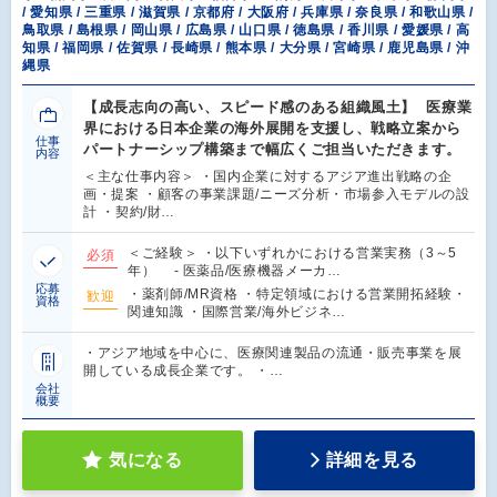
/ 愛知県 / 三重県 / 滋賀県 / 京都府 / 大阪府 / 兵庫県 / 奈良県 / 和歌山県 /
鳥取県 / 島根県 / 岡山県 / 広島県 / 山口県 / 徳島県 / 香川県 / 愛媛県 / 高
知県 / 福岡県 / 佐賀県 / 長崎県 / 熊本県 / 大分県 / 宮崎県 / 鹿児島県 / 沖
縄県
【成長志向の高い、スピード感のある組織風土】 医療業
界における日本企業の海外展開を支援し、戦略立案から
仕事
パートナーシップ構築まで幅広くご担当いただきます。
内容
＜主な仕事内容＞ ・国内企業に対するアジア進出戦略の企
画・提案 ・顧客の事業課題/ニーズ分析・市場参入モデルの設
計 ・契約/財…
＜ご経験＞ ・以下いずれかにおける営業実務（3～5
必須
年） - 医薬品/医療機器メーカ…
応募
・薬剤師/MR資格 ・特定領域における営業開拓経験・
歓迎
資格
関連知識 ・国際営業/海外ビジネ…
・アジア地域を中心に、医療関連製品の流通・販売事業を展
開している成長企業です。 ・…
会社
概要
気になる
詳細を見る