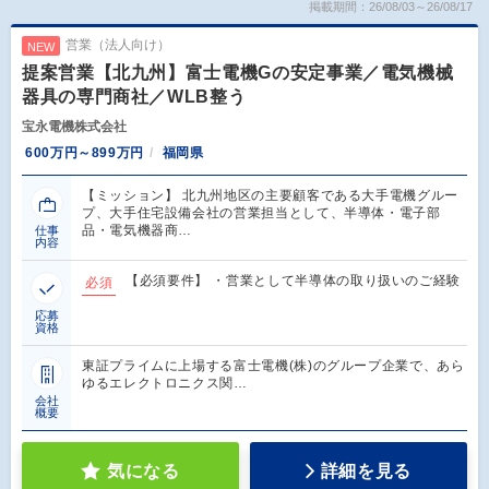
掲載期間：26/08/03～26/08/17
営業（法人向け）
NEW
提案営業【北九州】富士電機Gの安定事業／電気機械
器具の専門商社／WLB整う
宝永電機株式会社
600万円～899万円
福岡県
【ミッション】 北九州地区の主要顧客である大手電機グルー
プ、大手住宅設備会社の営業担当として、半導体・電子部
品・電気機器商…
仕事
内容
【必須要件】 ・営業として半導体の取り扱いのご経験
必須
応募
資格
東証プライムに上場する富士電機(株)のグループ企業で、あら
ゆるエレクトロニクス関…
会社
概要
気になる
詳細を見る