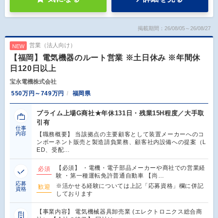
掲載期間：26/08/05～26/08/27
営業（法人向け）
NEW
【福岡】電気機器のルート営業 ※土日休み ※年間休
日120日以上
宝永電機株式会社
550万円～749万円
福岡県
プライム上場G商社★年休131日・残業15H程度／大手取
引有
仕事
内容
【職務概要】 当該拠点の主要顧客として装置メーカーへのコ
ンポーネント販売と製造請負業務、顧客社内設備への提案（L
ED、受配…
【必須】 ・電機・電子部品メーカーや商社での営業経
必須
験 ・第一種運転免許普通自動車 【尚…
応募
※活かせる経験については上記「応募資格」欄に併記
歓迎
資格
しております
【事業内容】 電気機械器具卸売業 (エレクトロニクス総合商