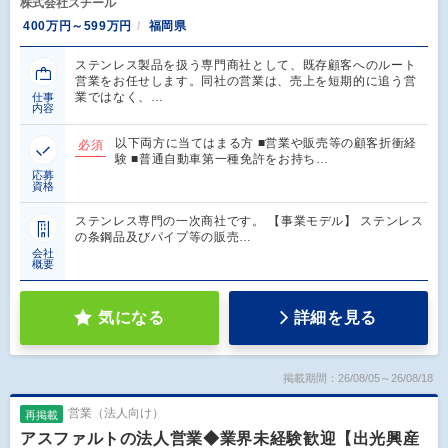
株式会社スチール
400万円～599万円
福岡県
ステンレス製品を扱う専門商社として、既存顧客へのルート
営業をお任せします。同社の営業は、売上を短期的に追う営
業ではなく、…
仕事
内容
以下両方に当てはまる方 ■営業や販売等の顧客折衝経
必須
験 ■普通自動車第一種免許をお持ち…
応募
資格
ステンレス専門の一次商社です。 【事業モデル】 ステンレス
の条鋼品及びパイプ等の販売…
会社
概要
気になる
詳細を見る
掲載期間：26/08/05～26/08/18
営業（法人向け）
再掲載
アスファルトの法人営業◆業界未経験歓迎【出光興産