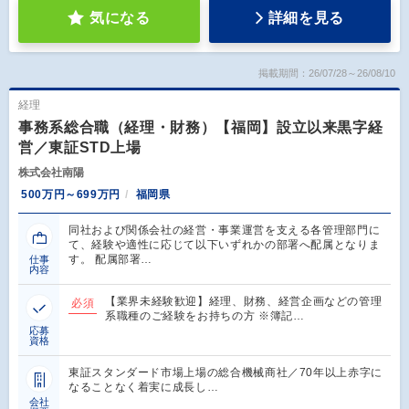
気になる
詳細を見る
掲載期間：26/07/28～26/08/10
経理
事務系総合職（経理・財務）【福岡】設立以来黒字経
営／東証STD上場
株式会社南陽
500万円～699万円
福岡県
同社および関係会社の経営・事業運営を支える各管理部門に
て、経験や適性に応じて以下いずれかの部署へ配属となりま
す。 配属部署…
仕事
内容
【業界未経験歓迎】経理、財務、経営企画などの管理
必須
系職種のご経験をお持ちの方 ※簿記…
応募
資格
東証スタンダード市場上場の総合機械商社／70年以上赤字に
なることなく着実に成長し…
会社