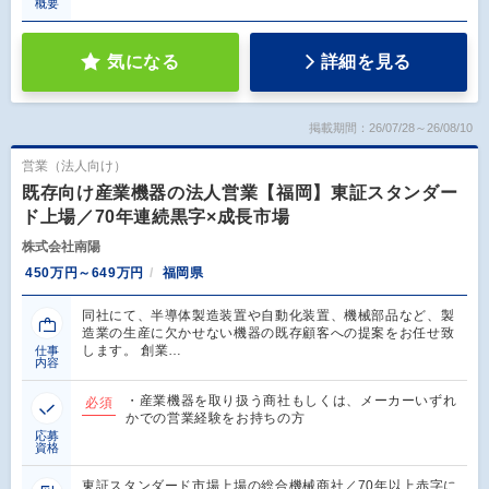
概要
気になる
詳細を見る
掲載期間：26/07/28～26/08/10
営業（法人向け）
既存向け産業機器の法人営業【福岡】東証スタンダー
ド上場／70年連続黒字×成長市場
株式会社南陽
450万円～649万円
福岡県
同社にて、半導体製造装置や自動化装置、機械部品など、製
造業の生産に欠かせない機器の既存顧客への提案をお任せ致
します。 創業…
仕事
内容
・産業機器を取り扱う商社もしくは、メーカーいずれ
必須
かでの営業経験をお持ちの方
応募
資格
東証スタンダード市場上場の総合機械商社／70年以上赤字に