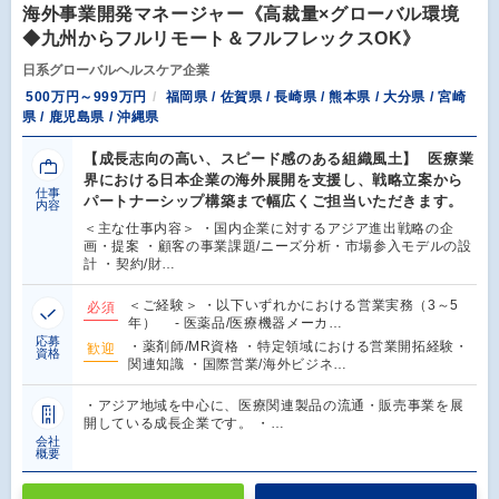
海外事業開発マネージャー《高裁量×グローバル環境
◆九州からフルリモート＆フルフレックスOK》
日系グローバルヘルスケア企業
500万円～999万円
福岡県 / 佐賀県 / 長崎県 / 熊本県 / 大分県 / 宮崎
県 / 鹿児島県 / 沖縄県
【成長志向の高い、スピード感のある組織風土】 医療業
界における日本企業の海外展開を支援し、戦略立案から
仕事
パートナーシップ構築まで幅広くご担当いただきます。
内容
＜主な仕事内容＞ ・国内企業に対するアジア進出戦略の企
画・提案 ・顧客の事業課題/ニーズ分析・市場参入モデルの設
計 ・契約/財…
＜ご経験＞ ・以下いずれかにおける営業実務（3～5
必須
年） - 医薬品/医療機器メーカ…
応募
・薬剤師/MR資格 ・特定領域における営業開拓経験・
歓迎
資格
関連知識 ・国際営業/海外ビジネ…
・アジア地域を中心に、医療関連製品の流通・販売事業を展
開している成長企業です。 ・…
会社
概要