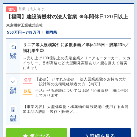
営業（法人向け）
NEW
【福岡】建設資機材の法人営業 ※年間休日120日以上
東京機材工業株式会社
550万円～749万円
福岡県
リニア等大規模案件に多数参画／年休125日・残業23h／
福利厚生◎
仕事
内容
～売り上げ100億以上の安定企業／リニアモーターカー、スカ
イツリー、首都高速など大型開発実績あり／腰を据えて着実
にキャリ…
【必須】 いずれか必須 ・法人営業経験をお持ちの方
必須
・設計等の技術職経験者の方 【尚可】…
応募
※活かせる経験については上記「応募資格」欄に併記
歓迎
資格
しております
【事業内容】 大型構造物・構築物の建設現場に使用する金属
加工品の設計・製作・販売／…
会社
概要
気になる
詳細を見る