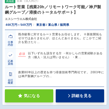
営業（法人向け）
再掲載
ルート営業【残業20h／リモートワーク可能／神戸製
鋼グループ／溶接のトータルサポート】
エスシーウエル株式会社
400万円～549万円
東京都 / 富山県 / 福岡県
既存顧客に対するルート営業をお任せします。 ※新規開拓も
ゼロではありませんが、ほとんどありません。どこかでご紹
介を受けたり…
仕事
内容
以下いずれも該当する方 ・何かしらの営業経験がある
必須
方（個人・法人は問いません） ・東…
応募
資格
創業80年以上の歴史を持つ溶接技術専門商社です。 2003年に
は神戸製鋼グループの…
会社
概要
気になる
詳細を見る