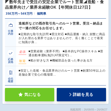
◤数年先まで受注の安定企業でルート営業◢造船・食
品業界向け／業界未経験OK【年間休日127日】
350万円～549万円
福岡県
造船所などの既存取引先へのルート営業。受注～納品ま
で一連の対応をお任せします。
仕事
内容
■定期的な取引先訪問 ■受注対応 ■商品運搬・納入 頻繁に商品
が入れ替わる業界ではありませんので、長く働くことで着実
に知識が身…
■営業経験（業界不問） ■基本的なPC操作スキル ■普
必須
通自動車運転免許(AT限定可)…
応募
■船が好きな方 ■機械部品を扱った事がある方
歓迎
資格
■安定した造船・食品業界向けのルート営業 ■創業50年以上の
老舗企業で安心の職場環…
会社
概要
気になる
詳細を見る
掲載期間：26/08/05～26/08/27