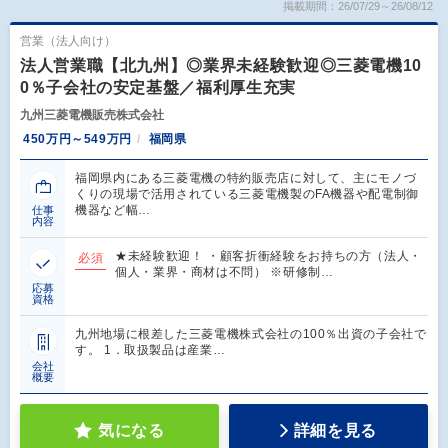
掲載期間：26/07/29～26/08/12
営業（法人向け）
法人営業職【北九州】◎業界未経験歓迎◎三菱電機10
0％子会社の安定基盤／福利厚生充実
九州三菱電機販売株式会社
450万円～549万円
福岡県
福岡県内にある三菱電機の特約販売店に対して、主にモノづ
くりの現場で活用されている三菱電機製のFA機器や配電制御
機器など幅…
仕事
内容
★未経験歓迎！ ・顧客折衝経験をお持ちの方（法人・
必須
個人・業界・商材は不問） ※研修制…
応募
資格
九州地場に根差した三菱電機株式会社の100％出資の子会社で
す。 1．取扱製品は産業…
会社
概要
気になる
詳細を見る