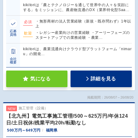
kikitoriは「農とテクノロジーを通して世界中の人々を笑顔に
する」をミッションに、農産物流通のDX（業界特化型Saa…
・無形商材の法人営業経験（新規・既存問わず）1年以
必須
上
応募
・レガシー産業向けの営業経験 ・アーリーフェーズの
歓迎
資格
スタートアップでの業務経験 ・農業…
kikitoriは、農業流通向けクラウド型プラットフォーム「nimar
u」の開発…
会社
概要
気になる
詳細を見る
掲載期間：26/08/07～26/08/20
施工管理（設備）
NEW
【北九州】電気工事施工管理/500～625万円/年休124
日/土日祝休/残業平均20h/転勤なし
500万円～649万円
福岡県