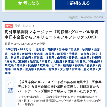
気になる
詳細を見る
掲載期間：26/08/06～26/08/19
営業（法人向け）
NEW
海外事業開発マネージャー《高裁量×グローバル環境
◆日本全国からフルリモート＆フルフレックスOK》
日系グローバルヘルスケア企業
500万円～999万円
北海道 / 青森県 / 岩手県 / 宮城県 / 秋田県 / 山形
県 / 福島県 / 茨城県 / 栃木県 / 群馬県 / 埼玉県 / 千葉県 / 東京都 / 神奈川
県 / 新潟県 / 富山県 / 石川県 / 福井県 / 山梨県 / 長野県 / 岐阜県 / 静岡県
/ 愛知県 / 三重県 / 滋賀県 / 京都府 / 大阪府 / 兵庫県 / 奈良県 / 和歌山県 /
鳥取県 / 島根県 / 岡山県 / 広島県 / 山口県 / 徳島県 / 香川県 / 愛媛県 / 高
知県 / 福岡県 / 佐賀県 / 長崎県 / 熊本県 / 大分県 / 宮崎県 / 鹿児島県 / 沖
縄県
【成長志向の高い、スピード感のある組織風土】 医療業
界における日本企業の海外展開を支援し、戦略立案から
仕事
パートナーシップ構築まで幅広くご担当いただきます。
内容
＜主な仕事内容＞ ・国内企業に対するアジア進出戦略の企
画・提案 ・顧客の事業課題/ニーズ分析・市場参入モデルの設
計 ・契約/財…