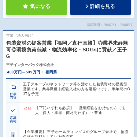
気になる
詳細を見る
掲載期間：26/07/31～26/08/17
営業（法人向け）
包装資材の提案営業【福岡／直行直帰】◎業界未経験
可◎環境負荷低減・物流効率化・SDGsに貢献／王子
G
王子インターパック株式会社
400万円～599万円
福岡県
王子グループのネットワーク等を活かした包装資材の提案型
営業です。業界職種未経験入社の方も活躍中です。半年間のO
JTを予定…
仕事
内容
【下記いずれも必須】 ・営業経験をお持ちの方（法
必須
人・個人・業界・商材問わず） ・普通…
応募
資格
【企業概要】 王子ホールディングスのグループ会社で、物流
包材を商材としている物流支…