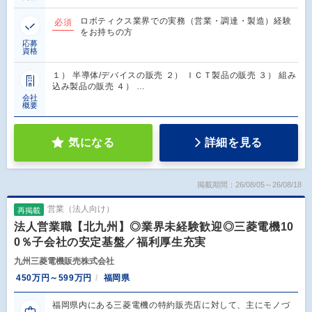
ロボティクス業界での実務（営業・調達・製造）経験
必須
をお持ちの方
応募
資格
１） 半導体/デバイスの販売 ２） ＩＣＴ製品の販売 ３） 組み
込み製品の販売 ４） …
会社
概要
気になる
詳細を見る
掲載期間：26/08/05～26/08/18
営業（法人向け）
再掲載
法人営業職【北九州】◎業界未経験歓迎◎三菱電機10
0％子会社の安定基盤／福利厚生充実
九州三菱電機販売株式会社
450万円～599万円
福岡県
福岡県内にある三菱電機の特約販売店に対して、主にモノづ