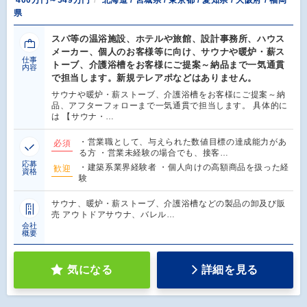
県
スパ等の温浴施設、ホテルや旅館、設計事務所、ハウス
メーカー、個人のお客様等に向け、サウナや暖炉・薪ス
仕事
トーブ、介護浴槽をお客様にご提案～納品まで一気通貫
内容
で担当します。新規テレアポなどはありません。
サウナや暖炉・薪ストーブ、介護浴槽をお客様にご提案～納
品、アフターフォローまで一気通貫で担当します。 具体的に
は 【サウナ・…
・営業職として、与えられた数値目標の達成能力があ
必須
る方 ・営業未経験の場合でも、接客…
応募
・建築系業界経験者 ・個人向けの高額商品を扱った経
歓迎
資格
験
サウナ、暖炉・薪ストーブ、介護浴槽などの製品の卸及び販
売 アウトドアサウナ、バレル…
会社
概要
気になる
詳細を見る