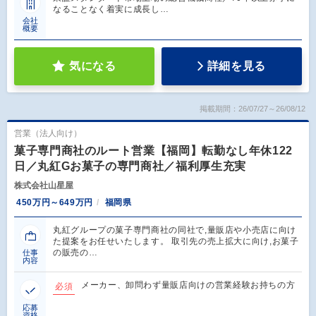
なることなく着実に成長し…
会社
概要
気になる
詳細を見る
掲載期間：26/07/27～26/08/12
営業（法人向け）
菓子専門商社のルート営業【福岡】転勤なし年休122
日／丸紅Gお菓子の専門商社／福利厚生充実
株式会社山星屋
450万円～649万円
福岡県
丸紅グループの菓子専門商社の同社で,量販店や小売店に向け
た提案をお任せいたします。 取引先の売上拡大に向け,お菓子
の販売の…
仕事
内容
メーカー、卸問わず量販店向けの営業経験お持ちの方
必須
応募
資格