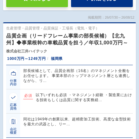
掲載期間：26/07/30～26/08/12
生産管理・品質管理・品質保証・工場長（電気・電子）
品質企画（リードフレーム事業の部長候補）【北九
州】◆事業根幹の車載品質を担う／年収1,000万円～
株式会社三井ハイテック
1000万円～1249万円
福岡県
部長候補として、品質企画部（16名）のマネジメント全般を
お任せします。 事業本部のトップマネジメント層とも連携し
ながら、リ…
仕事
内容
以下いずれも必須 ・マネジメント経験 ・製造業におけ
必須
る技術もしくは品質に関する実務経…
応募
資格
同社は1949年の創業以来、超精密加工技術、高度な金型技術
を最大の武器とし、リー…
会社
概要