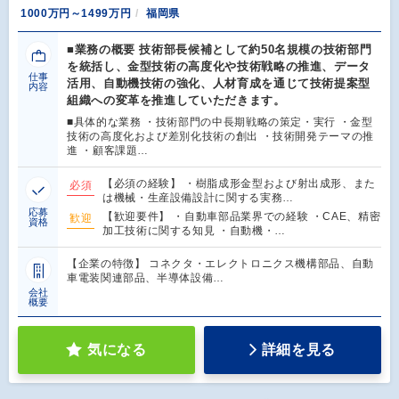
1000万円～1499万円
福岡県
■業務の概要 技術部長候補として約50名規模の技術部門
を統括し、金型技術の高度化や技術戦略の推進、データ
仕事
活用、自動機技術の強化、人材育成を通じて技術提案型
内容
組織への変革を推進していただきます。
■具体的な業務 ・技術部門の中長期戦略の策定・実行 ・金型
技術の高度化および差別化技術の創出 ・技術開発テーマの推
進 ・顧客課題…
【必須の経験】 ・樹脂成形金型および射出成形、また
必須
は機械・生産設備設計に関する実務…
応募
【歓迎要件】 ・自動車部品業界での経験 ・CAE、精密
歓迎
資格
加工技術に関する知見 ・自動機・…
【企業の特徴】 コネクタ・エレクトロニクス機構部品、自動
車電装関連部品、半導体設備…
会社
概要
気になる
詳細を見る