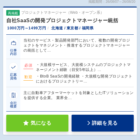
掲載期間：26/08/07～26/08/20
プロジェクトマネージャー（Web・オープン系）
再掲載
自社SaaSの開発プロジェクトマネージャー統括
1000万円～1499万円
北海道 / 東京都 / 福岡県
当社のサービス・製品開発部門において、複数の開発プロジ
ェクトをマネジメント・推進するプロジェクトマネージャー
の統括として…
仕事
内容
・大規模サービス、大規模システムのプロジェクトマ
必須
ネージメント経験（目安5年以上）…
応募
・BtoB SaaSの開発経験 ・大規模な開発プロジェクト
歓迎
資格
におけるプロジェクトリー…
主に自動車アフターマーケットを対象としたITソリューション
を提供する企業。 業界全…
会社
概要
気になる
詳細を見る