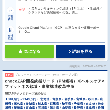
・業務コンサルティング経験（3年以上） ・生成AI／
必須
クラウドなど先端技術への強い関…
応募
資格
Google Cloud Platform（GCP）の導入支援や運用サポー
ト、G…
会社
概要
気になる
詳細を見る
掲載期間：26/08/07～26/08/20
プロジェクトマネージャー（Web・オープン系）
NEW
chocoZAP開発統括リード（PM候補）※ヘルスケア×
フィットネス領域・事業構造改革中※
RIZAPテクノロジーズ株式会社
1000万円～1349万円
北海道 / 青森県 / 岩手県 / 宮城県 / 秋田県 / 山
形県 / 福島県 / 茨城県 / 栃木県 / 群馬県 / 埼玉県 / 千葉県 / 東京都 / 神奈
川県 / 新潟県 / 富山県 / 石川県 / 福井県 / 山梨県 / 長野県 / 岐阜県 / 静岡