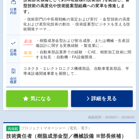
型技術の高度化や技術提案型組織への変革を推進しま
仕事
す。
内容
・技術部門の中長期戦略の策定および実行 ・金型技術の高度
化および差別化技術の創出 ・技術提案型ビジネスを支える技
術開発テーマ…
・樹脂成形金型および射出成形、または機械・生産設
必須
備設計に関する実務経験 ・製造業に…
応募
・自動車部品業界での経験 ・CAE、精密加工技術に関
歓迎
資格
する知見 ・自動機・FA設備開発…
コネクタ・エレクトロニクス機構部品、自動車電装部品、半
導体設備関連事業を展開して…
会社
概要
気になる
詳細を見る
掲載期間：26/08/07～26/08/20
プロジェクトマネージャー（電気・電子）
再掲載
技術責任者（樹脂成形金型／機械設備 ※部長候補）