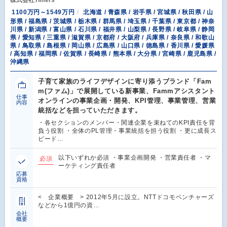
1100万円～1549万円
北海道 / 青森県 / 岩手県 / 宮城県 / 秋田県 / 山
形県 / 福島県 / 茨城県 / 栃木県 / 群馬県 / 埼玉県 / 千葉県 / 東京都 / 神奈
川県 / 新潟県 / 富山県 / 石川県 / 福井県 / 山梨県 / 長野県 / 岐阜県 / 静岡
県 / 愛知県 / 三重県 / 滋賀県 / 京都府 / 大阪府 / 兵庫県 / 奈良県 / 和歌山
県 / 鳥取県 / 島根県 / 岡山県 / 広島県 / 山口県 / 徳島県 / 香川県 / 愛媛県
/ 高知県 / 福岡県 / 佐賀県 / 長崎県 / 熊本県 / 大分県 / 宮崎県 / 鹿児島県 /
沖縄県
子育て家族のライフデザインに寄り添うブランド「Fam
m(ファム)」で展開している新事業、Fammアシスタント
仕事
オンラインの事業企画・開発、KPI管理、事業管理、営業
内容
統括などを担っていただきます。
・各セクションのメンバー・関連企業を束ねてのKPI責任を背
負う役割 ・全体のPL管理・事業統括を担う役割 ・更に成長ス
ピード…
以下いずれか必須 ・事業企画開発 ・営業責任者 ・マ
必須
ーケティング責任者
応募
資格
< 企業概要 > 2012年5月に設立。NTTドコモベンチャーズ
などから1億円の資…
会社
概要