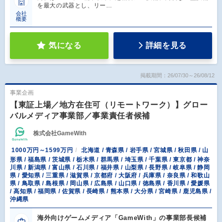
を最大の武器とし、リー…
会社
概要
気になる
詳細を見る
掲載期間：26/07/30～26/08/12
事業企画
【東証上場／地方在住可（リモートワーク）】グロー
バルメディア事業部／事業責任者候補
株式会社GameWith
1000万円～1599万円
北海道 / 青森県 / 岩手県 / 宮城県 / 秋田県 / 山
形県 / 福島県 / 茨城県 / 栃木県 / 群馬県 / 埼玉県 / 千葉県 / 東京都 / 神奈
川県 / 新潟県 / 富山県 / 石川県 / 福井県 / 山梨県 / 長野県 / 岐阜県 / 静岡
県 / 愛知県 / 三重県 / 滋賀県 / 京都府 / 大阪府 / 兵庫県 / 奈良県 / 和歌山
県 / 鳥取県 / 島根県 / 岡山県 / 広島県 / 山口県 / 徳島県 / 香川県 / 愛媛県
/ 高知県 / 福岡県 / 佐賀県 / 長崎県 / 熊本県 / 大分県 / 宮崎県 / 鹿児島県 /
沖縄県
海外向けゲームメディア「GameWith」の事業部長候補