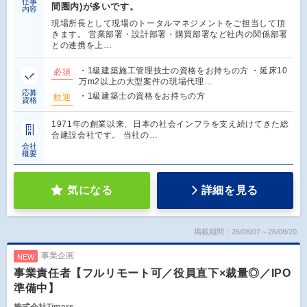
仕事
間圏内)が多いです。
内容
現場所長として現場のトータルマネジメントをご担当して頂
きます。 営業部署・設計部署・購買部署など社内の関係部署
との連携を上…
・1級建築施工管理技士の資格をお持ちの方 ・延床10
必須
万m2以上の大型案件の現場代理…
応募
・1級建築士の資格をお持ちの方
歓迎
資格
1971年の創業以来、日本の社会インフラを支え続けてきた総
合建設会社です。 当社の…
会社
概要
気になる
詳細を見る
掲載期間：26/08/07～26/08/20
事業企画
NEW
事業責任者【フルリモート可／役員直下×裁量◎／IPO
準備中】
株式会社Timers