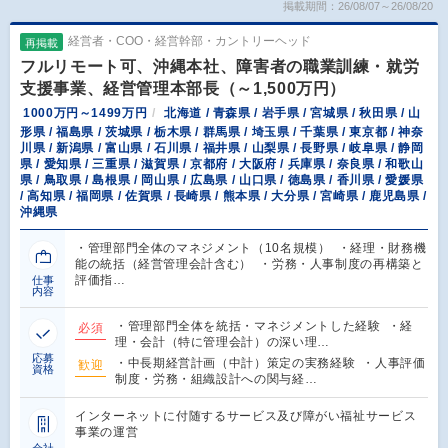
掲載期間：26/08/07～26/08/20
経営者・COO・経営幹部・カントリーヘッド
再掲載
フルリモート可、沖縄本社、障害者の職業訓練・就労
支援事業、経営管理本部長（～1,500万円）
1000万円～1499万円
北海道 / 青森県 / 岩手県 / 宮城県 / 秋田県 / 山
形県 / 福島県 / 茨城県 / 栃木県 / 群馬県 / 埼玉県 / 千葉県 / 東京都 / 神奈
川県 / 新潟県 / 富山県 / 石川県 / 福井県 / 山梨県 / 長野県 / 岐阜県 / 静岡
県 / 愛知県 / 三重県 / 滋賀県 / 京都府 / 大阪府 / 兵庫県 / 奈良県 / 和歌山
県 / 鳥取県 / 島根県 / 岡山県 / 広島県 / 山口県 / 徳島県 / 香川県 / 愛媛県
/ 高知県 / 福岡県 / 佐賀県 / 長崎県 / 熊本県 / 大分県 / 宮崎県 / 鹿児島県 /
沖縄県
・管理部門全体のマネジメント（10名規模） ・経理・財務機
能の統括（経営管理会計含む） ・労務・人事制度の再構築と
評価指…
仕事
内容
・管理部門全体を統括・マネジメントした経験 ・経
必須
理・会計（特に管理会計）の深い理…
応募
・中長期経営計画（中計）策定の実務経験 ・人事評価
歓迎
資格
制度・労務・組織設計への関与経…
インターネットに付随するサービス及び障がい福祉サービス
事業の運営
会社