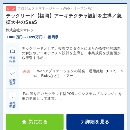
プロジェクトマネージャー（Web・オープン系）
NEW
テックリード【福岡】アーキテクチャ設計を主導／急
拡大中のSaaS
株式会社スマレジ
1000万円～2499万円
福岡県
テックリードとして、複数プロダクトにまたがる技術的課題
の解決やアーキテクチャ設計を主導し、事業成長を技術面か
ら牽引するポ…
仕事
内容
・Webアプリケーションの開発・運用経験（PHP、Ja
必須
va、Rubyなど） ・アー…
応募
資格
iPad等を用いたクラウド型POSレジシステム『スマレジ』を
主力事業として運営。…
会社
概要
気になる
詳細を見る