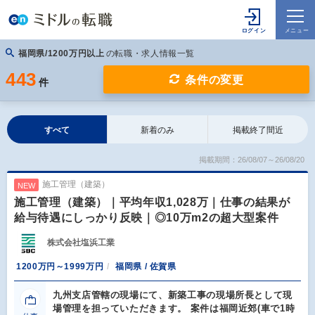
福岡県/1200万円以上
の転職・求人情報一覧
443
条件の変更
件
すべて
新着のみ
掲載終了間近
掲載期間：26/08/07～26/08/20
施工管理（建築）
NEW
施工管理（建築）｜平均年収1,028万｜仕事の結果が
給与待遇にしっかり反映｜◎10万m2の超大型案件
株式会社塩浜工業
1200万円～1999万円
福岡県 / 佐賀県
九州支店管轄の現場にて、新築工事の現場所長として現
場管理を担っていただきます。 案件は福岡近郊(車で1時