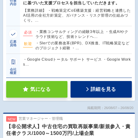
仕事
に基づいた支援プロセスを担当していただきます。
内容
【業務詳細】 ・戦略策定/CoE構築支援：経営戦略と連携した
AI活用の全社方針策定、ガバナンス・リスク管理の仕組みづ
くり。…
・業務コンサルティングの経験3年以上 ・生成AIやク
必須
ラウド技術など、技術トレンドへ…
応募
・SIerでの業務改革(BPR)、DX推進、IT戦略策定など
歓迎
資格
のプロジェクト経験 ・…
・Google Cloudトータル サポート サービス ・Google Work
s…
会社
概要
気になる
詳細を見る
掲載期間：26/08/07～26/08/20
営業マネージャー・管理職
NEW
【非公開求人】中古住宅の買取再販事業/新規参入・責
任者クラス/1000～1500万円/上場企業