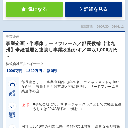
気になる
詳細を見る
掲載期間：26/07/30～26/08/12
事業企画
事業企画・半導体リードフレーム／部長候補【北九
州】◆経営層と連携し事業を動かす／年収1,000万円
～
株式会社三井ハイテック
1000万円～1249万円
福岡県
部長職として、事業企画部（約20名）のマネジメントを担い
ながら、役員を含む経営層と密に連携し、リードフレーム事
業全体の企…
仕事
内容
■事業会社にて、マネージャークラスとしての経営企画
必須
もしくはFP&A業務のご経験 ＜…
応募
資格
同社は1949年の創業以来、超精密加工技術、高度な金型技術