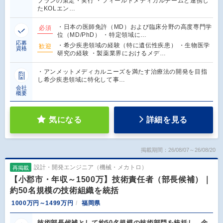
プランの策定・実行 ・フィールドメディカルチームと連携し
たKOLエン…
・日本の医師免許（MD）および臨床分野の高度専門学
必須
位（MD/PhD） ・特定領域に…
応募
・希少疾患領域の経験（特に遺伝性疾患） ・生物医学
歓迎
資格
研究の経験 ・製薬業界におけるメデ…
・アンメットメディカルニーズを満たす治療法の開発を目指
し希少疾患領域に特化して事…
会社
概要
気になる
詳細を見る
掲載期間：26/08/07～26/08/20
設計・開発エンジニア（機械・メカトロ）
再掲載
【小郡市・年収～1500万】技術責任者（部長候補）｜
約50名規模の技術組織を統括
1000万円～1499万円
福岡県
技術部長候補として約50名規模の技術部門を統括し、金