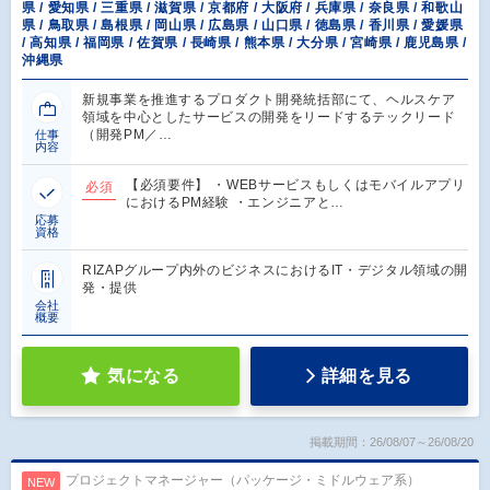
県 / 愛知県 / 三重県 / 滋賀県 / 京都府 / 大阪府 / 兵庫県 / 奈良県 / 和歌山
県 / 鳥取県 / 島根県 / 岡山県 / 広島県 / 山口県 / 徳島県 / 香川県 / 愛媛県
/ 高知県 / 福岡県 / 佐賀県 / 長崎県 / 熊本県 / 大分県 / 宮崎県 / 鹿児島県 /
沖縄県
新規事業を推進するプロダクト開発統括部にて、ヘルスケア
領域を中心としたサービスの開発をリードするテックリード
（開発PM／…
仕事
内容
【必須要件】 ・WEBサービスもしくはモバイルアプリ
必須
におけるPM経験 ・エンジニアと…
応募
資格
RIZAPグループ内外のビジネスにおけるIT・デジタル領域の開
発・提供
会社
概要
気になる
詳細を見る
掲載期間：26/08/07～26/08/20
プロジェクトマネージャー（パッケージ・ミドルウェア系）
NEW