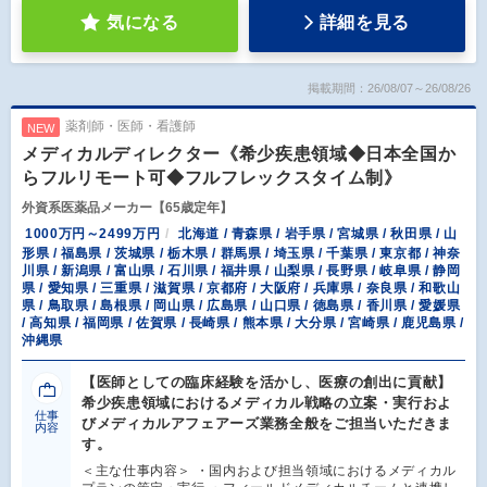
気になる
詳細を見る
掲載期間：26/08/07～26/08/26
薬剤師・医師・看護師
NEW
メディカルディレクター《希少疾患領域◆日本全国か
らフルリモート可◆フルフレックスタイム制》
外資系医薬品メーカー【65歳定年】
1000万円～2499万円
北海道 / 青森県 / 岩手県 / 宮城県 / 秋田県 / 山
形県 / 福島県 / 茨城県 / 栃木県 / 群馬県 / 埼玉県 / 千葉県 / 東京都 / 神奈
川県 / 新潟県 / 富山県 / 石川県 / 福井県 / 山梨県 / 長野県 / 岐阜県 / 静岡
県 / 愛知県 / 三重県 / 滋賀県 / 京都府 / 大阪府 / 兵庫県 / 奈良県 / 和歌山
県 / 鳥取県 / 島根県 / 岡山県 / 広島県 / 山口県 / 徳島県 / 香川県 / 愛媛県
/ 高知県 / 福岡県 / 佐賀県 / 長崎県 / 熊本県 / 大分県 / 宮崎県 / 鹿児島県 /
沖縄県
【医師としての臨床経験を活かし、医療の創出に貢献】
希少疾患領域におけるメディカル戦略の立案・実行およ
仕事
びメディカルアフェアーズ業務全般をご担当いただきま
内容
す。
＜主な仕事内容＞ ・国内および担当領域におけるメディカル