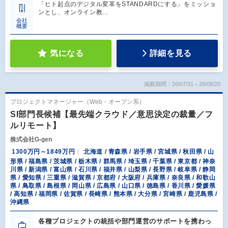
「ヒト起点のデジタル変革をSTANDARDにする」をミッショ
ンとし、オンライン教…
会社
概要
気になる
詳細を見る
掲載期間：26/07/31～26/08/20
プロジェクトマネージャー（Web・オープン系）
SI部門長候補【最先端クラウド／意思決定の裁量／フ
ルリモート】
株式会社G-gen
1300万円～1849万円
北海道 / 青森県 / 岩手県 / 宮城県 / 秋田県 / 山
形県 / 福島県 / 茨城県 / 栃木県 / 群馬県 / 埼玉県 / 千葉県 / 東京都 / 神奈
川県 / 新潟県 / 富山県 / 石川県 / 福井県 / 山梨県 / 長野県 / 岐阜県 / 静岡
県 / 愛知県 / 三重県 / 滋賀県 / 京都府 / 大阪府 / 兵庫県 / 奈良県 / 和歌山
県 / 鳥取県 / 島根県 / 岡山県 / 広島県 / 山口県 / 徳島県 / 香川県 / 愛媛県
/ 高知県 / 福岡県 / 佐賀県 / 長崎県 / 熊本県 / 大分県 / 宮崎県 / 鹿児島県 /
沖縄県
各種プロジェクトの統括や部門運営のサポートを携わっ