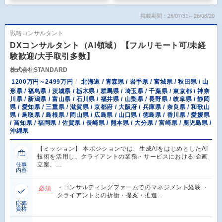
掲載期間：26/07/31～26/08/20
戦略コンサルタント
DXコンサルタント（AI領域）【フルリモート可/未経
験歓迎/大手取引多数】
株式会社STANDARD
1200万円～2499万円
北海道 / 青森県 / 岩手県 / 宮城県 / 秋田県 / 山
形県 / 福島県 / 茨城県 / 栃木県 / 群馬県 / 埼玉県 / 千葉県 / 東京都 / 神奈
川県 / 新潟県 / 富山県 / 石川県 / 福井県 / 山梨県 / 長野県 / 岐阜県 / 静岡
県 / 愛知県 / 三重県 / 滋賀県 / 京都府 / 大阪府 / 兵庫県 / 奈良県 / 和歌山
県 / 鳥取県 / 島根県 / 岡山県 / 広島県 / 山口県 / 徳島県 / 香川県 / 愛媛県
/ 高知県 / 福岡県 / 佐賀県 / 長崎県 / 熊本県 / 大分県 / 宮崎県 / 鹿児島県 /
沖縄県
【ミッション】 本ポジションでは、生成AIをはじめとしたAI
技術を活用し、クライアントの業務・サービスにおける 企画
立案、…
仕事
内容
・コンサルティングファームでのマネジメント経験 ・
必須
クライアントとの折衝・提案・推進…
応募
資格