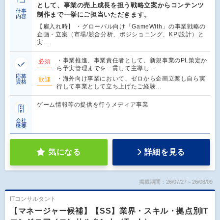
として、事業の売上成長を担う戦略立案からコンテンツ
仕事
制作まで一挙にご担当いただきます。
内容
【雇入れ時】 ・グローバル向け「GameWith」の事業戦略の
企画・立案（市場/競合分析、ポジショニング、KPI設計）と
実…
・事業推進、事業責任者として、新規事業のPL策定か
必須
ら予実管理までを一貫して主導し…
応募
・海外向け事業において、ゼロから企画立案し自ら実
歓迎
資格
行して事業として立ち上げたご経験…
ゲーム情報等の提供を行うメディア事業
会社
概要
気になる
詳細を見る
掲載期間：26/07/27～26/08/09
ITコンサルタント
【マネージャー候補】【SS】業界・スキル・拠点別IT