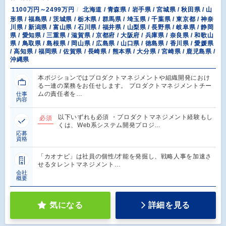
1100万円～2499万円
北海道 / 青森県 / 岩手県 / 宮城県 / 秋田県 / 山
形県 / 福島県 / 茨城県 / 栃木県 / 群馬県 / 埼玉県 / 千葉県 / 東京都 / 神奈
川県 / 新潟県 / 富山県 / 石川県 / 福井県 / 山梨県 / 長野県 / 岐阜県 / 静岡
県 / 愛知県 / 三重県 / 滋賀県 / 京都府 / 大阪府 / 兵庫県 / 奈良県 / 和歌山
県 / 鳥取県 / 島根県 / 岡山県 / 広島県 / 山口県 / 徳島県 / 香川県 / 愛媛県
/ 高知県 / 福岡県 / 佐賀県 / 長崎県 / 熊本県 / 大分県 / 宮崎県 / 鹿児島県 /
沖縄県
本ポジションではプロダクトマネジメントや組織開発におけ
る一連の業務をお任せします。 プロダクトマネジメントチー
ムの責任者を…
仕事
内容
以下いずれも必須 ・プロダクトマネジメント経験もし
必須
くは、Web系システム開発プロジ…
応募
資格
「カオナビ」は社員の個性/才能を発掘し、戦略人事を加速さ
せるタレントマネジメント…
会社
概要
気になる
詳細を見る