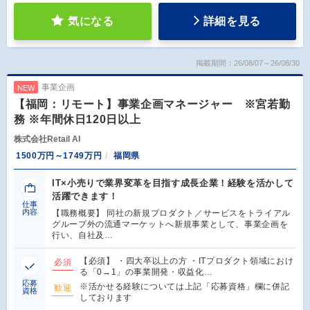
気になる
詳細を見る
掲載期間：26/08/07～26/08/30
事業企画
NEW
【福岡：リモート】事業企画マネージャー ※宮若勤
務 ※年間休日120日以上
株式会社Retail AI
1500万円～1749万円
福岡県
IT×小売りで業界変革を目指す成長企業！経験を活かして
活躍できます！
仕事
内容
【職務概要】 同社の新規プロダクト／サービスをトライアル
グループ外の流通マーケットへ新規事業として、事業企画を
行い、自社及…
【必須】 ・四大卒以上の方 ・ITプロダクト領域におけ
必須
る「0→1」の事業開発・収益化…
応募
※活かせる経験については上記「応募資格」欄に併記
歓迎
資格
しております