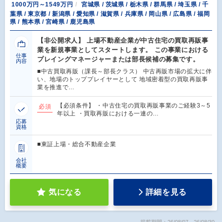
1000万円～1549万円
宮城県 / 茨城県 / 栃木県 / 群馬県 / 埼玉県 / 千
葉県 / 東京都 / 新潟県 / 愛知県 / 滋賀県 / 兵庫県 / 岡山県 / 広島県 / 福岡
県 / 熊本県 / 宮崎県 / 鹿児島県
【非公開求人】 上場不動産企業が中古住宅の買取再販事
業を新規事業としてスタートします。 この事業における
仕事
プレイングマネージャーまたは部長候補の募集です。
内容
■中古買取再販（課長～部長クラス） 中古再販市場の拡大に伴
い、地場のトッププレイヤーとして 地域密着型の買取再販事
業を推進で…
【必須条件】 ・中古住宅の買取再販事業のご経験3～5
必須
年以上 ・買取再販における一連の…
応募
資格
■東証上場・総合不動産企業
会社
概要
気になる
詳細を見る