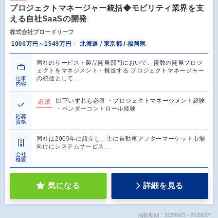
プロジェクトマネージャー統括◆モビリティ業界を支
える自社SaaSの開発
株式会社ブロードリーフ
1000万円～1549万円
北海道 / 東京都 / 福岡県
同社のサービス・製品開発部門において、複数の開発プロジ
ェクトをマネジメント・推進する プロジェクトマネージャー
の統括として…
仕事
内容
以下いずれも必須 ・プロジェクトマネージメント経験
必須
・ベンダーコントロール経験
応募
資格
同社は2009年に設立し、主に自動車アフターマーケット市場
向けにシステムサービス…
会社
概要
気になる
詳細を見る
掲載期間：26/08/03～26/08/17