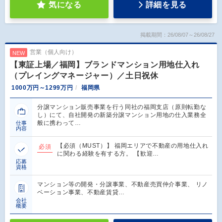
気になる
詳細を見る
掲載期間：26/08/07～26/08/27
営業（個人向け）
NEW
【東証上場／福岡】ブランドマンション用地仕入れ
（プレイングマネージャー）／土日祝休
1000万円～1299万円
福岡県
分譲マンション販売事業を行う同社の福岡支店（原則転勤な
し）にて、自社開発の新築分譲マンション用地の仕入業務全
般に携わって…
仕事
内容
【必須（MUST）】 福岡エリアで不動産の用地仕入れ
必須
に関わる経験を有する方。 【歓迎…
応募
資格
マンション等の開発・分譲事業、不動産売買仲介事業、 リノ
ベーション事業、不動産賃貸…
会社
概要