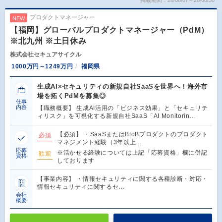
掲載期間：26/08/07～26/08/30
プロダクトマネージャー
NEW
【福岡】グローバルプロダクトマネージャー（PdM）
※北九州 ※土日休み
株式会社セキュアサイクル
1000万円～1249万円
福岡県
生成AI×セキュリティの新規自社SaaSを世界へ！海外市
場を拓くPdMを募集◎
仕事
内容
【職務概要】 生成AI活用の「ビジネス効果」と「セキュリテ
ィリスク」を可視化する新規自社SaaS「AI Monitorin…
【必須】 ・SaaSまたはBtoBプロダクトのプロダクト
必須
マネジメント経験（3年以上…
応募
※活かせる経験については上記「応募資格」欄に併記
歓迎
資格
しております
【事業内容】 ・情報セキュリティに関する各種診断・対応・
情報セキュリティに関するセ…
会社
概要