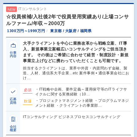
ITコンサルタント
NEW
☆役員候補/入社後2年で役員登用実績あり/上場コンサ
ルファーム/年収～2000万
1300万円～1999万円
東京都 / 大阪府 / 福岡県
大手クライアントを中心に業務改革から戦略立案、IT導
入、新規事業立案幅広いコンサルティングをご担当頂き
仕事
ます。 その後はご希望に合わせて経営・制度設計・新規
内容
事業立上げなどに携わっていただくことも可能です。
担当するクライアントは、業界や外資・内資問わず金融、製
造、人材、通信系大手企業...etc 案件事例 • 通信事業会社にお
け…
・IT戦略や企画、要件定義～運用保守等のITライフサ
必須
イクルに関する実務経験（10…
応募
・プロジェクトマネジメント経験 ・プログラムマネジ
歓迎
資格
メント経験 ・クライアントの事業部…
ITコンサルティング ビジネスプロセスコンサルティング
会社
概要