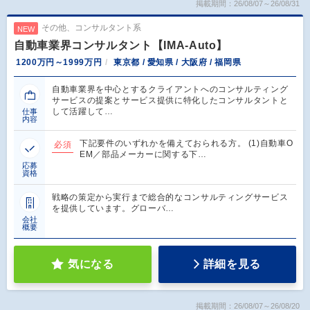
掲載期間：26/08/07～26/08/31
その他、コンサルタント系
NEW
自動車業界コンサルタント【IMA-Auto】
1200万円～1999万円
東京都 / 愛知県 / 大阪府 / 福岡県
自動車業界を中心とするクライアントへのコンサルティング
サービスの提案とサービス提供に特化したコンサルタントと
して活躍して…
仕事
内容
下記要件のいずれかを備えておられる方。 (1)自動車O
必須
EM／部品メーカーに関する下…
応募
資格
戦略の策定から実行まで総合的なコンサルティングサービス
を提供しています。グローバ…
会社
概要
気になる
詳細を見る
掲載期間：26/08/07～26/08/20