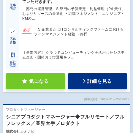
ていただきます。
仕事
内容
・部門の運営管理：SI部門の予算策定・利益管理（P/L責任）
およびリソースの最適化 ・組織マネジメント：エンジニア・
PMの…
・SI企業またはITコンサルティングファームにおける
必須
ラインマネジメント経験 ・部門…
応募
資格
【事業内容】 クラウドコンピューティングを活用したシステ
ム企画・開発および運用をメ…
会社
概要
気になる
詳細を見る
掲載期間：26/07/31～26/08/20
プロダクトマネージャー
シニアプロダクトマネージャー◆フルリモート／フル
フレックス／業界大手プロダクト
株式会社カオナビ