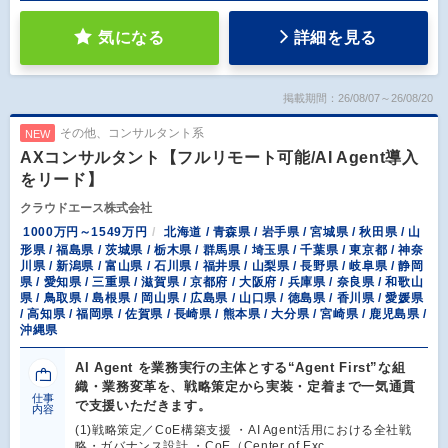
気になる
詳細を見る
掲載期間：26/08/07～26/08/20
その他、コンサルタント系
NEW
AXコンサルタント【フルリモート可能/AI Agent導入
をリード】
クラウドエース株式会社
1000万円～1549万円
北海道 / 青森県 / 岩手県 / 宮城県 / 秋田県 / 山
形県 / 福島県 / 茨城県 / 栃木県 / 群馬県 / 埼玉県 / 千葉県 / 東京都 / 神奈
川県 / 新潟県 / 富山県 / 石川県 / 福井県 / 山梨県 / 長野県 / 岐阜県 / 静岡
県 / 愛知県 / 三重県 / 滋賀県 / 京都府 / 大阪府 / 兵庫県 / 奈良県 / 和歌山
県 / 鳥取県 / 島根県 / 岡山県 / 広島県 / 山口県 / 徳島県 / 香川県 / 愛媛県
/ 高知県 / 福岡県 / 佐賀県 / 長崎県 / 熊本県 / 大分県 / 宮崎県 / 鹿児島県 /
沖縄県
AI Agent を業務実行の主体とする“Agent First”な組
織・業務変革を、戦略策定から実装・定着まで一気通貫
仕事
で支援いただきます。
内容
(1)戦略策定／CoE構築支援 ・AI Agent活用における全社戦
略・ガバナンス設計 ・CoE（Center of Exc…