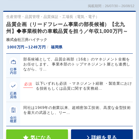
掲載期間：26/07/30～26/08/12
生産管理・品質管理・品質保証・工場長（電気・電子）
品質企画（リードフレーム事業の部長候補）【北九
州】◆事業根幹の車載品質を担う／年収1,000万円～
株式会社三井ハイテック
1000万円～1249万円
福岡県
部長候補として、品質企画部（16名）のマネジメント全般を
お任せします。 事業本部のトップマネジメント層とも連携し
ながら、リ…
仕事
内容
以下いずれも必須 ・マネジメント経験 ・製造業におけ
必須
る技術もしくは品質に関する実務経…
応募
資格
同社は1949年の創業以来、超精密加工技術、高度な金型技術
を最大の武器とし、リー…
会社
概要
気になる
詳細を見る