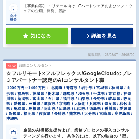
【事業内容】 ・リテール向けIoTハードウェアおよびソフトウ
ェアの企画、開発、設計…
会社
概要
気になる
詳細を見る
掲載期間：26/08/07～26/08/20
戦略コンサルタント
NEW
☆フルリモート×フルフレックス/GoogleCloudのプレ
ミアパートナー認定のAIコンサルタント職
1000万円～1499万円
北海道 / 青森県 / 岩手県 / 宮城県 / 秋田県 / 山
形県 / 福島県 / 茨城県 / 栃木県 / 群馬県 / 埼玉県 / 千葉県 / 東京都 / 神奈
川県 / 新潟県 / 富山県 / 石川県 / 福井県 / 山梨県 / 長野県 / 岐阜県 / 静岡
県 / 愛知県 / 三重県 / 滋賀県 / 京都府 / 大阪府 / 兵庫県 / 奈良県 / 和歌山
県 / 鳥取県 / 島根県 / 岡山県 / 広島県 / 山口県 / 徳島県 / 香川県 / 愛媛県
/ 高知県 / 福岡県 / 佐賀県 / 長崎県 / 熊本県 / 大分県 / 宮崎県 / 鹿児島県 /
沖縄県
企業のAI構築支援および、業務プロセスの導入コンサル
ティングを行います。 具体的には、以下の独自の「型」