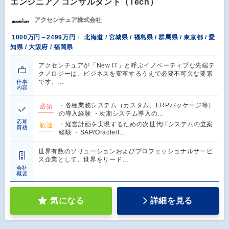
エンジニア／コンサルタント（Tech）
アクセンチュア株式会社
1000万円～2499万円
北海道 / 宮城県 / 福島県 / 群馬県 / 東京都 / 愛
知県 / 大阪府 / 福岡県
アクセンチュアが「New IT」と呼ぶイノベーティブな先端テ
クノロジーは、ビジネスを変革するうえで必要不可欠な要素
です。…
仕事
内容
・各種業務システム（カスタム、ERPパッケージ等）
必須
の導入経験 ・次期システム導入の…
応募
・経営計画を実現するための次世代ITシステムの立案
歓迎
資格
経験 ・SAP/Oracle/I…
世界有数のソリューションおよびプロフェッショナルサービ
ス企業として、世界をリード…
会社
概要
気になる
詳細を見る