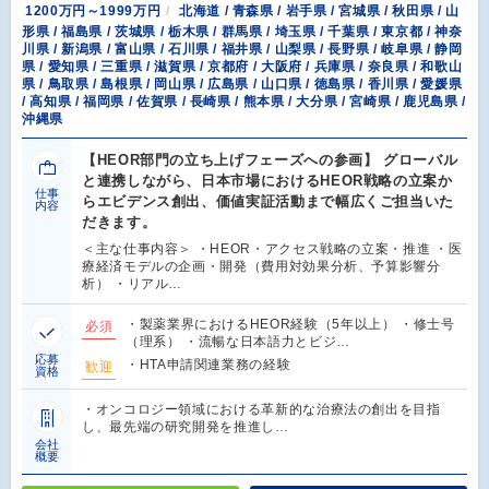
1200万円～1999万円
北海道 / 青森県 / 岩手県 / 宮城県 / 秋田県 / 山
形県 / 福島県 / 茨城県 / 栃木県 / 群馬県 / 埼玉県 / 千葉県 / 東京都 / 神奈
川県 / 新潟県 / 富山県 / 石川県 / 福井県 / 山梨県 / 長野県 / 岐阜県 / 静岡
県 / 愛知県 / 三重県 / 滋賀県 / 京都府 / 大阪府 / 兵庫県 / 奈良県 / 和歌山
県 / 鳥取県 / 島根県 / 岡山県 / 広島県 / 山口県 / 徳島県 / 香川県 / 愛媛県
/ 高知県 / 福岡県 / 佐賀県 / 長崎県 / 熊本県 / 大分県 / 宮崎県 / 鹿児島県 /
沖縄県
【HEOR部門の立ち上げフェーズへの参画】 グローバル
と連携しながら、日本市場におけるHEOR戦略の立案か
仕事
らエビデンス創出、価値実証活動まで幅広くご担当いた
内容
だきます。
＜主な仕事内容＞ ・HEOR・アクセス戦略の立案・推進 ・医
療経済モデルの企画・開発（費用対効果分析、予算影響分
析） ・リアル…
・製薬業界におけるHEOR経験（5年以上） ・修士号
必須
（理系） ・流暢な日本語力とビジ…
応募
・HTA申請関連業務の経験
歓迎
資格
・オンコロジー領域における革新的な治療法の創出を目指
し、最先端の研究開発を推進し…
会社
概要