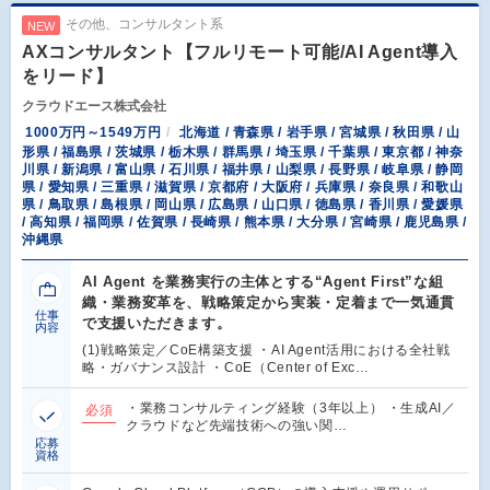
その他、コンサルタント系
NEW
AXコンサルタント【フルリモート可能/AI Agent導入
をリード】
クラウドエース株式会社
1000万円～1549万円
北海道 / 青森県 / 岩手県 / 宮城県 / 秋田県 / 山
形県 / 福島県 / 茨城県 / 栃木県 / 群馬県 / 埼玉県 / 千葉県 / 東京都 / 神奈
川県 / 新潟県 / 富山県 / 石川県 / 福井県 / 山梨県 / 長野県 / 岐阜県 / 静岡
県 / 愛知県 / 三重県 / 滋賀県 / 京都府 / 大阪府 / 兵庫県 / 奈良県 / 和歌山
県 / 鳥取県 / 島根県 / 岡山県 / 広島県 / 山口県 / 徳島県 / 香川県 / 愛媛県
/ 高知県 / 福岡県 / 佐賀県 / 長崎県 / 熊本県 / 大分県 / 宮崎県 / 鹿児島県 /
沖縄県
AI Agent を業務実行の主体とする“Agent First”な組
織・業務変革を、戦略策定から実装・定着まで一気通貫
仕事
で支援いただきます。
内容
(1)戦略策定／CoE構築支援 ・AI Agent活用における全社戦
略・ガバナンス設計 ・CoE（Center of Exc…
・業務コンサルティング経験（3年以上） ・生成AI／
必須
クラウドなど先端技術への強い関…
応募
資格