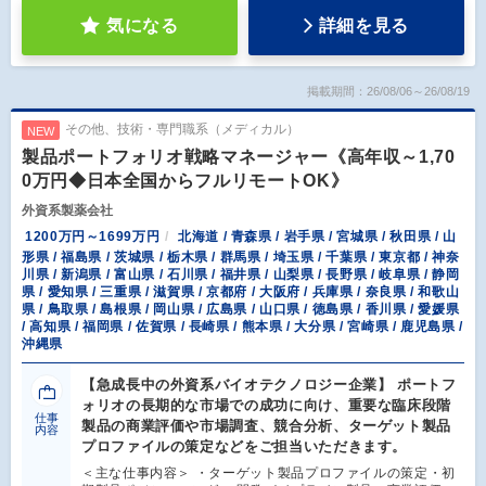
気になる
詳細を見る
掲載期間：26/08/06～26/08/19
その他、技術・専門職系（メディカル）
NEW
製品ポートフォリオ戦略マネージャー《高年収～1,70
0万円◆日本全国からフルリモートOK》
外資系製薬会社
1200万円～1699万円
北海道 / 青森県 / 岩手県 / 宮城県 / 秋田県 / 山
形県 / 福島県 / 茨城県 / 栃木県 / 群馬県 / 埼玉県 / 千葉県 / 東京都 / 神奈
川県 / 新潟県 / 富山県 / 石川県 / 福井県 / 山梨県 / 長野県 / 岐阜県 / 静岡
県 / 愛知県 / 三重県 / 滋賀県 / 京都府 / 大阪府 / 兵庫県 / 奈良県 / 和歌山
県 / 鳥取県 / 島根県 / 岡山県 / 広島県 / 山口県 / 徳島県 / 香川県 / 愛媛県
/ 高知県 / 福岡県 / 佐賀県 / 長崎県 / 熊本県 / 大分県 / 宮崎県 / 鹿児島県 /
沖縄県
【急成長中の外資系バイオテクノロジー企業】 ポートフ
ォリオの長期的な市場での成功に向け、重要な臨床段階
仕事
製品の商業評価や市場調査、競合分析、ターゲット製品
内容
プロファイルの策定などをご担当いただきます。
＜主な仕事内容＞ ・ターゲット製品プロファイルの策定・初