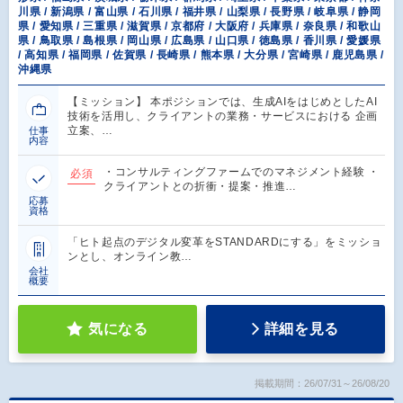
川県 / 新潟県 / 富山県 / 石川県 / 福井県 / 山梨県 / 長野県 / 岐阜県 / 静岡
県 / 愛知県 / 三重県 / 滋賀県 / 京都府 / 大阪府 / 兵庫県 / 奈良県 / 和歌山
県 / 鳥取県 / 島根県 / 岡山県 / 広島県 / 山口県 / 徳島県 / 香川県 / 愛媛県
/ 高知県 / 福岡県 / 佐賀県 / 長崎県 / 熊本県 / 大分県 / 宮崎県 / 鹿児島県 /
沖縄県
【ミッション】 本ポジションでは、生成AIをはじめとしたAI
技術を活用し、クライアントの業務・サービスにおける 企画
立案、…
仕事
内容
・コンサルティングファームでのマネジメント経験 ・
必須
クライアントとの折衝・提案・推進…
応募
資格
「ヒト起点のデジタル変革をSTANDARDにする」をミッショ
ンとし、オンライン教…
会社
概要
気になる
詳細を見る
掲載期間：26/07/31～26/08/20