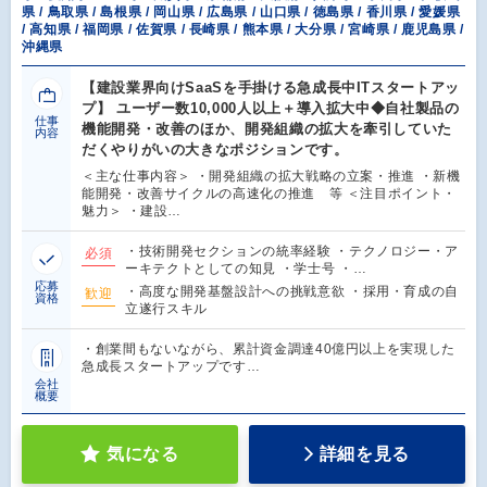
県 / 鳥取県 / 島根県 / 岡山県 / 広島県 / 山口県 / 徳島県 / 香川県 / 愛媛県
/ 高知県 / 福岡県 / 佐賀県 / 長崎県 / 熊本県 / 大分県 / 宮崎県 / 鹿児島県 /
沖縄県
【建設業界向けSaaSを手掛ける急成長中ITスタートアッ
プ】 ユーザー数10,000人以上＋導入拡大中◆自社製品の
仕事
機能開発・改善のほか、開発組織の拡大を牽引していた
内容
だくやりがいの大きなポジションです。
＜主な仕事内容＞ ・開発組織の拡大戦略の立案・推進 ・新機
能開発・改善サイクルの高速化の推進 等 ＜注目ポイント・
魅力＞ ・建設…
・技術開発セクションの統率経験 ・テクノロジー・ア
必須
ーキテクトとしての知見 ・学士号 ・…
応募
・高度な開発基盤設計への挑戦意欲 ・採用・育成の自
歓迎
資格
立遂行スキル
・創業間もないながら、累計資金調達40億円以上を実現した
急成長スタートアップです…
会社
概要
気になる
詳細を見る