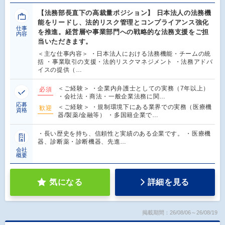
【法務部長直下の高裁量ポジション】 日本法人の法務機
能をリードし、法的リスク管理とコンプライアンス強化
仕事
を推進。経営層や事業部門への戦略的な法務支援をご担
内容
当いただきます。
＜主な仕事内容＞ ・日本法人における法務機能・チームの統
括 ・事業取引の支援・法的リスクマネジメント ・法務アドバ
イスの提供（…
＜ご経験＞ ・企業内弁護士としての実務（7年以上）
必須
・会社法・商法・一般企業法務に関…
応募
＜ご経験＞ ・規制環境下にある業界での実務（医療機
歓迎
資格
器/製薬/金融等） ・多国籍企業で…
・長い歴史を持ち、信頼性と実績のある企業です。 ・医療機
器、診断薬・診断機器、先進…
会社
概要
気になる
詳細を見る
掲載期間：26/08/06～26/08/19