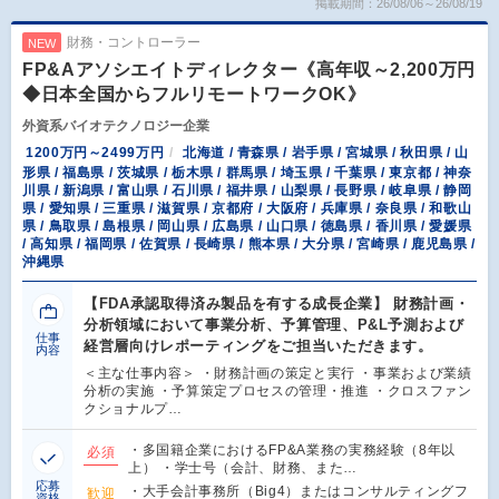
掲載期間：26/08/06～26/08/19
財務・コントローラー
NEW
FP&Aアソシエイトディレクター《高年収～2,200万円
◆日本全国からフルリモートワークOK》
外資系バイオテクノロジー企業
1200万円～2499万円
北海道 / 青森県 / 岩手県 / 宮城県 / 秋田県 / 山
形県 / 福島県 / 茨城県 / 栃木県 / 群馬県 / 埼玉県 / 千葉県 / 東京都 / 神奈
川県 / 新潟県 / 富山県 / 石川県 / 福井県 / 山梨県 / 長野県 / 岐阜県 / 静岡
県 / 愛知県 / 三重県 / 滋賀県 / 京都府 / 大阪府 / 兵庫県 / 奈良県 / 和歌山
県 / 鳥取県 / 島根県 / 岡山県 / 広島県 / 山口県 / 徳島県 / 香川県 / 愛媛県
/ 高知県 / 福岡県 / 佐賀県 / 長崎県 / 熊本県 / 大分県 / 宮崎県 / 鹿児島県 /
沖縄県
【FDA承認取得済み製品を有する成長企業】 財務計画・
分析領域において事業分析、予算管理、P&L予測および
仕事
経営層向けレポーティングをご担当いただきます。
内容
＜主な仕事内容＞ ・財務計画の策定と実行 ・事業および業績
分析の実施 ・予算策定プロセスの管理・推進 ・クロスファン
クショナルプ…
・多国籍企業におけるFP&A業務の実務経験（8年以
必須
上） ・学士号（会計、財務、また…
応募
・大手会計事務所（Big4）またはコンサルティングフ
歓迎
資格