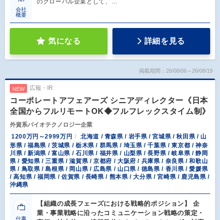
のグローバル企業として、…
会社
概要
気になる
詳細を見る
掲載期間：26/08/06～26/08/19
広報・IR
NEW
コーポレートアフェアーズ シニアディレクター《日本
全国からフルリモートOK◆フルフレックスタイム制》
外資系バイオテクノロジー企業
1200万円～2999万円
北海道 / 青森県 / 岩手県 / 宮城県 / 秋田県 / 山
形県 / 福島県 / 茨城県 / 栃木県 / 群馬県 / 埼玉県 / 千葉県 / 東京都 / 神奈
川県 / 新潟県 / 富山県 / 石川県 / 福井県 / 山梨県 / 長野県 / 岐阜県 / 静岡
県 / 愛知県 / 三重県 / 滋賀県 / 京都府 / 大阪府 / 兵庫県 / 奈良県 / 和歌山
県 / 鳥取県 / 島根県 / 岡山県 / 広島県 / 山口県 / 徳島県 / 香川県 / 愛媛県
/ 高知県 / 福岡県 / 佐賀県 / 長崎県 / 熊本県 / 大分県 / 宮崎県 / 鹿児島県 /
沖縄県
【組織の成長フェーズにおける戦略的ポジション】 企
業・事業戦略に沿ったコミュニケーション戦略の策定・
仕事