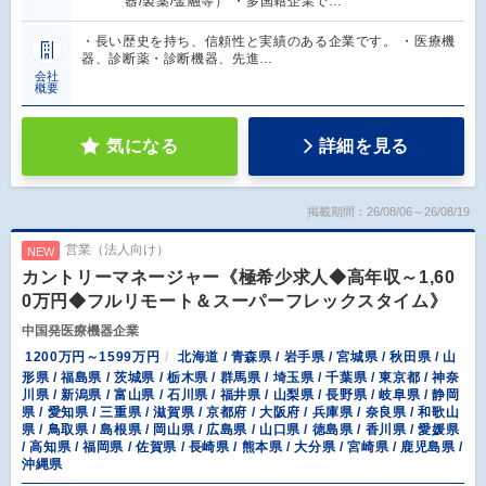
器/製薬/金融等） ・多国籍企業で…
・長い歴史を持ち、信頼性と実績のある企業です。 ・医療機
器、診断薬・診断機器、先進…
会社
概要
気になる
詳細を見る
掲載期間：26/08/06～26/08/19
営業（法人向け）
NEW
カントリーマネージャー《極希少求人◆高年収～1,60
0万円◆フルリモート＆スーパーフレックスタイム》
中国発医療機器企業
1200万円～1599万円
北海道 / 青森県 / 岩手県 / 宮城県 / 秋田県 / 山
形県 / 福島県 / 茨城県 / 栃木県 / 群馬県 / 埼玉県 / 千葉県 / 東京都 / 神奈
川県 / 新潟県 / 富山県 / 石川県 / 福井県 / 山梨県 / 長野県 / 岐阜県 / 静岡
県 / 愛知県 / 三重県 / 滋賀県 / 京都府 / 大阪府 / 兵庫県 / 奈良県 / 和歌山
県 / 鳥取県 / 島根県 / 岡山県 / 広島県 / 山口県 / 徳島県 / 香川県 / 愛媛県
/ 高知県 / 福岡県 / 佐賀県 / 長崎県 / 熊本県 / 大分県 / 宮崎県 / 鹿児島県 /
沖縄県