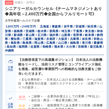
弁護士・弁理士
NEW
シニアリーガルカウンセル《チームマネジメントあり
◆高年収～2,400万円◆全国からフルリモート可》
大手外資系ヘルスケア企業
1200万円～2499万円
北海道 / 青森県 / 岩手県 / 宮城県 / 秋田県 / 山
形県 / 福島県 / 茨城県 / 栃木県 / 群馬県 / 埼玉県 / 千葉県 / 東京都 / 神奈
川県 / 新潟県 / 富山県 / 石川県 / 福井県 / 山梨県 / 長野県 / 岐阜県 / 静岡
県 / 愛知県 / 三重県 / 滋賀県 / 京都府 / 大阪府 / 兵庫県 / 奈良県 / 和歌山
県 / 鳥取県 / 島根県 / 岡山県 / 広島県 / 山口県 / 徳島県 / 香川県 / 愛媛県
/ 高知県 / 福岡県 / 佐賀県 / 長崎県 / 熊本県 / 大分県 / 宮崎県 / 鹿児島県 /
沖縄県
【法務部長直下の高裁量ポジション】 日本法人の法務機
能をリードし、法的リスク管理とコンプライアンス強化
仕事
を推進。経営層や事業部門への戦略的な法務支援をご担
内容
当いただきます。
＜主な仕事内容＞ ・日本法人における法務機能・チームの統
括 ・事業取引の支援・法的リスクマネジメント ・法務アドバ
イスの提供（…
＜ご経験＞ ・企業内弁護士としての実務（7年以上）
必須
・会社法・商法・一般企業法務に関…
応募
＜ご経験＞ ・規制環境下にある業界での実務（医療機
歓迎
資格