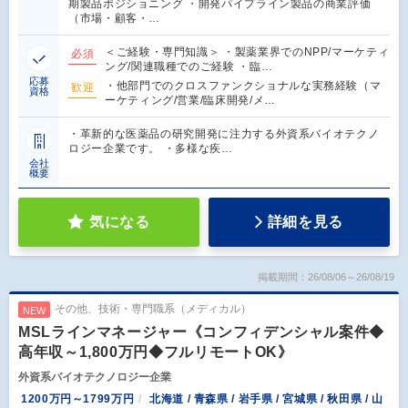
期製品ポジショニング ・開発パイプライン製品の商業評価
（市場・顧客・…
＜ご経験・専門知識＞ ・製薬業界でのNPP/マーケティ
必須
ング/関連職種でのご経験 ・臨…
応募
・他部門でのクロスファンクショナルな実務経験（マ
歓迎
資格
ーケティング/営業/臨床開発/メ…
・革新的な医薬品の研究開発に注力する外資系バイオテクノ
ロジー企業です。 ・多様な疾…
会社
概要
気になる
詳細を見る
掲載期間：26/08/06～26/08/19
その他、技術・専門職系（メディカル）
NEW
MSLラインマネージャー《コンフィデンシャル案件◆
高年収～1,800万円◆フルリモートOK》
外資系バイオテクノロジー企業
1200万円～1799万円
北海道 / 青森県 / 岩手県 / 宮城県 / 秋田県 / 山