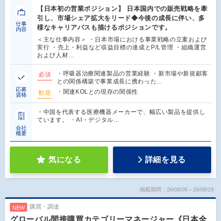
【日本初の営業ポジション】 日本国内での販売戦略を牽
引し、市場シェア拡大をリード◆今後の成長に伴い、多
仕事
様なキャリアパスも描けるポジションです。
内容
＜主な仕事内容＞ ・日本市場における事業戦略の立案および
実行 ・売上・利益など収益目標の達成とP/L管理 ・組織運営
および人材…
・呼吸器治療関連製品の営業経験 ・新市場や新規顧客
必須
との関係構築で事業成長に携わった…
応募
・関連KOLとの現存の関係性
歓迎
資格
・中国を代表する医療機器メーカーで、幅広い製品を提供し
ています。 ・AI・デジタル…
会社
概要
気になる
詳細を見る
掲載期間：26/08/06～26/08/19
購買・調達
NEW
グローバル間接購買カテゴリーマネージャー《日本全