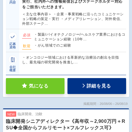
実行、社内外への情報発信およびステークホルダー対応
内容
をご担当いただきます。
＜主な仕事内容＞ ・企業・事業戦略に沿ったコミュニケーシ
ョン戦略の策定・実行 ・メディアリレーション、対外発信、
外部ステーク…
・製薬/バイオテクノロジー/ヘルスケア業界におけるコ
必須
ミュニケーション経験（10年…
応募
・がん領域でのご経験
歓迎
資格
・オンコロジー領域における革新的な治療法の創出を目指
し、最先端の研究開発を推進し…
会社
概要
気になる
詳細を見る
掲載期間：26/08/06～26/08/19
臨床開発、治験
NEW
臨床開発シニアディレクター《高年収～2,900万円＋R
SU◆全国からフルリモート×フルフレックス可》