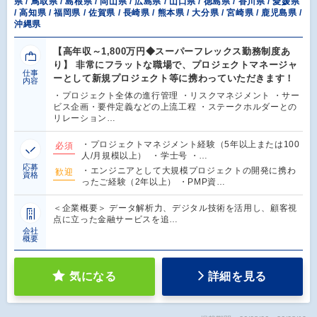
県 / 鳥取県 / 島根県 / 岡山県 / 広島県 / 山口県 / 徳島県 / 香川県 / 愛媛県
/ 高知県 / 福岡県 / 佐賀県 / 長崎県 / 熊本県 / 大分県 / 宮崎県 / 鹿児島県 /
沖縄県
【高年収～1,800万円◆スーパーフレックス勤務制度あ
り】 非常にフラットな職場で、プロジェクトマネージャ
仕事
ーとして新規プロジェクト等に携わっていただきます！
内容
・プロジェクト全体の進行管理 ・リスクマネジメント ・サー
ビス企画・要件定義などの上流工程 ・ステークホルダーとの
リレーション…
・プロジェクトマネジメント経験（5年以上または100
必須
人/月規模以上） ・学士号 ・…
応募
・エンジニアとして大規模プロジェクトの開発に携わ
歓迎
資格
ったご経験（2年以上） ・PMP資…
＜企業概要＞ データ解析力、デジタル技術を活用し、顧客視
点に立った金融サービスを追…
会社
概要
気になる
詳細を見る