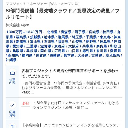
プロジェクトマネージャー（Web・オープン系）
SI部門長候補【最先端クラウド／意思決定の裁量／フ
ルリモート】
株式会社G-gen
1300万円～1849万円
北海道 / 青森県 / 岩手県 / 宮城県 / 秋田県 / 山
形県 / 福島県 / 茨城県 / 栃木県 / 群馬県 / 埼玉県 / 千葉県 / 東京都 / 神奈
川県 / 新潟県 / 富山県 / 石川県 / 福井県 / 山梨県 / 長野県 / 岐阜県 / 静岡
県 / 愛知県 / 三重県 / 滋賀県 / 京都府 / 大阪府 / 兵庫県 / 奈良県 / 和歌山
県 / 鳥取県 / 島根県 / 岡山県 / 広島県 / 山口県 / 徳島県 / 香川県 / 愛媛県
/ 高知県 / 福岡県 / 佐賀県 / 長崎県 / 熊本県 / 大分県 / 宮崎県 / 鹿児島県 /
沖縄県
各種プロジェクトの統括や部門運営のサポートを携わっ
ていただきます。
仕事
内容
・部門の運営管理：SI部門の予算策定・利益管理（P/L責任）
およびリソースの最適化 ・組織マネジメント：エンジニア・
PMの…
・SI企業またはITコンサルティングファームにおける
必須
ラインマネジメント経験 ・部門…
応募
資格
【事業内容】 クラウドコンピューティングを活用したシステ