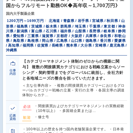
国からフルリモート勤務OK◆高年収～1,700万円》
国内大手製薬企業
1200万円～1699万円
北海道 / 青森県 / 岩手県 / 宮城県 / 秋田県 / 山
形県 / 福島県 / 茨城県 / 栃木県 / 群馬県 / 埼玉県 / 千葉県 / 東京都 / 神奈
川県 / 新潟県 / 富山県 / 石川県 / 福井県 / 山梨県 / 長野県 / 岐阜県 / 静岡
県 / 愛知県 / 三重県 / 滋賀県 / 京都府 / 大阪府 / 兵庫県 / 奈良県 / 和歌山
県 / 鳥取県 / 島根県 / 岡山県 / 広島県 / 山口県 / 徳島県 / 香川県 / 愛媛県
/ 高知県 / 福岡県 / 佐賀県 / 長崎県 / 熊本県 / 大分県 / 宮崎県 / 鹿児島県 /
沖縄県
【カテゴリーマネジメント体制のゼロからの構築に関
与】 複数の間接購買カテゴリにおける戦略立案からソー
仕事
シング・契約管理までをグローバルに統括し、全社方針
内容
と各地域ニーズの整合を担っていただきます。
＜主な仕事内容＞ ・複数の間接購買カテゴリーにおけるグロ
ーバルカテゴリー戦略の立案・実行の主導 ・各国主導の調達
体制からカテ…
・間接購買およびカテゴリーマネジメントの実務経験
必須
（10年以上） ・多国籍企業または…
応募
・修士号
歓迎
資格
・100年以上の歴史を持つ国内老舗製薬企業です。 ・日本発