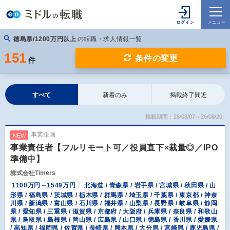
徳島県/1200万円以上
の転職・求人情報一覧
151
条件の変更
件
すべて
新着のみ
掲載終了間近
掲載期間：26/08/07～26/08/20
事業企画
NEW
事業責任者【フルリモート可／役員直下×裁量◎／IPO
準備中】
株式会社Timers
1100万円～1549万円
北海道 / 青森県 / 岩手県 / 宮城県 / 秋田県 / 山
形県 / 福島県 / 茨城県 / 栃木県 / 群馬県 / 埼玉県 / 千葉県 / 東京都 / 神奈
川県 / 新潟県 / 富山県 / 石川県 / 福井県 / 山梨県 / 長野県 / 岐阜県 / 静岡
県 / 愛知県 / 三重県 / 滋賀県 / 京都府 / 大阪府 / 兵庫県 / 奈良県 / 和歌山
県 / 鳥取県 / 島根県 / 岡山県 / 広島県 / 山口県 / 徳島県 / 香川県 / 愛媛県
/ 高知県 / 福岡県 / 佐賀県 / 長崎県 / 熊本県 / 大分県 / 宮崎県 / 鹿児島県 /