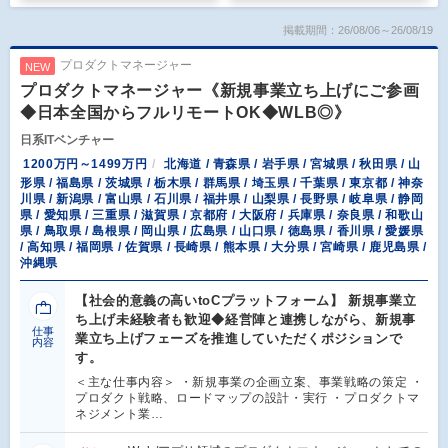
掲載期間：26/08/06～26/08/19
プロダクトマネージャー
NEW
プロダクトマネージャー《新規事業立ち上げにご参画
◆日本全国からフルリモートOK◆WLB◎》
日系ITベンチャー
1200万円～1499万円
北海道 / 青森県 / 岩手県 / 宮城県 / 秋田県 / 山
形県 / 福島県 / 茨城県 / 栃木県 / 群馬県 / 埼玉県 / 千葉県 / 東京都 / 神奈
川県 / 新潟県 / 富山県 / 石川県 / 福井県 / 山梨県 / 長野県 / 岐阜県 / 静岡
県 / 愛知県 / 三重県 / 滋賀県 / 京都府 / 大阪府 / 兵庫県 / 奈良県 / 和歌山
県 / 鳥取県 / 島根県 / 岡山県 / 広島県 / 山口県 / 徳島県 / 香川県 / 愛媛県
/ 高知県 / 福岡県 / 佐賀県 / 長崎県 / 熊本県 / 大分県 / 宮崎県 / 鹿児島県 /
沖縄県
【社会的意義の高いtoCプラットフォーム】 新規事業立
ち上げ未経験者も歓迎◆経営陣と連携しながら、新規事
仕事
業立ち上げフェーズを推進していただくポジションで
内容
す。
＜主な仕事内容＞ ・新規事業の企画立案、事業戦略の策定 ・
プロダクト戦略、ロードマップの設計・実行 ・プロダクトマ
ネジメント業…