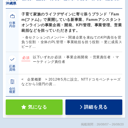
沖縄県
子育て家族のライフデザインに寄り添うブランド「Fam
m(ファム)」で展開している新事業、Fammアシスタント
仕事
オンラインの事業企画・開発、KPI管理、事業管理、営業
内容
統括などを担っていただきます。
・各セクションのメンバー・関連企業を束ねてのKPI責任を背
負う役割 ・全体のPL管理・事業統括を担う役割 ・更に成長ス
ピード…
以下いずれか必須 ・事業企画開発 ・営業責任者 ・マ
必須
ーケティング責任者
応募
資格
< 企業概要 > 2012年5月に設立。NTTドコモベンチャーズ
などから1億円の資…
会社
概要
気になる
詳細を見る
掲載期間：26/08/07～26/08/20