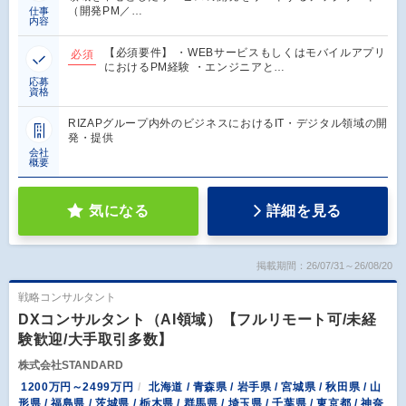
（開発PM／…
仕事
内容
【必須要件】 ・WEBサービスもしくはモバイルアプリ
必須
におけるPM経験 ・エンジニアと…
応募
資格
RIZAPグループ内外のビジネスにおけるIT・デジタル領域の開
発・提供
会社
概要
気になる
詳細を見る
掲載期間：26/07/31～26/08/20
戦略コンサルタント
DXコンサルタント（AI領域）【フルリモート可/未経
験歓迎/大手取引多数】
株式会社STANDARD
1200万円～2499万円
北海道 / 青森県 / 岩手県 / 宮城県 / 秋田県 / 山
形県 / 福島県 / 茨城県 / 栃木県 / 群馬県 / 埼玉県 / 千葉県 / 東京都 / 神奈