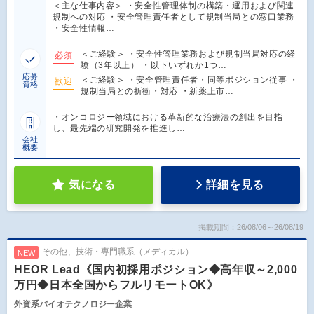
＜主な仕事内容＞ ・安全性管理体制の構築・運用および関連
規制への対応 ・安全管理責任者として規制当局との窓口業務
・安全性情報…
＜ご経験＞ ・安全性管理業務および規制当局対応の経
必須
験（3年以上） ・以下いずれか1つ…
応募
＜ご経験＞ ・安全管理責任者・同等ポジション従事 ・
歓迎
資格
規制当局との折衝・対応 ・新薬上市…
・オンコロジー領域における革新的な治療法の創出を目指
し、最先端の研究開発を推進し…
会社
概要
気になる
詳細を見る
掲載期間：26/08/06～26/08/19
その他、技術・専門職系（メディカル）
NEW
HEOR Lead《国内初採用ポジション◆高年収～2,000
万円◆日本全国からフルリモートOK》
外資系バイオテクノロジー企業