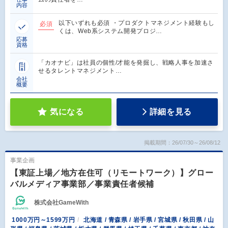
内容
以下いずれも必須 ・プロダクトマネジメント経験もし
必須
くは、Web系システム開発プロジ…
応募
資格
「カオナビ」は社員の個性/才能を発掘し、戦略人事を加速さ
せるタレントマネジメント…
会社
概要
気になる
詳細を見る
掲載期間：26/07/30～26/08/12
事業企画
【東証上場／地方在住可（リモートワーク）】グロー
バルメディア事業部／事業責任者候補
株式会社GameWith
1000万円～1599万円
北海道 / 青森県 / 岩手県 / 宮城県 / 秋田県 / 山