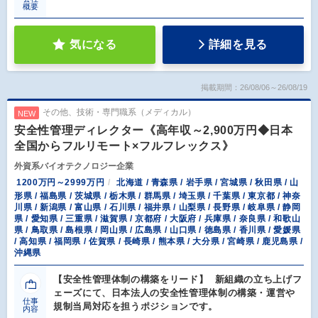
概要
気になる
詳細を見る
掲載期間：26/08/06～26/08/19
その他、技術・専門職系（メディカル）
NEW
安全性管理ディレクター《高年収～2,900万円◆日本
全国からフルリモート×フルフレックス》
外資系バイオテクノロジー企業
1200万円～2999万円
北海道 / 青森県 / 岩手県 / 宮城県 / 秋田県 / 山
形県 / 福島県 / 茨城県 / 栃木県 / 群馬県 / 埼玉県 / 千葉県 / 東京都 / 神奈
川県 / 新潟県 / 富山県 / 石川県 / 福井県 / 山梨県 / 長野県 / 岐阜県 / 静岡
県 / 愛知県 / 三重県 / 滋賀県 / 京都府 / 大阪府 / 兵庫県 / 奈良県 / 和歌山
県 / 鳥取県 / 島根県 / 岡山県 / 広島県 / 山口県 / 徳島県 / 香川県 / 愛媛県
/ 高知県 / 福岡県 / 佐賀県 / 長崎県 / 熊本県 / 大分県 / 宮崎県 / 鹿児島県 /
沖縄県
【安全性管理体制の構築をリード】 新組織の立ち上げフ
ェーズにて、日本法人の安全性管理体制の構築・運営や
仕事
規制当局対応を担うポジションです。
内容