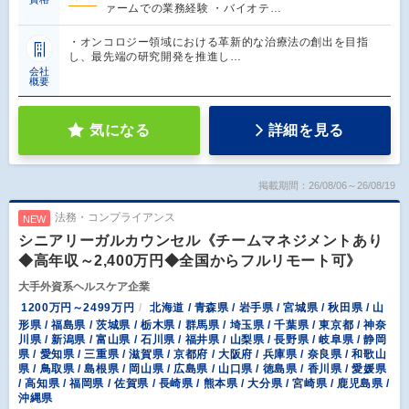
ァームでの業務経験 ・バイオテ…
・オンコロジー領域における革新的な治療法の創出を目指
し、最先端の研究開発を推進し…
会社
概要
気になる
詳細を見る
掲載期間：26/08/06～26/08/19
法務・コンプライアンス
NEW
シニアリーガルカウンセル《チームマネジメントあり
◆高年収～2,400万円◆全国からフルリモート可》
大手外資系ヘルスケア企業
1200万円～2499万円
北海道 / 青森県 / 岩手県 / 宮城県 / 秋田県 / 山
形県 / 福島県 / 茨城県 / 栃木県 / 群馬県 / 埼玉県 / 千葉県 / 東京都 / 神奈
川県 / 新潟県 / 富山県 / 石川県 / 福井県 / 山梨県 / 長野県 / 岐阜県 / 静岡
県 / 愛知県 / 三重県 / 滋賀県 / 京都府 / 大阪府 / 兵庫県 / 奈良県 / 和歌山
県 / 鳥取県 / 島根県 / 岡山県 / 広島県 / 山口県 / 徳島県 / 香川県 / 愛媛県
/ 高知県 / 福岡県 / 佐賀県 / 長崎県 / 熊本県 / 大分県 / 宮崎県 / 鹿児島県 /
沖縄県