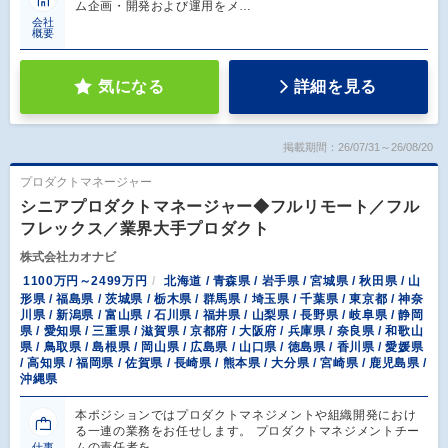
ム企画・開発および運用をメ…
会社
概要
気になる
詳細を見る
掲載期間：26/07/31～26/08/20
プロダクトマネージャー
シニアプロダクトマネージャー◆フルリモート／フル
フレックス／業界大手プロダクト
株式会社カオナビ
1100万円～2499万円
北海道 / 青森県 / 岩手県 / 宮城県 / 秋田県 / 山
形県 / 福島県 / 茨城県 / 栃木県 / 群馬県 / 埼玉県 / 千葉県 / 東京都 / 神奈
川県 / 新潟県 / 富山県 / 石川県 / 福井県 / 山梨県 / 長野県 / 岐阜県 / 静岡
県 / 愛知県 / 三重県 / 滋賀県 / 京都府 / 大阪府 / 兵庫県 / 奈良県 / 和歌山
県 / 鳥取県 / 島根県 / 岡山県 / 広島県 / 山口県 / 徳島県 / 香川県 / 愛媛県
/ 高知県 / 福岡県 / 佐賀県 / 長崎県 / 熊本県 / 大分県 / 宮崎県 / 鹿児島県 /
沖縄県
本ポジションではプロダクトマネジメントや組織開発におけ
る一連の業務をお任せします。 プロダクトマネジメントチー
ムの責任者を…
仕事