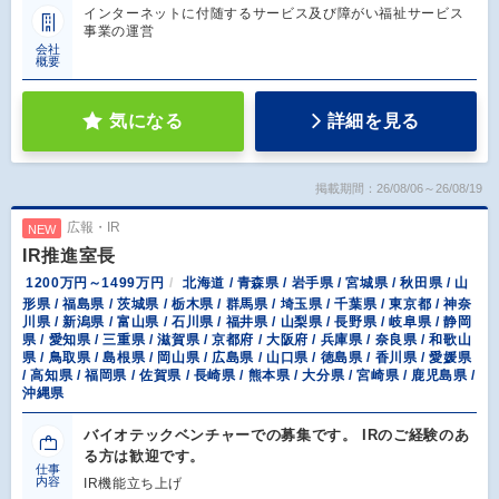
インターネットに付随するサービス及び障がい福祉サービス
事業の運営
会社
概要
気になる
詳細を見る
掲載期間：26/08/06～26/08/19
広報・IR
NEW
IR推進室長
1200万円～1499万円
北海道 / 青森県 / 岩手県 / 宮城県 / 秋田県 / 山
形県 / 福島県 / 茨城県 / 栃木県 / 群馬県 / 埼玉県 / 千葉県 / 東京都 / 神奈
川県 / 新潟県 / 富山県 / 石川県 / 福井県 / 山梨県 / 長野県 / 岐阜県 / 静岡
県 / 愛知県 / 三重県 / 滋賀県 / 京都府 / 大阪府 / 兵庫県 / 奈良県 / 和歌山
県 / 鳥取県 / 島根県 / 岡山県 / 広島県 / 山口県 / 徳島県 / 香川県 / 愛媛県
/ 高知県 / 福岡県 / 佐賀県 / 長崎県 / 熊本県 / 大分県 / 宮崎県 / 鹿児島県 /
沖縄県
バイオテックベンチャーでの募集です。 IRのご経験のあ
る方は歓迎です。
仕事
内容
IR機能立ち上げ