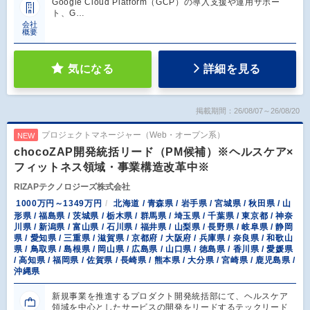
Google Cloud Platform（GCP）の導入支援や運用サポー
ト、G…
会社
概要
気になる
詳細を見る
掲載期間：26/08/07～26/08/20
プロジェクトマネージャー（Web・オープン系）
NEW
chocoZAP開発統括リード（PM候補）※ヘルスケア×
フィットネス領域・事業構造改革中※
RIZAPテクノロジーズ株式会社
1000万円～1349万円
北海道 / 青森県 / 岩手県 / 宮城県 / 秋田県 / 山
形県 / 福島県 / 茨城県 / 栃木県 / 群馬県 / 埼玉県 / 千葉県 / 東京都 / 神奈
川県 / 新潟県 / 富山県 / 石川県 / 福井県 / 山梨県 / 長野県 / 岐阜県 / 静岡
県 / 愛知県 / 三重県 / 滋賀県 / 京都府 / 大阪府 / 兵庫県 / 奈良県 / 和歌山
県 / 鳥取県 / 島根県 / 岡山県 / 広島県 / 山口県 / 徳島県 / 香川県 / 愛媛県
/ 高知県 / 福岡県 / 佐賀県 / 長崎県 / 熊本県 / 大分県 / 宮崎県 / 鹿児島県 /
沖縄県
新規事業を推進するプロダクト開発統括部にて、ヘルスケア
領域を中心としたサービスの開発をリードするテックリード