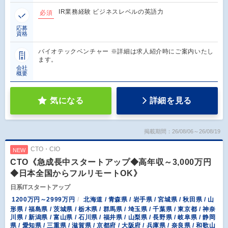
IR業務経験 ビジネスレベルの英語力
必須
応募
資格
バイオテックベンチャー ※詳細は求人紹介時にご案内いたし
ます。
会社
概要
気になる
詳細を見る
掲載期間：26/08/06～26/08/19
CTO・CIO
NEW
CTO《急成長中スタートアップ◆高年収～3,000万円
◆日本全国からフルリモートOK》
日系ITスタートアップ
1200万円～2999万円
北海道 / 青森県 / 岩手県 / 宮城県 / 秋田県 / 山
形県 / 福島県 / 茨城県 / 栃木県 / 群馬県 / 埼玉県 / 千葉県 / 東京都 / 神奈
川県 / 新潟県 / 富山県 / 石川県 / 福井県 / 山梨県 / 長野県 / 岐阜県 / 静岡
県 / 愛知県 / 三重県 / 滋賀県 / 京都府 / 大阪府 / 兵庫県 / 奈良県 / 和歌山