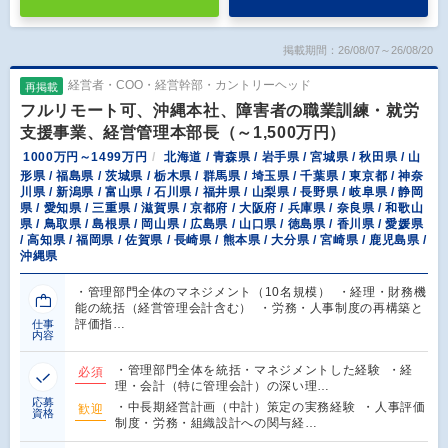
掲載期間：26/08/07～26/08/20
経営者・COO・経営幹部・カントリーヘッド
再掲載
フルリモート可、沖縄本社、障害者の職業訓練・就労
支援事業、経営管理本部長（～1,500万円）
1000万円～1499万円
北海道 / 青森県 / 岩手県 / 宮城県 / 秋田県 / 山
形県 / 福島県 / 茨城県 / 栃木県 / 群馬県 / 埼玉県 / 千葉県 / 東京都 / 神奈
川県 / 新潟県 / 富山県 / 石川県 / 福井県 / 山梨県 / 長野県 / 岐阜県 / 静岡
県 / 愛知県 / 三重県 / 滋賀県 / 京都府 / 大阪府 / 兵庫県 / 奈良県 / 和歌山
県 / 鳥取県 / 島根県 / 岡山県 / 広島県 / 山口県 / 徳島県 / 香川県 / 愛媛県
/ 高知県 / 福岡県 / 佐賀県 / 長崎県 / 熊本県 / 大分県 / 宮崎県 / 鹿児島県 /
沖縄県
・管理部門全体のマネジメント（10名規模） ・経理・財務機
能の統括（経営管理会計含む） ・労務・人事制度の再構築と
評価指…
仕事
内容
・管理部門全体を統括・マネジメントした経験 ・経
必須
理・会計（特に管理会計）の深い理…
応募
・中長期経営計画（中計）策定の実務経験 ・人事評価
歓迎
資格
制度・労務・組織設計への関与経…