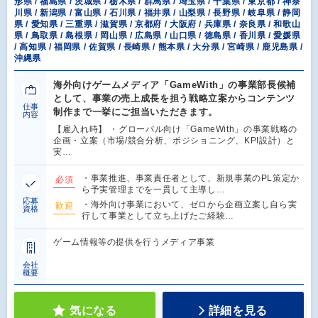
形県 / 福島県 / 茨城県 / 栃木県 / 群馬県 / 埼玉県 / 千葉県 / 東京都 / 神奈
川県 / 新潟県 / 富山県 / 石川県 / 福井県 / 山梨県 / 長野県 / 岐阜県 / 静岡
県 / 愛知県 / 三重県 / 滋賀県 / 京都府 / 大阪府 / 兵庫県 / 奈良県 / 和歌山
県 / 鳥取県 / 島根県 / 岡山県 / 広島県 / 山口県 / 徳島県 / 香川県 / 愛媛県
/ 高知県 / 福岡県 / 佐賀県 / 長崎県 / 熊本県 / 大分県 / 宮崎県 / 鹿児島県 /
沖縄県
海外向けゲームメディア「GameWith」の事業部長候補
として、事業の売上成長を担う戦略立案からコンテンツ
仕事
制作まで一挙にご担当いただきます。
内容
【雇入れ時】 ・グローバル向け「GameWith」の事業戦略の
企画・立案（市場/競合分析、ポジショニング、KPI設計）と
実…
・事業推進、事業責任者として、新規事業のPL策定か
必須
ら予実管理までを一貫して主導し…
応募
・海外向け事業において、ゼロから企画立案し自ら実
歓迎
資格
行して事業として立ち上げたご経験…
ゲーム情報等の提供を行うメディア事業
会社
概要
気になる
詳細を見る