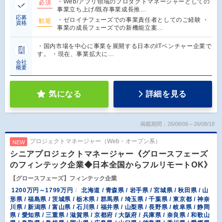
・Web/アプリ領域のプロダクトマネージャーとしての
必須
事業立ち上げ/既存事業成長推…
応募
・ゼロイチフェーズでの事業責任者としてのご経験 ・
歓迎
資格
事業の成長フェーズでの新機能立案…
・国内市場を中心に事業を展開する日本のITベンチャー企業で
す。 ・現在、事業拡大に…
会社
概要
気になる
詳細を見る
掲載期間：26/08/06～26/08/19
プロジェクトマネージャー（Web・オープン系）
NEW
シニアプロジェクトマネージャー《グロースフェーズ
のフィンテック企業◆日本全国からフルリモートOK》
【グロースフェーズ】フィンテック企業
1200万円～1799万円
北海道 / 青森県 / 岩手県 / 宮城県 / 秋田県 / 山
形県 / 福島県 / 茨城県 / 栃木県 / 群馬県 / 埼玉県 / 千葉県 / 東京都 / 神奈
川県 / 新潟県 / 富山県 / 石川県 / 福井県 / 山梨県 / 長野県 / 岐阜県 / 静岡
県 / 愛知県 / 三重県 / 滋賀県 / 京都府 / 大阪府 / 兵庫県 / 奈良県 / 和歌山