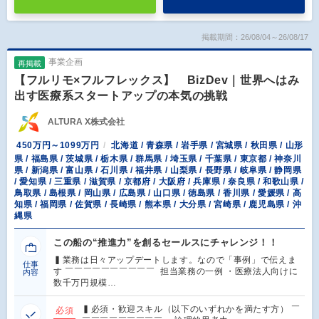
掲載期間：26/08/04～26/08/17
事業企画
再掲載
【フルリモ×フルフレックス】 BizDev｜世界へはみ
出す医療系スタートアップの本気の挑戦
ALTURA X株式会社
450万円～1099万円
北海道 / 青森県 / 岩手県 / 宮城県 / 秋田県 / 山形
県 / 福島県 / 茨城県 / 栃木県 / 群馬県 / 埼玉県 / 千葉県 / 東京都 / 神奈川
県 / 新潟県 / 富山県 / 石川県 / 福井県 / 山梨県 / 長野県 / 岐阜県 / 静岡県
/ 愛知県 / 三重県 / 滋賀県 / 京都府 / 大阪府 / 兵庫県 / 奈良県 / 和歌山県 /
鳥取県 / 島根県 / 岡山県 / 広島県 / 山口県 / 徳島県 / 香川県 / 愛媛県 / 高
知県 / 福岡県 / 佐賀県 / 長崎県 / 熊本県 / 大分県 / 宮崎県 / 鹿児島県 / 沖
縄県
この船の“推進力”を創るセールスにチャレンジ！！
▍業務は日々アップデートします。なので「事例」で伝えま
仕事
す ￣￣￣￣￣￣￣￣￣￣ 担当業務の一例 ・医療法人向けに
内容
数千万円規模…
▍必須・歓迎スキル（以下のいずれかを満たす方） ￣
必須