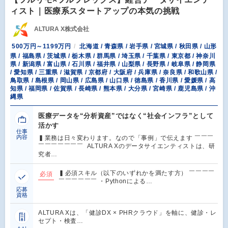
ィスト｜医療系スタートアップの本気の挑戦
ALTURA X株式会社
500万円～1199万円
北海道 / 青森県 / 岩手県 / 宮城県 / 秋田県 / 山形
県 / 福島県 / 茨城県 / 栃木県 / 群馬県 / 埼玉県 / 千葉県 / 東京都 / 神奈川
県 / 新潟県 / 富山県 / 石川県 / 福井県 / 山梨県 / 長野県 / 岐阜県 / 静岡県
/ 愛知県 / 三重県 / 滋賀県 / 京都府 / 大阪府 / 兵庫県 / 奈良県 / 和歌山県 /
鳥取県 / 島根県 / 岡山県 / 広島県 / 山口県 / 徳島県 / 香川県 / 愛媛県 / 高
知県 / 福岡県 / 佐賀県 / 長崎県 / 熊本県 / 大分県 / 宮崎県 / 鹿児島県 / 沖
縄県
医療データを“分析資産”ではなく“社会インフラ”として
活かす
仕事
内容
▍業務は日々変わります。なので「事例」で伝えます ￣￣￣
￣￣￣￣￣￣￣ ALTURA Xのデータサイエンティストは、研
究者…
▍必須スキル（以下のいずれかを満たす方） ￣￣￣￣
必須
￣￣￣￣￣￣ ・Pythonによる…
応募
資格
ALTURA Xは、「健診DX × PHRクラウド」を軸に、健診・レ
セプト・検査…