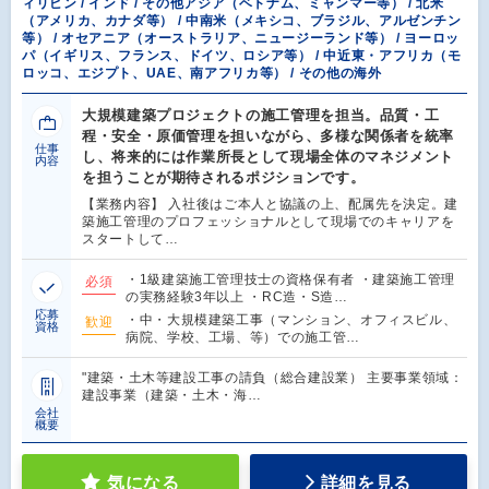
ィリピン / インド / その他アジア（ベトナム、ミャンマー等） / 北米
（アメリカ、カナダ等） / 中南米（メキシコ、ブラジル、アルゼンチン
等） / オセアニア（オーストラリア、ニュージーランド等） / ヨーロッ
パ（イギリス、フランス、ドイツ、ロシア等） / 中近東・アフリカ（モ
ロッコ、エジプト、UAE、南アフリカ等） / その他の海外
大規模建築プロジェクトの施工管理を担当。品質・工
程・安全・原価管理を担いながら、多様な関係者を統率
仕事
し、将来的には作業所長として現場全体のマネジメント
内容
を担うことが期待されるポジションです。
【業務内容】 入社後はご本人と協議の上、配属先を決定。建
築施工管理のプロフェッショナルとして現場でのキャリアを
スタートして…
・1級建築施工管理技士の資格保有者 ・建築施工管理
必須
の実務経験3年以上 ・RC造・S造…
応募
・中・大規模建築工事（マンション、オフィスビル、
歓迎
資格
病院、学校、工場、等）での施工管…
"建築・土木等建設工事の請負（総合建設業） 主要事業領域：
建設事業（建築・土木・海…
会社
概要
気になる
詳細を見る