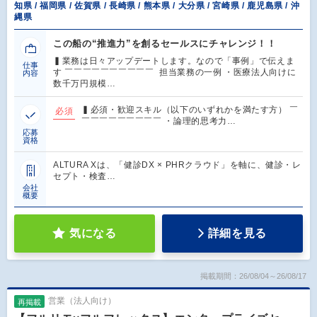
知県 / 福岡県 / 佐賀県 / 長崎県 / 熊本県 / 大分県 / 宮崎県 / 鹿児島県 / 沖
縄県
この船の“推進力”を創るセールスにチャレンジ！！
▍業務は日々アップデートします。なので「事例」で伝えま
仕事
す ￣￣￣￣￣￣￣￣￣￣ 担当業務の一例 ・医療法人向けに
内容
数千万円規模…
▍必須・歓迎スキル（以下のいずれかを満たす方） ￣
必須
￣￣￣￣￣￣￣￣￣ ・論理的思考力…
応募
資格
ALTURA Xは、「健診DX × PHRクラウド」を軸に、健診・レ
セプト・検査…
会社
概要
気になる
詳細を見る
掲載期間：26/08/04～26/08/17
営業（法人向け）
再掲載