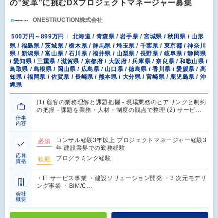
の“変革”に挑むDXプロジェクトマネージャー募集
ONESTRUCTION株式会社
500万円～899万円
北海道 / 青森県 / 岩手県 / 宮城県 / 秋田県 / 山形
県 / 福島県 / 茨城県 / 栃木県 / 群馬県 / 埼玉県 / 千葉県 / 東京都 / 神奈川
県 / 新潟県 / 富山県 / 石川県 / 福井県 / 山梨県 / 長野県 / 岐阜県 / 静岡県
/ 愛知県 / 三重県 / 滋賀県 / 京都府 / 大阪府 / 兵庫県 / 奈良県 / 和歌山県 /
鳥取県 / 島根県 / 岡山県 / 広島県 / 山口県 / 徳島県 / 香川県 / 愛媛県 / 高
知県 / 福岡県 / 佐賀県 / 長崎県 / 熊本県 / 大分県 / 宮崎県 / 鹿児島県 / 沖
縄県
(1) 顧客の業務理解と課題把握 - 現場業務のヒアリングと制約
の把握 - 課題を業務・人材・制度の観点で整理 (2) サービ…
仕事
内容
コンサル経験3年以上 プロジェクトマネージャー経験3
必須
年 建設業界での勤務経験
応募
プログラミング経験
歓迎
資格
・IT サービス事業 ・建設ソリューション開発 ・3 次元モデリ
ング事業 ・BIM/C…
会社
概要