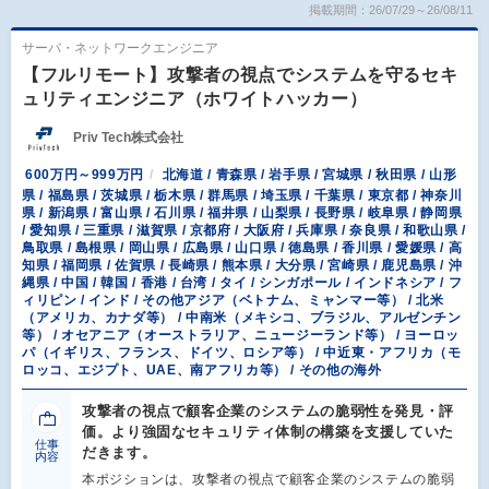
掲載期間：26/07/29～26/08/11
サーバ・ネットワークエンジニア
【フルリモート】攻撃者の視点でシステムを守るセキ
ュリティエンジニア（ホワイトハッカー）
Priv Tech株式会社
600万円～999万円
北海道 / 青森県 / 岩手県 / 宮城県 / 秋田県 / 山形
県 / 福島県 / 茨城県 / 栃木県 / 群馬県 / 埼玉県 / 千葉県 / 東京都 / 神奈川
県 / 新潟県 / 富山県 / 石川県 / 福井県 / 山梨県 / 長野県 / 岐阜県 / 静岡県
/ 愛知県 / 三重県 / 滋賀県 / 京都府 / 大阪府 / 兵庫県 / 奈良県 / 和歌山県 /
鳥取県 / 島根県 / 岡山県 / 広島県 / 山口県 / 徳島県 / 香川県 / 愛媛県 / 高
知県 / 福岡県 / 佐賀県 / 長崎県 / 熊本県 / 大分県 / 宮崎県 / 鹿児島県 / 沖
縄県 / 中国 / 韓国 / 香港 / 台湾 / タイ / シンガポール / インドネシア / フ
ィリピン / インド / その他アジア（ベトナム、ミャンマー等） / 北米
（アメリカ、カナダ等） / 中南米（メキシコ、ブラジル、アルゼンチン
等） / オセアニア（オーストラリア、ニュージーランド等） / ヨーロッ
パ（イギリス、フランス、ドイツ、ロシア等） / 中近東・アフリカ（モ
ロッコ、エジプト、UAE、南アフリカ等） / その他の海外
攻撃者の視点で顧客企業のシステムの脆弱性を発見・評
価。より強固なセキュリティ体制の構築を支援していた
仕事
だきます。
内容
本ポジションは、攻撃者の視点で顧客企業のシステムの脆弱