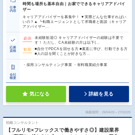
時間も場所も基本自由｜お家でできるキャリアアドバイ
仕事
ザー
内容
キャリアアドバイザーを募集中！ ▼実際どんな仕事すればい
いの？▲ ┗転職エージェントとして求職者と面談（キャリア
アドバイザー…
未経験歓迎◎ キャリアアドバイザーの経験は不要で
必須
す！ ただし、CA未経験の方は以下(…
応募
■自分でPDCAを回せる方 ■素直に学び、行動できる方
歓迎
資格
■人の話を聞くことが好きな方…
・採用コンサルティング事業 ・有料職業紹介事業
会社
概要
気になる
詳細を見る
掲載期間：26/04/20～27/02/20
戦略コンサルタント
【フルリモ×フレックスで働きやすさ◎】建設業界