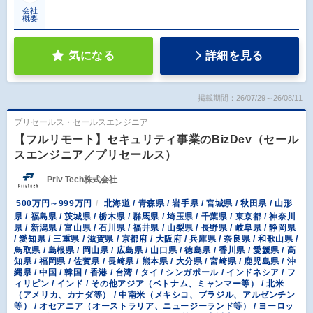
会社
概要
気になる
詳細を見る
掲載期間：26/07/29～26/08/11
プリセールス・セールスエンジニア
【フルリモート】セキュリティ事業のBizDev（セール
スエンジニア／プリセールス）
Priv Tech株式会社
500万円～999万円
北海道 / 青森県 / 岩手県 / 宮城県 / 秋田県 / 山形
県 / 福島県 / 茨城県 / 栃木県 / 群馬県 / 埼玉県 / 千葉県 / 東京都 / 神奈川
県 / 新潟県 / 富山県 / 石川県 / 福井県 / 山梨県 / 長野県 / 岐阜県 / 静岡県
/ 愛知県 / 三重県 / 滋賀県 / 京都府 / 大阪府 / 兵庫県 / 奈良県 / 和歌山県 /
鳥取県 / 島根県 / 岡山県 / 広島県 / 山口県 / 徳島県 / 香川県 / 愛媛県 / 高
知県 / 福岡県 / 佐賀県 / 長崎県 / 熊本県 / 大分県 / 宮崎県 / 鹿児島県 / 沖
縄県 / 中国 / 韓国 / 香港 / 台湾 / タイ / シンガポール / インドネシア / フ
ィリピン / インド / その他アジア（ベトナム、ミャンマー等） / 北米
（アメリカ、カナダ等） / 中南米（メキシコ、ブラジル、アルゼンチン
等） / オセアニア（オーストラリア、ニュージーランド等） / ヨーロッ