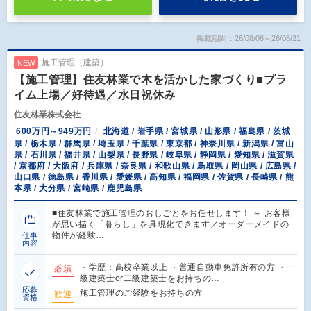
掲載期間：26/08/08～26/08/21
施工管理（建築）
NEW
【施工管理】住友林業で木を活かした家づくり■プラ
イム上場／好待遇／水日祝休み
住友林業株式会社
600万円～949万円
北海道 / 岩手県 / 宮城県 / 山形県 / 福島県 / 茨城
県 / 栃木県 / 群馬県 / 埼玉県 / 千葉県 / 東京都 / 神奈川県 / 新潟県 / 富山
県 / 石川県 / 福井県 / 山梨県 / 長野県 / 岐阜県 / 静岡県 / 愛知県 / 滋賀県
/ 京都府 / 大阪府 / 兵庫県 / 奈良県 / 和歌山県 / 鳥取県 / 岡山県 / 広島県 /
山口県 / 徳島県 / 香川県 / 愛媛県 / 高知県 / 福岡県 / 佐賀県 / 長崎県 / 熊
本県 / 大分県 / 宮崎県 / 鹿児島県
■住友林業で施工管理のおしごとをお任せします！ ～ お客様
が思い描く「暮らし」を具現化できます／オーダーメイドの
物件が経験…
仕事
内容
・学歴：高校卒業以上 ・普通自動車免許所有の方 ・一
必須
級建築士or二級建築士をお持ちの…
応募
施工管理のご経験をお持ちの方
歓迎
資格