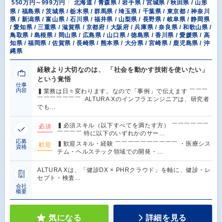
550万円～999万円
北海道 / 青森県 / 岩手県 / 宮城県 / 秋田県 / 山形
県 / 福島県 / 茨城県 / 栃木県 / 群馬県 / 埼玉県 / 千葉県 / 東京都 / 神奈川
県 / 新潟県 / 富山県 / 石川県 / 福井県 / 山梨県 / 長野県 / 岐阜県 / 静岡県
/ 愛知県 / 三重県 / 滋賀県 / 京都府 / 大阪府 / 兵庫県 / 奈良県 / 和歌山県 /
鳥取県 / 島根県 / 岡山県 / 広島県 / 山口県 / 徳島県 / 香川県 / 愛媛県 / 高
知県 / 福岡県 / 佐賀県 / 長崎県 / 熊本県 / 大分県 / 宮崎県 / 鹿児島県 / 沖
縄県
経験より大切なのは、 「社会を動かす技術を使いたい」
という覚悟
仕事
内容
▍業務は日々変わります。なので「事例」で伝えます ￣￣￣
￣￣￣￣￣￣￣ ALTURA Xのインフラエンジニアは、研究者
でも…
▍必須スキル（以下すべてを満たす方） ￣￣￣￣￣￣
必須
￣￣￣￣ 特に以下のいずれかのサー…
応募
▍歓迎スキル・経験 ￣￣￣￣￣￣￣￣￣￣ ・医療シス
歓迎
資格
テム・ヘルステック領域での開発・…
ALTURA Xは、「健診DX × PHRクラウド」を軸に、健診・レ
セプト・検査…
会社
概要
気になる
詳細を見る