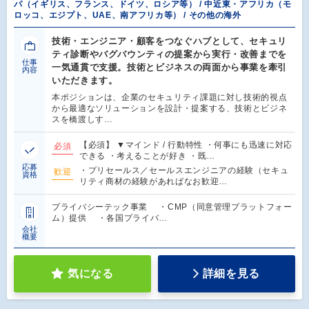
パ（イギリス、フランス、ドイツ、ロシア等） / 中近東・アフリカ（モ
ロッコ、エジプト、UAE、南アフリカ等） / その他の海外
技術・エンジニア・顧客をつなぐハブとして、セキュリ
ティ診断やバグバウンティの提案から実行・改善までを
仕事
一気通貫で支援。技術とビジネスの両面から事業を牽引
内容
いただきます。
本ポジションは、企業のセキュリティ課題に対し技術的視点
から最適なソリューションを設計・提案する、技術とビジネ
スを橋渡しす…
【必須】 ▼マインド / 行動特性 ・何事にも迅速に対応
必須
できる ・考えることが好き ・既…
応募
・プリセールス／セールスエンジニアの経験（セキュ
歓迎
資格
リティ商材の経験があればなお歓迎…
プライバシーテック事業 ・CMP（同意管理プラットフォー
ム）提供 ・各国プライバ…
会社
概要
気になる
詳細を見る