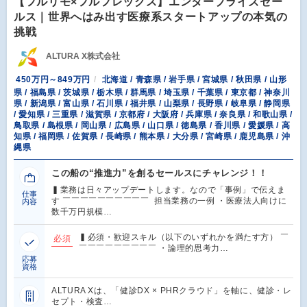
【フルリモ×フルフレックス】エンタープライズセー
ルス｜世界へはみ出す医療系スタートアップの本気の
挑戦
ALTURA X株式会社
450万円～849万円
北海道 / 青森県 / 岩手県 / 宮城県 / 秋田県 / 山形
県 / 福島県 / 茨城県 / 栃木県 / 群馬県 / 埼玉県 / 千葉県 / 東京都 / 神奈川
県 / 新潟県 / 富山県 / 石川県 / 福井県 / 山梨県 / 長野県 / 岐阜県 / 静岡県
/ 愛知県 / 三重県 / 滋賀県 / 京都府 / 大阪府 / 兵庫県 / 奈良県 / 和歌山県 /
鳥取県 / 島根県 / 岡山県 / 広島県 / 山口県 / 徳島県 / 香川県 / 愛媛県 / 高
知県 / 福岡県 / 佐賀県 / 長崎県 / 熊本県 / 大分県 / 宮崎県 / 鹿児島県 / 沖
縄県
この船の“推進力”を創るセールスにチャレンジ！！
▍業務は日々アップデートします。なので「事例」で伝えま
仕事
す ￣￣￣￣￣￣￣￣￣￣ 担当業務の一例 ・医療法人向けに
内容
数千万円規模…
▍必須・歓迎スキル（以下のいずれかを満たす方） ￣
必須
￣￣￣￣￣￣￣￣￣ ・論理的思考力…
応募
資格
ALTURA Xは、「健診DX × PHRクラウド」を軸に、健診・レ
セプト・検査…