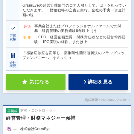
GramEyeの経営管理部門のコア人材として、以下を担ってい
ただきます。 ・財務戦略の立案と実行、全社の予実・資金計
画の統…
事業会社またはプロフェッショナルファームでの財
必須
務・経営管理の実務経験8年以上（う…
応募
・CFO・経営企画室長・財務責任者などの経営幹部経
歓迎
資格
験 ・IPO実現の経験、または上…
「感染症診療を変革し、薬剤耐性菌問題解決のフラッグシッ
プカンパニーへ」をミッショ…
会社
概要
気になる
詳細を見る
掲載期間：26/08/06～26/08/19
財務・コントローラー
再掲載
経営管理・財務マネジャー候補
株式会社GramEye