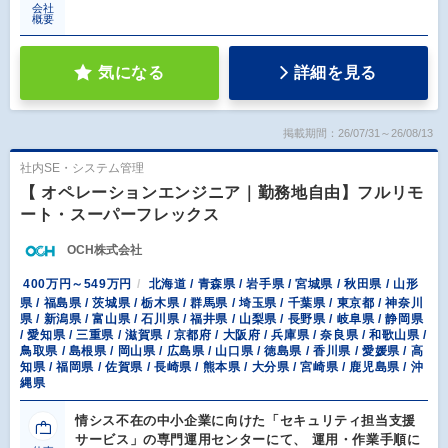
会社
概要
気になる
詳細を見る
掲載期間：26/07/31～26/08/13
社内SE・システム管理
【 オペレーションエンジニア｜勤務地自由】フルリモ
ート・スーパーフレックス
OCH株式会社
400万円～549万円
北海道 / 青森県 / 岩手県 / 宮城県 / 秋田県 / 山形
県 / 福島県 / 茨城県 / 栃木県 / 群馬県 / 埼玉県 / 千葉県 / 東京都 / 神奈川
県 / 新潟県 / 富山県 / 石川県 / 福井県 / 山梨県 / 長野県 / 岐阜県 / 静岡県
/ 愛知県 / 三重県 / 滋賀県 / 京都府 / 大阪府 / 兵庫県 / 奈良県 / 和歌山県 /
鳥取県 / 島根県 / 岡山県 / 広島県 / 山口県 / 徳島県 / 香川県 / 愛媛県 / 高
知県 / 福岡県 / 佐賀県 / 長崎県 / 熊本県 / 大分県 / 宮崎県 / 鹿児島県 / 沖
縄県
情シス不在の中小企業に向けた「セキュリティ担当支援
サービス」の専門運用センターにて、 運用・作業手順に