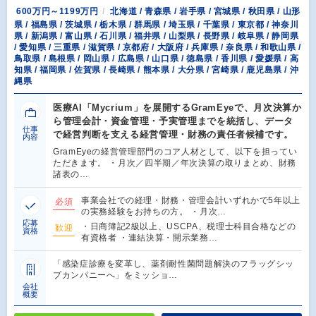
600万円～1199万円
北海道 / 青森県 / 岩手県 / 宮城県 / 秋田県 / 山形
県 / 福島県 / 茨城県 / 栃木県 / 群馬県 / 埼玉県 / 千葉県 / 東京都 / 神奈川
県 / 新潟県 / 富山県 / 石川県 / 福井県 / 山梨県 / 長野県 / 岐阜県 / 静岡県
/ 愛知県 / 三重県 / 滋賀県 / 京都府 / 大阪府 / 兵庫県 / 奈良県 / 和歌山県 /
鳥取県 / 島根県 / 岡山県 / 広島県 / 山口県 / 徳島県 / 香川県 / 愛媛県 / 高
知県 / 福岡県 / 佐賀県 / 長崎県 / 熊本県 / 大分県 / 宮崎県 / 鹿児島県 / 沖
縄県
医療AI「Mycrium」を展開するGramEyeで、月次決算か
ら管理会計・資金管理・予実管理までを統括し、データ
仕事
で経営判断を支える経営管理・財務の責任者候補です。
内容
GramEyeの経営管理部門のコア人材として、以下を担ってい
ただきます。 ・月次／四半期／年次決算の取りまとめ、財務
諸表の…
事業会社での経理・財務・管理会計いずれかで5年以上
必須
の実務経験をお持ちの方。 ・月次…
応募
・日商簿記2級以上、USCPA、税理士科目合格などの
歓迎
資格
有資格者 ・連結決算・開示業務…
「感染症診療を変革し、薬剤耐性菌問題解決のフラッグシッ
プカンパニーへ」をミッショ…
会社
概要