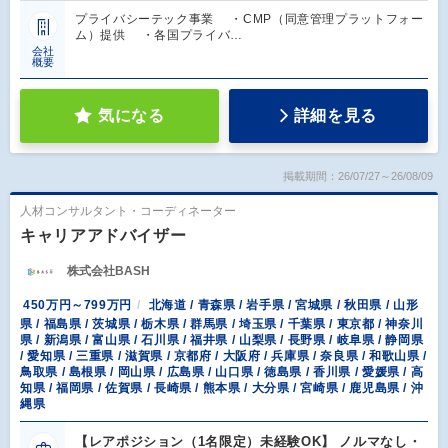
プライバシーテック事業 ・CMP（同意管理プラットフォー
ム）提供 ・各国プライバ…
会社
概要
気になる
詳細を見る
掲載期間：26/07/27～26/08/09
人材コンサルタント・コーディネーター
キャリアアドバイザー
株式会社BASH
450万円～799万円
北海道 / 青森県 / 岩手県 / 宮城県 / 秋田県 / 山形
県 / 福島県 / 茨城県 / 栃木県 / 群馬県 / 埼玉県 / 千葉県 / 東京都 / 神奈川
県 / 新潟県 / 富山県 / 石川県 / 福井県 / 山梨県 / 長野県 / 岐阜県 / 静岡県
/ 愛知県 / 三重県 / 滋賀県 / 京都府 / 大阪府 / 兵庫県 / 奈良県 / 和歌山県 /
鳥取県 / 島根県 / 岡山県 / 広島県 / 山口県 / 徳島県 / 香川県 / 愛媛県 / 高
知県 / 福岡県 / 佐賀県 / 長崎県 / 熊本県 / 大分県 / 宮崎県 / 鹿児島県 / 沖
縄県
【レアポジション（1名限定）未経験OK】 ノルマなし・