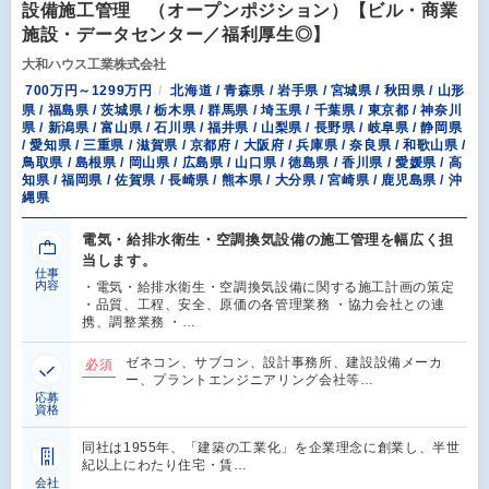
設備施工管理 （オープンポジション）【ビル・商業
施設・データセンター／福利厚生◎】
大和ハウス工業株式会社
700万円～1299万円
北海道 / 青森県 / 岩手県 / 宮城県 / 秋田県 / 山形
県 / 福島県 / 茨城県 / 栃木県 / 群馬県 / 埼玉県 / 千葉県 / 東京都 / 神奈川
県 / 新潟県 / 富山県 / 石川県 / 福井県 / 山梨県 / 長野県 / 岐阜県 / 静岡県
/ 愛知県 / 三重県 / 滋賀県 / 京都府 / 大阪府 / 兵庫県 / 奈良県 / 和歌山県 /
鳥取県 / 島根県 / 岡山県 / 広島県 / 山口県 / 徳島県 / 香川県 / 愛媛県 / 高
知県 / 福岡県 / 佐賀県 / 長崎県 / 熊本県 / 大分県 / 宮崎県 / 鹿児島県 / 沖
縄県
電気・給排水衛生・空調換気設備の施工管理を幅広く担
当します。
仕事
内容
・電気・給排水衛生・空調換気設備に関する施工計画の策定
・品質、工程、安全、原価の各管理業務 ・協力会社との連
携、調整業務 ・…
ゼネコン、サブコン、設計事務所、建設設備メーカ
必須
ー、プラントエンジニアリング会社等…
応募
資格
同社は1955年、「建築の工業化」を企業理念に創業し、半世
紀以上にわたり住宅・賃…
会社