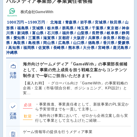
バルメディア事業部／事業責任者候補
株式会社GameWith
1000万円～1599万円
北海道 / 青森県 / 岩手県 / 宮城県 / 秋田県 / 山
形県 / 福島県 / 茨城県 / 栃木県 / 群馬県 / 埼玉県 / 千葉県 / 東京都 / 神奈
川県 / 新潟県 / 富山県 / 石川県 / 福井県 / 山梨県 / 長野県 / 岐阜県 / 静岡
県 / 愛知県 / 三重県 / 滋賀県 / 京都府 / 大阪府 / 兵庫県 / 奈良県 / 和歌山
県 / 鳥取県 / 島根県 / 岡山県 / 広島県 / 山口県 / 徳島県 / 香川県 / 愛媛県
/ 高知県 / 福岡県 / 佐賀県 / 長崎県 / 熊本県 / 大分県 / 宮崎県 / 鹿児島県 /
沖縄県
海外向けゲームメディア「GameWith」の事業部長候補
として、事業の売上成長を担う戦略立案からコンテンツ
仕事
制作まで一挙にご担当いただきます。
内容
【雇入れ時】 ・グローバル向け「GameWith」の事業戦略の
企画・立案（市場/競合分析、ポジショニング、KPI設計）と
実…
・事業推進、事業責任者として、新規事業のPL策定か
必須
ら予実管理までを一貫して主導し…
応募
・海外向け事業において、ゼロから企画立案し自ら実
歓迎
資格
行して事業として立ち上げたご経験…
ゲーム情報等の提供を行うメディア事業