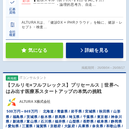
▍必須スキル（以下のいずれかを満たす方） ￣￣￣￣
必須
￣￣￣￣￣￣ ・論理的思考力、自走…
応募
資格
ALTURA Xは、「健診DX × PHRクラウド」を軸に、健診・レ
セプト・検査…
会社
概要
気になる
詳細を見る
掲載期間：26/08/04～26/08/17
ITコンサルタント
再掲載
【フルリモ×フルフレックス】プリセールス｜世界へ
はみ出す医療系スタートアップの本気の挑戦
ALTURA X株式会社
500万円～849万円
北海道 / 青森県 / 岩手県 / 宮城県 / 秋田県 / 山形
県 / 福島県 / 茨城県 / 栃木県 / 群馬県 / 埼玉県 / 千葉県 / 東京都 / 神奈川
県 / 新潟県 / 富山県 / 石川県 / 福井県 / 山梨県 / 長野県 / 岐阜県 / 静岡県
/ 愛知県 / 三重県 / 滋賀県 / 京都府 / 大阪府 / 兵庫県 / 奈良県 / 和歌山県 /