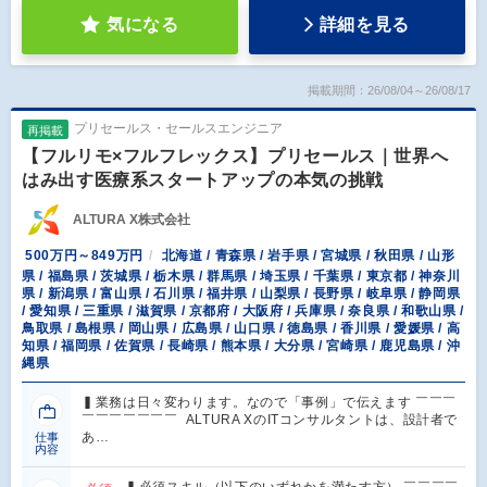
気になる
詳細を見る
掲載期間：26/08/04～26/08/17
プリセールス・セールスエンジニア
再掲載
【フルリモ×フルフレックス】プリセールス｜世界へ
はみ出す医療系スタートアップの本気の挑戦
ALTURA X株式会社
500万円～849万円
北海道 / 青森県 / 岩手県 / 宮城県 / 秋田県 / 山形
県 / 福島県 / 茨城県 / 栃木県 / 群馬県 / 埼玉県 / 千葉県 / 東京都 / 神奈川
県 / 新潟県 / 富山県 / 石川県 / 福井県 / 山梨県 / 長野県 / 岐阜県 / 静岡県
/ 愛知県 / 三重県 / 滋賀県 / 京都府 / 大阪府 / 兵庫県 / 奈良県 / 和歌山県 /
鳥取県 / 島根県 / 岡山県 / 広島県 / 山口県 / 徳島県 / 香川県 / 愛媛県 / 高
知県 / 福岡県 / 佐賀県 / 長崎県 / 熊本県 / 大分県 / 宮崎県 / 鹿児島県 / 沖
縄県
▍業務は日々変わります。なので「事例」で伝えます ￣￣￣
￣￣￣￣￣￣￣ ALTURA XのITコンサルタントは、設計者で
あ…
仕事
内容