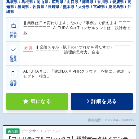
鳥取県 / 島根県 / 岡山県 / 広島県 / 山口県 / 徳島県 / 香川県 / 愛媛県 / 高
知県 / 福岡県 / 佐賀県 / 長崎県 / 熊本県 / 大分県 / 宮崎県 / 鹿児島県 / 沖
縄県
▍業務は日々変わります。なので「事例」で伝えます ￣￣￣
￣￣￣￣￣￣￣ ALTURA XのITコンサルタントは、設計者で
あ…
仕事
内容
▍必須スキル（以下のいずれかを満たす方） ￣￣￣￣
必須
￣￣￣￣￣￣ ・論理的思考力、自走…
応募
資格
ALTURA Xは、「健診DX × PHRクラウド」を軸に、健診・レ
セプト・検査…
会社
概要
気になる
詳細を見る
掲載期間：26/08/04～26/08/17
データサイエンティスト
再掲載
【フルリモ×フルフレックス】経営データサイエンテ