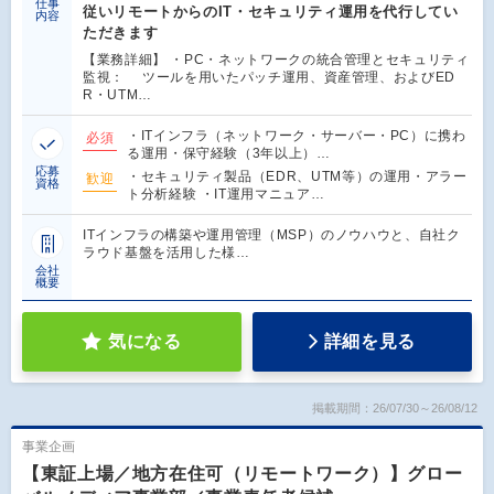
仕事
従いリモートからのIT・セキュリティ運用を代行してい
内容
ただきます
【業務詳細】 ・PC・ネットワークの統合管理とセキュリティ
監視： ツールを用いたパッチ運用、資産管理、およびED
R・UTM…
・ITインフラ（ネットワーク・サーバー・PC）に携わ
必須
る運用・保守経験（3年以上）…
応募
・セキュリティ製品（EDR、UTM等）の運用・アラー
歓迎
資格
ト分析経験 ・IT運用マニュア…
ITインフラの構築や運用管理（MSP）のノウハウと、自社ク
ラウド基盤を活用した様…
会社
概要
気になる
詳細を見る
掲載期間：26/07/30～26/08/12
事業企画
【東証上場／地方在住可（リモートワーク）】グロー