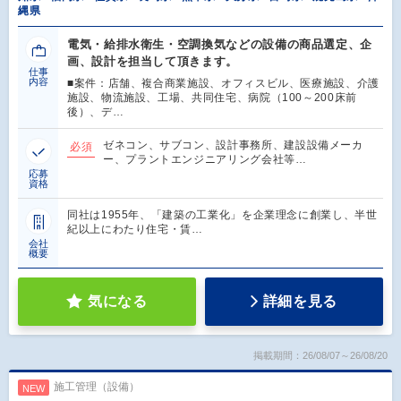
縄県
電気・給排水衛生・空調換気などの設備の商品選定、企
画、設計を担当して頂きます。
仕事
内容
■案件：店舗、複合商業施設、オフィスビル、医療施設、介護
施設、物流施設、工場、共同住宅、病院（100～200床前
後）、デ…
ゼネコン、サブコン、設計事務所、建設設備メーカ
必須
ー、プラントエンジニアリング会社等…
応募
資格
同社は1955年、「建築の工業化」を企業理念に創業し、半世
紀以上にわたり住宅・賃…
会社
概要
気になる
詳細を見る
掲載期間：26/08/07～26/08/20
施工管理（設備）
NEW