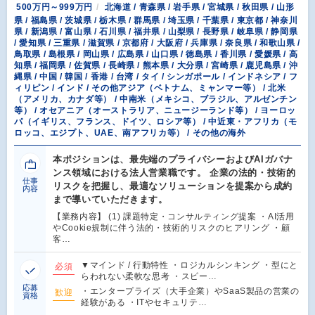
500万円～999万円
北海道 / 青森県 / 岩手県 / 宮城県 / 秋田県 / 山形
県 / 福島県 / 茨城県 / 栃木県 / 群馬県 / 埼玉県 / 千葉県 / 東京都 / 神奈川
県 / 新潟県 / 富山県 / 石川県 / 福井県 / 山梨県 / 長野県 / 岐阜県 / 静岡県
/ 愛知県 / 三重県 / 滋賀県 / 京都府 / 大阪府 / 兵庫県 / 奈良県 / 和歌山県 /
鳥取県 / 島根県 / 岡山県 / 広島県 / 山口県 / 徳島県 / 香川県 / 愛媛県 / 高
知県 / 福岡県 / 佐賀県 / 長崎県 / 熊本県 / 大分県 / 宮崎県 / 鹿児島県 / 沖
縄県 / 中国 / 韓国 / 香港 / 台湾 / タイ / シンガポール / インドネシア / フ
ィリピン / インド / その他アジア（ベトナム、ミャンマー等） / 北米
（アメリカ、カナダ等） / 中南米（メキシコ、ブラジル、アルゼンチン
等） / オセアニア（オーストラリア、ニュージーランド等） / ヨーロッ
パ（イギリス、フランス、ドイツ、ロシア等） / 中近東・アフリカ（モ
ロッコ、エジプト、UAE、南アフリカ等） / その他の海外
本ポジションは、最先端のプライバシーおよびAIガバナ
ンス領域における法人営業職です。 企業の法的・技術的
仕事
リスクを把握し、最適なソリューションを提案から成約
内容
まで導いていただきます。
【業務内容】 (1) 課題特定・コンサルティング提案 ・AI活用
やCookie規制に伴う法的・技術的リスクのヒアリング ・顧
客…
▼マインド / 行動特性 ・ロジカルシンキング ・型にと
必須
らわれない柔軟な思考 ・スピー…
応募
・エンタープライズ（大手企業）やSaaS製品の営業の
歓迎
資格
経験がある ・ITやセキュリテ…