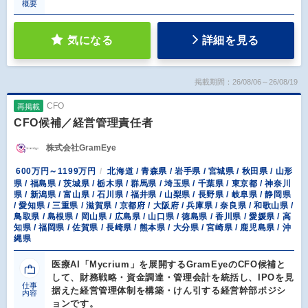
概要
気になる
詳細を見る
掲載期間：26/08/06～26/08/19
CFO
再掲載
CFO候補／経営管理責任者
株式会社GramEye
600万円～1199万円
北海道 / 青森県 / 岩手県 / 宮城県 / 秋田県 / 山形
県 / 福島県 / 茨城県 / 栃木県 / 群馬県 / 埼玉県 / 千葉県 / 東京都 / 神奈川
県 / 新潟県 / 富山県 / 石川県 / 福井県 / 山梨県 / 長野県 / 岐阜県 / 静岡県
/ 愛知県 / 三重県 / 滋賀県 / 京都府 / 大阪府 / 兵庫県 / 奈良県 / 和歌山県 /
鳥取県 / 島根県 / 岡山県 / 広島県 / 山口県 / 徳島県 / 香川県 / 愛媛県 / 高
知県 / 福岡県 / 佐賀県 / 長崎県 / 熊本県 / 大分県 / 宮崎県 / 鹿児島県 / 沖
縄県
医療AI「Mycrium」を展開するGramEyeのCFO候補と
して、財務戦略・資金調達・管理会計を統括し、IPOを見
仕事
据えた経営管理体制を構築・けん引する経営幹部ポジシ
内容
ョンです。