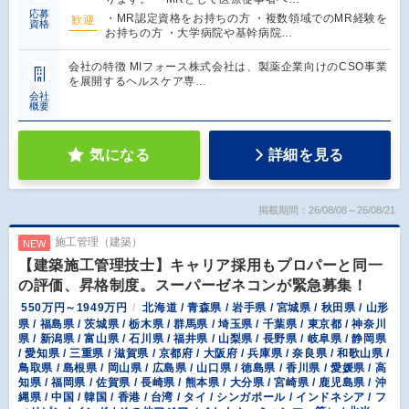
応募
・MR認定資格をお持ちの方 ・複数領域でのMR経験を
歓迎
資格
お持ちの方 ・大学病院や基幹病院…
会社の特徴 MIフォース株式会社は、製薬企業向けのCSO事業
を展開するヘルスケア専…
会社
概要
気になる
詳細を見る
掲載期間：26/08/08～26/08/21
施工管理（建築）
NEW
【建築施工管理技士】キャリア採用もプロパーと同一
の評価、昇格制度。スーパーゼネコンが緊急募集！
550万円～1949万円
北海道 / 青森県 / 岩手県 / 宮城県 / 秋田県 / 山形
県 / 福島県 / 茨城県 / 栃木県 / 群馬県 / 埼玉県 / 千葉県 / 東京都 / 神奈川
県 / 新潟県 / 富山県 / 石川県 / 福井県 / 山梨県 / 長野県 / 岐阜県 / 静岡県
/ 愛知県 / 三重県 / 滋賀県 / 京都府 / 大阪府 / 兵庫県 / 奈良県 / 和歌山県 /
鳥取県 / 島根県 / 岡山県 / 広島県 / 山口県 / 徳島県 / 香川県 / 愛媛県 / 高
知県 / 福岡県 / 佐賀県 / 長崎県 / 熊本県 / 大分県 / 宮崎県 / 鹿児島県 / 沖
縄県 / 中国 / 韓国 / 香港 / 台湾 / タイ / シンガポール / インドネシア / フ