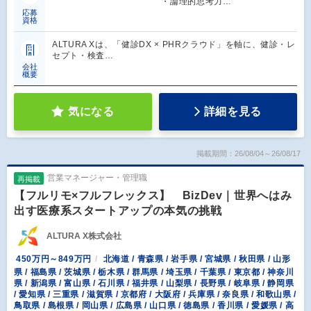
￣￣￣￣￣￣￣￣￣ ・論理的思考力…
応募
資格
ALTURA Xは、「健診DX × PHRクラウド」を軸に、健診・レ
セプト・検査…
会社
概要
気になる
詳細を見る
掲載期間：26/08/04～26/08/17
営業マネージャー・管理職
再掲載
【フルリモ×フルフレックス】 BizDev｜世界へはみ
出す医療系スタートアップの本気の挑戦
ALTURA X株式会社
450万円～849万円
北海道 / 青森県 / 岩手県 / 宮城県 / 秋田県 / 山形
県 / 福島県 / 茨城県 / 栃木県 / 群馬県 / 埼玉県 / 千葉県 / 東京都 / 神奈川
県 / 新潟県 / 富山県 / 石川県 / 福井県 / 山梨県 / 長野県 / 岐阜県 / 静岡県
/ 愛知県 / 三重県 / 滋賀県 / 京都府 / 大阪府 / 兵庫県 / 奈良県 / 和歌山県 /
鳥取県 / 島根県 / 岡山県 / 広島県 / 山口県 / 徳島県 / 香川県 / 愛媛県 / 高