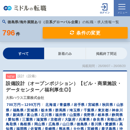
徳島県/海外展開あり（日系グローバル企業）
の転職・求人情報一覧
796
条件の変更
件
すべて
新着のみ
掲載終了間近
掲載期間：26/08/07～26/08/20
設計（設備）
NEW
設備設計（オープンポジション）【ビル・商業施設・
データセンター／福利厚生◎】
大和ハウス工業株式会社
700万円～1299万円
北海道 / 青森県 / 岩手県 / 宮城県 / 秋田県 / 山形
県 / 福島県 / 茨城県 / 栃木県 / 群馬県 / 埼玉県 / 千葉県 / 東京都 / 神奈川
県 / 新潟県 / 富山県 / 石川県 / 福井県 / 山梨県 / 長野県 / 岐阜県 / 静岡県
/ 愛知県 / 三重県 / 滋賀県 / 京都府 / 大阪府 / 兵庫県 / 奈良県 / 和歌山県 /
鳥取県 / 島根県 / 岡山県 / 広島県 / 山口県 / 徳島県 / 香川県 / 愛媛県 / 高
知県 / 福岡県 / 佐賀県 / 長崎県 / 熊本県 / 大分県 / 宮崎県 / 鹿児島県 / 沖