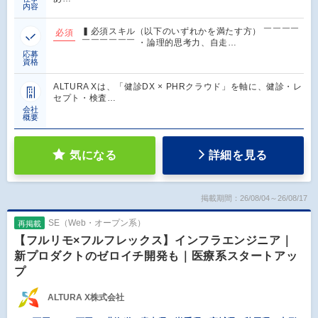
内容
▍必須スキル（以下のいずれかを満たす方） ￣￣￣￣
必須
￣￣￣￣￣￣ ・論理的思考力、自走…
応募
資格
ALTURA Xは、「健診DX × PHRクラウド」を軸に、健診・レ
セプト・検査…
会社
概要
気になる
詳細を見る
掲載期間：26/08/04～26/08/17
SE（Web・オープン系）
再掲載
【フルリモ×フルフレックス】インフラエンジニア｜
新プロダクトのゼロイチ開発も｜医療系スタートアッ
プ
ALTURA X株式会社