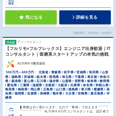
会社
概要
気になる
詳細を見る
掲載期間：26/08/04～26/08/17
ITコンサルタント
再掲載
【フルリモ×フルフレックス】エンジニア出身歓迎｜IT
コンサルタント｜医療系スタートアップの本気の挑戦
ALTURA X株式会社
500万円～849万円
北海道 / 青森県 / 岩手県 / 宮城県 / 秋田県 / 山形
県 / 福島県 / 茨城県 / 栃木県 / 群馬県 / 埼玉県 / 千葉県 / 東京都 / 神奈川
県 / 新潟県 / 富山県 / 石川県 / 福井県 / 山梨県 / 長野県 / 岐阜県 / 静岡県
/ 愛知県 / 三重県 / 滋賀県 / 京都府 / 大阪府 / 兵庫県 / 奈良県 / 和歌山県 /
鳥取県 / 島根県 / 岡山県 / 広島県 / 山口県 / 徳島県 / 香川県 / 愛媛県 / 高
知県 / 福岡県 / 佐賀県 / 長崎県 / 熊本県 / 大分県 / 宮崎県 / 鹿児島県 / 沖
縄県
▍業務は日々変わります。なので「事例」で伝えます ￣￣￣
￣￣￣￣￣￣￣ ALTURA XのITコンサルタントは、設計者で
あ…
仕事