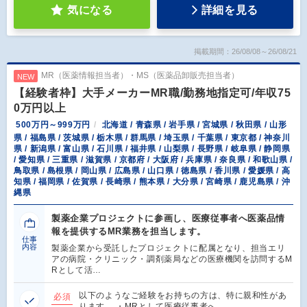
気になる
詳細を見る
掲載期間：26/08/08～26/08/21
MR（医薬情報担当者）・MS（医薬品卸販売担当者）
NEW
【経験者枠】大手メーカーMR職/勤務地指定可/年収75
0万円以上
500万円～999万円
北海道 / 青森県 / 岩手県 / 宮城県 / 秋田県 / 山形
県 / 福島県 / 茨城県 / 栃木県 / 群馬県 / 埼玉県 / 千葉県 / 東京都 / 神奈川
県 / 新潟県 / 富山県 / 石川県 / 福井県 / 山梨県 / 長野県 / 岐阜県 / 静岡県
/ 愛知県 / 三重県 / 滋賀県 / 京都府 / 大阪府 / 兵庫県 / 奈良県 / 和歌山県 /
鳥取県 / 島根県 / 岡山県 / 広島県 / 山口県 / 徳島県 / 香川県 / 愛媛県 / 高
知県 / 福岡県 / 佐賀県 / 長崎県 / 熊本県 / 大分県 / 宮崎県 / 鹿児島県 / 沖
縄県
製薬企業プロジェクトに参画し、医療従事者へ医薬品情
報を提供するMR業務を担当します。
仕事
内容
製薬企業から受託したプロジェクトに配属となり、担当エリ
アの病院・クリニック・調剤薬局などの医療機関を訪問するM
Rとして活…
以下のようなご経験をお持ちの方は、特に親和性があ
必須
ります。 ・MRとして医療従事者へ…