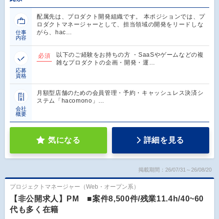
配属先は、プロダクト開発組織です。 本ポジションでは、プ
ロダクトマネージャーとして、担当領域の開発をリードしな
がら、hac…
仕事
内容
以下のご経験をお持ちの方 ・SaaSやゲームなどの複
必須
雑なプロダクトの企画・開発・運…
応募
資格
月額型店舗のための会員管理・予約・キャッシュレス決済シ
ステム「hacomono」…
会社
概要
気になる
詳細を見る
掲載期間：26/07/31～26/08/20
プロジェクトマネージャー（Web・オープン系）
【非公開求人】PM ■案件8,500件/残業11.4h/40~60
代も多く在籍