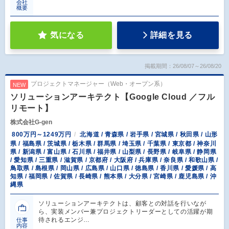
会社
概要
気になる
詳細を見る
掲載期間：26/08/07～26/08/20
プロジェクトマネージャー（Web・オープン系）
NEW
ソリューションアーキテクト【Google Cloud ／フル
リモート】
株式会社G-gen
800万円～1249万円
北海道 / 青森県 / 岩手県 / 宮城県 / 秋田県 / 山形
県 / 福島県 / 茨城県 / 栃木県 / 群馬県 / 埼玉県 / 千葉県 / 東京都 / 神奈川
県 / 新潟県 / 富山県 / 石川県 / 福井県 / 山梨県 / 長野県 / 岐阜県 / 静岡県
/ 愛知県 / 三重県 / 滋賀県 / 京都府 / 大阪府 / 兵庫県 / 奈良県 / 和歌山県 /
鳥取県 / 島根県 / 岡山県 / 広島県 / 山口県 / 徳島県 / 香川県 / 愛媛県 / 高
知県 / 福岡県 / 佐賀県 / 長崎県 / 熊本県 / 大分県 / 宮崎県 / 鹿児島県 / 沖
縄県
ソリューションアーキテクトは、顧客との対話を行いなが
ら、実装メンバー兼プロジェクトリーダーとしての活躍が期
待されるエンジ…
仕事
内容