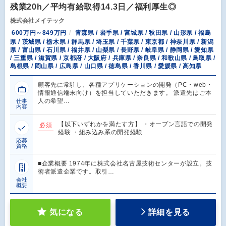
残業20h／平均有給取得14.3日／福利厚生◎
株式会社メイテック
600万円～849万円
青森県 / 岩手県 / 宮城県 / 秋田県 / 山形県 / 福島
県 / 茨城県 / 栃木県 / 群馬県 / 埼玉県 / 千葉県 / 東京都 / 神奈川県 / 新潟
県 / 富山県 / 石川県 / 福井県 / 山梨県 / 長野県 / 岐阜県 / 静岡県 / 愛知県
/ 三重県 / 滋賀県 / 京都府 / 大阪府 / 兵庫県 / 奈良県 / 和歌山県 / 鳥取県 /
島根県 / 岡山県 / 広島県 / 山口県 / 徳島県 / 香川県 / 愛媛県 / 高知県
顧客先に常駐し、各種アプリケーションの開発（PC・web・
情報通信端末向け）を担当していただきます。 派遣先はご本
人の希望…
仕事
内容
【以下いずれかを満たす方】 ・オープン言語での開発
必須
経験 ・組み込み系の開発経験
応募
資格
■企業概要 1974年に株式会社名古屋技術センターが設立。技
術者派遣企業です。取引…
会社
概要
気になる
詳細を見る