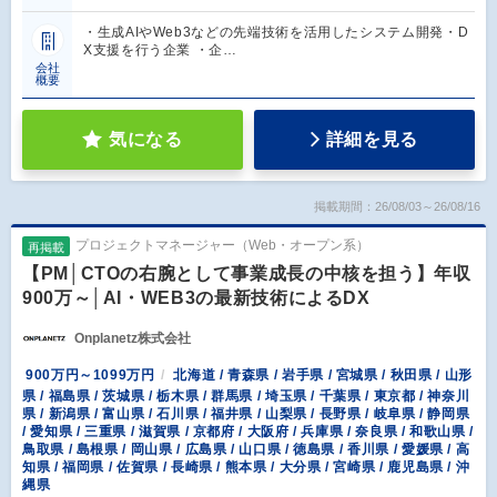
・生成AIやWeb3などの先端技術を活用したシステム開発・D
X支援を行う企業 ・企…
会社
概要
気になる
詳細を見る
掲載期間：26/08/03～26/08/16
プロジェクトマネージャー（Web・オープン系）
再掲載
【PM│CTOの右腕として事業成長の中核を担う】年収
900万～│AI・WEB3の最新技術によるDX
Onplanetz株式会社
900万円～1099万円
北海道 / 青森県 / 岩手県 / 宮城県 / 秋田県 / 山形
県 / 福島県 / 茨城県 / 栃木県 / 群馬県 / 埼玉県 / 千葉県 / 東京都 / 神奈川
県 / 新潟県 / 富山県 / 石川県 / 福井県 / 山梨県 / 長野県 / 岐阜県 / 静岡県
/ 愛知県 / 三重県 / 滋賀県 / 京都府 / 大阪府 / 兵庫県 / 奈良県 / 和歌山県 /
鳥取県 / 島根県 / 岡山県 / 広島県 / 山口県 / 徳島県 / 香川県 / 愛媛県 / 高
知県 / 福岡県 / 佐賀県 / 長崎県 / 熊本県 / 大分県 / 宮崎県 / 鹿児島県 / 沖
縄県