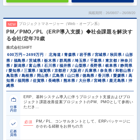
掲載期間：26/08/07～26/08/20
プロジェクトマネージャー（Web・オープン系）
NEW
PM／PMO／PL（ERP導入支援）◆社会課題を解決す
る会社/定年70歳
株式会社SHIFT
600万円～2499万円
北海道 / 青森県 / 岩手県 / 宮城県 / 秋田県 / 山形
県 / 福島県 / 茨城県 / 栃木県 / 群馬県 / 埼玉県 / 千葉県 / 東京都 / 神奈川
県 / 新潟県 / 富山県 / 石川県 / 福井県 / 山梨県 / 長野県 / 岐阜県 / 静岡県
/ 愛知県 / 三重県 / 滋賀県 / 京都府 / 大阪府 / 兵庫県 / 奈良県 / 和歌山県 /
鳥取県 / 島根県 / 岡山県 / 広島県 / 山口県 / 徳島県 / 香川県 / 愛媛県 / 高
知県 / 福岡県 / 佐賀県 / 長崎県 / 熊本県 / 大分県 / 宮崎県 / 鹿児島県 / 沖
縄県
ERP、基幹システム導入に伴うプロジェクト支援およびプロ
ジェクト課題改善提案プロジェクトのPM、PMOとして参画い
ただき…
仕事
内容
PM／PL、コンサルタントとして、ERPパッケージに
必須
かかわる経験をお持ちの方
応募
資格