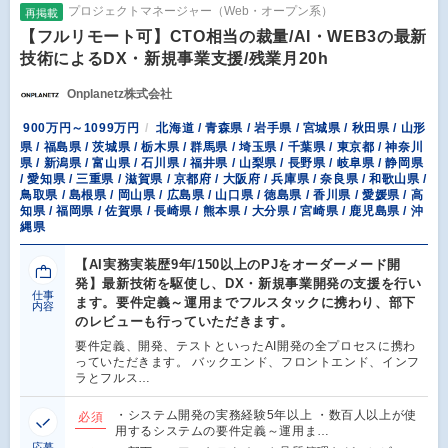
プロジェクトマネージャー（Web・オープン系）
再掲載
【フルリモート可】CTO相当の裁量/AI・WEB3の最新
技術によるDX・新規事業支援/残業月20h
Onplanetz株式会社
900万円～1099万円
北海道 / 青森県 / 岩手県 / 宮城県 / 秋田県 / 山形
県 / 福島県 / 茨城県 / 栃木県 / 群馬県 / 埼玉県 / 千葉県 / 東京都 / 神奈川
県 / 新潟県 / 富山県 / 石川県 / 福井県 / 山梨県 / 長野県 / 岐阜県 / 静岡県
/ 愛知県 / 三重県 / 滋賀県 / 京都府 / 大阪府 / 兵庫県 / 奈良県 / 和歌山県 /
鳥取県 / 島根県 / 岡山県 / 広島県 / 山口県 / 徳島県 / 香川県 / 愛媛県 / 高
知県 / 福岡県 / 佐賀県 / 長崎県 / 熊本県 / 大分県 / 宮崎県 / 鹿児島県 / 沖
縄県
【AI実務実装歴9年/150以上のPJをオーダーメード開
発】最新技術を駆使し、DX・新規事業開発の支援を行い
仕事
ます。要件定義～運用までフルスタックに携わり、部下
内容
のレビューも行っていただきます。
要件定義、開発、テストといったAI開発の全プロセスに携わ
っていただきます。 バックエンド、フロントエンド、インフ
ラとフルス…
・システム開発の実務経験5年以上 ・数百人以上が使
必須
用するシステムの要件定義～運用ま…
応募