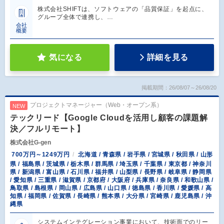
株式会社SHIFTは、ソフトウェアの「品質保証」を起点に、
グループ全体で連携し、…
会社
概要
気になる
詳細を見る
掲載期間：26/08/07～26/08/20
プロジェクトマネージャー（Web・オープン系）
NEW
テックリード【Google Cloudを活用し顧客の課題解
決／フルリモート】
株式会社G-gen
700万円～1249万円
北海道 / 青森県 / 岩手県 / 宮城県 / 秋田県 / 山形
県 / 福島県 / 茨城県 / 栃木県 / 群馬県 / 埼玉県 / 千葉県 / 東京都 / 神奈川
県 / 新潟県 / 富山県 / 石川県 / 福井県 / 山梨県 / 長野県 / 岐阜県 / 静岡県
/ 愛知県 / 三重県 / 滋賀県 / 京都府 / 大阪府 / 兵庫県 / 奈良県 / 和歌山県 /
鳥取県 / 島根県 / 岡山県 / 広島県 / 山口県 / 徳島県 / 香川県 / 愛媛県 / 高
知県 / 福岡県 / 佐賀県 / 長崎県 / 熊本県 / 大分県 / 宮崎県 / 鹿児島県 / 沖
縄県
システムインテグレーション事業において、技術面でのリー