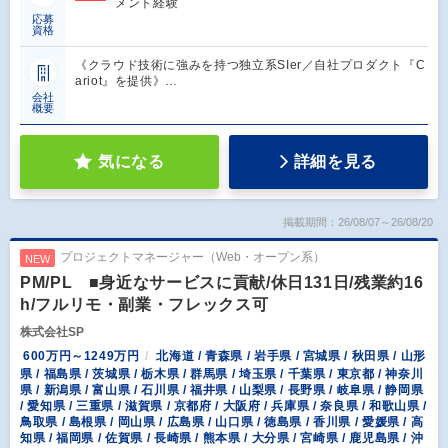
メント経験
応募
資格
《クラウド技術に強みを持つ独立系SIer／自社プロダクト『C
ariot』を提供》…
会社
概要
気になる
詳細を見る
掲載期間：26/08/07～26/08/20
プロジェクトマネージャー（Web・オープン系）
NEW
PM/PL ■身近なサービスに貢献/休日131日/残業約16
h/フルリモ・副業・フレックス可
株式会社SP
600万円～1249万円
北海道 / 青森県 / 岩手県 / 宮城県 / 秋田県 / 山形
県 / 福島県 / 茨城県 / 栃木県 / 群馬県 / 埼玉県 / 千葉県 / 東京都 / 神奈川
県 / 新潟県 / 富山県 / 石川県 / 福井県 / 山梨県 / 長野県 / 岐阜県 / 静岡県
/ 愛知県 / 三重県 / 滋賀県 / 京都府 / 大阪府 / 兵庫県 / 奈良県 / 和歌山県 /
鳥取県 / 島根県 / 岡山県 / 広島県 / 山口県 / 徳島県 / 香川県 / 愛媛県 / 高
知県 / 福岡県 / 佐賀県 / 長崎県 / 熊本県 / 大分県 / 宮崎県 / 鹿児島県 / 沖