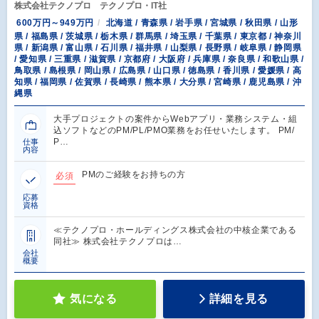
株式会社テクノプロ テクノプロ・IT社
600万円～949万円
北海道 / 青森県 / 岩手県 / 宮城県 / 秋田県 / 山形
県 / 福島県 / 茨城県 / 栃木県 / 群馬県 / 埼玉県 / 千葉県 / 東京都 / 神奈川
県 / 新潟県 / 富山県 / 石川県 / 福井県 / 山梨県 / 長野県 / 岐阜県 / 静岡県
/ 愛知県 / 三重県 / 滋賀県 / 京都府 / 大阪府 / 兵庫県 / 奈良県 / 和歌山県 /
鳥取県 / 島根県 / 岡山県 / 広島県 / 山口県 / 徳島県 / 香川県 / 愛媛県 / 高
知県 / 福岡県 / 佐賀県 / 長崎県 / 熊本県 / 大分県 / 宮崎県 / 鹿児島県 / 沖
縄県
大手プロジェクトの案件からWebアプリ・業務システム・組
込ソフトなどのPM/PL/PMO業務をお任せいたします。 PM/
P…
仕事
内容
PMのご経験をお持ちの方
必須
応募
資格
≪テクノプロ・ホールディングス株式会社の中核企業である
同社≫ 株式会社テクノプロは…
会社
概要
気になる
詳細を見る