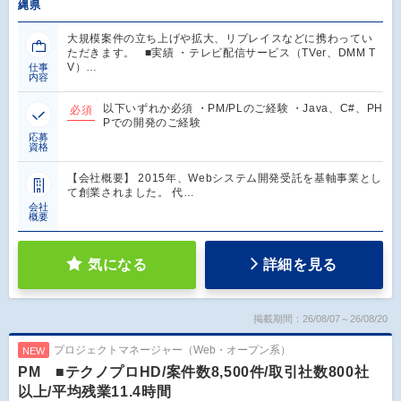
縄県
大規模案件の立ち上げや拡大、リプレイスなどに携わってい
ただきます。 ■実績 ・テレビ配信サービス（TVer、DMM T
V）…
仕事
内容
以下いずれか必須 ・PM/PLのご経験 ・Java、C#、PH
必須
Pでの開発のご経験
応募
資格
【会社概要】 2015年、Webシステム開発受託を基軸事業とし
て創業されました。 代…
会社
概要
気になる
詳細を見る
掲載期間：26/08/07～26/08/20
プロジェクトマネージャー（Web・オープン系）
NEW
PM ■テクノプロHD/案件数8,500件/取引社数800社
以上/平均残業11.4時間