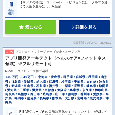
【マツダの特徴】 コーポ―レートビジョンには「クルマを通
じて人生を豊かにし、永続的…
会社
概要
気になる
詳細を見る
掲載期間：26/08/07～26/08/20
プロジェクトマネージャー（Web・オープン系）
NEW
アプリ開発アーキテクト（ヘルスケア×フィットネス
領域）※フルリモート可
RIZAPテクノロジーズ株式会社
600万円～849万円
北海道 / 青森県 / 岩手県 / 宮城県 / 秋田県 / 山形
県 / 福島県 / 茨城県 / 栃木県 / 群馬県 / 埼玉県 / 千葉県 / 東京都 / 神奈川
県 / 新潟県 / 富山県 / 石川県 / 福井県 / 山梨県 / 長野県 / 岐阜県 / 静岡県
/ 愛知県 / 三重県 / 滋賀県 / 京都府 / 大阪府 / 兵庫県 / 奈良県 / 和歌山県 /
鳥取県 / 島根県 / 岡山県 / 広島県 / 山口県 / 徳島県 / 香川県 / 愛媛県 / 高
知県 / 福岡県 / 佐賀県 / 長崎県 / 熊本県 / 大分県 / 宮崎県 / 鹿児島県 / 沖
縄県
RIZAPグループ内の業務効率化をミッションとし、AWSのク