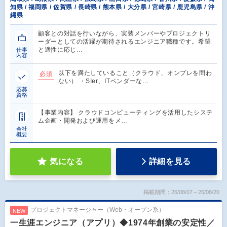
知県 / 福岡県 / 佐賀県 / 長崎県 / 熊本県 / 大分県 / 宮崎県 / 鹿児島県 / 沖
縄県
顧客との対話を行いながら、実装メンバーやプロジェクトリ
ーダーとしての活躍が期待されるエンジニア職種です。希望
と適性に応じ…
仕事
内容
以下を満たしていること（クラウド、オンプレを問わ
必須
ない） ・SIer、ITベンダーな…
応募
資格
【事業内容】 クラウドコンピューティングを活用したシステ
ム企画・開発および運用をメ…
会社
概要
気になる
詳細を見る
掲載期間：26/08/07～26/08/20
プロジェクトマネージャー（Web・オープン系）
NEW
一生涯エンジニア（アプリ）◆1974年創業の安定性／