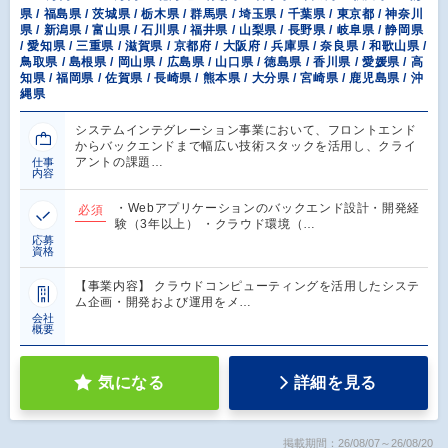
県 / 福島県 / 茨城県 / 栃木県 / 群馬県 / 埼玉県 / 千葉県 / 東京都 / 神奈川
県 / 新潟県 / 富山県 / 石川県 / 福井県 / 山梨県 / 長野県 / 岐阜県 / 静岡県
/ 愛知県 / 三重県 / 滋賀県 / 京都府 / 大阪府 / 兵庫県 / 奈良県 / 和歌山県 /
鳥取県 / 島根県 / 岡山県 / 広島県 / 山口県 / 徳島県 / 香川県 / 愛媛県 / 高
知県 / 福岡県 / 佐賀県 / 長崎県 / 熊本県 / 大分県 / 宮崎県 / 鹿児島県 / 沖
縄県
システムインテグレーション事業において、フロントエンド
からバックエンドまで幅広い技術スタックを活用し、クライ
アントの課題…
仕事
内容
・Webアプリケーションのバックエンド設計・開発経
必須
験（3年以上） ・クラウド環境（…
応募
資格
【事業内容】 クラウドコンピューティングを活用したシステ
ム企画・開発および運用をメ…
会社
概要
気になる
詳細を見る
掲載期間：26/08/07～26/08/20