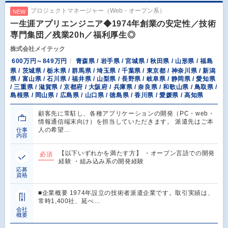
プロジェクトマネージャー（Web・オープン系）
NEW
一生涯アプリエンジニア◆1974年創業の安定性／技術
専門集団／残業20h／福利厚生◎
株式会社メイテック
600万円～849万円
青森県 / 岩手県 / 宮城県 / 秋田県 / 山形県 / 福島
県 / 茨城県 / 栃木県 / 群馬県 / 埼玉県 / 千葉県 / 東京都 / 神奈川県 / 新潟
県 / 富山県 / 石川県 / 福井県 / 山梨県 / 長野県 / 岐阜県 / 静岡県 / 愛知県
/ 三重県 / 滋賀県 / 京都府 / 大阪府 / 兵庫県 / 奈良県 / 和歌山県 / 鳥取県 /
島根県 / 岡山県 / 広島県 / 山口県 / 徳島県 / 香川県 / 愛媛県 / 高知県
顧客先に常駐し、各種アプリケーションの開発（PC・web・
情報通信端末向け）を担当していただきます。 派遣先はご本
人の希望…
仕事
内容
【以下いずれかを満たす方】 ・オープン言語での開発
必須
経験 ・組み込み系の開発経験
応募
資格
■企業概要 1974年設立の技術者派遣企業です。取引実績は、
常時1,400社、延べ…
会社
概要