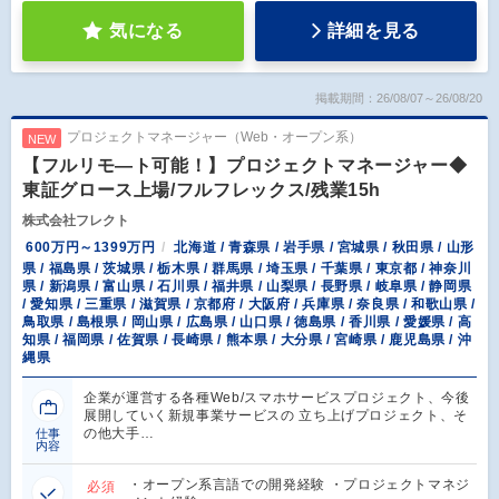
気になる
詳細を見る
掲載期間：26/08/07～26/08/20
プロジェクトマネージャー（Web・オープン系）
NEW
【フルリモ―ト可能！】プロジェクトマネージャー◆
東証グロース上場/フルフレックス/残業15h
株式会社フレクト
600万円～1399万円
北海道 / 青森県 / 岩手県 / 宮城県 / 秋田県 / 山形
県 / 福島県 / 茨城県 / 栃木県 / 群馬県 / 埼玉県 / 千葉県 / 東京都 / 神奈川
県 / 新潟県 / 富山県 / 石川県 / 福井県 / 山梨県 / 長野県 / 岐阜県 / 静岡県
/ 愛知県 / 三重県 / 滋賀県 / 京都府 / 大阪府 / 兵庫県 / 奈良県 / 和歌山県 /
鳥取県 / 島根県 / 岡山県 / 広島県 / 山口県 / 徳島県 / 香川県 / 愛媛県 / 高
知県 / 福岡県 / 佐賀県 / 長崎県 / 熊本県 / 大分県 / 宮崎県 / 鹿児島県 / 沖
縄県
企業が運営する各種Web/スマホサービスプロジェクト、今後
展開していく新規事業サービスの 立ち上げプロジェクト、そ
の他大手…
仕事
内容
・オープン系言語での開発経験 ・プロジェクトマネジ
必須