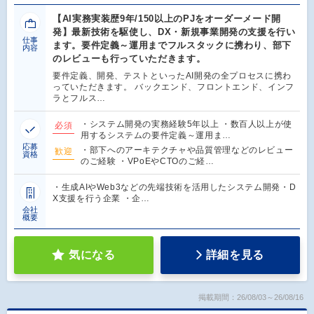
【AI実務実装歴9年/150以上のPJをオーダーメード開
発】最新技術を駆使し、DX・新規事業開発の支援を行い
仕事
ます。要件定義～運用までフルスタックに携わり、部下
内容
のレビューも行っていただきます。
要件定義、開発、テストといったAI開発の全プロセスに携わ
っていただきます。 バックエンド、フロントエンド、インフ
ラとフルス…
・システム開発の実務経験5年以上 ・数百人以上が使
必須
用するシステムの要件定義～運用ま…
応募
・部下へのアーキテクチャや品質管理などのレビュー
歓迎
資格
のご経験 ・VPoEやCTOのご経…
・生成AIやWeb3などの先端技術を活用したシステム開発・D
X支援を行う企業 ・企…
会社
概要
気になる
詳細を見る
掲載期間：26/08/03～26/08/16