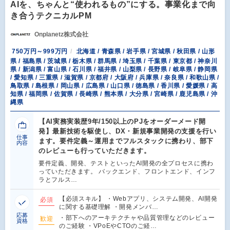
AIを、ちゃんと“使われるもの”にする。事業化まで向
き合うテクニカルPM
Onplanetz株式会社
750万円～999万円
北海道 / 青森県 / 岩手県 / 宮城県 / 秋田県 / 山形
県 / 福島県 / 茨城県 / 栃木県 / 群馬県 / 埼玉県 / 千葉県 / 東京都 / 神奈川
県 / 新潟県 / 富山県 / 石川県 / 福井県 / 山梨県 / 長野県 / 岐阜県 / 静岡県
/ 愛知県 / 三重県 / 滋賀県 / 京都府 / 大阪府 / 兵庫県 / 奈良県 / 和歌山県 /
鳥取県 / 島根県 / 岡山県 / 広島県 / 山口県 / 徳島県 / 香川県 / 愛媛県 / 高
知県 / 福岡県 / 佐賀県 / 長崎県 / 熊本県 / 大分県 / 宮崎県 / 鹿児島県 / 沖
縄県
【AI実務実装歴9年/150以上のPJをオーダーメード開
発】最新技術を駆使し、DX・新規事業開発の支援を行い
仕事
ます。要件定義～運用までフルスタックに携わり、部下
内容
のレビューも行っていただきます。
要件定義、開発、テストといったAI開発の全プロセスに携わ
っていただきます。 バックエンド、フロントエンド、インフ
ラとフルス…
【必須スキル】 ・Webアプリ、システム開発、AI開発
必須
に関する基礎理解 ・開発メンバ…
応募
・部下へのアーキテクチャや品質管理などのレビュー
歓迎
資格
のご経験 ・VPoEやCTOのご経…