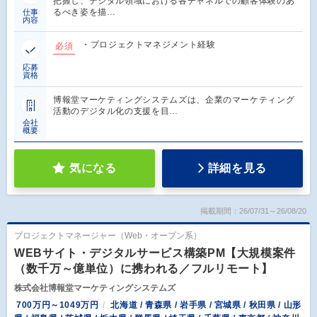
把握し、デジタル領域における各チャネルでの顧客体験のあ
るべき姿を描…
仕事
内容
・プロジェクトマネジメント経験
必須
応募
資格
博報堂マーケティングシステムズは、企業のマーケティング
活動のデジタル化の支援を目…
会社
概要
気になる
詳細を見る
掲載期間：26/07/31～26/08/20
プロジェクトマネージャー（Web・オープン系）
WEBサイト・デジタルサービス構築PM【大規模案件
（数千万～億単位）に携われる／フルリモート】
株式会社博報堂マーケティングシステムズ
700万円～1049万円
北海道 / 青森県 / 岩手県 / 宮城県 / 秋田県 / 山形