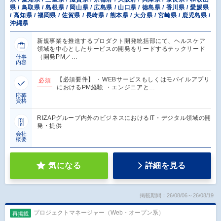
県 / 鳥取県 / 島根県 / 岡山県 / 広島県 / 山口県 / 徳島県 / 香川県 / 愛媛県
/ 高知県 / 福岡県 / 佐賀県 / 長崎県 / 熊本県 / 大分県 / 宮崎県 / 鹿児島県 /
沖縄県
新規事業を推進するプロダクト開発統括部にて、ヘルスケア
領域を中心としたサービスの開発をリードするテックリード
（開発PM／…
仕事
内容
【必須要件】 ・WEBサービスもしくはモバイルアプリ
必須
におけるPM経験 ・エンジニアと…
応募
資格
RIZAPグループ内外のビジネスにおけるIT・デジタル領域の開
発・提供
会社
概要
気になる
詳細を見る
掲載期間：26/08/06～26/08/19
プロジェクトマネージャー（Web・オープン系）
再掲載