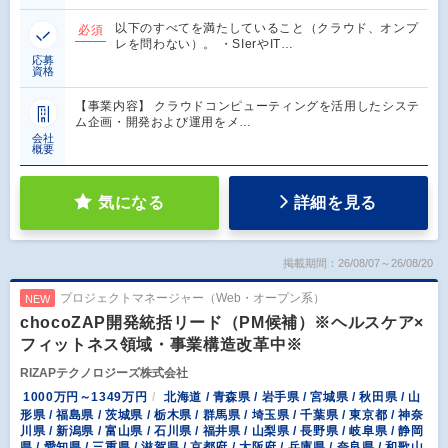
以下のすべてを満たしていること（クラウド、オンプ
必須
レを問わない）。 ・SIerやIT…
応募
資格
【事業内容】 クラウドコンピューティングを活用したシステ
ム企画・開発および運用をメ…
会社
概要
気になる
詳細を見る
掲載期間：26/08/07～26/08/20
プロジェクトマネージャー（Web・オープン系）
NEW
chocoZAP開発統括リード（PM候補）※ヘルスケア×
フィットネス領域・事業構造改革中※
RIZAPテクノロジーズ株式会社
1000万円～1349万円
北海道 / 青森県 / 岩手県 / 宮城県 / 秋田県 / 山
形県 / 福島県 / 茨城県 / 栃木県 / 群馬県 / 埼玉県 / 千葉県 / 東京都 / 神奈
川県 / 新潟県 / 富山県 / 石川県 / 福井県 / 山梨県 / 長野県 / 岐阜県 / 静岡
県 / 愛知県 / 三重県 / 滋賀県 / 京都府 / 大阪府 / 兵庫県 / 奈良県 / 和歌山