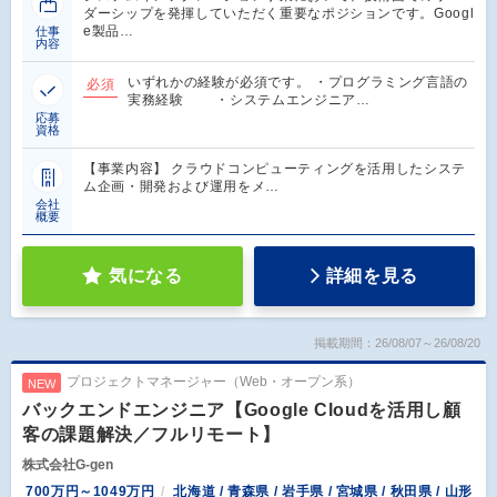
ダーシップを発揮していただく重要なポジションです。Googl
e製品…
仕事
内容
いずれかの経験が必須です。 ・プログラミング言語の
必須
実務経験 ・システムエンジニア…
応募
資格
【事業内容】 クラウドコンピューティングを活用したシステ
ム企画・開発および運用をメ…
会社
概要
気になる
詳細を見る
掲載期間：26/08/07～26/08/20
プロジェクトマネージャー（Web・オープン系）
NEW
バックエンドエンジニア【Google Cloudを活用し顧
客の課題解決／フルリモート】
株式会社G-gen
700万円～1049万円
北海道 / 青森県 / 岩手県 / 宮城県 / 秋田県 / 山形