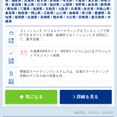
県 / 福島県 / 茨城県 / 栃木県 / 群馬県 / 埼玉県 / 千葉県 / 東京都 / 神奈川
県 / 新潟県 / 富山県 / 石川県 / 福井県 / 山梨県 / 長野県 / 岐阜県 / 静岡県
/ 愛知県 / 三重県 / 滋賀県 / 京都府 / 大阪府 / 兵庫県 / 奈良県 / 和歌山県 /
鳥取県 / 島根県 / 岡山県 / 広島県 / 山口県 / 徳島県 / 香川県 / 愛媛県 / 高
知県 / 福岡県 / 佐賀県 / 長崎県 / 熊本県 / 大分県 / 宮崎県 / 鹿児島県 / 沖
縄県
【ミッション】 デジタルマーケティングをワンストップで実
行できるサービス展開、組織作りをミッションとする同社に
て、要件定義…
仕事
内容
大規模WEBサイト、WEBサービスにおけるプロジェク
必須
トマネジメント経験
応募
資格
博報堂マーケティングシステムズは、企業のマーケティング
活動のデジタル化の支援を目…
会社
概要
気になる
詳細を見る
掲載期間：26/07/31～26/08/20