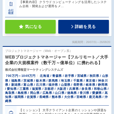
【事業内容】 クラウドコンピューティングを活用したシステ
ム企画・開発および運用をメ…
会社
概要
気になる
詳細を見る
掲載期間：26/07/31～26/08/20
プロジェクトマネージャー（Web・オープン系）
WEBプロジェクトマネージャー【フルリモート／大手
企業の大規模案件（数千万～億単位）に携われる】
株式会社博報堂マーケティングシステムズ
700万円～1049万円
北海道 / 青森県 / 岩手県 / 宮城県 / 秋田県 / 山形
県 / 福島県 / 茨城県 / 栃木県 / 群馬県 / 埼玉県 / 千葉県 / 東京都 / 神奈川
県 / 新潟県 / 富山県 / 石川県 / 福井県 / 山梨県 / 長野県 / 岐阜県 / 静岡県
/ 愛知県 / 三重県 / 滋賀県 / 京都府 / 大阪府 / 兵庫県 / 奈良県 / 和歌山県 /
鳥取県 / 島根県 / 岡山県 / 広島県 / 山口県 / 徳島県 / 香川県 / 愛媛県 / 高
知県 / 福岡県 / 佐賀県 / 長崎県 / 熊本県 / 大分県 / 宮崎県 / 鹿児島県 / 沖
縄県
【ミッション】 大手クライアント企業のミッションや課題を