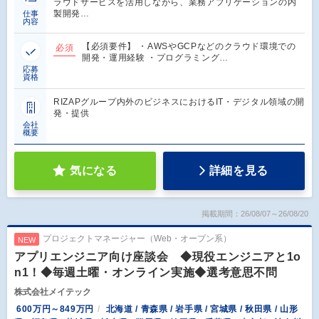
ラウドサービスを活用しながら、業務アプリケーションの内
製開発…
仕事
内容
【必須要件】 ・AWSやGCPなどのクラウド環境での
必須
開発・運用経験 ・プログラミング…
応募
資格
RIZAPグループ内外のビジネスにおけるIT・デジタル領域の開
発・提供
会社
概要
気になる
詳細を見る
掲載期間：26/08/07～26/08/20
プロジェクトマネージャー（Web・オープン系）
NEW
アプリエンジニア向け座談会 ◆現役エンジニアと1o
n1！◆毎週土曜・オンライン実施◆選考意思不問
株式会社メイテック
600万円～849万円
北海道 / 青森県 / 岩手県 / 宮城県 / 秋田県 / 山形