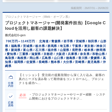
掲載期間：26/07/31～26/08/20
プロジェクトマネージャー（Web・オープン系）
プロジェクトマネージャー(開発案件担当)【Google C
loudを活用し顧客の課題解決】
株式会社G-gen
700万円～1149万円
北海道 / 青森県 / 岩手県 / 宮城県 / 秋田県 / 山形
県 / 福島県 / 茨城県 / 栃木県 / 群馬県 / 埼玉県 / 千葉県 / 東京都 / 神奈川
県 / 新潟県 / 富山県 / 石川県 / 福井県 / 山梨県 / 長野県 / 岐阜県 / 静岡県
/ 愛知県 / 三重県 / 滋賀県 / 京都府 / 大阪府 / 兵庫県 / 奈良県 / 和歌山県 /
鳥取県 / 島根県 / 岡山県 / 広島県 / 山口県 / 徳島県 / 香川県 / 愛媛県 / 高
知県 / 福岡県 / 佐賀県 / 長崎県 / 熊本県 / 大分県 / 宮崎県 / 鹿児島県 / 沖
縄県
【ミッション】 受注前の提案段階から深く入り込み、顧客の
真のニーズを汲み取って期待値をコントロールし、プロジェ
クトを成功へ…
仕事
内容
・プロジェクトマネージャーやリーダー経験 ・システ
必須
ム開発におけるプロジェクトマネジ…
応募
資格