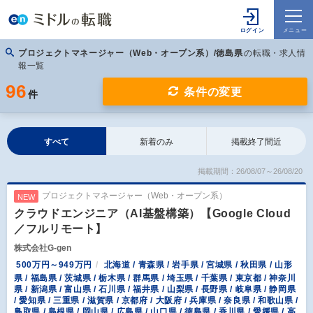
プロジェクトマネージャー（Web・オープン系）/徳島県
の転職・求人情
報一覧
96
条件の変更
件
すべて
新着のみ
掲載終了間近
掲載期間：26/08/07～26/08/20
プロジェクトマネージャー（Web・オープン系）
NEW
クラウドエンジニア（AI基盤構築）【Google Cloud
／フルリモート】
株式会社G-gen
500万円～949万円
北海道 / 青森県 / 岩手県 / 宮城県 / 秋田県 / 山形
県 / 福島県 / 茨城県 / 栃木県 / 群馬県 / 埼玉県 / 千葉県 / 東京都 / 神奈川
県 / 新潟県 / 富山県 / 石川県 / 福井県 / 山梨県 / 長野県 / 岐阜県 / 静岡県
/ 愛知県 / 三重県 / 滋賀県 / 京都府 / 大阪府 / 兵庫県 / 奈良県 / 和歌山県 /
鳥取県 / 島根県 / 岡山県 / 広島県 / 山口県 / 徳島県 / 香川県 / 愛媛県 / 高