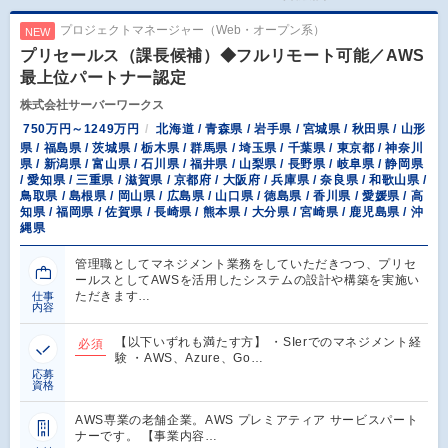
プロジェクトマネージャー（Web・オープン系）
NEW
プリセールス（課長候補）◆フルリモート可能／AWS
最上位パートナー認定
株式会社サーバーワークス
750万円～1249万円
北海道 / 青森県 / 岩手県 / 宮城県 / 秋田県 / 山形
県 / 福島県 / 茨城県 / 栃木県 / 群馬県 / 埼玉県 / 千葉県 / 東京都 / 神奈川
県 / 新潟県 / 富山県 / 石川県 / 福井県 / 山梨県 / 長野県 / 岐阜県 / 静岡県
/ 愛知県 / 三重県 / 滋賀県 / 京都府 / 大阪府 / 兵庫県 / 奈良県 / 和歌山県 /
鳥取県 / 島根県 / 岡山県 / 広島県 / 山口県 / 徳島県 / 香川県 / 愛媛県 / 高
知県 / 福岡県 / 佐賀県 / 長崎県 / 熊本県 / 大分県 / 宮崎県 / 鹿児島県 / 沖
縄県
管理職としてマネジメント業務をしていただきつつ、プリセ
ールスとしてAWSを活用したシステムの設計や構築を実施い
ただきます…
仕事
内容
【以下いずれも満たす方】 ・SIerでのマネジメント経
必須
験 ・AWS、Azure、Go…
応募
資格
AWS専業の老舗企業。AWS プレミアティア サービスパート
ナーです。 【事業内容…