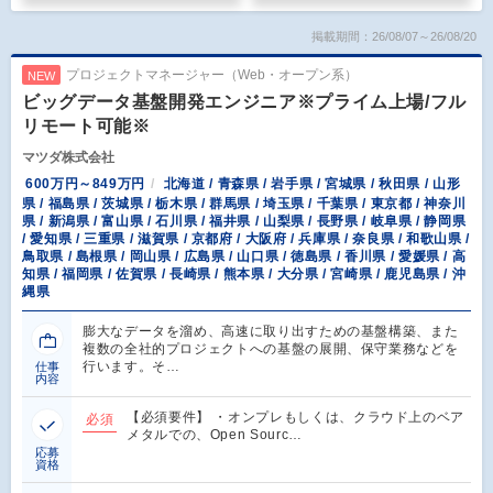
掲載期間：26/08/07～26/08/20
プロジェクトマネージャー（Web・オープン系）
NEW
ビッグデータ基盤開発エンジニア※プライム上場/フル
リモート可能※
マツダ株式会社
600万円～849万円
北海道 / 青森県 / 岩手県 / 宮城県 / 秋田県 / 山形
県 / 福島県 / 茨城県 / 栃木県 / 群馬県 / 埼玉県 / 千葉県 / 東京都 / 神奈川
県 / 新潟県 / 富山県 / 石川県 / 福井県 / 山梨県 / 長野県 / 岐阜県 / 静岡県
/ 愛知県 / 三重県 / 滋賀県 / 京都府 / 大阪府 / 兵庫県 / 奈良県 / 和歌山県 /
鳥取県 / 島根県 / 岡山県 / 広島県 / 山口県 / 徳島県 / 香川県 / 愛媛県 / 高
知県 / 福岡県 / 佐賀県 / 長崎県 / 熊本県 / 大分県 / 宮崎県 / 鹿児島県 / 沖
縄県
膨大なデータを溜め、高速に取り出すための基盤構築、また
複数の全社的プロジェクトへの基盤の展開、保守業務などを
行います。そ…
仕事
内容
【必須要件】 ・オンプレもしくは、クラウド上のベア
必須
メタルでの、Open Sourc…
応募
資格