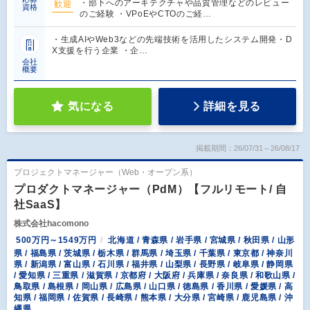
・部下へのアーキテクチャや品質管理などのレビュー
歓迎
資格
のご経験 ・VPoEやCTOのご経…
・生成AIやWeb3などの先端技術を活用したシステム開発・D
X支援を行う企業 ・企…
会社
概要
気になる
詳細を見る
掲載期間：26/07/31～26/08/17
プロジェクトマネージャー（Web・オープン系）
プロダクトマネージャー（PdM）【フルリモート/ 自
社SaaS】
株式会社hacomono
500万円～1549万円
北海道 / 青森県 / 岩手県 / 宮城県 / 秋田県 / 山形
県 / 福島県 / 茨城県 / 栃木県 / 群馬県 / 埼玉県 / 千葉県 / 東京都 / 神奈川
県 / 新潟県 / 富山県 / 石川県 / 福井県 / 山梨県 / 長野県 / 岐阜県 / 静岡県
/ 愛知県 / 三重県 / 滋賀県 / 京都府 / 大阪府 / 兵庫県 / 奈良県 / 和歌山県 /
鳥取県 / 島根県 / 岡山県 / 広島県 / 山口県 / 徳島県 / 香川県 / 愛媛県 / 高
知県 / 福岡県 / 佐賀県 / 長崎県 / 熊本県 / 大分県 / 宮崎県 / 鹿児島県 / 沖
縄県