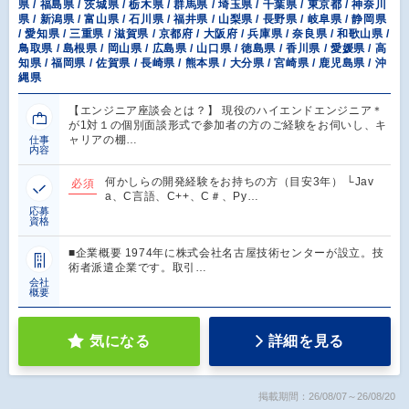
県 / 福島県 / 茨城県 / 栃木県 / 群馬県 / 埼玉県 / 千葉県 / 東京都 / 神奈川
県 / 新潟県 / 富山県 / 石川県 / 福井県 / 山梨県 / 長野県 / 岐阜県 / 静岡県
/ 愛知県 / 三重県 / 滋賀県 / 京都府 / 大阪府 / 兵庫県 / 奈良県 / 和歌山県 /
鳥取県 / 島根県 / 岡山県 / 広島県 / 山口県 / 徳島県 / 香川県 / 愛媛県 / 高
知県 / 福岡県 / 佐賀県 / 長崎県 / 熊本県 / 大分県 / 宮崎県 / 鹿児島県 / 沖
縄県
【エンジニア座談会とは？】 現役のハイエンドエンジニア＊
が1対１の個別面談形式で参加者の方のご経験をお伺いし、キ
ャリアの棚…
仕事
内容
何かしらの開発経験をお持ちの方（目安3年） └Jav
必須
a、C言語、C++、C＃、Py…
応募
資格
■企業概要 1974年に株式会社名古屋技術センターが設立。技
術者派遣企業です。取引…
会社
概要
気になる
詳細を見る
掲載期間：26/08/07～26/08/20