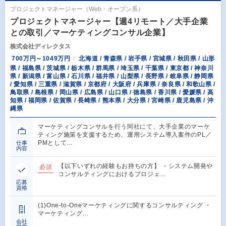
プロジェクトマネージャー（Web・オープン系）
プロジェクトマネージャー【週4リモート／大手企業
との取引／マーケティングコンサル企業】
株式会社ディレクタス
700万円～1049万円
北海道 / 青森県 / 岩手県 / 宮城県 / 秋田県 / 山形
県 / 福島県 / 茨城県 / 栃木県 / 群馬県 / 埼玉県 / 千葉県 / 東京都 / 神奈川
県 / 新潟県 / 富山県 / 石川県 / 福井県 / 山梨県 / 長野県 / 岐阜県 / 静岡県
/ 愛知県 / 三重県 / 滋賀県 / 京都府 / 大阪府 / 兵庫県 / 奈良県 / 和歌山県 /
鳥取県 / 島根県 / 岡山県 / 広島県 / 山口県 / 徳島県 / 香川県 / 愛媛県 / 高
知県 / 福岡県 / 佐賀県 / 長崎県 / 熊本県 / 大分県 / 宮崎県 / 鹿児島県 / 沖
縄県
マーケティングコンサルを行う同社にて、大手企業のマーケ
ティング施策を支援するため、運用システム導入案件のPL／
PMとして…
仕事
内容
【以下いずれの経験もお持ちの方】 ・システム開発や
必須
コンサルティングにおけるプロジェ…
応募
資格
(1)One-to-Oneマーケティングに関するコンサルティング ・
マーケティング…
会社