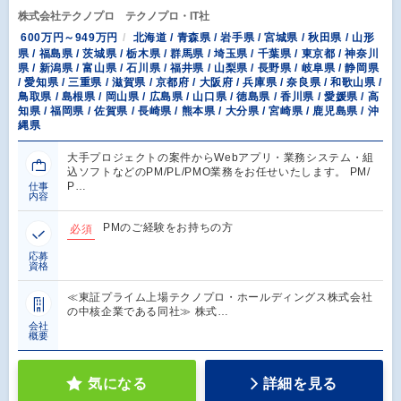
株式会社テクノプロ テクノプロ・IT社
600万円～949万円
北海道 / 青森県 / 岩手県 / 宮城県 / 秋田県 / 山形
県 / 福島県 / 茨城県 / 栃木県 / 群馬県 / 埼玉県 / 千葉県 / 東京都 / 神奈川
県 / 新潟県 / 富山県 / 石川県 / 福井県 / 山梨県 / 長野県 / 岐阜県 / 静岡県
/ 愛知県 / 三重県 / 滋賀県 / 京都府 / 大阪府 / 兵庫県 / 奈良県 / 和歌山県 /
鳥取県 / 島根県 / 岡山県 / 広島県 / 山口県 / 徳島県 / 香川県 / 愛媛県 / 高
知県 / 福岡県 / 佐賀県 / 長崎県 / 熊本県 / 大分県 / 宮崎県 / 鹿児島県 / 沖
縄県
大手プロジェクトの案件からWebアプリ・業務システム・組
込ソフトなどのPM/PL/PMO業務をお任せいたします。 PM/
P…
仕事
内容
PMのご経験をお持ちの方
必須
応募
資格
≪東証プライム上場テクノプロ・ホールディングス株式会社
の中核企業である同社≫ 株式…
会社
概要
気になる
詳細を見る