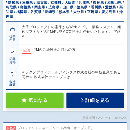
/ 愛知県 / 三重県 / 滋賀県 / 京都府 / 大阪府 / 兵庫県 / 奈良県 / 和歌山県 /
鳥取県 / 島根県 / 岡山県 / 広島県 / 山口県 / 徳島県 / 香川県 / 愛媛県 / 高
知県 / 福岡県 / 佐賀県 / 長崎県 / 熊本県 / 大分県 / 宮崎県 / 鹿児島県 / 沖
縄県
大手プロジェクトの案件からWebアプリ・業務システム・組
込ソフトなどのPM/PL/PMO業務をお任せいたします。 PM/
P…
仕事
内容
PMのご経験をお持ちの方
必須
応募
資格
≪テクノプロ・ホールディングス株式会社の中核企業である
同社≫ 株式会社テクノプロは…
会社
概要
気になる
詳細を見る
掲載期間：26/07/31～26/08/20
プロジェクトマネージャー（Web・オープン系）
NEW