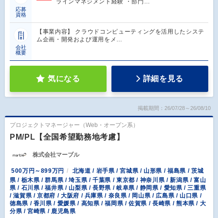
ラインマネジメント経験 ・部門…
応募
資格
【事業内容】 クラウドコンピューティングを活用したシステ
ム企画・開発および運用をメ…
会社
概要
気になる
詳細を見る
掲載期間：26/07/28～26/08/10
プロジェクトマネージャー（Web・オープン系）
PM/PL【全国希望勤務地考慮】
株式会社マーブル
500万円～899万円
北海道 / 岩手県 / 宮城県 / 山形県 / 福島県 / 茨城
県 / 栃木県 / 群馬県 / 埼玉県 / 千葉県 / 東京都 / 神奈川県 / 新潟県 / 富山
県 / 石川県 / 福井県 / 山梨県 / 長野県 / 岐阜県 / 静岡県 / 愛知県 / 三重県
/ 滋賀県 / 京都府 / 大阪府 / 兵庫県 / 奈良県 / 岡山県 / 広島県 / 山口県 /
徳島県 / 香川県 / 愛媛県 / 高知県 / 福岡県 / 佐賀県 / 長崎県 / 熊本県 / 大
分県 / 宮崎県 / 鹿児島県