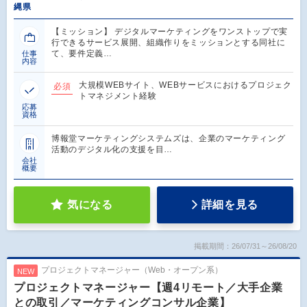
縄県
【ミッション】 デジタルマーケティングをワンストップで実
行できるサービス展開、組織作りをミッションとする同社に
て、要件定義…
仕事
内容
大規模WEBサイト、WEBサービスにおけるプロジェク
必須
トマネジメント経験
応募
資格
博報堂マーケティングシステムズは、企業のマーケティング
活動のデジタル化の支援を目…
会社
概要
気になる
詳細を見る
掲載期間：26/07/31～26/08/20
プロジェクトマネージャー（Web・オープン系）
NEW
プロジェクトマネージャー【週4リモート／大手企業
との取引／マーケティングコンサル企業】