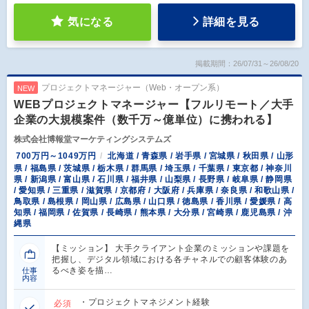
気になる
詳細を見る
掲載期間：26/07/31～26/08/20
プロジェクトマネージャー（Web・オープン系）
NEW
WEBプロジェクトマネージャー【フルリモート／大手
企業の大規模案件（数千万～億単位）に携われる】
株式会社博報堂マーケティングシステムズ
700万円～1049万円
北海道 / 青森県 / 岩手県 / 宮城県 / 秋田県 / 山形
県 / 福島県 / 茨城県 / 栃木県 / 群馬県 / 埼玉県 / 千葉県 / 東京都 / 神奈川
県 / 新潟県 / 富山県 / 石川県 / 福井県 / 山梨県 / 長野県 / 岐阜県 / 静岡県
/ 愛知県 / 三重県 / 滋賀県 / 京都府 / 大阪府 / 兵庫県 / 奈良県 / 和歌山県 /
鳥取県 / 島根県 / 岡山県 / 広島県 / 山口県 / 徳島県 / 香川県 / 愛媛県 / 高
知県 / 福岡県 / 佐賀県 / 長崎県 / 熊本県 / 大分県 / 宮崎県 / 鹿児島県 / 沖
縄県
【ミッション】 大手クライアント企業のミッションや課題を
把握し、デジタル領域における各チャネルでの顧客体験のあ
るべき姿を描…
仕事
内容
・プロジェクトマネジメント経験
必須