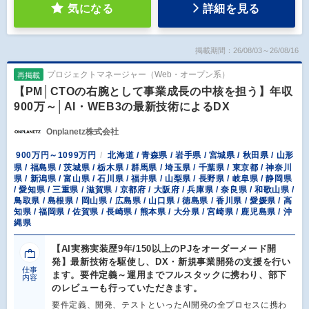
気になる
詳細を見る
掲載期間：26/08/03～26/08/16
プロジェクトマネージャー（Web・オープン系）
再掲載
【PM│CTOの右腕として事業成長の中核を担う】年収
900万～│AI・WEB3の最新技術によるDX
Onplanetz株式会社
900万円～1099万円
北海道 / 青森県 / 岩手県 / 宮城県 / 秋田県 / 山形
県 / 福島県 / 茨城県 / 栃木県 / 群馬県 / 埼玉県 / 千葉県 / 東京都 / 神奈川
県 / 新潟県 / 富山県 / 石川県 / 福井県 / 山梨県 / 長野県 / 岐阜県 / 静岡県
/ 愛知県 / 三重県 / 滋賀県 / 京都府 / 大阪府 / 兵庫県 / 奈良県 / 和歌山県 /
鳥取県 / 島根県 / 岡山県 / 広島県 / 山口県 / 徳島県 / 香川県 / 愛媛県 / 高
知県 / 福岡県 / 佐賀県 / 長崎県 / 熊本県 / 大分県 / 宮崎県 / 鹿児島県 / 沖
縄県
【AI実務実装歴9年/150以上のPJをオーダーメード開
発】最新技術を駆使し、DX・新規事業開発の支援を行い
仕事
ます。要件定義～運用までフルスタックに携わり、部下
内容
のレビューも行っていただきます。
要件定義、開発、テストといったAI開発の全プロセスに携わ