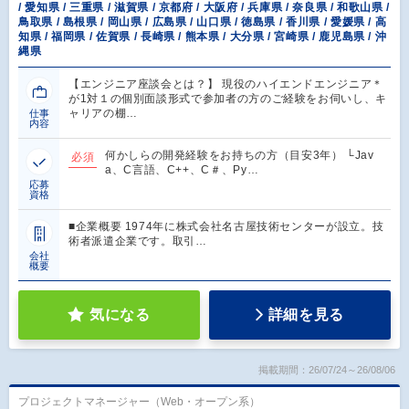
/ 愛知県 / 三重県 / 滋賀県 / 京都府 / 大阪府 / 兵庫県 / 奈良県 / 和歌山県 /
鳥取県 / 島根県 / 岡山県 / 広島県 / 山口県 / 徳島県 / 香川県 / 愛媛県 / 高
知県 / 福岡県 / 佐賀県 / 長崎県 / 熊本県 / 大分県 / 宮崎県 / 鹿児島県 / 沖
縄県
【エンジニア座談会とは？】 現役のハイエンドエンジニア＊
が1対１の個別面談形式で参加者の方のご経験をお伺いし、キ
ャリアの棚…
仕事
内容
何かしらの開発経験をお持ちの方（目安3年） └Jav
必須
a、C言語、C++、C＃、Py…
応募
資格
■企業概要 1974年に株式会社名古屋技術センターが設立。技
術者派遣企業です。取引…
会社
概要
気になる
詳細を見る
掲載期間：26/07/24～26/08/06
プロジェクトマネージャー（Web・オープン系）