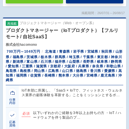
掲載期間：26/07/31～26/08/17
プロジェクトマネージャー（Web・オープン系）
再掲載
プロダクトマネージャー（IoTプロダクト）【フルリ
モート/ 自社SaaS】
株式会社hacomono
700万円～1049万円
北海道 / 青森県 / 岩手県 / 宮城県 / 秋田県 / 山形
県 / 福島県 / 茨城県 / 栃木県 / 群馬県 / 埼玉県 / 千葉県 / 東京都 / 神奈川
県 / 新潟県 / 富山県 / 石川県 / 福井県 / 山梨県 / 長野県 / 岐阜県 / 静岡県
/ 愛知県 / 三重県 / 滋賀県 / 京都府 / 大阪府 / 兵庫県 / 奈良県 / 和歌山県 /
鳥取県 / 島根県 / 岡山県 / 広島県 / 山口県 / 徳島県 / 香川県 / 愛媛県 / 高
知県 / 福岡県 / 佐賀県 / 長崎県 / 熊本県 / 大分県 / 宮崎県 / 鹿児島県 / 沖
縄県
IoT本部に所属し、「SaaS × IoTで、フィットネス・ウェルネ
ス業界の顧客体験を革新する」ことをミッションとするポ…
仕事
内容
以下いずれかのご経験を3年以上お持ちの方 ・IoT / ハ
必須
ードウェアを伴う製品のプ…
応募
資格