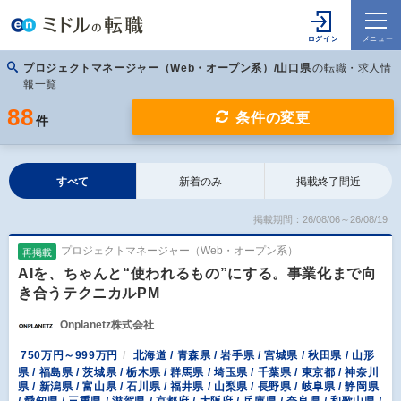
プロジェクトマネージャー（Web・オープン系）/山口県
の転職・求人情
報一覧
88
条件の変更
件
すべて
新着のみ
掲載終了間近
掲載期間：26/08/06～26/08/19
プロジェクトマネージャー（Web・オープン系）
再掲載
AIを、ちゃんと“使われるもの”にする。事業化まで向
き合うテクニカルPM
Onplanetz株式会社
750万円～999万円
北海道 / 青森県 / 岩手県 / 宮城県 / 秋田県 / 山形
県 / 福島県 / 茨城県 / 栃木県 / 群馬県 / 埼玉県 / 千葉県 / 東京都 / 神奈川
県 / 新潟県 / 富山県 / 石川県 / 福井県 / 山梨県 / 長野県 / 岐阜県 / 静岡県
/ 愛知県 / 三重県 / 滋賀県 / 京都府 / 大阪府 / 兵庫県 / 奈良県 / 和歌山県 /