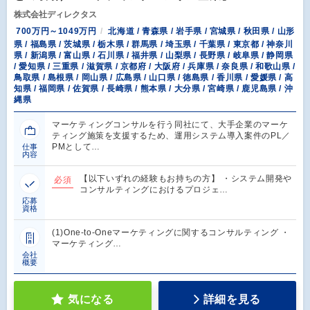
株式会社ディレクタス
700万円～1049万円
北海道 / 青森県 / 岩手県 / 宮城県 / 秋田県 / 山形
県 / 福島県 / 茨城県 / 栃木県 / 群馬県 / 埼玉県 / 千葉県 / 東京都 / 神奈川
県 / 新潟県 / 富山県 / 石川県 / 福井県 / 山梨県 / 長野県 / 岐阜県 / 静岡県
/ 愛知県 / 三重県 / 滋賀県 / 京都府 / 大阪府 / 兵庫県 / 奈良県 / 和歌山県 /
鳥取県 / 島根県 / 岡山県 / 広島県 / 山口県 / 徳島県 / 香川県 / 愛媛県 / 高
知県 / 福岡県 / 佐賀県 / 長崎県 / 熊本県 / 大分県 / 宮崎県 / 鹿児島県 / 沖
縄県
マーケティングコンサルを行う同社にて、大手企業のマーケ
ティング施策を支援するため、運用システム導入案件のPL／
PMとして…
仕事
内容
【以下いずれの経験もお持ちの方】 ・システム開発や
必須
コンサルティングにおけるプロジェ…
応募
資格
(1)One-to-Oneマーケティングに関するコンサルティング ・
マーケティング…
会社
概要
気になる
詳細を見る