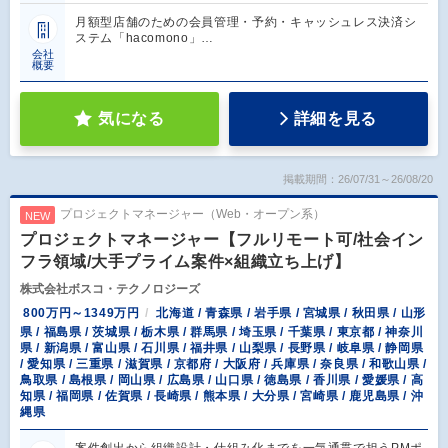
月額型店舗のための会員管理・予約・キャッシュレス決済シ
ステム「hacomono」…
会社
概要
気になる
詳細を見る
掲載期間：26/07/31～26/08/20
プロジェクトマネージャー（Web・オープン系）
NEW
プロジェクトマネージャー【フルリモート可/社会イン
フラ領域/大手プライム案件×組織立ち上げ】
株式会社ボスコ・テクノロジーズ
800万円～1349万円
北海道 / 青森県 / 岩手県 / 宮城県 / 秋田県 / 山形
県 / 福島県 / 茨城県 / 栃木県 / 群馬県 / 埼玉県 / 千葉県 / 東京都 / 神奈川
県 / 新潟県 / 富山県 / 石川県 / 福井県 / 山梨県 / 長野県 / 岐阜県 / 静岡県
/ 愛知県 / 三重県 / 滋賀県 / 京都府 / 大阪府 / 兵庫県 / 奈良県 / 和歌山県 /
鳥取県 / 島根県 / 岡山県 / 広島県 / 山口県 / 徳島県 / 香川県 / 愛媛県 / 高
知県 / 福岡県 / 佐賀県 / 長崎県 / 熊本県 / 大分県 / 宮崎県 / 鹿児島県 / 沖
縄県
案件創出から組織設計・仕組み化までを一気通貫で担うPMポ