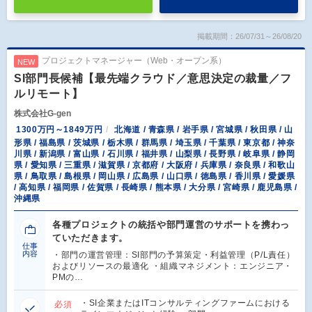
掲載期間：26/07/31～26/08/20
プロジェクトマネージャー（Web・オープン系）
NEW
SI部門長候補【最先端クラウド／意思決定の裁量／フ
ルリモート】
株式会社G-gen
1300万円～1849万円
北海道 / 青森県 / 岩手県 / 宮城県 / 秋田県 / 山
形県 / 福島県 / 茨城県 / 栃木県 / 群馬県 / 埼玉県 / 千葉県 / 東京都 / 神奈
川県 / 新潟県 / 富山県 / 石川県 / 福井県 / 山梨県 / 長野県 / 岐阜県 / 静岡
県 / 愛知県 / 三重県 / 滋賀県 / 京都府 / 大阪府 / 兵庫県 / 奈良県 / 和歌山
県 / 鳥取県 / 島根県 / 岡山県 / 広島県 / 山口県 / 徳島県 / 香川県 / 愛媛県
/ 高知県 / 福岡県 / 佐賀県 / 長崎県 / 熊本県 / 大分県 / 宮崎県 / 鹿児島県 /
沖縄県
各種プロジェクトの統括や部門運営のサポートを携わっ
ていただきます。
仕事
内容
・部門の運営管理：SI部門の予算策定・利益管理（P/L責任）
およびリソースの最適化 ・組織マネジメント：エンジニア・
PMの…
・SI企業またはITコンサルティングファームにおける
必須