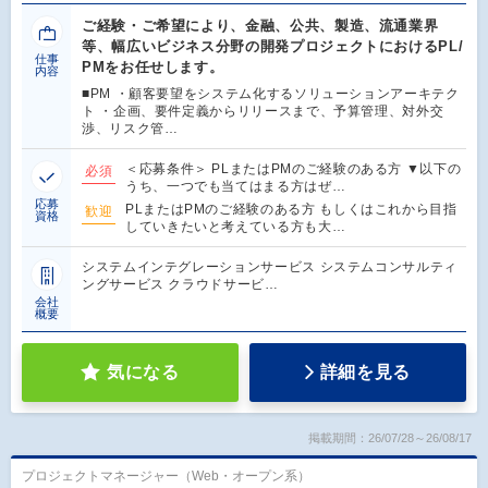
ご経験・ご希望により、金融、公共、製造、流通業界
等、幅広いビジネス分野の開発プロジェクトにおけるPL/
仕事
PMをお任せします。
内容
■PM ・顧客要望をシステム化するソリューションアーキテク
ト ・企画、要件定義からリリースまで、予算管理、対外交
渉、リスク管…
＜応募条件＞ PLまたはPMのご経験のある方 ▼以下の
必須
うち、一つでも当てはまる方はぜ…
応募
PLまたはPMのご経験のある方 もしくはこれから目指
歓迎
資格
していきたいと考えている方も大…
システムインテグレーションサービス システムコンサルティ
ングサービス クラウドサービ…
会社
概要
気になる
詳細を見る
掲載期間：26/07/28～26/08/17
プロジェクトマネージャー（Web・オープン系）