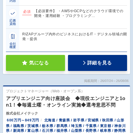
内容
【必須要件】 ・AWSやGCPなどのクラウド環境での
必須
開発・運用経験 ・プログラミング…
応募
資格
RIZAPグループ内外のビジネスにおけるIT・デジタル領域の開
発・提供
会社
概要
気になる
詳細を見る
掲載期間：26/07/24～26/08/06
プロジェクトマネージャー（Web・オープン系）
アプリエンジニア向け座談会 ◆現役エンジニアと1o
n1！◆毎週土曜・オンライン実施◆選考意思不問
株式会社メイテック
600万円～849万円
北海道 / 青森県 / 岩手県 / 宮城県 / 秋田県 / 山形
県 / 福島県 / 茨城県 / 栃木県 / 群馬県 / 埼玉県 / 千葉県 / 東京都 / 神奈川
県 / 新潟県 / 富山県 / 石川県 / 福井県 / 山梨県 / 長野県 / 岐阜県 / 静岡県