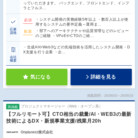
っていただきます。 バックエンド、フロントエンド、インフ
ラとフルス…
・システム開発の実務経験5年以上 ・数百人以上が使
必須
用するシステムの要件定義～運用ま…
応募
・部下へのアーキテクチャや品質管理などのレビュー
歓迎
資格
のご経験 ・VPoEやCTOのご経…
・生成AIやWeb3などの先端技術を活用したシステム開発・D
X支援を行う企業 ・企…
会社
概要
気になる
詳細を見る
掲載期間：26/08/03～26/08/16
プロジェクトマネージャー（Web・オープン系）
再掲載
【フルリモート可】CTO相当の裁量/AI・WEB3の最新
技術によるDX・新規事業支援/残業月20h
Onplanetz株式会社