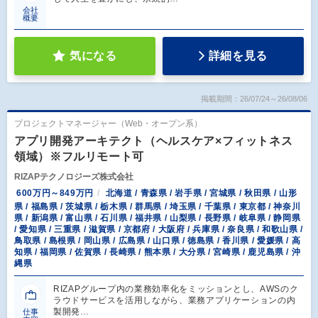
会社
概要
気になる
詳細を見る
掲載期間：26/07/24～26/08/06
プロジェクトマネージャー（Web・オープン系）
アプリ開発アーキテクト（ヘルスケア×フィットネス
領域）※フルリモート可
RIZAPテクノロジーズ株式会社
600万円～849万円
北海道 / 青森県 / 岩手県 / 宮城県 / 秋田県 / 山形
県 / 福島県 / 茨城県 / 栃木県 / 群馬県 / 埼玉県 / 千葉県 / 東京都 / 神奈川
県 / 新潟県 / 富山県 / 石川県 / 福井県 / 山梨県 / 長野県 / 岐阜県 / 静岡県
/ 愛知県 / 三重県 / 滋賀県 / 京都府 / 大阪府 / 兵庫県 / 奈良県 / 和歌山県 /
鳥取県 / 島根県 / 岡山県 / 広島県 / 山口県 / 徳島県 / 香川県 / 愛媛県 / 高
知県 / 福岡県 / 佐賀県 / 長崎県 / 熊本県 / 大分県 / 宮崎県 / 鹿児島県 / 沖
縄県
RIZAPグループ内の業務効率化をミッションとし、AWSのク
ラウドサービスを活用しながら、業務アプリケーションの内
製開発…
仕事