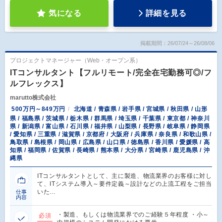
気になる
詳細を見る
掲載期間：26/07/24～26/08/06
プロジェクトマネージャー（Web・オープン系）
ITコンサルタント【フルリモート/完全在宅勤務可◎/フ
ルフレックス】
marutto株式会社
500万円～849万円
北海道 / 青森県 / 岩手県 / 宮城県 / 秋田県 / 山形
県 / 福島県 / 茨城県 / 栃木県 / 群馬県 / 埼玉県 / 千葉県 / 東京都 / 神奈川
県 / 新潟県 / 富山県 / 石川県 / 福井県 / 山梨県 / 長野県 / 岐阜県 / 静岡県
/ 愛知県 / 三重県 / 滋賀県 / 京都府 / 大阪府 / 兵庫県 / 奈良県 / 和歌山県 /
鳥取県 / 島根県 / 岡山県 / 広島県 / 山口県 / 徳島県 / 香川県 / 愛媛県 / 高
知県 / 福岡県 / 佐賀県 / 長崎県 / 熊本県 / 大分県 / 宮崎県 / 鹿児島県 / 沖
縄県
ITコンサルタントとして、主に製造、物流業界のお客様に対し
て、ITシステム導入～要件定義～設計などの上流工程をご担当
いた…
仕事
内容
・製造、もしくは物流業界でのご経験５年程度 ・小～
必須