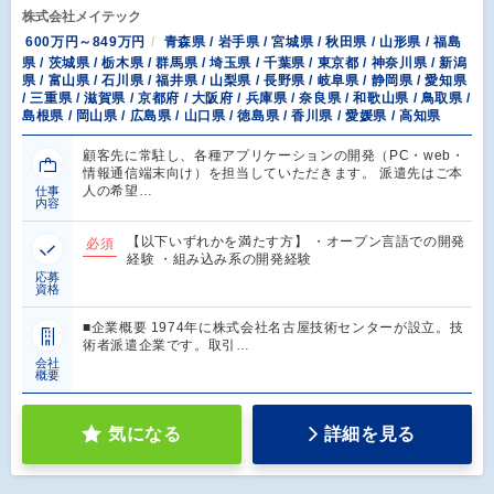
株式会社メイテック
600万円～849万円
青森県 / 岩手県 / 宮城県 / 秋田県 / 山形県 / 福島
県 / 茨城県 / 栃木県 / 群馬県 / 埼玉県 / 千葉県 / 東京都 / 神奈川県 / 新潟
県 / 富山県 / 石川県 / 福井県 / 山梨県 / 長野県 / 岐阜県 / 静岡県 / 愛知県
/ 三重県 / 滋賀県 / 京都府 / 大阪府 / 兵庫県 / 奈良県 / 和歌山県 / 鳥取県 /
島根県 / 岡山県 / 広島県 / 山口県 / 徳島県 / 香川県 / 愛媛県 / 高知県
顧客先に常駐し、各種アプリケーションの開発（PC・web・
情報通信端末向け）を担当していただきます。 派遣先はご本
人の希望…
仕事
内容
【以下いずれかを満たす方】 ・オープン言語での開発
必須
経験 ・組み込み系の開発経験
応募
資格
■企業概要 1974年に株式会社名古屋技術センターが設立。技
術者派遣企業です。取引…
会社
概要
気になる
詳細を見る