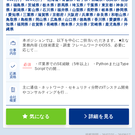
県 / 福島県 / 茨城県 / 栃木県 / 群馬県 / 埼玉県 / 千葉県 / 東京都 / 神奈川
県 / 新潟県 / 富山県 / 石川県 / 福井県 / 山梨県 / 長野県 / 岐阜県 / 静岡県
/ 愛知県 / 三重県 / 滋賀県 / 京都府 / 大阪府 / 兵庫県 / 奈良県 / 和歌山県 /
鳥取県 / 島根県 / 岡山県 / 広島県 / 山口県 / 徳島県 / 香川県 / 愛媛県 / 高
知県 / 福岡県 / 佐賀県 / 長崎県 / 熊本県 / 大分県 / 宮崎県 / 鹿児島県 / 沖
縄県
本ポジションでは、以下を中心にご担当いただきます。 ■主な
業務内容 (1)技術選定・調査 フレームワークやOSS、必要に
応じて…
仕事
内容
・IT業界でのSE経験（5年以上） ・PythonまたはType
必須
Scriptでの開…
応募
資格
主に通信・ネットワーク・セキュリティ分野のITシステム開発
やコンサルティングを行…
会社
概要
気になる
詳細を見る
掲載期間：26/07/31～26/08/17