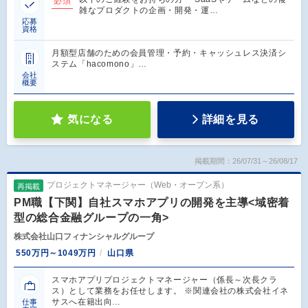
必須
雑なプロダクトの企画・開発・運…
応募
資格
月額型店舗のための会員管理・予約・キャッシュレス決済シ
ステム「hacomono」…
会社
概要
気になる
詳細を見る
掲載期間：26/07/31～26/08/17
プロジェクトマネージャー（Web・オープン系）
再掲載
PM職【下関】自社スマホアプリの開発を主導<域密着
型の総合金融グループの一角>
株式会社山口フィナンシャルグループ
550万円～1049万円
山口県
スマホアプリプロジェクトマネージャー（係長～次長クラ
ス）として業務をお任せします。 ※関連会社の株式会社イネ
サスへ在籍出向…
仕事