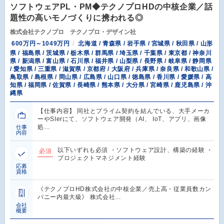
ソフトウェアPL・PM◆テクノプロHDの中核企業／話
題性の高いモノづくりに携われる◎
株式会社テクノプロ テクノプロ・デザイン社
600万円～1049万円
北海道 / 青森県 / 岩手県 / 宮城県 / 秋田県 / 山形
県 / 福島県 / 茨城県 / 栃木県 / 群馬県 / 埼玉県 / 千葉県 / 東京都 / 神奈川
県 / 新潟県 / 富山県 / 石川県 / 福井県 / 山梨県 / 長野県 / 岐阜県 / 静岡県
/ 愛知県 / 三重県 / 滋賀県 / 京都府 / 大阪府 / 兵庫県 / 奈良県 / 和歌山県 /
鳥取県 / 島根県 / 岡山県 / 広島県 / 山口県 / 徳島県 / 香川県 / 愛媛県 / 高
知県 / 福岡県 / 佐賀県 / 長崎県 / 熊本県 / 大分県 / 宮崎県 / 鹿児島県 / 沖
縄県
【仕事内容】 同社とプライム契約を結んでいる、大手メーカ
ーやSIerにて、ソフトウェア開発（AI、 IoT、アプリ、画像
処…
仕事
内容
以下いずれも必須 ・ソフトウェア設計、構築の経験 ・
必須
プロジェクトマネジメント経験
応募
資格
《テクノプロHD株式会社の中核企業／売上高・従業員数カン
パニー内最大級》 株式会社…
会社
概要