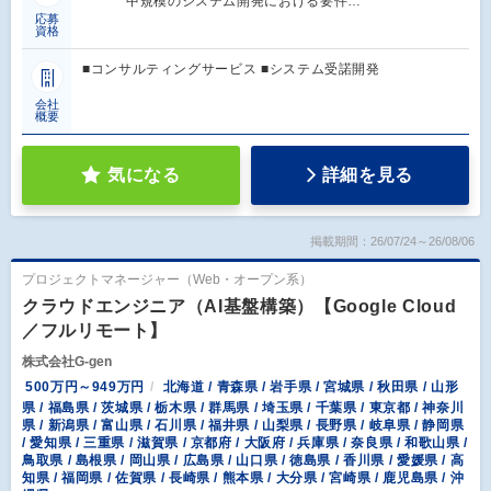
中規模のシステム開発における要件…
応募
資格
■コンサルティングサービス ■システム受諾開発
会社
概要
気になる
詳細を見る
掲載期間：26/07/24～26/08/06
プロジェクトマネージャー（Web・オープン系）
クラウドエンジニア（AI基盤構築）【Google Cloud
／フルリモート】
株式会社G-gen
500万円～949万円
北海道 / 青森県 / 岩手県 / 宮城県 / 秋田県 / 山形
県 / 福島県 / 茨城県 / 栃木県 / 群馬県 / 埼玉県 / 千葉県 / 東京都 / 神奈川
県 / 新潟県 / 富山県 / 石川県 / 福井県 / 山梨県 / 長野県 / 岐阜県 / 静岡県
/ 愛知県 / 三重県 / 滋賀県 / 京都府 / 大阪府 / 兵庫県 / 奈良県 / 和歌山県 /
鳥取県 / 島根県 / 岡山県 / 広島県 / 山口県 / 徳島県 / 香川県 / 愛媛県 / 高
知県 / 福岡県 / 佐賀県 / 長崎県 / 熊本県 / 大分県 / 宮崎県 / 鹿児島県 / 沖