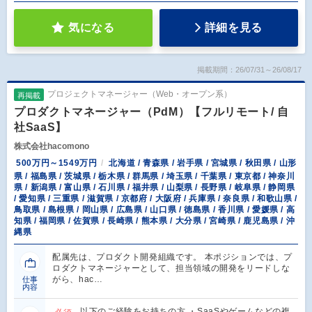
気になる
詳細を見る
掲載期間：26/07/31～26/08/17
プロジェクトマネージャー（Web・オープン系）
再掲載
プロダクトマネージャー（PdM）【フルリモート/ 自
社SaaS】
株式会社hacomono
500万円～1549万円
北海道 / 青森県 / 岩手県 / 宮城県 / 秋田県 / 山形
県 / 福島県 / 茨城県 / 栃木県 / 群馬県 / 埼玉県 / 千葉県 / 東京都 / 神奈川
県 / 新潟県 / 富山県 / 石川県 / 福井県 / 山梨県 / 長野県 / 岐阜県 / 静岡県
/ 愛知県 / 三重県 / 滋賀県 / 京都府 / 大阪府 / 兵庫県 / 奈良県 / 和歌山県 /
鳥取県 / 島根県 / 岡山県 / 広島県 / 山口県 / 徳島県 / 香川県 / 愛媛県 / 高
知県 / 福岡県 / 佐賀県 / 長崎県 / 熊本県 / 大分県 / 宮崎県 / 鹿児島県 / 沖
縄県
配属先は、プロダクト開発組織です。 本ポジションでは、プ
ロダクトマネージャーとして、担当領域の開発をリードしな
がら、hac…
仕事
内容
以下のご経験をお持ちの方 ・SaaSやゲームなどの複