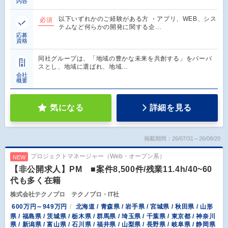
内容
以下いずれかのご経験がある方 ・アプリ、WEB、シス
必須
テムなど何らかの開発に関する企…
応募
資格
同社グループは、「地域の豊かな未来を共創する」をパーパ
スとし、地域に選ばれ、地域…
会社
概要
気になる
詳細を見る
掲載期間：26/07/31～26/08/20
プロジェクトマネージャー（Web・オープン系）
NEW
【非公開求人】PM ■案件8,500件/残業11.4h/40~60
代も多く在籍
株式会社テクノプロ テクノプロ・IT社
600万円～949万円
北海道 / 青森県 / 岩手県 / 宮城県 / 秋田県 / 山形
県 / 福島県 / 茨城県 / 栃木県 / 群馬県 / 埼玉県 / 千葉県 / 東京都 / 神奈川
県 / 新潟県 / 富山県 / 石川県 / 福井県 / 山梨県 / 長野県 / 岐阜県 / 静岡県