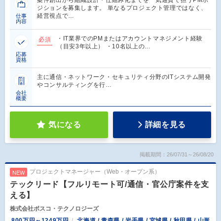
ジションを募集します。 単なるプロジェクト管理ではなく、
経営視点で…
仕事
内容
・IT業界でのPMまたはアカウントマネジメント経験
必須
（目安3年以上） ・10名以上の…
応募
資格
主に通信・ネットワーク・セキュリティ分野のITシステム開発
やコンサルティングを行…
会社
概要
気になる
詳細を見る
掲載期間：26/07/31～26/08/20
プロジェクトマネージャー（Web・オープン系）
NEW
テックリード【フルリモート可/通信・官公庁案件を支
える】
株式会社ボスコ・テクノロジーズ
800万円～1249万円
北海道 / 青森県 / 岩手県 / 宮城県 / 秋田県 / 山形