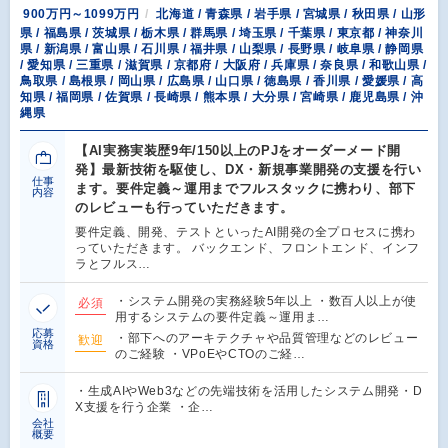
900万円～1099万円
北海道 / 青森県 / 岩手県 / 宮城県 / 秋田県 / 山形
県 / 福島県 / 茨城県 / 栃木県 / 群馬県 / 埼玉県 / 千葉県 / 東京都 / 神奈川
県 / 新潟県 / 富山県 / 石川県 / 福井県 / 山梨県 / 長野県 / 岐阜県 / 静岡県
/ 愛知県 / 三重県 / 滋賀県 / 京都府 / 大阪府 / 兵庫県 / 奈良県 / 和歌山県 /
鳥取県 / 島根県 / 岡山県 / 広島県 / 山口県 / 徳島県 / 香川県 / 愛媛県 / 高
知県 / 福岡県 / 佐賀県 / 長崎県 / 熊本県 / 大分県 / 宮崎県 / 鹿児島県 / 沖
縄県
【AI実務実装歴9年/150以上のPJをオーダーメード開
発】最新技術を駆使し、DX・新規事業開発の支援を行い
仕事
ます。要件定義～運用までフルスタックに携わり、部下
内容
のレビューも行っていただきます。
要件定義、開発、テストといったAI開発の全プロセスに携わ
っていただきます。 バックエンド、フロントエンド、インフ
ラとフルス…
・システム開発の実務経験5年以上 ・数百人以上が使
必須
用するシステムの要件定義～運用ま…
応募
・部下へのアーキテクチャや品質管理などのレビュー
歓迎
資格
のご経験 ・VPoEやCTOのご経…
・生成AIやWeb3などの先端技術を活用したシステム開発・D
X支援を行う企業 ・企…
会社
概要