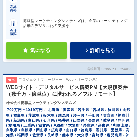
応募
資格
博報堂マーケティングシステムズは、企業のマーケティング
活動のデジタル化の支援を目…
会社
概要
気になる
詳細を見る
掲載期間：26/07/31～26/08/20
プロジェクトマネージャー（Web・オープン系）
NEW
WEBサイト・デジタルサービス構築PM【大規模案件
（数千万～億単位）に携われる／フルリモート】
株式会社博報堂マーケティングシステムズ
700万円～1049万円
北海道 / 青森県 / 岩手県 / 宮城県 / 秋田県 / 山形
県 / 福島県 / 茨城県 / 栃木県 / 群馬県 / 埼玉県 / 千葉県 / 東京都 / 神奈川
県 / 新潟県 / 富山県 / 石川県 / 福井県 / 山梨県 / 長野県 / 岐阜県 / 静岡県
/ 愛知県 / 三重県 / 滋賀県 / 京都府 / 大阪府 / 兵庫県 / 奈良県 / 和歌山県 /
鳥取県 / 島根県 / 岡山県 / 広島県 / 山口県 / 徳島県 / 香川県 / 愛媛県 / 高
知県 / 福岡県 / 佐賀県 / 長崎県 / 熊本県 / 大分県 / 宮崎県 / 鹿児島県 / 沖