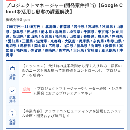
プロジェクトマネージャー(開発案件担当)【Google C
loudを活用し顧客の課題解決】
株式会社G-gen
700万円～1149万円
北海道 / 青森県 / 岩手県 / 宮城県 / 秋田県 / 山形
県 / 福島県 / 茨城県 / 栃木県 / 群馬県 / 埼玉県 / 千葉県 / 東京都 / 神奈川
県 / 新潟県 / 富山県 / 石川県 / 福井県 / 山梨県 / 長野県 / 岐阜県 / 静岡県
/ 愛知県 / 三重県 / 滋賀県 / 京都府 / 大阪府 / 兵庫県 / 奈良県 / 和歌山県 /
鳥取県 / 島根県 / 岡山県 / 広島県 / 山口県 / 徳島県 / 香川県 / 愛媛県 / 高
知県 / 福岡県 / 佐賀県 / 長崎県 / 熊本県 / 大分県 / 宮崎県 / 鹿児島県 / 沖
縄県
【ミッション】 受注前の提案段階から深く入り込み、顧客の
真のニーズを汲み取って期待値をコントロールし、プロジェ
クトを成功へ…
仕事
内容
・プロジェクトマネージャーやリーダー経験 ・システ
必須
ム開発におけるプロジェクトマネジ…
応募
資格
【事業内容】 クラウドコンピューティングを活用したシステ
ム企画・開発および運用をメ…
会社
概要