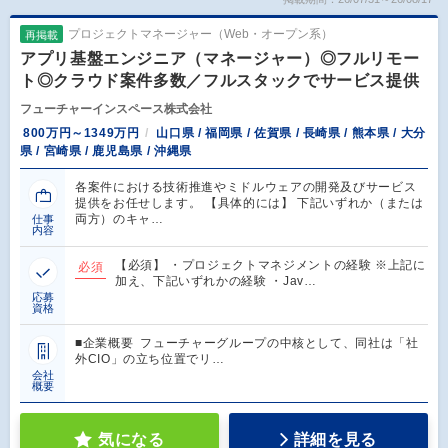
プロジェクトマネージャー（Web・オープン系）
再掲載
アプリ基盤エンジニア（マネージャー）◎フルリモー
ト◎クラウド案件多数／フルスタックでサービス提供
フューチャーインスペース株式会社
800万円～1349万円
山口県 / 福岡県 / 佐賀県 / 長崎県 / 熊本県 / 大分
県 / 宮崎県 / 鹿児島県 / 沖縄県
各案件における技術推進やミドルウェアの開発及びサービス
提供をお任せします。 【具体的には】 下記いずれか（または
両方）のキャ…
仕事
内容
【必須】 ・プロジェクトマネジメントの経験 ※上記に
必須
加え、下記いずれかの経験 ・Jav…
応募
資格
■企業概要 フューチャーグループの中核として、同社は「社
外CIO」の立ち位置でリ…
会社
概要
気になる
詳細を見る