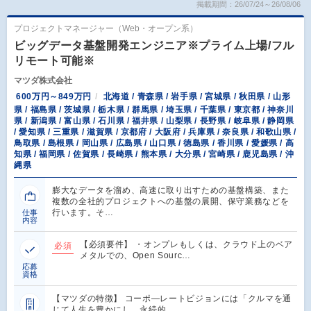
掲載期間：26/07/24～26/08/06
プロジェクトマネージャー（Web・オープン系）
ビッグデータ基盤開発エンジニア※プライム上場/フル
リモート可能※
マツダ株式会社
600万円～849万円
北海道 / 青森県 / 岩手県 / 宮城県 / 秋田県 / 山形
県 / 福島県 / 茨城県 / 栃木県 / 群馬県 / 埼玉県 / 千葉県 / 東京都 / 神奈川
県 / 新潟県 / 富山県 / 石川県 / 福井県 / 山梨県 / 長野県 / 岐阜県 / 静岡県
/ 愛知県 / 三重県 / 滋賀県 / 京都府 / 大阪府 / 兵庫県 / 奈良県 / 和歌山県 /
鳥取県 / 島根県 / 岡山県 / 広島県 / 山口県 / 徳島県 / 香川県 / 愛媛県 / 高
知県 / 福岡県 / 佐賀県 / 長崎県 / 熊本県 / 大分県 / 宮崎県 / 鹿児島県 / 沖
縄県
膨大なデータを溜め、高速に取り出すための基盤構築、また
複数の全社的プロジェクトへの基盤の展開、保守業務などを
行います。そ…
仕事
内容
【必須要件】 ・オンプレもしくは、クラウド上のベア
必須
メタルでの、Open Sourc…
応募
資格
【マツダの特徴】 コーポ―レートビジョンには「クルマを通
じて人生を豊かにし、永続的…