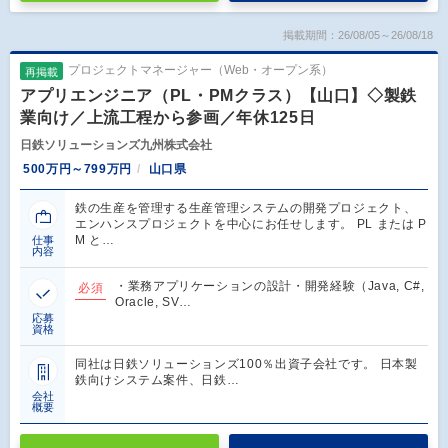
掲載期間：26/08/05～26/08/18
プロジェクトマネージャー（Web・オープン系）
再掲載
アプリエンジニア（PL・PMクラス）【山口】◇製鉄
業向け／上流工程から参画／年休125日
日鉄ソリューションズ九州株式会社
500万円～799万円
山口県
鉄の生産を管理する生産管理システムの開発プロジェクト、
エンハンスプロジェクトを中心にお任せします。 PL または P
M と…
仕事
内容
・業務アプリケーションの設計・開発経験（Java, C#,
必須
Oracle, SV…
応募
資格
同社は日鉄ソリューションズ100％出資子会社です。 日本製
鉄向けシステム案件、日鉄…
会社
概要