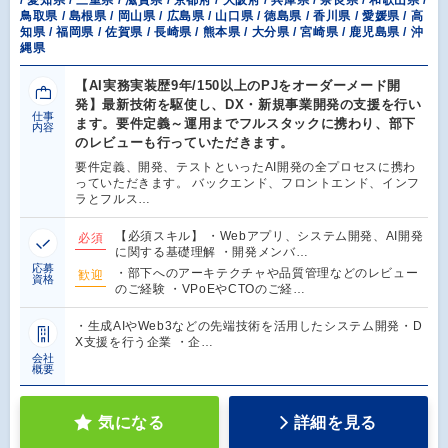
鳥取県 / 島根県 / 岡山県 / 広島県 / 山口県 / 徳島県 / 香川県 / 愛媛県 / 高
知県 / 福岡県 / 佐賀県 / 長崎県 / 熊本県 / 大分県 / 宮崎県 / 鹿児島県 / 沖
縄県
【AI実務実装歴9年/150以上のPJをオーダーメード開
発】最新技術を駆使し、DX・新規事業開発の支援を行い
仕事
ます。要件定義～運用までフルスタックに携わり、部下
内容
のレビューも行っていただきます。
要件定義、開発、テストといったAI開発の全プロセスに携わ
っていただきます。 バックエンド、フロントエンド、インフ
ラとフルス…
【必須スキル】 ・Webアプリ、システム開発、AI開発
必須
に関する基礎理解 ・開発メンバ…
応募
・部下へのアーキテクチャや品質管理などのレビュー
歓迎
資格
のご経験 ・VPoEやCTOのご経…
・生成AIやWeb3などの先端技術を活用したシステム開発・D
X支援を行う企業 ・企…
会社
概要
気になる
詳細を見る