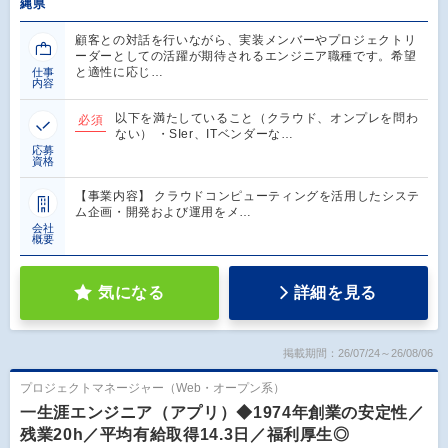
縄県
顧客との対話を行いながら、実装メンバーやプロジェクトリ
ーダーとしての活躍が期待されるエンジニア職種です。希望
と適性に応じ…
仕事
内容
以下を満たしていること（クラウド、オンプレを問わ
必須
ない） ・SIer、ITベンダーな…
応募
資格
【事業内容】 クラウドコンピューティングを活用したシステ
ム企画・開発および運用をメ…
会社
概要
気になる
詳細を見る
掲載期間：26/07/24～26/08/06
プロジェクトマネージャー（Web・オープン系）
一生涯エンジニア（アプリ）◆1974年創業の安定性／
残業20h／平均有給取得14.3日／福利厚生◎