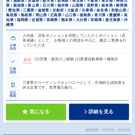
県 / 福島県 / 茨城県 / 栃木県 / 群馬県 / 埼玉県 / 千葉県 / 東京都 / 神奈川
県 / 新潟県 / 富山県 / 石川県 / 福井県 / 山梨県 / 長野県 / 岐阜県 / 静岡県
/ 愛知県 / 三重県 / 滋賀県 / 京都府 / 大阪府 / 兵庫県 / 奈良県 / 和歌山県 /
鳥取県 / 島根県 / 岡山県 / 広島県 / 山口県 / 徳島県 / 香川県 / 愛媛県 / 高
知県 / 福岡県 / 佐賀県 / 長崎県 / 熊本県 / 大分県 / 宮崎県 / 鹿児島県 / 沖
縄県
入社後、店長ポジションを目指していただくポジション（店
長候補）として、 お客様との商談を中心に、幅広く業務を行
っていただき…
仕事
内容
(1)営業・販売のご経験 (2)普通自動車第一種免許
必須
応募
資格
◎業界のリーディングカンパニーとして、圧倒的な認知度を
誇る企業です。世界最大級の…
会社
概要
気になる
詳細を見る
掲載期間：26/07/31～26/08/20