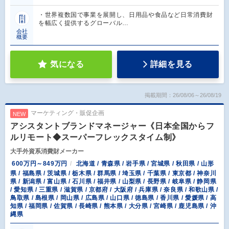
・世界複数国で事業を展開し、日用品や食品など日常消費財
を幅広く提供するグローバル…
会社
概要
気になる
詳細を見る
掲載期間：26/08/06～26/08/19
マーケティング・販促企画
NEW
アシスタントブランドマネージャー《日本全国からフ
ルリモート◆スーパーフレックスタイム制》
大手外資系消費財メーカー
600万円～849万円
北海道 / 青森県 / 岩手県 / 宮城県 / 秋田県 / 山形
県 / 福島県 / 茨城県 / 栃木県 / 群馬県 / 埼玉県 / 千葉県 / 東京都 / 神奈川
県 / 新潟県 / 富山県 / 石川県 / 福井県 / 山梨県 / 長野県 / 岐阜県 / 静岡県
/ 愛知県 / 三重県 / 滋賀県 / 京都府 / 大阪府 / 兵庫県 / 奈良県 / 和歌山県 /
鳥取県 / 島根県 / 岡山県 / 広島県 / 山口県 / 徳島県 / 香川県 / 愛媛県 / 高
知県 / 福岡県 / 佐賀県 / 長崎県 / 熊本県 / 大分県 / 宮崎県 / 鹿児島県 / 沖
縄県