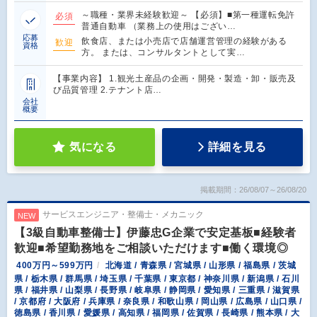
～職種・業界未経験歓迎～ 【必須】■第一種運転免許
必須
普通自動車 （業務上の使用はござい…
応募
飲食店、または小売店で店舗運営管理の経験がある
歓迎
資格
方。 または、コンサルタントとして実…
【事業内容】 1.観光土産品の企画・開発・製造・卸・販売及
び品質管理 2.テナント店…
会社
概要
気になる
詳細を見る
掲載期間：26/08/07～26/08/20
サービスエンジニア・整備士・メカニック
NEW
【3級自動車整備士】伊藤忠G企業で安定基板■経験者
歓迎■希望勤務地をご相談いただけます■働く環境◎
400万円～599万円
北海道 / 青森県 / 宮城県 / 山形県 / 福島県 / 茨城
県 / 栃木県 / 群馬県 / 埼玉県 / 千葉県 / 東京都 / 神奈川県 / 新潟県 / 石川
県 / 福井県 / 山梨県 / 長野県 / 岐阜県 / 静岡県 / 愛知県 / 三重県 / 滋賀県
/ 京都府 / 大阪府 / 兵庫県 / 奈良県 / 和歌山県 / 岡山県 / 広島県 / 山口県 /
徳島県 / 香川県 / 愛媛県 / 高知県 / 福岡県 / 佐賀県 / 長崎県 / 熊本県 / 大