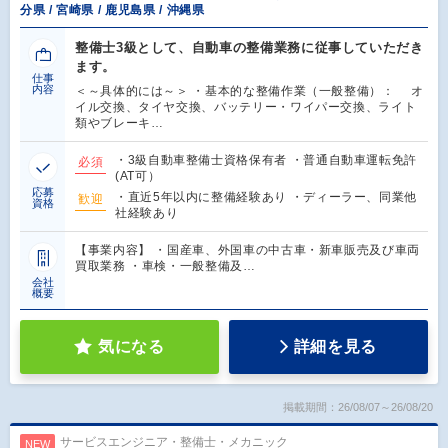
分県 / 宮崎県 / 鹿児島県 / 沖縄県
整備士3級として、自動車の整備業務に従事していただき
ます。
仕事
内容
＜～具体的には～＞ ・基本的な整備作業（一般整備）： オ
イル交換、タイヤ交換、バッテリー・ワイパー交換、ライト
類やブレーキ…
・3級自動車整備士資格保有者 ・普通自動車運転免許
必須
(AT可）
応募
・直近5年以内に整備経験あり ・ディーラー、同業他
歓迎
資格
社経験あり
【事業内容】 ・国産車、外国車の中古車・新車販売及び車両
買取業務 ・車検・一般整備及…
会社
概要
気になる
詳細を見る
掲載期間：26/08/07～26/08/20
サービスエンジニア・整備士・メカニック
NEW