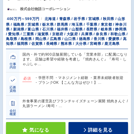
株式会社物語コーポレーション
400万円～599万円
北海道 / 青森県 / 岩手県 / 宮城県 / 秋田県 / 山形
県 / 福島県 / 茨城県 / 栃木県 / 群馬県 / 埼玉県 / 千葉県 / 東京都 / 神奈川
県 / 新潟県 / 富山県 / 石川県 / 福井県 / 山梨県 / 長野県 / 岐阜県 / 静岡県
/ 愛知県 / 三重県 / 滋賀県 / 京都府 / 大阪府 / 兵庫県 / 奈良県 / 和歌山県 /
鳥取県 / 島根県 / 岡山県 / 広島県 / 山口県 / 徳島県 / 香川県 / 愛媛県 / 高
知県 / 福岡県 / 佐賀県 / 長崎県 / 熊本県 / 大分県 / 宮崎県 / 鹿児島県
国内・外で約900店舗展開している「営業本部」に配属になり
ます。 店舗は希望や経験を考慮し 『焼肉きんぐ』『寿司・し
ゃぶしゃ…
仕事
内容
・学歴不問 ・マネジメント経験 ・業界未経験者歓迎
必須
・ブランクOK 【こんな方はぜひ！】…
応募
資格
外食事業の運営及びフランチャイズチェーン展開 焼肉きんぐ /
丸源ラーメン /寿司・…
会社
概要
気になる
詳細を見る