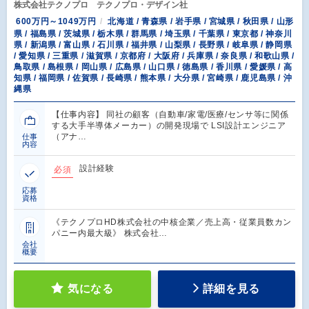
株式会社テクノプロ テクノプロ・デザイン社
600万円～1049万円
北海道 / 青森県 / 岩手県 / 宮城県 / 秋田県 / 山形
県 / 福島県 / 茨城県 / 栃木県 / 群馬県 / 埼玉県 / 千葉県 / 東京都 / 神奈川
県 / 新潟県 / 富山県 / 石川県 / 福井県 / 山梨県 / 長野県 / 岐阜県 / 静岡県
/ 愛知県 / 三重県 / 滋賀県 / 京都府 / 大阪府 / 兵庫県 / 奈良県 / 和歌山県 /
鳥取県 / 島根県 / 岡山県 / 広島県 / 山口県 / 徳島県 / 香川県 / 愛媛県 / 高
知県 / 福岡県 / 佐賀県 / 長崎県 / 熊本県 / 大分県 / 宮崎県 / 鹿児島県 / 沖
縄県
【仕事内容】 同社の顧客（自動車/家電/医療/センサ等に関係
する大手半導体メーカー）の開発現場で LSI設計エンジニア
（アナ…
仕事
内容
設計経験
必須
応募
資格
《テクノプロHD株式会社の中核企業／売上高・従業員数カン
パニー内最大級》 株式会社…
会社
概要
気になる
詳細を見る