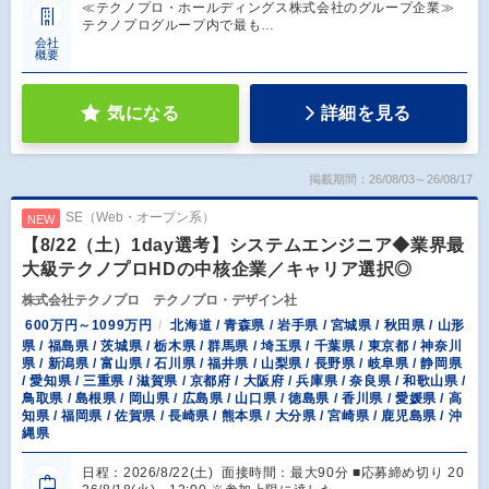
≪テクノプロ・ホールディングス株式会社のグループ企業≫
テクノプログループ内で最も…
会社
概要
気になる
詳細を見る
掲載期間：26/08/03～26/08/17
SE（Web・オープン系）
NEW
【8/22（土）1day選考】システムエンジニア◆業界最
大級テクノプロHDの中核企業／キャリア選択◎
株式会社テクノプロ テクノプロ・デザイン社
600万円～1099万円
北海道 / 青森県 / 岩手県 / 宮城県 / 秋田県 / 山形
県 / 福島県 / 茨城県 / 栃木県 / 群馬県 / 埼玉県 / 千葉県 / 東京都 / 神奈川
県 / 新潟県 / 富山県 / 石川県 / 福井県 / 山梨県 / 長野県 / 岐阜県 / 静岡県
/ 愛知県 / 三重県 / 滋賀県 / 京都府 / 大阪府 / 兵庫県 / 奈良県 / 和歌山県 /
鳥取県 / 島根県 / 岡山県 / 広島県 / 山口県 / 徳島県 / 香川県 / 愛媛県 / 高
知県 / 福岡県 / 佐賀県 / 長崎県 / 熊本県 / 大分県 / 宮崎県 / 鹿児島県 / 沖
縄県
日程：2026/8/22(土) 面接時間：最大90分 ■応募締め切り 20