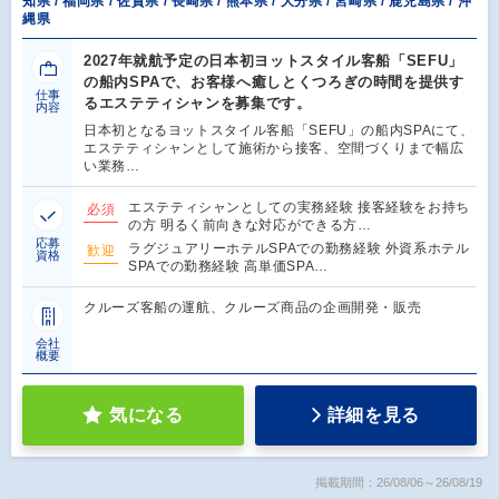
知県 / 福岡県 / 佐賀県 / 長崎県 / 熊本県 / 大分県 / 宮崎県 / 鹿児島県 / 沖
縄県
2027年就航予定の日本初ヨットスタイル客船「SEFU」
の船内SPAで、お客様へ癒しとくつろぎの時間を提供す
仕事
るエステティシャンを募集です。
内容
日本初となるヨットスタイル客船「SEFU」の船内SPAにて、
エステティシャンとして施術から接客、空間づくりまで幅広
い業務…
エステティシャンとしての実務経験 接客経験をお持ち
必須
の方 明るく前向きな対応ができる方…
応募
ラグジュアリーホテルSPAでの勤務経験 外資系ホテル
歓迎
資格
SPAでの勤務経験 高単価SPA…
クルーズ客船の運航、クルーズ商品の企画開発・販売
会社
概要
気になる
詳細を見る
掲載期間：26/08/06～26/08/19