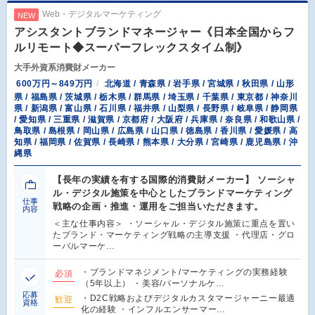
Web・デジタルマーケティング
NEW
アシスタントブランドマネージャー《日本全国からフ
ルリモート◆スーパーフレックスタイム制》
大手外資系消費財メーカー
600万円～849万円
北海道 / 青森県 / 岩手県 / 宮城県 / 秋田県 / 山形
県 / 福島県 / 茨城県 / 栃木県 / 群馬県 / 埼玉県 / 千葉県 / 東京都 / 神奈川
県 / 新潟県 / 富山県 / 石川県 / 福井県 / 山梨県 / 長野県 / 岐阜県 / 静岡県
/ 愛知県 / 三重県 / 滋賀県 / 京都府 / 大阪府 / 兵庫県 / 奈良県 / 和歌山県 /
鳥取県 / 島根県 / 岡山県 / 広島県 / 山口県 / 徳島県 / 香川県 / 愛媛県 / 高
知県 / 福岡県 / 佐賀県 / 長崎県 / 熊本県 / 大分県 / 宮崎県 / 鹿児島県 / 沖
縄県
【長年の実績を有する国際的消費財メーカー】 ソーシャ
ル・デジタル施策を中心としたブランドマーケティング
仕事
戦略の企画・推進・運用をご担当いただきます。
内容
＜主な仕事内容＞ ・ソーシャル・デジタル施策に重点を置い
たブランド・マーケティング戦略の主導支援 ・代理店・グロ
ーバルマーケ…
・ブランドマネジメント/マーケティングの実務経験
必須
（5年以上） ・美容/パーソナルケ…
応募
・D2C戦略およびデジタルカスタマージャーニー最適
歓迎
資格
化の経験 ・インフルエンサーマー…