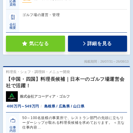
応募
資格
ゴルフ場の運営・管理
会社
概要
気になる
詳細を見る
掲載期間：26/07/31～26/08/13
料理長・シェフ・調理師・メニュー開発
【中国・四国】料理長候補｜日本一のゴルフ場運営会
社で活躍！
株式会社アコーディア・ゴルフ
400万円～549万円
島根県 / 広島県 / 山口県
50～100名規模の事業所で、レストラン部門の先頭に立ちリ
ーダーシップが取れる料理長候補を求めております。 ＜主な
仕事内容…
仕事
内容