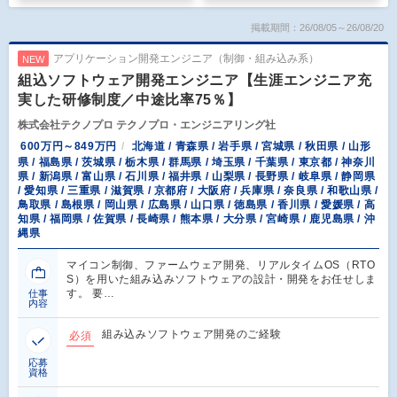
掲載期間：26/08/05～26/08/20
アプリケーション開発エンジニア（制御・組み込み系）
NEW
組込ソフトウェア開発エンジニア【生涯エンジニア充
実した研修制度／中途比率75％】
株式会社テクノプロ テクノプロ・エンジニアリング社
600万円～849万円
北海道 / 青森県 / 岩手県 / 宮城県 / 秋田県 / 山形
県 / 福島県 / 茨城県 / 栃木県 / 群馬県 / 埼玉県 / 千葉県 / 東京都 / 神奈川
県 / 新潟県 / 富山県 / 石川県 / 福井県 / 山梨県 / 長野県 / 岐阜県 / 静岡県
/ 愛知県 / 三重県 / 滋賀県 / 京都府 / 大阪府 / 兵庫県 / 奈良県 / 和歌山県 /
鳥取県 / 島根県 / 岡山県 / 広島県 / 山口県 / 徳島県 / 香川県 / 愛媛県 / 高
知県 / 福岡県 / 佐賀県 / 長崎県 / 熊本県 / 大分県 / 宮崎県 / 鹿児島県 / 沖
縄県
マイコン制御、ファームウェア開発、リアルタイムOS（RTO
S）を用いた組み込みソフトウェアの設計・開発をお任せしま
す。 要…
仕事
内容
組み込みソフトウェア開発のご経験
必須
応募
資格