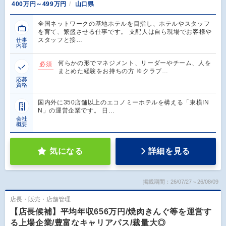
400万円～499万円
山口県
全国ネットワークの基地ホテルを目指し、ホテルやスタッフ
を育て、繁盛させる仕事です。 支配人は自ら現場でお客様や
スタッフと接…
仕事
内容
何らかの形でマネジメント、リーダーやチーム、人を
必須
まとめた経験をお持ちの方 ※クラブ…
応募
資格
国内外に350店舗以上のエコノミーホテルを構える「東横IN
N」の運営企業です。 日…
会社
概要
気になる
詳細を見る
掲載期間：26/07/27～26/08/09
店長・販売・店舗管理
【店長候補】平均年収656万円/焼肉きんぐ等を運営す
る上場企業/豊富なキャリアパス/裁量大◎