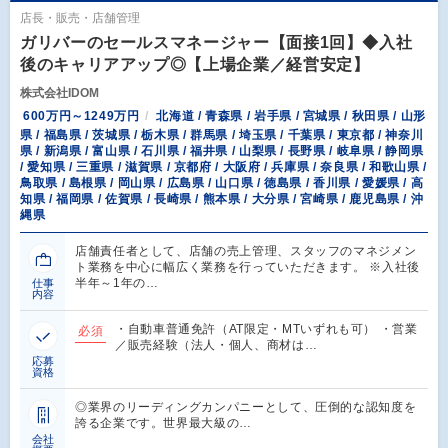
店長・販売・店舗管理
ガリバーのセールスマネージャー【面接1回】◆入社
後のキャリアアップ◎【上場企業／経営安定】
株式会社IDOM
600万円～1249万円
北海道 / 青森県 / 岩手県 / 宮城県 / 秋田県 / 山形
県 / 福島県 / 茨城県 / 栃木県 / 群馬県 / 埼玉県 / 千葉県 / 東京都 / 神奈川
県 / 新潟県 / 富山県 / 石川県 / 福井県 / 山梨県 / 長野県 / 岐阜県 / 静岡県
/ 愛知県 / 三重県 / 滋賀県 / 京都府 / 大阪府 / 兵庫県 / 奈良県 / 和歌山県 /
鳥取県 / 島根県 / 岡山県 / 広島県 / 山口県 / 徳島県 / 香川県 / 愛媛県 / 高
知県 / 福岡県 / 佐賀県 / 長崎県 / 熊本県 / 大分県 / 宮崎県 / 鹿児島県 / 沖
縄県
店舗責任者として、店舗の売上管理、スタッフのマネジメン
ト業務を中心に幅広く業務を行っていただきます。 ※入社後
半年～1年の…
仕事
内容
・自動車普通免許（AT限定・MTいずれも可） ・営業
必須
／販売経験（法人・個人、商材は…
応募
資格
◎業界のリーディングカンパニーとして、圧倒的な認知度を
誇る企業です。世界最大級の…
会社