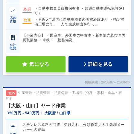
・自動車検査員資格保有者 ・普通自動車運転免許(AT
必須
可）
応募
・直近5年以内に自動車検査の実務経験あり ・指定整
歓迎
資格
備工場にて、一人で完成検査を行っ…
【事業内容】 ・国産車、外国車の中古車・新車販売及び車両
買取業務 ・車検・一般整備及…
会社
概要
気になる
詳細を見る
掲載期間：26/08/07～26/08/20
生産管理・品質管理・品質保証・工場長（化学・素材・食品・衣
NEW
料）
【大阪・山口】ヤード作業
350万円～549万円
大阪府 / 山口県
ステンレス原料の回収、受け入れ、分類作業／大手鉄鋼メー
カーへの納品