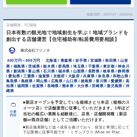
掲載期間：26/07/27～26/08/09
店舗開発・FC開発
日本有数の観光地で地域創生を学ぶ！地域ブランドを
創出する店舗運営【住宅補助有/転居費用要相談】
株式会社フジノネ
400万円～699万円
北海道 / 青森県 / 岩手県 / 宮城県 / 秋田県 / 山形
県 / 福島県 / 茨城県 / 栃木県 / 群馬県 / 埼玉県 / 千葉県 / 東京都 / 神奈川
県 / 新潟県 / 富山県 / 石川県 / 福井県 / 山梨県 / 長野県 / 岐阜県 / 静岡県
/ 愛知県 / 三重県 / 滋賀県 / 京都府 / 大阪府 / 兵庫県 / 奈良県 / 和歌山県 /
鳥取県 / 島根県 / 岡山県 / 広島県 / 山口県 / 徳島県 / 香川県 / 愛媛県 / 高
知県 / 福岡県 / 佐賀県 / 長崎県 / 熊本県 / 大分県 / 宮崎県 / 鹿児島県 / 沖
縄県
■新店オープンを予定している箱根さとり本店（箱根のス
イーツ店）で店舗運営に従事していただきます。1年ほど
仕事
当社の幅広い業務を経験後に、店長・店舗開発職（新店
内容
舗or既存店舗）としてご活躍いただけます。
■新店舗展開など益々成長を遂げており、状況と希望に応じて
下記業務に従事可能です ・ミザンプラス (Mise en Plac…