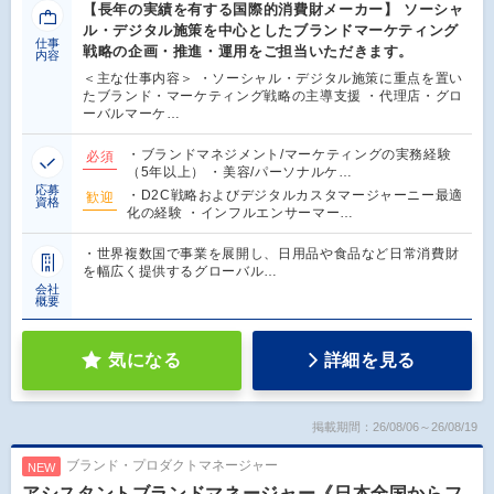
【長年の実績を有する国際的消費財メーカー】 ソーシャ
ル・デジタル施策を中心としたブランドマーケティング
仕事
戦略の企画・推進・運用をご担当いただきます。
内容
＜主な仕事内容＞ ・ソーシャル・デジタル施策に重点を置い
たブランド・マーケティング戦略の主導支援 ・代理店・グロ
ーバルマーケ…
・ブランドマネジメント/マーケティングの実務経験
必須
（5年以上） ・美容/パーソナルケ…
応募
・D2C戦略およびデジタルカスタマージャーニー最適
歓迎
資格
化の経験 ・インフルエンサーマー…
・世界複数国で事業を展開し、日用品や食品など日常消費財
を幅広く提供するグローバル…
会社
概要
気になる
詳細を見る
掲載期間：26/08/06～26/08/19
ブランド・プロダクトマネージャー
NEW
アシスタントブランドマネージャー《日本全国からフ