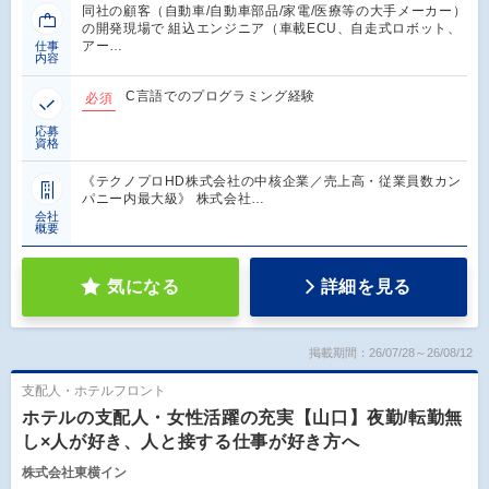
同社の顧客（自動車/自動車部品/家電/医療等の大手メーカー）
の開発現場で 組込エンジニア（車載ECU、自走式ロボット、
アー…
仕事
内容
C言語でのプログラミング経験
必須
応募
資格
《テクノプロHD株式会社の中核企業／売上高・従業員数カン
パニー内最大級》 株式会社…
会社
概要
気になる
詳細を見る
掲載期間：26/07/28～26/08/12
支配人・ホテルフロント
ホテルの支配人・女性活躍の充実【山口】夜勤/転勤無
し×人が好き、人と接する仕事が好き方へ
株式会社東横イン