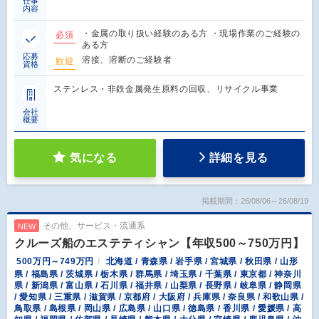
仕事
内容
・金属の取り扱い経験のある方 ・現場作業のご経験の
必須
ある方
応募
溶接、溶断のご経験者
歓迎
資格
ステンレス・非鉄金属発生原料の回収、リサイクル事業
会社
概要
気になる
詳細を見る
掲載期間：26/08/06～26/08/19
その他、サービス・流通系
NEW
クルーズ船のエステティシャン【年収500～750万円】
500万円～749万円
北海道 / 青森県 / 岩手県 / 宮城県 / 秋田県 / 山形
県 / 福島県 / 茨城県 / 栃木県 / 群馬県 / 埼玉県 / 千葉県 / 東京都 / 神奈川
県 / 新潟県 / 富山県 / 石川県 / 福井県 / 山梨県 / 長野県 / 岐阜県 / 静岡県
/ 愛知県 / 三重県 / 滋賀県 / 京都府 / 大阪府 / 兵庫県 / 奈良県 / 和歌山県 /
鳥取県 / 島根県 / 岡山県 / 広島県 / 山口県 / 徳島県 / 香川県 / 愛媛県 / 高