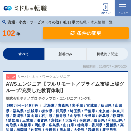
流通・小売・サービス（その他）/山口県
の転職・求人情報一覧
102
条件の変更
件
すべて
新着のみ
掲載終了間近
掲載期間：26/08/07～26/08/20
サーバ・ネットワークエンジニア
NEW
AWSエンジニア【フルリモート／プライム市場上場グ
ループ/充実した教育体制】
株式会社テクノプロ テクノプロ・エンジニアリング社
600万円～949万円
北海道 / 青森県 / 岩手県 / 宮城県 / 秋田県 / 山形
県 / 福島県 / 茨城県 / 栃木県 / 群馬県 / 埼玉県 / 千葉県 / 東京都 / 神奈川
県 / 新潟県 / 富山県 / 石川県 / 福井県 / 山梨県 / 長野県 / 岐阜県 / 静岡県
/ 愛知県 / 三重県 / 滋賀県 / 京都府 / 大阪府 / 兵庫県 / 奈良県 / 和歌山県 /
鳥取県 / 島根県 / 岡山県 / 広島県 / 山口県 / 徳島県 / 香川県 / 愛媛県 / 高
知県 / 福岡県 / 佐賀県 / 長崎県 / 熊本県 / 大分県 / 宮崎県 / 鹿児島県