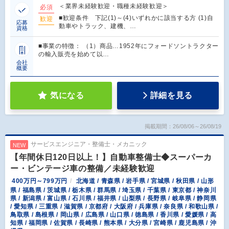
＜業界未経験歓迎・職種未経験歓迎＞
必須
■歓迎条件 下記(1)～(4)いずれかに該当する方 (1)自
歓迎
応募
動車やトラック、建機、…
資格
■事業の特徴： （1）商品…1952年にフォードソントラクター
の輸入販売を始めて以…
会社
概要
気になる
詳細を見る
掲載期間：26/08/06～26/08/19
サービスエンジニア・整備士・メカニック
NEW
【年間休日120日以上！】自動車整備士◆スーパーカ
ー・ビンテージ車の整備／未経験歓迎
400万円～799万円
北海道 / 青森県 / 岩手県 / 宮城県 / 秋田県 / 山形
県 / 福島県 / 茨城県 / 栃木県 / 群馬県 / 埼玉県 / 千葉県 / 東京都 / 神奈川
県 / 新潟県 / 富山県 / 石川県 / 福井県 / 山梨県 / 長野県 / 岐阜県 / 静岡県
/ 愛知県 / 三重県 / 滋賀県 / 京都府 / 大阪府 / 兵庫県 / 奈良県 / 和歌山県 /
鳥取県 / 島根県 / 岡山県 / 広島県 / 山口県 / 徳島県 / 香川県 / 愛媛県 / 高
知県 / 福岡県 / 佐賀県 / 長崎県 / 熊本県 / 大分県 / 宮崎県 / 鹿児島県 / 沖