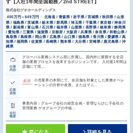
す【入社1年間全国勤務／2nd STREET】
株式会社ゲオホールディングス
400万円～649万円
北海道 / 青森県 / 岩手県 / 宮城県 / 秋田県 / 山形
県 / 福島県 / 茨城県 / 栃木県 / 群馬県 / 埼玉県 / 千葉県 / 東京都 / 神奈川
県 / 新潟県 / 富山県 / 石川県 / 福井県 / 山梨県 / 長野県 / 岐阜県 / 静岡県
/ 愛知県 / 三重県 / 滋賀県 / 京都府 / 大阪府 / 兵庫県 / 奈良県 / 和歌山県 /
鳥取県 / 島根県 / 岡山県 / 広島県 / 山口県 / 徳島県 / 香川県 / 愛媛県 / 高
知県 / 福岡県 / 佐賀県 / 長崎県 / 熊本県 / 大分県 / 宮崎県 / 鹿児島県 / 沖
縄県
グローバル業務システム部に所属し、国内外に展開する全店
舗の業務プロセスを改革するポジションです。 入社後1年間は
店舗にて現…
仕事
内容
小売業界の本部にて、全店舗を対象とした業務オペレ
必須
ーションの分析や改善、またはマニ…
応募
資格
事業内容：グループ会社の経営企画・管理ならびに子会社の
管理業務 ゲオグループの中核…
会社
概要
気になる
詳細を見る