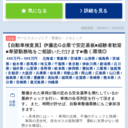
気になる
詳細を見る
掲載期間：26/08/07～26/08/20
サービスエンジニア・整備士・メカニック
NEW
【自動車検査員】伊藤忠G企業で安定基板■経験者歓迎
■希望勤務地をご相談いただけます■働く環境◎
400万円～599万円
北海道 / 青森県 / 宮城県 / 山形県 / 福島県 / 茨城
県 / 栃木県 / 群馬県 / 埼玉県 / 千葉県 / 東京都 / 神奈川県 / 新潟県 / 石川
県 / 福井県 / 山梨県 / 長野県 / 岐阜県 / 静岡県 / 愛知県 / 三重県 / 滋賀県
/ 京都府 / 大阪府 / 兵庫県 / 奈良県 / 和歌山県 / 岡山県 / 広島県 / 山口県 /
徳島県 / 香川県 / 愛媛県 / 高知県 / 福岡県 / 佐賀県 / 長崎県 / 熊本県 / 大
分県 / 宮崎県 / 鹿児島県 / 沖縄県
整備された車両が国の定める安全基準を満たしているか
最終チェックを行い、車検の合否判定を行って頂きま
仕事
す。 また、時間が許せば、自動車整備業務にもご参加頂
内容
きます。
＜～具体的には～＞ ・車両の点検、不備のチェックと指摘：
車両の安全性、排出ガスの規制遵守、運転に支障がない状
態かを確認し…