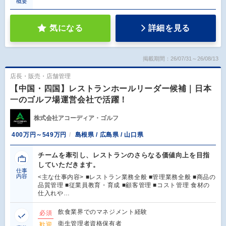
概要
気になる
詳細を見る
掲載期間：26/07/31～26/08/13
店長・販売・店舗管理
【中国・四国】レストランホールリーダー候補｜日本
一のゴルフ場運営会社で活躍！
株式会社アコーディア・ゴルフ
400万円～549万円
島根県 / 広島県 / 山口県
チームを牽引し、レストランのさらなる価値向上を目指
していただきます。
仕事
内容
<主な仕事内容> ■レストラン業務全般 ■管理業務全般 ■商品の
品質管理 ■従業員教育・育成 ■顧客管理 ■コスト管理 食材の
仕入れや…
飲食業界でのマネジメント経験
必須
衛生管理者資格保有者
歓迎