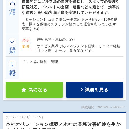
将来的にはゴルフ場の運営を総括し、スタッフの管理や
顧客対応、イベントの企画・運営などを通じて、効率的
仕事
な運営と高い顧客満足度を実現していただきます。
内容
【ミッション】 ゴルフ場は一事業所あたり約50～100名規
模、様々な職種のスタッフが協力して運営を行っています。
変革を求め…
・運転免許（通勤のため）
必須
・サービス業界でのマネジメント経験、リーダー経験
歓迎
応募
・ゴルフ場、ホテル、飲食業などで…
資格
ゴルフ場の運営・管理
会社
概要
気になる
詳細を見る
掲載期間：26/07/30～26/08/17
スーパーバイザー（SV）
本社オペレーション構築／本社の業務改善経験を生か