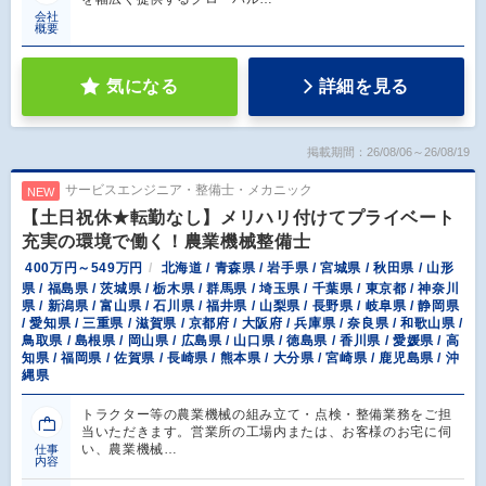
会社
概要
気になる
詳細を見る
掲載期間：26/08/06～26/08/19
サービスエンジニア・整備士・メカニック
NEW
【土日祝休★転勤なし】メリハリ付けてプライベート
充実の環境で働く！農業機械整備士
400万円～549万円
北海道 / 青森県 / 岩手県 / 宮城県 / 秋田県 / 山形
県 / 福島県 / 茨城県 / 栃木県 / 群馬県 / 埼玉県 / 千葉県 / 東京都 / 神奈川
県 / 新潟県 / 富山県 / 石川県 / 福井県 / 山梨県 / 長野県 / 岐阜県 / 静岡県
/ 愛知県 / 三重県 / 滋賀県 / 京都府 / 大阪府 / 兵庫県 / 奈良県 / 和歌山県 /
鳥取県 / 島根県 / 岡山県 / 広島県 / 山口県 / 徳島県 / 香川県 / 愛媛県 / 高
知県 / 福岡県 / 佐賀県 / 長崎県 / 熊本県 / 大分県 / 宮崎県 / 鹿児島県 / 沖
縄県
トラクター等の農業機械の組み立て・点検・整備業務をご担
当いただきます。営業所の工場内または、お客様のお宅に伺
い、農業機械…
仕事
内容