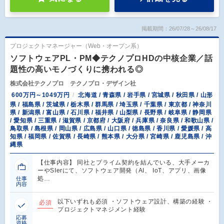
掲載期間：26/07/28～26/08/17
プロジェクトマネージャー（Web・オープン系）
ソフトウェアPL・PM◆テクノプロHDの中核企業／話
題性の高いモノづくりに携われる◎
株式会社テクノプロ テクノプロ・デザイン社
600万円～1049万円
北海道 / 青森県 / 岩手県 / 宮城県 / 秋田県 / 山形
県 / 福島県 / 茨城県 / 栃木県 / 群馬県 / 埼玉県 / 千葉県 / 東京都 / 神奈川
県 / 新潟県 / 富山県 / 石川県 / 福井県 / 山梨県 / 長野県 / 岐阜県 / 静岡県
/ 愛知県 / 三重県 / 滋賀県 / 京都府 / 大阪府 / 兵庫県 / 奈良県 / 和歌山県 /
鳥取県 / 島根県 / 岡山県 / 広島県 / 山口県 / 徳島県 / 香川県 / 愛媛県 / 高
知県 / 福岡県 / 佐賀県 / 長崎県 / 熊本県 / 大分県 / 宮崎県 / 鹿児島県 / 沖
縄県
【仕事内容】 同社とプライム契約を結んでいる、大手メーカ
ーやSIerにて、ソフトウェア開発（AI、 IoT、アプリ、画像
処…
仕事
内容
以下いずれも必須 ・ソフトウェア設計、構築の経験 ・
必須
プロジェクトマネジメント経験
応募
資格