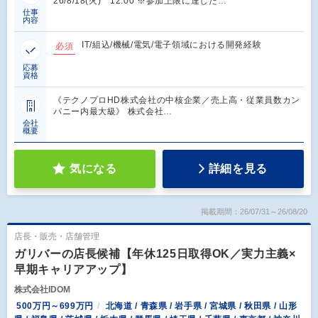
26/8/18(火) 12:00 ※参加上限に達した…
仕事
内容
IT/組込/機械/電気/電子領域における開発経験
必須
応募
資格
《テクノプロHD株式会社の中核企業／売上高・従業員数カン
パニー内最大級》 株式会社…
会社
概要
気になる
詳細を見る
掲載期間：26/07/31～26/08/20
店長・販売・店舗管理
ガリバーの店長候補【年休125日取得OK／実力主義×
早期キャリアアップ】
株式会社IDOM
500万円～699万円
北海道 / 青森県 / 岩手県 / 宮城県 / 秋田県 / 山形