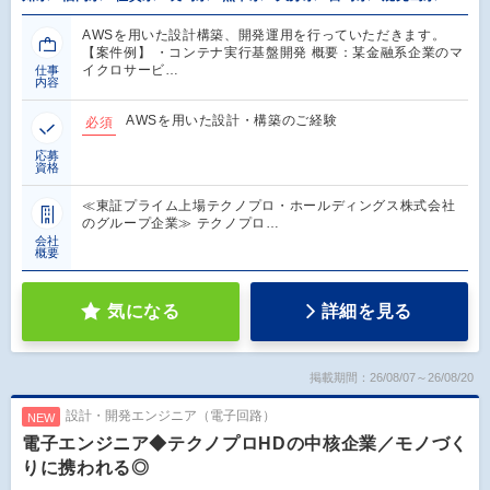
AWSを用いた設計構築、開発運用を行っていただきます。
【案件例】 ・コンテナ実行基盤開発 概要：某金融系企業のマ
イクロサービ…
仕事
内容
AWSを用いた設計・構築のご経験
必須
応募
資格
≪東証プライム上場テクノプロ・ホールディングス株式会社
のグループ企業≫ テクノプロ…
会社
概要
気になる
詳細を見る
掲載期間：26/08/07～26/08/20
設計・開発エンジニア（電子回路）
NEW
電子エンジニア◆テクノプロHDの中核企業／モノづく
りに携われる◎