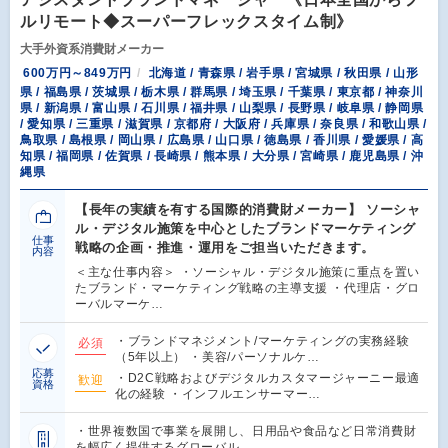
ルリモート◆スーパーフレックスタイム制》
大手外資系消費財メーカー
600万円～849万円
北海道 / 青森県 / 岩手県 / 宮城県 / 秋田県 / 山形
県 / 福島県 / 茨城県 / 栃木県 / 群馬県 / 埼玉県 / 千葉県 / 東京都 / 神奈川
県 / 新潟県 / 富山県 / 石川県 / 福井県 / 山梨県 / 長野県 / 岐阜県 / 静岡県
/ 愛知県 / 三重県 / 滋賀県 / 京都府 / 大阪府 / 兵庫県 / 奈良県 / 和歌山県 /
鳥取県 / 島根県 / 岡山県 / 広島県 / 山口県 / 徳島県 / 香川県 / 愛媛県 / 高
知県 / 福岡県 / 佐賀県 / 長崎県 / 熊本県 / 大分県 / 宮崎県 / 鹿児島県 / 沖
縄県
【長年の実績を有する国際的消費財メーカー】 ソーシャ
ル・デジタル施策を中心としたブランドマーケティング
仕事
戦略の企画・推進・運用をご担当いただきます。
内容
＜主な仕事内容＞ ・ソーシャル・デジタル施策に重点を置い
たブランド・マーケティング戦略の主導支援 ・代理店・グロ
ーバルマーケ…
・ブランドマネジメント/マーケティングの実務経験
必須
（5年以上） ・美容/パーソナルケ…
応募
・D2C戦略およびデジタルカスタマージャーニー最適
歓迎
資格
化の経験 ・インフルエンサーマー…
・世界複数国で事業を展開し、日用品や食品など日常消費財
を幅広く提供するグローバル…