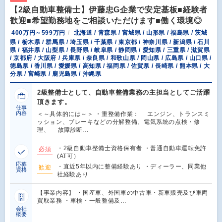
【2級自動車整備士】伊藤忠G企業で安定基板■経験者
歓迎■希望勤務地をご相談いただけます■働く環境◎
400万円～599万円
北海道 / 青森県 / 宮城県 / 山形県 / 福島県 / 茨城
県 / 栃木県 / 群馬県 / 埼玉県 / 千葉県 / 東京都 / 神奈川県 / 新潟県 / 石川
県 / 福井県 / 山梨県 / 長野県 / 岐阜県 / 静岡県 / 愛知県 / 三重県 / 滋賀県
/ 京都府 / 大阪府 / 兵庫県 / 奈良県 / 和歌山県 / 岡山県 / 広島県 / 山口県 /
徳島県 / 香川県 / 愛媛県 / 高知県 / 福岡県 / 佐賀県 / 長崎県 / 熊本県 / 大
分県 / 宮崎県 / 鹿児島県 / 沖縄県
2級整備士として、自動車整備業務の主担当としてご活躍
頂きます。
仕事
内容
＜～具体的には～＞ ・重整備作業： エンジン、トランスミ
ッション、ブレーキなどの分解整備、電気系統の点検・修
理、 故障診断…
・2級自動車整備士資格保有者 ・普通自動車運転免許
必須
(AT可）
応募
・直近5年以内に整備経験あり ・ディーラー、同業他
歓迎
資格
社経験あり
【事業内容】 ・国産車、外国車の中古車・新車販売及び車両
買取業務 ・車検・一般整備及…
会社
概要