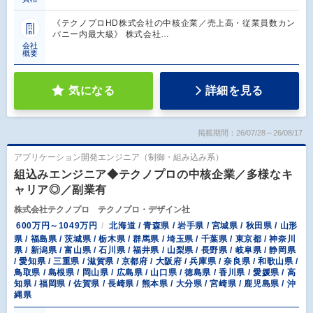
《テクノプロHD株式会社の中核企業／売上高・従業員数カン
パニー内最大級》 株式会社…
会社
概要
気になる
詳細を見る
掲載期間：26/07/28～26/08/17
アプリケーション開発エンジニア（制御・組み込み系）
組込みエンジニア◆テクノプロの中核企業／多様なキ
ャリア◎／副業有
株式会社テクノプロ テクノプロ・デザイン社
600万円～1049万円
北海道 / 青森県 / 岩手県 / 宮城県 / 秋田県 / 山形
県 / 福島県 / 茨城県 / 栃木県 / 群馬県 / 埼玉県 / 千葉県 / 東京都 / 神奈川
県 / 新潟県 / 富山県 / 石川県 / 福井県 / 山梨県 / 長野県 / 岐阜県 / 静岡県
/ 愛知県 / 三重県 / 滋賀県 / 京都府 / 大阪府 / 兵庫県 / 奈良県 / 和歌山県 /
鳥取県 / 島根県 / 岡山県 / 広島県 / 山口県 / 徳島県 / 香川県 / 愛媛県 / 高
知県 / 福岡県 / 佐賀県 / 長崎県 / 熊本県 / 大分県 / 宮崎県 / 鹿児島県 / 沖
縄県