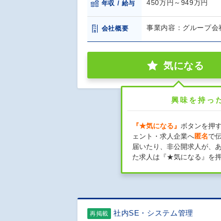
450万円～949万円
年収 / 給与
事業内容：グループ会社
会社概要
気になる
興味を持っ
『★気になる』
ボタンを押
ェント・求人企業へ
匿名
で
届いたり、非公開求人が、
た求人は『★気になる』を
社内SE・システム管理
再掲載