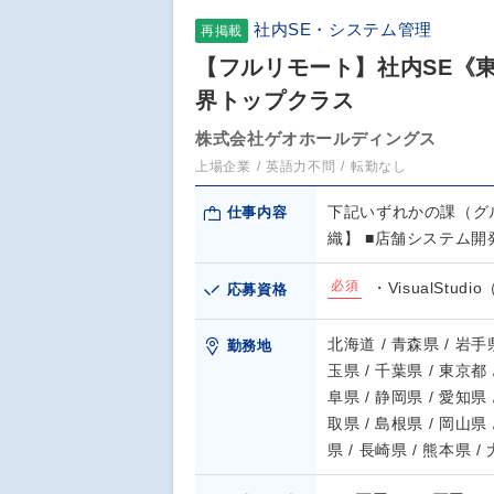
社内SE・システム管理
再掲載
【フルリモート】社内SE《東証
界トップクラス
株式会社ゲオホールディングス
上場企業
英語力不問
転勤なし
下記いずれかの課（グ
仕事内容
織】 ■店舗システム開
必須
・VisualStud
応募資格
北海道 / 青森県 / 岩手県
勤務地
玉県 / 千葉県 / 東京都 
阜県 / 静岡県 / 愛知県 
取県 / 島根県 / 岡山県 
県 / 長崎県 / 熊本県 /