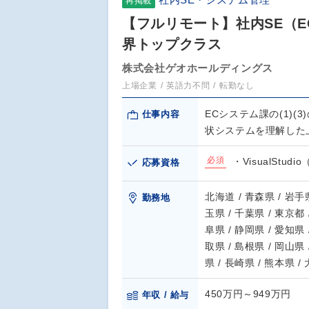
再掲載
【フルリモート】社内SE（EC
界トップクラス
株式会社ゲオホールディングス
上場企業
英語力不問
転勤なし
ECシステム課の(1)(
仕事内容
状システムを理解した
必須
・VisualStud
応募資格
北海道 / 青森県 / 岩手県
勤務地
玉県 / 千葉県 / 東京都 
阜県 / 静岡県 / 愛知県 
取県 / 島根県 / 岡山県 
県 / 長崎県 / 熊本県 /
450万円～949万円
年収 / 給与