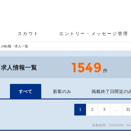
スカウト
エントリー・メッセージ管理
しの転職・求人一覧
1549
・求人情報一覧
件
すべて
新着のみ
掲載終了日間近の
1
2
3
…
31
掲載期間：26/08/08～26/