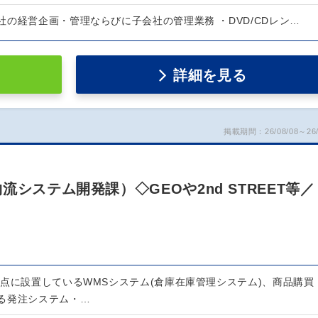
の経営企画・管理ならびに子会社の管理業務 ・DVD/CDレン…
詳細を見る
掲載期間：26/08/08～26/
システム開発課）◇GEOや2nd STREET等／
拠点に設置しているWMSシステム(倉庫在庫管理システム)、商品購買
る発注システム・…