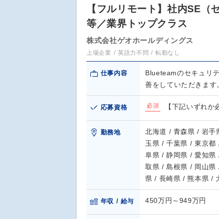
【フルリモート】社内SE（セキ
等／業界トップクラス
株式会社ゲオホールディングス
上場企業
英語力不問
転勤なし
Blueteamのセキ
仕事内容
善をしていただきます
必須
【下記いずれか必
応募資格
北海道 / 青森県 / 岩手県
勤務地
玉県 / 千葉県 / 東京都 
阜県 / 静岡県 / 愛知県 
取県 / 島根県 / 岡山県 
県 / 長崎県 / 熊本県 /
450万円～949万円
年収 / 給与