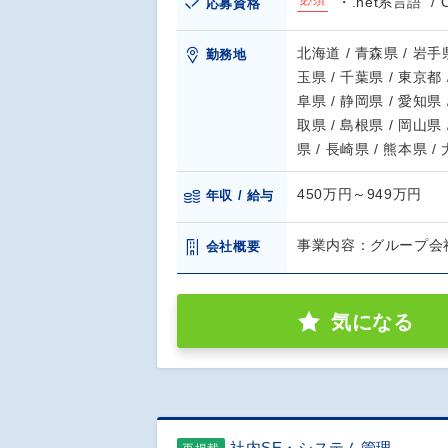
必須
・.net系言語
応募資格
北海道 / 青森県 / 岩手県
勤務地
玉県 / 千葉県 / 東京都 
阜県 / 静岡県 / 愛知県 
取県 / 島根県 / 岡山県 
県 / 長崎県 / 熊本県 /
450万円～949万円
年収 / 給与
事業内容：グループ会社
会社概要
気になる
社内SE・システム管理