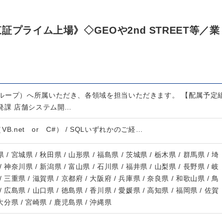
プライム上場》◇GEOや2nd STREET等／業
ループ）へ所属いただき、各領域を担当いただきます。 【配属予定
発課 店舗システム開…
io（VB.net or C#） / SQLいずれかのご経…
 / 宮城県 / 秋田県 / 山形県 / 福島県 / 茨城県 / 栃木県 / 群馬県 / 埼
/ 神奈川県 / 新潟県 / 富山県 / 石川県 / 福井県 / 山梨県 / 長野県 / 岐
/ 三重県 / 滋賀県 / 京都府 / 大阪府 / 兵庫県 / 奈良県 / 和歌山県 / 鳥
/ 広島県 / 山口県 / 徳島県 / 香川県 / 愛媛県 / 高知県 / 福岡県 / 佐賀
 大分県 / 宮崎県 / 鹿児島県 / 沖縄県