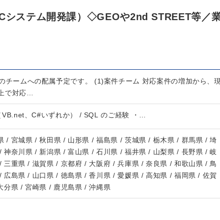
システム開発課）◇GEOや2nd STREET等／
3)のチームへの配属予定です。 (1)案件チーム 対応案件の増加から、
上で対応…
io（VB.net、C#いずれか） / SQL のご経験 ・…
 / 宮城県 / 秋田県 / 山形県 / 福島県 / 茨城県 / 栃木県 / 群馬県 / 埼
/ 神奈川県 / 新潟県 / 富山県 / 石川県 / 福井県 / 山梨県 / 長野県 / 岐
/ 三重県 / 滋賀県 / 京都府 / 大阪府 / 兵庫県 / 奈良県 / 和歌山県 / 鳥
/ 広島県 / 山口県 / 徳島県 / 香川県 / 愛媛県 / 高知県 / 福岡県 / 佐賀
 大分県 / 宮崎県 / 鹿児島県 / 沖縄県