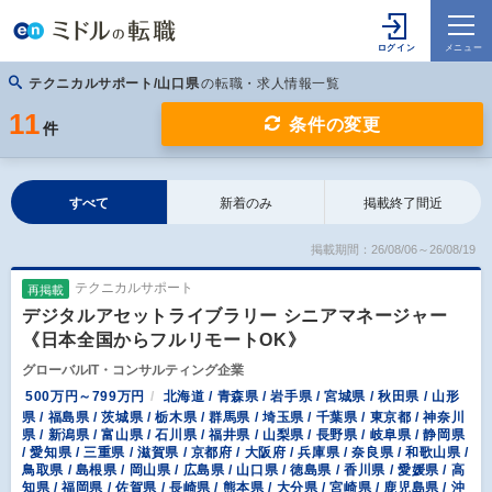
テクニカルサポート/山口県
の転職・求人情報一覧
11
条件の変更
件
すべて
新着のみ
掲載終了間近
掲載期間：26/08/06～26/08/19
テクニカルサポート
再掲載
デジタルアセットライブラリー シニアマネージャー
《日本全国からフルリモートOK》
グローバルIT・コンサルティング企業
500万円～799万円
北海道 / 青森県 / 岩手県 / 宮城県 / 秋田県 / 山形
県 / 福島県 / 茨城県 / 栃木県 / 群馬県 / 埼玉県 / 千葉県 / 東京都 / 神奈川
県 / 新潟県 / 富山県 / 石川県 / 福井県 / 山梨県 / 長野県 / 岐阜県 / 静岡県
/ 愛知県 / 三重県 / 滋賀県 / 京都府 / 大阪府 / 兵庫県 / 奈良県 / 和歌山県 /
鳥取県 / 島根県 / 岡山県 / 広島県 / 山口県 / 徳島県 / 香川県 / 愛媛県 / 高
知県 / 福岡県 / 佐賀県 / 長崎県 / 熊本県 / 大分県 / 宮崎県 / 鹿児島県 / 沖