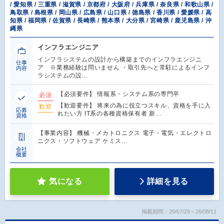
/ 愛知県 / 三重県 / 滋賀県 / 京都府 / 大阪府 / 兵庫県 / 奈良県 / 和歌山県 /
鳥取県 / 島根県 / 岡山県 / 広島県 / 山口県 / 徳島県 / 香川県 / 愛媛県 / 高
知県 / 福岡県 / 佐賀県 / 長崎県 / 熊本県 / 大分県 / 宮崎県 / 鹿児島県 / 沖
縄県
インフラエンジニア
インフラシステムの設計から構築までのインフラエンジニ
仕事
ア ※業務経験は問いません ・取引先へと常駐によるインフ
内容
ラシステムの設…
【必須要件】 情報系・システム系の専門卒
必須
【歓迎要件】 将来の為に役立つスキル、資格を手に入
歓迎
応募
れたい方 IT系の各種資格保有者 新…
資格
【事業内容】 機械・メカトロニクス 電子・電気・エレクトロ
ニクス・ソフトウェア ケミス…
会社
概要
気になる
詳細を見る
掲載期間：26/07/29～26/08/11