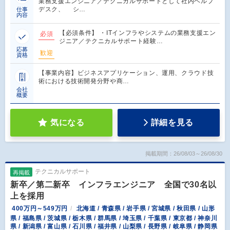
業務支援エンジニア／テクニカルサポートとして社内ヘルプ
デスク、 シ…
仕事
内容
【必須条件】 ・ITインフラやシステムの業務支援エン
必須
ジニア／テクニカルサポート経験…
応募
歓迎
資格
【事業内容】ビジネスアプリケーション、運用、クラウド技
術における技術開発分野や商…
会社
概要
気になる
詳細を見る
掲載期間：26/08/03～26/08/30
テクニカルサポート
再掲載
新卒／第二新卒 インフラエンジニア 全国で30名以
上を採用
400万円～549万円
北海道 / 青森県 / 岩手県 / 宮城県 / 秋田県 / 山形
県 / 福島県 / 茨城県 / 栃木県 / 群馬県 / 埼玉県 / 千葉県 / 東京都 / 神奈川
県 / 新潟県 / 富山県 / 石川県 / 福井県 / 山梨県 / 長野県 / 岐阜県 / 静岡県