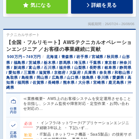
気になる
詳細を見る
掲載期間：26/07/24～26/08/06
テクニカルサポート
【全国・フルリモート】AWSテクニカルオペレーショ
ンエンジニア ／お客様の事業継続に貢献
500万円～749万円
北海道 / 青森県 / 岩手県 / 宮城県 / 秋田県 / 山形
県 / 福島県 / 茨城県 / 栃木県 / 群馬県 / 埼玉県 / 千葉県 / 東京都 / 神奈川
県 / 新潟県 / 富山県 / 石川県 / 福井県 / 山梨県 / 長野県 / 岐阜県 / 静岡県
/ 愛知県 / 三重県 / 滋賀県 / 京都府 / 大阪府 / 兵庫県 / 奈良県 / 和歌山県 /
鳥取県 / 島根県 / 岡山県 / 広島県 / 山口県 / 徳島県 / 香川県 / 愛媛県 / 高
知県 / 福岡県 / 佐賀県 / 長崎県 / 熊本県 / 大分県 / 宮崎県 / 鹿児島県 / 沖
縄県
≪業務概要~ AWS上のお客様システムを安定運用させること
を目指し、システム監視や障害対応・定型作業・お問い合わ
せ対応の…
仕事
内容
・ インフラ/ネットワーク/アプリケーションエンジニ
必須
ア経験3年以上 ・ 下記いず…
応募
・IT製品（ネットワーク機器・SaaS製品）の技術サポ
歓迎
資格