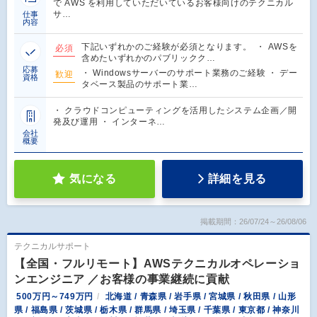
で AWS を利用していただいているお客様向けのテクニカル
サ…
仕事
内容
下記いずれかのご経験が必須となります。 ・ AWSを
必須
含めたいずれかのパブリックク…
応募
・ Windowsサーバーのサポート業務のご経験 ・ デー
歓迎
資格
タベース製品のサポート業…
・ クラウドコンピューティングを活用したシステム企画／開
発及び運用 ・ インターネ…
会社
概要
気になる
詳細を見る
掲載期間：26/07/24～26/08/06
テクニカルサポート
【全国・フルリモート】AWSテクニカルオペレーショ
ンエンジニア ／お客様の事業継続に貢献
500万円～749万円
北海道 / 青森県 / 岩手県 / 宮城県 / 秋田県 / 山形
県 / 福島県 / 茨城県 / 栃木県 / 群馬県 / 埼玉県 / 千葉県 / 東京都 / 神奈川