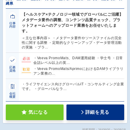
縄県
【ヘルスケア×テクノロジー領域でグローバルにご活躍】
メタデータ要件の調整、コンテンツ品質チェック、プラ
仕事
ットフォームへのアップロード業務をお任せいたしま
内容
す。
＜主な仕事内容＞ ・メタデータ要件やソースファイルの完全
性に関する調整 ・定期的なクリーンアップ・データ管理活動
の実施 ・ブラ…
・Veeva PromoMats、DAM運用経験 ・学士号 ・日常
必須
会話レベル以上の英…
応募
・Veeva PromoMats/AprimoにおけるDAMライブラリ
歓迎
資格
アン業務の…
・ライフサイエンス向けグローバルIT・コンサルティング企業
です。 ・グローバルなラ…
会社
概要
気になる
詳細を見る
掲載期間：26/08/05～26/08/18