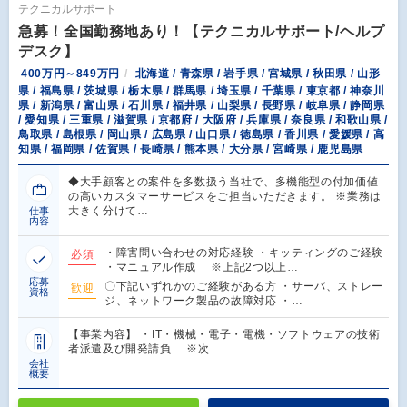
テクニカルサポート
急募！全国勤務地あり！【テクニカルサポート/ヘルプ
デスク】
400万円～849万円
北海道 / 青森県 / 岩手県 / 宮城県 / 秋田県 / 山形
県 / 福島県 / 茨城県 / 栃木県 / 群馬県 / 埼玉県 / 千葉県 / 東京都 / 神奈川
県 / 新潟県 / 富山県 / 石川県 / 福井県 / 山梨県 / 長野県 / 岐阜県 / 静岡県
/ 愛知県 / 三重県 / 滋賀県 / 京都府 / 大阪府 / 兵庫県 / 奈良県 / 和歌山県 /
鳥取県 / 島根県 / 岡山県 / 広島県 / 山口県 / 徳島県 / 香川県 / 愛媛県 / 高
知県 / 福岡県 / 佐賀県 / 長崎県 / 熊本県 / 大分県 / 宮崎県 / 鹿児島県
◆大手顧客との案件を多数扱う当社で、多機能型の付加価値
の高いカスタマーサービスをご担当いただきます。 ※業務は
大きく分けて…
仕事
内容
・障害問い合わせの対応経験 ・キッティングのご経験
必須
・マニュアル作成 ※上記2つ以上…
応募
〇下記いずれかのご経験がある方 ・サーバ、ストレー
歓迎
資格
ジ、ネットワーク製品の故障対応 ・…
【事業内容】 ・IT・機械・電子・電機・ソフトウェアの技術
者派遣及び開発請負 ※次…
会社
概要