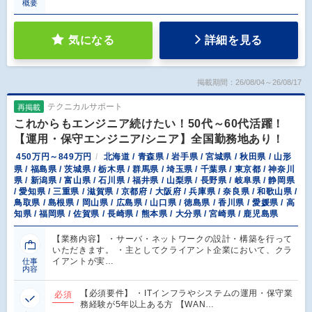
概要
気になる
詳細を見る
掲載期間：26/08/04～26/08/17
テクニカルサポート
再掲載
これからもエンジニア続けたい！50代～60代活躍！
【運用・保守エンジニア/シニア】全国勤務地あり！
450万円～849万円
北海道 / 青森県 / 岩手県 / 宮城県 / 秋田県 / 山形
県 / 福島県 / 茨城県 / 栃木県 / 群馬県 / 埼玉県 / 千葉県 / 東京都 / 神奈川
県 / 新潟県 / 富山県 / 石川県 / 福井県 / 山梨県 / 長野県 / 岐阜県 / 静岡県
/ 愛知県 / 三重県 / 滋賀県 / 京都府 / 大阪府 / 兵庫県 / 奈良県 / 和歌山県 /
鳥取県 / 島根県 / 岡山県 / 広島県 / 山口県 / 徳島県 / 香川県 / 愛媛県 / 高
知県 / 福岡県 / 佐賀県 / 長崎県 / 熊本県 / 大分県 / 宮崎県 / 鹿児島県
【業務内容】 ・サーバ・ネットワークの設計・構築を行って
いただきます。 ・主としてクライアント企業において、クラ
イアントが実…
仕事
内容
【必須要件】 ・ITインフラやシステムの運用・保守業
必須
務経験が5年以上ある方 【WAN…