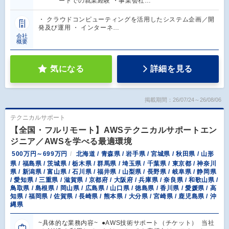
ートでの就業経験 ・事業会社…
・ クラウドコンピューティングを活用したシステム企画／開
発及び運用 ・ インターネ…
会社
概要
気になる
詳細を見る
掲載期間：26/07/24～26/08/06
テクニカルサポート
【全国・フルリモート】AWSテクニカルサポートエン
ジニア／AWSを学べる最適環境
500万円～699万円
北海道 / 青森県 / 岩手県 / 宮城県 / 秋田県 / 山形
県 / 福島県 / 茨城県 / 栃木県 / 群馬県 / 埼玉県 / 千葉県 / 東京都 / 神奈川
県 / 新潟県 / 富山県 / 石川県 / 福井県 / 山梨県 / 長野県 / 岐阜県 / 静岡県
/ 愛知県 / 三重県 / 滋賀県 / 京都府 / 大阪府 / 兵庫県 / 奈良県 / 和歌山県 /
鳥取県 / 島根県 / 岡山県 / 広島県 / 山口県 / 徳島県 / 香川県 / 愛媛県 / 高
知県 / 福岡県 / 佐賀県 / 長崎県 / 熊本県 / 大分県 / 宮崎県 / 鹿児島県 / 沖
縄県
~具体的な業務内容~ ●AWS技術サポート（チケット） 当社