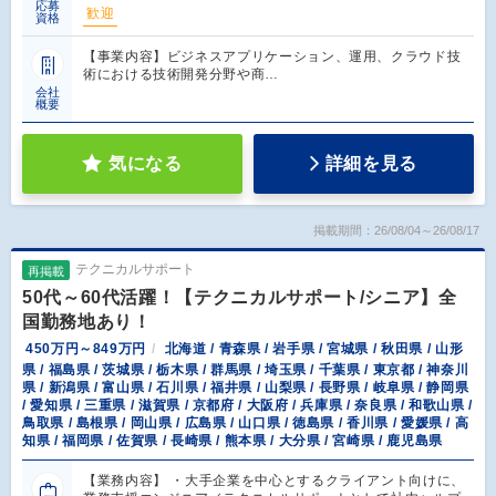
応募
歓迎
資格
【事業内容】ビジネスアプリケーション、運用、クラウド技
術における技術開発分野や商…
会社
概要
気になる
詳細を見る
掲載期間：26/08/04～26/08/17
テクニカルサポート
再掲載
50代～60代活躍！【テクニカルサポート/シニア】全
国勤務地あり！
450万円～849万円
北海道 / 青森県 / 岩手県 / 宮城県 / 秋田県 / 山形
県 / 福島県 / 茨城県 / 栃木県 / 群馬県 / 埼玉県 / 千葉県 / 東京都 / 神奈川
県 / 新潟県 / 富山県 / 石川県 / 福井県 / 山梨県 / 長野県 / 岐阜県 / 静岡県
/ 愛知県 / 三重県 / 滋賀県 / 京都府 / 大阪府 / 兵庫県 / 奈良県 / 和歌山県 /
鳥取県 / 島根県 / 岡山県 / 広島県 / 山口県 / 徳島県 / 香川県 / 愛媛県 / 高
知県 / 福岡県 / 佐賀県 / 長崎県 / 熊本県 / 大分県 / 宮崎県 / 鹿児島県
【業務内容】 ・大手企業を中心とするクライアント向けに、