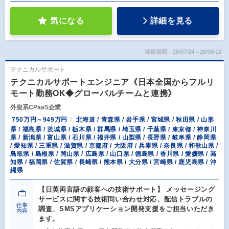
気になる
詳細を見る
掲載期間：26/07/24～26/08/12
テクニカルサポート
テクニカルサポートエンジニア《日本全国からフルリ
モート勤務OK◆グローバルチームと連携》
外資系CPaaS企業
750万円～949万円
北海道 / 青森県 / 岩手県 / 宮城県 / 秋田県 / 山形
県 / 福島県 / 茨城県 / 栃木県 / 群馬県 / 埼玉県 / 千葉県 / 東京都 / 神奈川
県 / 新潟県 / 富山県 / 石川県 / 福井県 / 山梨県 / 長野県 / 岐阜県 / 静岡県
/ 愛知県 / 三重県 / 滋賀県 / 京都府 / 大阪府 / 兵庫県 / 奈良県 / 和歌山県 /
鳥取県 / 島根県 / 岡山県 / 広島県 / 山口県 / 徳島県 / 香川県 / 愛媛県 / 高
知県 / 福岡県 / 佐賀県 / 長崎県 / 熊本県 / 大分県 / 宮崎県 / 鹿児島県 / 沖
縄県
【日英両言語の顧客への技術サポート】 メッセージング
サービスに関する技術問い合わせ対応、配信トラブルの
仕事
調査、SMSアプリケーション開発支援をご担当いただき
内容
ます。