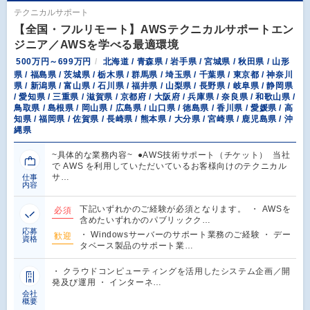
テクニカルサポート
【全国・フルリモート】AWSテクニカルサポートエン
ジニア／AWSを学べる最適環境
500万円～699万円
北海道 / 青森県 / 岩手県 / 宮城県 / 秋田県 / 山形
県 / 福島県 / 茨城県 / 栃木県 / 群馬県 / 埼玉県 / 千葉県 / 東京都 / 神奈川
県 / 新潟県 / 富山県 / 石川県 / 福井県 / 山梨県 / 長野県 / 岐阜県 / 静岡県
/ 愛知県 / 三重県 / 滋賀県 / 京都府 / 大阪府 / 兵庫県 / 奈良県 / 和歌山県 /
鳥取県 / 島根県 / 岡山県 / 広島県 / 山口県 / 徳島県 / 香川県 / 愛媛県 / 高
知県 / 福岡県 / 佐賀県 / 長崎県 / 熊本県 / 大分県 / 宮崎県 / 鹿児島県 / 沖
縄県
~具体的な業務内容~ ●AWS技術サポート（チケット） 当社
で AWS を利用していただいているお客様向けのテクニカル
サ…
仕事
内容
下記いずれかのご経験が必須となります。 ・ AWSを
必須
含めたいずれかのパブリックク…
応募
・ Windowsサーバーのサポート業務のご経験 ・ デー
歓迎
資格
タベース製品のサポート業…
・ クラウドコンピューティングを活用したシステム企画／開
発及び運用 ・ インターネ…
会社
概要