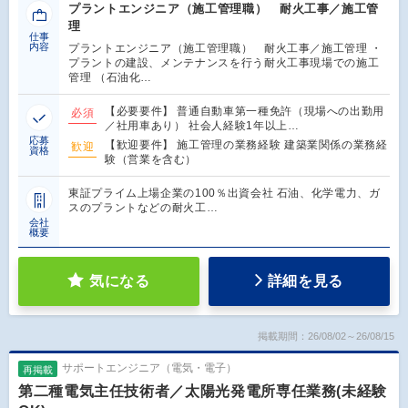
プラントエンジニア（施工管理職） 耐火工事／施工管
理
仕事
内容
プラントエンジニア（施工管理職） 耐火工事／施工管理 ・
プラントの建設、メンテナンスを行う耐火工事現場での施工
管理 （石油化…
【必要要件】 普通自動車第一種免許（現場への出勤用
必須
／社用車あり） 社会人経験1年以上…
応募
【歓迎要件】 施工管理の業務経験 建築業関係の業務経
歓迎
資格
験（営業を含む）
東証プライム上場企業の100％出資会社 石油、化学電力、ガ
スのプラントなどの耐火工…
会社
概要
気になる
詳細を見る
掲載期間：26/08/02～26/08/15
サポートエンジニア（電気・電子）
再掲載
第二種電気主任技術者／太陽光発電所専任業務(未経験