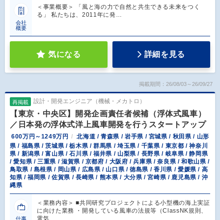
＜事業概要＞ 「風と海の力で自然と共生できる未来をつく
る」 私たちは、2011年に発…
会社
概要
気になる
詳細を見る
掲載期間：26/08/03～26/09/27
設計・開発エンジニア（機械・メカトロ）
再掲載
【東京・中央区】開発企画責任者候補（浮体式風車）
／日本発の浮体式洋上風車開発を行うスタートアップ
600万円～1249万円
北海道 / 青森県 / 岩手県 / 宮城県 / 秋田県 / 山形
県 / 福島県 / 茨城県 / 栃木県 / 群馬県 / 埼玉県 / 千葉県 / 東京都 / 神奈川
県 / 新潟県 / 富山県 / 石川県 / 福井県 / 山梨県 / 長野県 / 岐阜県 / 静岡県
/ 愛知県 / 三重県 / 滋賀県 / 京都府 / 大阪府 / 兵庫県 / 奈良県 / 和歌山県 /
鳥取県 / 島根県 / 岡山県 / 広島県 / 山口県 / 徳島県 / 香川県 / 愛媛県 / 高
知県 / 福岡県 / 佐賀県 / 長崎県 / 熊本県 / 大分県 / 宮崎県 / 鹿児島県 / 沖
縄県
＜業務内容＞ ■共同研究プロジェクトによる小型機の海上実証
に向けた業務 ・開発している風車の法規等（ClassNK規則、
電気…
仕事