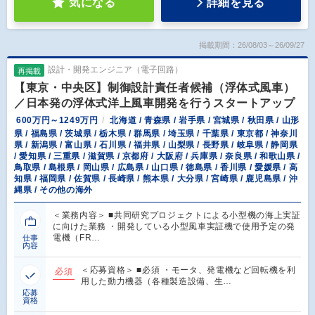
気になる
詳細を見る
掲載期間：26/08/03～26/09/27
設計・開発エンジニア（電子回路）
再掲載
【東京・中央区】制御設計責任者候補（浮体式風車）
／日本発の浮体式洋上風車開発を行うスタートアップ
600万円～1249万円
北海道 / 青森県 / 岩手県 / 宮城県 / 秋田県 / 山形
県 / 福島県 / 茨城県 / 栃木県 / 群馬県 / 埼玉県 / 千葉県 / 東京都 / 神奈川
県 / 新潟県 / 富山県 / 石川県 / 福井県 / 山梨県 / 長野県 / 岐阜県 / 静岡県
/ 愛知県 / 三重県 / 滋賀県 / 京都府 / 大阪府 / 兵庫県 / 奈良県 / 和歌山県 /
鳥取県 / 島根県 / 岡山県 / 広島県 / 山口県 / 徳島県 / 香川県 / 愛媛県 / 高
知県 / 福岡県 / 佐賀県 / 長崎県 / 熊本県 / 大分県 / 宮崎県 / 鹿児島県 / 沖
縄県 / その他の海外
＜業務内容＞ ■共同研究プロジェクトによる小型機の海上実証
に向けた業務 ・開発している小型風車実証機で使用予定の発
電機（FR…
仕事
内容
＜応募資格＞ ■必須 ・モータ、発電機など回転機を利
必須
用した動力機器（各種製造設備、生…
応募
資格