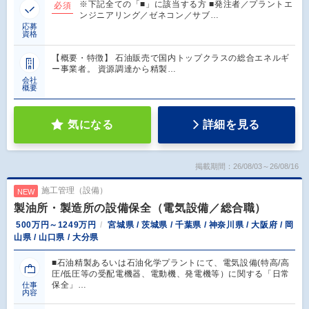
※下記全ての「■」に該当する方 ■発注者／プラントエ
必須
ンジニアリング／ゼネコン／サブ…
応募
資格
【概要・特徴】 石油販売で国内トップクラスの総合エネルギ
ー事業者。 資源調達から精製…
会社
概要
気になる
詳細を見る
掲載期間：26/08/03～26/08/16
施工管理（設備）
NEW
製油所・製造所の設備保全（電気設備／総合職）
500万円～1249万円
宮城県 / 茨城県 / 千葉県 / 神奈川県 / 大阪府 / 岡
山県 / 山口県 / 大分県
■石油精製あるいは石油化学プラントにて、電気設備(特高/高
圧/低圧等の受配電機器、電動機、発電機等）に関する「日常
保全」…
仕事
内容