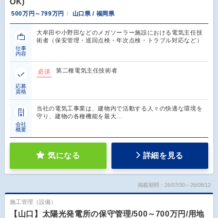
OK)
500万円～799万円
山口県 / 福岡県
大牟田や小野田などのメガソーラー施設における電気主任技
術者（保安管理・巡回点検・年次点検・トラブル対応など）
仕事
内容
第二種電気主任技術者
必須
応募
資格
当社の電気工事業は、建物内で活動する人々の快適な環境を
守り、建物の各種機能を最大…
会社
概要
気になる
詳細を見る
掲載期間：26/07/30～26/08/12
施工管理（設備）
【山口】太陽光発電所の保守管理/500～700万円/用地