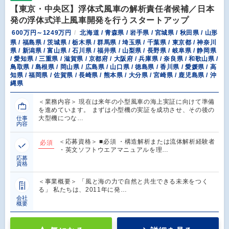
【東京・中央区】浮体式風車の解析責任者候補／日本
発の浮体式洋上風車開発を行うスタートアップ
600万円～1249万円
北海道 / 青森県 / 岩手県 / 宮城県 / 秋田県 / 山形
県 / 福島県 / 茨城県 / 栃木県 / 群馬県 / 埼玉県 / 千葉県 / 東京都 / 神奈川
県 / 新潟県 / 富山県 / 石川県 / 福井県 / 山梨県 / 長野県 / 岐阜県 / 静岡県
/ 愛知県 / 三重県 / 滋賀県 / 京都府 / 大阪府 / 兵庫県 / 奈良県 / 和歌山県 /
鳥取県 / 島根県 / 岡山県 / 広島県 / 山口県 / 徳島県 / 香川県 / 愛媛県 / 高
知県 / 福岡県 / 佐賀県 / 長崎県 / 熊本県 / 大分県 / 宮崎県 / 鹿児島県 / 沖
縄県
＜業務内容＞ 現在は来年の小型風車の海上実証に向けて準備
を進めています。 まずは小型機の実証を成功させ、その後の
大型機につな…
仕事
内容
＜応募資格＞ ■必須 ・構造解析または流体解析経験者
必須
・英文ソフトウエアマニュアルを理…
応募
資格
＜事業概要＞ 「風と海の力で自然と共生できる未来をつく
る」 私たちは、2011年に発…
会社
概要