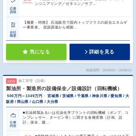
ンジニアリング／ゼネコン／サブ…
応募
資格
【概要・特徴】 石油販売で国内トップクラスの総合エネルギ
ー事業者。 資源調達から精製…
会社
概要
気になる
詳細を見る
掲載期間：26/08/03～26/08/16
施工管理（設備）
NEW
製油所・製造所の設備保全／設備設計（回転機械）
500万円～1349万円
宮城県 / 茨城県 / 千葉県 / 神奈川県 / 愛知県 / 大
阪府 / 岡山県 / 山口県 / 大分県
■石油精製あるいは石油化学プラントの回転機械（ポンプ、コ
ンプレッサー、タービン等）に関する各種実務（計画、設
計、保全、建…
仕事
内容