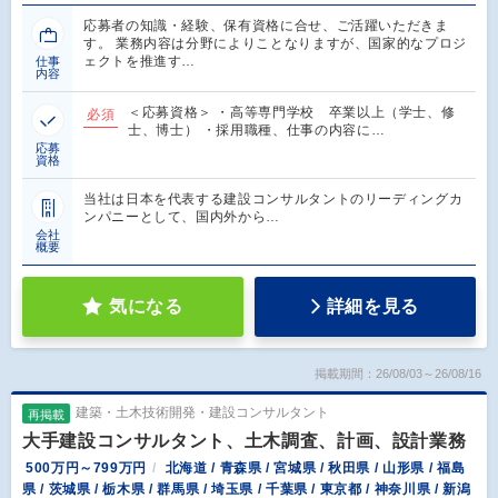
応募者の知識・経験、保有資格に合せ、ご活躍いただきま
す。 業務内容は分野によりことなりますが、国家的なプロジ
ェクトを推進す…
仕事
内容
＜応募資格＞ ・高等専門学校 卒業以上（学士、修
必須
士、博士） ・採用職種、仕事の内容に…
応募
資格
当社は日本を代表する建設コンサルタントのリーディングカ
ンパニーとして、国内外から…
会社
概要
気になる
詳細を見る
掲載期間：26/08/03～26/08/16
建築・土木技術開発・建設コンサルタント
再掲載
大手建設コンサルタント、土木調査、計画、設計業務
500万円～799万円
北海道 / 青森県 / 宮城県 / 秋田県 / 山形県 / 福島
県 / 茨城県 / 栃木県 / 群馬県 / 埼玉県 / 千葉県 / 東京都 / 神奈川県 / 新潟