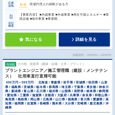
応募
現場代理人の経験がある方
歓迎
資格
【事業内容】 ■内線事業 ■外線事業 ■再生可能エネルギー ■環
境設備 ■海外事業 ■事業開…
会社
概要
気になる
詳細を見る
掲載期間：26/08/03～26/08/30
その他、技術系（建築・設備・土木・プラント）
再掲載
プラントエンジニア／施工管理職（建設：メンテナン
ス） 社用車直行直帰可能
400万円～599万円
北海道 / 青森県 / 岩手県 / 宮城県 / 秋田県 / 山形
県 / 福島県 / 茨城県 / 栃木県 / 群馬県 / 埼玉県 / 千葉県 / 東京都 / 神奈川
県 / 新潟県 / 富山県 / 石川県 / 福井県 / 山梨県 / 長野県 / 岐阜県 / 静岡県
/ 愛知県 / 三重県 / 滋賀県 / 京都府 / 大阪府 / 兵庫県 / 奈良県 / 和歌山県 /
鳥取県 / 島根県 / 岡山県 / 広島県 / 山口県 / 徳島県 / 香川県 / 愛媛県 / 高
知県 / 福岡県 / 佐賀県 / 長崎県 / 熊本県 / 大分県 / 宮崎県 / 鹿児島県 / 沖
縄県