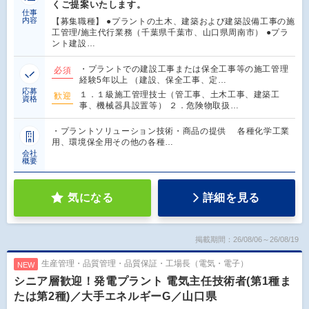
くご提案いたします。
仕事
内容
【募集職種】 ●プラントの土木、建築および建築設備工事の施
工管理/施主代行業務（千葉県千葉市、山口県周南市） ●プラ
ント建設…
・プラントでの建設工事または保全工事等の施工管理
必須
経験5年以上 （建設、保全工事、定…
応募
１．１級施工管理技士（管工事、土木工事、建築工
歓迎
資格
事、機械器具設置等） ２．危険物取扱…
・プラントソリューション技術・商品の提供 各種化学工業
用、環境保全用その他の各種…
会社
概要
気になる
詳細を見る
掲載期間：26/08/06～26/08/19
生産管理・品質管理・品質保証・工場長（電気・電子）
NEW
シニア層歓迎！発電プラント 電気主任技術者(第1種ま
たは第2種)／大手エネルギーG／山口県