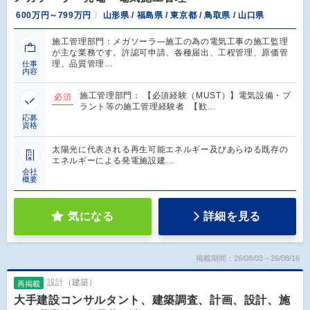
600万円～799万円
山形県 / 福島県 / 東京都 / 鳥取県 / 山口県
施工管理部門：メガソーラ―施工の為の電気工事の施工監理
が主な業務です。許認可申請、各種届出、工程管理、原価管
理、品質管理…
仕事
内容
施工管理部門： 【必須経験（MUST）】電気設備・プ
必須
ラント等の施工管理経験者 【歓…
応募
資格
太陽光に代表される再生可能エネルギー及びあらゆる既存の
エネルギーによる発電施設建…
会社
概要
気になる
詳細を見る
掲載期間：26/08/03～26/08/16
設計（建築）
再掲載
大手建設コンサルタント、建築調査、計画、設計、施