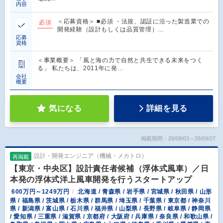
内容
＜応募資格＞ ■必須 ・法規、認証に沿った製造業での
必須
開発経験（設計もしくは品質管理）…
応募
資格
＜事業概要＞ 「風と海の力で自然と共生できる未来をつく
る」 私たちは、2011年に発…
会社
概要
気になる
詳細を見る
掲載期間：26/08/03～26/09/27
設計・開発エンジニア（機械・メカトロ）
再掲載
【東京・中央区】設計責任者候補（浮体式風車）／日
本発の浮体式洋上風車開発を行うスタートアップ
600万円～1249万円
北海道 / 青森県 / 岩手県 / 宮城県 / 秋田県 / 山形
県 / 福島県 / 茨城県 / 栃木県 / 群馬県 / 埼玉県 / 千葉県 / 東京都 / 神奈川
県 / 新潟県 / 富山県 / 石川県 / 福井県 / 山梨県 / 長野県 / 岐阜県 / 静岡県
/ 愛知県 / 三重県 / 滋賀県 / 京都府 / 大阪府 / 兵庫県 / 奈良県 / 和歌山県 /