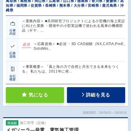
鳥取県 / 島根県 / 岡山県 / 広島県 / 山口県 / 徳島県 / 香川県 / 愛媛県 / 高
知県 / 福岡県 / 佐賀県 / 長崎県 / 熊本県 / 大分県 / 宮崎県 / 鹿児島県 / 沖
縄県
＜業務内容＞ ■共同研究プロジェクトによる小型機の海上実証
に向けた業務 ・開発中の小型実証機で使われる風車の機構部
品（ギヤ、…
仕事
内容
＜応募資格＞ ■必須 ・3D CAD経験（NX,CATIA,ProE,
必須
SolidWo…
応募
資格
＜事業概要＞ 「風と海の力で自然と共生できる未来をつく
る」 私たちは、2011年に発…
会社
概要
気になる
詳細を見る
掲載期間：26/08/03～26/08/16
施工管理（設備）
再掲載
メガソーラ―発電 電気施工管理