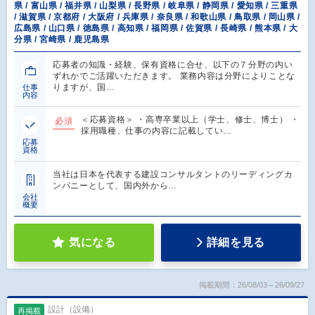
県 / 富山県 / 福井県 / 山梨県 / 長野県 / 岐阜県 / 静岡県 / 愛知県 / 三重県
/ 滋賀県 / 京都府 / 大阪府 / 兵庫県 / 奈良県 / 和歌山県 / 鳥取県 / 岡山県 /
広島県 / 山口県 / 徳島県 / 高知県 / 福岡県 / 佐賀県 / 長崎県 / 熊本県 / 大
分県 / 宮崎県 / 鹿児島県
応募者の知識・経験、保有資格に合せ、以下の７分野の内い
ずれかでご活躍いただきます。 業務内容は分野によりことな
りますが、国…
仕事
内容
＜応募資格＞ ・高専卒業以上（学士、修士、博士） ・
必須
採用職種、仕事の内容に記載してい…
応募
資格
当社は日本を代表する建設コンサルタントのリーディングカ
ンパニーとして、国内外から…
会社
概要
気になる
詳細を見る
掲載期間：26/08/03～26/09/27
設計（設備）
再掲載