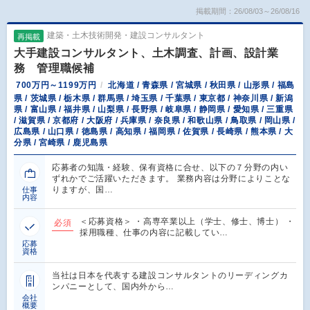
掲載期間：26/08/03～26/08/16
建築・土木技術開発・建設コンサルタント
再掲載
大手建設コンサルタント、土木調査、計画、設計業
務 管理職候補
700万円～1199万円
北海道 / 青森県 / 宮城県 / 秋田県 / 山形県 / 福島
県 / 茨城県 / 栃木県 / 群馬県 / 埼玉県 / 千葉県 / 東京都 / 神奈川県 / 新潟
県 / 富山県 / 福井県 / 山梨県 / 長野県 / 岐阜県 / 静岡県 / 愛知県 / 三重県
/ 滋賀県 / 京都府 / 大阪府 / 兵庫県 / 奈良県 / 和歌山県 / 鳥取県 / 岡山県 /
広島県 / 山口県 / 徳島県 / 高知県 / 福岡県 / 佐賀県 / 長崎県 / 熊本県 / 大
分県 / 宮崎県 / 鹿児島県
応募者の知識・経験、保有資格に合せ、以下の７分野の内い
ずれかでご活躍いただきます。 業務内容は分野によりことな
りますが、国…
仕事
内容
＜応募資格＞ ・高専卒業以上（学士、修士、博士） ・
必須
採用職種、仕事の内容に記載してい…
応募
資格
当社は日本を代表する建設コンサルタントのリーディングカ
ンパニーとして、国内外から…
会社
概要