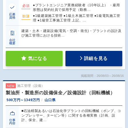
●プラントエンジニア業務経験者（10年以上） ・雇用
必須
形態は契約社員で採用予定（勤務…
応募
●1級建築施工管理 ●1級土木施工管理 ●1級電気施工管
歓迎
資格
理 ●1級管工事施工管理 上記、…
建築・土木・建築設備(電気・空調・衛生)・プラントの設計及
び施工管理における技術…
会社
概要
気になる
詳細を見る
掲載期間：26/08/03～26/08/16
施工管理（設備）
NEW
製油所・製造所の設備保全／設備設計（回転機械）
500万円～1349万円
山口県
■石油精製あるいは石油化学プラントの回転機械（ポンプ、コ
ンプレッサー、タービン等）に関する各種実務（計画、設
計、保全、建…
仕事
内容