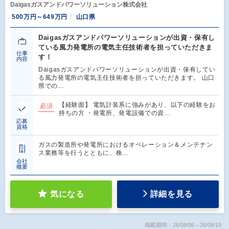
Daigasガスアンドパワーソリューション株式会社
500万円～649万円
山口県
Daigasガスアンドパワーソリューションが出資・保有し
ている風力発電所の電気主任技術者を担っていただきま
仕事
す！
内容
Daigasガスアンドパワーソリューションが出資・保有してい
る風力発電所の電気主任技術者を担っていただきます。 山口
県での…
【経験面】 電気計装系に強みがあり、以下の経験をお
必須
持ちの方 ・発電所、発電設備での資…
応募
資格
ガスの製造所や発電所におけるオペレーション＆メンテナン
ス業務等を行うとともに、株…
会社
概要
気になる
詳細を見る
掲載期間：26/08/06～26/08/19