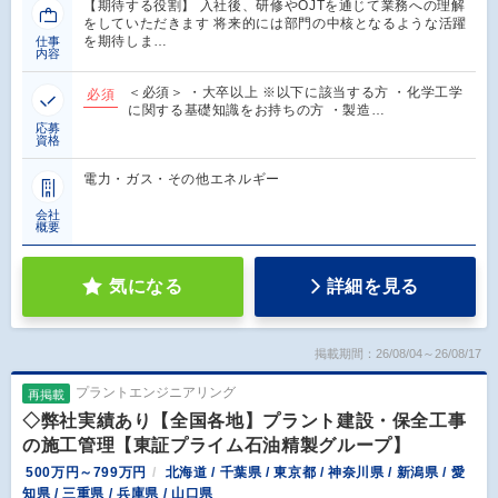
【期待する役割】 入社後、研修やOJTを通じて業務への理解
をしていただきます 将来的には部門の中核となるような活躍
を期待しま…
仕事
内容
＜必須＞ ・大卒以上 ※以下に該当する方 ・化学工学
必須
に関する基礎知識をお持ちの方 ・製造…
応募
資格
電力・ガス・その他エネルギー
会社
概要
気になる
詳細を見る
掲載期間：26/08/04～26/08/17
プラントエンジニアリング
再掲載
◇弊社実績あり【全国各地】プラント建設・保全工事
の施工管理【東証プライム石油精製グループ】
500万円～799万円
北海道 / 千葉県 / 東京都 / 神奈川県 / 新潟県 / 愛
知県 / 三重県 / 兵庫県 / 山口県