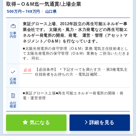
取得～O＆M迄一気通貫/上場企業
500万円～749万円
山口県
東証グロース上場、2012年設立の再生可能エネルギー事
業会社です。 太陽光・風力・水力発電などの再生可能エ
仕事
ネルギー発電所の開発、発電、 運営・管理（アセットマ
内容
ネジメント／O＆M）を行なっています。
■太陽光発電所の保守管理（O＆M）業務 電気主任技術者とし
て太陽光発電所の保守管理（O＆M）業務を ご担当いただきま
す。 同社…
【必須条件】 ＊下記すべてを満たす方 ・第3種電気主
必須
任技術者をお持ちの方 ・電気設備関…
応募
資格
■東証グロース上場■再生可能エネルギー発電所の開発・発
電・運営管理
会社
概要
気になる
詳細を見る