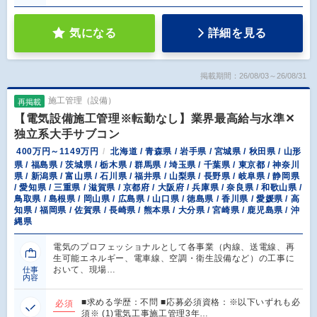
気になる
詳細を見る
掲載期間：26/08/03～26/08/31
施工管理（設備）
再掲載
【電気設備施工管理※転勤なし】業界最高給与水準✕
独立系大手サブコン
400万円～1149万円
北海道 / 青森県 / 岩手県 / 宮城県 / 秋田県 / 山形
県 / 福島県 / 茨城県 / 栃木県 / 群馬県 / 埼玉県 / 千葉県 / 東京都 / 神奈川
県 / 新潟県 / 富山県 / 石川県 / 福井県 / 山梨県 / 長野県 / 岐阜県 / 静岡県
/ 愛知県 / 三重県 / 滋賀県 / 京都府 / 大阪府 / 兵庫県 / 奈良県 / 和歌山県 /
鳥取県 / 島根県 / 岡山県 / 広島県 / 山口県 / 徳島県 / 香川県 / 愛媛県 / 高
知県 / 福岡県 / 佐賀県 / 長崎県 / 熊本県 / 大分県 / 宮崎県 / 鹿児島県 / 沖
縄県
電気のプロフェッショナルとして各事業（内線、送電線、再
生可能エネルギー、電車線、空調・衛生設備など）の工事に
おいて、現場…
仕事
内容
■求める学歴：不問 ■応募必須資格：※以下いずれも必
必須
須※ (1)電気工事施工管理3年…