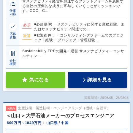
サステナビリティ経営を加速するプラットフォームを展開す
る当社の圧倒的な成長に寄与していくことがミッションで
す。COO、C…
仕事
内容
◾️必須要件: ・サステナビリティに関する業務経験、ま
必須
たはサステナビリティ関連での…
応募
■歓迎条件： ・コンサルティングファームでのプロジ
歓迎
資格
ェクト経験 ・プロジェクト管理経験…
Sustainability ERPの開発・運営 サステナビリティ・コンサ
ルティン…
会社
概要
気になる
詳細を見る
掲載期間：26/08/05～26/08/18
生産技術・製造技術・エンジニアリング（機械・自動車）
NEW
＜山口＞大手石油メーカーのプロセスエンジニア
600万円～1049万円
山口県 / 中国