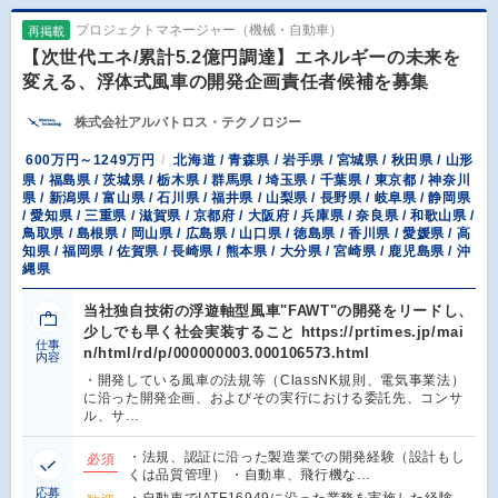
プロジェクトマネージャー（機械・自動車）
再掲載
【次世代エネ/累計5.2億円調達】エネルギーの未来を
変える、浮体式風車の開発企画責任者候補を募集
株式会社アルバトロス・テクノロジー
600万円～1249万円
北海道 / 青森県 / 岩手県 / 宮城県 / 秋田県 / 山形
県 / 福島県 / 茨城県 / 栃木県 / 群馬県 / 埼玉県 / 千葉県 / 東京都 / 神奈川
県 / 新潟県 / 富山県 / 石川県 / 福井県 / 山梨県 / 長野県 / 岐阜県 / 静岡県
/ 愛知県 / 三重県 / 滋賀県 / 京都府 / 大阪府 / 兵庫県 / 奈良県 / 和歌山県 /
鳥取県 / 島根県 / 岡山県 / 広島県 / 山口県 / 徳島県 / 香川県 / 愛媛県 / 高
知県 / 福岡県 / 佐賀県 / 長崎県 / 熊本県 / 大分県 / 宮崎県 / 鹿児島県 / 沖
縄県
当社独自技術の浮遊軸型風車"FAWT"の開発をリードし、
少しでも早く社会実装すること https://prtimes.jp/mai
仕事
n/html/rd/p/000000003.000106573.html
内容
・開発している風車の法規等（ClassNK規則、電気事業法）
に沿った開発企画、およびその実行における委託先、コンサ
ル、サ…
・法規、認証に沿った製造業での開発経験（設計もし
必須
くは品質管理） ・自動車、飛行機な…
応募