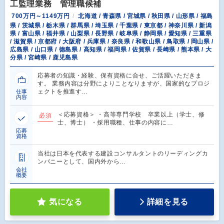
工監理業務 管理職候補
700万円～1149万円
北海道 / 青森県 / 宮城県 / 秋田県 / 山形県 / 福島
県 / 茨城県 / 栃木県 / 群馬県 / 埼玉県 / 千葉県 / 東京都 / 神奈川県 / 新潟
県 / 富山県 / 福井県 / 山梨県 / 長野県 / 岐阜県 / 静岡県 / 愛知県 / 三重県
/ 滋賀県 / 京都府 / 大阪府 / 兵庫県 / 奈良県 / 和歌山県 / 鳥取県 / 岡山県 /
広島県 / 山口県 / 徳島県 / 高知県 / 福岡県 / 佐賀県 / 長崎県 / 熊本県 / 大
分県 / 宮崎県 / 鹿児島県
応募者の知識・経験、保有資格に合せ、ご活躍いただきま
す。 業務内容は分野によりことなりますが、国家的なプロジ
ェクトを推進す…
仕事
内容
＜応募資格＞ ・高等専門学校 卒業以上（学士、修
必須
士、博士） ・採用職種、仕事の内容に…
応募
資格
当社は日本を代表する建設コンサルタントのリーディングカ
ンパニーとして、国内外から…
会社
概要
気になる
詳細を見る