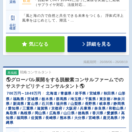
・自動車でIATF16949に沿った業務を実施した経験
歓迎
資格
（サプライヤ対応、法規対応…
「風と海の力で自然と共生できる未来をつくる」 浮体式洋上
風車をはじめとして、潮流・…
会社
概要
気になる
詳細を見る
掲載期間：26/08/06～26/08/19
戦略コンサルタント
再掲載
🌎グローバル展開をする脱酸素コンサルファームでの
サステナビリティコンサルタント🌎
700万円～1849万円
北海道 / 青森県 / 岩手県 / 宮城県 / 秋田県 / 山形
県 / 福島県 / 茨城県 / 栃木県 / 群馬県 / 埼玉県 / 千葉県 / 東京都 / 神奈川
県 / 新潟県 / 富山県 / 石川県 / 福井県 / 山梨県 / 長野県 / 岐阜県 / 静岡県
/ 愛知県 / 三重県 / 滋賀県 / 京都府 / 大阪府 / 兵庫県 / 奈良県 / 和歌山県 /
鳥取県 / 島根県 / 岡山県 / 広島県 / 山口県 / 徳島県 / 香川県 / 愛媛県 / 高
知県 / 福岡県 / 佐賀県 / 長崎県 / 熊本県 / 大分県 / 宮崎県 / 鹿児島県 / 沖
縄県