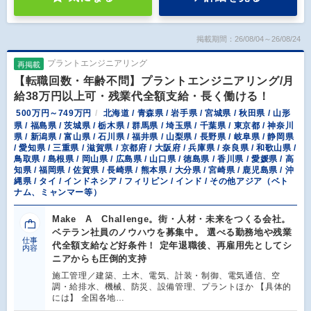
掲載期間：26/08/04～26/08/24
プラントエンジニアリング
再掲載
【転職回数・年齢不問】プラントエンジニアリング/月
給38万円以上可・残業代全額支給・長く働ける！
500万円～749万円
北海道 / 青森県 / 岩手県 / 宮城県 / 秋田県 / 山形
県 / 福島県 / 茨城県 / 栃木県 / 群馬県 / 埼玉県 / 千葉県 / 東京都 / 神奈川
県 / 新潟県 / 富山県 / 石川県 / 福井県 / 山梨県 / 長野県 / 岐阜県 / 静岡県
/ 愛知県 / 三重県 / 滋賀県 / 京都府 / 大阪府 / 兵庫県 / 奈良県 / 和歌山県 /
鳥取県 / 島根県 / 岡山県 / 広島県 / 山口県 / 徳島県 / 香川県 / 愛媛県 / 高
知県 / 福岡県 / 佐賀県 / 長崎県 / 熊本県 / 大分県 / 宮崎県 / 鹿児島県 / 沖
縄県 / タイ / インドネシア / フィリピン / インド / その他アジア（ベト
ナム、ミャンマー等）
Make A Challenge。街・人材・未来をつくる会社。
ベテラン社員のノウハウを募集中。 選べる勤務地や残業
仕事
代全額支給など好条件！ 定年退職後、再雇用先としてシ
内容
ニアからも圧倒的支持
施工管理／建築、土木、電気、計装・制御、電気通信、空
調・給排水、機械、防災、設備管理、プラントほか 【具体的
には】 全国各地…