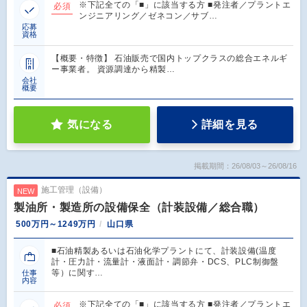
※下記全ての「■」に該当する方 ■発注者／プラントエ
必須
ンジニアリング／ゼネコン／サブ…
応募
資格
【概要・特徴】 石油販売で国内トップクラスの総合エネルギ
ー事業者。 資源調達から精製…
会社
概要
気になる
詳細を見る
掲載期間：26/08/03～26/08/16
施工管理（設備）
NEW
製油所・製造所の設備保全（計装設備／総合職）
500万円～1249万円
山口県
■石油精製あるいは石油化学プラントにて、計装設備(温度
計・圧力計・流量計・液面計・調節弁・DCS、PLC制御盤
等）に関す…
仕事
内容
※下記全ての「■」に該当する方 ■発注者／プラントエ
必須