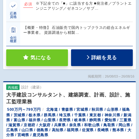
※下記全ての「■」に該当する方 ■発注者／プラントエ
必須
ンジニアリング／ゼネコン／サブ…
応募
資格
【概要・特徴】 石油販売で国内トップクラスの総合エネルギ
ー事業者。 資源調達から精製…
会社
概要
気になる
詳細を見る
掲載期間：26/08/03～26/08/16
設計（建築）
再掲載
大手建設コンサルタント、建築調査、計画、設計、施
工監理業務
500万円～799万円
北海道 / 青森県 / 宮城県 / 秋田県 / 山形県 / 福島
県 / 茨城県 / 栃木県 / 群馬県 / 埼玉県 / 千葉県 / 東京都 / 神奈川県 / 新潟
県 / 富山県 / 福井県 / 山梨県 / 長野県 / 岐阜県 / 静岡県 / 愛知県 / 三重県
/ 滋賀県 / 京都府 / 大阪府 / 兵庫県 / 奈良県 / 和歌山県 / 鳥取県 / 岡山県 /
広島県 / 山口県 / 徳島県 / 高知県 / 福岡県 / 佐賀県 / 長崎県 / 熊本県 / 大
分県 / 宮崎県 / 鹿児島県