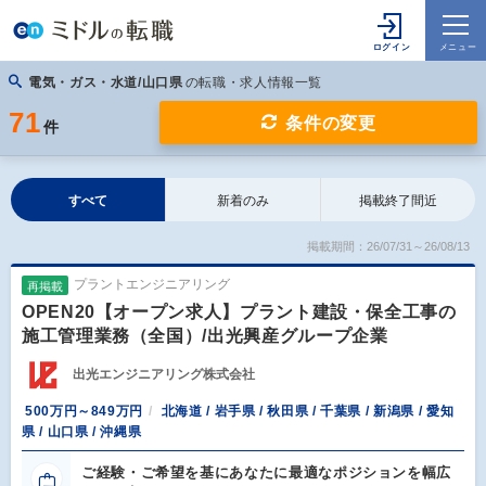
電気・ガス・水道/山口県
の転職・求人情報一覧
71
条件の変更
件
すべて
新着のみ
掲載終了間近
掲載期間：26/07/31～26/08/13
プラントエンジニアリング
再掲載
OPEN20【オープン求人】プラント建設・保全工事の
施工管理業務（全国）/出光興産グループ企業
出光エンジニアリング株式会社
500万円～849万円
北海道 / 岩手県 / 秋田県 / 千葉県 / 新潟県 / 愛知
県 / 山口県 / 沖縄県
ご経験・ご希望を基にあなたに最適なポジションを幅広