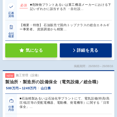
■危険物プラントあるいは重工機器メーカーにおける下
必須
記いずれかに該当する方 ・自社設…
応募
資格
【概要・特徴】 石油販売で国内トップクラスの総合エネルギ
ー事業者。 資源調達から精製…
会社
概要
気になる
詳細を見る
掲載期間：26/08/03～26/08/16
施工管理（設備）
NEW
製油所・製造所の設備保全（電気設備／総合職）
500万円～1249万円
山口県
■石油精製あるいは石油化学プラントにて、電気設備(特高/高
圧/低圧等の受配電機器、電動機、発電機等）に関する「日常
保全」…
仕事
内容