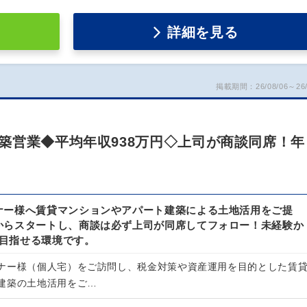
詳細を見る
掲載期間：26/08/06～26/
築営業◆平均年収938万円◇上司が商談同席！年
ナー様へ賃貸マンションやアパート建築による土地活用をご提
からスタートし、商談は必ず上司が同席してフォロー！未経験か
超を目指せる環境です。
ナー様（個人宅）をご訪問し、税金対策や資産運用を目的とした賃
建築の土地活用をご…