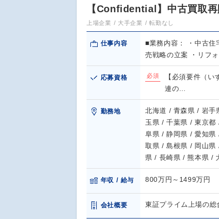
【Confidential】中古
上場企業
大手企業
転勤なし
■業務内容： ・中古
仕事内容
売戦略の立案 ・リフ
必須
【必須要件（い
応募資格
連の…
北海道 / 青森県 / 岩手県
勤務地
玉県 / 千葉県 / 東京都 
阜県 / 静岡県 / 愛知県 
取県 / 島根県 / 岡山県 
県 / 長崎県 / 熊本県 /
800万円～1499万円
年収 / 給与
東証プライム上場の総
会社概要