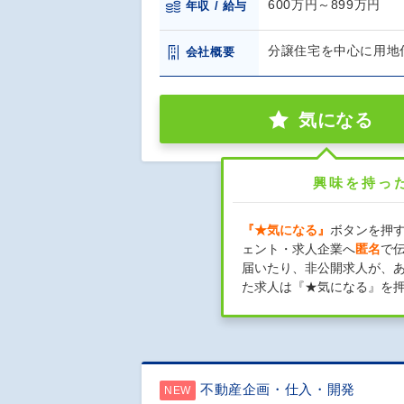
600万円～899万円
年収 / 給与
分譲住宅を中心に用地
会社概要
気になる
興味を持っ
『★気になる』
ボタンを押
ェント・求人企業へ
匿名
で
届いたり、非公開求人が、
た求人は『★気になる』を
不動産企画・仕入・開発
NEW