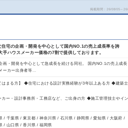
掲載期間：26/08/05～26/
住宅の企画・開発を中心として国内NO.1の売上成長率を誇
を大手ハウスメーカー価格の7割で提供しております。
企画・開発を中心として急成長を続ける同社。 国内NO.1の売上成長
メーカー出身者等…
てはまる方】 ◆住宅における設計実務経験が3年以上ある方 ◆建築
ーカー・設計事務所・工務店など、ご出身の方 ◆施工管理技士やイ
 / 千葉県 / 東京都 / 神奈川県 / 石川県 / 静岡県 / 愛知県 / 大阪府 /
県 / 山口県 / 香川県 / 福岡県