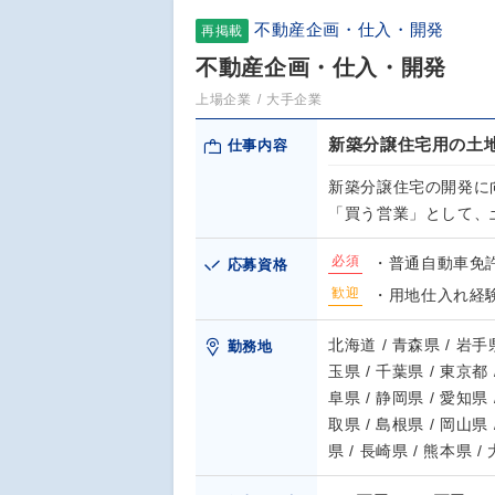
不動産企画・仕入・開発
再掲載
不動産企画・仕入・開発
上場企業
大手企業
新築分譲住宅用の土
仕事内容
新築分譲住宅の開発に
「買う営業」として、
必須
・普通自動車免
応募資格
歓迎
・用地仕入れ経験
北海道 / 青森県 / 岩手県
勤務地
玉県 / 千葉県 / 東京都 
阜県 / 静岡県 / 愛知県 
取県 / 島根県 / 岡山県 
県 / 長崎県 / 熊本県 /