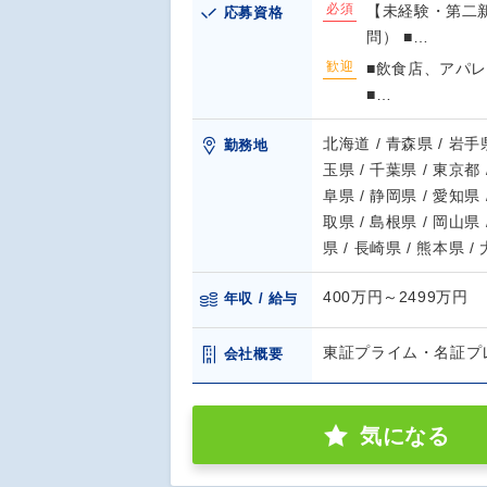
必須
【未経験・第二
応募資格
問） ■…
歓迎
■飲食店、アパ
■…
北海道 / 青森県 / 岩手県
勤務地
玉県 / 千葉県 / 東京都 
阜県 / 静岡県 / 愛知県 
取県 / 島根県 / 岡山県 
県 / 長崎県 / 熊本県 /
400万円～2499万円
年収 / 給与
東証プライム・名証プ
会社概要
気になる