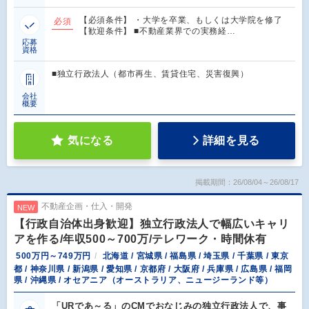
【必須条件】 ・大学を卒業、もしくは大学院を修了
必須
【歓迎条件】 ■不動産業界での実務経…
応募
資格
■独立行政法人（都市再生、賃貸住宅、災害復興）
会社
概要
気になる
詳細を見る
掲載期間：26/08/04～26/08/17
不動産企画・仕入・開発
NEW
【行政自治体出身歓迎】独立行政法人で幅広いキャリ
アを作る/年収500～700万/テレワーク・時間休有
500万円～749万円
北海道 / 宮城県 / 福島県 / 埼玉県 / 千葉県 / 東京
都 / 神奈川県 / 新潟県 / 愛知県 / 京都府 / 大阪府 / 兵庫県 / 広島県 / 福岡
県 / 沖縄県 / オセアニア（オーストラリア、ニュージーランド等）
「URであ～る」のCMでおなじみの独立行政法人で、事