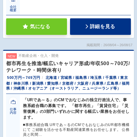
会社
概要
気になる
詳細を見る
掲載期間：26/08/04～26/08/17
不動産企画・仕入・開発
NEW
都市再生を推進/幅広いキャリア形成/年収500～700万/
テレワーク・時間休有り
500万円～749万円
北海道 / 宮城県 / 福島県 / 埼玉県 / 千葉県 / 東京
都 / 神奈川県 / 新潟県 / 愛知県 / 京都府 / 大阪府 / 兵庫県 / 広島県 / 福岡
県 / 沖縄県 / オセアニア（オーストラリア、ニュージーランド等）
「URであ～る」のCMでおなじみの独立行政法人で、事
務系総合職の募集です。 「都市再生」「賃貸住宅」「災
仕事
害復興」の3部門いずれかに関する幅広い業務をお任せし
内容
ます。
■事務系総合職 URであ～るのCMでもおなじみのUR都市機構
にて ご経験を活かせる不動産関連業務をお任せします。 公務
員と民間…