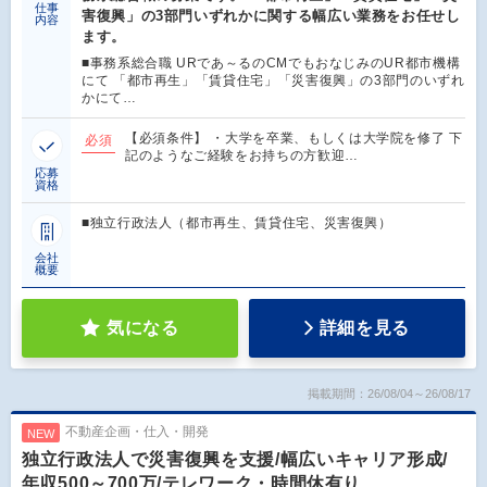
仕事
害復興」の3部門いずれかに関する幅広い業務をお任せし
内容
ます。
■事務系総合職 URであ～るのCMでもおなじみのUR都市機構
にて 「都市再生」「賃貸住宅」「災害復興」の3部門のいずれ
かにて…
【必須条件】 ・大学を卒業、もしくは大学院を修了 下
必須
記のようなご経験をお持ちの方歓迎…
応募
資格
■独立行政法人（都市再生、賃貸住宅、災害復興）
会社
概要
気になる
詳細を見る
掲載期間：26/08/04～26/08/17
不動産企画・仕入・開発
NEW
独立行政法人で災害復興を支援/幅広いキャリア形成/
年収500～700万/テレワーク・時間休有り