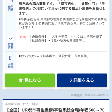
務系総合職の募集です。 「都市再生」「賃貸住宅」「災
仕事
害復興」の3部門いずれかに関する幅広い業務をお任せし
内容
ます。
■事務系総合職 東京都や地方公共団体など行政機関での就業経
験がある方は 公務員に近い環境である為、特にご活躍頂いて
います！ U…
【必須条件】 ・大学を卒業、もしくは大学院を修了
必須
【歓迎条件】 ■行政や地方公共団体等…
応募
資格
■独立行政法人（都市再生、賃貸住宅、災害復興）
会社
概要
気になる
詳細を見る
掲載期間：26/08/01～26/08/14
不動産企画・仕入・開発
【全国】UR都市再生機構/事務系総合職/年収500～70