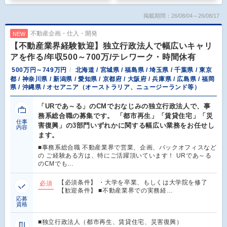
掲載期間：26/08/04～26/08/17
不動産企画・仕入・開発
NEW
【不動産業界経験歓迎】独立行政法人で幅広いキャリ
アを作る/年収500～700万/テレワーク・時間休有
500万円～749万円
北海道 / 宮城県 / 福島県 / 埼玉県 / 千葉県 / 東京
都 / 神奈川県 / 新潟県 / 愛知県 / 京都府 / 大阪府 / 兵庫県 / 広島県 / 福岡
県 / 沖縄県 / オセアニア（オーストラリア、ニュージーランド等）
「URであ～る」のCMでおなじみの独立行政法人で、事
務系総合職の募集です。 「都市再生」「賃貸住宅」「災
仕事
害復興」の3部門いずれかに関する幅広い業務をお任せし
内容
ます。
■事務系総合職 不動産業界で営業、企画、バックオフィスなど
の ご経験ある方は、特にご活躍頂いています！ URであ～る
のCMでも…
【必須条件】 ・大学を卒業、もしくは大学院を修了
必須
【歓迎条件】 ■不動産業界での実務経…
応募
資格
■独立行政法人（都市再生、賃貸住宅、災害復興）