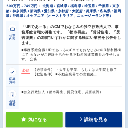
500万円～749万円
北海道 / 宮城県 / 福島県 / 埼玉県 / 千葉県 / 東京
都 / 神奈川県 / 新潟県 / 愛知県 / 京都府 / 大阪府 / 兵庫県 / 広島県 / 福岡
県 / 沖縄県 / オセアニア（オーストラリア、ニュージーランド等）
「URであ～る」のCMでおなじみの独立行政法人で、事
務系総合職の募集です。 「都市再生」「賃貸住宅」「災
仕事
害復興」の3部門いずれかに関する幅広い業務をお任せし
内容
ます。
■事務系総合職 URであ～るのCMでもおなじみのUR都市機構
にて あなたがご経験を活かせる不動産関連業務をお任せしま
す。 公務…
【必須条件】 ・大学を卒業、もしくは大学院を修了
必須
【歓迎条件】 ■不動産業界での実務経…
応募
資格
■独立行政法人（都市再生、賃貸住宅、災害復興）
会社
概要
気になる
詳細を見る