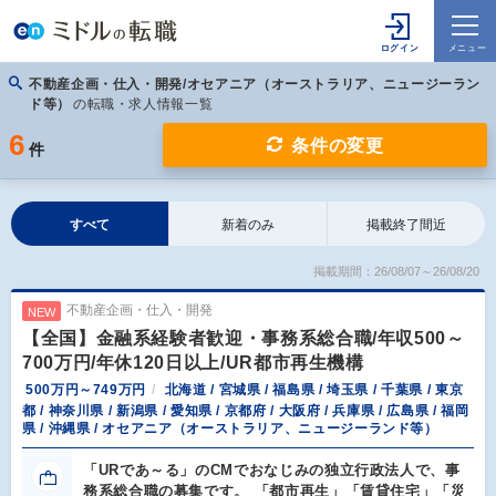
不動産企画・仕入・開発/オセアニア（オーストラリア、ニュージーラン
ド等）
の転職・求人情報一覧
6
条件の変更
件
すべて
新着のみ
掲載終了間近
掲載期間：26/08/07～26/08/20
不動産企画・仕入・開発
NEW
【全国】金融系経験者歓迎・事務系総合職/年収500～
700万円/年休120日以上/UR都市再生機構
500万円～749万円
北海道 / 宮城県 / 福島県 / 埼玉県 / 千葉県 / 東京
都 / 神奈川県 / 新潟県 / 愛知県 / 京都府 / 大阪府 / 兵庫県 / 広島県 / 福岡
県 / 沖縄県 / オセアニア（オーストラリア、ニュージーランド等）
「URであ～る」のCMでおなじみの独立行政法人で、事
務系総合職の募集です。 「都市再生」「賃貸住宅」「災