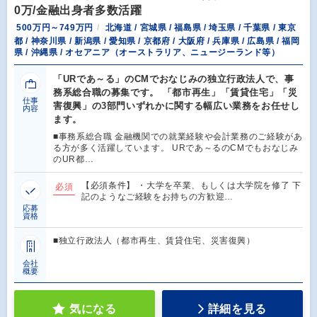
0万/金融出身者多数活躍
500万円～749万円
北海道 / 宮城県 / 福島県 / 埼玉県 / 千葉県 / 東京
都 / 神奈川県 / 新潟県 / 愛知県 / 京都府 / 大阪府 / 兵庫県 / 広島県 / 福岡
県 / 沖縄県 / オセアニア（オーストラリア、ニュージーランド等）
「URであ～る」のCMでおなじみの独立行政法人で、事
務系総合職の募集です。 「都市再生」「賃貸住宅」「災
仕事
害復興」の3部門いずれかに関する幅広い業務をお任せし
内容
ます。
■事務系総合職 金融機関での就業経験や会計業務のご経験があ
る方が多く活躍しています。 URであ～るのCMでもおなじみ
のUR都…
【必須条件】 ・大学を卒業、もしくは大学院を修了 下
必須
記のようなご経験をお持ちの方歓迎…
応募
資格
■独立行政法人（都市再生、賃貸住宅、災害復興）
会社
概要
気になる
詳細を見る