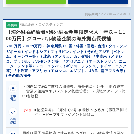
掲載期間：26/08/06～26/08/19
物流企画・ロジスティクス
再掲載
【海外駐在経験者×海外駐在希望限定求人！年収～1,1
00万円】グローバル物流企業の海外拠点長候補
700万円～1099万円
神奈川県 / 中国 / 韓国 / 香港 / 台湾 / タイ / シン
ガポール / インドネシア / フィリピン / インド / その他アジア（ベトナ
ム、ミャンマー等） / 北米（アメリカ、カナダ等） / 中南米（メキシ
コ、ブラジル、アルゼンチン等） / オセアニア（オーストラリア、ニュ
ージーランド等） / ヨーロッパ（イギリス、フランス、ドイツ、ロシア
等） / 中近東・アフリカ（モロッコ、エジプト、UAE、南アフリカ等）
/ その他の海外
・国内にて約1年前後の研修後、海外拠点へ赴任 ・拠点運営
（営業／組織マネジメント／収益管理） ・現地スタッフ（約1
00名規模…
仕事
内容
■物流業界にて海外での駐在経験のある⽅（職種不問で
必須
す） ■ピープルマネジメント経験…
応募
資格
同社は電子部品物流に強みを持つグローバル総合物流企業で