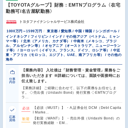
【TOYOTAグループ】財務：EMTNプログラム〈在宅
勤務可/名古屋駅勤務〉
トヨタファイナンシャルサービス株式会社
1000万円～1599万円
東京都 / 愛知県 / 中国 / 韓国 / シンガポール /
インドネシア / フィリピン / インド / その他アジア（ベトナム、ミャン
マー等） / 北米（アメリカ、カナダ等） / 中南米（メキシコ、ブラジ
ル、アルゼンチン等） / オセアニア（オーストラリア、ニュージーラン
ド等） / ヨーロッパ（イギリス、フランス、ドイツ、ロシア等） / 中近
東・アフリカ（モロッコ、エジプト、UAE、南アフリカ等） / その他の
海外
【業務内容】 入社後は「財務管理・資金管理」業務をご
担当いただきます ※詳細については、面談や面接時にお
仕事
伝え致します。
内容
【業務詳細】 ご経験に合わせて、以下の業務をお任せしま
す。 ◇売出債（Uridashi Bond）発行実務 ◇EMTNプログ
ラ…
【必須（MUST）】 ・A,証券会社 DCM（Debt Capita
必須
l Marke…
応募
【歓迎（WANT）】 ・売出外債（Uridashi Bond）の
歓迎
資格
発行実務経験 ・EM…