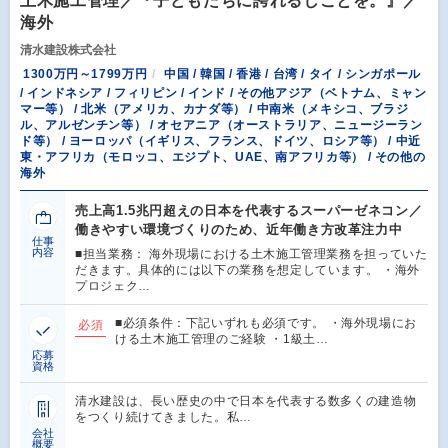
土木施工管理／『子どもたちに誇れるしごとを。』／
海外
清水建設株式会社
1300万円～1799万円
中国 / 韓国 / 香港 / 台湾 / タイ / シンガポール
/ インドネシア / フィリピン / インド / その他アジア（ベトナム、ミャン
マー等） / 北米（アメリカ、カナダ等） / 中南米（メキシコ、ブラジ
ル、アルゼンチン等） / オセアニア（オーストラリア、ニュージーラン
ド等） / ヨーロッパ（イギリス、フランス、ドイツ、ロシア等） / 中近
東・アフリカ（モロッコ、エジプト、UAE、南アフリカ等） / その他の
海外
売上高1.5兆円超えの日本を代表するスーパーゼネコン／
働きやすい環境づくりのため、近年働き方改革注力中
仕事
内容
■担当業務： 海外現場における土木施工管理業務を担っていた
だきます。具体的には以下の業務を想定しています。 ・海外
プロジェク…
■必須条件：下記いずれも必須です。 ・海外現場にお
必須
ける土木施工管理のご経験 ・1級土…
応募
資格
清水建設は、長い歴史の中で日本を代表する数多くの建造物
をつくり続けてきました。私…
会社
概要