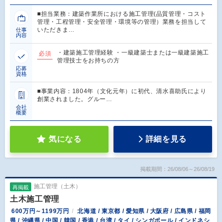
■担当業務：建築作業所における施工管理(品質管理・コスト
管理・工程管理・安全管理・環境等の管理）業務を担当して
いただきま…
仕事
内容
・建築施工管理経験 ・一級建築士または一級建築施工
必須
管理技士をお持ちの方
応募
資格
■事業内容：1804年（文化元年）に初代、清水喜助氏により
創業されました。グルー…
会社
概要
気になる
詳細を見る
掲載期間：26/08/06～26/08/19
施工管理（土木）
再掲載
土木施工管理
600万円～1199万円
北海道 / 東京都 / 愛知県 / 大阪府 / 広島県 / 福岡
県 / 沖縄県 / 中国 / 韓国 / 香港 / 台湾 / タイ / シンガポール / インドネシ