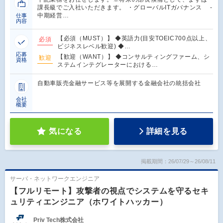
課長級でご入社いただきます。 ・グローバルITガバナンス ‐
中期経営…
仕事
内容
【必須（MUST）】 ◆英語力(目安TOEIC700点以上、
必須
ビジネスレベル歓迎) ◆…
応募
【歓迎（WANT）】 ◆コンサルティングファーム、シ
歓迎
資格
ステムインテグレーターにおける…
自動車販売金融サービス等を展開する金融会社の統括会社
会社
概要
気になる
詳細を見る
掲載期間：26/07/29～26/08/11
サーバ・ネットワークエンジニア
【フルリモート】攻撃者の視点でシステムを守るセキ
ュリティエンジニア（ホワイトハッカー）
Priv Tech株式会社