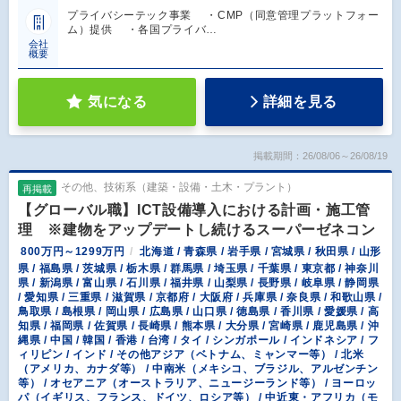
プライバシーテック事業 ・CMP（同意管理プラットフォー
ム）提供 ・各国プライバ…
会社
概要
気になる
詳細を見る
掲載期間：26/08/06～26/08/19
その他、技術系（建築・設備・土木・プラント）
再掲載
【グローバル職】ICT設備導入における計画・施工管
理 ※建物をアップデートし続けるスーパーゼネコン
800万円～1299万円
北海道 / 青森県 / 岩手県 / 宮城県 / 秋田県 / 山形
県 / 福島県 / 茨城県 / 栃木県 / 群馬県 / 埼玉県 / 千葉県 / 東京都 / 神奈川
県 / 新潟県 / 富山県 / 石川県 / 福井県 / 山梨県 / 長野県 / 岐阜県 / 静岡県
/ 愛知県 / 三重県 / 滋賀県 / 京都府 / 大阪府 / 兵庫県 / 奈良県 / 和歌山県 /
鳥取県 / 島根県 / 岡山県 / 広島県 / 山口県 / 徳島県 / 香川県 / 愛媛県 / 高
知県 / 福岡県 / 佐賀県 / 長崎県 / 熊本県 / 大分県 / 宮崎県 / 鹿児島県 / 沖
縄県 / 中国 / 韓国 / 香港 / 台湾 / タイ / シンガポール / インドネシア / フ
ィリピン / インド / その他アジア（ベトナム、ミャンマー等） / 北米
（アメリカ、カナダ等） / 中南米（メキシコ、ブラジル、アルゼンチン
等） / オセアニア（オーストラリア、ニュージーランド等） / ヨーロッ
パ（イギリス、フランス、ドイツ、ロシア等） / 中近東・アフリカ（モ