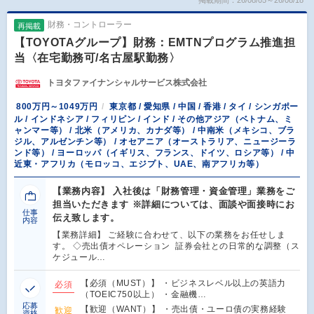
財務・コントローラー
再掲載
【TOYOTAグループ】財務：EMTNプログラム推進担
当〈在宅勤務可/名古屋駅勤務〉
トヨタファイナンシャルサービス株式会社
800万円～1049万円
東京都 / 愛知県 / 中国 / 香港 / タイ / シンガポー
ル / インドネシア / フィリピン / インド / その他アジア（ベトナム、ミ
ャンマー等） / 北米（アメリカ、カナダ等） / 中南米（メキシコ、ブラ
ジル、アルゼンチン等） / オセアニア（オーストラリア、ニュージーラ
ンド等） / ヨーロッパ（イギリス、フランス、ドイツ、ロシア等） / 中
近東・アフリカ（モロッコ、エジプト、UAE、南アフリカ等）
【業務内容】 入社後は「財務管理・資金管理」業務をご
担当いただきます ※詳細については、面談や面接時にお
仕事
伝え致します。
内容
【業務詳細】 ご経験に合わせて、以下の業務をお任せしま
す。 ◇売出債オペレーション 証券会社との日常的な調整（ス
ケジュール…
【必須（MUST）】 ・ビジネスレベル以上の英語力
必須
（TOEIC750以上） ・金融機…
応募
【歓迎（WANT）】 ・売出債・ユーロ債の実務経験
歓迎
資格