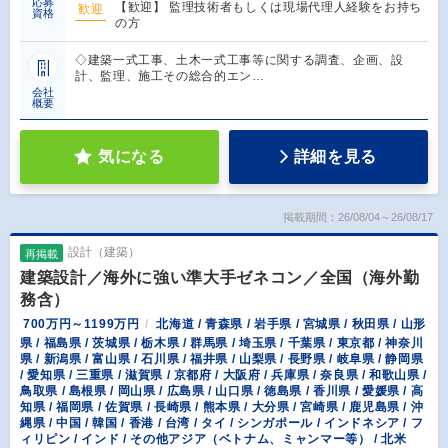
応募
【歓迎】 監理技術者もしくは現場代理人経験をお持ち
歓迎
資格
の方
◇建築一式工事、土木一式工事等に関する調査、企画、設
計、監理、施工その総合的エン…
会社
概要
気になる
詳細を見る
掲載期間：26/08/04～26/08/17
設計（建築）
再掲載
建築設計／海外に強い準大手ゼネコン／全国（海外勤
務含）
700万円～1199万円
北海道 / 青森県 / 岩手県 / 宮城県 / 秋田県 / 山形
県 / 福島県 / 茨城県 / 栃木県 / 群馬県 / 埼玉県 / 千葉県 / 東京都 / 神奈川
県 / 新潟県 / 富山県 / 石川県 / 福井県 / 山梨県 / 長野県 / 岐阜県 / 静岡県
/ 愛知県 / 三重県 / 滋賀県 / 京都府 / 大阪府 / 兵庫県 / 奈良県 / 和歌山県 /
鳥取県 / 島根県 / 岡山県 / 広島県 / 山口県 / 徳島県 / 香川県 / 愛媛県 / 高
知県 / 福岡県 / 佐賀県 / 長崎県 / 熊本県 / 大分県 / 宮崎県 / 鹿児島県 / 沖
縄県 / 中国 / 韓国 / 香港 / 台湾 / タイ / シンガポール / インドネシア / フ
ィリピン / インド / その他アジア（ベトナム、ミャンマー等） / 北米