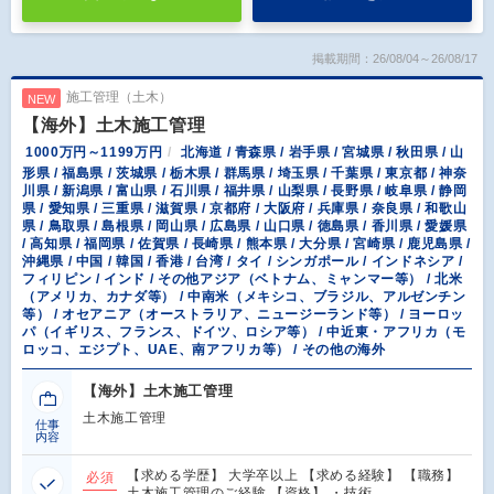
掲載期間：26/08/04～26/08/17
施工管理（土木）
NEW
【海外】土木施工管理
1000万円～1199万円
北海道 / 青森県 / 岩手県 / 宮城県 / 秋田県 / 山
形県 / 福島県 / 茨城県 / 栃木県 / 群馬県 / 埼玉県 / 千葉県 / 東京都 / 神奈
川県 / 新潟県 / 富山県 / 石川県 / 福井県 / 山梨県 / 長野県 / 岐阜県 / 静岡
県 / 愛知県 / 三重県 / 滋賀県 / 京都府 / 大阪府 / 兵庫県 / 奈良県 / 和歌山
県 / 鳥取県 / 島根県 / 岡山県 / 広島県 / 山口県 / 徳島県 / 香川県 / 愛媛県
/ 高知県 / 福岡県 / 佐賀県 / 長崎県 / 熊本県 / 大分県 / 宮崎県 / 鹿児島県 /
沖縄県 / 中国 / 韓国 / 香港 / 台湾 / タイ / シンガポール / インドネシア /
フィリピン / インド / その他アジア（ベトナム、ミャンマー等） / 北米
（アメリカ、カナダ等） / 中南米（メキシコ、ブラジル、アルゼンチン
等） / オセアニア（オーストラリア、ニュージーランド等） / ヨーロッ
パ（イギリス、フランス、ドイツ、ロシア等） / 中近東・アフリカ（モ
ロッコ、エジプト、UAE、南アフリカ等） / その他の海外
【海外】土木施工管理
土木施工管理
仕事
内容
【求める学歴】 大学卒以上 【求める経験】 【職務】
必須
土木施工管理のご経験 【資格】 ・技術…