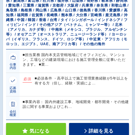
県 / 新潟県 / 富山県 / 石川県 / 福井県 / 山梨県 / 長野県 / 岐阜県 / 静岡県
/ 愛知県 / 三重県 / 滋賀県 / 京都府 / 大阪府 / 兵庫県 / 奈良県 / 和歌山県 /
鳥取県 / 島根県 / 岡山県 / 広島県 / 山口県 / 徳島県 / 香川県 / 愛媛県 / 高
知県 / 福岡県 / 佐賀県 / 長崎県 / 熊本県 / 大分県 / 宮崎県 / 鹿児島県 / 沖
縄県 / 中国 / 韓国 / 香港 / 台湾 / タイ / シンガポール / インドネシア / フ
ィリピン / インド / その他アジア（ベトナム、ミャンマー等） / 北米
（アメリカ、カナダ等） / 中南米（メキシコ、ブラジル、アルゼンチン
等） / オセアニア（オーストラリア、ニュージーランド等） / ヨーロッ
パ（イギリス、フランス、ドイツ、ロシア等） / 中近東・アフリカ（モ
ロッコ、エジプト、UAE、南アフリカ等） / その他の海外
■担当業務 国内本支店管轄地域にてオフィスビル、マンショ
ン、工場などの建築現場における施工管理全般に従事いただ
きます。 ■業…
仕事
内容
■必須条件 ・高卒以上で施工管理業務経験が5年以上を
必須
有する方（但し、経験・実績によ…
応募
資格
■事業内容： 国内外建設工事、地域開発・都市開発・その他建
設に関する事業およびこれ…
会社
概要
気になる
詳細を見る