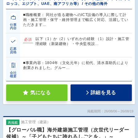
ロッコ、エジプト、UAE、南アフリカ等） / その他の海外
■職種概要： 同社が造る建物へのICT設備の導入に際して計
画・施工管理・保守・維持管理まで幅広く対応、活躍してい
ただきます…
仕事
内容
以下（1）か（2）いずれかの経験 （1）設計・施工管
必須
理経験（新築建物） ・中央監視設…
応募
資格
■事業内容：1804年（文化元年）に初代、清水喜助氏により
創業されました。グルー…
会社
概要
気になる
詳細を見る
掲載期間：26/08/06～26/08/19
施工管理（建築）
再掲載
【グローバル職】海外建築施工管理（次世代リーダー
候補）～「子どもたちに誇れるしごとを。」～