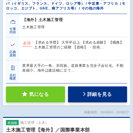
パ（イギリス、フランス、ドイツ、ロシア等） / 中近東・アフリカ（モ
ロッコ、エジプト、UAE、南アフリカ等） / その他の海外
【海外】土木施工管理
土木施工管理
仕事
内容
【求める学歴】 大学卒以上 【求める経験】 【職務】
必須
土木施工管理のご経験 【資格】 ・技術…
応募
資格
業界最大手の一角。非同族。道路事業を完全子会社化。不動
産縮小。海外は建設軸に立て…
会社
概要
気になる
詳細を見る
掲載期間：26/08/04～26/08/17
施工管理（土木）
再掲載
土木施工管理【海外】／国際事業本部