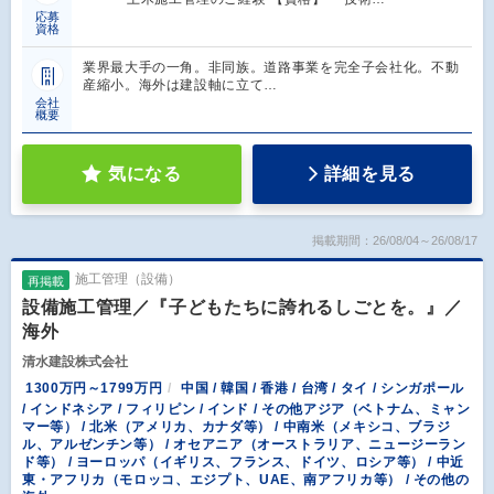
応募
資格
業界最大手の一角。非同族。道路事業を完全子会社化。不動
産縮小。海外は建設軸に立て…
会社
概要
気になる
詳細を見る
掲載期間：26/08/04～26/08/17
施工管理（設備）
再掲載
設備施工管理／『子どもたちに誇れるしごとを。』／
海外
清水建設株式会社
1300万円～1799万円
中国 / 韓国 / 香港 / 台湾 / タイ / シンガポール
/ インドネシア / フィリピン / インド / その他アジア（ベトナム、ミャン
マー等） / 北米（アメリカ、カナダ等） / 中南米（メキシコ、ブラジ
ル、アルゼンチン等） / オセアニア（オーストラリア、ニュージーラン
ド等） / ヨーロッパ（イギリス、フランス、ドイツ、ロシア等） / 中近
東・アフリカ（モロッコ、エジプト、UAE、南アフリカ等） / その他の