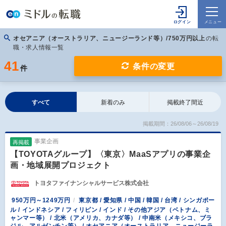
オセアニア（オーストラリア、ニュージーランド等）/750万円以上
の転
職・求人情報一覧
41
条件の変更
件
すべて
新着のみ
掲載終了間近
掲載期間：26/08/06～26/08/19
事業企画
再掲載
【TOYOTAグループ】〈東京〉MaaSアプリの事業企
画・地域展開プロジェクト
トヨタファイナンシャルサービス株式会社
950万円～1249万円
東京都 / 愛知県 / 中国 / 韓国 / 台湾 / シンガポー
ル / インドネシア / フィリピン / インド / その他アジア（ベトナム、ミ
ャンマー等） / 北米（アメリカ、カナダ等） / 中南米（メキシコ、ブラ
ジル、アルゼンチン等） / オセアニア（オーストラリア、ニュージーラ