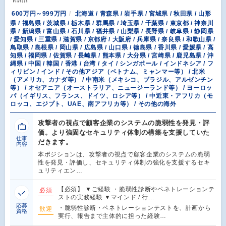
600万円～999万円
北海道 / 青森県 / 岩手県 / 宮城県 / 秋田県 / 山形
県 / 福島県 / 茨城県 / 栃木県 / 群馬県 / 埼玉県 / 千葉県 / 東京都 / 神奈川
県 / 新潟県 / 富山県 / 石川県 / 福井県 / 山梨県 / 長野県 / 岐阜県 / 静岡県
/ 愛知県 / 三重県 / 滋賀県 / 京都府 / 大阪府 / 兵庫県 / 奈良県 / 和歌山県 /
鳥取県 / 島根県 / 岡山県 / 広島県 / 山口県 / 徳島県 / 香川県 / 愛媛県 / 高
知県 / 福岡県 / 佐賀県 / 長崎県 / 熊本県 / 大分県 / 宮崎県 / 鹿児島県 / 沖
縄県 / 中国 / 韓国 / 香港 / 台湾 / タイ / シンガポール / インドネシア / フ
ィリピン / インド / その他アジア（ベトナム、ミャンマー等） / 北米
（アメリカ、カナダ等） / 中南米（メキシコ、ブラジル、アルゼンチン
等） / オセアニア（オーストラリア、ニュージーランド等） / ヨーロッ
パ（イギリス、フランス、ドイツ、ロシア等） / 中近東・アフリカ（モ
ロッコ、エジプト、UAE、南アフリカ等） / その他の海外
攻撃者の視点で顧客企業のシステムの脆弱性を発見・評
価。より強固なセキュリティ体制の構築を支援していた
仕事
だきます。
内容
本ポジションは、攻撃者の視点で顧客企業のシステムの脆弱
性を発見・評価し、セキュリティ体制の強化を支援するセキ
ュリティエン…
【必須】 ▼ご経験 ・脆弱性診断やペネトレーションテ
必須
ストの実務経験 ▼マインド / 行…
応募
・脆弱性診断・ペネトレーションテストを、計画から
歓迎
資格
実行、報告まで主体的に担った経験…