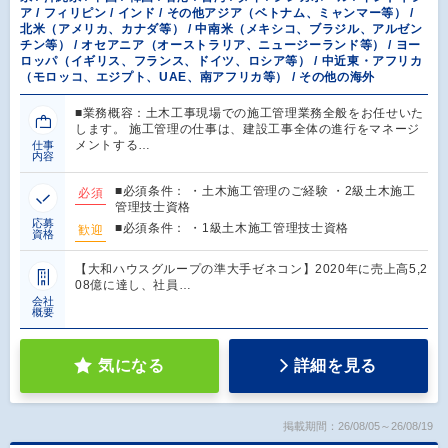
ア / フィリピン / インド / その他アジア（ベトナム、ミャンマー等） /
北米（アメリカ、カナダ等） / 中南米（メキシコ、ブラジル、アルゼン
チン等） / オセアニア（オーストラリア、ニュージーランド等） / ヨー
ロッパ（イギリス、フランス、ドイツ、ロシア等） / 中近東・アフリカ
（モロッコ、エジプト、UAE、南アフリカ等） / その他の海外
■業務概容：土木工事現場での施工管理業務全般をお任せいた
します。 施工管理の仕事は、建設工事全体の進行をマネージ
メントする…
仕事
内容
■必須条件： ・土木施工管理のご経験 ・2級土木施工
必須
管理技士資格
応募
■必須条件： ・1級土木施工管理技士資格
歓迎
資格
【大和ハウスグループの準大手ゼネコン】2020年に売上高5,2
08億に達し、社員…
会社
概要
気になる
詳細を見る
掲載期間：26/08/05～26/08/19