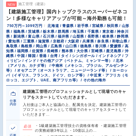
施工管理（建築）
NEW
【建築施工管理】国内トップクラスのスーパーゼネコ
ン！多様なキャリアアップが可能～海外勤務も可能！
750万円～1099万円
北海道 / 青森県 / 岩手県 / 宮城県 / 秋田県 / 山形
県 / 福島県 / 茨城県 / 栃木県 / 群馬県 / 埼玉県 / 千葉県 / 東京都 / 神奈川
県 / 新潟県 / 富山県 / 石川県 / 福井県 / 山梨県 / 長野県 / 岐阜県 / 静岡県
/ 愛知県 / 三重県 / 滋賀県 / 京都府 / 大阪府 / 兵庫県 / 奈良県 / 和歌山県 /
鳥取県 / 島根県 / 岡山県 / 広島県 / 山口県 / 徳島県 / 香川県 / 愛媛県 / 高
知県 / 福岡県 / 佐賀県 / 長崎県 / 熊本県 / 大分県 / 宮崎県 / 鹿児島県 / 沖
縄県 / 中国 / 韓国 / 香港 / 台湾 / タイ / シンガポール / インドネシア / フ
ィリピン / インド / その他アジア（ベトナム、ミャンマー等） / 北米
（アメリカ、カナダ等） / 中南米（メキシコ、ブラジル、アルゼンチン
等） / オセアニア（オーストラリア、ニュージーランド等） / ヨーロッ
パ（イギリス、フランス、ドイツ、ロシア等） / 中近東・アフリカ（モ
ロッコ、エジプト、UAE、南アフリカ等） / その他の海外
建築施工管理のプロフェッショナルとして現場でのキャ
リアをスタートしていただきます。
仕事
内容
入社後はご本人と協議の上、配属先を決定。建築施工管理の
プロフェッショナルとして現場でのキャリアをスタートして
いただきます…
・1級建築施工管理技士の資格保有者 ・建築施工管理
必須
の実務経験3年以上 ・10億以上の…
応募