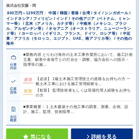
株式会社安藤・間
800万円～1299万円
中国 / 韓国 / 香港 / 台湾 / タイ / シンガポール /
インドネシア / フィリピン / インド / その他アジア（ベトナム、ミャン
マー等） / 北米（アメリカ、カナダ等） / 中南米（メキシコ、ブラジ
ル、アルゼンチン等） / オセアニア（オーストラリア、ニュージーラン
ド等） / ヨーロッパ（イギリス、フランス、ドイツ、ロシア等） / 中近
東・アフリカ（モロッコ、エジプト、UAE、南アフリカ等） / その他の
海外
■業務内容 とりわけ海外の土木工事作業所において、施工計画
立案、顧客や各省庁との打合せ・調整、協力会社への指示・
指導等の施…
仕事
内容
【必須】 1級土木施工管理技士の資格をお持ちの方 一
必須
般土木工事における施工管理経験を…
応募
【歓迎】 監理技術者もしくは現場代理人経験をお持ち
歓迎
資格
の方
■事業概要： 1.土木建築その他工事の調査、測量、企画、設
計、施工、監理、技術指導…
会社
概要
気になる
詳細を見る