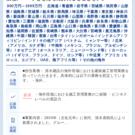
900万円～1999万円
北海道 / 青森県 / 岩手県 / 宮城県 / 秋田県 / 山形
県 / 福島県 / 茨城県 / 栃木県 / 群馬県 / 埼玉県 / 千葉県 / 東京都 / 神奈川
県 / 新潟県 / 富山県 / 石川県 / 福井県 / 山梨県 / 長野県 / 岐阜県 / 静岡県
/ 愛知県 / 三重県 / 滋賀県 / 京都府 / 大阪府 / 兵庫県 / 奈良県 / 和歌山県 /
鳥取県 / 島根県 / 岡山県 / 広島県 / 山口県 / 徳島県 / 香川県 / 愛媛県 / 高
知県 / 福岡県 / 佐賀県 / 長崎県 / 熊本県 / 大分県 / 宮崎県 / 鹿児島県 / 沖
縄県 / 中国 / 韓国 / 香港 / 台湾 / タイ / シンガポール / インドネシア / フ
ィリピン / インド / その他アジア（ベトナム、ミャンマー等） / 北米
（アメリカ、カナダ等） / 中南米（メキシコ、ブラジル、アルゼンチン
等） / オセアニア（オーストラリア、ニュージーランド等） / ヨーロッ
パ（イギリス、フランス、ドイツ、ロシア等） / 中近東・アフリカ（モ
ロッコ、エジプト、UAE、南アフリカ等） / その他の海外
■担当業務： 清水建設の海外現場における建築施工管理業務を
担っていただきます。具体的には以下の業務を想定していま
す。 ・海外…
仕事
内容
・海外現場における施工管理業務のご経験 ・ビジネス
必須
レベルの英語力
応募
資格
■事業内容：1804年（文化元年）に初代、清水喜助氏により
創業されました。グルー…
会社
概要