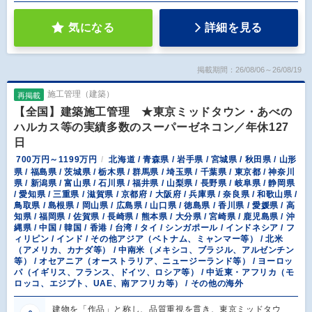
気になる
詳細を見る
掲載期間：26/08/06～26/08/19
施工管理（建築）
再掲載
【全国】建築施工管理 ★東京ミッドタウン・あべの
ハルカス等の実績多数のスーパーゼネコン／年休127
日
700万円～1199万円
北海道 / 青森県 / 岩手県 / 宮城県 / 秋田県 / 山形
県 / 福島県 / 茨城県 / 栃木県 / 群馬県 / 埼玉県 / 千葉県 / 東京都 / 神奈川
県 / 新潟県 / 富山県 / 石川県 / 福井県 / 山梨県 / 長野県 / 岐阜県 / 静岡県
/ 愛知県 / 三重県 / 滋賀県 / 京都府 / 大阪府 / 兵庫県 / 奈良県 / 和歌山県 /
鳥取県 / 島根県 / 岡山県 / 広島県 / 山口県 / 徳島県 / 香川県 / 愛媛県 / 高
知県 / 福岡県 / 佐賀県 / 長崎県 / 熊本県 / 大分県 / 宮崎県 / 鹿児島県 / 沖
縄県 / 中国 / 韓国 / 香港 / 台湾 / タイ / シンガポール / インドネシア / フ
ィリピン / インド / その他アジア（ベトナム、ミャンマー等） / 北米
（アメリカ、カナダ等） / 中南米（メキシコ、ブラジル、アルゼンチン
等） / オセアニア（オーストラリア、ニュージーランド等） / ヨーロッ
パ（イギリス、フランス、ドイツ、ロシア等） / 中近東・アフリカ（モ
ロッコ、エジプト、UAE、南アフリカ等） / その他の海外
建物を「作品」と称し、品質重視を貫き、東京ミッドタウ