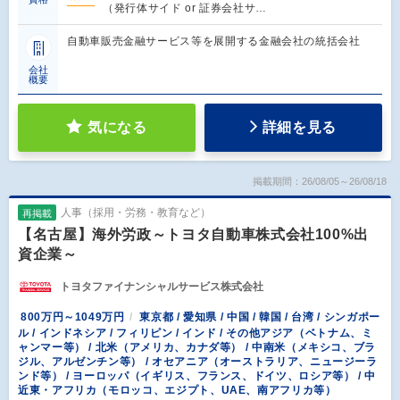
（発行体サイド or 証券会社サ…
自動車販売金融サービス等を展開する金融会社の統括会社
会社
概要
気になる
詳細を見る
掲載期間：26/08/05～26/08/18
人事（採用・労務・教育など）
再掲載
【名古屋】海外労政～トヨタ自動車株式会社100%出
資企業～
トヨタファイナンシャルサービス株式会社
800万円～1049万円
東京都 / 愛知県 / 中国 / 韓国 / 台湾 / シンガポー
ル / インドネシア / フィリピン / インド / その他アジア（ベトナム、ミ
ャンマー等） / 北米（アメリカ、カナダ等） / 中南米（メキシコ、ブラ
ジル、アルゼンチン等） / オセアニア（オーストラリア、ニュージーラ
ンド等） / ヨーロッパ（イギリス、フランス、ドイツ、ロシア等） / 中
近東・アフリカ（モロッコ、エジプト、UAE、南アフリカ等）