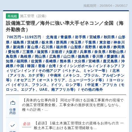
掲載期間：26/08/04～26/08/17
施工管理（設備）
再掲載
設備施工管理／海外に強い準大手ゼネコン／全国（海
外勤務含）
700万円～1199万円
北海道 / 青森県 / 岩手県 / 宮城県 / 秋田県 / 山形
県 / 福島県 / 茨城県 / 栃木県 / 群馬県 / 埼玉県 / 千葉県 / 東京都 / 神奈川
県 / 新潟県 / 富山県 / 石川県 / 福井県 / 山梨県 / 長野県 / 岐阜県 / 静岡県
/ 愛知県 / 三重県 / 滋賀県 / 京都府 / 大阪府 / 兵庫県 / 奈良県 / 和歌山県 /
鳥取県 / 島根県 / 岡山県 / 広島県 / 山口県 / 徳島県 / 香川県 / 愛媛県 / 高
知県 / 福岡県 / 佐賀県 / 長崎県 / 熊本県 / 大分県 / 宮崎県 / 鹿児島県 / 沖
縄県 / 中国 / 韓国 / 香港 / 台湾 / タイ / シンガポール / インドネシア / フ
ィリピン / インド / その他アジア（ベトナム、ミャンマー等） / 北米
（アメリカ、カナダ等） / 中南米（メキシコ、ブラジル、アルゼンチン
等） / オセアニア（オーストラリア、ニュージーランド等） / ヨーロッ
パ（イギリス、フランス、ドイツ、ロシア等） / 中近東・アフリカ（モ
ロッコ、エジプト、UAE、南アフリカ等） / その他の海外
【具体的な仕事内容】 同社が手掛ける設備工事案件の現場で
の施工管理業務全般。工事全体の進捗状況を把握しながら、
種々の計画・…
仕事
内容
【必須】 1級土木施工管理技士の資格をお持ちの方 一
必須
般土木工事における施工管理経験を…