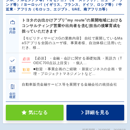
ンド等） / ヨーロッパ（イギリス、フランス、ドイツ、ロシア等） / 中
近東・アフリカ（モロッコ、エジプト、UAE、南アフリカ等）
トヨタのお出かけアプリ"my route"の展開地域における
コンサルティング営業や出向者を含む担当の後輩育成を
仕事
担っていただきます
内容
【モビリティサービスGの業務内容】 自社で展開しているMa
aSアプリを全国のユーザ様、事業者様、自治体様に活用いた
だき、移…
【必須】 ・金融・会計に関する基礎知識 ・英語力（T
必須
OEIC700点以上目安） ・個人…
応募
■歓迎 ・事業企画のご経験 ・新規ビジネスの企画・管
歓迎
資格
理・プロジェクトマネジメントなど…
自動車販売金融サービス等を展開する金融会社の統括会社
会社
概要
気になる
詳細を見る
掲載期間：26/08/05～26/08/18