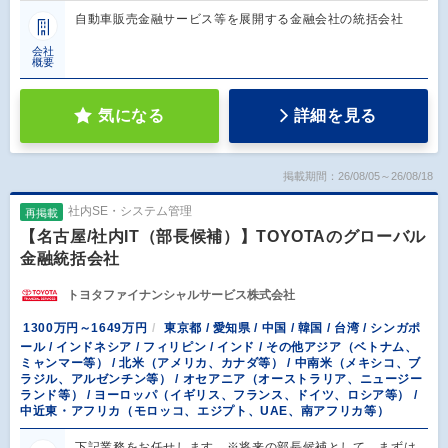
自動車販売金融サービス等を展開する金融会社の統括会社
会社
概要
気になる
詳細を見る
掲載期間：26/08/05～26/08/18
社内SE・システム管理
再掲載
【名古屋/社内IT（部長候補）】TOYOTAのグローバル
金融統括会社
トヨタファイナンシャルサービス株式会社
1300万円～1649万円
東京都 / 愛知県 / 中国 / 韓国 / 台湾 / シンガポ
ール / インドネシア / フィリピン / インド / その他アジア（ベトナム、
ミャンマー等） / 北米（アメリカ、カナダ等） / 中南米（メキシコ、ブ
ラジル、アルゼンチン等） / オセアニア（オーストラリア、ニュージー
ランド等） / ヨーロッパ（イギリス、フランス、ドイツ、ロシア等） /
中近東・アフリカ（モロッコ、エジプト、UAE、南アフリカ等）
下記業務をお任せします。※将来の部長候補として、まずは