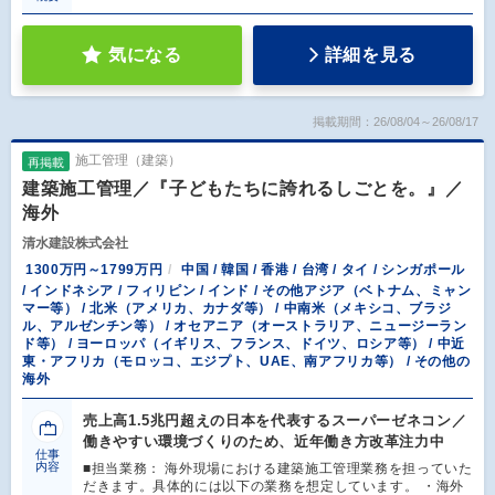
気になる
詳細を見る
掲載期間：26/08/04～26/08/17
施工管理（建築）
再掲載
建築施工管理／『子どもたちに誇れるしごとを。』／
海外
清水建設株式会社
1300万円～1799万円
中国 / 韓国 / 香港 / 台湾 / タイ / シンガポール
/ インドネシア / フィリピン / インド / その他アジア（ベトナム、ミャン
マー等） / 北米（アメリカ、カナダ等） / 中南米（メキシコ、ブラジ
ル、アルゼンチン等） / オセアニア（オーストラリア、ニュージーラン
ド等） / ヨーロッパ（イギリス、フランス、ドイツ、ロシア等） / 中近
東・アフリカ（モロッコ、エジプト、UAE、南アフリカ等） / その他の
海外
売上高1.5兆円超えの日本を代表するスーパーゼネコン／
働きやすい環境づくりのため、近年働き方改革注力中
仕事
内容
■担当業務： 海外現場における建築施工管理業務を担っていた
だきます。具体的には以下の業務を想定しています。 ・海外