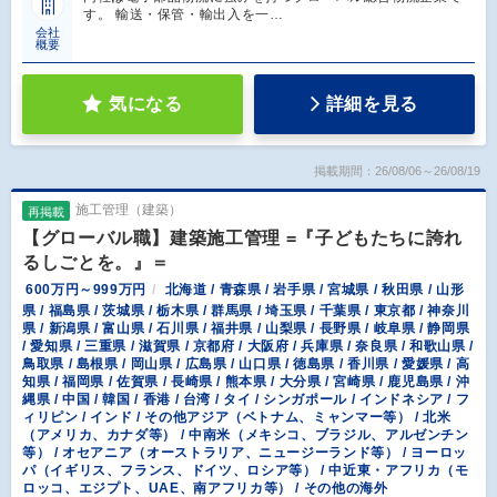
す。 輸送・保管・輸出入を一…
会社
概要
気になる
詳細を見る
掲載期間：26/08/06～26/08/19
施工管理（建築）
再掲載
【グローバル職】建築施工管理 =『子どもたちに誇れ
るしごとを。』＝
600万円～999万円
北海道 / 青森県 / 岩手県 / 宮城県 / 秋田県 / 山形
県 / 福島県 / 茨城県 / 栃木県 / 群馬県 / 埼玉県 / 千葉県 / 東京都 / 神奈川
県 / 新潟県 / 富山県 / 石川県 / 福井県 / 山梨県 / 長野県 / 岐阜県 / 静岡県
/ 愛知県 / 三重県 / 滋賀県 / 京都府 / 大阪府 / 兵庫県 / 奈良県 / 和歌山県 /
鳥取県 / 島根県 / 岡山県 / 広島県 / 山口県 / 徳島県 / 香川県 / 愛媛県 / 高
知県 / 福岡県 / 佐賀県 / 長崎県 / 熊本県 / 大分県 / 宮崎県 / 鹿児島県 / 沖
縄県 / 中国 / 韓国 / 香港 / 台湾 / タイ / シンガポール / インドネシア / フ
ィリピン / インド / その他アジア（ベトナム、ミャンマー等） / 北米
（アメリカ、カナダ等） / 中南米（メキシコ、ブラジル、アルゼンチン
等） / オセアニア（オーストラリア、ニュージーランド等） / ヨーロッ
パ（イギリス、フランス、ドイツ、ロシア等） / 中近東・アフリカ（モ
ロッコ、エジプト、UAE、南アフリカ等） / その他の海外