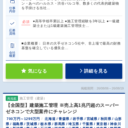
ン・あべのハルカス・渋谷パルコ等、数多くの代表的建築物
を手掛ける当社…
仕事
内容
●高等学校卒業以上 ●施工管理経験を3年以上 ●一級建
必須
築士または1級建築施工管理技士…
応募
資格
■企業概要： 日本の大手ゼネコン5社中、非上場で最高の財務
基盤を確立している優良企…
会社
概要
気になる
詳細を見る
掲載期間：26/08/06～26/08/19
施工管理（建築）
再掲載
【全国型】建築施工管理 ※売上高1兆円超のスーパー
ゼネコンで大型案件にチャレンジ
700万円～1299万円
北海道 / 青森県 / 岩手県 / 宮城県 / 秋田県 / 山形
県 / 福島県 / 茨城県 / 栃木県 / 群馬県 / 埼玉県 / 千葉県 / 東京都 / 神奈川