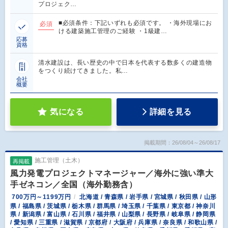
プロジェク…
■必須条件：下記いずれも必須です。 ・海外現場にお
必須
ける建築施工管理のご経験 ・1級建…
応募
資格
清水建設は、長い歴史の中で日本を代表する数多くの建造物
をつくり続けてきました。私…
会社
概要
気になる
詳細を見る
掲載期間：26/08/04～26/08/17
施工管理（土木）
再掲載
風力発電プロジェクトマネージャー／海外に強い準大
手ゼネコン／全国（海外勤務含）
700万円～1199万円
北海道 / 青森県 / 岩手県 / 宮城県 / 秋田県 / 山形
県 / 福島県 / 茨城県 / 栃木県 / 群馬県 / 埼玉県 / 千葉県 / 東京都 / 神奈川
県 / 新潟県 / 富山県 / 石川県 / 福井県 / 山梨県 / 長野県 / 岐阜県 / 静岡県
/ 愛知県 / 三重県 / 滋賀県 / 京都府 / 大阪府 / 兵庫県 / 奈良県 / 和歌山県 /