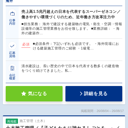
海外
売上高1.5兆円超えの日本を代表するスーパーゼネコン／
働きやすい環境づくりのため、近年働き方改革注力中
仕事
内容
■担当業務： 海外で建設する建築物の電気・衛生・空調・情報
設備等の施工管理業務をお任せ致します。 ■業務詳細： ・海
外の建築作…
■必須条件：下記いずれも必須です。 ・海外現場にお
必須
ける建築施工管理のご経験 ・1級電…
応募
資格
清水建設は、長い歴史の中で日本を代表する数多くの建造物
をつくり続けてきました。私…
会社
概要
気になる
詳細を見る
掲載期間：26/08/04～26/08/17
施工管理（土木）
再掲載