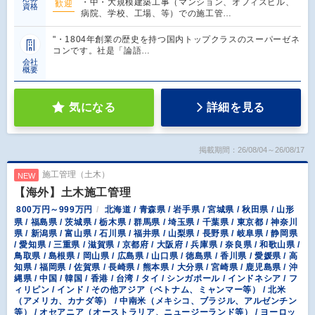
・中・大規模建築工事（マンション、オフィスビル、
歓迎
資格
病院、学校、工場、等）での施工管…
"・1804年創業の歴史を持つ国内トップクラスのスーパーゼネ
コンです。社是「論語…
会社
概要
気になる
詳細を見る
掲載期間：26/08/04～26/08/17
施工管理（土木）
NEW
【海外】土木施工管理
800万円～999万円
北海道 / 青森県 / 岩手県 / 宮城県 / 秋田県 / 山形
県 / 福島県 / 茨城県 / 栃木県 / 群馬県 / 埼玉県 / 千葉県 / 東京都 / 神奈川
県 / 新潟県 / 富山県 / 石川県 / 福井県 / 山梨県 / 長野県 / 岐阜県 / 静岡県
/ 愛知県 / 三重県 / 滋賀県 / 京都府 / 大阪府 / 兵庫県 / 奈良県 / 和歌山県 /
鳥取県 / 島根県 / 岡山県 / 広島県 / 山口県 / 徳島県 / 香川県 / 愛媛県 / 高
知県 / 福岡県 / 佐賀県 / 長崎県 / 熊本県 / 大分県 / 宮崎県 / 鹿児島県 / 沖
縄県 / 中国 / 韓国 / 香港 / 台湾 / タイ / シンガポール / インドネシア / フ
ィリピン / インド / その他アジア（ベトナム、ミャンマー等） / 北米
（アメリカ、カナダ等） / 中南米（メキシコ、ブラジル、アルゼンチン
等） / オセアニア（オーストラリア、ニュージーランド等） / ヨーロッ