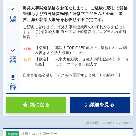
海外人事関連業務をお任せします。 ご経験に応じて労務
管理および海外経営幹部の研修プログラムの企画・運
仕事
営、海外幹部人事等をお任せする予定です。
内容
ご経験に合わせて、海外人事関連業務のいずれかをお任せし
ます。 (1)海外幹人事 海外子会社幹部育成プログラムの企画・
運営、グ…
【必須】 ・英語力TOEIC850点以上（業務レベルの読
必須
み書き＆会話力必須） ・ビジ…
応募
【歓迎】 ・人事実務経験、各種人事関連法令知識 【そ
歓迎
資格
の他】 ・コミュニケーション能力が…
自動車販売金融サービス等を展開する金融会社の統括会社
会社
概要
気になる
詳細を見る
掲載期間：26/08/05～26/08/18
財務・コントローラー
再掲載