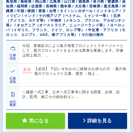
鳥取県 / 島根県 / 岡山県 / 広島県 / 山口県 / 徳島県 / 香川県 / 愛媛県 / 高
知県 / 福岡県 / 佐賀県 / 長崎県 / 熊本県 / 大分県 / 宮崎県 / 鹿児島県 / 沖
縄県 / 中国 / 韓国 / 香港 / 台湾 / タイ / シンガポール / インドネシア / フ
ィリピン / インド / その他アジア（ベトナム、ミャンマー等） / 北米
（アメリカ、カナダ等） / 中南米（メキシコ、ブラジル、アルゼンチン
等） / オセアニア（オーストラリア、ニュージーランド等） / ヨーロッ
パ（イギリス、フランス、ドイツ、ロシア等） / 中近東・アフリカ（モ
ロッコ、エジプト、UAE、南アフリカ等） / その他の海外
今回、業務拡大により風力発電プロジェクトマネージャーと
して、風力プロジェクトをまとめる業務を募集します。対象
は陸上風力、…
仕事
内容
【必須】 下記いずれかのご経験をお持ちの方 ・風力発
必須
電のプロジェクト立案、運営 ・陸上…
応募
資格
◇建築一式工事、土木一式工事等に関する調査、企画、設
計、監理、施工その総合的エン…
会社
概要
気になる
詳細を見る