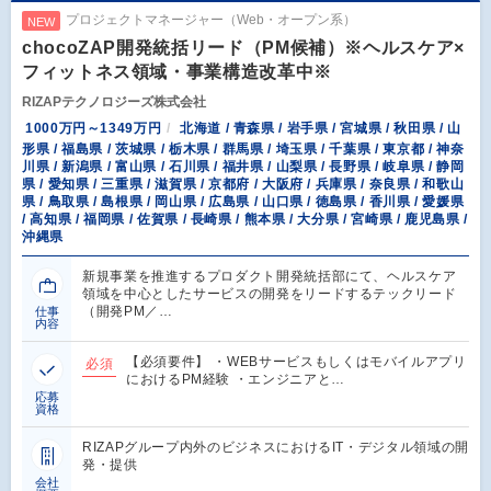
プロジェクトマネージャー（Web・オープン系）
NEW
chocoZAP開発統括リード（PM候補）※ヘルスケア×
フィットネス領域・事業構造改革中※
RIZAPテクノロジーズ株式会社
1000万円～1349万円
北海道 / 青森県 / 岩手県 / 宮城県 / 秋田県 / 山
形県 / 福島県 / 茨城県 / 栃木県 / 群馬県 / 埼玉県 / 千葉県 / 東京都 / 神奈
川県 / 新潟県 / 富山県 / 石川県 / 福井県 / 山梨県 / 長野県 / 岐阜県 / 静岡
県 / 愛知県 / 三重県 / 滋賀県 / 京都府 / 大阪府 / 兵庫県 / 奈良県 / 和歌山
県 / 鳥取県 / 島根県 / 岡山県 / 広島県 / 山口県 / 徳島県 / 香川県 / 愛媛県
/ 高知県 / 福岡県 / 佐賀県 / 長崎県 / 熊本県 / 大分県 / 宮崎県 / 鹿児島県 /
沖縄県
新規事業を推進するプロダクト開発統括部にて、ヘルスケア
領域を中心としたサービスの開発をリードするテックリード
（開発PM／…
仕事
内容
【必須要件】 ・WEBサービスもしくはモバイルアプリ
必須
におけるPM経験 ・エンジニアと…
応募
資格
RIZAPグループ内外のビジネスにおけるIT・デジタル領域の開
発・提供
会社