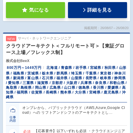
気になる
詳細を見る
掲載期間：26/08/07～26/08/20
サーバ・ネットワークエンジニア
NEW
クラウドアーキテクト＜フルリモート可＞【東証グロ
ース上場／フレックス制】
株式会社BeeX
800万円～1449万円
北海道 / 青森県 / 岩手県 / 宮城県 / 秋田県 / 山形
県 / 福島県 / 茨城県 / 栃木県 / 群馬県 / 埼玉県 / 千葉県 / 東京都 / 神奈川
県 / 新潟県 / 富山県 / 石川県 / 福井県 / 山梨県 / 長野県 / 岐阜県 / 静岡県
/ 愛知県 / 三重県 / 滋賀県 / 京都府 / 大阪府 / 兵庫県 / 奈良県 / 和歌山県 /
鳥取県 / 島根県 / 岡山県 / 広島県 / 山口県 / 徳島県 / 香川県 / 愛媛県 / 高
知県 / 福岡県 / 佐賀県 / 長崎県 / 熊本県 / 大分県 / 宮崎県 / 鹿児島県 / 沖
縄県
オンプレから、パブリッククラウド（AWS,Azure,Google Cl
oud）への リフトアンドシフトのアーキテクトとし…
仕事
内容
【応募要件】以下いずれも必須 ・クラウドエンジニア
必須