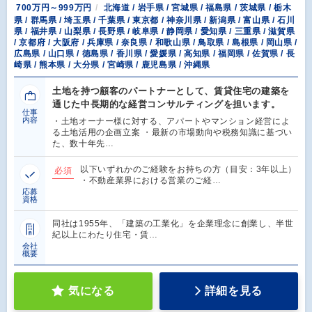
700万円～999万円
北海道 / 岩手県 / 宮城県 / 福島県 / 茨城県 / 栃木
県 / 群馬県 / 埼玉県 / 千葉県 / 東京都 / 神奈川県 / 新潟県 / 富山県 / 石川
県 / 福井県 / 山梨県 / 長野県 / 岐阜県 / 静岡県 / 愛知県 / 三重県 / 滋賀県
/ 京都府 / 大阪府 / 兵庫県 / 奈良県 / 和歌山県 / 鳥取県 / 島根県 / 岡山県 /
広島県 / 山口県 / 徳島県 / 香川県 / 愛媛県 / 高知県 / 福岡県 / 佐賀県 / 長
崎県 / 熊本県 / 大分県 / 宮崎県 / 鹿児島県 / 沖縄県
土地を持つ顧客のパートナーとして、賃貸住宅の建築を
通じた中長期的な経営コンサルティングを担います。
仕事
内容
・土地オーナー様に対する、アパートやマンション経営によ
る土地活用の企画立案 ・最新の市場動向や税務知識に基づい
た、数十年先…
以下いずれかのご経験をお持ちの方（目安：3年以上）
必須
・不動産業界における営業のご経…
応募
資格
同社は1955年、「建築の工業化」を企業理念に創業し、半世
紀以上にわたり住宅・賃…
会社
概要
気になる
詳細を見る