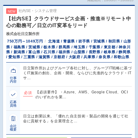
掲載期間：26/08/07～26/08/20
社内SE・システム管理
NEW
【社内SE】クラウドサービス企画・推進※リモート中
心の勤務可／日立のIT変革をリード
株式会社日立製作所
750万円～1049万円
北海道 / 青森県 / 岩手県 / 宮城県 / 秋田県 / 山形
県 / 福島県 / 茨城県 / 栃木県 / 群馬県 / 埼玉県 / 千葉県 / 東京都 / 神奈川
県 / 新潟県 / 富山県 / 石川県 / 福井県 / 山梨県 / 長野県 / 岐阜県 / 静岡県
/ 愛知県 / 三重県 / 滋賀県 / 京都府 / 大阪府 / 兵庫県 / 奈良県 / 和歌山県
日立製作所およびグループ各社に対し、グループIT戦略に基づ
くIT施策の創出、企画・開発、ならびに先進的なクラウド・IT
サ…
仕事
内容
【必須要件】 ・Azure、AWS、Google Cloud、OCI
必須
のいずれかを業…
応募
資格
日立は創業以来、「優れた自主技術・製品の開発を通じて社
会に貢献する」を企業理念と…
会社
概要