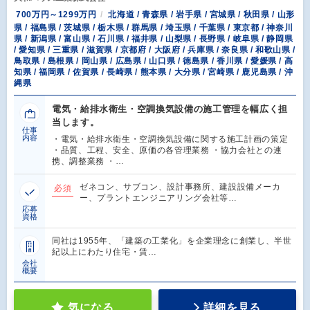
700万円～1299万円
北海道 / 青森県 / 岩手県 / 宮城県 / 秋田県 / 山形
県 / 福島県 / 茨城県 / 栃木県 / 群馬県 / 埼玉県 / 千葉県 / 東京都 / 神奈川
県 / 新潟県 / 富山県 / 石川県 / 福井県 / 山梨県 / 長野県 / 岐阜県 / 静岡県
/ 愛知県 / 三重県 / 滋賀県 / 京都府 / 大阪府 / 兵庫県 / 奈良県 / 和歌山県 /
鳥取県 / 島根県 / 岡山県 / 広島県 / 山口県 / 徳島県 / 香川県 / 愛媛県 / 高
知県 / 福岡県 / 佐賀県 / 長崎県 / 熊本県 / 大分県 / 宮崎県 / 鹿児島県 / 沖
縄県
電気・給排水衛生・空調換気設備の施工管理を幅広く担
当します。
仕事
内容
・電気・給排水衛生・空調換気設備に関する施工計画の策定
・品質、工程、安全、原価の各管理業務 ・協力会社との連
携、調整業務 ・…
ゼネコン、サブコン、設計事務所、建設設備メーカ
必須
ー、プラントエンジニアリング会社等…
応募
資格
同社は1955年、「建築の工業化」を企業理念に創業し、半世
紀以上にわたり住宅・賃…
会社
概要
気になる
詳細を見る