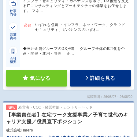
インフラ・セキュリティ・ガバナンス領域で、DX推進を支え
るITコンサルティングとアーキテクチャの構築をお任せしま
す。 マネ…
仕事
内容
いずれも必須 ・インフラ、ネットワーク、クラウド、
必須
セキュリティ、ガバナンスのいずれ…
応募
資格
◆三井金属グループのDX推進 グループ全体のICT化を企
画・開発・運用・管理 企…
会社
概要
気になる
詳細を見る
掲載期間：26/08/07～26/08/20
経営者・COO・経営幹部・カントリーヘッド
NEW
【事業責任者】在宅ワーク支援事業／子育て世代のキ
ャリア支援／役員直下ポジション
株式会社Timers