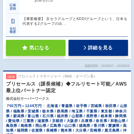
お持ちの方
応募
資格
【事業概要】 京セラグループとKDDIグループという、日本を
代表する2グループの出…
会社
概要
気になる
詳細を見る
掲載期間：26/08/07～26/08/20
プロジェクトマネージャー（Web・オープン系）
NEW
プリセールス（課長候補）◆フルリモート可能／AWS
最上位パートナー認定
株式会社サーバーワークス
750万円～1249万円
北海道 / 青森県 / 岩手県 / 宮城県 / 秋田県 / 山形
県 / 福島県 / 茨城県 / 栃木県 / 群馬県 / 埼玉県 / 千葉県 / 東京都 / 神奈川
県 / 新潟県 / 富山県 / 石川県 / 福井県 / 山梨県 / 長野県 / 岐阜県 / 静岡県
/ 愛知県 / 三重県 / 滋賀県 / 京都府 / 大阪府 / 兵庫県 / 奈良県 / 和歌山県 /
鳥取県 / 島根県 / 岡山県 / 広島県 / 山口県 / 徳島県 / 香川県 / 愛媛県 / 高
知県 / 福岡県 / 佐賀県 / 長崎県 / 熊本県 / 大分県 / 宮崎県 / 鹿児島県 / 沖