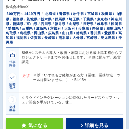
株式会社BeeX
800万円～1449万円
北海道 / 青森県 / 岩手県 / 宮城県 / 秋田県 / 山形
県 / 福島県 / 茨城県 / 栃木県 / 群馬県 / 埼玉県 / 千葉県 / 東京都 / 神奈川
県 / 新潟県 / 富山県 / 石川県 / 福井県 / 山梨県 / 長野県 / 岐阜県 / 静岡県
/ 愛知県 / 三重県 / 滋賀県 / 京都府 / 大阪府 / 兵庫県 / 奈良県 / 和歌山県 /
鳥取県 / 島根県 / 岡山県 / 広島県 / 山口県 / 徳島県 / 香川県 / 愛媛県 / 高
知県 / 福岡県 / 佐賀県 / 長崎県 / 熊本県 / 大分県 / 宮崎県 / 鹿児島県 / 沖
縄県
BI/BAシステムの導入・改善・刷新における最上流工程からプ
ロジェクトリードまでをお任せします。 ※BIに限らず、経営
課題…
仕事
内容
※以下いずれもご経験がある方（業種、業務領域、ツ
必須
ールは問いません。） ・BI／BA…
応募
資格
クラウドインテグレーションに特化したサービスやソフトウ
ェア開発を手がけている、株…
会社
概要
気になる
詳細を見る