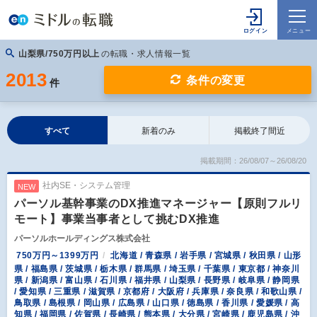
山梨県/750万円以上
の転職・求人情報一覧
2013
条件の変更
件
すべて
新着のみ
掲載終了間近
掲載期間：26/08/07～26/08/20
社内SE・システム管理
NEW
パーソル基幹事業のDX推進マネージャー【原則フルリ
モート】事業当事者として挑むDX推進
パーソルホールディングス株式会社
750万円～1399万円
北海道 / 青森県 / 岩手県 / 宮城県 / 秋田県 / 山形
県 / 福島県 / 茨城県 / 栃木県 / 群馬県 / 埼玉県 / 千葉県 / 東京都 / 神奈川
県 / 新潟県 / 富山県 / 石川県 / 福井県 / 山梨県 / 長野県 / 岐阜県 / 静岡県
/ 愛知県 / 三重県 / 滋賀県 / 京都府 / 大阪府 / 兵庫県 / 奈良県 / 和歌山県 /
鳥取県 / 島根県 / 岡山県 / 広島県 / 山口県 / 徳島県 / 香川県 / 愛媛県 / 高
知県 / 福岡県 / 佐賀県 / 長崎県 / 熊本県 / 大分県 / 宮崎県 / 鹿児島県 / 沖