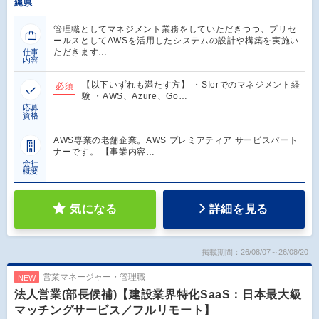
縄県
管理職としてマネジメント業務をしていただきつつ、プリセ
ールスとしてAWSを活用したシステムの設計や構築を実施い
ただきます…
仕事
内容
【以下いずれも満たす方】 ・SIerでのマネジメント経
必須
験 ・AWS、Azure、Go…
応募
資格
AWS専業の老舗企業。AWS プレミアティア サービスパート
ナーです。 【事業内容…
会社
概要
気になる
詳細を見る
掲載期間：26/08/07～26/08/20
営業マネージャー・管理職
NEW
法人営業(部長候補)【建設業界特化SaaS：日本最大級
マッチングサービス／フルリモート】