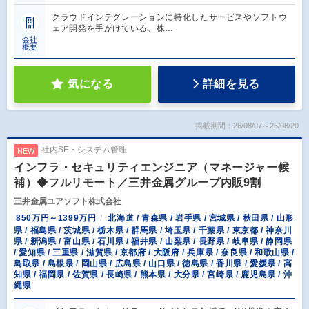
クラウドインテグレーションに特化したサービスやソフトウ
ェア開発を手がけている、株…
会社
概要
気になる
詳細を見る
掲載期間：26/08/07～26/08/20
社内SE・システム管理
NEW
インフラ・セキュリティエンジニア（マネージャー候
補）◆フルリモート／三井金属グループ内販9割
三井金属ユアソフト株式会社
850万円～1399万円
北海道 / 青森県 / 岩手県 / 宮城県 / 秋田県 / 山形
県 / 福島県 / 茨城県 / 栃木県 / 群馬県 / 埼玉県 / 千葉県 / 東京都 / 神奈川
県 / 新潟県 / 富山県 / 石川県 / 福井県 / 山梨県 / 長野県 / 岐阜県 / 静岡県
/ 愛知県 / 三重県 / 滋賀県 / 京都府 / 大阪府 / 兵庫県 / 奈良県 / 和歌山県 /
鳥取県 / 島根県 / 岡山県 / 広島県 / 山口県 / 徳島県 / 香川県 / 愛媛県 / 高
知県 / 福岡県 / 佐賀県 / 長崎県 / 熊本県 / 大分県 / 宮崎県 / 鹿児島県 / 沖
縄県