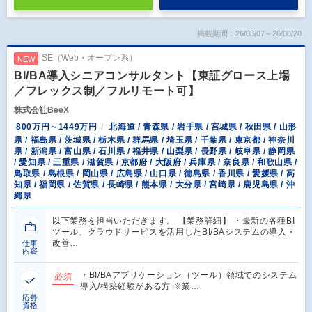
掲載期間：26/08/07～26/08/20
SE（Web・オープン系）
NEW
BI/BA導入シニアコンサルタント【東証グロース上場
／フレックス制／フルリモート可】
株式会社BeeX
800万円～1449万円
北海道 / 青森県 / 岩手県 / 宮城県 / 秋田県 / 山形
県 / 福島県 / 茨城県 / 栃木県 / 群馬県 / 埼玉県 / 千葉県 / 東京都 / 神奈川
県 / 新潟県 / 富山県 / 石川県 / 福井県 / 山梨県 / 長野県 / 岐阜県 / 静岡県
/ 愛知県 / 三重県 / 滋賀県 / 京都府 / 大阪府 / 兵庫県 / 奈良県 / 和歌山県 /
鳥取県 / 島根県 / 岡山県 / 広島県 / 山口県 / 徳島県 / 香川県 / 愛媛県 / 高
知県 / 福岡県 / 佐賀県 / 長崎県 / 熊本県 / 大分県 / 宮崎県 / 鹿児島県 / 沖
縄県
以下業務を担当いただきます。 【業務詳細】 ・最新の各種BI
ツール、クラウドサービスを活用したBI/BAシステムの導入・
改善…
仕事
内容
・BI/BAアプリケーション（ツール）領域でのシステム
必須
導入/構築経験がある方 ※業…
応募
資格