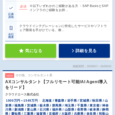
※以下いずれかのご経験がある方 ・SAP BasisとSAP
必須
インフラのご経験をお持…
応募
資格
クラウドインテグレーションに特化したサービスやソフトウ
ェア開発を手がけている、株…
会社
概要
気になる
詳細を見る
掲載期間：26/08/07～26/08/20
その他、コンサルタント系
NEW
AXコンサルタント【フルリモート可能/AI Agent導入
をリード】
クラウドエース株式会社
1000万円～1549万円
北海道 / 青森県 / 岩手県 / 宮城県 / 秋田県 / 山
形県 / 福島県 / 茨城県 / 栃木県 / 群馬県 / 埼玉県 / 千葉県 / 東京都 / 神奈
川県 / 新潟県 / 富山県 / 石川県 / 福井県 / 山梨県 / 長野県 / 岐阜県 / 静岡
県 / 愛知県 / 三重県 / 滋賀県 / 京都府 / 大阪府 / 兵庫県 / 奈良県 / 和歌山