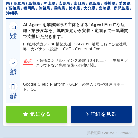
県 / 鳥取県 / 島根県 / 岡山県 / 広島県 / 山口県 / 徳島県 / 香川県 / 愛媛県
/ 高知県 / 福岡県 / 佐賀県 / 長崎県 / 熊本県 / 大分県 / 宮崎県 / 鹿児島県 /
沖縄県
AI Agent を業務実行の主体とする“Agent First”な組
織・業務変革を、戦略策定から実装・定着まで一気通貫
仕事
で支援いただきます。
内容
(1)戦略策定／CoE構築支援 ・AI Agent活用における全社戦
略・ガバナンス設計 ・CoE（Center of Exc…
・業務コンサルティング経験（3年以上） ・生成AI／
必須
クラウドなど先端技術への強い関…
応募
資格
Google Cloud Platform（GCP）の導入支援や運用サポー
ト、G…
会社
概要
気になる
詳細を見る
掲載期間：26/08/07～26/08/20