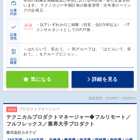
本部の戦略企画機能及び本部におけるAI企画・実行支援を担
います。 テクノロジー中期計画の推進管理・次年度ローリン
グの企画立…
仕事
内容
・以下いずれかのご経験（目安：合計5年以上） ・IT
必須
コンサルタントとしてのPJT推…
応募
資格
～はたらいて、笑おう。～ 同グループは、「はたらいて、笑
おう。」をグループビジョン…
会社
概要
気になる
詳細を見る
掲載期間：26/08/07～26/08/20
プロダクトマネージャー
NEW
テクニカルプロダクトマネージャー◆フルリモート／
フルフレックス／業界大手プロダクト
株式会社カオナビ