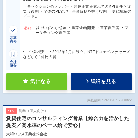
・各セクションのメンバー・関連企業を束ねてのKPI責任を背
負う役割 ・全体のPL管理・事業統括を担う役割 ・更に成長ス
ピード…
以下いずれか必須 ・事業企画開発 ・営業責任者 ・マ
必須
ーケティング責任者
応募
資格
< 企業概要 > 2012年5月に設立。NTTドコモベンチャーズ
などから1億円の資…
会社
概要
気になる
詳細を見る
掲載期間：26/08/07～26/08/20
営業（個人向け）
NEW
賃貸住宅のコンサルティング営業【総合力を活かした
提案／高水準のベース給で安心】
大和ハウス工業株式会社