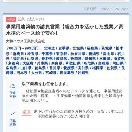
掲載期間：26/08/07～26/08/20
営業（法人向け）
NEW
事業用建築物の請負営業【総合力を活かした提案／高
水準のベース給で安心】
大和ハウス工業株式会社
700万円～999万円
北海道 / 岩手県 / 宮城県 / 福島県 / 茨城県 / 栃木
県 / 群馬県 / 埼玉県 / 千葉県 / 東京都 / 神奈川県 / 新潟県 / 富山県 / 石川
県 / 福井県 / 山梨県 / 長野県 / 岐阜県 / 静岡県 / 愛知県 / 三重県 / 滋賀県
/ 京都府 / 大阪府 / 兵庫県 / 奈良県 / 和歌山県 / 鳥取県 / 島根県 / 岡山県 /
広島県 / 山口県 / 徳島県 / 香川県 / 愛媛県 / 高知県 / 福岡県 / 佐賀県 / 長
崎県 / 熊本県 / 大分県 / 宮崎県 / 鹿児島県 / 沖縄県
以下業務をお任せします。
・経営層や施設担当者へのヒアリングを通じた、事業用建築
仕事
物の企画・提案。 ・生産効率や物流動線を考慮した最適な土
内容
地活用および…
以下いずれかのご経験をお持ちの方（目安：3年以上）
必須
・不動産業界における法人向け営…
応募
資格