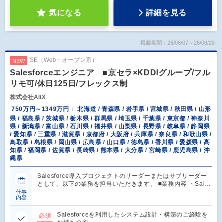
気になる
詳細を見る
掲載期間：26/08/07～26/08/20
SE（Web・オープン系）
NEW
Salesforceエンジニア ■京セラ×KDDIグループ/フル
リモ可/休日125日/フレックス制
株式会社AltX
750万円～1349万円
北海道 / 青森県 / 岩手県 / 宮城県 / 秋田県 / 山形
県 / 福島県 / 茨城県 / 栃木県 / 群馬県 / 埼玉県 / 千葉県 / 東京都 / 神奈川
県 / 新潟県 / 富山県 / 石川県 / 福井県 / 山梨県 / 長野県 / 岐阜県 / 静岡県
/ 愛知県 / 三重県 / 滋賀県 / 京都府 / 大阪府 / 兵庫県 / 奈良県 / 和歌山県 /
鳥取県 / 島根県 / 岡山県 / 広島県 / 山口県 / 徳島県 / 香川県 / 愛媛県 / 高
知県 / 福岡県 / 佐賀県 / 長崎県 / 熊本県 / 大分県 / 宮崎県 / 鹿児島県 / 沖
縄県
Salesforce導入プロジェクトのリーダーまたはサブリーダー
として、以下の業務を担当いただきます。 ■業務内容 ・Sal…
仕事
内容
Salesforceを利用したシステム設計・構築のご経験を
必須