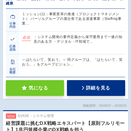
縄県
ミッション(1)：事業変革の推進（プロジェクトマネジメン
ト） パーソルグループの屋台骨である派遣事業（Staffing事
業…
仕事
内容
・システム開発の要件定義から保守運用まで一連の知
必須
見のある方 ・デジタル・IT領域で…
応募
資格
～はたらいて、笑おう。～ 同グループは、「はたらいて、笑
おう。」をグループビジョン…
会社
概要
気になる
詳細を見る
掲載期間：26/08/07～26/08/20
社内SE・システム管理
NEW
経営課題に挑むDX戦略エキスパート【原則フルリモー
ト】1兆円規模企業のDX戦略を担う