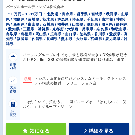
パーソルホールディングス株式会社
750万円～1399万円
北海道 / 青森県 / 岩手県 / 宮城県 / 秋田県 / 山形
県 / 福島県 / 茨城県 / 栃木県 / 群馬県 / 埼玉県 / 千葉県 / 東京都 / 神奈川
県 / 新潟県 / 富山県 / 石川県 / 福井県 / 山梨県 / 長野県 / 岐阜県 / 静岡県
/ 愛知県 / 三重県 / 滋賀県 / 京都府 / 大阪府 / 兵庫県 / 奈良県 / 和歌山県 /
鳥取県 / 島根県 / 岡山県 / 広島県 / 山口県 / 徳島県 / 香川県 / 愛媛県 / 高
知県 / 福岡県 / 佐賀県 / 長崎県 / 熊本県 / 大分県 / 宮崎県 / 鹿児島県 / 沖
縄県
パーソルグループの中でも、最も規模が大きくDX効果が期待
されるStaffingSBUの経営戦略や事業課題に取り組み、事業…
仕事
内容
・システム化企画構想／システムアーキテクト・シス
必須
テム構成の検討 ・ソリューション企…
応募
資格
～はたらいて、笑おう。～ 同グループは、「はたらいて、笑
おう。」をグループビジョン…
会社
概要
気になる
詳細を見る