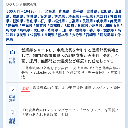
ツクリンク株式会社
800万円～1049万円
北海道 / 青森県 / 岩手県 / 宮城県 / 秋田県 / 山形
県 / 福島県 / 茨城県 / 栃木県 / 群馬県 / 埼玉県 / 千葉県 / 東京都 / 神奈川
県 / 新潟県 / 富山県 / 石川県 / 福井県 / 山梨県 / 長野県 / 岐阜県 / 静岡県
/ 愛知県 / 三重県 / 滋賀県 / 京都府 / 大阪府 / 兵庫県 / 奈良県 / 和歌山県 /
鳥取県 / 島根県 / 岡山県 / 広島県 / 山口県 / 徳島県 / 香川県 / 愛媛県 / 高
知県 / 福岡県 / 佐賀県 / 長崎県 / 熊本県 / 大分県 / 宮崎県 / 鹿児島県 / 沖
縄県
営業部をリードし、事業成長を牽引する営業部長候補と
して、部門の数値形成への戦略立案から実行、分析、企
仕事
画、採用、他部門との連携など幅広くお任せします。
内容
・営業戦略の立案および実行 ・売上目標の達成と営業実績の
分析 ・Salesforceを活用した顧客管理・データ分析 ・営業手
法…
営業戦略の立案および実行経験 組織マネジメント経験
必須
応募
資格
《建設業者向けマッチングサービス『ツクリンク』を運営／
「笑顔あふれる建設業」を目…
会社
概要