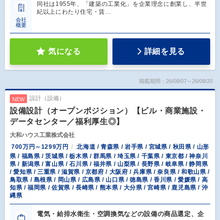
同社は1955年、「建築の工業化」を企業理念に創業し、半世
紀以上にわたり住宅・賃…
会社
概要
気になる
詳細を見る
掲載期間：26/08/07～26/08/20
設計（設備）
NEW
設備設計（オープンポジション）【ビル・商業施設・
データセンター／福利厚生◎】
大和ハウス工業株式会社
700万円～1299万円
北海道 / 青森県 / 岩手県 / 宮城県 / 秋田県 / 山形
県 / 福島県 / 茨城県 / 栃木県 / 群馬県 / 埼玉県 / 千葉県 / 東京都 / 神奈川
県 / 新潟県 / 富山県 / 石川県 / 福井県 / 山梨県 / 長野県 / 岐阜県 / 静岡県
/ 愛知県 / 三重県 / 滋賀県 / 京都府 / 大阪府 / 兵庫県 / 奈良県 / 和歌山県 /
鳥取県 / 島根県 / 岡山県 / 広島県 / 山口県 / 徳島県 / 香川県 / 愛媛県 / 高
知県 / 福岡県 / 佐賀県 / 長崎県 / 熊本県 / 大分県 / 宮崎県 / 鹿児島県 / 沖
縄県
電気・給排水衛生・空調換気などの設備の商品選定、企