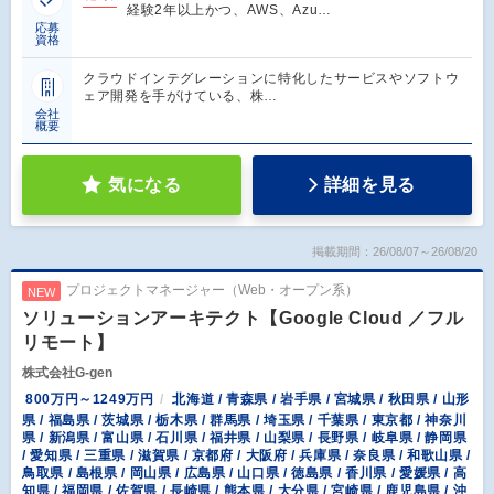
経験2年以上かつ、AWS、Azu…
応募
資格
クラウドインテグレーションに特化したサービスやソフトウ
ェア開発を手がけている、株…
会社
概要
気になる
詳細を見る
掲載期間：26/08/07～26/08/20
プロジェクトマネージャー（Web・オープン系）
NEW
ソリューションアーキテクト【Google Cloud ／フル
リモート】
株式会社G-gen
800万円～1249万円
北海道 / 青森県 / 岩手県 / 宮城県 / 秋田県 / 山形
県 / 福島県 / 茨城県 / 栃木県 / 群馬県 / 埼玉県 / 千葉県 / 東京都 / 神奈川
県 / 新潟県 / 富山県 / 石川県 / 福井県 / 山梨県 / 長野県 / 岐阜県 / 静岡県
/ 愛知県 / 三重県 / 滋賀県 / 京都府 / 大阪府 / 兵庫県 / 奈良県 / 和歌山県 /
鳥取県 / 島根県 / 岡山県 / 広島県 / 山口県 / 徳島県 / 香川県 / 愛媛県 / 高
知県 / 福岡県 / 佐賀県 / 長崎県 / 熊本県 / 大分県 / 宮崎県 / 鹿児島県 / 沖