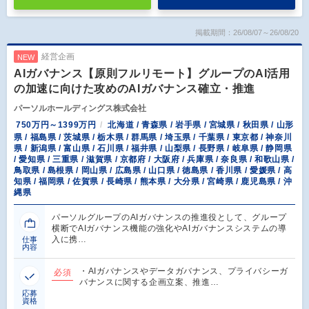
掲載期間：26/08/07～26/08/20
経営企画
NEW
AIガバナンス【原則フルリモート】グループのAI活用
の加速に向けた攻めのAIガバナンス確立・推進
パーソルホールディングス株式会社
750万円～1399万円
北海道 / 青森県 / 岩手県 / 宮城県 / 秋田県 / 山形
県 / 福島県 / 茨城県 / 栃木県 / 群馬県 / 埼玉県 / 千葉県 / 東京都 / 神奈川
県 / 新潟県 / 富山県 / 石川県 / 福井県 / 山梨県 / 長野県 / 岐阜県 / 静岡県
/ 愛知県 / 三重県 / 滋賀県 / 京都府 / 大阪府 / 兵庫県 / 奈良県 / 和歌山県 /
鳥取県 / 島根県 / 岡山県 / 広島県 / 山口県 / 徳島県 / 香川県 / 愛媛県 / 高
知県 / 福岡県 / 佐賀県 / 長崎県 / 熊本県 / 大分県 / 宮崎県 / 鹿児島県 / 沖
縄県
パーソルグループのAIガバナンスの推進役として、グループ
横断でAIガバナンス機能の強化やAIガバナンスシステムの導
入に携…
仕事
内容
・AIガバナンスやデータガバナンス、プライバシーガ
必須
バナンスに関する企画立案、推進…
応募
資格