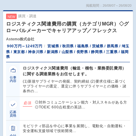
掲載期間：26/08/07～26/08/20
購買・調達
NEW
ロジスティクス関連費用の購買（カテゴリMGR）◇グ
ローバルメーカーでキャリアアップ／フレックス
Astemo株式会社
900万円～1249万円
宮城県 / 秋田県 / 福島県 / 茨城県 / 群馬県 / 埼玉
県 / 東京都 / 神奈川県 / 新潟県 / 山梨県 / 長野県 / 静岡県 / 三重県 / 福岡
県
ロジスティクス関連費用（輸送・梱包・業務委託費用）
に関する調達業務をお任せします。
仕事
内容
(1)新規サプライヤーの発掘、契約締結 (2)要求仕様に基づく
サプライヤーの選定、選定に伴うサプライヤーとの価格・諸
条件の…
◎対外コミュニケーション能力・対人スキルがある方
必須
◎TOEIC 600点程度の英語…
応募
資格
モビリティ部品を中心に事業を展開し、電動化・自動運転・
安全運転支援領域で技術開発…
会社