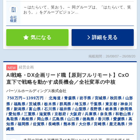
～はたらいて、笑おう。～ 同グループは、「はたらいて、笑
おう。」をグループビジョン…
会社
概要
気になる
詳細を見る
掲載期間：26/08/07～26/08/20
経営企画
NEW
AI戦略・DX企画リード職【原則フルリモート】CxO
直下で戦略を動かす成長機会／全社変革の中核
パーソルホールディングス株式会社
750万円～1399万円
北海道 / 青森県 / 岩手県 / 宮城県 / 秋田県 / 山形
県 / 福島県 / 茨城県 / 栃木県 / 群馬県 / 埼玉県 / 千葉県 / 東京都 / 神奈川
県 / 新潟県 / 富山県 / 石川県 / 福井県 / 山梨県 / 長野県 / 岐阜県 / 静岡県
/ 愛知県 / 三重県 / 滋賀県 / 京都府 / 大阪府 / 兵庫県 / 奈良県 / 和歌山県 /
鳥取県 / 島根県 / 岡山県 / 広島県 / 山口県 / 徳島県 / 香川県 / 愛媛県 / 高
知県 / 福岡県 / 佐賀県 / 長崎県 / 熊本県 / 大分県 / 宮崎県 / 鹿児島県 / 沖
縄県