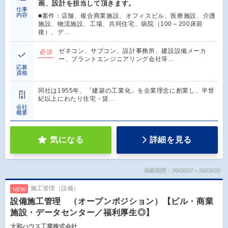
画、設計を担当して頂きます。
仕事
内容
■案件：店舗、複合商業施設、オフィスビル、医療施設、介護
施設、物流施設、工場、共同住宅、病院（100～200床前
後）、デ…
ゼネコン、サブコン、設計事務所、建設設備メーカ
必須
ー、プラントエンジニアリング会社等…
応募
資格
同社は1955年、「建築の工業化」を企業理念に創業し、半世
紀以上にわたり住宅・賃…
会社
概要
気になる
詳細を見る
掲載期間：26/08/07～26/08/20
施工管理（設備）
NEW
設備施工管理 （オープンポジション）【ビル・商業
施設・データセンター／福利厚生◎】
大和ハウス工業株式会社