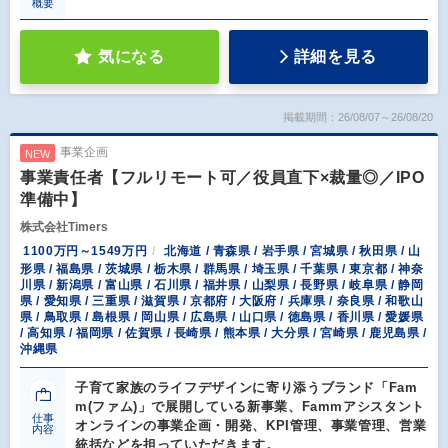
概要
気になる
詳細を見る
掲載期間：26/08/07～26/08/20
事業企画
NEW
事業責任者【フルリモート可／役員直下×裁量◎／IPO
準備中】
株式会社Timers
1100万円～1549万円
北海道 / 青森県 / 岩手県 / 宮城県 / 秋田県 / 山
形県 / 福島県 / 茨城県 / 栃木県 / 群馬県 / 埼玉県 / 千葉県 / 東京都 / 神奈
川県 / 新潟県 / 富山県 / 石川県 / 福井県 / 山梨県 / 長野県 / 岐阜県 / 静岡
県 / 愛知県 / 三重県 / 滋賀県 / 京都府 / 大阪府 / 兵庫県 / 奈良県 / 和歌山
県 / 鳥取県 / 島根県 / 岡山県 / 広島県 / 山口県 / 徳島県 / 香川県 / 愛媛県
/ 高知県 / 福岡県 / 佐賀県 / 長崎県 / 熊本県 / 大分県 / 宮崎県 / 鹿児島県 /
沖縄県
子育て家族のライフデザインに寄り添うブランド「Fam
m(ファム)」で展開している新事業、Fammアシスタント
仕事
オンラインの事業企画・開発、KPI管理、事業管理、営業
内容
統括などを担っていただきます。