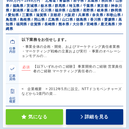
900万円～1549万円
北海道 / 青森県 / 岩手県 / 宮城県 / 秋田県 / 山形
県 / 福島県 / 茨城県 / 栃木県 / 群馬県 / 埼玉県 / 千葉県 / 東京都 / 神奈川
県 / 新潟県 / 富山県 / 石川県 / 福井県 / 山梨県 / 長野県 / 岐阜県 / 静岡県
/ 愛知県 / 三重県 / 滋賀県 / 京都府 / 大阪府 / 兵庫県 / 奈良県 / 和歌山県 /
鳥取県 / 島根県 / 岡山県 / 広島県 / 山口県 / 徳島県 / 香川県 / 愛媛県 / 高
知県 / 福岡県 / 佐賀県 / 長崎県 / 熊本県 / 大分県 / 宮崎県 / 鹿児島県 / 沖
縄県
以下業務をお任せします。
・事業全体の企画・開発、およびマーケティング責任者業務
仕事
・マーケティング戦略の立案および実行 ・事業のオペレーシ
内容
ョンモデルの…
【以下いずれかのご経験】 事業開発のご経験 営業責任
必須
者のご経験 マーケティング責任者の…
応募
資格
< 企業概要 > 2012年5月に設立。NTTドコモベンチャーズ
などから1億円の資…
会社
概要
気になる
詳細を見る