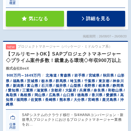
概要
気になる
詳細を見る
掲載期間：26/08/07～26/08/20
プロジェクトマネージャー（パッケージ・ミドルウェア系）
NEW
【フルリモートOK】SAPプロジェクトマネージャー
◇プライム案件多数！裁量ある環境◇年収900万以上
株式会社BeeX
900万円～1649万円
北海道 / 青森県 / 岩手県 / 宮城県 / 秋田県 / 山形
県 / 福島県 / 茨城県 / 栃木県 / 群馬県 / 埼玉県 / 千葉県 / 東京都 / 神奈川
県 / 新潟県 / 富山県 / 石川県 / 福井県 / 山梨県 / 長野県 / 岐阜県 / 静岡県
/ 愛知県 / 三重県 / 滋賀県 / 京都府 / 大阪府 / 兵庫県 / 奈良県 / 和歌山県 /
鳥取県 / 島根県 / 岡山県 / 広島県 / 山口県 / 徳島県 / 香川県 / 愛媛県 / 高
知県 / 福岡県 / 佐賀県 / 長崎県 / 熊本県 / 大分県 / 宮崎県 / 鹿児島県 / 沖
縄県
SAPシステムのクラウド移行・S/4HANAコンバージョン・新
規導入プロジェクトにおけるプロジェクトマネージャー業務
をお…
仕事
内容