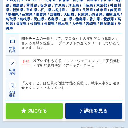
750万円～1249万円
北海道 / 青森県 / 岩手県 / 宮城県 / 秋田県 / 山形
県 / 福島県 / 茨城県 / 栃木県 / 群馬県 / 埼玉県 / 千葉県 / 東京都 / 神奈川
県 / 新潟県 / 富山県 / 石川県 / 福井県 / 山梨県 / 長野県 / 岐阜県 / 静岡県
/ 愛知県 / 三重県 / 滋賀県 / 京都府 / 大阪府 / 兵庫県 / 奈良県 / 和歌山県 /
鳥取県 / 島根県 / 岡山県 / 広島県 / 山口県 / 徳島県 / 香川県 / 愛媛県 / 高
知県 / 福岡県 / 佐賀県 / 長崎県 / 熊本県 / 大分県 / 宮崎県 / 鹿児島県 / 沖
縄県
開発チームの一員として、プロダクトの技術的な心臓部とも
言える領域を担当し、 プロダクトの進化をリードしていただ
きます。 特に…
仕事
内容
以下いずれも必須 ・ソフトウェアエンジニア実務経験
必須
・技術的意思決定（アーキテクチャ…
応募
資格
「カオナビ」は社員の個性/才能を発掘し、戦略人事を加速さ
せるタレントマネジメント…
会社
概要
気になる
詳細を見る