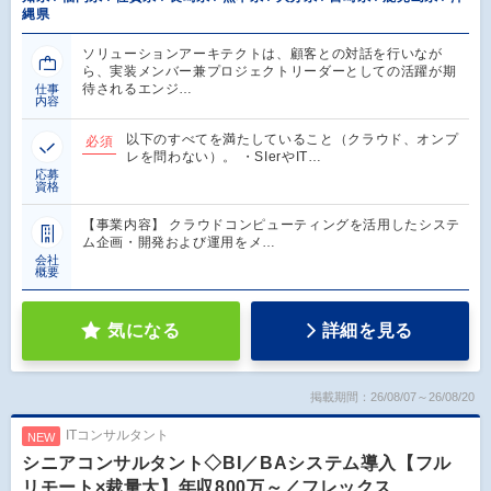
縄県
ソリューションアーキテクトは、顧客との対話を行いなが
ら、実装メンバー兼プロジェクトリーダーとしての活躍が期
待されるエンジ…
仕事
内容
以下のすべてを満たしていること（クラウド、オンプ
必須
レを問わない）。 ・SIerやIT…
応募
資格
【事業内容】 クラウドコンピューティングを活用したシステ
ム企画・開発および運用をメ…
会社
概要
気になる
詳細を見る
掲載期間：26/08/07～26/08/20
ITコンサルタント
NEW
シニアコンサルタント◇BI／BAシステム導入【フル
リモート×裁量大】年収800万～／フレックス