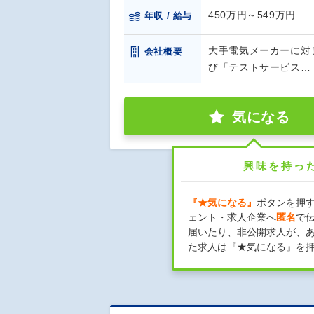
450万円～549万円
年収 / 給与
大手電気メーカーに対
会社概要
び「テストサービス…
気になる
興味を持っ
『★気になる』
ボタンを押
ェント・求人企業へ
匿名
で
届いたり、非公開求人が、
た求人は『★気になる』を