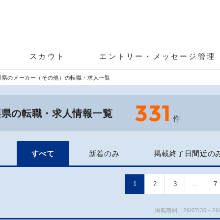
スカウト
エントリー・メッセージ管理
梨県のメーカー（その他）の転職・求人一覧
331
梨県の転職・求人情報一覧
件
すべて
新着のみ
掲載終了日間近の
1
2
3
…
7
掲載期間：26/07/30～26/